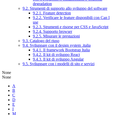
degradation
9.2. Strumenti di supporto allo sviluppo del software
9.2.1. Feature detection
9.2.2. Verificare le feature disponibili con Can I
use
9.2.3. Strumenti e risorse per CSS e JavaScript
9.2.4. Supporto browser
9.2.5. Misurare le prestazioni
9.3. Catalogo del riuso
9.4. Sviluppare con il design system .italia
9.4.1. Il framework Bootstrap Italia
9.4.2. Il kit di sviluppo React
9.4.3. Il kit di sviluppo Angular
9.5. Sviluppare con i modelli di sito e servizi
None
None
A
B
C
D
E
I
M