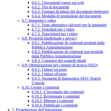
6.6.1. I documenti vanno sul web
6.6.2. Tipi di documenti
6.6.3. Formato di lettura dei documenti elettronici
6.6.4. Modalità di produzione dei documenti
6.7. Immagini e video
6.7.1. Testo alternativo (alt text) per le immagini
6.7.2. Sottotitoli per i video
6.7.3. Trascrizioni per i video
6.8. Proprietà intellettuale e privacy
6.8.1. Pubblicazione di contenuti prodotti dalla
Pubblica Amministrazione
6.8.2. Pubblicazione di contenuti non prodotti
dalla Pubblica Amministrazione
6.8.3. Consenso dei soggetti ritratti
6.9. Ottimizzazione per i motori di ricerca (SEO)
6.9.1. I fattori
on-page
6.9.2. I fattori
off-page
6.9.3. Strumenti di diagnostica SEO: Search
Console
6.10. Gestire i contenuti
6.10.1. L’inventario dei contenuti
6.10.2. Revisionare i contenuti
6.10.3. Migrare i contenuti
6.10.4. Pubblicare i contenuti
7. Progettazione dell’interazione