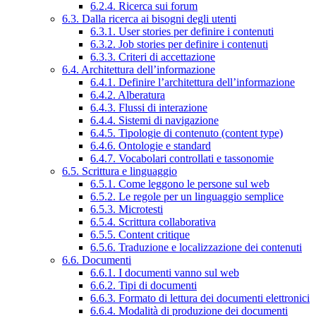
6.2.4. Ricerca sui forum
6.3. Dalla ricerca ai bisogni degli utenti
6.3.1. User stories per definire i contenuti
6.3.2. Job stories per definire i contenuti
6.3.3. Criteri di accettazione
6.4. Architettura dell’informazione
6.4.1. Definire l’architettura dell’informazione
6.4.2. Alberatura
6.4.3. Flussi di interazione
6.4.4. Sistemi di navigazione
6.4.5. Tipologie di contenuto (content type)
6.4.6. Ontologie e standard
6.4.7. Vocabolari controllati e tassonomie
6.5. Scrittura e linguaggio
6.5.1. Come leggono le persone sul web
6.5.2. Le regole per un linguaggio semplice
6.5.3. Microtesti
6.5.4. Scrittura collaborativa
6.5.5. Content critique
6.5.6. Traduzione e localizzazione dei contenuti
6.6. Documenti
6.6.1. I documenti vanno sul web
6.6.2. Tipi di documenti
6.6.3. Formato di lettura dei documenti elettronici
6.6.4. Modalità di produzione dei documenti