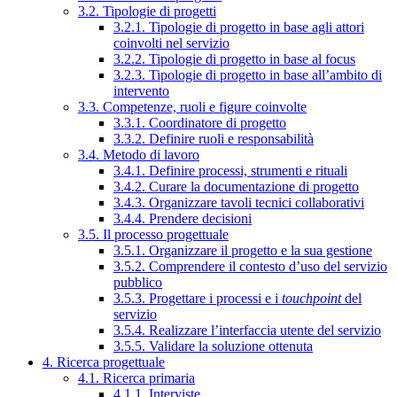
3.2. Tipologie di progetti
3.2.1. Tipologie di progetto in base agli attori
coinvolti nel servizio
3.2.2. Tipologie di progetto in base al focus
3.2.3. Tipologie di progetto in base all’ambito di
intervento
3.3. Competenze, ruoli e figure coinvolte
3.3.1. Coordinatore di progetto
3.3.2. Definire ruoli e responsabilità
3.4. Metodo di lavoro
3.4.1. Definire processi, strumenti e rituali
3.4.2. Curare la documentazione di progetto
3.4.3. Organizzare tavoli tecnici collaborativi
3.4.4. Prendere decisioni
3.5. Il processo progettuale
3.5.1. Organizzare il progetto e la sua gestione
3.5.2. Comprendere il contesto d’uso del servizio
pubblico
3.5.3. Progettare i processi e i
touchpoint
del
servizio
3.5.4. Realizzare l’interfaccia utente del servizio
3.5.5. Validare la soluzione ottenuta
4. Ricerca progettuale
4.1. Ricerca primaria
4.1.1. Interviste