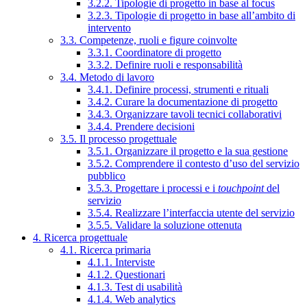
3.2.2. Tipologie di progetto in base al focus
3.2.3. Tipologie di progetto in base all’ambito di
intervento
3.3. Competenze, ruoli e figure coinvolte
3.3.1. Coordinatore di progetto
3.3.2. Definire ruoli e responsabilità
3.4. Metodo di lavoro
3.4.1. Definire processi, strumenti e rituali
3.4.2. Curare la documentazione di progetto
3.4.3. Organizzare tavoli tecnici collaborativi
3.4.4. Prendere decisioni
3.5. Il processo progettuale
3.5.1. Organizzare il progetto e la sua gestione
3.5.2. Comprendere il contesto d’uso del servizio
pubblico
3.5.3. Progettare i processi e i
touchpoint
del
servizio
3.5.4. Realizzare l’interfaccia utente del servizio
3.5.5. Validare la soluzione ottenuta
4. Ricerca progettuale
4.1. Ricerca primaria
4.1.1. Interviste
4.1.2. Questionari
4.1.3. Test di usabilità
4.1.4. Web analytics