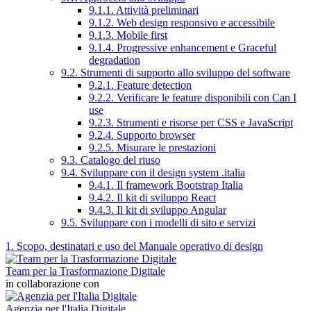
9.1.1. Attività preliminari
9.1.2. Web design responsivo e accessibile
9.1.3. Mobile first
9.1.4. Progressive enhancement e Graceful
degradation
9.2. Strumenti di supporto allo sviluppo del software
9.2.1. Feature detection
9.2.2. Verificare le feature disponibili con Can I
use
9.2.3. Strumenti e risorse per CSS e JavaScript
9.2.4. Supporto browser
9.2.5. Misurare le prestazioni
9.3. Catalogo del riuso
9.4. Sviluppare con il design system .italia
9.4.1. Il framework Bootstrap Italia
9.4.2. Il kit di sviluppo React
9.4.3. Il kit di sviluppo Angular
9.5. Sviluppare con i modelli di sito e servizi
1. Scopo, destinatari e uso del Manuale operativo di design
Team per la Trasformazione Digitale
in collaborazione con
Agenzia per l'Italia Digitale