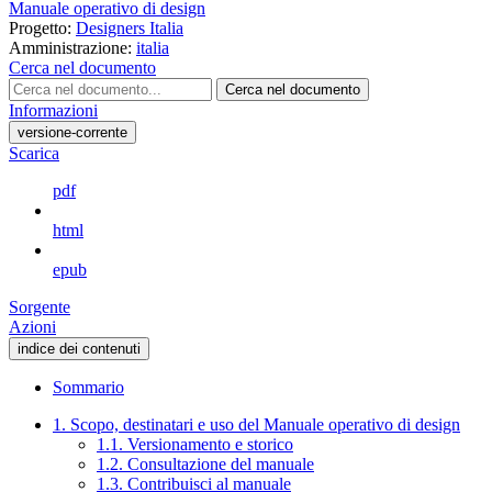
Manuale operativo di design
Progetto:
Designers Italia
Amministrazione:
italia
Cerca nel documento
Cerca nel documento
Informazioni
versione-corrente
Scarica
pdf
html
epub
Sorgente
Azioni
indice dei contenuti
Sommario
1. Scopo, destinatari e uso del Manuale operativo di design
1.1. Versionamento e storico
1.2. Consultazione del manuale
1.3. Contribuisci al manuale