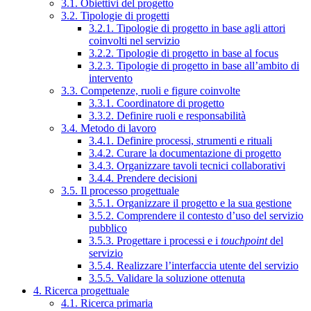
3.1. Obiettivi del progetto
3.2. Tipologie di progetti
3.2.1. Tipologie di progetto in base agli attori
coinvolti nel servizio
3.2.2. Tipologie di progetto in base al focus
3.2.3. Tipologie di progetto in base all’ambito di
intervento
3.3. Competenze, ruoli e figure coinvolte
3.3.1. Coordinatore di progetto
3.3.2. Definire ruoli e responsabilità
3.4. Metodo di lavoro
3.4.1. Definire processi, strumenti e rituali
3.4.2. Curare la documentazione di progetto
3.4.3. Organizzare tavoli tecnici collaborativi
3.4.4. Prendere decisioni
3.5. Il processo progettuale
3.5.1. Organizzare il progetto e la sua gestione
3.5.2. Comprendere il contesto d’uso del servizio
pubblico
3.5.3. Progettare i processi e i
touchpoint
del
servizio
3.5.4. Realizzare l’interfaccia utente del servizio
3.5.5. Validare la soluzione ottenuta
4. Ricerca progettuale
4.1. Ricerca primaria