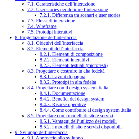
7.1. Caratteristiche dell’interazione
7.2. User stories per definire l’interazione
7.2.1. Differenza tra scenari e user stories
7.3. Flussi di interazione
7.4. Wireframe
7.5. Prototipi interattivi
8. Progettazione dell’interfaccia
8.1. Obiettivi dell’interfaccia
8.2. Elementi dell’interfaccia
8.2.1. Elementi di composizione
8.2.2. Elementi interattivi
8.2.3. Elementi testuali (microtesti)
8.3. Progettare e costruire in alta fedeltà
8.3.1. Layout di pagina
8.3.2. Prototipi in alta fedeltà
8.4. Progettare con il design system .italia
8.4.1. Documentazione
8.4.2. Benefici del design system
8.4.3. Risorse operative
8.4.4. Come contribuire al design system .italia
8.5. Progettare con i modelli di sito e servizi
8.5.1. Vantaggi dell’utilizzo dei modelli
8.5.2. I modelli di sito e servizi disponibili
9. Sviluppo dell’interfaccia
9.1. Approccio allo sviluppo