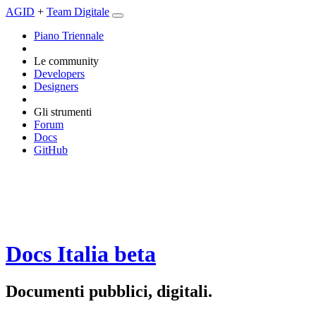
AGID
+
Team Digitale
Piano Triennale
Le community
Developers
Designers
Gli strumenti
Forum
Docs
GitHub
Docs Italia
beta
Documenti pubblici, digitali.