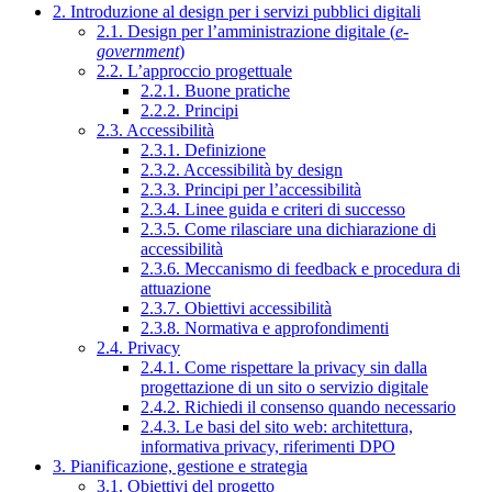
2. Introduzione al design per i servizi pubblici digitali
2.1. Design per l’amministrazione digitale (
e-
government
)
2.2. L’approccio progettuale
2.2.1. Buone pratiche
2.2.2. Principi
2.3. Accessibilità
2.3.1. Definizione
2.3.2. Accessibilità by design
2.3.3. Principi per l’accessibilità
2.3.4. Linee guida e criteri di successo
2.3.5. Come rilasciare una dichiarazione di
accessibilità
2.3.6. Meccanismo di feedback e procedura di
attuazione
2.3.7. Obiettivi accessibilità
2.3.8. Normativa e approfondimenti
2.4. Privacy
2.4.1. Come rispettare la privacy sin dalla
progettazione di un sito o servizio digitale
2.4.2. Richiedi il consenso quando necessario
2.4.3. Le basi del sito web: architettura,
informativa privacy, riferimenti DPO
3. Pianificazione, gestione e strategia
3.1. Obiettivi del progetto