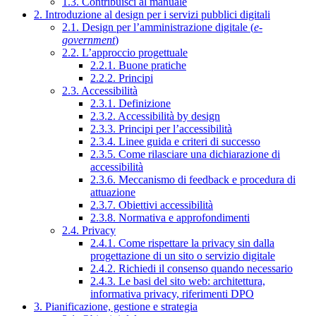
1.3. Contribuisci al manuale
2. Introduzione al design per i servizi pubblici digitali
2.1. Design per l’amministrazione digitale (
e-
government
)
2.2. L’approccio progettuale
2.2.1. Buone pratiche
2.2.2. Principi
2.3. Accessibilità
2.3.1. Definizione
2.3.2. Accessibilità by design
2.3.3. Principi per l’accessibilità
2.3.4. Linee guida e criteri di successo
2.3.5. Come rilasciare una dichiarazione di
accessibilità
2.3.6. Meccanismo di feedback e procedura di
attuazione
2.3.7. Obiettivi accessibilità
2.3.8. Normativa e approfondimenti
2.4. Privacy
2.4.1. Come rispettare la privacy sin dalla
progettazione di un sito o servizio digitale
2.4.2. Richiedi il consenso quando necessario
2.4.3. Le basi del sito web: architettura,
informativa privacy, riferimenti DPO
3. Pianificazione, gestione e strategia