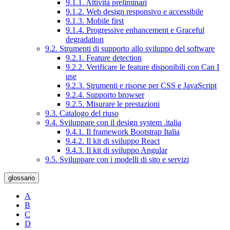
9.1.1. Attività preliminari
9.1.2. Web design responsivo e accessibile
9.1.3. Mobile first
9.1.4. Progressive enhancement e Graceful
degradation
9.2. Strumenti di supporto allo sviluppo del software
9.2.1. Feature detection
9.2.2. Verificare le feature disponibili con Can I
use
9.2.3. Strumenti e risorse per CSS e JavaScript
9.2.4. Supporto browser
9.2.5. Misurare le prestazioni
9.3. Catalogo del riuso
9.4. Sviluppare con il design system .italia
9.4.1. Il framework Bootstrap Italia
9.4.2. Il kit di sviluppo React
9.4.3. Il kit di sviluppo Angular
9.5. Sviluppare con i modelli di sito e servizi
glossario
A
B
C
D