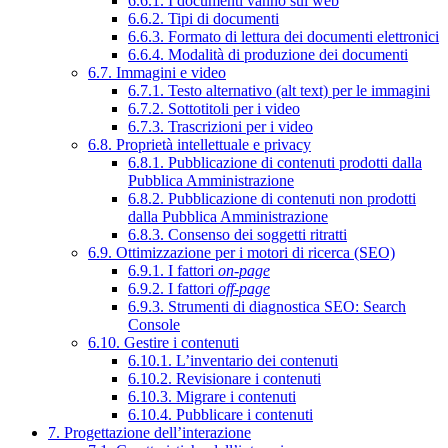
6.6.1. I documenti vanno sul web
6.6.2. Tipi di documenti
6.6.3. Formato di lettura dei documenti elettronici
6.6.4. Modalità di produzione dei documenti
6.7. Immagini e video
6.7.1. Testo alternativo (alt text) per le immagini
6.7.2. Sottotitoli per i video
6.7.3. Trascrizioni per i video
6.8. Proprietà intellettuale e privacy
6.8.1. Pubblicazione di contenuti prodotti dalla
Pubblica Amministrazione
6.8.2. Pubblicazione di contenuti non prodotti
dalla Pubblica Amministrazione
6.8.3. Consenso dei soggetti ritratti
6.9. Ottimizzazione per i motori di ricerca (SEO)
6.9.1. I fattori
on-page
6.9.2. I fattori
off-page
6.9.3. Strumenti di diagnostica SEO: Search
Console
6.10. Gestire i contenuti
6.10.1. L’inventario dei contenuti
6.10.2. Revisionare i contenuti
6.10.3. Migrare i contenuti
6.10.4. Pubblicare i contenuti
7. Progettazione dell’interazione