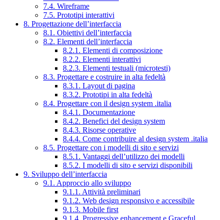
7.4. Wireframe
7.5. Prototipi interattivi
8. Progettazione dell’interfaccia
8.1. Obiettivi dell’interfaccia
8.2. Elementi dell’interfaccia
8.2.1. Elementi di composizione
8.2.2. Elementi interattivi
8.2.3. Elementi testuali (microtesti)
8.3. Progettare e costruire in alta fedeltà
8.3.1. Layout di pagina
8.3.2. Prototipi in alta fedeltà
8.4. Progettare con il design system .italia
8.4.1. Documentazione
8.4.2. Benefici del design system
8.4.3. Risorse operative
8.4.4. Come contribuire al design system .italia
8.5. Progettare con i modelli di sito e servizi
8.5.1. Vantaggi dell’utilizzo dei modelli
8.5.2. I modelli di sito e servizi disponibili
9. Sviluppo dell’interfaccia
9.1. Approccio allo sviluppo
9.1.1. Attività preliminari
9.1.2. Web design responsivo e accessibile
9.1.3. Mobile first
9.1.4. Progressive enhancement e Graceful