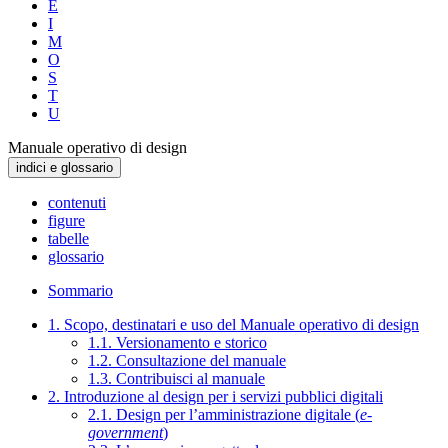
E
I
M
O
S
T
U
Manuale operativo di design
indici e glossario
contenuti
figure
tabelle
glossario
Sommario
1. Scopo, destinatari e uso del Manuale operativo di design
1.1. Versionamento e storico
1.2. Consultazione del manuale
1.3. Contribuisci al manuale
2. Introduzione al design per i servizi pubblici digitali
2.1. Design per l’amministrazione digitale (
e-
government
)