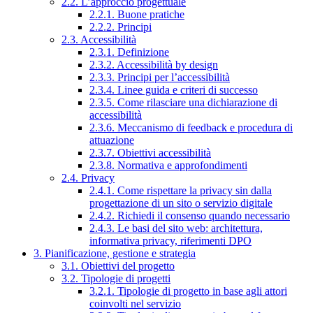
2.2. L’approccio progettuale
2.2.1. Buone pratiche
2.2.2. Principi
2.3. Accessibilità
2.3.1. Definizione
2.3.2. Accessibilità by design
2.3.3. Principi per l’accessibilità
2.3.4. Linee guida e criteri di successo
2.3.5. Come rilasciare una dichiarazione di
accessibilità
2.3.6. Meccanismo di feedback e procedura di
attuazione
2.3.7. Obiettivi accessibilità
2.3.8. Normativa e approfondimenti
2.4. Privacy
2.4.1. Come rispettare la privacy sin dalla
progettazione di un sito o servizio digitale
2.4.2. Richiedi il consenso quando necessario
2.4.3. Le basi del sito web: architettura,
informativa privacy, riferimenti DPO
3. Pianificazione, gestione e strategia
3.1. Obiettivi del progetto
3.2. Tipologie di progetti
3.2.1. Tipologie di progetto in base agli attori
coinvolti nel servizio