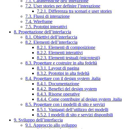
7.1. Caratteristiche dell’interazione
7.2. User stories per definire l’interazione
7.2.1. Differenza tra scenari e user stories
7.3. Flussi di interazione
7.4. Wireframe
7.5. Prototipi interattivi
8. Progettazione dell’interfaccia
8.1. Obiettivi dell’interfaccia
8.2. Elementi dell’interfaccia
8.2.1. Elementi di composizione
8.2.2. Elementi interattivi
8.2.3. Elementi testuali (microtesti)
8.3. Progettare e costruire in alta fedeltà
8.3.1. Layout di pagina
8.3.2. Prototipi in alta fedeltà
8.4. Progettare con il design system .italia
8.4.1. Documentazione
8.4.2. Benefici del design system
8.4.3. Risorse operative
8.4.4. Come contribuire al design system .italia
8.5. Progettare con i modelli di sito e servizi
8.5.1. Vantaggi dell’utilizzo dei modelli
8.5.2. I modelli di sito e servizi disponibili
9. Sviluppo dell’interfaccia
9.1. Approccio allo sviluppo