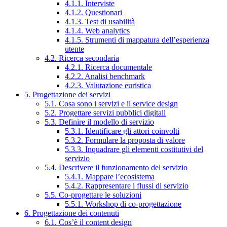
4.1.1. Interviste
4.1.2. Questionari
4.1.3. Test di usabilità
4.1.4. Web analytics
4.1.5. Strumenti di mappatura dell’esperienza
utente
4.2. Ricerca secondaria
4.2.1. Ricerca documentale
4.2.2. Analisi benchmark
4.2.3. Valutazione euristica
5. Progettazione dei servizi
5.1. Cosa sono i servizi e il service design
5.2. Progettare servizi pubblici digitali
5.3. Definire il modello di servizio
5.3.1. Identificare gli attori coinvolti
5.3.2. Formulare la proposta di valore
5.3.3. Inquadrare gli elementi costitutivi del
servizio
5.4. Descrivere il funzionamento del servizio
5.4.1. Mappare l’ecosistema
5.4.2. Rappresentare i flussi di servizio
5.5. Co-progettare le soluzioni
5.5.1. Workshop di co-progettazione
6. Progettazione dei contenuti
6.1. Cos’è il content design