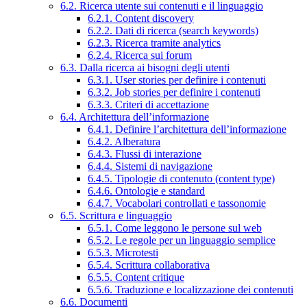
6.2. Ricerca utente sui contenuti e il linguaggio
6.2.1. Content discovery
6.2.2. Dati di ricerca (search keywords)
6.2.3. Ricerca tramite analytics
6.2.4. Ricerca sui forum
6.3. Dalla ricerca ai bisogni degli utenti
6.3.1. User stories per definire i contenuti
6.3.2. Job stories per definire i contenuti
6.3.3. Criteri di accettazione
6.4. Architettura dell’informazione
6.4.1. Definire l’architettura dell’informazione
6.4.2. Alberatura
6.4.3. Flussi di interazione
6.4.4. Sistemi di navigazione
6.4.5. Tipologie di contenuto (content type)
6.4.6. Ontologie e standard
6.4.7. Vocabolari controllati e tassonomie
6.5. Scrittura e linguaggio
6.5.1. Come leggono le persone sul web
6.5.2. Le regole per un linguaggio semplice
6.5.3. Microtesti
6.5.4. Scrittura collaborativa
6.5.5. Content critique
6.5.6. Traduzione e localizzazione dei contenuti
6.6. Documenti