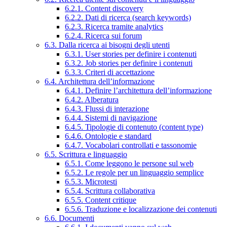
6.2.1. Content discovery
6.2.2. Dati di ricerca (search keywords)
6.2.3. Ricerca tramite analytics
6.2.4. Ricerca sui forum
6.3. Dalla ricerca ai bisogni degli utenti
6.3.1. User stories per definire i contenuti
6.3.2. Job stories per definire i contenuti
6.3.3. Criteri di accettazione
6.4. Architettura dell’informazione
6.4.1. Definire l’architettura dell’informazione
6.4.2. Alberatura
6.4.3. Flussi di interazione
6.4.4. Sistemi di navigazione
6.4.5. Tipologie di contenuto (content type)
6.4.6. Ontologie e standard
6.4.7. Vocabolari controllati e tassonomie
6.5. Scrittura e linguaggio
6.5.1. Come leggono le persone sul web
6.5.2. Le regole per un linguaggio semplice
6.5.3. Microtesti
6.5.4. Scrittura collaborativa
6.5.5. Content critique
6.5.6. Traduzione e localizzazione dei contenuti
6.6. Documenti