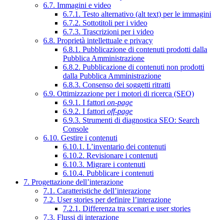
6.7. Immagini e video
6.7.1. Testo alternativo (alt text) per le immagini
6.7.2. Sottotitoli per i video
6.7.3. Trascrizioni per i video
6.8. Proprietà intellettuale e privacy
6.8.1. Pubblicazione di contenuti prodotti dalla
Pubblica Amministrazione
6.8.2. Pubblicazione di contenuti non prodotti
dalla Pubblica Amministrazione
6.8.3. Consenso dei soggetti ritratti
6.9. Ottimizzazione per i motori di ricerca (SEO)
6.9.1. I fattori
on-page
6.9.2. I fattori
off-page
6.9.3. Strumenti di diagnostica SEO: Search
Console
6.10. Gestire i contenuti
6.10.1. L’inventario dei contenuti
6.10.2. Revisionare i contenuti
6.10.3. Migrare i contenuti
6.10.4. Pubblicare i contenuti
7. Progettazione dell’interazione
7.1. Caratteristiche dell’interazione
7.2. User stories per definire l’interazione
7.2.1. Differenza tra scenari e user stories
7.3. Flussi di interazione