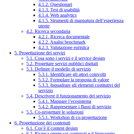
4.1.2. Questionari
4.1.3. Test di usabilità
4.1.4. Web analytics
4.1.5. Strumenti di mappatura dell’esperienza
utente
4.2. Ricerca secondaria
4.2.1. Ricerca documentale
4.2.2. Analisi benchmark
4.2.3. Valutazione euristica
5. Progettazione dei servizi
5.1. Cosa sono i servizi e il service design
5.2. Progettare servizi pubblici digitali
5.3. Definire il modello di servizio
5.3.1. Identificare gli attori coinvolti
5.3.2. Formulare la proposta di valore
5.3.3. Inquadrare gli elementi costitutivi del
servizio
5.4. Descrivere il funzionamento del servizio
5.4.1. Mappare l’ecosistema
5.4.2. Rappresentare i flussi di servizio
5.5. Co-progettare le soluzioni
5.5.1. Workshop di co-progettazione
6. Progettazione dei contenuti
6.1. Cos’è il content design
6.2. Ricerca utente sui contenuti e il linguaggio