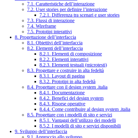
7.1. Caratteristiche dell’interazione
7.2. User stories per definire l’interazione
7.2.1. Differenza tra scenari e user stories
7.3. Flussi di interazione
7.4. Wireframe
7.5. Prototipi interattivi
8. Progettazione dell’interfaccia
8.1. Obiettivi dell’interfaccia
8.2. Elementi dell’interfaccia
8.2.1. Elementi di composizione
8.2.2. Elementi interattivi
8.2.3. Elementi testuali (microtesti)
8.3. Progettare e costruire in alta fedeltà
8.3.1. Layout di pagina
8.3.2. Prototipi in alta fedeltà
8.4. Progettare con il design system .italia
8.4.1. Documentazione
8.4.2. Benefici del design system
8.4.3. Risorse operative
8.4.4. Come contribuire al design system .italia
8.5. Progettare con i modelli di sito e servizi
8.5.1. Vantaggi dell’utilizzo dei modelli
8.5.2. I modelli di sito e servizi disponibili
9. Sviluppo dell’interfaccia
9.1. Approccio allo sviluppo