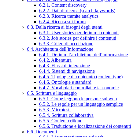
6.2.1. Content discovery
6.2.2. Dati di ricerca (search keywords)
6.2.3. Ricerca tramite analytics
6.2.4. Ricerca sui forum
6.3. Dalla ricerca ai bisogni degli utenti
6.3.1. User stories per definire i contenuti
6.3.2. Job stories per definire i contenuti
6.3.3. Criteri di accettazione
6.4. Architettura dell’informazione
6.4.1. Definire l’architettura dell’informazione
6.4.2. Alberatura
6.4.3. Flussi di interazione
6.4.4. Sistemi di navigazione
6.4.5. Tipologie di contenuto (content type)
6.4.6. Ontologie e standard
6.4.7. Vocabolari controllati e tassonomie
6.5. Scrittura e linguaggio
6.5.1. Come leggono le persone sul web
6.5.2. Le regole per un linguaggio semplice
6.5.3. Microtesti
6.5.4. Scrittura collaborativa
6.5.5. Content critique
6.5.6. Traduzione e localizzazione dei contenuti
6.6. Documenti