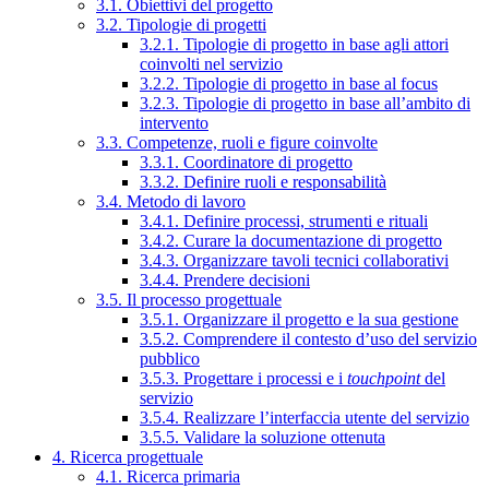
3.1. Obiettivi del progetto
3.2. Tipologie di progetti
3.2.1. Tipologie di progetto in base agli attori
coinvolti nel servizio
3.2.2. Tipologie di progetto in base al focus
3.2.3. Tipologie di progetto in base all’ambito di
intervento
3.3. Competenze, ruoli e figure coinvolte
3.3.1. Coordinatore di progetto
3.3.2. Definire ruoli e responsabilità
3.4. Metodo di lavoro
3.4.1. Definire processi, strumenti e rituali
3.4.2. Curare la documentazione di progetto
3.4.3. Organizzare tavoli tecnici collaborativi
3.4.4. Prendere decisioni
3.5. Il processo progettuale
3.5.1. Organizzare il progetto e la sua gestione
3.5.2. Comprendere il contesto d’uso del servizio
pubblico
3.5.3. Progettare i processi e i
touchpoint
del
servizio
3.5.4. Realizzare l’interfaccia utente del servizio
3.5.5. Validare la soluzione ottenuta
4. Ricerca progettuale
4.1. Ricerca primaria