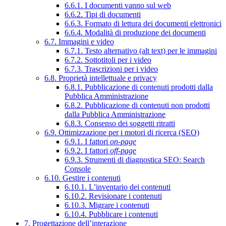
6.6.1. I documenti vanno sul web
6.6.2. Tipi di documenti
6.6.3. Formato di lettura dei documenti elettronici
6.6.4. Modalità di produzione dei documenti
6.7. Immagini e video
6.7.1. Testo alternativo (alt text) per le immagini
6.7.2. Sottotitoli per i video
6.7.3. Trascrizioni per i video
6.8. Proprietà intellettuale e privacy
6.8.1. Pubblicazione di contenuti prodotti dalla
Pubblica Amministrazione
6.8.2. Pubblicazione di contenuti non prodotti
dalla Pubblica Amministrazione
6.8.3. Consenso dei soggetti ritratti
6.9. Ottimizzazione per i motori di ricerca (SEO)
6.9.1. I fattori
on-page
6.9.2. I fattori
off-page
6.9.3. Strumenti di diagnostica SEO: Search
Console
6.10. Gestire i contenuti
6.10.1. L’inventario dei contenuti
6.10.2. Revisionare i contenuti
6.10.3. Migrare i contenuti
6.10.4. Pubblicare i contenuti
7. Progettazione dell’interazione