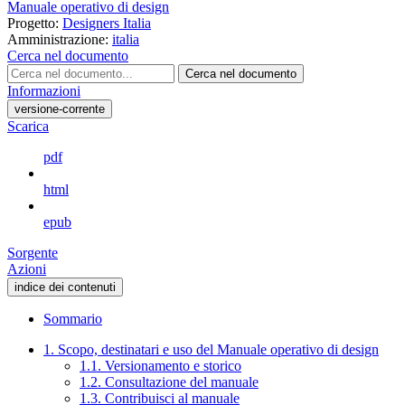
Manuale operativo di design
Progetto:
Designers Italia
Amministrazione:
italia
Cerca nel documento
Cerca nel documento
Informazioni
versione-corrente
Scarica
pdf
html
epub
Sorgente
Azioni
indice dei contenuti
Sommario
1. Scopo, destinatari e uso del Manuale operativo di design
1.1. Versionamento e storico
1.2. Consultazione del manuale
1.3. Contribuisci al manuale