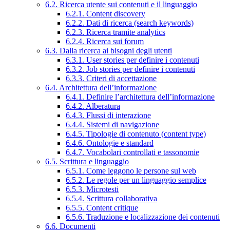
6.2. Ricerca utente sui contenuti e il linguaggio
6.2.1. Content discovery
6.2.2. Dati di ricerca (search keywords)
6.2.3. Ricerca tramite analytics
6.2.4. Ricerca sui forum
6.3. Dalla ricerca ai bisogni degli utenti
6.3.1. User stories per definire i contenuti
6.3.2. Job stories per definire i contenuti
6.3.3. Criteri di accettazione
6.4. Architettura dell’informazione
6.4.1. Definire l’architettura dell’informazione
6.4.2. Alberatura
6.4.3. Flussi di interazione
6.4.4. Sistemi di navigazione
6.4.5. Tipologie di contenuto (content type)
6.4.6. Ontologie e standard
6.4.7. Vocabolari controllati e tassonomie
6.5. Scrittura e linguaggio
6.5.1. Come leggono le persone sul web
6.5.2. Le regole per un linguaggio semplice
6.5.3. Microtesti
6.5.4. Scrittura collaborativa
6.5.5. Content critique
6.5.6. Traduzione e localizzazione dei contenuti
6.6. Documenti