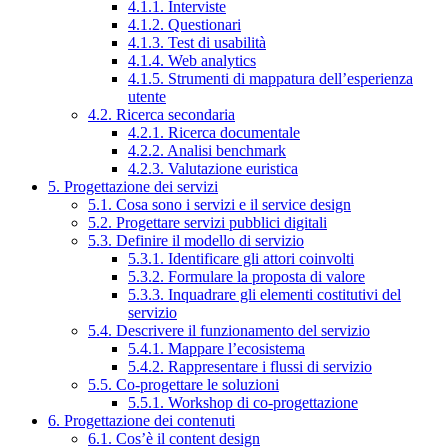
4.1.1. Interviste
4.1.2. Questionari
4.1.3. Test di usabilità
4.1.4. Web analytics
4.1.5. Strumenti di mappatura dell’esperienza
utente
4.2. Ricerca secondaria
4.2.1. Ricerca documentale
4.2.2. Analisi benchmark
4.2.3. Valutazione euristica
5. Progettazione dei servizi
5.1. Cosa sono i servizi e il service design
5.2. Progettare servizi pubblici digitali
5.3. Definire il modello di servizio
5.3.1. Identificare gli attori coinvolti
5.3.2. Formulare la proposta di valore
5.3.3. Inquadrare gli elementi costitutivi del
servizio
5.4. Descrivere il funzionamento del servizio
5.4.1. Mappare l’ecosistema
5.4.2. Rappresentare i flussi di servizio
5.5. Co-progettare le soluzioni
5.5.1. Workshop di co-progettazione
6. Progettazione dei contenuti
6.1. Cos’è il content design