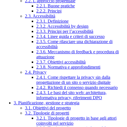
2.2. L’approccio progettuale
2.2.1. Buone pratiche
2.2.2. Principi
2.3. Accessibilità
2.3.1. Definizione
2.3.2. Accessibilità by design
2.3.3. Principi per l’accessibilità
2.3.4. Linee guida e criteri di successo
2.3.5. Come rilasciare una dichiarazione di
accessibilità
2.3.6. Meccanismo di feedback e procedura di
attuazione
2.3.7. Obiettivi accessibilità
2.3.8. Normativa e approfondimenti
2.4. Privacy
2.4.1. Come rispettare la privacy sin dalla
progettazione di un sito o servizio digitale
2.4.2. Richiedi il consenso quando necessario
2.4.3. Le basi del sito web: architettura,
informativa privacy, riferimenti DPO
3. Pianificazione, gestione e strategia
3.1. Obiettivi del progetto
3.2. Tipologie di progetti
3.2.1. Tipologie di progetto in base agli attori
coinvolti nel servizio