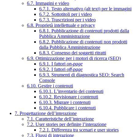
6.7. Immagini e video
6.7.1. Testo alternativo (alt text) per le immagini
6.7.2. Sottotitoli per i video
6.7.3. Trascrizioni per i video
6.8. Proprietà intellettuale e privacy
6.8.1. Pubblicazione di contenuti prodotti dalla
Pubblica Amministrazione
6.8.2. Pubblicazione di contenuti non prodotti
dalla Pubblica Amministrazione
6.8.3. Consenso dei soggetti ritratti
6.9. Ottimizzazione per i motori di ricerca (SEO)
6.9.1. I fattori
on-page
6.9.2. I fattori
off-page
6.9.3. Strumenti di diagnostica SEO: Search
Console
6.10. Gestire i contenuti
6.10.1. L’inventario dei contenuti
6.10.2. Revisionare i contenuti
6.10.3. Migrare i contenuti
6.10.4. Pubblicare i contenuti
7. Progettazione dell’interazione
7.1. Caratteristiche dell’interazione
7.2. User stories per definire l’interazione
7.2.1. Differenza tra scenari e user stories
7.3. Flussi di interazione