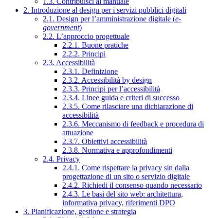
1.3. Contribuisci al manuale
2. Introduzione al design per i servizi pubblici digitali
2.1. Design per l’amministrazione digitale (
e-
government
)
2.2. L’approccio progettuale
2.2.1. Buone pratiche
2.2.2. Principi
2.3. Accessibilità
2.3.1. Definizione
2.3.2. Accessibilità by design
2.3.3. Principi per l’accessibilità
2.3.4. Linee guida e criteri di successo
2.3.5. Come rilasciare una dichiarazione di
accessibilità
2.3.6. Meccanismo di feedback e procedura di
attuazione
2.3.7. Obiettivi accessibilità
2.3.8. Normativa e approfondimenti
2.4. Privacy
2.4.1. Come rispettare la privacy sin dalla
progettazione di un sito o servizio digitale
2.4.2. Richiedi il consenso quando necessario
2.4.3. Le basi del sito web: architettura,
informativa privacy, riferimenti DPO
3. Pianificazione, gestione e strategia