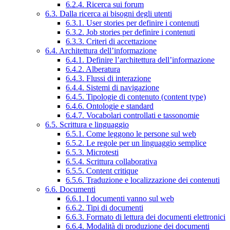
6.2.4. Ricerca sui forum
6.3. Dalla ricerca ai bisogni degli utenti
6.3.1. User stories per definire i contenuti
6.3.2. Job stories per definire i contenuti
6.3.3. Criteri di accettazione
6.4. Architettura dell’informazione
6.4.1. Definire l’architettura dell’informazione
6.4.2. Alberatura
6.4.3. Flussi di interazione
6.4.4. Sistemi di navigazione
6.4.5. Tipologie di contenuto (content type)
6.4.6. Ontologie e standard
6.4.7. Vocabolari controllati e tassonomie
6.5. Scrittura e linguaggio
6.5.1. Come leggono le persone sul web
6.5.2. Le regole per un linguaggio semplice
6.5.3. Microtesti
6.5.4. Scrittura collaborativa
6.5.5. Content critique
6.5.6. Traduzione e localizzazione dei contenuti
6.6. Documenti
6.6.1. I documenti vanno sul web
6.6.2. Tipi di documenti
6.6.3. Formato di lettura dei documenti elettronici
6.6.4. Modalità di produzione dei documenti