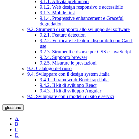
9.1.1. Attività preliminari
9.1.2. Web design responsivo e accessibile
9.1.3. Mobile first
9.1.4. Progressive enhancement e Graceful
degradation
9.2. Strumenti di supporto allo sviluppo del software
9.2.1. Feature detection
9.2.2. Verificare le feature disponibili con Can I
use
9.2.3. Strumenti e risorse per CSS e JavaScript
9.2.4. Supporto browser
9.2.5. Misurare le prestazioni
9.3. Catalogo del riuso
9.4. Sviluppare con il design system .italia
9.4.1. Il framework Bootstrap Italia
9.4.2. Il kit di sviluppo React
9.4.3. Il kit di sviluppo Angular
9.5. Sviluppare con i modelli di sito e servizi
glossario
A
B
C
D