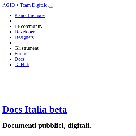
AGID
+
Team Digitale
Piano Triennale
Le community
Developers
Designers
Gli strumenti
Forum
Docs
GitHub
Docs Italia
beta
Documenti pubblici, digitali.