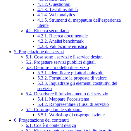
4.1.2. Questionari
4.1.3. Test di usabilità
4.1.4. Web analytics
4.1.5. Strumenti di mappatura dell’esperienza
utente
4.2. Ricerca secondaria
4.2.1. Ricerca documentale
4.2.2. Analisi benchmark
4.2.3. Valutazione euristica
5. Progettazione dei servizi
5.1. Cosa sono i servizi e il service design
5.2. Progettare servizi pubblici digitali
5.3. Definire il modello di servizio
5.3.1. Identificare gli attori coinvolti
5.3.2. Formulare la proposta di valore
5.3.3. Inquadrare gli elementi costitutivi del
servizio
5.4. Descrivere il funzionamento del servizio
5.4.1. Mappare l’ecosistema
5.4.2. Rappresentare i flussi di servizio
5.5. Co-progettare le soluzioni
5.5.1. Workshop di co-progettazione
6. Progettazione dei contenuti
6.1. Cos’è il content design
6.2. Ricerca utente sui contenuti e il linguaggio