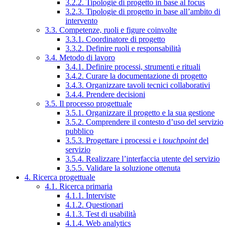
3.2.2. Tipologie di progetto in base al focus
3.2.3. Tipologie di progetto in base all’ambito di
intervento
3.3. Competenze, ruoli e figure coinvolte
3.3.1. Coordinatore di progetto
3.3.2. Definire ruoli e responsabilità
3.4. Metodo di lavoro
3.4.1. Definire processi, strumenti e rituali
3.4.2. Curare la documentazione di progetto
3.4.3. Organizzare tavoli tecnici collaborativi
3.4.4. Prendere decisioni
3.5. Il processo progettuale
3.5.1. Organizzare il progetto e la sua gestione
3.5.2. Comprendere il contesto d’uso del servizio
pubblico
3.5.3. Progettare i processi e i
touchpoint
del
servizio
3.5.4. Realizzare l’interfaccia utente del servizio
3.5.5. Validare la soluzione ottenuta
4. Ricerca progettuale
4.1. Ricerca primaria
4.1.1. Interviste
4.1.2. Questionari
4.1.3. Test di usabilità
4.1.4. Web analytics