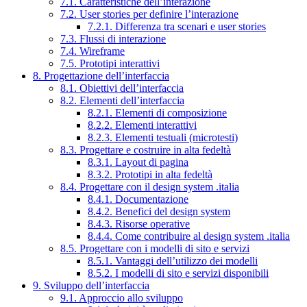
7.1. Caratteristiche dell’interazione
7.2. User stories per definire l’interazione
7.2.1. Differenza tra scenari e user stories
7.3. Flussi di interazione
7.4. Wireframe
7.5. Prototipi interattivi
8. Progettazione dell’interfaccia
8.1. Obiettivi dell’interfaccia
8.2. Elementi dell’interfaccia
8.2.1. Elementi di composizione
8.2.2. Elementi interattivi
8.2.3. Elementi testuali (microtesti)
8.3. Progettare e costruire in alta fedeltà
8.3.1. Layout di pagina
8.3.2. Prototipi in alta fedeltà
8.4. Progettare con il design system .italia
8.4.1. Documentazione
8.4.2. Benefici del design system
8.4.3. Risorse operative
8.4.4. Come contribuire al design system .italia
8.5. Progettare con i modelli di sito e servizi
8.5.1. Vantaggi dell’utilizzo dei modelli
8.5.2. I modelli di sito e servizi disponibili
9. Sviluppo dell’interfaccia
9.1. Approccio allo sviluppo