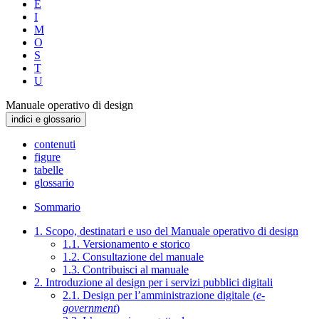
E
I
M
O
S
T
U
Manuale operativo di design
indici e glossario
contenuti
figure
tabelle
glossario
Sommario
1. Scopo, destinatari e uso del Manuale operativo di design
1.1. Versionamento e storico
1.2. Consultazione del manuale
1.3. Contribuisci al manuale
2. Introduzione al design per i servizi pubblici digitali
2.1. Design per l’amministrazione digitale (
e-
government
)