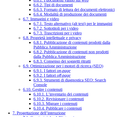
6.6.1. I documenti vanno sul web
6.6.2. Tipi di documenti
6.6.3. Formato di lettura dei documenti elettronici
6.6.4. Modalità di produzione dei documenti
6.7. Immagini e video
6.7.1. Testo alternativo (alt text) per le immagini
6.7.2. Sottotitoli per i video
6.7.3. Trascrizioni per i video
6.8. Proprietà intellettuale e privacy
6.8.1. Pubblicazione di contenuti prodotti dalla
Pubblica Amministrazione
6.8.2. Pubblicazione di contenuti non prodotti
dalla Pubblica Amministrazione
6.8.3. Consenso dei soggetti ritratti
6.9. Ottimizzazione per i motori di ricerca (SEO)
6.9.1. I fattori
on-page
6.9.2. I fattori
off-page
6.9.3. Strumenti di diagnostica SEO: Search
Console
6.10. Gestire i contenuti
6.10.1. L’inventario dei contenuti
6.10.2. Revisionare i contenuti
6.10.3. Migrare i contenuti
6.10.4. Pubblicare i contenuti
7. Progettazione dell’interazione