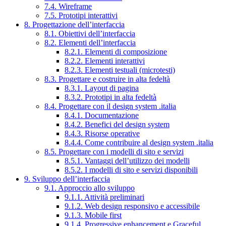
7.4. Wireframe
7.5. Prototipi interattivi
8. Progettazione dell’interfaccia
8.1. Obiettivi dell’interfaccia
8.2. Elementi dell’interfaccia
8.2.1. Elementi di composizione
8.2.2. Elementi interattivi
8.2.3. Elementi testuali (microtesti)
8.3. Progettare e costruire in alta fedeltà
8.3.1. Layout di pagina
8.3.2. Prototipi in alta fedeltà
8.4. Progettare con il design system .italia
8.4.1. Documentazione
8.4.2. Benefici del design system
8.4.3. Risorse operative
8.4.4. Come contribuire al design system .italia
8.5. Progettare con i modelli di sito e servizi
8.5.1. Vantaggi dell’utilizzo dei modelli
8.5.2. I modelli di sito e servizi disponibili
9. Sviluppo dell’interfaccia
9.1. Approccio allo sviluppo
9.1.1. Attività preliminari
9.1.2. Web design responsivo e accessibile
9.1.3. Mobile first
9.1.4. Progressive enhancement e Graceful