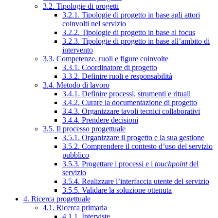
3.2. Tipologie di progetti
3.2.1. Tipologie di progetto in base agli attori
coinvolti nel servizio
3.2.2. Tipologie di progetto in base al focus
3.2.3. Tipologie di progetto in base all’ambito di
intervento
3.3. Competenze, ruoli e figure coinvolte
3.3.1. Coordinatore di progetto
3.3.2. Definire ruoli e responsabilità
3.4. Metodo di lavoro
3.4.1. Definire processi, strumenti e rituali
3.4.2. Curare la documentazione di progetto
3.4.3. Organizzare tavoli tecnici collaborativi
3.4.4. Prendere decisioni
3.5. Il processo progettuale
3.5.1. Organizzare il progetto e la sua gestione
3.5.2. Comprendere il contesto d’uso del servizio
pubblico
3.5.3. Progettare i processi e i
touchpoint
del
servizio
3.5.4. Realizzare l’interfaccia utente del servizio
3.5.5. Validare la soluzione ottenuta
4. Ricerca progettuale
4.1. Ricerca primaria
4.1.1. Interviste