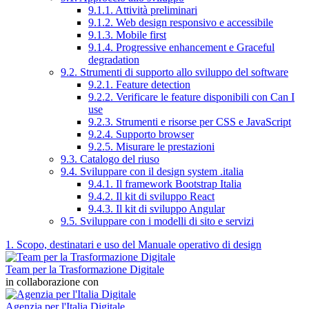
9.1.1. Attività preliminari
9.1.2. Web design responsivo e accessibile
9.1.3. Mobile first
9.1.4. Progressive enhancement e Graceful
degradation
9.2. Strumenti di supporto allo sviluppo del software
9.2.1. Feature detection
9.2.2. Verificare le feature disponibili con Can I
use
9.2.3. Strumenti e risorse per CSS e JavaScript
9.2.4. Supporto browser
9.2.5. Misurare le prestazioni
9.3. Catalogo del riuso
9.4. Sviluppare con il design system .italia
9.4.1. Il framework Bootstrap Italia
9.4.2. Il kit di sviluppo React
9.4.3. Il kit di sviluppo Angular
9.5. Sviluppare con i modelli di sito e servizi
1. Scopo, destinatari e uso del Manuale operativo di design
Team per la Trasformazione Digitale
in collaborazione con
Agenzia per l'Italia Digitale