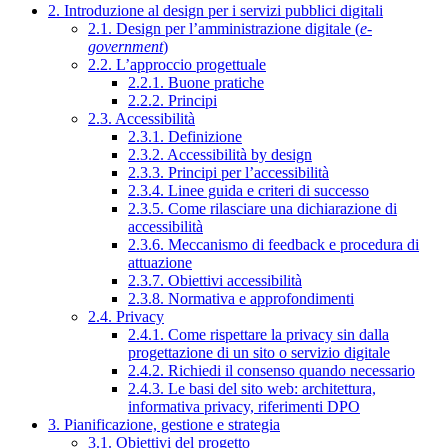
2. Introduzione al design per i servizi pubblici digitali
2.1. Design per l’amministrazione digitale (
e-
government
)
2.2. L’approccio progettuale
2.2.1. Buone pratiche
2.2.2. Principi
2.3. Accessibilità
2.3.1. Definizione
2.3.2. Accessibilità by design
2.3.3. Principi per l’accessibilità
2.3.4. Linee guida e criteri di successo
2.3.5. Come rilasciare una dichiarazione di
accessibilità
2.3.6. Meccanismo di feedback e procedura di
attuazione
2.3.7. Obiettivi accessibilità
2.3.8. Normativa e approfondimenti
2.4. Privacy
2.4.1. Come rispettare la privacy sin dalla
progettazione di un sito o servizio digitale
2.4.2. Richiedi il consenso quando necessario
2.4.3. Le basi del sito web: architettura,
informativa privacy, riferimenti DPO
3. Pianificazione, gestione e strategia
3.1. Obiettivi del progetto