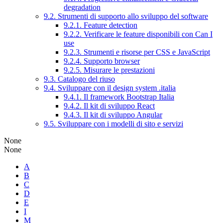
degradation
9.2. Strumenti di supporto allo sviluppo del software
9.2.1. Feature detection
9.2.2. Verificare le feature disponibili con Can I
use
9.2.3. Strumenti e risorse per CSS e JavaScript
9.2.4. Supporto browser
9.2.5. Misurare le prestazioni
9.3. Catalogo del riuso
9.4. Sviluppare con il design system .italia
9.4.1. Il framework Bootstrap Italia
9.4.2. Il kit di sviluppo React
9.4.3. Il kit di sviluppo Angular
9.5. Sviluppare con i modelli di sito e servizi
None
None
A
B
C
D
E
I
M