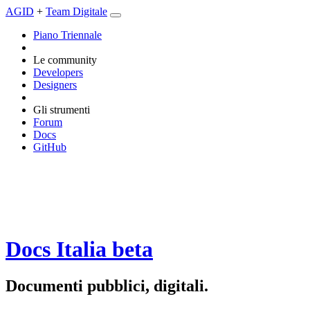
AGID
+
Team Digitale
Piano Triennale
Le community
Developers
Designers
Gli strumenti
Forum
Docs
GitHub
Docs Italia
beta
Documenti pubblici, digitali.