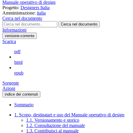
Manuale operativo di design
Progetto:
Designers Italia
Amministrazione:
italia
Cerca nel documento
Cerca nel documento
Informazioni
versione-corrente
Scarica
pdf
html
epub
Sorgente
Azioni
indice dei contenuti
Sommario
1. Scopo, destinatari e uso del Manuale operativo di design
1.1. Versionamento e storico
1.2. Consultazione del manuale
1.3. Contribuisci al manuale