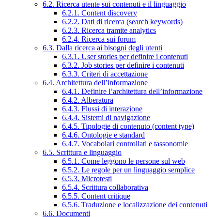
6.2. Ricerca utente sui contenuti e il linguaggio
6.2.1. Content discovery
6.2.2. Dati di ricerca (search keywords)
6.2.3. Ricerca tramite analytics
6.2.4. Ricerca sui forum
6.3. Dalla ricerca ai bisogni degli utenti
6.3.1. User stories per definire i contenuti
6.3.2. Job stories per definire i contenuti
6.3.3. Criteri di accettazione
6.4. Architettura dell’informazione
6.4.1. Definire l’architettura dell’informazione
6.4.2. Alberatura
6.4.3. Flussi di interazione
6.4.4. Sistemi di navigazione
6.4.5. Tipologie di contenuto (content type)
6.4.6. Ontologie e standard
6.4.7. Vocabolari controllati e tassonomie
6.5. Scrittura e linguaggio
6.5.1. Come leggono le persone sul web
6.5.2. Le regole per un linguaggio semplice
6.5.3. Microtesti
6.5.4. Scrittura collaborativa
6.5.5. Content critique
6.5.6. Traduzione e localizzazione dei contenuti
6.6. Documenti