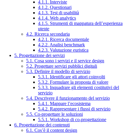
4.1.1. Interviste
4.1.2. Questionari
4.1.3. Test di usabilità
4.1.4. Web analytics
4.1.5. Strumenti di mappatura dell’esperienza
utente
4.2. Ricerca secondaria
4.2.1. Ricerca documentale
4.2.2. Analisi benchmark
4.2.3. Valutazione euristica
5. Progettazione dei servizi
5.1. Cosa sono i servizi e il service design
5.2. Progettare servizi pubblici digitali
5.3. Definire il modello di servizio
5.3.1. Identificare gli attori coinvolti
5.3.2. Formulare la proposta di valore
5.3.3. Inquadrare gli elementi costitutivi del
servizio
5.4. Descrivere il funzionamento del servizio
5.4.1. Mappare l’ecosistema
5.4.2. Rappresentare i flussi di servizio
5.5. Co-progettare le soluzioni
5.5.1. Workshop di co-progettazione
6. Progettazione dei contenuti
6.1. Cos’è il content design