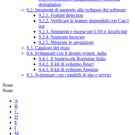
degradation
9.2. Strumenti di supporto allo sviluppo del software
9.2.1. Feature detection
9.2.2. Verificare le feature disponibili con Can I
use
9.2.3. Strumenti e risorse per CSS e JavaScript
9.2.4. Supporto browser
9.2.5. Misurare le prestazioni
9.3. Catalogo del riuso
9.4. Sviluppare con il design system .italia
9.4.1. Il framework Bootstrap Italia
9.4.2. Il kit di sviluppo React
9.4.3. Il kit di sviluppo Angular
9.5. Sviluppare con i modelli di sito e servizi
None
None
A
B
C
D
E
I
M