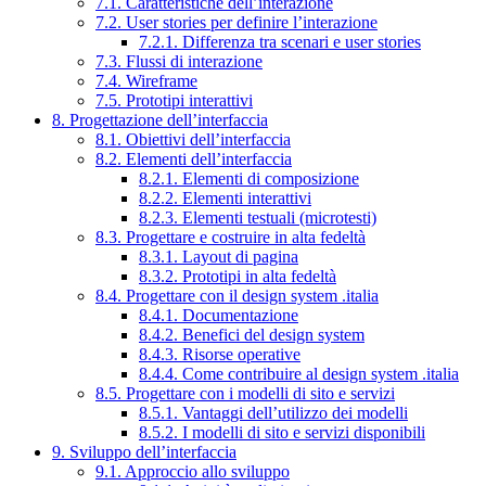
7.1. Caratteristiche dell’interazione
7.2. User stories per definire l’interazione
7.2.1. Differenza tra scenari e user stories
7.3. Flussi di interazione
7.4. Wireframe
7.5. Prototipi interattivi
8. Progettazione dell’interfaccia
8.1. Obiettivi dell’interfaccia
8.2. Elementi dell’interfaccia
8.2.1. Elementi di composizione
8.2.2. Elementi interattivi
8.2.3. Elementi testuali (microtesti)
8.3. Progettare e costruire in alta fedeltà
8.3.1. Layout di pagina
8.3.2. Prototipi in alta fedeltà
8.4. Progettare con il design system .italia
8.4.1. Documentazione
8.4.2. Benefici del design system
8.4.3. Risorse operative
8.4.4. Come contribuire al design system .italia
8.5. Progettare con i modelli di sito e servizi
8.5.1. Vantaggi dell’utilizzo dei modelli
8.5.2. I modelli di sito e servizi disponibili
9. Sviluppo dell’interfaccia
9.1. Approccio allo sviluppo