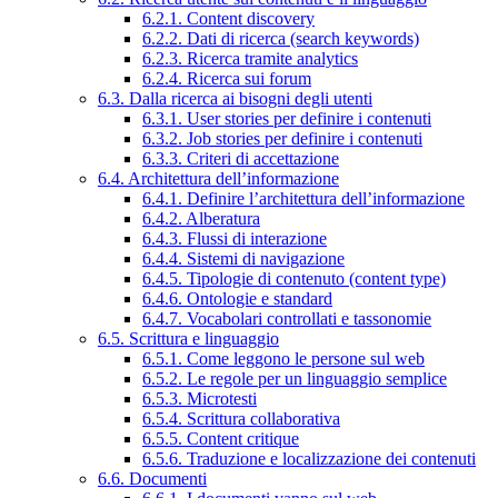
6.2.1. Content discovery
6.2.2. Dati di ricerca (search keywords)
6.2.3. Ricerca tramite analytics
6.2.4. Ricerca sui forum
6.3. Dalla ricerca ai bisogni degli utenti
6.3.1. User stories per definire i contenuti
6.3.2. Job stories per definire i contenuti
6.3.3. Criteri di accettazione
6.4. Architettura dell’informazione
6.4.1. Definire l’architettura dell’informazione
6.4.2. Alberatura
6.4.3. Flussi di interazione
6.4.4. Sistemi di navigazione
6.4.5. Tipologie di contenuto (content type)
6.4.6. Ontologie e standard
6.4.7. Vocabolari controllati e tassonomie
6.5. Scrittura e linguaggio
6.5.1. Come leggono le persone sul web
6.5.2. Le regole per un linguaggio semplice
6.5.3. Microtesti
6.5.4. Scrittura collaborativa
6.5.5. Content critique
6.5.6. Traduzione e localizzazione dei contenuti
6.6. Documenti