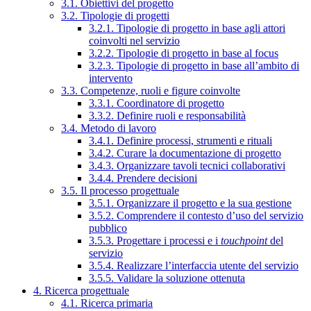
3.1. Obiettivi del progetto
3.2. Tipologie di progetti
3.2.1. Tipologie di progetto in base agli attori
coinvolti nel servizio
3.2.2. Tipologie di progetto in base al focus
3.2.3. Tipologie di progetto in base all’ambito di
intervento
3.3. Competenze, ruoli e figure coinvolte
3.3.1. Coordinatore di progetto
3.3.2. Definire ruoli e responsabilità
3.4. Metodo di lavoro
3.4.1. Definire processi, strumenti e rituali
3.4.2. Curare la documentazione di progetto
3.4.3. Organizzare tavoli tecnici collaborativi
3.4.4. Prendere decisioni
3.5. Il processo progettuale
3.5.1. Organizzare il progetto e la sua gestione
3.5.2. Comprendere il contesto d’uso del servizio
pubblico
3.5.3. Progettare i processi e i
touchpoint
del
servizio
3.5.4. Realizzare l’interfaccia utente del servizio
3.5.5. Validare la soluzione ottenuta
4. Ricerca progettuale
4.1. Ricerca primaria