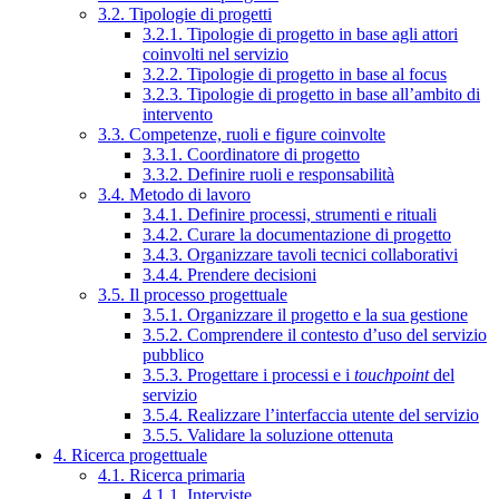
3.2. Tipologie di progetti
3.2.1. Tipologie di progetto in base agli attori
coinvolti nel servizio
3.2.2. Tipologie di progetto in base al focus
3.2.3. Tipologie di progetto in base all’ambito di
intervento
3.3. Competenze, ruoli e figure coinvolte
3.3.1. Coordinatore di progetto
3.3.2. Definire ruoli e responsabilità
3.4. Metodo di lavoro
3.4.1. Definire processi, strumenti e rituali
3.4.2. Curare la documentazione di progetto
3.4.3. Organizzare tavoli tecnici collaborativi
3.4.4. Prendere decisioni
3.5. Il processo progettuale
3.5.1. Organizzare il progetto e la sua gestione
3.5.2. Comprendere il contesto d’uso del servizio
pubblico
3.5.3. Progettare i processi e i
touchpoint
del
servizio
3.5.4. Realizzare l’interfaccia utente del servizio
3.5.5. Validare la soluzione ottenuta
4. Ricerca progettuale
4.1. Ricerca primaria
4.1.1. Interviste