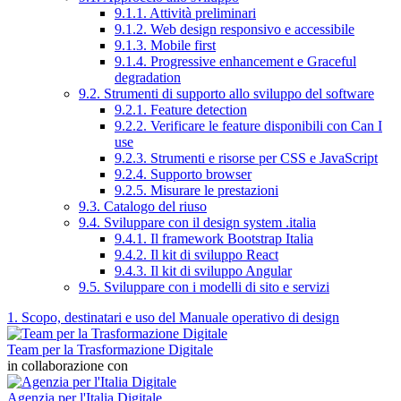
9.1.1. Attività preliminari
9.1.2. Web design responsivo e accessibile
9.1.3. Mobile first
9.1.4. Progressive enhancement e Graceful
degradation
9.2. Strumenti di supporto allo sviluppo del software
9.2.1. Feature detection
9.2.2. Verificare le feature disponibili con Can I
use
9.2.3. Strumenti e risorse per CSS e JavaScript
9.2.4. Supporto browser
9.2.5. Misurare le prestazioni
9.3. Catalogo del riuso
9.4. Sviluppare con il design system .italia
9.4.1. Il framework Bootstrap Italia
9.4.2. Il kit di sviluppo React
9.4.3. Il kit di sviluppo Angular
9.5. Sviluppare con i modelli di sito e servizi
1. Scopo, destinatari e uso del Manuale operativo di design
Team per la Trasformazione Digitale
in collaborazione con
Agenzia per l'Italia Digitale