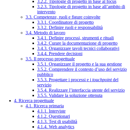
3.2.2. Tipologie di progetto in base al focus
3.2.3. Tipologie di progetto in base all’ambito di
intervento
3.3. Competenze, ruoli e figure coinvolte
3.3.1. Coordinatore di progetto
3.3.2. Definire ruoli e responsabilità
3.4. Metodo di lavoro
3.4.1. Definire processi, strumenti e rituali
3.4.2. Curare la documentazione di progetto
3.4.3. Organizzare tavoli tecnici collaborativi
3.4.4. Prendere decisioni
3.5. Il processo progettuale
3.5.1. Organizzare il progetto e la sua gestione
3.5.2. Comprendere il contesto d’uso del servizio
pubblico
3.5.3. Progettare i processi e i
touchpoint
del
servizio
3.5.4. Realizzare l’interfaccia utente del servizio
3.5.5. Validare la soluzione ottenuta
4. Ricerca progettuale
4.1. Ricerca primaria
4.1.1. Interviste
4.1.2. Questionari
4.1.3. Test di usabilità
4.1.4. Web analytics