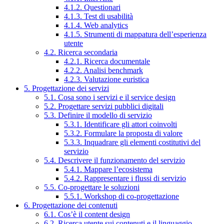
4.1.2. Questionari
4.1.3. Test di usabilità
4.1.4. Web analytics
4.1.5. Strumenti di mappatura dell’esperienza
utente
4.2. Ricerca secondaria
4.2.1. Ricerca documentale
4.2.2. Analisi benchmark
4.2.3. Valutazione euristica
5. Progettazione dei servizi
5.1. Cosa sono i servizi e il service design
5.2. Progettare servizi pubblici digitali
5.3. Definire il modello di servizio
5.3.1. Identificare gli attori coinvolti
5.3.2. Formulare la proposta di valore
5.3.3. Inquadrare gli elementi costitutivi del
servizio
5.4. Descrivere il funzionamento del servizio
5.4.1. Mappare l’ecosistema
5.4.2. Rappresentare i flussi di servizio
5.5. Co-progettare le soluzioni
5.5.1. Workshop di co-progettazione
6. Progettazione dei contenuti
6.1. Cos’è il content design
6.2. Ricerca utente sui contenuti e il linguaggio