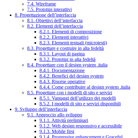
7.4. Wireframe
7.5. Prototipi interattivi
8. Progettazione dell’interfaccia
8.1. Obiettivi dell’interfaccia
8.2. Elementi dell’interfaccia
8.2.1. Elementi di composizione
8.2.2. Elementi interattivi
8.2.3. Elementi testuali (microtesti)
8.3. Progettare e costruire in alta fedeltà
8.3.1. Layout di pagina
8.3.2. Prototipi in alta fedeltà
8.4. Progettare con il design system .italia
8.4.1. Documentazione
8.4.2. Benefici del design system
8.4.3. Risorse operative
8.4.4. Come contribuire al design system .italia
8.5. Progettare con i modelli di sito e servizi
8.5.1. Vantaggi dell’utilizzo dei modelli
8.5.2. I modelli di sito e servizi disponibili
9. Sviluppo dell’interfaccia
9.1. Approccio allo sviluppo
9.1.1. Attività preliminari
9.1.2. Web design responsivo e accessibile
9.1.3. Mobile first
9.1.4. Progressive enhancement e Graceful