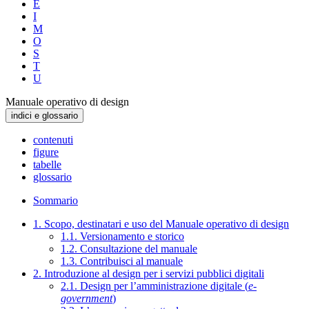
E
I
M
O
S
T
U
Manuale operativo di design
indici e glossario
contenuti
figure
tabelle
glossario
Sommario
1. Scopo, destinatari e uso del Manuale operativo di design
1.1. Versionamento e storico
1.2. Consultazione del manuale
1.3. Contribuisci al manuale
2. Introduzione al design per i servizi pubblici digitali
2.1. Design per l’amministrazione digitale (
e-
government
)