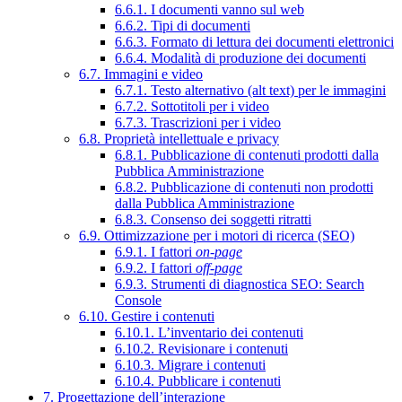
6.6.1. I documenti vanno sul web
6.6.2. Tipi di documenti
6.6.3. Formato di lettura dei documenti elettronici
6.6.4. Modalità di produzione dei documenti
6.7. Immagini e video
6.7.1. Testo alternativo (alt text) per le immagini
6.7.2. Sottotitoli per i video
6.7.3. Trascrizioni per i video
6.8. Proprietà intellettuale e privacy
6.8.1. Pubblicazione di contenuti prodotti dalla
Pubblica Amministrazione
6.8.2. Pubblicazione di contenuti non prodotti
dalla Pubblica Amministrazione
6.8.3. Consenso dei soggetti ritratti
6.9. Ottimizzazione per i motori di ricerca (SEO)
6.9.1. I fattori
on-page
6.9.2. I fattori
off-page
6.9.3. Strumenti di diagnostica SEO: Search
Console
6.10. Gestire i contenuti
6.10.1. L’inventario dei contenuti
6.10.2. Revisionare i contenuti
6.10.3. Migrare i contenuti
6.10.4. Pubblicare i contenuti
7. Progettazione dell’interazione