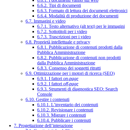
6.6.1. I documenti vanno sul web
6.6.2. Tipi di documenti
6.6.3. Formato di lettura dei documenti elettronici
6.6.4. Modalità di produzione dei documenti
6.7. Immagini e video
6.7.1. Testo alternativo (alt text) per le immagini
6.7.2. Sottotitoli per i video
6.7.3. Trascrizioni per i video
6.8. Proprietà intellettuale e privacy
6.8.1. Pubblicazione di contenuti prodotti dalla
Pubblica Amministrazione
6.8.2. Pubblicazione di contenuti non prodotti
dalla Pubblica Amministrazione
6.8.3. Consenso dei soggetti ritratti
6.9. Ottimizzazione per i motori di ricerca (SEO)
6.9.1. I fattori
on-page
6.9.2. I fattori
off-page
6.9.3. Strumenti di diagnostica SEO: Search
Console
6.10. Gestire i contenuti
6.10.1. L’inventario dei contenuti
6.10.2. Revisionare i contenuti
6.10.3. Migrare i contenuti
6.10.4. Pubblicare i contenuti
7. Progettazione dell’interazione