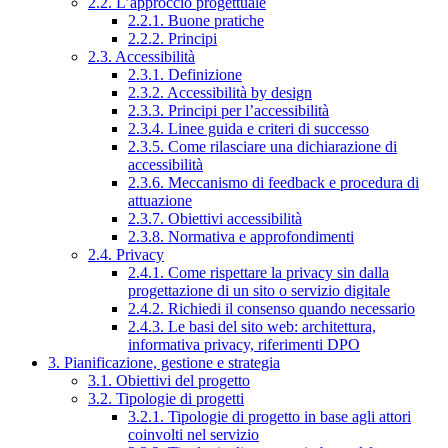
2.2. L’approccio progettuale
2.2.1. Buone pratiche
2.2.2. Principi
2.3. Accessibilità
2.3.1. Definizione
2.3.2. Accessibilità by design
2.3.3. Principi per l’accessibilità
2.3.4. Linee guida e criteri di successo
2.3.5. Come rilasciare una dichiarazione di
accessibilità
2.3.6. Meccanismo di feedback e procedura di
attuazione
2.3.7. Obiettivi accessibilità
2.3.8. Normativa e approfondimenti
2.4. Privacy
2.4.1. Come rispettare la privacy sin dalla
progettazione di un sito o servizio digitale
2.4.2. Richiedi il consenso quando necessario
2.4.3. Le basi del sito web: architettura,
informativa privacy, riferimenti DPO
3. Pianificazione, gestione e strategia
3.1. Obiettivi del progetto
3.2. Tipologie di progetti
3.2.1. Tipologie di progetto in base agli attori
coinvolti nel servizio