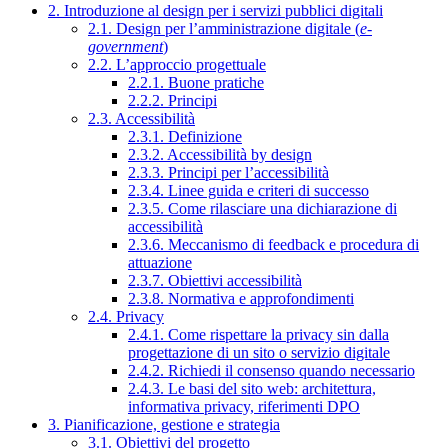
2. Introduzione al design per i servizi pubblici digitali
2.1. Design per l’amministrazione digitale (
e-
government
)
2.2. L’approccio progettuale
2.2.1. Buone pratiche
2.2.2. Principi
2.3. Accessibilità
2.3.1. Definizione
2.3.2. Accessibilità by design
2.3.3. Principi per l’accessibilità
2.3.4. Linee guida e criteri di successo
2.3.5. Come rilasciare una dichiarazione di
accessibilità
2.3.6. Meccanismo di feedback e procedura di
attuazione
2.3.7. Obiettivi accessibilità
2.3.8. Normativa e approfondimenti
2.4. Privacy
2.4.1. Come rispettare la privacy sin dalla
progettazione di un sito o servizio digitale
2.4.2. Richiedi il consenso quando necessario
2.4.3. Le basi del sito web: architettura,
informativa privacy, riferimenti DPO
3. Pianificazione, gestione e strategia
3.1. Obiettivi del progetto