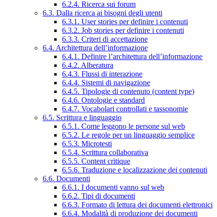
6.2.4. Ricerca sui forum
6.3. Dalla ricerca ai bisogni degli utenti
6.3.1. User stories per definire i contenuti
6.3.2. Job stories per definire i contenuti
6.3.3. Criteri di accettazione
6.4. Architettura dell’informazione
6.4.1. Definire l’architettura dell’informazione
6.4.2. Alberatura
6.4.3. Flussi di interazione
6.4.4. Sistemi di navigazione
6.4.5. Tipologie di contenuto (content type)
6.4.6. Ontologie e standard
6.4.7. Vocabolari controllati e tassonomie
6.5. Scrittura e linguaggio
6.5.1. Come leggono le persone sul web
6.5.2. Le regole per un linguaggio semplice
6.5.3. Microtesti
6.5.4. Scrittura collaborativa
6.5.5. Content critique
6.5.6. Traduzione e localizzazione dei contenuti
6.6. Documenti
6.6.1. I documenti vanno sul web
6.6.2. Tipi di documenti
6.6.3. Formato di lettura dei documenti elettronici
6.6.4. Modalità di produzione dei documenti