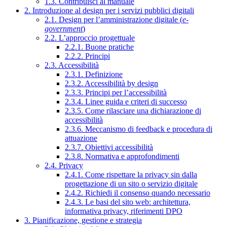
1.3. Contribuisci al manuale
2. Introduzione al design per i servizi pubblici digitali
2.1. Design per l’amministrazione digitale (
e-
government
)
2.2. L’approccio progettuale
2.2.1. Buone pratiche
2.2.2. Principi
2.3. Accessibilità
2.3.1. Definizione
2.3.2. Accessibilità by design
2.3.3. Principi per l’accessibilità
2.3.4. Linee guida e criteri di successo
2.3.5. Come rilasciare una dichiarazione di
accessibilità
2.3.6. Meccanismo di feedback e procedura di
attuazione
2.3.7. Obiettivi accessibilità
2.3.8. Normativa e approfondimenti
2.4. Privacy
2.4.1. Come rispettare la privacy sin dalla
progettazione di un sito o servizio digitale
2.4.2. Richiedi il consenso quando necessario
2.4.3. Le basi del sito web: architettura,
informativa privacy, riferimenti DPO
3. Pianificazione, gestione e strategia