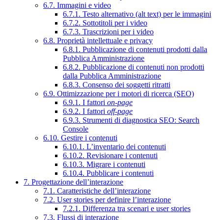
6.7. Immagini e video
6.7.1. Testo alternativo (alt text) per le immagini
6.7.2. Sottotitoli per i video
6.7.3. Trascrizioni per i video
6.8. Proprietà intellettuale e privacy
6.8.1. Pubblicazione di contenuti prodotti dalla
Pubblica Amministrazione
6.8.2. Pubblicazione di contenuti non prodotti
dalla Pubblica Amministrazione
6.8.3. Consenso dei soggetti ritratti
6.9. Ottimizzazione per i motori di ricerca (SEO)
6.9.1. I fattori
on-page
6.9.2. I fattori
off-page
6.9.3. Strumenti di diagnostica SEO: Search
Console
6.10. Gestire i contenuti
6.10.1. L’inventario dei contenuti
6.10.2. Revisionare i contenuti
6.10.3. Migrare i contenuti
6.10.4. Pubblicare i contenuti
7. Progettazione dell’interazione
7.1. Caratteristiche dell’interazione
7.2. User stories per definire l’interazione
7.2.1. Differenza tra scenari e user stories
7.3. Flussi di interazione