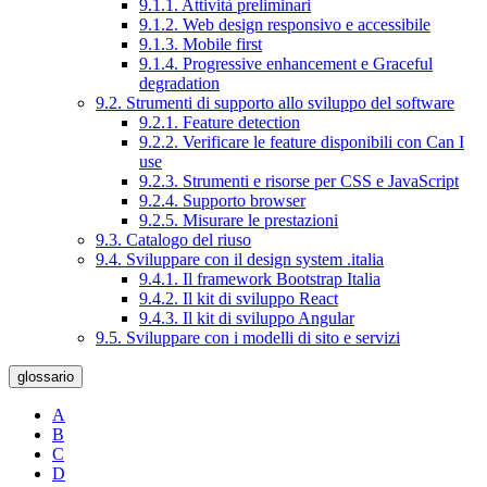
9.1.1. Attività preliminari
9.1.2. Web design responsivo e accessibile
9.1.3. Mobile first
9.1.4. Progressive enhancement e Graceful
degradation
9.2. Strumenti di supporto allo sviluppo del software
9.2.1. Feature detection
9.2.2. Verificare le feature disponibili con Can I
use
9.2.3. Strumenti e risorse per CSS e JavaScript
9.2.4. Supporto browser
9.2.5. Misurare le prestazioni
9.3. Catalogo del riuso
9.4. Sviluppare con il design system .italia
9.4.1. Il framework Bootstrap Italia
9.4.2. Il kit di sviluppo React
9.4.3. Il kit di sviluppo Angular
9.5. Sviluppare con i modelli di sito e servizi
glossario
A
B
C
D