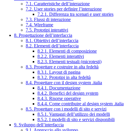
7.1. Caratteristiche dell’interazione
7.2. User stories per definire l’interazione
7.2.1. Differenza tra scenari e user stories
7.3. Flussi di interazione
7.4. Wireframe
7.5. Prototipi interattivi
8. Progettazione dell’interfaccia
8.1. Obiettivi dell’interfaccia
8.2. Elementi dell’interfaccia
8.2.1. Elementi di composizione
8.2.2. Elementi interattivi
8.2.3. Elementi testuali (microtesti)
8.3. Progettare e costruire in alta fedeltà
8.3.1. Layout di pagina
8.3.2. Prototipi in alta fedeltà
8.4. Progettare con il design system .italia
8.4.1. Documentazione
8.4.2. Benefici del design system
8.4.3. Risorse operative
8.4.4. Come contribuire al design system .italia
8.5. Progettare con i modelli di sito e servizi
8.5.1. Vantaggi dell’utilizzo dei modelli
8.5.2. I modelli di sito e servizi disponibili
9. Sviluppo dell’interfaccia
9.1. Approccio allo sviluppo