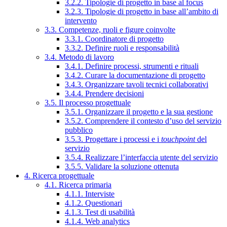
3.2.2. Tipologie di progetto in base al focus
3.2.3. Tipologie di progetto in base all’ambito di
intervento
3.3. Competenze, ruoli e figure coinvolte
3.3.1. Coordinatore di progetto
3.3.2. Definire ruoli e responsabilità
3.4. Metodo di lavoro
3.4.1. Definire processi, strumenti e rituali
3.4.2. Curare la documentazione di progetto
3.4.3. Organizzare tavoli tecnici collaborativi
3.4.4. Prendere decisioni
3.5. Il processo progettuale
3.5.1. Organizzare il progetto e la sua gestione
3.5.2. Comprendere il contesto d’uso del servizio
pubblico
3.5.3. Progettare i processi e i
touchpoint
del
servizio
3.5.4. Realizzare l’interfaccia utente del servizio
3.5.5. Validare la soluzione ottenuta
4. Ricerca progettuale
4.1. Ricerca primaria
4.1.1. Interviste
4.1.2. Questionari
4.1.3. Test di usabilità
4.1.4. Web analytics