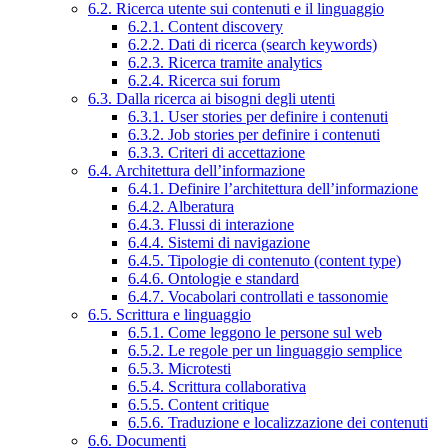
6.2. Ricerca utente sui contenuti e il linguaggio
6.2.1. Content discovery
6.2.2. Dati di ricerca (search keywords)
6.2.3. Ricerca tramite analytics
6.2.4. Ricerca sui forum
6.3. Dalla ricerca ai bisogni degli utenti
6.3.1. User stories per definire i contenuti
6.3.2. Job stories per definire i contenuti
6.3.3. Criteri di accettazione
6.4. Architettura dell’informazione
6.4.1. Definire l’architettura dell’informazione
6.4.2. Alberatura
6.4.3. Flussi di interazione
6.4.4. Sistemi di navigazione
6.4.5. Tipologie di contenuto (content type)
6.4.6. Ontologie e standard
6.4.7. Vocabolari controllati e tassonomie
6.5. Scrittura e linguaggio
6.5.1. Come leggono le persone sul web
6.5.2. Le regole per un linguaggio semplice
6.5.3. Microtesti
6.5.4. Scrittura collaborativa
6.5.5. Content critique
6.5.6. Traduzione e localizzazione dei contenuti
6.6. Documenti