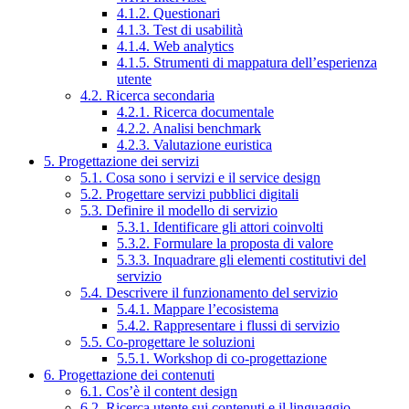
4.1.2. Questionari
4.1.3. Test di usabilità
4.1.4. Web analytics
4.1.5. Strumenti di mappatura dell’esperienza
utente
4.2. Ricerca secondaria
4.2.1. Ricerca documentale
4.2.2. Analisi benchmark
4.2.3. Valutazione euristica
5. Progettazione dei servizi
5.1. Cosa sono i servizi e il service design
5.2. Progettare servizi pubblici digitali
5.3. Definire il modello di servizio
5.3.1. Identificare gli attori coinvolti
5.3.2. Formulare la proposta di valore
5.3.3. Inquadrare gli elementi costitutivi del
servizio
5.4. Descrivere il funzionamento del servizio
5.4.1. Mappare l’ecosistema
5.4.2. Rappresentare i flussi di servizio
5.5. Co-progettare le soluzioni
5.5.1. Workshop di co-progettazione
6. Progettazione dei contenuti
6.1. Cos’è il content design
6.2. Ricerca utente sui contenuti e il linguaggio