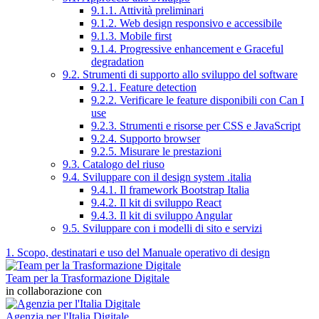
9.1.1. Attività preliminari
9.1.2. Web design responsivo e accessibile
9.1.3. Mobile first
9.1.4. Progressive enhancement e Graceful
degradation
9.2. Strumenti di supporto allo sviluppo del software
9.2.1. Feature detection
9.2.2. Verificare le feature disponibili con Can I
use
9.2.3. Strumenti e risorse per CSS e JavaScript
9.2.4. Supporto browser
9.2.5. Misurare le prestazioni
9.3. Catalogo del riuso
9.4. Sviluppare con il design system .italia
9.4.1. Il framework Bootstrap Italia
9.4.2. Il kit di sviluppo React
9.4.3. Il kit di sviluppo Angular
9.5. Sviluppare con i modelli di sito e servizi
1. Scopo, destinatari e uso del Manuale operativo di design
Team per la Trasformazione Digitale
in collaborazione con
Agenzia per l'Italia Digitale