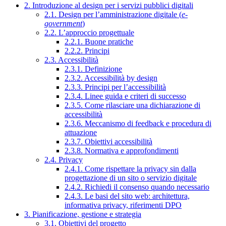
2. Introduzione al design per i servizi pubblici digitali
2.1. Design per l’amministrazione digitale (
e-
government
)
2.2. L’approccio progettuale
2.2.1. Buone pratiche
2.2.2. Principi
2.3. Accessibilità
2.3.1. Definizione
2.3.2. Accessibilità by design
2.3.3. Principi per l’accessibilità
2.3.4. Linee guida e criteri di successo
2.3.5. Come rilasciare una dichiarazione di
accessibilità
2.3.6. Meccanismo di feedback e procedura di
attuazione
2.3.7. Obiettivi accessibilità
2.3.8. Normativa e approfondimenti
2.4. Privacy
2.4.1. Come rispettare la privacy sin dalla
progettazione di un sito o servizio digitale
2.4.2. Richiedi il consenso quando necessario
2.4.3. Le basi del sito web: architettura,
informativa privacy, riferimenti DPO
3. Pianificazione, gestione e strategia
3.1. Obiettivi del progetto