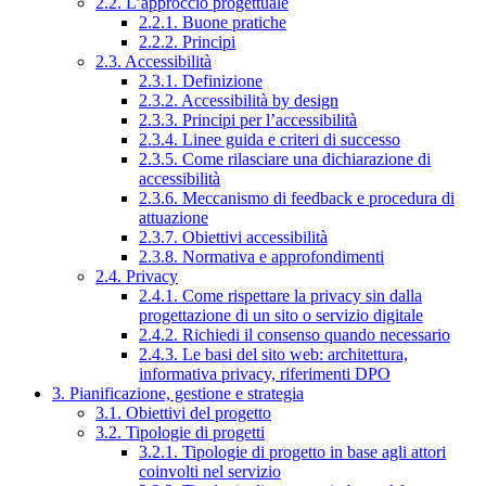
2.2. L’approccio progettuale
2.2.1. Buone pratiche
2.2.2. Principi
2.3. Accessibilità
2.3.1. Definizione
2.3.2. Accessibilità by design
2.3.3. Principi per l’accessibilità
2.3.4. Linee guida e criteri di successo
2.3.5. Come rilasciare una dichiarazione di
accessibilità
2.3.6. Meccanismo di feedback e procedura di
attuazione
2.3.7. Obiettivi accessibilità
2.3.8. Normativa e approfondimenti
2.4. Privacy
2.4.1. Come rispettare la privacy sin dalla
progettazione di un sito o servizio digitale
2.4.2. Richiedi il consenso quando necessario
2.4.3. Le basi del sito web: architettura,
informativa privacy, riferimenti DPO
3. Pianificazione, gestione e strategia
3.1. Obiettivi del progetto
3.2. Tipologie di progetti
3.2.1. Tipologie di progetto in base agli attori
coinvolti nel servizio