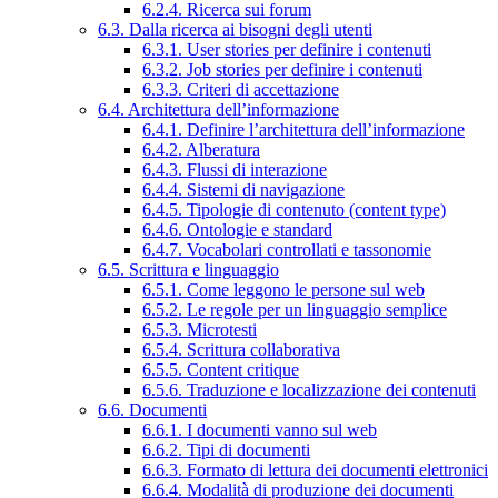
6.2.4. Ricerca sui forum
6.3. Dalla ricerca ai bisogni degli utenti
6.3.1. User stories per definire i contenuti
6.3.2. Job stories per definire i contenuti
6.3.3. Criteri di accettazione
6.4. Architettura dell’informazione
6.4.1. Definire l’architettura dell’informazione
6.4.2. Alberatura
6.4.3. Flussi di interazione
6.4.4. Sistemi di navigazione
6.4.5. Tipologie di contenuto (content type)
6.4.6. Ontologie e standard
6.4.7. Vocabolari controllati e tassonomie
6.5. Scrittura e linguaggio
6.5.1. Come leggono le persone sul web
6.5.2. Le regole per un linguaggio semplice
6.5.3. Microtesti
6.5.4. Scrittura collaborativa
6.5.5. Content critique
6.5.6. Traduzione e localizzazione dei contenuti
6.6. Documenti
6.6.1. I documenti vanno sul web
6.6.2. Tipi di documenti
6.6.3. Formato di lettura dei documenti elettronici
6.6.4. Modalità di produzione dei documenti