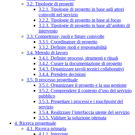
3.2. Tipologie di progetti
3.2.1. Tipologie di progetto in base agli attori
coinvolti nel servizio
3.2.2. Tipologie di progetto in base al focus
3.2.3. Tipologie di progetto in base all’ambito di
intervento
3.3. Competenze, ruoli e figure coinvolte
3.3.1. Coordinatore di progetto
3.3.2. Definire ruoli e responsabilità
3.4. Metodo di lavoro
3.4.1. Definire processi, strumenti e rituali
3.4.2. Curare la documentazione di progetto
3.4.3. Organizzare tavoli tecnici collaborativi
3.4.4. Prendere decisioni
3.5. Il processo progettuale
3.5.1. Organizzare il progetto e la sua gestione
3.5.2. Comprendere il contesto d’uso del servizio
pubblico
3.5.3. Progettare i processi e i
touchpoint
del
servizio
3.5.4. Realizzare l’interfaccia utente del servizio
3.5.5. Validare la soluzione ottenuta
4. Ricerca progettuale
4.1. Ricerca primaria
4.1.1. Interviste