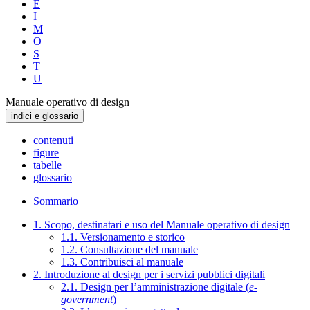
E
I
M
O
S
T
U
Manuale operativo di design
indici e glossario
contenuti
figure
tabelle
glossario
Sommario
1. Scopo, destinatari e uso del Manuale operativo di design
1.1. Versionamento e storico
1.2. Consultazione del manuale
1.3. Contribuisci al manuale
2. Introduzione al design per i servizi pubblici digitali
2.1. Design per l’amministrazione digitale (
e-
government
)