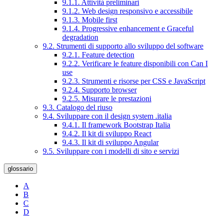
9.1.1. Attività preliminari
9.1.2. Web design responsivo e accessibile
9.1.3. Mobile first
9.1.4. Progressive enhancement e Graceful
degradation
9.2. Strumenti di supporto allo sviluppo del software
9.2.1. Feature detection
9.2.2. Verificare le feature disponibili con Can I
use
9.2.3. Strumenti e risorse per CSS e JavaScript
9.2.4. Supporto browser
9.2.5. Misurare le prestazioni
9.3. Catalogo del riuso
9.4. Sviluppare con il design system .italia
9.4.1. Il framework Bootstrap Italia
9.4.2. Il kit di sviluppo React
9.4.3. Il kit di sviluppo Angular
9.5. Sviluppare con i modelli di sito e servizi
glossario
A
B
C
D