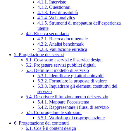
4.1.1. Interviste
4.1.2. Questionari
4.1.3. Test di usabilità
4.1.4. Web analytics
4.1.5. Strumenti di mappatura dell’esperienza
utente
4.2. Ricerca secondaria
4.2.1. Ricerca documentale
4.2.2. Analisi benchmark
4.2.3. Valutazione euristica
5. Progettazione dei servizi
5.1. Cosa sono i servizi e il service design
5.2. Progettare servizi pubblici digitali
5.3. Definire il modello di servizio
5.3.1. Identificare gli attori coinvolti
5.3.2. Formulare la proposta di valore
5.3.3. Inquadrare gli elementi costitutivi del
servizio
5.4. Descrivere il funzionamento del servizio
5.4.1. Mappare l’ecosistema
5.4.2. Rappresentare i flussi di servizio
5.5. Co-progettare le soluzioni
5.5.1. Workshop di co-progettazione
6. Progettazione dei contenuti
6.1. Cos’è il content design