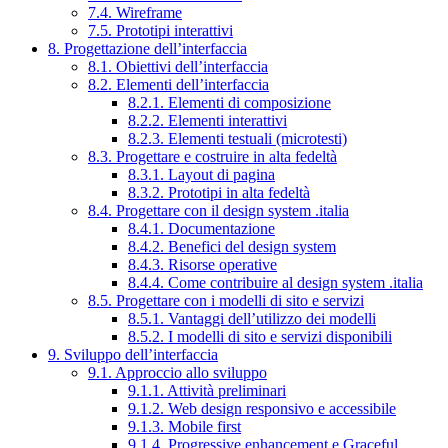
7.4. Wireframe
7.5. Prototipi interattivi
8. Progettazione dell’interfaccia
8.1. Obiettivi dell’interfaccia
8.2. Elementi dell’interfaccia
8.2.1. Elementi di composizione
8.2.2. Elementi interattivi
8.2.3. Elementi testuali (microtesti)
8.3. Progettare e costruire in alta fedeltà
8.3.1. Layout di pagina
8.3.2. Prototipi in alta fedeltà
8.4. Progettare con il design system .italia
8.4.1. Documentazione
8.4.2. Benefici del design system
8.4.3. Risorse operative
8.4.4. Come contribuire al design system .italia
8.5. Progettare con i modelli di sito e servizi
8.5.1. Vantaggi dell’utilizzo dei modelli
8.5.2. I modelli di sito e servizi disponibili
9. Sviluppo dell’interfaccia
9.1. Approccio allo sviluppo
9.1.1. Attività preliminari
9.1.2. Web design responsivo e accessibile
9.1.3. Mobile first
9.1.4. Progressive enhancement e Graceful