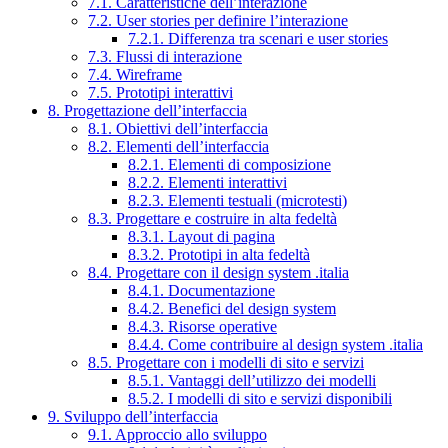
7.1. Caratteristiche dell’interazione
7.2. User stories per definire l’interazione
7.2.1. Differenza tra scenari e user stories
7.3. Flussi di interazione
7.4. Wireframe
7.5. Prototipi interattivi
8. Progettazione dell’interfaccia
8.1. Obiettivi dell’interfaccia
8.2. Elementi dell’interfaccia
8.2.1. Elementi di composizione
8.2.2. Elementi interattivi
8.2.3. Elementi testuali (microtesti)
8.3. Progettare e costruire in alta fedeltà
8.3.1. Layout di pagina
8.3.2. Prototipi in alta fedeltà
8.4. Progettare con il design system .italia
8.4.1. Documentazione
8.4.2. Benefici del design system
8.4.3. Risorse operative
8.4.4. Come contribuire al design system .italia
8.5. Progettare con i modelli di sito e servizi
8.5.1. Vantaggi dell’utilizzo dei modelli
8.5.2. I modelli di sito e servizi disponibili
9. Sviluppo dell’interfaccia
9.1. Approccio allo sviluppo