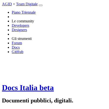
AGID
+
Team Digitale
Piano Triennale
Le community
Developers
Designers
Gli strumenti
Forum
Docs
GitHub
Docs Italia
beta
Documenti pubblici, digitali.