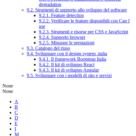
degradation
9.2. Strumenti di supporto allo sviluppo del software
9.2.1. Feature detection
9.2.2. Verificare le feature disponibili con Can I
use
9.2.3. Strumenti e risorse per CSS e JavaScript
9.2.4. Supporto browser
9.2.5. Misurare le prestazioni
9.3. Catalogo del riuso
9.4. Sviluppare con il design system .italia
9.4.1. Il framework Bootstrap Italia
9.4.2. Il kit di sviluppo React
9.4.3. Il kit di sviluppo Angular
9.5. Sviluppare con i modelli di sito e servizi
None
None
A
B
C
D
E
I
M