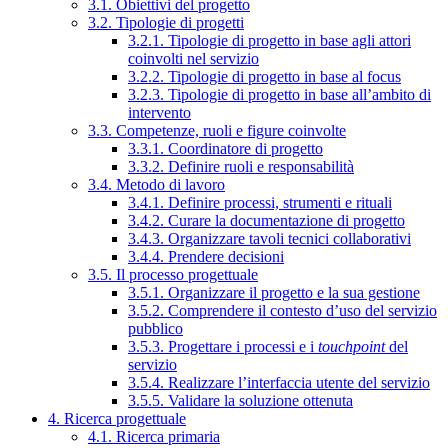
3.1. Obiettivi del progetto
3.2. Tipologie di progetti
3.2.1. Tipologie di progetto in base agli attori
coinvolti nel servizio
3.2.2. Tipologie di progetto in base al focus
3.2.3. Tipologie di progetto in base all’ambito di
intervento
3.3. Competenze, ruoli e figure coinvolte
3.3.1. Coordinatore di progetto
3.3.2. Definire ruoli e responsabilità
3.4. Metodo di lavoro
3.4.1. Definire processi, strumenti e rituali
3.4.2. Curare la documentazione di progetto
3.4.3. Organizzare tavoli tecnici collaborativi
3.4.4. Prendere decisioni
3.5. Il processo progettuale
3.5.1. Organizzare il progetto e la sua gestione
3.5.2. Comprendere il contesto d’uso del servizio
pubblico
3.5.3. Progettare i processi e i
touchpoint
del
servizio
3.5.4. Realizzare l’interfaccia utente del servizio
3.5.5. Validare la soluzione ottenuta
4. Ricerca progettuale
4.1. Ricerca primaria