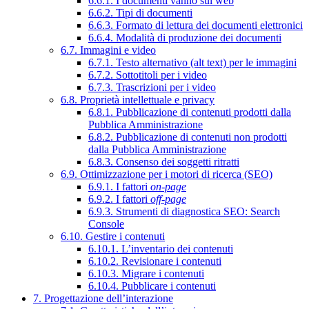
6.6.1. I documenti vanno sul web
6.6.2. Tipi di documenti
6.6.3. Formato di lettura dei documenti elettronici
6.6.4. Modalità di produzione dei documenti
6.7. Immagini e video
6.7.1. Testo alternativo (alt text) per le immagini
6.7.2. Sottotitoli per i video
6.7.3. Trascrizioni per i video
6.8. Proprietà intellettuale e privacy
6.8.1. Pubblicazione di contenuti prodotti dalla
Pubblica Amministrazione
6.8.2. Pubblicazione di contenuti non prodotti
dalla Pubblica Amministrazione
6.8.3. Consenso dei soggetti ritratti
6.9. Ottimizzazione per i motori di ricerca (SEO)
6.9.1. I fattori
on-page
6.9.2. I fattori
off-page
6.9.3. Strumenti di diagnostica SEO: Search
Console
6.10. Gestire i contenuti
6.10.1. L’inventario dei contenuti
6.10.2. Revisionare i contenuti
6.10.3. Migrare i contenuti
6.10.4. Pubblicare i contenuti
7. Progettazione dell’interazione