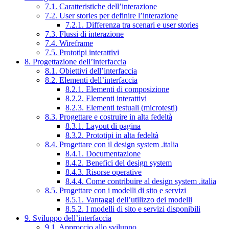
7.1. Caratteristiche dell’interazione
7.2. User stories per definire l’interazione
7.2.1. Differenza tra scenari e user stories
7.3. Flussi di interazione
7.4. Wireframe
7.5. Prototipi interattivi
8. Progettazione dell’interfaccia
8.1. Obiettivi dell’interfaccia
8.2. Elementi dell’interfaccia
8.2.1. Elementi di composizione
8.2.2. Elementi interattivi
8.2.3. Elementi testuali (microtesti)
8.3. Progettare e costruire in alta fedeltà
8.3.1. Layout di pagina
8.3.2. Prototipi in alta fedeltà
8.4. Progettare con il design system .italia
8.4.1. Documentazione
8.4.2. Benefici del design system
8.4.3. Risorse operative
8.4.4. Come contribuire al design system .italia
8.5. Progettare con i modelli di sito e servizi
8.5.1. Vantaggi dell’utilizzo dei modelli
8.5.2. I modelli di sito e servizi disponibili
9. Sviluppo dell’interfaccia
9.1. Approccio allo sviluppo