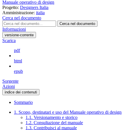
Manuale operativo di design
Progetto:
Designers Italia
Amministrazione:
italia
Cerca nel documento
Cerca nel documento
Informazioni
versione-corrente
Scarica
pdf
html
epub
Sorgente
Azioni
indice dei contenuti
Sommario
1. Scopo, destinatari e uso del Manuale operativo di design
1.1. Versionamento e storico
1.2. Consultazione del manuale
1.3. Contribuisci al manuale