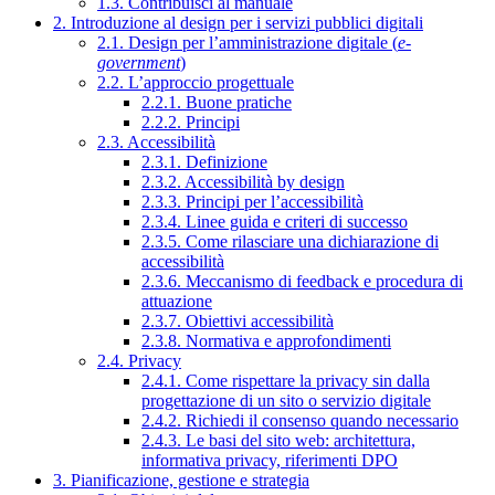
1.3. Contribuisci al manuale
2. Introduzione al design per i servizi pubblici digitali
2.1. Design per l’amministrazione digitale (
e-
government
)
2.2. L’approccio progettuale
2.2.1. Buone pratiche
2.2.2. Principi
2.3. Accessibilità
2.3.1. Definizione
2.3.2. Accessibilità by design
2.3.3. Principi per l’accessibilità
2.3.4. Linee guida e criteri di successo
2.3.5. Come rilasciare una dichiarazione di
accessibilità
2.3.6. Meccanismo di feedback e procedura di
attuazione
2.3.7. Obiettivi accessibilità
2.3.8. Normativa e approfondimenti
2.4. Privacy
2.4.1. Come rispettare la privacy sin dalla
progettazione di un sito o servizio digitale
2.4.2. Richiedi il consenso quando necessario
2.4.3. Le basi del sito web: architettura,
informativa privacy, riferimenti DPO
3. Pianificazione, gestione e strategia