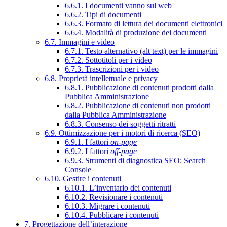
6.6.1. I documenti vanno sul web
6.6.2. Tipi di documenti
6.6.3. Formato di lettura dei documenti elettronici
6.6.4. Modalità di produzione dei documenti
6.7. Immagini e video
6.7.1. Testo alternativo (alt text) per le immagini
6.7.2. Sottotitoli per i video
6.7.3. Trascrizioni per i video
6.8. Proprietà intellettuale e privacy
6.8.1. Pubblicazione di contenuti prodotti dalla
Pubblica Amministrazione
6.8.2. Pubblicazione di contenuti non prodotti
dalla Pubblica Amministrazione
6.8.3. Consenso dei soggetti ritratti
6.9. Ottimizzazione per i motori di ricerca (SEO)
6.9.1. I fattori
on-page
6.9.2. I fattori
off-page
6.9.3. Strumenti di diagnostica SEO: Search
Console
6.10. Gestire i contenuti
6.10.1. L’inventario dei contenuti
6.10.2. Revisionare i contenuti
6.10.3. Migrare i contenuti
6.10.4. Pubblicare i contenuti
7. Progettazione dell’interazione