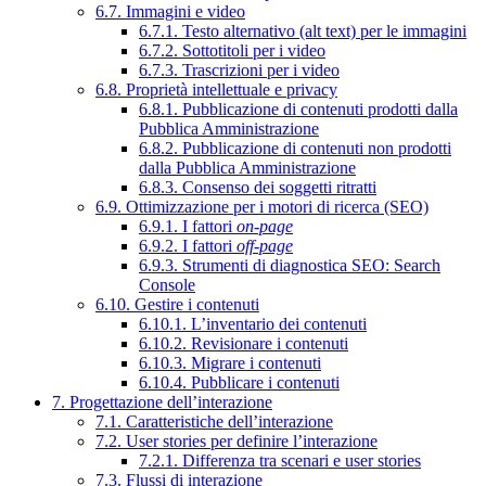
6.7. Immagini e video
6.7.1. Testo alternativo (alt text) per le immagini
6.7.2. Sottotitoli per i video
6.7.3. Trascrizioni per i video
6.8. Proprietà intellettuale e privacy
6.8.1. Pubblicazione di contenuti prodotti dalla
Pubblica Amministrazione
6.8.2. Pubblicazione di contenuti non prodotti
dalla Pubblica Amministrazione
6.8.3. Consenso dei soggetti ritratti
6.9. Ottimizzazione per i motori di ricerca (SEO)
6.9.1. I fattori
on-page
6.9.2. I fattori
off-page
6.9.3. Strumenti di diagnostica SEO: Search
Console
6.10. Gestire i contenuti
6.10.1. L’inventario dei contenuti
6.10.2. Revisionare i contenuti
6.10.3. Migrare i contenuti
6.10.4. Pubblicare i contenuti
7. Progettazione dell’interazione
7.1. Caratteristiche dell’interazione
7.2. User stories per definire l’interazione
7.2.1. Differenza tra scenari e user stories
7.3. Flussi di interazione