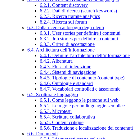
6.2.1. Content discovery
6.2.2. Dati di ricerca (search keywords)
6.2.3. Ricerca tramite analytics
6.2.4. Ricerca sui forum
6.3. Dalla ricerca ai bisogni degli utenti
6.3.1. User stories per definire i contenuti
6.3.2. Job stories per definire i contenuti
6.3.3. Criteri di accettazione
6.4. Architettura dell’informazione
6.4.1. Definire l’architettura dell’informazione
6.4.2. Alberatura
6.4.3. Flussi di interazione
6.4.4. Sistemi di navigazione
6.4.5. Tipologie di contenuto (content type)
6.4.6. Ontologie e standard
6.4.7. Vocabolari controllati e tassonomie
6.5. Scrittura e linguaggio
6.5.1. Come leggono le persone sul web
6.5.2. Le regole per un linguaggio semplice
6.5.3. Microtesti
6.5.4. Scrittura collaborativa
6.5.5. Content critique
6.5.6. Traduzione e localizzazione dei contenuti
6.6. Documenti