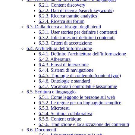
6.2.1. Content discovery
6.2.2. Dati di ricerca (search keywords)
6.2.3. Ricerca tramite analytics
6.2.4. Ricerca sui forum
6.3. Dalla ricerca ai bisogni degli utenti
6.3.1. User stories per definire i contenuti
6.3.2. Job stories per definire i contenuti
6.3.3. Criteri di accettazione
6.4. Architettura dell’informazione
6.4.1. Definire l’architettura dell’informazione
6.4.2. Alberatura
6.4.3. Flussi di interazione
6.4.4. Sistemi di navigazione
6.4.5. Tipologie di contenuto (content type)
6.4.6. Ontologie e standard
6.4.7. Vocabolari controllati e tassonomie
6.5. Scrittura e linguaggio
6.5.1. Come leggono le persone sul web
6.5.2. Le regole per un linguaggio semplice
6.5.3. Microtesti
6.5.4. Scrittura collaborativa
6.5.5. Content critique
6.5.6. Traduzione e localizzazione dei contenuti
6.6. Documenti