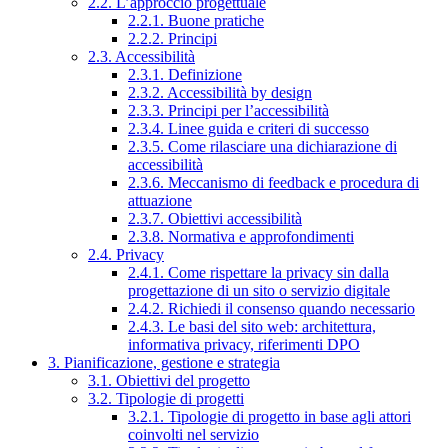
2.2. L’approccio progettuale
2.2.1. Buone pratiche
2.2.2. Principi
2.3. Accessibilità
2.3.1. Definizione
2.3.2. Accessibilità by design
2.3.3. Principi per l’accessibilità
2.3.4. Linee guida e criteri di successo
2.3.5. Come rilasciare una dichiarazione di
accessibilità
2.3.6. Meccanismo di feedback e procedura di
attuazione
2.3.7. Obiettivi accessibilità
2.3.8. Normativa e approfondimenti
2.4. Privacy
2.4.1. Come rispettare la privacy sin dalla
progettazione di un sito o servizio digitale
2.4.2. Richiedi il consenso quando necessario
2.4.3. Le basi del sito web: architettura,
informativa privacy, riferimenti DPO
3. Pianificazione, gestione e strategia
3.1. Obiettivi del progetto
3.2. Tipologie di progetti
3.2.1. Tipologie di progetto in base agli attori
coinvolti nel servizio