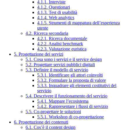
4.1.1. Interviste
4.1.2. Questionari
4.1.3. Test di usabilità
4.1.4. Web analytics
4.1.5. Strumenti di mappatura dell’esperienza
utente
4.2. Ricerca secondaria
4.2.1. Ricerca documentale
4.2.2. Analisi benchmark
4.2.3. Valutazione euristica
5. Progettazione dei servizi
5.1. Cosa sono i servizi e il service design
5.2. Progettare servizi pubblici digitali
5.3. Definire il modello di servizio
5.3.1. Identificare gli attori coinvolti
5.3.2. Formulare la proposta di valore
5.3.3. Inquadrare gli elementi costitutivi del
servizio
5.4. Descrivere il funzionamento del servizio
5.4.1. Mappare l’ecosistema
5.4.2. Rappresentare i flussi di servizio
5.5. Co-progettare le soluzioni
5.5.1. Workshop di co-progettazione
6. Progettazione dei contenuti
6.1. Cos’è il content design