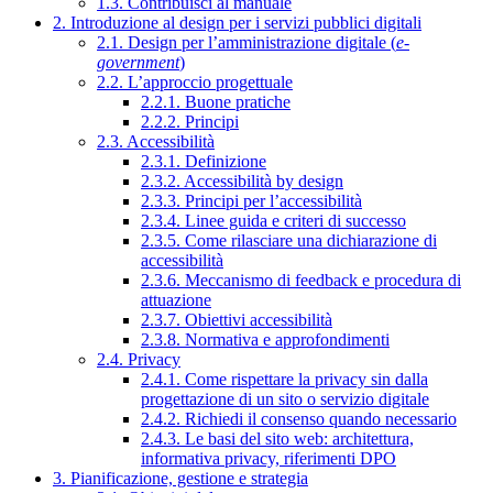
1.3. Contribuisci al manuale
2. Introduzione al design per i servizi pubblici digitali
2.1. Design per l’amministrazione digitale (
e-
government
)
2.2. L’approccio progettuale
2.2.1. Buone pratiche
2.2.2. Principi
2.3. Accessibilità
2.3.1. Definizione
2.3.2. Accessibilità by design
2.3.3. Principi per l’accessibilità
2.3.4. Linee guida e criteri di successo
2.3.5. Come rilasciare una dichiarazione di
accessibilità
2.3.6. Meccanismo di feedback e procedura di
attuazione
2.3.7. Obiettivi accessibilità
2.3.8. Normativa e approfondimenti
2.4. Privacy
2.4.1. Come rispettare la privacy sin dalla
progettazione di un sito o servizio digitale
2.4.2. Richiedi il consenso quando necessario
2.4.3. Le basi del sito web: architettura,
informativa privacy, riferimenti DPO
3. Pianificazione, gestione e strategia