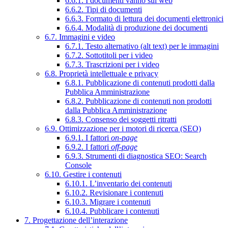
6.6.1. I documenti vanno sul web
6.6.2. Tipi di documenti
6.6.3. Formato di lettura dei documenti elettronici
6.6.4. Modalità di produzione dei documenti
6.7. Immagini e video
6.7.1. Testo alternativo (alt text) per le immagini
6.7.2. Sottotitoli per i video
6.7.3. Trascrizioni per i video
6.8. Proprietà intellettuale e privacy
6.8.1. Pubblicazione di contenuti prodotti dalla
Pubblica Amministrazione
6.8.2. Pubblicazione di contenuti non prodotti
dalla Pubblica Amministrazione
6.8.3. Consenso dei soggetti ritratti
6.9. Ottimizzazione per i motori di ricerca (SEO)
6.9.1. I fattori
on-page
6.9.2. I fattori
off-page
6.9.3. Strumenti di diagnostica SEO: Search
Console
6.10. Gestire i contenuti
6.10.1. L’inventario dei contenuti
6.10.2. Revisionare i contenuti
6.10.3. Migrare i contenuti
6.10.4. Pubblicare i contenuti
7. Progettazione dell’interazione