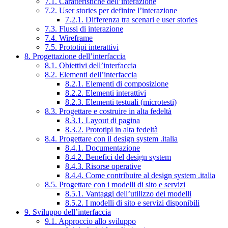
7.1. Caratteristiche dell’interazione
7.2. User stories per definire l’interazione
7.2.1. Differenza tra scenari e user stories
7.3. Flussi di interazione
7.4. Wireframe
7.5. Prototipi interattivi
8. Progettazione dell’interfaccia
8.1. Obiettivi dell’interfaccia
8.2. Elementi dell’interfaccia
8.2.1. Elementi di composizione
8.2.2. Elementi interattivi
8.2.3. Elementi testuali (microtesti)
8.3. Progettare e costruire in alta fedeltà
8.3.1. Layout di pagina
8.3.2. Prototipi in alta fedeltà
8.4. Progettare con il design system .italia
8.4.1. Documentazione
8.4.2. Benefici del design system
8.4.3. Risorse operative
8.4.4. Come contribuire al design system .italia
8.5. Progettare con i modelli di sito e servizi
8.5.1. Vantaggi dell’utilizzo dei modelli
8.5.2. I modelli di sito e servizi disponibili
9. Sviluppo dell’interfaccia
9.1. Approccio allo sviluppo