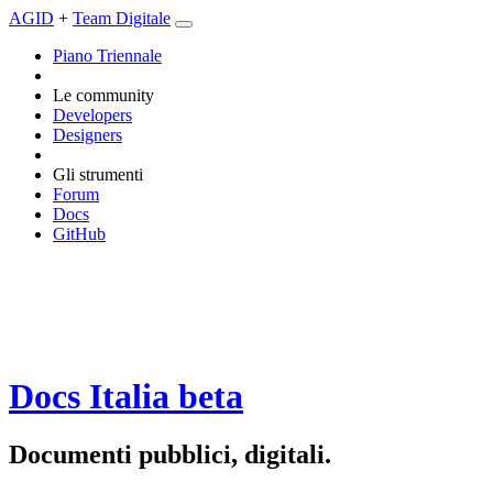
AGID
+
Team Digitale
Piano Triennale
Le community
Developers
Designers
Gli strumenti
Forum
Docs
GitHub
Docs Italia
beta
Documenti pubblici, digitali.