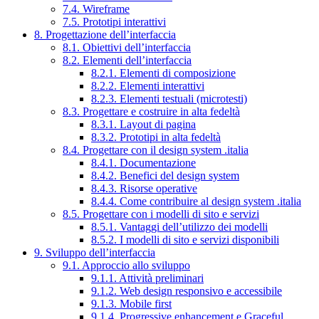
7.4. Wireframe
7.5. Prototipi interattivi
8. Progettazione dell’interfaccia
8.1. Obiettivi dell’interfaccia
8.2. Elementi dell’interfaccia
8.2.1. Elementi di composizione
8.2.2. Elementi interattivi
8.2.3. Elementi testuali (microtesti)
8.3. Progettare e costruire in alta fedeltà
8.3.1. Layout di pagina
8.3.2. Prototipi in alta fedeltà
8.4. Progettare con il design system .italia
8.4.1. Documentazione
8.4.2. Benefici del design system
8.4.3. Risorse operative
8.4.4. Come contribuire al design system .italia
8.5. Progettare con i modelli di sito e servizi
8.5.1. Vantaggi dell’utilizzo dei modelli
8.5.2. I modelli di sito e servizi disponibili
9. Sviluppo dell’interfaccia
9.1. Approccio allo sviluppo
9.1.1. Attività preliminari
9.1.2. Web design responsivo e accessibile
9.1.3. Mobile first
9.1.4. Progressive enhancement e Graceful