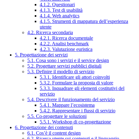
4.1.2. Questionari
4.1.3. Test di usabilità
4.1.4. Web analytics
4.1.5. Strumenti di mappatura dell’esperienza
utente
4.2. Ricerca secondaria
4.2.1. Ricerca documentale
4.2.2. Analisi benchmark
4.2.3. Valutazione euristica
5. Progettazione dei servizi
5.1. Cosa sono i servizi e il service design
5.2. Progettare servizi pubblici digitali
5.3. Definire il modello di servizio
5.3.1. Identificare gli attori coinvolti
5.3.2. Formulare la proposta di valore
5.3.3. Inquadrare gli elementi costitutivi del
servizio
5.4. Descrivere il funzionamento del servizio
5.4.1. Mappare l’ecosistema
5.4.2. Rappresentare i flussi di servizio
5.5. Co-progettare le soluzioni
5.5.1. Workshop di co-progettazione
6. Progettazione dei contenuti
6.1. Cos’è il content design
6.2. Ricerca utente sui contenuti e il linguaggio