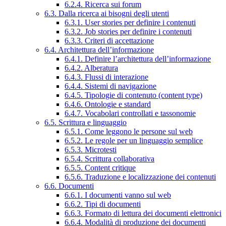
6.2.4. Ricerca sui forum
6.3. Dalla ricerca ai bisogni degli utenti
6.3.1. User stories per definire i contenuti
6.3.2. Job stories per definire i contenuti
6.3.3. Criteri di accettazione
6.4. Architettura dell’informazione
6.4.1. Definire l’architettura dell’informazione
6.4.2. Alberatura
6.4.3. Flussi di interazione
6.4.4. Sistemi di navigazione
6.4.5. Tipologie di contenuto (content type)
6.4.6. Ontologie e standard
6.4.7. Vocabolari controllati e tassonomie
6.5. Scrittura e linguaggio
6.5.1. Come leggono le persone sul web
6.5.2. Le regole per un linguaggio semplice
6.5.3. Microtesti
6.5.4. Scrittura collaborativa
6.5.5. Content critique
6.5.6. Traduzione e localizzazione dei contenuti
6.6. Documenti
6.6.1. I documenti vanno sul web
6.6.2. Tipi di documenti
6.6.3. Formato di lettura dei documenti elettronici
6.6.4. Modalità di produzione dei documenti