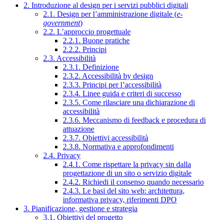
2. Introduzione al design per i servizi pubblici digitali
2.1. Design per l’amministrazione digitale (
e-
government
)
2.2. L’approccio progettuale
2.2.1. Buone pratiche
2.2.2. Principi
2.3. Accessibilità
2.3.1. Definizione
2.3.2. Accessibilità by design
2.3.3. Principi per l’accessibilità
2.3.4. Linee guida e criteri di successo
2.3.5. Come rilasciare una dichiarazione di
accessibilità
2.3.6. Meccanismo di feedback e procedura di
attuazione
2.3.7. Obiettivi accessibilità
2.3.8. Normativa e approfondimenti
2.4. Privacy
2.4.1. Come rispettare la privacy sin dalla
progettazione di un sito o servizio digitale
2.4.2. Richiedi il consenso quando necessario
2.4.3. Le basi del sito web: architettura,
informativa privacy, riferimenti DPO
3. Pianificazione, gestione e strategia
3.1. Obiettivi del progetto