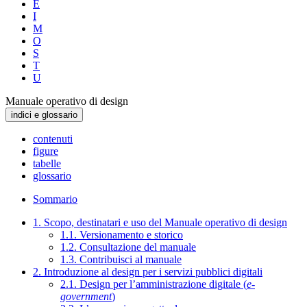
E
I
M
O
S
T
U
Manuale operativo di design
indici e glossario
contenuti
figure
tabelle
glossario
Sommario
1. Scopo, destinatari e uso del Manuale operativo di design
1.1. Versionamento e storico
1.2. Consultazione del manuale
1.3. Contribuisci al manuale
2. Introduzione al design per i servizi pubblici digitali
2.1. Design per l’amministrazione digitale (
e-
government
)