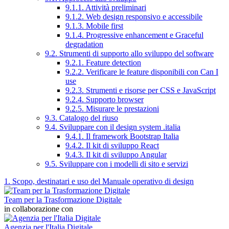
9.1.1. Attività preliminari
9.1.2. Web design responsivo e accessibile
9.1.3. Mobile first
9.1.4. Progressive enhancement e Graceful
degradation
9.2. Strumenti di supporto allo sviluppo del software
9.2.1. Feature detection
9.2.2. Verificare le feature disponibili con Can I
use
9.2.3. Strumenti e risorse per CSS e JavaScript
9.2.4. Supporto browser
9.2.5. Misurare le prestazioni
9.3. Catalogo del riuso
9.4. Sviluppare con il design system .italia
9.4.1. Il framework Bootstrap Italia
9.4.2. Il kit di sviluppo React
9.4.3. Il kit di sviluppo Angular
9.5. Sviluppare con i modelli di sito e servizi
1. Scopo, destinatari e uso del Manuale operativo di design
Team per la Trasformazione Digitale
in collaborazione con
Agenzia per l'Italia Digitale