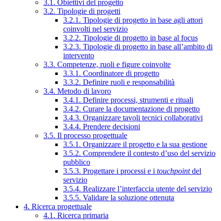
3.1. Obiettivi del progetto
3.2. Tipologie di progetti
3.2.1. Tipologie di progetto in base agli attori
coinvolti nel servizio
3.2.2. Tipologie di progetto in base al focus
3.2.3. Tipologie di progetto in base all’ambito di
intervento
3.3. Competenze, ruoli e figure coinvolte
3.3.1. Coordinatore di progetto
3.3.2. Definire ruoli e responsabilità
3.4. Metodo di lavoro
3.4.1. Definire processi, strumenti e rituali
3.4.2. Curare la documentazione di progetto
3.4.3. Organizzare tavoli tecnici collaborativi
3.4.4. Prendere decisioni
3.5. Il processo progettuale
3.5.1. Organizzare il progetto e la sua gestione
3.5.2. Comprendere il contesto d’uso del servizio
pubblico
3.5.3. Progettare i processi e i
touchpoint
del
servizio
3.5.4. Realizzare l’interfaccia utente del servizio
3.5.5. Validare la soluzione ottenuta
4. Ricerca progettuale
4.1. Ricerca primaria