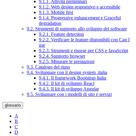
9.1.1. Attività preliminari
9.1.2. Web design responsivo e accessibile
9.1.3. Mobile first
9.1.4. Progressive enhancement e Graceful
degradation
9.2. Strumenti di supporto allo sviluppo del software
9.2.1. Feature detection
9.2.2. Verificare le feature disponibili con Can I
use
9.2.3. Strumenti e risorse per CSS e JavaScript
9.2.4. Supporto browser
9.2.5. Misurare le prestazioni
9.3. Catalogo del riuso
9.4. Sviluppare con il design system .italia
9.4.1. Il framework Bootstrap Italia
9.4.2. Il kit di sviluppo React
9.4.3. Il kit di sviluppo Angular
9.5. Sviluppare con i modelli di sito e servizi
glossario
A
B
C
D