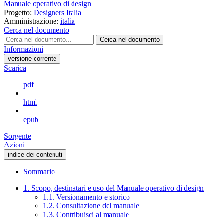
Manuale operativo di design
Progetto:
Designers Italia
Amministrazione:
italia
Cerca nel documento
Cerca nel documento
Informazioni
versione-corrente
Scarica
pdf
html
epub
Sorgente
Azioni
indice dei contenuti
Sommario
1. Scopo, destinatari e uso del Manuale operativo di design
1.1. Versionamento e storico
1.2. Consultazione del manuale
1.3. Contribuisci al manuale