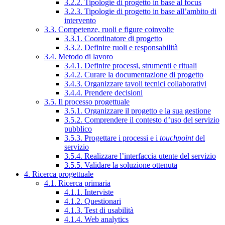
3.2.2. Tipologie di progetto in base al focus
3.2.3. Tipologie di progetto in base all’ambito di
intervento
3.3. Competenze, ruoli e figure coinvolte
3.3.1. Coordinatore di progetto
3.3.2. Definire ruoli e responsabilità
3.4. Metodo di lavoro
3.4.1. Definire processi, strumenti e rituali
3.4.2. Curare la documentazione di progetto
3.4.3. Organizzare tavoli tecnici collaborativi
3.4.4. Prendere decisioni
3.5. Il processo progettuale
3.5.1. Organizzare il progetto e la sua gestione
3.5.2. Comprendere il contesto d’uso del servizio
pubblico
3.5.3. Progettare i processi e i
touchpoint
del
servizio
3.5.4. Realizzare l’interfaccia utente del servizio
3.5.5. Validare la soluzione ottenuta
4. Ricerca progettuale
4.1. Ricerca primaria
4.1.1. Interviste
4.1.2. Questionari
4.1.3. Test di usabilità
4.1.4. Web analytics