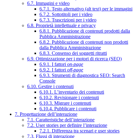
6.7. Immagini e video
6.7.1. Testo alternativo (alt text) per le immagini
6.7.2. Sottotitoli per i video
6.7.3. Trascrizioni per i video
6.8. Proprietà intellettuale e privacy
6.8.1. Pubblicazione di contenuti prodotti dalla
Pubblica Amministrazione
6.8.2. Pubblicazione di contenuti non prodotti
dalla Pubblica Amministrazione
6.8.3. Consenso dei soggetti ritratti
6.9. Ottimizzazione per i motori di ricerca (SEO)
6.9.1. I fattori
on-page
6.9.2. I fattori
off-page
6.9.3. Strumenti di diagnostica SEO: Search
Console
6.10. Gestire i contenuti
6.10.1. L’inventario dei contenuti
6.10.2. Revisionare i contenuti
6.10.3. Migrare i contenuti
6.10.4. Pubblicare i contenuti
7. Progettazione dell’interazione
7.1. Caratteristiche dell’interazione
7.2. User stories per definire l’interazione
7.2.1. Differenza tra scenari e user stories
7.3. Flussi di interazione