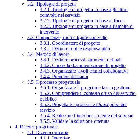
3.2. Tipologie di progetti
3.2.1. Tipologie di progetto in base agli attori
coinvolti nel servizio
3.2.2. Tipologie di progetto in base al focus
3.2.3. Tipologie di progetto in base all’ambito di
intervento
3.3. Competenze, ruoli e figure coinvolte
3.3.1. Coordinatore di progetto
3.3.2. Definire ruoli e responsabilità
3.4. Metodo di lavoro
3.4.1. Definire processi, strumenti e rituali
3.4.2. Curare la documentazione di progetto
3.4.3. Organizzare tavoli tecnici collaborativi
3.4.4. Prendere decisioni
3.5. Il processo progettuale
3.5.1. Organizzare il progetto e la sua gestione
3.5.2. Comprendere il contesto d’uso del servizio
pubblico
3.5.3. Progettare i processi e i
touchpoint
del
servizio
3.5.4. Realizzare l’interfaccia utente del servizio
3.5.5. Validare la soluzione ottenuta
4. Ricerca progettuale
4.1. Ricerca primaria
4.1.1. Interviste