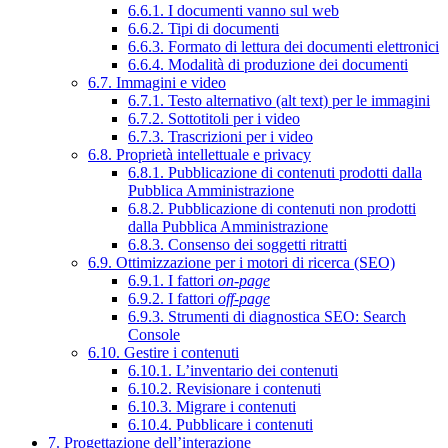
6.6.1. I documenti vanno sul web
6.6.2. Tipi di documenti
6.6.3. Formato di lettura dei documenti elettronici
6.6.4. Modalità di produzione dei documenti
6.7. Immagini e video
6.7.1. Testo alternativo (alt text) per le immagini
6.7.2. Sottotitoli per i video
6.7.3. Trascrizioni per i video
6.8. Proprietà intellettuale e privacy
6.8.1. Pubblicazione di contenuti prodotti dalla
Pubblica Amministrazione
6.8.2. Pubblicazione di contenuti non prodotti
dalla Pubblica Amministrazione
6.8.3. Consenso dei soggetti ritratti
6.9. Ottimizzazione per i motori di ricerca (SEO)
6.9.1. I fattori
on-page
6.9.2. I fattori
off-page
6.9.3. Strumenti di diagnostica SEO: Search
Console
6.10. Gestire i contenuti
6.10.1. L’inventario dei contenuti
6.10.2. Revisionare i contenuti
6.10.3. Migrare i contenuti
6.10.4. Pubblicare i contenuti
7. Progettazione dell’interazione