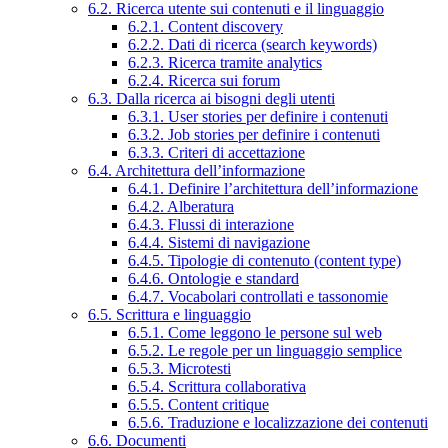
6.2. Ricerca utente sui contenuti e il linguaggio
6.2.1. Content discovery
6.2.2. Dati di ricerca (search keywords)
6.2.3. Ricerca tramite analytics
6.2.4. Ricerca sui forum
6.3. Dalla ricerca ai bisogni degli utenti
6.3.1. User stories per definire i contenuti
6.3.2. Job stories per definire i contenuti
6.3.3. Criteri di accettazione
6.4. Architettura dell’informazione
6.4.1. Definire l’architettura dell’informazione
6.4.2. Alberatura
6.4.3. Flussi di interazione
6.4.4. Sistemi di navigazione
6.4.5. Tipologie di contenuto (content type)
6.4.6. Ontologie e standard
6.4.7. Vocabolari controllati e tassonomie
6.5. Scrittura e linguaggio
6.5.1. Come leggono le persone sul web
6.5.2. Le regole per un linguaggio semplice
6.5.3. Microtesti
6.5.4. Scrittura collaborativa
6.5.5. Content critique
6.5.6. Traduzione e localizzazione dei contenuti
6.6. Documenti