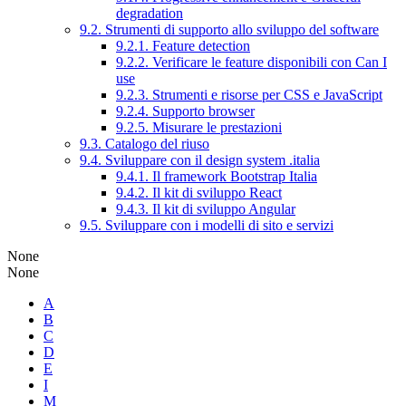
degradation
9.2. Strumenti di supporto allo sviluppo del software
9.2.1. Feature detection
9.2.2. Verificare le feature disponibili con Can I
use
9.2.3. Strumenti e risorse per CSS e JavaScript
9.2.4. Supporto browser
9.2.5. Misurare le prestazioni
9.3. Catalogo del riuso
9.4. Sviluppare con il design system .italia
9.4.1. Il framework Bootstrap Italia
9.4.2. Il kit di sviluppo React
9.4.3. Il kit di sviluppo Angular
9.5. Sviluppare con i modelli di sito e servizi
None
None
A
B
C
D
E
I
M