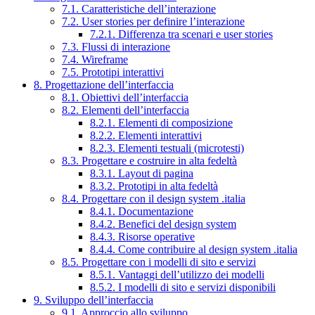
7.1. Caratteristiche dell’interazione
7.2. User stories per definire l’interazione
7.2.1. Differenza tra scenari e user stories
7.3. Flussi di interazione
7.4. Wireframe
7.5. Prototipi interattivi
8. Progettazione dell’interfaccia
8.1. Obiettivi dell’interfaccia
8.2. Elementi dell’interfaccia
8.2.1. Elementi di composizione
8.2.2. Elementi interattivi
8.2.3. Elementi testuali (microtesti)
8.3. Progettare e costruire in alta fedeltà
8.3.1. Layout di pagina
8.3.2. Prototipi in alta fedeltà
8.4. Progettare con il design system .italia
8.4.1. Documentazione
8.4.2. Benefici del design system
8.4.3. Risorse operative
8.4.4. Come contribuire al design system .italia
8.5. Progettare con i modelli di sito e servizi
8.5.1. Vantaggi dell’utilizzo dei modelli
8.5.2. I modelli di sito e servizi disponibili
9. Sviluppo dell’interfaccia
9.1. Approccio allo sviluppo