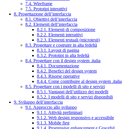
7.4. Wireframe
7.5. Prototipi interattivi
8. Progettazione dell’interfaccia
8.1. Obiettivi dell’interfaccia
8.2. Elementi dell’interfaccia
8.2.1. Elementi di composizione
8.2.2. Elementi interattivi
8.2.3. Elementi testuali (microtesti)
8.3. Progettare e costruire in alta fedeltà
8.3.1. Layout di pagina
8.3.2. Prototipi in alta fedeltà
8.4. Progettare con il design system .italia
8.4.1. Documentazione
8.4.2. Benefici del design system
8.4.3. Risorse operative
8.4.4. Come contribuire al design system .italia
8.5. Progettare con i modelli di sito e servizi
8.5.1. Vantaggi dell’utilizzo dei modelli
8.5.2. I modelli di sito e servizi disponibili
9. Sviluppo dell’interfaccia
9.1. Approccio allo sviluppo
9.1.1. Attività preliminari
9.1.2. Web design responsivo e accessibile
9.1.3. Mobile first
9.1.4. Progressive enhancement e Graceful