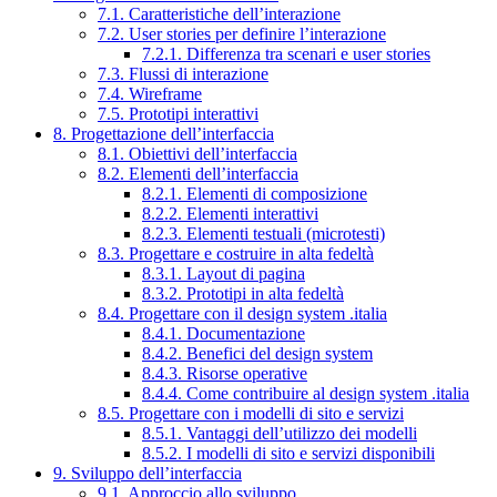
7.1. Caratteristiche dell’interazione
7.2. User stories per definire l’interazione
7.2.1. Differenza tra scenari e user stories
7.3. Flussi di interazione
7.4. Wireframe
7.5. Prototipi interattivi
8. Progettazione dell’interfaccia
8.1. Obiettivi dell’interfaccia
8.2. Elementi dell’interfaccia
8.2.1. Elementi di composizione
8.2.2. Elementi interattivi
8.2.3. Elementi testuali (microtesti)
8.3. Progettare e costruire in alta fedeltà
8.3.1. Layout di pagina
8.3.2. Prototipi in alta fedeltà
8.4. Progettare con il design system .italia
8.4.1. Documentazione
8.4.2. Benefici del design system
8.4.3. Risorse operative
8.4.4. Come contribuire al design system .italia
8.5. Progettare con i modelli di sito e servizi
8.5.1. Vantaggi dell’utilizzo dei modelli
8.5.2. I modelli di sito e servizi disponibili
9. Sviluppo dell’interfaccia
9.1. Approccio allo sviluppo