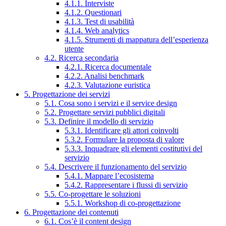
4.1.1. Interviste
4.1.2. Questionari
4.1.3. Test di usabilità
4.1.4. Web analytics
4.1.5. Strumenti di mappatura dell’esperienza
utente
4.2. Ricerca secondaria
4.2.1. Ricerca documentale
4.2.2. Analisi benchmark
4.2.3. Valutazione euristica
5. Progettazione dei servizi
5.1. Cosa sono i servizi e il service design
5.2. Progettare servizi pubblici digitali
5.3. Definire il modello di servizio
5.3.1. Identificare gli attori coinvolti
5.3.2. Formulare la proposta di valore
5.3.3. Inquadrare gli elementi costitutivi del
servizio
5.4. Descrivere il funzionamento del servizio
5.4.1. Mappare l’ecosistema
5.4.2. Rappresentare i flussi di servizio
5.5. Co-progettare le soluzioni
5.5.1. Workshop di co-progettazione
6. Progettazione dei contenuti
6.1. Cos’è il content design