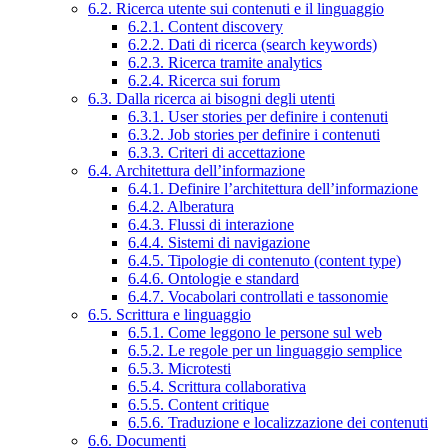
6.2. Ricerca utente sui contenuti e il linguaggio
6.2.1. Content discovery
6.2.2. Dati di ricerca (search keywords)
6.2.3. Ricerca tramite analytics
6.2.4. Ricerca sui forum
6.3. Dalla ricerca ai bisogni degli utenti
6.3.1. User stories per definire i contenuti
6.3.2. Job stories per definire i contenuti
6.3.3. Criteri di accettazione
6.4. Architettura dell’informazione
6.4.1. Definire l’architettura dell’informazione
6.4.2. Alberatura
6.4.3. Flussi di interazione
6.4.4. Sistemi di navigazione
6.4.5. Tipologie di contenuto (content type)
6.4.6. Ontologie e standard
6.4.7. Vocabolari controllati e tassonomie
6.5. Scrittura e linguaggio
6.5.1. Come leggono le persone sul web
6.5.2. Le regole per un linguaggio semplice
6.5.3. Microtesti
6.5.4. Scrittura collaborativa
6.5.5. Content critique
6.5.6. Traduzione e localizzazione dei contenuti
6.6. Documenti