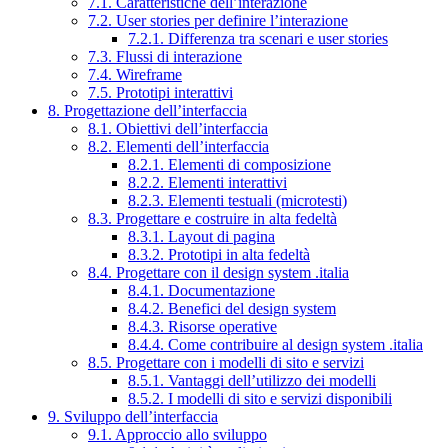
7.1. Caratteristiche dell’interazione
7.2. User stories per definire l’interazione
7.2.1. Differenza tra scenari e user stories
7.3. Flussi di interazione
7.4. Wireframe
7.5. Prototipi interattivi
8. Progettazione dell’interfaccia
8.1. Obiettivi dell’interfaccia
8.2. Elementi dell’interfaccia
8.2.1. Elementi di composizione
8.2.2. Elementi interattivi
8.2.3. Elementi testuali (microtesti)
8.3. Progettare e costruire in alta fedeltà
8.3.1. Layout di pagina
8.3.2. Prototipi in alta fedeltà
8.4. Progettare con il design system .italia
8.4.1. Documentazione
8.4.2. Benefici del design system
8.4.3. Risorse operative
8.4.4. Come contribuire al design system .italia
8.5. Progettare con i modelli di sito e servizi
8.5.1. Vantaggi dell’utilizzo dei modelli
8.5.2. I modelli di sito e servizi disponibili
9. Sviluppo dell’interfaccia
9.1. Approccio allo sviluppo