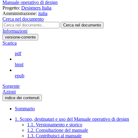
Manuale operativo di design
Progetto:
Designers Italia
Amministrazione:
italia
Cerca nel documento
Cerca nel documento
Informazioni
versione-corrente
Scarica
pdf
html
epub
Sorgente
Azioni
indice dei contenuti
Sommario
1. Scopo, destinatari e uso del Manuale operativo di design
1.1. Versionamento e storico
1.2. Consultazione del manuale
1.3. Contribuisci al manuale