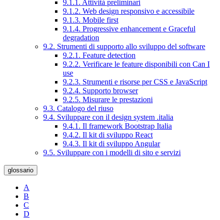
9.1.1. Attività preliminari
9.1.2. Web design responsivo e accessibile
9.1.3. Mobile first
9.1.4. Progressive enhancement e Graceful
degradation
9.2. Strumenti di supporto allo sviluppo del software
9.2.1. Feature detection
9.2.2. Verificare le feature disponibili con Can I
use
9.2.3. Strumenti e risorse per CSS e JavaScript
9.2.4. Supporto browser
9.2.5. Misurare le prestazioni
9.3. Catalogo del riuso
9.4. Sviluppare con il design system .italia
9.4.1. Il framework Bootstrap Italia
9.4.2. Il kit di sviluppo React
9.4.3. Il kit di sviluppo Angular
9.5. Sviluppare con i modelli di sito e servizi
glossario
A
B
C
D