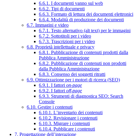
6.6.1. I documenti vanno sul web
6.6.2. Tipi di documenti
6.6.3. Formato di lettura dei documenti elettronici
6.6.4. Modalità di produzione dei documenti
6.7. Immagini e video
6.7.1. Testo alternativo (alt text) per le immagini
6.7.2. Sottotitoli per i video
6.7.3. Trascrizioni per i video
6.8. Proprietà intellettuale e privacy
6.8.1. Pubblicazione di contenuti prodotti dalla
Pubblica Amministrazione
6.8.2. Pubblicazione di contenuti non prodotti
dalla Pubblica Amministrazione
6.8.3. Consenso dei soggetti ritratti
6.9. Ottimizzazione per i motori di ricerca (SEO)
6.9.1. I fattori
on-page
6.9.2. I fattori
off-page
6.9.3. Strumenti di diagnostica SEO: Search
Console
6.10. Gestire i contenuti
6.10.1. L’inventario dei contenuti
6.10.2. Revisionare i contenuti
6.10.3. Migrare i contenuti
6.10.4. Pubblicare i contenuti
7. Progettazione dell’interazione