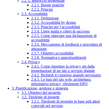
2.2. L’approccio progettuale
2.2.1. Buone pratiche
2.2.2. Principi
2.3. Accessibilità
2.3.1. Definizione
2.3.2. Accessibilità by design
2.3.3. Principi per l’accessibilità
2.3.4. Linee guida e criteri di successo
2.3.5. Come rilasciare una dichiarazione di
accessibilità
2.3.6. Meccanismo di feedback e procedura di
attuazione
2.3.7. Obiettivi accessibilità
2.3.8. Normativa e approfondimenti
2.4. Privacy
2.4.1. Come rispettare la privacy sin dalla
progettazione di un sito o servizio digitale
2.4.2. Richiedi il consenso quando necessario
2.4.3. Le basi del sito web: architettura,
informativa privacy, riferimenti DPO
3. Pianificazione, gestione e strategia
3.1. Obiettivi del progetto
3.2. Tipologie di progetti
3.2.1. Tipologie di progetto in base agli attori
coinvolti nel servizio