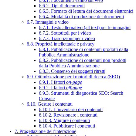
6.6.1. I documenti vanno sul web
6.6.2. Tipi di documenti
6.6.3. Formato di lettura dei documenti elettronici
6.6.4. Modalità di produzione dei documenti
6.7. Immagini e video
6.7.1. Testo alternativo (alt text) per le immagini
6.7.2. Sottotitoli per i video
6.7.3. Trascrizioni per i video
6.8. Proprietà intellettuale e privacy
6.8.1. Pubblicazione di contenuti prodotti dalla
Pubblica Amministrazione
6.8.2. Pubblicazione di contenuti non prodotti
dalla Pubblica Amministrazione
6.8.3. Consenso dei soggetti ritratti
6.9. Ottimizzazione per i motori di ricerca (SEO)
6.9.1. I fattori
on-page
6.9.2. I fattori
off-page
6.9.3. Strumenti di diagnostica SEO: Search
Console
6.10. Gestire i contenuti
6.10.1. L’inventario dei contenuti
6.10.2. Revisionare i contenuti
6.10.3. Migrare i contenuti
6.10.4. Pubblicare i contenuti
7. Progettazione dell’interazione