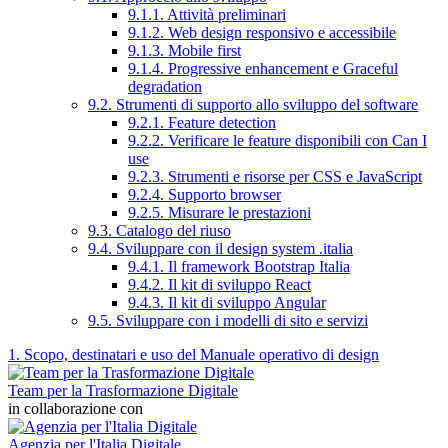
9.1.1. Attività preliminari
9.1.2. Web design responsivo e accessibile
9.1.3. Mobile first
9.1.4. Progressive enhancement e Graceful
degradation
9.2. Strumenti di supporto allo sviluppo del software
9.2.1. Feature detection
9.2.2. Verificare le feature disponibili con Can I
use
9.2.3. Strumenti e risorse per CSS e JavaScript
9.2.4. Supporto browser
9.2.5. Misurare le prestazioni
9.3. Catalogo del riuso
9.4. Sviluppare con il design system .italia
9.4.1. Il framework Bootstrap Italia
9.4.2. Il kit di sviluppo React
9.4.3. Il kit di sviluppo Angular
9.5. Sviluppare con i modelli di sito e servizi
1. Scopo, destinatari e uso del Manuale operativo di design
Team per la Trasformazione Digitale
in collaborazione con
Agenzia per l'Italia Digitale