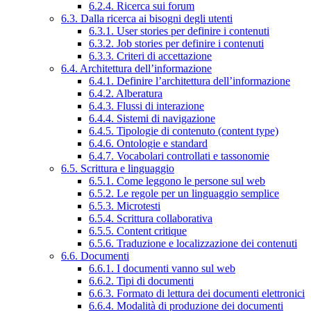
6.2.4. Ricerca sui forum
6.3. Dalla ricerca ai bisogni degli utenti
6.3.1. User stories per definire i contenuti
6.3.2. Job stories per definire i contenuti
6.3.3. Criteri di accettazione
6.4. Architettura dell’informazione
6.4.1. Definire l’architettura dell’informazione
6.4.2. Alberatura
6.4.3. Flussi di interazione
6.4.4. Sistemi di navigazione
6.4.5. Tipologie di contenuto (content type)
6.4.6. Ontologie e standard
6.4.7. Vocabolari controllati e tassonomie
6.5. Scrittura e linguaggio
6.5.1. Come leggono le persone sul web
6.5.2. Le regole per un linguaggio semplice
6.5.3. Microtesti
6.5.4. Scrittura collaborativa
6.5.5. Content critique
6.5.6. Traduzione e localizzazione dei contenuti
6.6. Documenti
6.6.1. I documenti vanno sul web
6.6.2. Tipi di documenti
6.6.3. Formato di lettura dei documenti elettronici
6.6.4. Modalità di produzione dei documenti