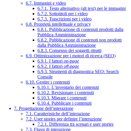
6.7. Immagini e video
6.7.1. Testo alternativo (alt text) per le immagini
6.7.2. Sottotitoli per i video
6.7.3. Trascrizioni per i video
6.8. Proprietà intellettuale e privacy
6.8.1. Pubblicazione di contenuti prodotti dalla
Pubblica Amministrazione
6.8.2. Pubblicazione di contenuti non prodotti
dalla Pubblica Amministrazione
6.8.3. Consenso dei soggetti ritratti
6.9. Ottimizzazione per i motori di ricerca (SEO)
6.9.1. I fattori
on-page
6.9.2. I fattori
off-page
6.9.3. Strumenti di diagnostica SEO: Search
Console
6.10. Gestire i contenuti
6.10.1. L’inventario dei contenuti
6.10.2. Revisionare i contenuti
6.10.3. Migrare i contenuti
6.10.4. Pubblicare i contenuti
7. Progettazione dell’interazione
7.1. Caratteristiche dell’interazione
7.2. User stories per definire l’interazione
7.2.1. Differenza tra scenari e user stories
7.3. Flussi di interazione