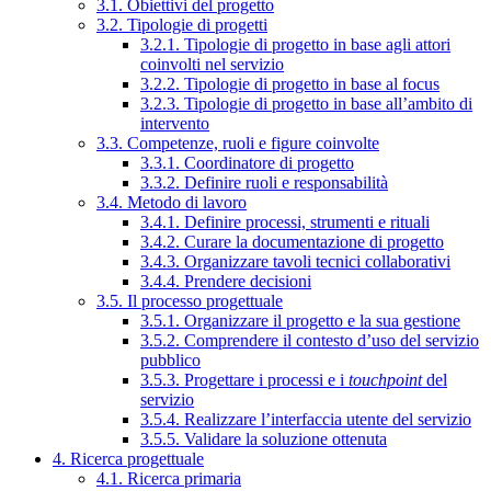
3.1. Obiettivi del progetto
3.2. Tipologie di progetti
3.2.1. Tipologie di progetto in base agli attori
coinvolti nel servizio
3.2.2. Tipologie di progetto in base al focus
3.2.3. Tipologie di progetto in base all’ambito di
intervento
3.3. Competenze, ruoli e figure coinvolte
3.3.1. Coordinatore di progetto
3.3.2. Definire ruoli e responsabilità
3.4. Metodo di lavoro
3.4.1. Definire processi, strumenti e rituali
3.4.2. Curare la documentazione di progetto
3.4.3. Organizzare tavoli tecnici collaborativi
3.4.4. Prendere decisioni
3.5. Il processo progettuale
3.5.1. Organizzare il progetto e la sua gestione
3.5.2. Comprendere il contesto d’uso del servizio
pubblico
3.5.3. Progettare i processi e i
touchpoint
del
servizio
3.5.4. Realizzare l’interfaccia utente del servizio
3.5.5. Validare la soluzione ottenuta
4. Ricerca progettuale
4.1. Ricerca primaria