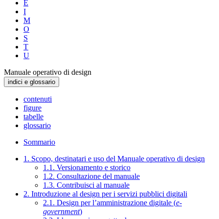
E
I
M
O
S
T
U
Manuale operativo di design
indici e glossario
contenuti
figure
tabelle
glossario
Sommario
1. Scopo, destinatari e uso del Manuale operativo di design
1.1. Versionamento e storico
1.2. Consultazione del manuale
1.3. Contribuisci al manuale
2. Introduzione al design per i servizi pubblici digitali
2.1. Design per l’amministrazione digitale (
e-
government
)