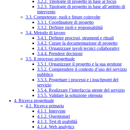
3.2.2. Tipologie di progetto in base al focus
3.2.3. Tipologie di progetto in base all’ambito di
intervento
3.3. Competenze, ruoli e figure coinvolte
3.3.1. Coordinatore di progetto
3.3.2. Definire ruoli e responsabilità
3.4. Metodo di lavoro
3.4.1. Definire processi, strumenti e rituali
3.4.2. Curare la documentazione di progetto
3.4.3. Organizzare tavoli tecnici collaborativi
3.4.4. Prendere decisioni
3.5. Il processo progettuale
3.5.1. Organizzare il progetto e la sua gestione
3.5.2. Comprendere il contesto d’uso del servizio
pubblico
3.5.3. Progettare i processi e i
touchpoint
del
servizio
3.5.4. Realizzare l’interfaccia utente del servizio
3.5.5. Validare la soluzione ottenuta
4. Ricerca progettuale
4.1. Ricerca primaria
4.1.1. Interviste
4.1.2. Questionari
4.1.3. Test di usabilità
4.1.4. Web analytics