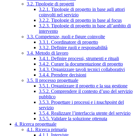
3.2. Tipologie di progetti
3.2.1. Tipologie di progetto in base agli attori
coinvolti nel servizio
3.2.2. Tipologie di progetto in base al focus
3.2.3. Tipologie di progetto in base all’ambito di
intervento
3.3. Competenze, ruoli e figure coinvolte
3.3.1. Coordinatore di progetto
3.3.2. Definire ruoli e responsabilità
3.4. Metodo di lavoro
3.4.1. Definire processi, strumenti e rituali
3.4.2. Curare la documentazione di progetto
3.4.3. Organizzare tavoli tecnici collaborativi
3.4.4. Prendere decisioni
3.5. Il processo progettuale
3.5.1. Organizzare il progetto e la sua gestione
3.5.2. Comprendere il contesto d’uso del servizio
pubblico
3.5.3. Progettare i processi e i
touchpoint
del
servizio
3.5.4. Realizzare l’interfaccia utente del servizio
3.5.5. Validare la soluzione ottenuta
4. Ricerca progettuale
4.1. Ricerca primaria
4.1.1. Interviste