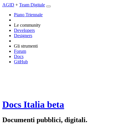
AGID
+
Team Digitale
Piano Triennale
Le community
Developers
Designers
Gli strumenti
Forum
Docs
GitHub
Docs Italia
beta
Documenti pubblici, digitali.