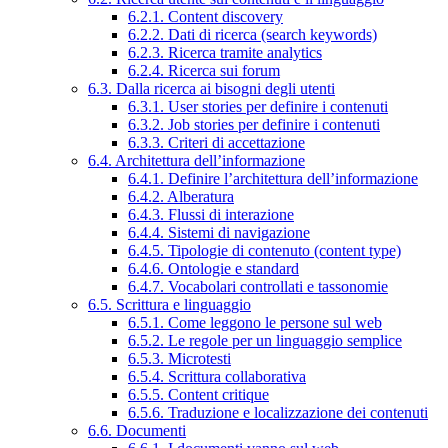
6.2.1. Content discovery
6.2.2. Dati di ricerca (search keywords)
6.2.3. Ricerca tramite analytics
6.2.4. Ricerca sui forum
6.3. Dalla ricerca ai bisogni degli utenti
6.3.1. User stories per definire i contenuti
6.3.2. Job stories per definire i contenuti
6.3.3. Criteri di accettazione
6.4. Architettura dell’informazione
6.4.1. Definire l’architettura dell’informazione
6.4.2. Alberatura
6.4.3. Flussi di interazione
6.4.4. Sistemi di navigazione
6.4.5. Tipologie di contenuto (content type)
6.4.6. Ontologie e standard
6.4.7. Vocabolari controllati e tassonomie
6.5. Scrittura e linguaggio
6.5.1. Come leggono le persone sul web
6.5.2. Le regole per un linguaggio semplice
6.5.3. Microtesti
6.5.4. Scrittura collaborativa
6.5.5. Content critique
6.5.6. Traduzione e localizzazione dei contenuti
6.6. Documenti