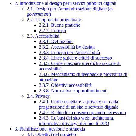
2. Introduzione al design per i servizi pubblici digitali
2.1. Design per l’amministrazione digitale (
e-
government
)
2.2. L’approccio progettuale
2.2.1. Buone pratiche
2.2.2. Principi
2.3. Accessibilità
2.3.1. Definizione
2.3.2. Accessibilità by design
2.3.3. Principi per l’accessibilità
2.3.4. Linee guida e criteri di successo
2.3.5. Come rilasciare una dichiarazione di
accessibilità
2.3.6. Meccanismo di feedback e procedura di
attuazione
2.3.7. Obiettivi accessibilità
2.3.8. Normativa e approfondimenti
2.4. Privacy
2.4.1. Come rispettare la privacy sin dalla
progettazione di un sito o servizio digitale
2.4.2. Richiedi il consenso quando necessario
2.4.3. Le basi del sito web: architettura,
informativa privacy, riferimenti DPO
3. Pianificazione, gestione e strategia
3.1. Obiettivi del progetto