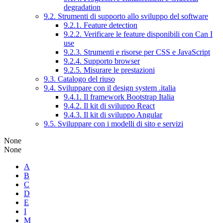
degradation
9.2. Strumenti di supporto allo sviluppo del software
9.2.1. Feature detection
9.2.2. Verificare le feature disponibili con Can I
use
9.2.3. Strumenti e risorse per CSS e JavaScript
9.2.4. Supporto browser
9.2.5. Misurare le prestazioni
9.3. Catalogo del riuso
9.4. Sviluppare con il design system .italia
9.4.1. Il framework Bootstrap Italia
9.4.2. Il kit di sviluppo React
9.4.3. Il kit di sviluppo Angular
9.5. Sviluppare con i modelli di sito e servizi
None
None
A
B
C
D
E
I
M