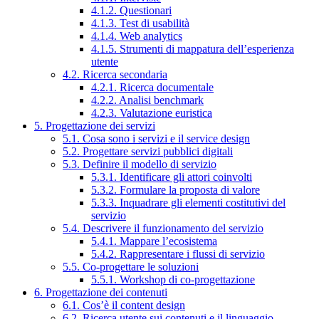
4.1.2. Questionari
4.1.3. Test di usabilità
4.1.4. Web analytics
4.1.5. Strumenti di mappatura dell’esperienza
utente
4.2. Ricerca secondaria
4.2.1. Ricerca documentale
4.2.2. Analisi benchmark
4.2.3. Valutazione euristica
5. Progettazione dei servizi
5.1. Cosa sono i servizi e il service design
5.2. Progettare servizi pubblici digitali
5.3. Definire il modello di servizio
5.3.1. Identificare gli attori coinvolti
5.3.2. Formulare la proposta di valore
5.3.3. Inquadrare gli elementi costitutivi del
servizio
5.4. Descrivere il funzionamento del servizio
5.4.1. Mappare l’ecosistema
5.4.2. Rappresentare i flussi di servizio
5.5. Co-progettare le soluzioni
5.5.1. Workshop di co-progettazione
6. Progettazione dei contenuti
6.1. Cos’è il content design
6.2. Ricerca utente sui contenuti e il linguaggio