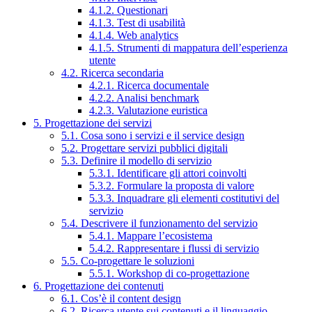
4.1.2. Questionari
4.1.3. Test di usabilità
4.1.4. Web analytics
4.1.5. Strumenti di mappatura dell’esperienza
utente
4.2. Ricerca secondaria
4.2.1. Ricerca documentale
4.2.2. Analisi benchmark
4.2.3. Valutazione euristica
5. Progettazione dei servizi
5.1. Cosa sono i servizi e il service design
5.2. Progettare servizi pubblici digitali
5.3. Definire il modello di servizio
5.3.1. Identificare gli attori coinvolti
5.3.2. Formulare la proposta di valore
5.3.3. Inquadrare gli elementi costitutivi del
servizio
5.4. Descrivere il funzionamento del servizio
5.4.1. Mappare l’ecosistema
5.4.2. Rappresentare i flussi di servizio
5.5. Co-progettare le soluzioni
5.5.1. Workshop di co-progettazione
6. Progettazione dei contenuti
6.1. Cos’è il content design
6.2. Ricerca utente sui contenuti e il linguaggio