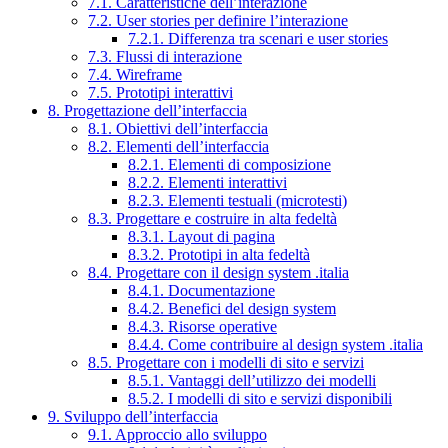
7.1. Caratteristiche dell’interazione
7.2. User stories per definire l’interazione
7.2.1. Differenza tra scenari e user stories
7.3. Flussi di interazione
7.4. Wireframe
7.5. Prototipi interattivi
8. Progettazione dell’interfaccia
8.1. Obiettivi dell’interfaccia
8.2. Elementi dell’interfaccia
8.2.1. Elementi di composizione
8.2.2. Elementi interattivi
8.2.3. Elementi testuali (microtesti)
8.3. Progettare e costruire in alta fedeltà
8.3.1. Layout di pagina
8.3.2. Prototipi in alta fedeltà
8.4. Progettare con il design system .italia
8.4.1. Documentazione
8.4.2. Benefici del design system
8.4.3. Risorse operative
8.4.4. Come contribuire al design system .italia
8.5. Progettare con i modelli di sito e servizi
8.5.1. Vantaggi dell’utilizzo dei modelli
8.5.2. I modelli di sito e servizi disponibili
9. Sviluppo dell’interfaccia
9.1. Approccio allo sviluppo