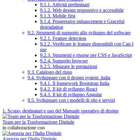
9.1.1. Attività preliminari
9.1.2. Web design responsivo e accessibile
9.1.3. Mobile first
9.1.4. Progressive enhancement e Graceful
degradation
9.2. Strumenti di supporto allo sviluppo del software
9.2.1. Feature detection
9.2.2. Verificare le feature disponibili con Can I
use
9.2.3. Strumenti e risorse per CSS e JavaScript
9.2.4. Supporto browser
9.2.5. Misurare le prestazioni
9.3. Catalogo del riuso
9.4. Sviluppare con il design system .italia
9.4.1. Il framework Bootstrap Italia
9.4.2. Il kit di sviluppo React
9.4.3. Il kit di sviluppo Angular
9.5. Sviluppare con i modelli di sito e servizi
1. Scopo, destinatari e uso del Manuale operativo di design
Team per la Trasformazione Digitale
in collaborazione con
Agenzia per l'Italia Digitale