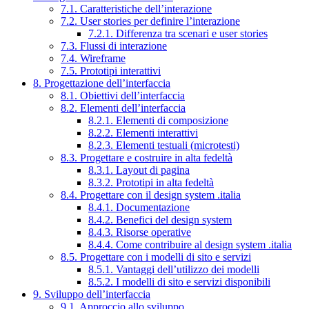
7.1. Caratteristiche dell’interazione
7.2. User stories per definire l’interazione
7.2.1. Differenza tra scenari e user stories
7.3. Flussi di interazione
7.4. Wireframe
7.5. Prototipi interattivi
8. Progettazione dell’interfaccia
8.1. Obiettivi dell’interfaccia
8.2. Elementi dell’interfaccia
8.2.1. Elementi di composizione
8.2.2. Elementi interattivi
8.2.3. Elementi testuali (microtesti)
8.3. Progettare e costruire in alta fedeltà
8.3.1. Layout di pagina
8.3.2. Prototipi in alta fedeltà
8.4. Progettare con il design system .italia
8.4.1. Documentazione
8.4.2. Benefici del design system
8.4.3. Risorse operative
8.4.4. Come contribuire al design system .italia
8.5. Progettare con i modelli di sito e servizi
8.5.1. Vantaggi dell’utilizzo dei modelli
8.5.2. I modelli di sito e servizi disponibili
9. Sviluppo dell’interfaccia
9.1. Approccio allo sviluppo