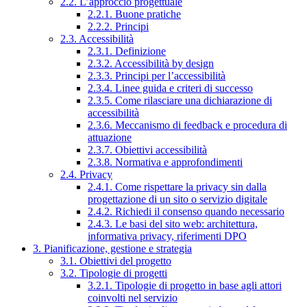
2.2. L’approccio progettuale
2.2.1. Buone pratiche
2.2.2. Principi
2.3. Accessibilità
2.3.1. Definizione
2.3.2. Accessibilità by design
2.3.3. Principi per l’accessibilità
2.3.4. Linee guida e criteri di successo
2.3.5. Come rilasciare una dichiarazione di
accessibilità
2.3.6. Meccanismo di feedback e procedura di
attuazione
2.3.7. Obiettivi accessibilità
2.3.8. Normativa e approfondimenti
2.4. Privacy
2.4.1. Come rispettare la privacy sin dalla
progettazione di un sito o servizio digitale
2.4.2. Richiedi il consenso quando necessario
2.4.3. Le basi del sito web: architettura,
informativa privacy, riferimenti DPO
3. Pianificazione, gestione e strategia
3.1. Obiettivi del progetto
3.2. Tipologie di progetti
3.2.1. Tipologie di progetto in base agli attori
coinvolti nel servizio