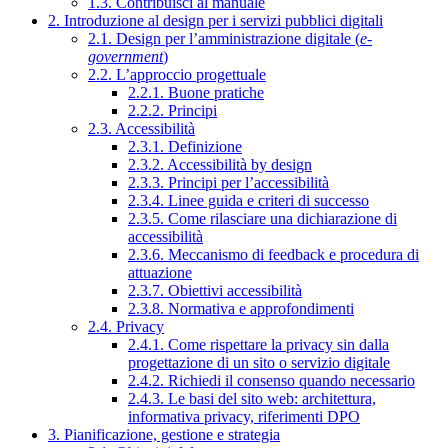
1.3. Contribuisci al manuale
2. Introduzione al design per i servizi pubblici digitali
2.1. Design per l’amministrazione digitale (
e-
government
)
2.2. L’approccio progettuale
2.2.1. Buone pratiche
2.2.2. Principi
2.3. Accessibilità
2.3.1. Definizione
2.3.2. Accessibilità by design
2.3.3. Principi per l’accessibilità
2.3.4. Linee guida e criteri di successo
2.3.5. Come rilasciare una dichiarazione di
accessibilità
2.3.6. Meccanismo di feedback e procedura di
attuazione
2.3.7. Obiettivi accessibilità
2.3.8. Normativa e approfondimenti
2.4. Privacy
2.4.1. Come rispettare la privacy sin dalla
progettazione di un sito o servizio digitale
2.4.2. Richiedi il consenso quando necessario
2.4.3. Le basi del sito web: architettura,
informativa privacy, riferimenti DPO
3. Pianificazione, gestione e strategia