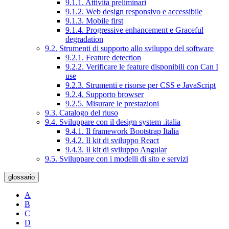
9.1.1. Attività preliminari
9.1.2. Web design responsivo e accessibile
9.1.3. Mobile first
9.1.4. Progressive enhancement e Graceful
degradation
9.2. Strumenti di supporto allo sviluppo del software
9.2.1. Feature detection
9.2.2. Verificare le feature disponibili con Can I
use
9.2.3. Strumenti e risorse per CSS e JavaScript
9.2.4. Supporto browser
9.2.5. Misurare le prestazioni
9.3. Catalogo del riuso
9.4. Sviluppare con il design system .italia
9.4.1. Il framework Bootstrap Italia
9.4.2. Il kit di sviluppo React
9.4.3. Il kit di sviluppo Angular
9.5. Sviluppare con i modelli di sito e servizi
glossario
A
B
C
D