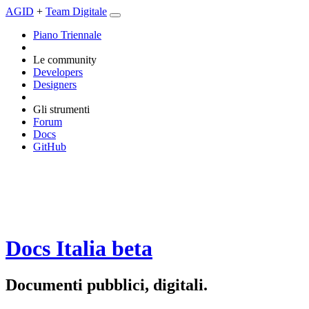
AGID
+
Team Digitale
Piano Triennale
Le community
Developers
Designers
Gli strumenti
Forum
Docs
GitHub
Docs Italia
beta
Documenti pubblici, digitali.