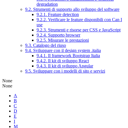
degradation
9.2. Strumenti di supporto allo sviluppo del software
9.2.1. Feature detection
9.2.2. Verificare le feature disponibili con Can I
use
9.2.3. Strumenti e risorse per CSS e JavaScript
9.2.4. Supporto browser
9.2.5. Misurare le prestazioni
9.3. Catalogo del riuso
9.4. Sviluppare con il design system .italia
9.4.1. Il framework Bootstrap Italia
9.4.2. Il kit di sviluppo React
9.4.3. Il kit di sviluppo Angular
9.5. Sviluppare con i modelli di sito e servizi
None
None
A
B
C
D
E
I
M