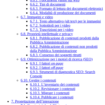
6.6.1. I documenti vanno sul web
6.6.2. Tipi di documenti
6.6.3. Formato di lettura dei documenti elettronici
6.6.4. Modalità di produzione dei documenti
6.7. Immagini e video
6.7.1. Testo alternativo (alt text) per le immagini
6.7.2. Sottotitoli per i video
6.7.3. Trascrizioni per i video
6.8. Proprietà intellettuale e privacy
6.8.1. Pubblicazione di contenuti prodotti dalla
Pubblica Amministrazione
6.8.2. Pubblicazione di contenuti non prodotti
dalla Pubblica Amministrazione
6.8.3. Consenso dei soggetti ritratti
6.9. Ottimizzazione per i motori di ricerca (SEO)
6.9.1. I fattori
on-page
6.9.2. I fattori
off-page
6.9.3. Strumenti di diagnostica SEO: Search
Console
6.10. Gestire i contenuti
6.10.1. L’inventario dei contenuti
6.10.2. Revisionare i contenuti
6.10.3. Migrare i contenuti
6.10.4. Pubblicare i contenuti
7. Progettazione dell’interazione