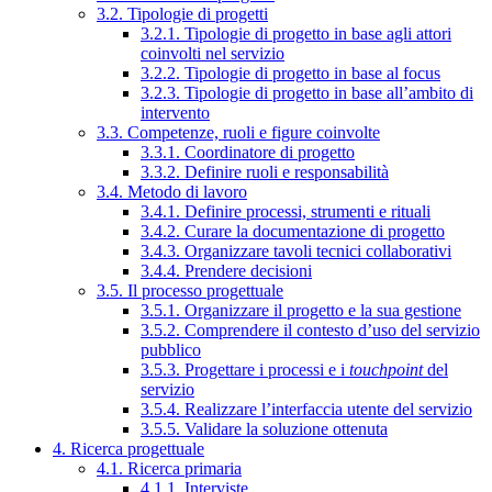
3.2. Tipologie di progetti
3.2.1. Tipologie di progetto in base agli attori
coinvolti nel servizio
3.2.2. Tipologie di progetto in base al focus
3.2.3. Tipologie di progetto in base all’ambito di
intervento
3.3. Competenze, ruoli e figure coinvolte
3.3.1. Coordinatore di progetto
3.3.2. Definire ruoli e responsabilità
3.4. Metodo di lavoro
3.4.1. Definire processi, strumenti e rituali
3.4.2. Curare la documentazione di progetto
3.4.3. Organizzare tavoli tecnici collaborativi
3.4.4. Prendere decisioni
3.5. Il processo progettuale
3.5.1. Organizzare il progetto e la sua gestione
3.5.2. Comprendere il contesto d’uso del servizio
pubblico
3.5.3. Progettare i processi e i
touchpoint
del
servizio
3.5.4. Realizzare l’interfaccia utente del servizio
3.5.5. Validare la soluzione ottenuta
4. Ricerca progettuale
4.1. Ricerca primaria
4.1.1. Interviste