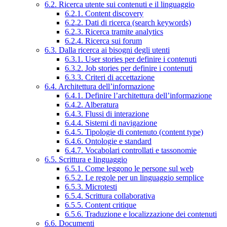
6.2. Ricerca utente sui contenuti e il linguaggio
6.2.1. Content discovery
6.2.2. Dati di ricerca (search keywords)
6.2.3. Ricerca tramite analytics
6.2.4. Ricerca sui forum
6.3. Dalla ricerca ai bisogni degli utenti
6.3.1. User stories per definire i contenuti
6.3.2. Job stories per definire i contenuti
6.3.3. Criteri di accettazione
6.4. Architettura dell’informazione
6.4.1. Definire l’architettura dell’informazione
6.4.2. Alberatura
6.4.3. Flussi di interazione
6.4.4. Sistemi di navigazione
6.4.5. Tipologie di contenuto (content type)
6.4.6. Ontologie e standard
6.4.7. Vocabolari controllati e tassonomie
6.5. Scrittura e linguaggio
6.5.1. Come leggono le persone sul web
6.5.2. Le regole per un linguaggio semplice
6.5.3. Microtesti
6.5.4. Scrittura collaborativa
6.5.5. Content critique
6.5.6. Traduzione e localizzazione dei contenuti
6.6. Documenti