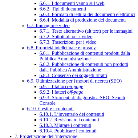
6.6.1. I documenti vanno sul web
6.6.2. Tipi di documenti
6.6.3. Formato di lettura dei documenti elettronici
6.6.4. Modalità di produzione dei documenti
6.7. Immagini e video
6.7.1. Testo alternativo (alt text) per le immagini
6.7.2. Sottotitoli per i video
6.7.3. Trascrizioni per i video
6.8. Proprietà intellettuale e privacy
6.8.1. Pubblicazione di contenuti prodotti dalla
Pubblica Amministrazione
6.8.2. Pubblicazione di contenuti non prodotti
dalla Pubblica Amministrazione
6.8.3. Consenso dei soggetti ritratti
6.9. Ottimizzazione per i motori di ricerca (SEO)
6.9.1. I fattori
on-page
6.9.2. I fattori
off-page
6.9.3. Strumenti di diagnostica SEO: Search
Console
6.10. Gestire i contenuti
6.10.1. L’inventario dei contenuti
6.10.2. Revisionare i contenuti
6.10.3. Migrare i contenuti
6.10.4. Pubblicare i contenuti
7. Progettazione dell’interazione