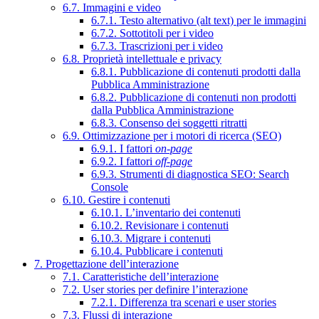
6.7. Immagini e video
6.7.1. Testo alternativo (alt text) per le immagini
6.7.2. Sottotitoli per i video
6.7.3. Trascrizioni per i video
6.8. Proprietà intellettuale e privacy
6.8.1. Pubblicazione di contenuti prodotti dalla
Pubblica Amministrazione
6.8.2. Pubblicazione di contenuti non prodotti
dalla Pubblica Amministrazione
6.8.3. Consenso dei soggetti ritratti
6.9. Ottimizzazione per i motori di ricerca (SEO)
6.9.1. I fattori
on-page
6.9.2. I fattori
off-page
6.9.3. Strumenti di diagnostica SEO: Search
Console
6.10. Gestire i contenuti
6.10.1. L’inventario dei contenuti
6.10.2. Revisionare i contenuti
6.10.3. Migrare i contenuti
6.10.4. Pubblicare i contenuti
7. Progettazione dell’interazione
7.1. Caratteristiche dell’interazione
7.2. User stories per definire l’interazione
7.2.1. Differenza tra scenari e user stories
7.3. Flussi di interazione