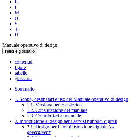
E
I
M
O
S
T
U
Manuale operativo di design
indici e glossario
contenuti
figure
tabelle
glossario
Sommario
1. Scopo, destinatari e uso del Manuale operativo di design
1.1. Versionamento e storico
1.2. Consultazione del manuale
1.3. Contribuisci al manuale
2. Introduzione al design per i servizi pubblici digitali
2.1. Design per l’amministrazione digitale (
e-
government
)