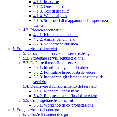
4.1.1. Interviste
4.1.2. Questionari
4.1.3. Test di usabilità
4.1.4. Web analytics
4.1.5. Strumenti di mappatura dell’esperienza
utente
4.2. Ricerca secondaria
4.2.1. Ricerca documentale
4.2.2. Analisi benchmark
4.2.3. Valutazione euristica
5. Progettazione dei servizi
5.1. Cosa sono i servizi e il service design
5.2. Progettare servizi pubblici digitali
5.3. Definire il modello di servizio
5.3.1. Identificare gli attori coinvolti
5.3.2. Formulare la proposta di valore
5.3.3. Inquadrare gli elementi costitutivi del
servizio
5.4. Descrivere il funzionamento del servizio
5.4.1. Mappare l’ecosistema
5.4.2. Rappresentare i flussi di servizio
5.5. Co-progettare le soluzioni
5.5.1. Workshop di co-progettazione
6. Progettazione dei contenuti
6.1. Cos’è il content design