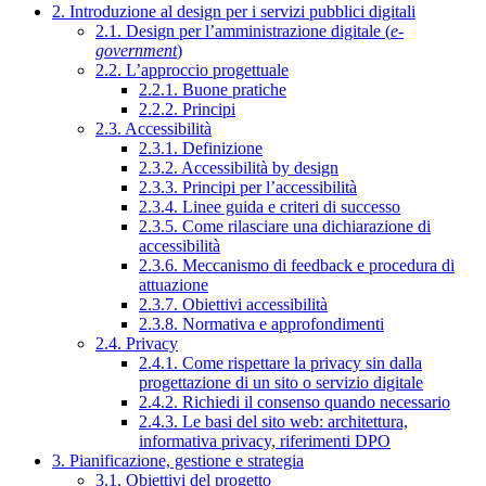
2. Introduzione al design per i servizi pubblici digitali
2.1. Design per l’amministrazione digitale (
e-
government
)
2.2. L’approccio progettuale
2.2.1. Buone pratiche
2.2.2. Principi
2.3. Accessibilità
2.3.1. Definizione
2.3.2. Accessibilità by design
2.3.3. Principi per l’accessibilità
2.3.4. Linee guida e criteri di successo
2.3.5. Come rilasciare una dichiarazione di
accessibilità
2.3.6. Meccanismo di feedback e procedura di
attuazione
2.3.7. Obiettivi accessibilità
2.3.8. Normativa e approfondimenti
2.4. Privacy
2.4.1. Come rispettare la privacy sin dalla
progettazione di un sito o servizio digitale
2.4.2. Richiedi il consenso quando necessario
2.4.3. Le basi del sito web: architettura,
informativa privacy, riferimenti DPO
3. Pianificazione, gestione e strategia
3.1. Obiettivi del progetto