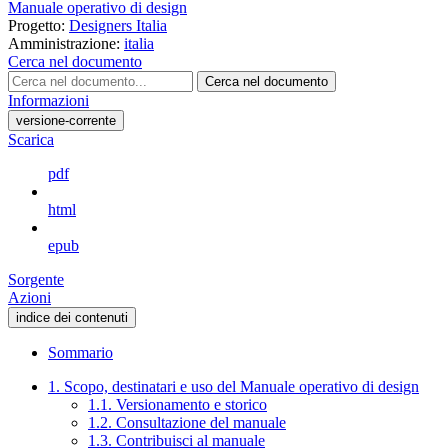
Manuale operativo di design
Progetto:
Designers Italia
Amministrazione:
italia
Cerca nel documento
Cerca nel documento
Informazioni
versione-corrente
Scarica
pdf
html
epub
Sorgente
Azioni
indice dei contenuti
Sommario
1. Scopo, destinatari e uso del Manuale operativo di design
1.1. Versionamento e storico
1.2. Consultazione del manuale
1.3. Contribuisci al manuale