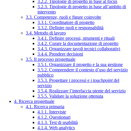
3.2.2. Tipologie di progetto in base al focus
3.2.3. Tipologie di progetto in base all’ambito di
intervento
3.3. Competenze, ruoli e figure coinvolte
3.3.1. Coordinatore di progetto
3.3.2. Definire ruoli e responsabilità
3.4. Metodo di lavoro
3.4.1. Definire processi, strumenti e rituali
3.4.2. Curare la documentazione di progetto
3.4.3. Organizzare tavoli tecnici collaborativi
3.4.4. Prendere decisioni
3.5. Il processo progettuale
3.5.1. Organizzare il progetto e la sua gestione
3.5.2. Comprendere il contesto d’uso del servizio
pubblico
3.5.3. Progettare i processi e i
touchpoint
del
servizio
3.5.4. Realizzare l’interfaccia utente del servizio
3.5.5. Validare la soluzione ottenuta
4. Ricerca progettuale
4.1. Ricerca primaria
4.1.1. Interviste
4.1.2. Questionari
4.1.3. Test di usabilità
4.1.4. Web analytics