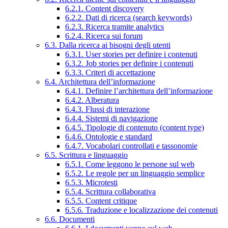
6.2.1. Content discovery
6.2.2. Dati di ricerca (search keywords)
6.2.3. Ricerca tramite analytics
6.2.4. Ricerca sui forum
6.3. Dalla ricerca ai bisogni degli utenti
6.3.1. User stories per definire i contenuti
6.3.2. Job stories per definire i contenuti
6.3.3. Criteri di accettazione
6.4. Architettura dell’informazione
6.4.1. Definire l’architettura dell’informazione
6.4.2. Alberatura
6.4.3. Flussi di interazione
6.4.4. Sistemi di navigazione
6.4.5. Tipologie di contenuto (content type)
6.4.6. Ontologie e standard
6.4.7. Vocabolari controllati e tassonomie
6.5. Scrittura e linguaggio
6.5.1. Come leggono le persone sul web
6.5.2. Le regole per un linguaggio semplice
6.5.3. Microtesti
6.5.4. Scrittura collaborativa
6.5.5. Content critique
6.5.6. Traduzione e localizzazione dei contenuti
6.6. Documenti