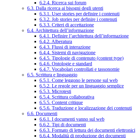
6.2.4. Ricerca sui forum
6.3. Dalla ricerca ai bisogni degli utenti
6.3.1. User stories per definire i contenuti
6.3.2. Job stories per definire i contenuti
6.3.3. Criteri di accettazione
6.4. Architettura dell’informazione
6.4.1. Definire l’architettura dell’informazione
6.4.2. Alberatura
6.4.3. Flussi di interazione
6.4.4. Sistemi di navigazione
6.4.5. Tipologie di contenuto (content type)
6.4.6. Ontologie e standard
6.4.7. Vocabolari controllati e tassonomie
6.5. Scrittura e linguaggio
6.5.1. Come leggono le persone sul web
6.5.2. Le regole per un linguaggio semplice
6.5.3. Microtesti
6.5.4. Scrittura collaborativa
6.5.5. Content critique
6.5.6. Traduzione e localizzazione dei contenuti
6.6. Documenti
6.6.1. I documenti vanno sul web
6.6.2. Tipi di documenti
6.6.3. Formato di lettura dei documenti elettronici
6.6.4. Modalità di produzione dei documenti