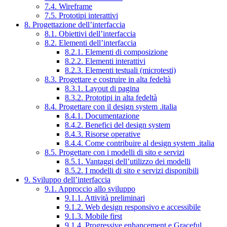
7.4. Wireframe
7.5. Prototipi interattivi
8. Progettazione dell’interfaccia
8.1. Obiettivi dell’interfaccia
8.2. Elementi dell’interfaccia
8.2.1. Elementi di composizione
8.2.2. Elementi interattivi
8.2.3. Elementi testuali (microtesti)
8.3. Progettare e costruire in alta fedeltà
8.3.1. Layout di pagina
8.3.2. Prototipi in alta fedeltà
8.4. Progettare con il design system .italia
8.4.1. Documentazione
8.4.2. Benefici del design system
8.4.3. Risorse operative
8.4.4. Come contribuire al design system .italia
8.5. Progettare con i modelli di sito e servizi
8.5.1. Vantaggi dell’utilizzo dei modelli
8.5.2. I modelli di sito e servizi disponibili
9. Sviluppo dell’interfaccia
9.1. Approccio allo sviluppo
9.1.1. Attività preliminari
9.1.2. Web design responsivo e accessibile
9.1.3. Mobile first
9.1.4. Progressive enhancement e Graceful