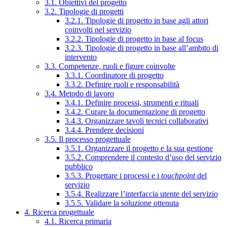
3.1. Obiettivi del progetto
3.2. Tipologie di progetti
3.2.1. Tipologie di progetto in base agli attori
coinvolti nel servizio
3.2.2. Tipologie di progetto in base al focus
3.2.3. Tipologie di progetto in base all’ambito di
intervento
3.3. Competenze, ruoli e figure coinvolte
3.3.1. Coordinatore di progetto
3.3.2. Definire ruoli e responsabilità
3.4. Metodo di lavoro
3.4.1. Definire processi, strumenti e rituali
3.4.2. Curare la documentazione di progetto
3.4.3. Organizzare tavoli tecnici collaborativi
3.4.4. Prendere decisioni
3.5. Il processo progettuale
3.5.1. Organizzare il progetto e la sua gestione
3.5.2. Comprendere il contesto d’uso del servizio
pubblico
3.5.3. Progettare i processi e i
touchpoint
del
servizio
3.5.4. Realizzare l’interfaccia utente del servizio
3.5.5. Validare la soluzione ottenuta
4. Ricerca progettuale
4.1. Ricerca primaria