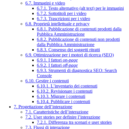
6.7. Immagini e video
6.7.1. Testo alternativo (alt text) per le immagini
6.7.2. Sottotitoli per i video
6.7.3. Trascrizioni per i video
6.8. Proprietà intellettuale e privacy
6.8.1. Pubblicazione di contenuti prodotti dalla
Pubblica Amministrazione
6.8.2. Pubblicazione di contenuti non prodotti
dalla Pubblica Amministrazione
6.8.3. Consenso dei soggetti ritratti
6.9. Ottimizzazione per i motori di ricerca (SEO)
6.9.1. I fattori
on-page
6.9.2. I fattori
off-page
6.9.3. Strumenti di diagnostica SEO: Search
Console
6.10. Gestire i contenuti
6.10.1. L’inventario dei contenuti
6.10.2. Revisionare i contenuti
6.10.3. Migrare i contenuti
6.10.4. Pubblicare i contenuti
7. Progettazione dell’interazione
7.1. Caratteristiche dell’interazione
7.2. User stories per definire l’interazione
7.2.1. Differenza tra scenari e user stories
7.3. Flussi di interazione