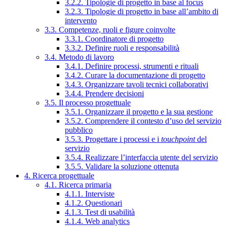
3.2.2. Tipologie di progetto in base al focus
3.2.3. Tipologie di progetto in base all’ambito di
intervento
3.3. Competenze, ruoli e figure coinvolte
3.3.1. Coordinatore di progetto
3.3.2. Definire ruoli e responsabilità
3.4. Metodo di lavoro
3.4.1. Definire processi, strumenti e rituali
3.4.2. Curare la documentazione di progetto
3.4.3. Organizzare tavoli tecnici collaborativi
3.4.4. Prendere decisioni
3.5. Il processo progettuale
3.5.1. Organizzare il progetto e la sua gestione
3.5.2. Comprendere il contesto d’uso del servizio
pubblico
3.5.3. Progettare i processi e i
touchpoint
del
servizio
3.5.4. Realizzare l’interfaccia utente del servizio
3.5.5. Validare la soluzione ottenuta
4. Ricerca progettuale
4.1. Ricerca primaria
4.1.1. Interviste
4.1.2. Questionari
4.1.3. Test di usabilità
4.1.4. Web analytics