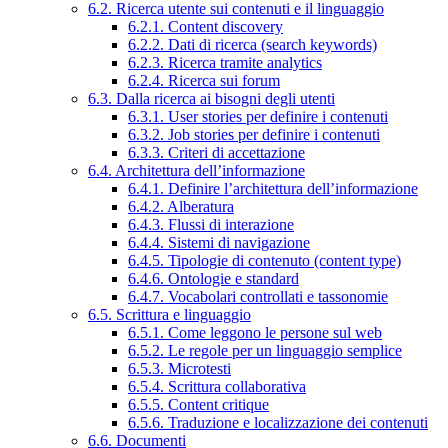
6.2. Ricerca utente sui contenuti e il linguaggio
6.2.1. Content discovery
6.2.2. Dati di ricerca (search keywords)
6.2.3. Ricerca tramite analytics
6.2.4. Ricerca sui forum
6.3. Dalla ricerca ai bisogni degli utenti
6.3.1. User stories per definire i contenuti
6.3.2. Job stories per definire i contenuti
6.3.3. Criteri di accettazione
6.4. Architettura dell’informazione
6.4.1. Definire l’architettura dell’informazione
6.4.2. Alberatura
6.4.3. Flussi di interazione
6.4.4. Sistemi di navigazione
6.4.5. Tipologie di contenuto (content type)
6.4.6. Ontologie e standard
6.4.7. Vocabolari controllati e tassonomie
6.5. Scrittura e linguaggio
6.5.1. Come leggono le persone sul web
6.5.2. Le regole per un linguaggio semplice
6.5.3. Microtesti
6.5.4. Scrittura collaborativa
6.5.5. Content critique
6.5.6. Traduzione e localizzazione dei contenuti
6.6. Documenti