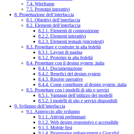
7.4. Wireframe
7.5. Prototipi interattivi
8. Progettazione dell’interfaccia
8.1. Obiettivi dell’interfaccia
8.2. Elementi dell’interfaccia
8.2.1. Elementi di composizione
8.2.2. Elementi interattivi
8.2.3. Elementi testuali (microtesti)
8.3. Progettare e costruire in alta fedeltà
8.3.1. Layout di pagina
8.3.2. Prototipi in alta fedeltà
8.4. Progettare con il design system .italia
8.4.1. Documentazione
8.4.2. Benefici del design system
8.4.3. Risorse operative
8.4.4. Come contribuire al design system .italia
8.5. Progettare con i modelli di sito e servizi
8.5.1. Vantaggi dell’utilizzo dei modelli
8.5.2. I modelli di sito e servizi disponibili
9. Sviluppo dell’interfaccia
9.1. Approccio allo sviluppo
9.1.1. Attività preliminari
9.1.2. Web design responsivo e accessibile
9.1.3. Mobile first
9.1.4. Progressive enhancement e Graceful