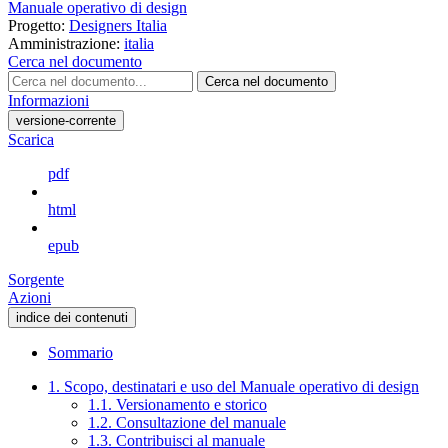
Manuale operativo di design
Progetto:
Designers Italia
Amministrazione:
italia
Cerca nel documento
Cerca nel documento
Informazioni
versione-corrente
Scarica
pdf
html
epub
Sorgente
Azioni
indice dei contenuti
Sommario
1. Scopo, destinatari e uso del Manuale operativo di design
1.1. Versionamento e storico
1.2. Consultazione del manuale
1.3. Contribuisci al manuale