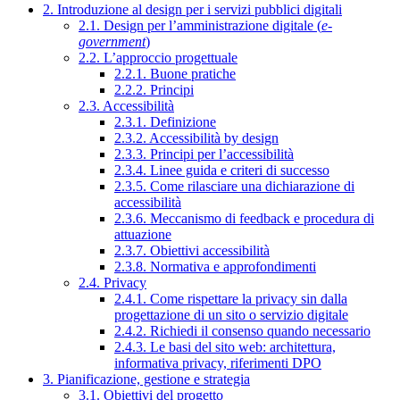
2. Introduzione al design per i servizi pubblici digitali
2.1. Design per l’amministrazione digitale (
e-
government
)
2.2. L’approccio progettuale
2.2.1. Buone pratiche
2.2.2. Principi
2.3. Accessibilità
2.3.1. Definizione
2.3.2. Accessibilità by design
2.3.3. Principi per l’accessibilità
2.3.4. Linee guida e criteri di successo
2.3.5. Come rilasciare una dichiarazione di
accessibilità
2.3.6. Meccanismo di feedback e procedura di
attuazione
2.3.7. Obiettivi accessibilità
2.3.8. Normativa e approfondimenti
2.4. Privacy
2.4.1. Come rispettare la privacy sin dalla
progettazione di un sito o servizio digitale
2.4.2. Richiedi il consenso quando necessario
2.4.3. Le basi del sito web: architettura,
informativa privacy, riferimenti DPO
3. Pianificazione, gestione e strategia
3.1. Obiettivi del progetto