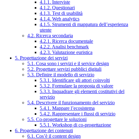
4.1.1. Interviste
4.1.2. Questionari
4.1.3. Test di usabilità
4.1.4. Web analytics
4.1.5. Strumenti di mappatura dell’esperienza
utente
4.2. Ricerca secondaria
4.2.1. Ricerca documentale
4.2.2. Analisi benchmark
4.2.3. Valutazione euristica
5. Progettazione dei servizi
5.1. Cosa sono i servizi e il service design
5.2. Progettare servizi pubblici digitali
5.3. Definire il modello di servizio
5.3.1. Identificare gli attori coinvolti
5.3.2. Formulare la proposta di valore
5.3.3. Inquadrare gli elementi costitutivi del
servizio
5.4. Descrivere il funzionamento del servizio
5.4.1. Mappare l’ecosistema
5.4.2. Rappresentare i flussi di servizio
5.5. Co-progettare le soluzioni
5.5.1. Workshop di co-progettazione
6. Progettazione dei contenuti
6.1. Cos’è il content design