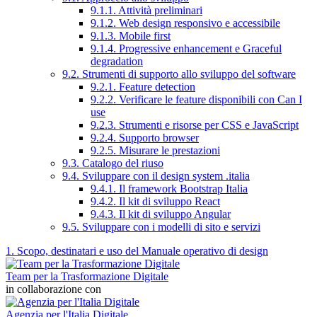
9.1.1. Attività preliminari
9.1.2. Web design responsivo e accessibile
9.1.3. Mobile first
9.1.4. Progressive enhancement e Graceful
degradation
9.2. Strumenti di supporto allo sviluppo del software
9.2.1. Feature detection
9.2.2. Verificare le feature disponibili con Can I
use
9.2.3. Strumenti e risorse per CSS e JavaScript
9.2.4. Supporto browser
9.2.5. Misurare le prestazioni
9.3. Catalogo del riuso
9.4. Sviluppare con il design system .italia
9.4.1. Il framework Bootstrap Italia
9.4.2. Il kit di sviluppo React
9.4.3. Il kit di sviluppo Angular
9.5. Sviluppare con i modelli di sito e servizi
1. Scopo, destinatari e uso del Manuale operativo di design
Team per la Trasformazione Digitale
in collaborazione con
Agenzia per l'Italia Digitale