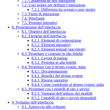
7.1. Caratteristiche dell’interazione
7.2. User stories per definire l’interazione
7.2.1. Differenza tra scenari e user stories
7.3. Flussi di interazione
7.4. Wireframe
7.5. Prototipi interattivi
8. Progettazione dell’interfaccia
8.1. Obiettivi dell’interfaccia
8.2. Elementi dell’interfaccia
8.2.1. Elementi di composizione
8.2.2. Elementi interattivi
8.2.3. Elementi testuali (microtesti)
8.3. Progettare e costruire in alta fedeltà
8.3.1. Layout di pagina
8.3.2. Prototipi in alta fedeltà
8.4. Progettare con il design system .italia
8.4.1. Documentazione
8.4.2. Benefici del design system
8.4.3. Risorse operative
8.4.4. Come contribuire al design system .italia
8.5. Progettare con i modelli di sito e servizi
8.5.1. Vantaggi dell’utilizzo dei modelli
8.5.2. I modelli di sito e servizi disponibili
9. Sviluppo dell’interfaccia
9.1. Approccio allo sviluppo