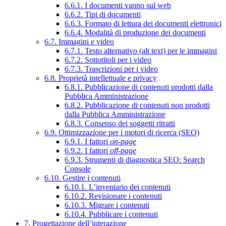
6.6.1. I documenti vanno sul web
6.6.2. Tipi di documenti
6.6.3. Formato di lettura dei documenti elettronici
6.6.4. Modalità di produzione dei documenti
6.7. Immagini e video
6.7.1. Testo alternativo (alt text) per le immagini
6.7.2. Sottotitoli per i video
6.7.3. Trascrizioni per i video
6.8. Proprietà intellettuale e privacy
6.8.1. Pubblicazione di contenuti prodotti dalla
Pubblica Amministrazione
6.8.2. Pubblicazione di contenuti non prodotti
dalla Pubblica Amministrazione
6.8.3. Consenso dei soggetti ritratti
6.9. Ottimizzazione per i motori di ricerca (SEO)
6.9.1. I fattori
on-page
6.9.2. I fattori
off-page
6.9.3. Strumenti di diagnostica SEO: Search
Console
6.10. Gestire i contenuti
6.10.1. L’inventario dei contenuti
6.10.2. Revisionare i contenuti
6.10.3. Migrare i contenuti
6.10.4. Pubblicare i contenuti
7. Progettazione dell’interazione