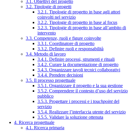
3.1. Obiettivi del progetto
3.2. Tipologie di progetti
3.2.1. Tipologie di progetto in base agli attori
coinvolti nel servizio
3.2.2. Tipologie di progetto in base al focus
3.2.3. Tipologie di progetto in base all’ambito di
intervento
3.3. Competenze, ruoli e figure coinvolte
3.3.1. Coordinatore di progetto
3.3.2. Definire ruoli e responsabilità
3.4. Metodo di lavoro
3.4.1. Definire processi, strumenti e rituali
3.4.2. Curare la documentazione di progetto
3.4.3. Organizzare tavoli tecnici collaborativi
3.4.4. Prendere decisioni
3.5. Il processo progettuale
3.5.1. Organizzare il progetto e la sua gestione
3.5.2. Comprendere il contesto d’uso del servizio
pubblico
3.5.3. Progettare i processi e i
touchpoint
del
servizio
3.5.4. Realizzare l’interfaccia utente del servizio
3.5.5. Validare la soluzione ottenuta
4. Ricerca progettuale
4.1. Ricerca primaria