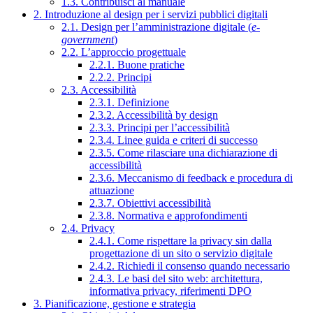
1.3. Contribuisci al manuale
2. Introduzione al design per i servizi pubblici digitali
2.1. Design per l’amministrazione digitale (
e-
government
)
2.2. L’approccio progettuale
2.2.1. Buone pratiche
2.2.2. Principi
2.3. Accessibilità
2.3.1. Definizione
2.3.2. Accessibilità by design
2.3.3. Principi per l’accessibilità
2.3.4. Linee guida e criteri di successo
2.3.5. Come rilasciare una dichiarazione di
accessibilità
2.3.6. Meccanismo di feedback e procedura di
attuazione
2.3.7. Obiettivi accessibilità
2.3.8. Normativa e approfondimenti
2.4. Privacy
2.4.1. Come rispettare la privacy sin dalla
progettazione di un sito o servizio digitale
2.4.2. Richiedi il consenso quando necessario
2.4.3. Le basi del sito web: architettura,
informativa privacy, riferimenti DPO
3. Pianificazione, gestione e strategia