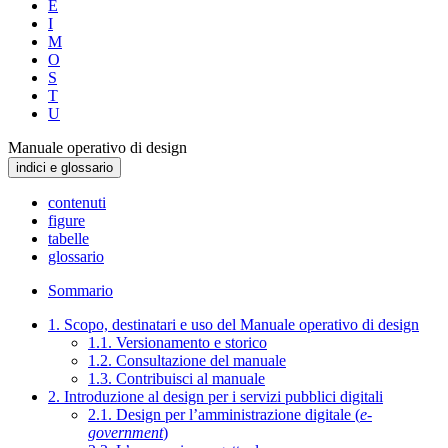
E
I
M
O
S
T
U
Manuale operativo di design
indici e glossario
contenuti
figure
tabelle
glossario
Sommario
1. Scopo, destinatari e uso del Manuale operativo di design
1.1. Versionamento e storico
1.2. Consultazione del manuale
1.3. Contribuisci al manuale
2. Introduzione al design per i servizi pubblici digitali
2.1. Design per l’amministrazione digitale (
e-
government
)