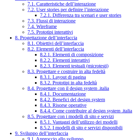
7.1. Caratteristiche dell’interazione
7.2. User stories per definire l’interazione
7.2.1. Differenza tra scenari e user stories
7.3. Flussi di interazione
7.4. Wireframe
7.5. Prototipi interattivi
8. Progettazione dell’interfaccia
8.1. Obiettivi dell’interfaccia
8.2. Elementi dell’interfaccia
8.2.1. Elementi di composizione
8.2.2. Elementi interattivi
8.2.3. Elementi testuali (microtesti)
8.3. Progettare e costruire in alta fedeltà
8.3.1. Layout di pagina
8.3.2. Prototipi in alta fedeltà
8.4. Progettare con il design system .italia
8.4.1. Documentazione
8.4.2. Benefici del design system
8.4.3. Risorse operative
8.4.4. Come contribuire al design system .italia
8.5. Progettare con i modelli di sito e servizi
8.5.1. Vantaggi dell’utilizzo dei modelli
8.5.2. I modelli di sito e servizi disponibili
9. Sviluppo dell’interfaccia
9.1. Approccio allo sviluppo