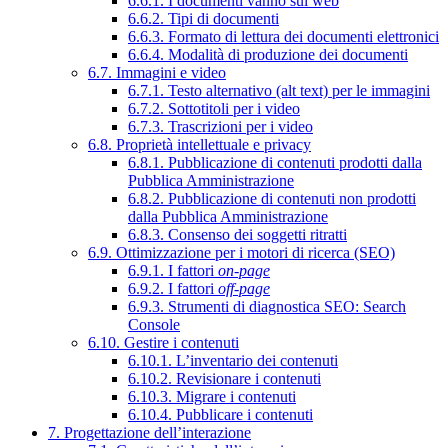
6.6.1. I documenti vanno sul web
6.6.2. Tipi di documenti
6.6.3. Formato di lettura dei documenti elettronici
6.6.4. Modalità di produzione dei documenti
6.7. Immagini e video
6.7.1. Testo alternativo (alt text) per le immagini
6.7.2. Sottotitoli per i video
6.7.3. Trascrizioni per i video
6.8. Proprietà intellettuale e privacy
6.8.1. Pubblicazione di contenuti prodotti dalla
Pubblica Amministrazione
6.8.2. Pubblicazione di contenuti non prodotti
dalla Pubblica Amministrazione
6.8.3. Consenso dei soggetti ritratti
6.9. Ottimizzazione per i motori di ricerca (SEO)
6.9.1. I fattori
on-page
6.9.2. I fattori
off-page
6.9.3. Strumenti di diagnostica SEO: Search
Console
6.10. Gestire i contenuti
6.10.1. L’inventario dei contenuti
6.10.2. Revisionare i contenuti
6.10.3. Migrare i contenuti
6.10.4. Pubblicare i contenuti
7. Progettazione dell’interazione