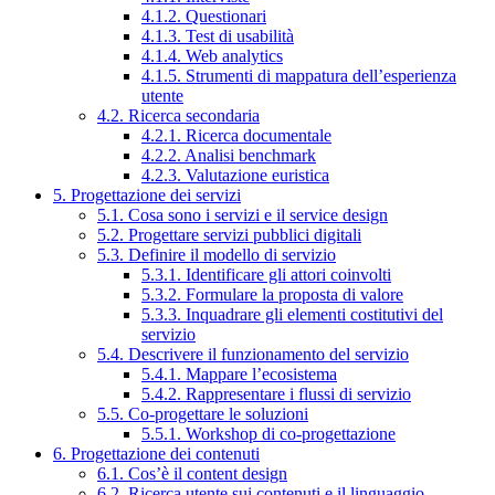
4.1.2. Questionari
4.1.3. Test di usabilità
4.1.4. Web analytics
4.1.5. Strumenti di mappatura dell’esperienza
utente
4.2. Ricerca secondaria
4.2.1. Ricerca documentale
4.2.2. Analisi benchmark
4.2.3. Valutazione euristica
5. Progettazione dei servizi
5.1. Cosa sono i servizi e il service design
5.2. Progettare servizi pubblici digitali
5.3. Definire il modello di servizio
5.3.1. Identificare gli attori coinvolti
5.3.2. Formulare la proposta di valore
5.3.3. Inquadrare gli elementi costitutivi del
servizio
5.4. Descrivere il funzionamento del servizio
5.4.1. Mappare l’ecosistema
5.4.2. Rappresentare i flussi di servizio
5.5. Co-progettare le soluzioni
5.5.1. Workshop di co-progettazione
6. Progettazione dei contenuti
6.1. Cos’è il content design
6.2. Ricerca utente sui contenuti e il linguaggio