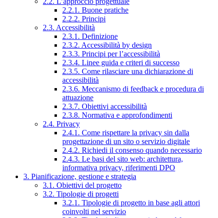
2.2. L’approccio progettuale
2.2.1. Buone pratiche
2.2.2. Principi
2.3. Accessibilità
2.3.1. Definizione
2.3.2. Accessibilità by design
2.3.3. Principi per l’accessibilità
2.3.4. Linee guida e criteri di successo
2.3.5. Come rilasciare una dichiarazione di
accessibilità
2.3.6. Meccanismo di feedback e procedura di
attuazione
2.3.7. Obiettivi accessibilità
2.3.8. Normativa e approfondimenti
2.4. Privacy
2.4.1. Come rispettare la privacy sin dalla
progettazione di un sito o servizio digitale
2.4.2. Richiedi il consenso quando necessario
2.4.3. Le basi del sito web: architettura,
informativa privacy, riferimenti DPO
3. Pianificazione, gestione e strategia
3.1. Obiettivi del progetto
3.2. Tipologie di progetti
3.2.1. Tipologie di progetto in base agli attori
coinvolti nel servizio