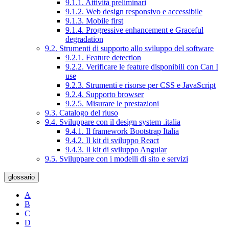
9.1.1. Attività preliminari
9.1.2. Web design responsivo e accessibile
9.1.3. Mobile first
9.1.4. Progressive enhancement e Graceful
degradation
9.2. Strumenti di supporto allo sviluppo del software
9.2.1. Feature detection
9.2.2. Verificare le feature disponibili con Can I
use
9.2.3. Strumenti e risorse per CSS e JavaScript
9.2.4. Supporto browser
9.2.5. Misurare le prestazioni
9.3. Catalogo del riuso
9.4. Sviluppare con il design system .italia
9.4.1. Il framework Bootstrap Italia
9.4.2. Il kit di sviluppo React
9.4.3. Il kit di sviluppo Angular
9.5. Sviluppare con i modelli di sito e servizi
glossario
A
B
C
D