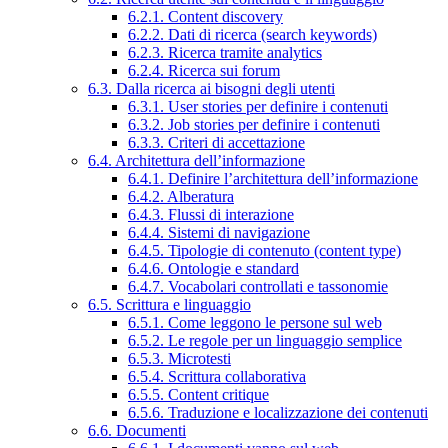
6.2.1. Content discovery
6.2.2. Dati di ricerca (search keywords)
6.2.3. Ricerca tramite analytics
6.2.4. Ricerca sui forum
6.3. Dalla ricerca ai bisogni degli utenti
6.3.1. User stories per definire i contenuti
6.3.2. Job stories per definire i contenuti
6.3.3. Criteri di accettazione
6.4. Architettura dell’informazione
6.4.1. Definire l’architettura dell’informazione
6.4.2. Alberatura
6.4.3. Flussi di interazione
6.4.4. Sistemi di navigazione
6.4.5. Tipologie di contenuto (content type)
6.4.6. Ontologie e standard
6.4.7. Vocabolari controllati e tassonomie
6.5. Scrittura e linguaggio
6.5.1. Come leggono le persone sul web
6.5.2. Le regole per un linguaggio semplice
6.5.3. Microtesti
6.5.4. Scrittura collaborativa
6.5.5. Content critique
6.5.6. Traduzione e localizzazione dei contenuti
6.6. Documenti