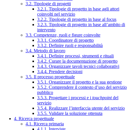
3.2. Tipologie di progetti
3.2.1. Tipologie di progetto in base agli attori
coinvolti nel servizio
3.2.2. Tipologie di progetto in base al focus
3.2.3. Tipologie di progetto in base all’ambito di
intervento
3.3. Competenze, ruoli e figure coinvolte
3.3.1. Coordinatore di progetto
3.3.2. Definire ruoli e responsabilità
3.4. Metodo di lavoro
3.4.1. Definire processi, strumenti e rituali
3.4.2. Curare la documentazione di progetto
3.4.3. Organizzare tavoli tecnici collaborativi
3.4.4. Prendere decisioni
3.5. Il processo progettuale
3.5.1. Organizzare il progetto e la sua gestione
3.5.2. Comprendere il contesto d’uso del servizio
pubblico
3.5.3. Progettare i processi e i
touchpoint
del
servizio
3.5.4. Realizzare l’interfaccia utente del servizio
3.5.5. Validare la soluzione ottenuta
4. Ricerca progettuale
4.1. Ricerca primaria
4.1.1. Interviste