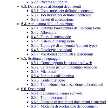
6.2.4. Ricerca sui forum
6.3. Dalla ricerca ai bisogni degli utenti
6.3.1. User stories per definire i contenuti
6.3.2. Job stories per definire i contenuti
6.3.3. Criteri di accettazione
6.4. Architettura dell’informazione
6.4.1. Definire l’architettura dell’informazione
6.4.2. Alberatura
6.4.3. Flussi di interazione
6.4.4. Sistemi di navigazione
6.4.5. Tipologie di contenuto (content type)
6.4.6. Ontologie e standard
6.4.7. Vocabolari controllati e tassonomie
6.5. Scrittura e linguaggio
6.5.1. Come leggono le persone sul web
6.5.2. Le regole per un linguaggio semplice
6.5.3. Microtesti
6.5.4. Scrittura collaborativa
6.5.5. Content critique
6.5.6. Traduzione e localizzazione dei contenuti
6.6. Documenti
6.6.1. I documenti vanno sul web
6.6.2. Tipi di documenti
6.6.3. Formato di lettura dei documenti elettronici
6.6.4. Modalità di produzione dei documenti