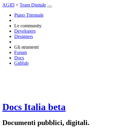
AGID
+
Team Digitale
Piano Triennale
Le community
Developers
Designers
Gli strumenti
Forum
Docs
GitHub
Docs Italia
beta
Documenti pubblici, digitali.