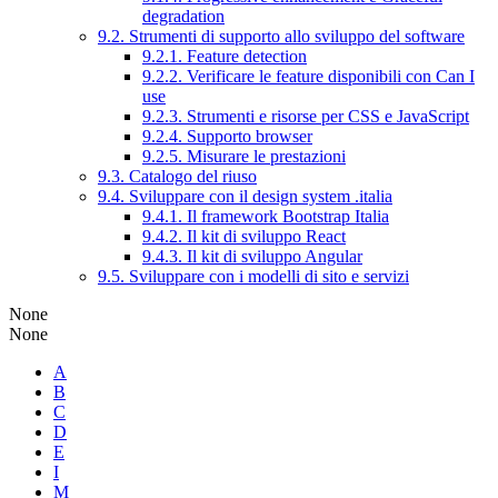
degradation
9.2. Strumenti di supporto allo sviluppo del software
9.2.1. Feature detection
9.2.2. Verificare le feature disponibili con Can I
use
9.2.3. Strumenti e risorse per CSS e JavaScript
9.2.4. Supporto browser
9.2.5. Misurare le prestazioni
9.3. Catalogo del riuso
9.4. Sviluppare con il design system .italia
9.4.1. Il framework Bootstrap Italia
9.4.2. Il kit di sviluppo React
9.4.3. Il kit di sviluppo Angular
9.5. Sviluppare con i modelli di sito e servizi
None
None
A
B
C
D
E
I
M