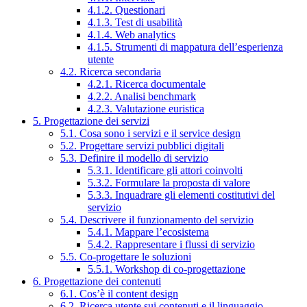
4.1.2. Questionari
4.1.3. Test di usabilità
4.1.4. Web analytics
4.1.5. Strumenti di mappatura dell’esperienza
utente
4.2. Ricerca secondaria
4.2.1. Ricerca documentale
4.2.2. Analisi benchmark
4.2.3. Valutazione euristica
5. Progettazione dei servizi
5.1. Cosa sono i servizi e il service design
5.2. Progettare servizi pubblici digitali
5.3. Definire il modello di servizio
5.3.1. Identificare gli attori coinvolti
5.3.2. Formulare la proposta di valore
5.3.3. Inquadrare gli elementi costitutivi del
servizio
5.4. Descrivere il funzionamento del servizio
5.4.1. Mappare l’ecosistema
5.4.2. Rappresentare i flussi di servizio
5.5. Co-progettare le soluzioni
5.5.1. Workshop di co-progettazione
6. Progettazione dei contenuti
6.1. Cos’è il content design
6.2. Ricerca utente sui contenuti e il linguaggio