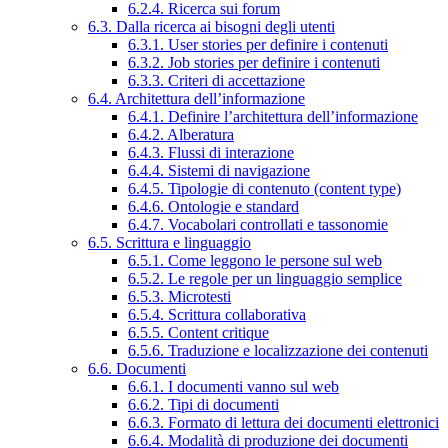
6.2.4. Ricerca sui forum
6.3. Dalla ricerca ai bisogni degli utenti
6.3.1. User stories per definire i contenuti
6.3.2. Job stories per definire i contenuti
6.3.3. Criteri di accettazione
6.4. Architettura dell’informazione
6.4.1. Definire l’architettura dell’informazione
6.4.2. Alberatura
6.4.3. Flussi di interazione
6.4.4. Sistemi di navigazione
6.4.5. Tipologie di contenuto (content type)
6.4.6. Ontologie e standard
6.4.7. Vocabolari controllati e tassonomie
6.5. Scrittura e linguaggio
6.5.1. Come leggono le persone sul web
6.5.2. Le regole per un linguaggio semplice
6.5.3. Microtesti
6.5.4. Scrittura collaborativa
6.5.5. Content critique
6.5.6. Traduzione e localizzazione dei contenuti
6.6. Documenti
6.6.1. I documenti vanno sul web
6.6.2. Tipi di documenti
6.6.3. Formato di lettura dei documenti elettronici
6.6.4. Modalità di produzione dei documenti