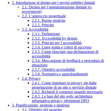
2. Introduzione al design per i servizi pubblici digitali
2.1. Design per l’amministrazione digitale (
e-
government
)
2.2. L’approccio progettuale
2.2.1. Buone pratiche
2.2.2. Principi
2.3. Accessibilità
2.3.1. Definizione
2.3.2. Accessibilità by design
2.3.3. Principi per l’accessibilità
2.3.4. Linee guida e criteri di successo
2.3.5. Come rilasciare una dichiarazione di
accessibilità
2.3.6. Meccanismo di feedback e procedura di
attuazione
2.3.7. Obiettivi accessibilità
2.3.8. Normativa e approfondimenti
2.4. Privacy
2.4.1. Come rispettare la privacy sin dalla
progettazione di un sito o servizio digitale
2.4.2. Richiedi il consenso quando necessario
2.4.3. Le basi del sito web: architettura,
informativa privacy, riferimenti DPO
3. Pianificazione, gestione e strategia
3.1. Obiettivi del progetto