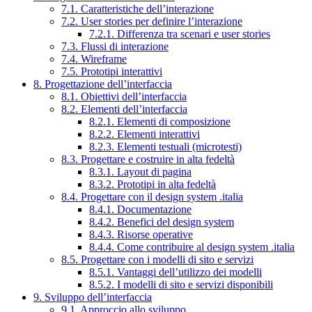
7.1. Caratteristiche dell’interazione
7.2. User stories per definire l’interazione
7.2.1. Differenza tra scenari e user stories
7.3. Flussi di interazione
7.4. Wireframe
7.5. Prototipi interattivi
8. Progettazione dell’interfaccia
8.1. Obiettivi dell’interfaccia
8.2. Elementi dell’interfaccia
8.2.1. Elementi di composizione
8.2.2. Elementi interattivi
8.2.3. Elementi testuali (microtesti)
8.3. Progettare e costruire in alta fedeltà
8.3.1. Layout di pagina
8.3.2. Prototipi in alta fedeltà
8.4. Progettare con il design system .italia
8.4.1. Documentazione
8.4.2. Benefici del design system
8.4.3. Risorse operative
8.4.4. Come contribuire al design system .italia
8.5. Progettare con i modelli di sito e servizi
8.5.1. Vantaggi dell’utilizzo dei modelli
8.5.2. I modelli di sito e servizi disponibili
9. Sviluppo dell’interfaccia
9.1. Approccio allo sviluppo