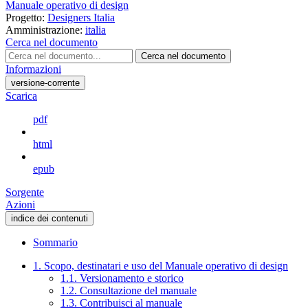
Manuale operativo di design
Progetto:
Designers Italia
Amministrazione:
italia
Cerca nel documento
Cerca nel documento
Informazioni
versione-corrente
Scarica
pdf
html
epub
Sorgente
Azioni
indice dei contenuti
Sommario
1. Scopo, destinatari e uso del Manuale operativo di design
1.1. Versionamento e storico
1.2. Consultazione del manuale
1.3. Contribuisci al manuale