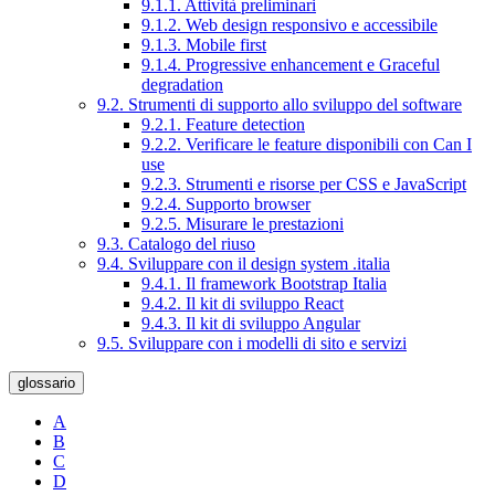
9.1.1. Attività preliminari
9.1.2. Web design responsivo e accessibile
9.1.3. Mobile first
9.1.4. Progressive enhancement e Graceful
degradation
9.2. Strumenti di supporto allo sviluppo del software
9.2.1. Feature detection
9.2.2. Verificare le feature disponibili con Can I
use
9.2.3. Strumenti e risorse per CSS e JavaScript
9.2.4. Supporto browser
9.2.5. Misurare le prestazioni
9.3. Catalogo del riuso
9.4. Sviluppare con il design system .italia
9.4.1. Il framework Bootstrap Italia
9.4.2. Il kit di sviluppo React
9.4.3. Il kit di sviluppo Angular
9.5. Sviluppare con i modelli di sito e servizi
glossario
A
B
C
D