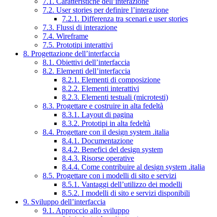
7.1. Caratteristiche dell’interazione
7.2. User stories per definire l’interazione
7.2.1. Differenza tra scenari e user stories
7.3. Flussi di interazione
7.4. Wireframe
7.5. Prototipi interattivi
8. Progettazione dell’interfaccia
8.1. Obiettivi dell’interfaccia
8.2. Elementi dell’interfaccia
8.2.1. Elementi di composizione
8.2.2. Elementi interattivi
8.2.3. Elementi testuali (microtesti)
8.3. Progettare e costruire in alta fedeltà
8.3.1. Layout di pagina
8.3.2. Prototipi in alta fedeltà
8.4. Progettare con il design system .italia
8.4.1. Documentazione
8.4.2. Benefici del design system
8.4.3. Risorse operative
8.4.4. Come contribuire al design system .italia
8.5. Progettare con i modelli di sito e servizi
8.5.1. Vantaggi dell’utilizzo dei modelli
8.5.2. I modelli di sito e servizi disponibili
9. Sviluppo dell’interfaccia
9.1. Approccio allo sviluppo