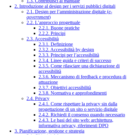
1.3. Contribuisci al manuale
2. Introduzione al design per i servizi pubblici digitali
2.1. Design per l’amministrazione digitale (
e-
government
)
2.2. L’approccio progettuale
2.2.1. Buone pratiche
2.2.2. Principi
2.3. Accessibilità
2.3.1. Definizione
2.3.2. Accessibilità by design
2.3.3. Principi per l’accessibilità
2.3.4. Linee guida e criteri di successo
2.3.5. Come rilasciare una dichiarazione di
accessibilità
2.3.6. Meccanismo di feedback e procedura di
attuazione
2.3.7. Obiettivi accessibilità
2.3.8. Normativa e approfondimenti
2.4. Privacy
2.4.1. Come rispettare la privacy sin dalla
progettazione di un sito o servizio digitale
2.4.2. Richiedi il consenso quando necessario
2.4.3. Le basi del sito web: architettura,
informativa privacy, riferimenti DPO
3. Pianificazione, gestione e strategia