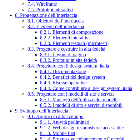
7.4. Wireframe
7.5. Prototipi interattivi
8. Progettazione dell’interfaccia
8.1. Obiettivi dell’interfaccia
8.2. Elementi dell’interfaccia
8.2.1. Elementi di composizione
8.2.2. Elementi interattivi
8.2.3. Elementi testuali (microtesti)
8.3. Progettare e costruire in alta fedeltà
8.3.1. Layout di pagina
8.3.2. Prototipi in alta fedeltà
8.4. Progettare con il design system .italia
8.4.1. Documentazione
8.4.2. Benefici del design system
8.4.3. Risorse operative
8.4.4. Come contribuire al design system .italia
8.5. Progettare con i modelli di sito e servizi
8.5.1. Vantaggi dell’utilizzo dei modelli
8.5.2. I modelli di sito e servizi disponibili
9. Sviluppo dell’interfaccia
9.1. Approccio allo sviluppo
9.1.1. Attività preliminari
9.1.2. Web design responsivo e accessibile
9.1.3. Mobile first
9.1.4. Progressive enhancement e Graceful