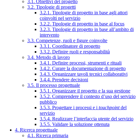
3.1. Obiettivi del progetto
3.2. Tipologie di progetti
3.2.1. Tipologie di progetto in base agli attori
coinvolti nel servizio
3.2.2. Tipologie di progetto in base al focus
3.2.3. Tipologie di progetto in base all’ambito di
intervento
3.3. Competenze, ruoli e figure coinvolte
3.3.1. Coordinatore di progetto
3.3.2. Definire ruoli e responsabilità
3.4. Metodo di lavoro
3.4.1. Definire processi, strumenti e rituali
3.4.2. Curare la documentazione di progetto
3.4.3. Organizzare tavoli tecnici collaborativi
3.4.4. Prendere decisioni
3.5. Il processo progettuale
3.5.1. Organizzare il progetto e la sua gestione
3.5.2. Comprendere il contesto d’uso del servizio
pubblico
3.5.3. Progettare i processi e i
touchpoint
del
servizio
3.5.4. Realizzare l’interfaccia utente del servizio
3.5.5. Validare la soluzione ottenuta
4. Ricerca progettuale
4.1. Ricerca primaria