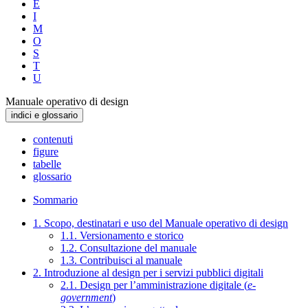
E
I
M
O
S
T
U
Manuale operativo di design
indici e glossario
contenuti
figure
tabelle
glossario
Sommario
1. Scopo, destinatari e uso del Manuale operativo di design
1.1. Versionamento e storico
1.2. Consultazione del manuale
1.3. Contribuisci al manuale
2. Introduzione al design per i servizi pubblici digitali
2.1. Design per l’amministrazione digitale (
e-
government
)