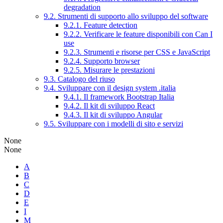
degradation
9.2. Strumenti di supporto allo sviluppo del software
9.2.1. Feature detection
9.2.2. Verificare le feature disponibili con Can I
use
9.2.3. Strumenti e risorse per CSS e JavaScript
9.2.4. Supporto browser
9.2.5. Misurare le prestazioni
9.3. Catalogo del riuso
9.4. Sviluppare con il design system .italia
9.4.1. Il framework Bootstrap Italia
9.4.2. Il kit di sviluppo React
9.4.3. Il kit di sviluppo Angular
9.5. Sviluppare con i modelli di sito e servizi
None
None
A
B
C
D
E
I
M