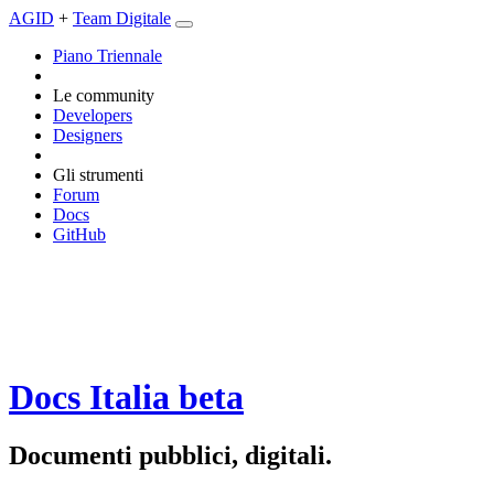
AGID
+
Team Digitale
Piano Triennale
Le community
Developers
Designers
Gli strumenti
Forum
Docs
GitHub
Docs Italia
beta
Documenti pubblici, digitali.