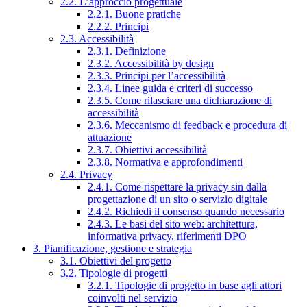
2.2. L’approccio progettuale
2.2.1. Buone pratiche
2.2.2. Principi
2.3. Accessibilità
2.3.1. Definizione
2.3.2. Accessibilità by design
2.3.3. Principi per l’accessibilità
2.3.4. Linee guida e criteri di successo
2.3.5. Come rilasciare una dichiarazione di
accessibilità
2.3.6. Meccanismo di feedback e procedura di
attuazione
2.3.7. Obiettivi accessibilità
2.3.8. Normativa e approfondimenti
2.4. Privacy
2.4.1. Come rispettare la privacy sin dalla
progettazione di un sito o servizio digitale
2.4.2. Richiedi il consenso quando necessario
2.4.3. Le basi del sito web: architettura,
informativa privacy, riferimenti DPO
3. Pianificazione, gestione e strategia
3.1. Obiettivi del progetto
3.2. Tipologie di progetti
3.2.1. Tipologie di progetto in base agli attori
coinvolti nel servizio