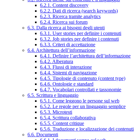
6.2.1. Content discovery
6.2.2. Dati di ricerca (search keywords)
6.2.3. Ricerca tramite analytics
6.2.4. Ricerca sui forum
6.3. Dalla ricerca ai bisogni degli utenti
6.3.1. User stories per definire i contenuti
6.3.2. Job stories per definire i contenuti
6.3.3. Criteri di accettazione
6.4. Architettura dell’informazione
6.4.1. Definire l’architettura dell’informazione
6.4.2. Alberatura
6.4.3. Flussi di interazione
6.4.4. Sistemi di navigazione
6.4.5. Tipologie di contenuto (content type)
6.4.6. Ontologie e standard
6.4.7. Vocabolari controllati e tassonomie
6.5. Scrittura e linguaggio
6.5.1. Come leggono le persone sul web
6.5.2. Le regole per un linguaggio semplice
6.5.3. Microtesti
6.5.4. Scrittura collaborativa
6.5.5. Content critique
6.5.6. Traduzione e localizzazione dei contenuti
6.6. Documenti