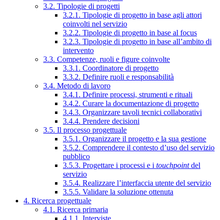
3.2. Tipologie di progetti
3.2.1. Tipologie di progetto in base agli attori
coinvolti nel servizio
3.2.2. Tipologie di progetto in base al focus
3.2.3. Tipologie di progetto in base all’ambito di
intervento
3.3. Competenze, ruoli e figure coinvolte
3.3.1. Coordinatore di progetto
3.3.2. Definire ruoli e responsabilità
3.4. Metodo di lavoro
3.4.1. Definire processi, strumenti e rituali
3.4.2. Curare la documentazione di progetto
3.4.3. Organizzare tavoli tecnici collaborativi
3.4.4. Prendere decisioni
3.5. Il processo progettuale
3.5.1. Organizzare il progetto e la sua gestione
3.5.2. Comprendere il contesto d’uso del servizio
pubblico
3.5.3. Progettare i processi e i
touchpoint
del
servizio
3.5.4. Realizzare l’interfaccia utente del servizio
3.5.5. Validare la soluzione ottenuta
4. Ricerca progettuale
4.1. Ricerca primaria
4.1.1. Interviste