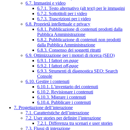
6.7. Immagini e video
6.7.1. Testo alternativo (alt text) per le immagini
6.7.2. Sottotitoli per i video
6.7.3. Trascrizioni per i video
6.8. Proprietà intellettuale e privacy
6.8.1. Pubblicazione di contenuti prodotti dalla
Pubblica Amministrazione
6.8.2. Pubblicazione di contenuti non prodotti
dalla Pubblica Amministrazione
6.8.3. Consenso dei soggetti ritratti
6.9. Ottimizzazione per i motori di ricerca (SEO)
6.9.1. I fattori
on-page
6.9.2. I fattori
off-page
6.9.3. Strumenti di diagnostica SEO: Search
Console
6.10. Gestire i contenuti
6.10.1. L’inventario dei contenuti
6.10.2. Revisionare i contenuti
6.10.3. Migrare i contenuti
6.10.4. Pubblicare i contenuti
7. Progettazione dell’interazione
7.1. Caratteristiche dell’interazione
7.2. User stories per definire l’interazione
7.2.1. Differenza tra scenari e user stories
7.3. Flussi di interazione