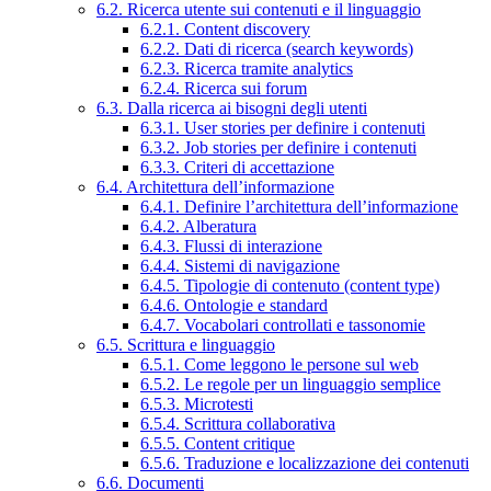
6.2. Ricerca utente sui contenuti e il linguaggio
6.2.1. Content discovery
6.2.2. Dati di ricerca (search keywords)
6.2.3. Ricerca tramite analytics
6.2.4. Ricerca sui forum
6.3. Dalla ricerca ai bisogni degli utenti
6.3.1. User stories per definire i contenuti
6.3.2. Job stories per definire i contenuti
6.3.3. Criteri di accettazione
6.4. Architettura dell’informazione
6.4.1. Definire l’architettura dell’informazione
6.4.2. Alberatura
6.4.3. Flussi di interazione
6.4.4. Sistemi di navigazione
6.4.5. Tipologie di contenuto (content type)
6.4.6. Ontologie e standard
6.4.7. Vocabolari controllati e tassonomie
6.5. Scrittura e linguaggio
6.5.1. Come leggono le persone sul web
6.5.2. Le regole per un linguaggio semplice
6.5.3. Microtesti
6.5.4. Scrittura collaborativa
6.5.5. Content critique
6.5.6. Traduzione e localizzazione dei contenuti
6.6. Documenti