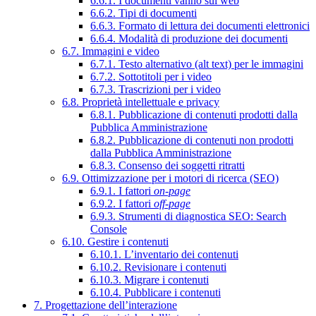
6.6.1. I documenti vanno sul web
6.6.2. Tipi di documenti
6.6.3. Formato di lettura dei documenti elettronici
6.6.4. Modalità di produzione dei documenti
6.7. Immagini e video
6.7.1. Testo alternativo (alt text) per le immagini
6.7.2. Sottotitoli per i video
6.7.3. Trascrizioni per i video
6.8. Proprietà intellettuale e privacy
6.8.1. Pubblicazione di contenuti prodotti dalla
Pubblica Amministrazione
6.8.2. Pubblicazione di contenuti non prodotti
dalla Pubblica Amministrazione
6.8.3. Consenso dei soggetti ritratti
6.9. Ottimizzazione per i motori di ricerca (SEO)
6.9.1. I fattori
on-page
6.9.2. I fattori
off-page
6.9.3. Strumenti di diagnostica SEO: Search
Console
6.10. Gestire i contenuti
6.10.1. L’inventario dei contenuti
6.10.2. Revisionare i contenuti
6.10.3. Migrare i contenuti
6.10.4. Pubblicare i contenuti
7. Progettazione dell’interazione