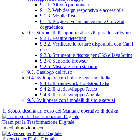
9.1.1. Attività preliminari
9.1.2. Web design responsivo e accessibile
9.1.3. Mobile first
9.1.4. Progressive enhancement e Graceful
degradation
9.2. Strumenti di supporto allo sviluppo del software
9.2.1. Feature detection
9.2.2. Verificare le feature disponibili con Can I
use
9.2.3. Strumenti e risorse per CSS e JavaScript
9.2.4. Supporto browser
9.2.5. Misurare le prestazioni
9.3. Catalogo del riuso
9.4. Sviluppare con il design system .italia
9.4.1. Il framework Bootstrap Italia
9.4.2. Il kit di sviluppo React
9.4.3. Il kit di sviluppo Angular
9.5. Sviluppare con i modelli di sito e servizi
1. Scopo, destinatari e uso del Manuale operativo di design
Team per la Trasformazione Digitale
in collaborazione con
Agenzia per l'Italia Digitale