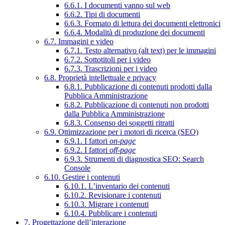
6.6.1. I documenti vanno sul web
6.6.2. Tipi di documenti
6.6.3. Formato di lettura dei documenti elettronici
6.6.4. Modalità di produzione dei documenti
6.7. Immagini e video
6.7.1. Testo alternativo (alt text) per le immagini
6.7.2. Sottotitoli per i video
6.7.3. Trascrizioni per i video
6.8. Proprietà intellettuale e privacy
6.8.1. Pubblicazione di contenuti prodotti dalla
Pubblica Amministrazione
6.8.2. Pubblicazione di contenuti non prodotti
dalla Pubblica Amministrazione
6.8.3. Consenso dei soggetti ritratti
6.9. Ottimizzazione per i motori di ricerca (SEO)
6.9.1. I fattori
on-page
6.9.2. I fattori
off-page
6.9.3. Strumenti di diagnostica SEO: Search
Console
6.10. Gestire i contenuti
6.10.1. L’inventario dei contenuti
6.10.2. Revisionare i contenuti
6.10.3. Migrare i contenuti
6.10.4. Pubblicare i contenuti
7. Progettazione dell’interazione