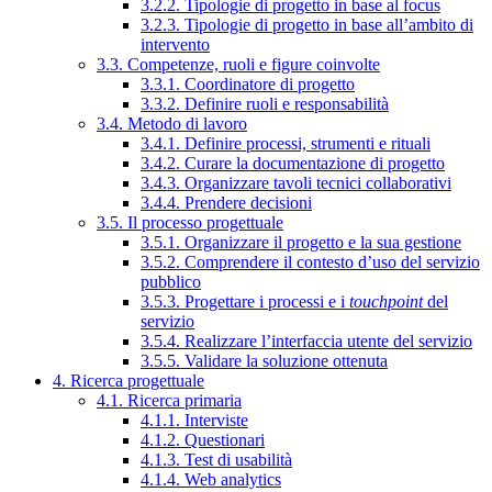
3.2.2. Tipologie di progetto in base al focus
3.2.3. Tipologie di progetto in base all’ambito di
intervento
3.3. Competenze, ruoli e figure coinvolte
3.3.1. Coordinatore di progetto
3.3.2. Definire ruoli e responsabilità
3.4. Metodo di lavoro
3.4.1. Definire processi, strumenti e rituali
3.4.2. Curare la documentazione di progetto
3.4.3. Organizzare tavoli tecnici collaborativi
3.4.4. Prendere decisioni
3.5. Il processo progettuale
3.5.1. Organizzare il progetto e la sua gestione
3.5.2. Comprendere il contesto d’uso del servizio
pubblico
3.5.3. Progettare i processi e i
touchpoint
del
servizio
3.5.4. Realizzare l’interfaccia utente del servizio
3.5.5. Validare la soluzione ottenuta
4. Ricerca progettuale
4.1. Ricerca primaria
4.1.1. Interviste
4.1.2. Questionari
4.1.3. Test di usabilità
4.1.4. Web analytics