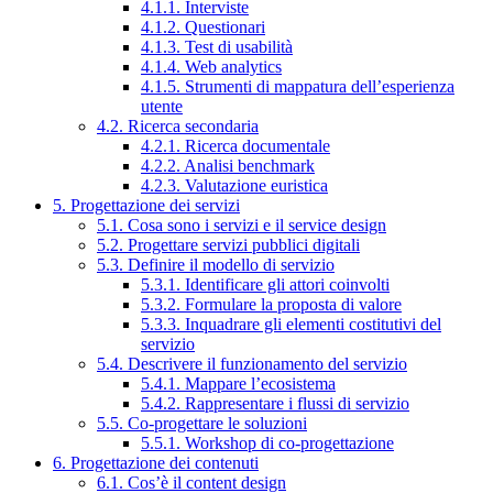
4.1.1. Interviste
4.1.2. Questionari
4.1.3. Test di usabilità
4.1.4. Web analytics
4.1.5. Strumenti di mappatura dell’esperienza
utente
4.2. Ricerca secondaria
4.2.1. Ricerca documentale
4.2.2. Analisi benchmark
4.2.3. Valutazione euristica
5. Progettazione dei servizi
5.1. Cosa sono i servizi e il service design
5.2. Progettare servizi pubblici digitali
5.3. Definire il modello di servizio
5.3.1. Identificare gli attori coinvolti
5.3.2. Formulare la proposta di valore
5.3.3. Inquadrare gli elementi costitutivi del
servizio
5.4. Descrivere il funzionamento del servizio
5.4.1. Mappare l’ecosistema
5.4.2. Rappresentare i flussi di servizio
5.5. Co-progettare le soluzioni
5.5.1. Workshop di co-progettazione
6. Progettazione dei contenuti
6.1. Cos’è il content design