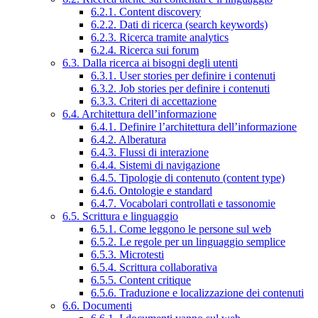
6.2.1. Content discovery
6.2.2. Dati di ricerca (search keywords)
6.2.3. Ricerca tramite analytics
6.2.4. Ricerca sui forum
6.3. Dalla ricerca ai bisogni degli utenti
6.3.1. User stories per definire i contenuti
6.3.2. Job stories per definire i contenuti
6.3.3. Criteri di accettazione
6.4. Architettura dell’informazione
6.4.1. Definire l’architettura dell’informazione
6.4.2. Alberatura
6.4.3. Flussi di interazione
6.4.4. Sistemi di navigazione
6.4.5. Tipologie di contenuto (content type)
6.4.6. Ontologie e standard
6.4.7. Vocabolari controllati e tassonomie
6.5. Scrittura e linguaggio
6.5.1. Come leggono le persone sul web
6.5.2. Le regole per un linguaggio semplice
6.5.3. Microtesti
6.5.4. Scrittura collaborativa
6.5.5. Content critique
6.5.6. Traduzione e localizzazione dei contenuti
6.6. Documenti