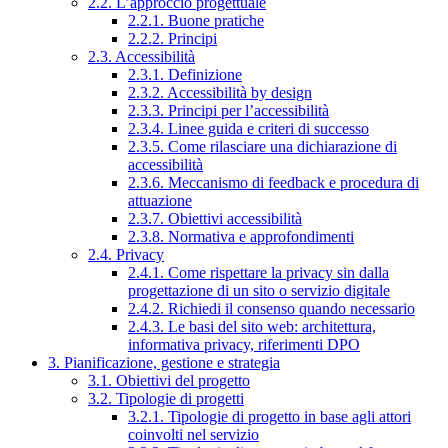
2.2. L’approccio progettuale
2.2.1. Buone pratiche
2.2.2. Principi
2.3. Accessibilità
2.3.1. Definizione
2.3.2. Accessibilità by design
2.3.3. Principi per l’accessibilità
2.3.4. Linee guida e criteri di successo
2.3.5. Come rilasciare una dichiarazione di
accessibilità
2.3.6. Meccanismo di feedback e procedura di
attuazione
2.3.7. Obiettivi accessibilità
2.3.8. Normativa e approfondimenti
2.4. Privacy
2.4.1. Come rispettare la privacy sin dalla
progettazione di un sito o servizio digitale
2.4.2. Richiedi il consenso quando necessario
2.4.3. Le basi del sito web: architettura,
informativa privacy, riferimenti DPO
3. Pianificazione, gestione e strategia
3.1. Obiettivi del progetto
3.2. Tipologie di progetti
3.2.1. Tipologie di progetto in base agli attori
coinvolti nel servizio