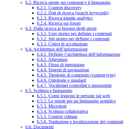
6.2. Ricerca utente sui contenuti e il linguaggio
6.2.1. Content discovery
6.2.2. Dati di ricerca (search keywords)
6.2.3. Ricerca tramite analytics
6.2.4. Ricerca sui forum
6.3. Dalla ricerca ai bisogni degli utenti
6.3.1. User stories per definire i contenuti
6.3.2. Job stories per definire i contenuti
6.3.3. Criteri di accettazione
6.4. Architettura dell’informazione
6.4.1. Definire l’architettura dell’informazione
6.4.2. Alberatura
6.4.3. Flussi di interazione
6.4.4. Sistemi di navigazione
6.4.5. Tipologie di contenuto (content type)
6.4.6. Ontologie e standard
6.4.7. Vocabolari controllati e tassonomie
6.5. Scrittura e linguaggio
6.5.1. Come leggono le persone sul web
6.5.2. Le regole per un linguaggio semplice
6.5.3. Microtesti
6.5.4. Scrittura collaborativa
6.5.5. Content critique
6.5.6. Traduzione e localizzazione dei contenuti
6.6. Documenti