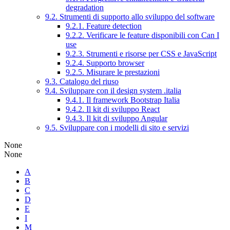
degradation
9.2. Strumenti di supporto allo sviluppo del software
9.2.1. Feature detection
9.2.2. Verificare le feature disponibili con Can I
use
9.2.3. Strumenti e risorse per CSS e JavaScript
9.2.4. Supporto browser
9.2.5. Misurare le prestazioni
9.3. Catalogo del riuso
9.4. Sviluppare con il design system .italia
9.4.1. Il framework Bootstrap Italia
9.4.2. Il kit di sviluppo React
9.4.3. Il kit di sviluppo Angular
9.5. Sviluppare con i modelli di sito e servizi
None
None
A
B
C
D
E
I
M