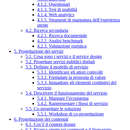
4.1.2. Questionari
4.1.3. Test di usabilità
4.1.4. Web analytics
4.1.5. Strumenti di mappatura dell’esperienza
utente
4.2. Ricerca secondaria
4.2.1. Ricerca documentale
4.2.2. Analisi benchmark
4.2.3. Valutazione euristica
5. Progettazione dei servizi
5.1. Cosa sono i servizi e il service design
5.2. Progettare servizi pubblici digitali
5.3. Definire il modello di servizio
5.3.1. Identificare gli attori coinvolti
5.3.2. Formulare la proposta di valore
5.3.3. Inquadrare gli elementi costitutivi del
servizio
5.4. Descrivere il funzionamento del servizio
5.4.1. Mappare l’ecosistema
5.4.2. Rappresentare i flussi di servizio
5.5. Co-progettare le soluzioni
5.5.1. Workshop di co-progettazione
6. Progettazione dei contenuti
6.1. Cos’è il content design
6.2. Ricerca utente sui contenuti e il linguaggio