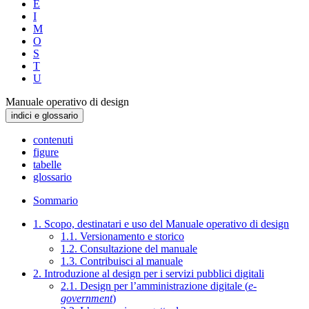
E
I
M
O
S
T
U
Manuale operativo di design
indici e glossario
contenuti
figure
tabelle
glossario
Sommario
1. Scopo, destinatari e uso del Manuale operativo di design
1.1. Versionamento e storico
1.2. Consultazione del manuale
1.3. Contribuisci al manuale
2. Introduzione al design per i servizi pubblici digitali
2.1. Design per l’amministrazione digitale (
e-
government
)