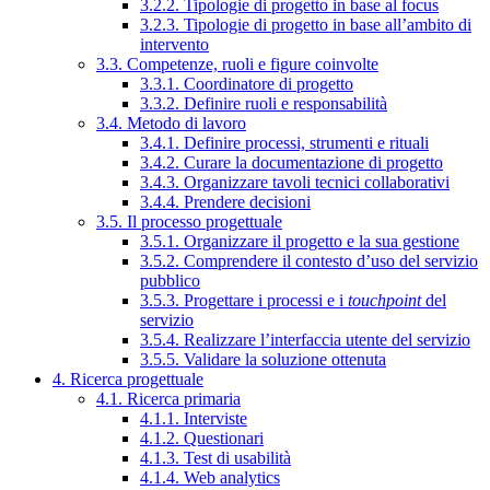
3.2.2. Tipologie di progetto in base al focus
3.2.3. Tipologie di progetto in base all’ambito di
intervento
3.3. Competenze, ruoli e figure coinvolte
3.3.1. Coordinatore di progetto
3.3.2. Definire ruoli e responsabilità
3.4. Metodo di lavoro
3.4.1. Definire processi, strumenti e rituali
3.4.2. Curare la documentazione di progetto
3.4.3. Organizzare tavoli tecnici collaborativi
3.4.4. Prendere decisioni
3.5. Il processo progettuale
3.5.1. Organizzare il progetto e la sua gestione
3.5.2. Comprendere il contesto d’uso del servizio
pubblico
3.5.3. Progettare i processi e i
touchpoint
del
servizio
3.5.4. Realizzare l’interfaccia utente del servizio
3.5.5. Validare la soluzione ottenuta
4. Ricerca progettuale
4.1. Ricerca primaria
4.1.1. Interviste
4.1.2. Questionari
4.1.3. Test di usabilità
4.1.4. Web analytics