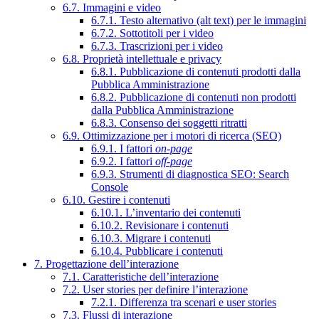
6.7. Immagini e video
6.7.1. Testo alternativo (alt text) per le immagini
6.7.2. Sottotitoli per i video
6.7.3. Trascrizioni per i video
6.8. Proprietà intellettuale e privacy
6.8.1. Pubblicazione di contenuti prodotti dalla
Pubblica Amministrazione
6.8.2. Pubblicazione di contenuti non prodotti
dalla Pubblica Amministrazione
6.8.3. Consenso dei soggetti ritratti
6.9. Ottimizzazione per i motori di ricerca (SEO)
6.9.1. I fattori
on-page
6.9.2. I fattori
off-page
6.9.3. Strumenti di diagnostica SEO: Search
Console
6.10. Gestire i contenuti
6.10.1. L’inventario dei contenuti
6.10.2. Revisionare i contenuti
6.10.3. Migrare i contenuti
6.10.4. Pubblicare i contenuti
7. Progettazione dell’interazione
7.1. Caratteristiche dell’interazione
7.2. User stories per definire l’interazione
7.2.1. Differenza tra scenari e user stories
7.3. Flussi di interazione