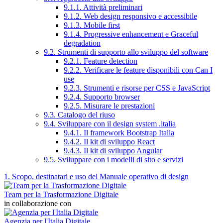
9.1.1. Attività preliminari
9.1.2. Web design responsivo e accessibile
9.1.3. Mobile first
9.1.4. Progressive enhancement e Graceful
degradation
9.2. Strumenti di supporto allo sviluppo del software
9.2.1. Feature detection
9.2.2. Verificare le feature disponibili con Can I
use
9.2.3. Strumenti e risorse per CSS e JavaScript
9.2.4. Supporto browser
9.2.5. Misurare le prestazioni
9.3. Catalogo del riuso
9.4. Sviluppare con il design system .italia
9.4.1. Il framework Bootstrap Italia
9.4.2. Il kit di sviluppo React
9.4.3. Il kit di sviluppo Angular
9.5. Sviluppare con i modelli di sito e servizi
1. Scopo, destinatari e uso del Manuale operativo di design
Team per la Trasformazione Digitale
in collaborazione con
Agenzia per l'Italia Digitale