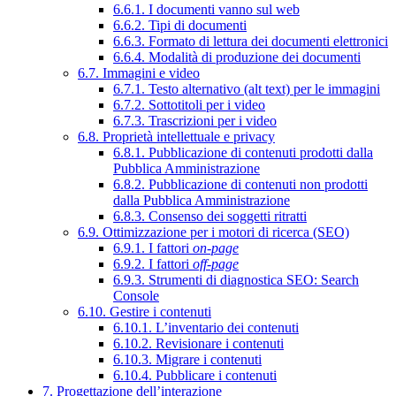
6.6.1. I documenti vanno sul web
6.6.2. Tipi di documenti
6.6.3. Formato di lettura dei documenti elettronici
6.6.4. Modalità di produzione dei documenti
6.7. Immagini e video
6.7.1. Testo alternativo (alt text) per le immagini
6.7.2. Sottotitoli per i video
6.7.3. Trascrizioni per i video
6.8. Proprietà intellettuale e privacy
6.8.1. Pubblicazione di contenuti prodotti dalla
Pubblica Amministrazione
6.8.2. Pubblicazione di contenuti non prodotti
dalla Pubblica Amministrazione
6.8.3. Consenso dei soggetti ritratti
6.9. Ottimizzazione per i motori di ricerca (SEO)
6.9.1. I fattori
on-page
6.9.2. I fattori
off-page
6.9.3. Strumenti di diagnostica SEO: Search
Console
6.10. Gestire i contenuti
6.10.1. L’inventario dei contenuti
6.10.2. Revisionare i contenuti
6.10.3. Migrare i contenuti
6.10.4. Pubblicare i contenuti
7. Progettazione dell’interazione