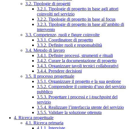
3.2. Tipologie di progetti
3.2.1. Tipologie di progetto in base agli attori
coinvolti nel servizio
3.2.2. Tipologie di progetto in base al focus
3.2.3. Tipologie di progetto in base all’ambito di
intervento
3.3. Competenze, ruoli e figure coinvolte
3.3.1. Coordinatore di progetto
3.3.2. Definire ruoli e responsabilità
3.4. Metodo di lavoro
3.4.1. Definire processi, strumenti e rituali
3.4.2. Curare la documentazione di progetto
3.4.3. Organizzare tavoli tecnici collaborativi
3.4.4. Prendere decisioni
3.5. Il processo progettuale
3.5.1. Organizzare il progetto e la sua gestione
3.5.2. Comprendere il contesto d’uso del servizio
pubblico
3.5.3. Progettare i processi e i
touchpoint
del
servizio
3.5.4. Realizzare l’interfaccia utente del servizio
3.5.5. Validare la soluzione ottenuta
4. Ricerca progettuale
4.1. Ricerca primaria
4.1.1. Interviste