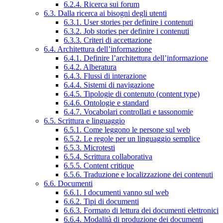
6.2.4. Ricerca sui forum
6.3. Dalla ricerca ai bisogni degli utenti
6.3.1. User stories per definire i contenuti
6.3.2. Job stories per definire i contenuti
6.3.3. Criteri di accettazione
6.4. Architettura dell’informazione
6.4.1. Definire l’architettura dell’informazione
6.4.2. Alberatura
6.4.3. Flussi di interazione
6.4.4. Sistemi di navigazione
6.4.5. Tipologie di contenuto (content type)
6.4.6. Ontologie e standard
6.4.7. Vocabolari controllati e tassonomie
6.5. Scrittura e linguaggio
6.5.1. Come leggono le persone sul web
6.5.2. Le regole per un linguaggio semplice
6.5.3. Microtesti
6.5.4. Scrittura collaborativa
6.5.5. Content critique
6.5.6. Traduzione e localizzazione dei contenuti
6.6. Documenti
6.6.1. I documenti vanno sul web
6.6.2. Tipi di documenti
6.6.3. Formato di lettura dei documenti elettronici
6.6.4. Modalità di produzione dei documenti