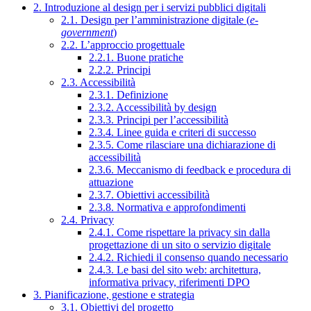
2. Introduzione al design per i servizi pubblici digitali
2.1. Design per l’amministrazione digitale (
e-
government
)
2.2. L’approccio progettuale
2.2.1. Buone pratiche
2.2.2. Principi
2.3. Accessibilità
2.3.1. Definizione
2.3.2. Accessibilità by design
2.3.3. Principi per l’accessibilità
2.3.4. Linee guida e criteri di successo
2.3.5. Come rilasciare una dichiarazione di
accessibilità
2.3.6. Meccanismo di feedback e procedura di
attuazione
2.3.7. Obiettivi accessibilità
2.3.8. Normativa e approfondimenti
2.4. Privacy
2.4.1. Come rispettare la privacy sin dalla
progettazione di un sito o servizio digitale
2.4.2. Richiedi il consenso quando necessario
2.4.3. Le basi del sito web: architettura,
informativa privacy, riferimenti DPO
3. Pianificazione, gestione e strategia
3.1. Obiettivi del progetto