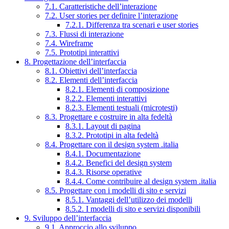
7.1. Caratteristiche dell’interazione
7.2. User stories per definire l’interazione
7.2.1. Differenza tra scenari e user stories
7.3. Flussi di interazione
7.4. Wireframe
7.5. Prototipi interattivi
8. Progettazione dell’interfaccia
8.1. Obiettivi dell’interfaccia
8.2. Elementi dell’interfaccia
8.2.1. Elementi di composizione
8.2.2. Elementi interattivi
8.2.3. Elementi testuali (microtesti)
8.3. Progettare e costruire in alta fedeltà
8.3.1. Layout di pagina
8.3.2. Prototipi in alta fedeltà
8.4. Progettare con il design system .italia
8.4.1. Documentazione
8.4.2. Benefici del design system
8.4.3. Risorse operative
8.4.4. Come contribuire al design system .italia
8.5. Progettare con i modelli di sito e servizi
8.5.1. Vantaggi dell’utilizzo dei modelli
8.5.2. I modelli di sito e servizi disponibili
9. Sviluppo dell’interfaccia
9.1. Approccio allo sviluppo