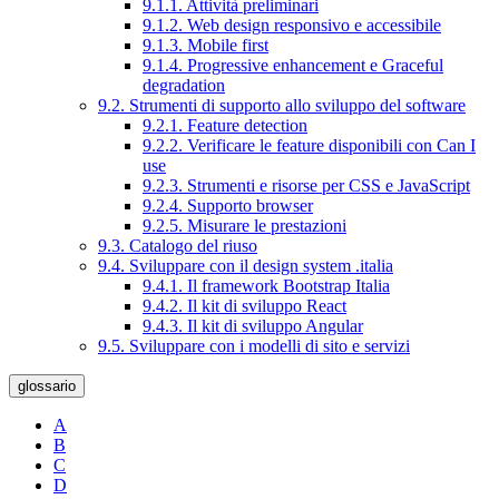
9.1.1. Attività preliminari
9.1.2. Web design responsivo e accessibile
9.1.3. Mobile first
9.1.4. Progressive enhancement e Graceful
degradation
9.2. Strumenti di supporto allo sviluppo del software
9.2.1. Feature detection
9.2.2. Verificare le feature disponibili con Can I
use
9.2.3. Strumenti e risorse per CSS e JavaScript
9.2.4. Supporto browser
9.2.5. Misurare le prestazioni
9.3. Catalogo del riuso
9.4. Sviluppare con il design system .italia
9.4.1. Il framework Bootstrap Italia
9.4.2. Il kit di sviluppo React
9.4.3. Il kit di sviluppo Angular
9.5. Sviluppare con i modelli di sito e servizi
glossario
A
B
C
D