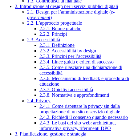
1.3. Contribuisci al manuale
2. Introduzione al design per i servizi pubblici digitali
2.1. Design per l’amministrazione digitale (
e-
government
)
2.2. L’approccio progettuale
2.2.1. Buone pratiche
2.2.2. Principi
2.3. Accessibilità
2.3.1. Definizione
2.3.2. Accessibilità by design
2.3.3. Principi per l’accessibilità
2.3.4. Linee guida e criteri di successo
2.3.5. Come rilasciare una dichiarazione di
accessibilità
2.3.6. Meccanismo di feedback e procedura di
attuazione
2.3.7. Obiettivi accessibilità
2.3.8. Normativa e approfondimenti
2.4. Privacy
2.4.1. Come rispettare la privacy sin dalla
progettazione di un sito o servizio digitale
2.4.2. Richiedi il consenso quando necessario
2.4.3. Le basi del sito web: architettura,
informativa privacy, riferimenti DPO
3. Pianificazione, gestione e strategia