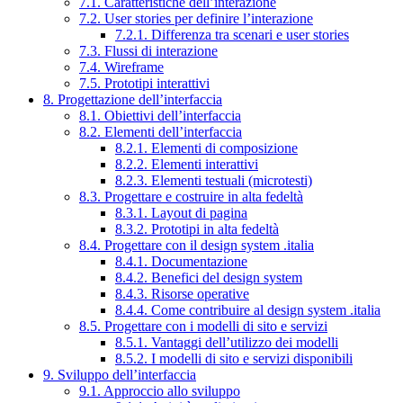
7.1. Caratteristiche dell’interazione
7.2. User stories per definire l’interazione
7.2.1. Differenza tra scenari e user stories
7.3. Flussi di interazione
7.4. Wireframe
7.5. Prototipi interattivi
8. Progettazione dell’interfaccia
8.1. Obiettivi dell’interfaccia
8.2. Elementi dell’interfaccia
8.2.1. Elementi di composizione
8.2.2. Elementi interattivi
8.2.3. Elementi testuali (microtesti)
8.3. Progettare e costruire in alta fedeltà
8.3.1. Layout di pagina
8.3.2. Prototipi in alta fedeltà
8.4. Progettare con il design system .italia
8.4.1. Documentazione
8.4.2. Benefici del design system
8.4.3. Risorse operative
8.4.4. Come contribuire al design system .italia
8.5. Progettare con i modelli di sito e servizi
8.5.1. Vantaggi dell’utilizzo dei modelli
8.5.2. I modelli di sito e servizi disponibili
9. Sviluppo dell’interfaccia
9.1. Approccio allo sviluppo