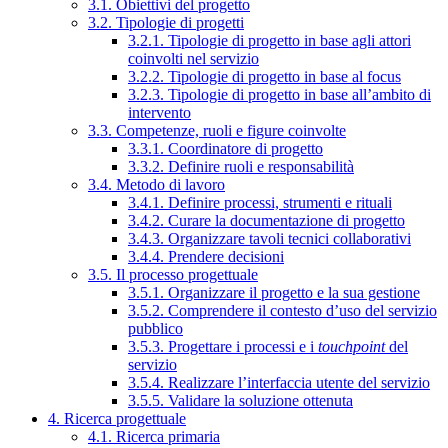
3.1. Obiettivi del progetto
3.2. Tipologie di progetti
3.2.1. Tipologie di progetto in base agli attori
coinvolti nel servizio
3.2.2. Tipologie di progetto in base al focus
3.2.3. Tipologie di progetto in base all’ambito di
intervento
3.3. Competenze, ruoli e figure coinvolte
3.3.1. Coordinatore di progetto
3.3.2. Definire ruoli e responsabilità
3.4. Metodo di lavoro
3.4.1. Definire processi, strumenti e rituali
3.4.2. Curare la documentazione di progetto
3.4.3. Organizzare tavoli tecnici collaborativi
3.4.4. Prendere decisioni
3.5. Il processo progettuale
3.5.1. Organizzare il progetto e la sua gestione
3.5.2. Comprendere il contesto d’uso del servizio
pubblico
3.5.3. Progettare i processi e i
touchpoint
del
servizio
3.5.4. Realizzare l’interfaccia utente del servizio
3.5.5. Validare la soluzione ottenuta
4. Ricerca progettuale
4.1. Ricerca primaria