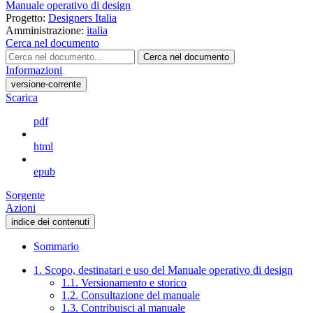
Manuale operativo di design
Progetto:
Designers Italia
Amministrazione:
italia
Cerca nel documento
Cerca nel documento
Informazioni
versione-corrente
Scarica
pdf
html
epub
Sorgente
Azioni
indice dei contenuti
Sommario
1. Scopo, destinatari e uso del Manuale operativo di design
1.1. Versionamento e storico
1.2. Consultazione del manuale
1.3. Contribuisci al manuale