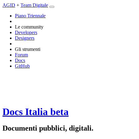
AGID
+
Team Digitale
Piano Triennale
Le community
Developers
Designers
Gli strumenti
Forum
Docs
GitHub
Docs Italia
beta
Documenti pubblici, digitali.