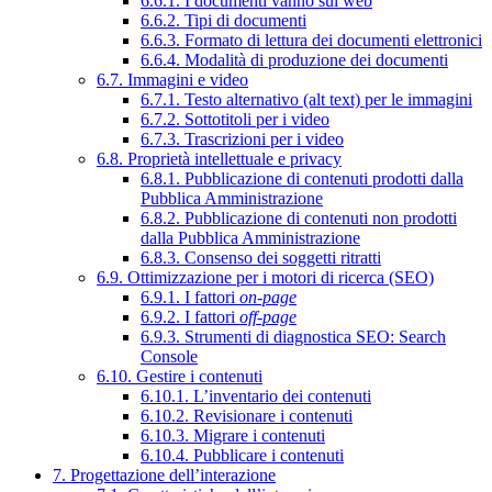
6.6.1. I documenti vanno sul web
6.6.2. Tipi di documenti
6.6.3. Formato di lettura dei documenti elettronici
6.6.4. Modalità di produzione dei documenti
6.7. Immagini e video
6.7.1. Testo alternativo (alt text) per le immagini
6.7.2. Sottotitoli per i video
6.7.3. Trascrizioni per i video
6.8. Proprietà intellettuale e privacy
6.8.1. Pubblicazione di contenuti prodotti dalla
Pubblica Amministrazione
6.8.2. Pubblicazione di contenuti non prodotti
dalla Pubblica Amministrazione
6.8.3. Consenso dei soggetti ritratti
6.9. Ottimizzazione per i motori di ricerca (SEO)
6.9.1. I fattori
on-page
6.9.2. I fattori
off-page
6.9.3. Strumenti di diagnostica SEO: Search
Console
6.10. Gestire i contenuti
6.10.1. L’inventario dei contenuti
6.10.2. Revisionare i contenuti
6.10.3. Migrare i contenuti
6.10.4. Pubblicare i contenuti
7. Progettazione dell’interazione