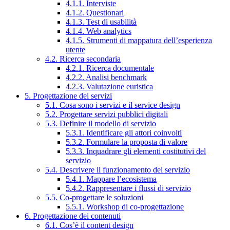
4.1.1. Interviste
4.1.2. Questionari
4.1.3. Test di usabilità
4.1.4. Web analytics
4.1.5. Strumenti di mappatura dell’esperienza
utente
4.2. Ricerca secondaria
4.2.1. Ricerca documentale
4.2.2. Analisi benchmark
4.2.3. Valutazione euristica
5. Progettazione dei servizi
5.1. Cosa sono i servizi e il service design
5.2. Progettare servizi pubblici digitali
5.3. Definire il modello di servizio
5.3.1. Identificare gli attori coinvolti
5.3.2. Formulare la proposta di valore
5.3.3. Inquadrare gli elementi costitutivi del
servizio
5.4. Descrivere il funzionamento del servizio
5.4.1. Mappare l’ecosistema
5.4.2. Rappresentare i flussi di servizio
5.5. Co-progettare le soluzioni
5.5.1. Workshop di co-progettazione
6. Progettazione dei contenuti
6.1. Cos’è il content design