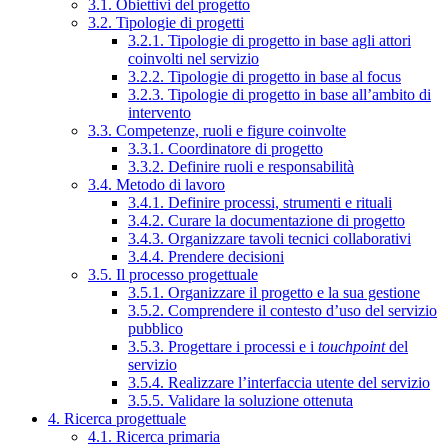
3.1. Obiettivi del progetto
3.2. Tipologie di progetti
3.2.1. Tipologie di progetto in base agli attori
coinvolti nel servizio
3.2.2. Tipologie di progetto in base al focus
3.2.3. Tipologie di progetto in base all’ambito di
intervento
3.3. Competenze, ruoli e figure coinvolte
3.3.1. Coordinatore di progetto
3.3.2. Definire ruoli e responsabilità
3.4. Metodo di lavoro
3.4.1. Definire processi, strumenti e rituali
3.4.2. Curare la documentazione di progetto
3.4.3. Organizzare tavoli tecnici collaborativi
3.4.4. Prendere decisioni
3.5. Il processo progettuale
3.5.1. Organizzare il progetto e la sua gestione
3.5.2. Comprendere il contesto d’uso del servizio
pubblico
3.5.3. Progettare i processi e i
touchpoint
del
servizio
3.5.4. Realizzare l’interfaccia utente del servizio
3.5.5. Validare la soluzione ottenuta
4. Ricerca progettuale
4.1. Ricerca primaria