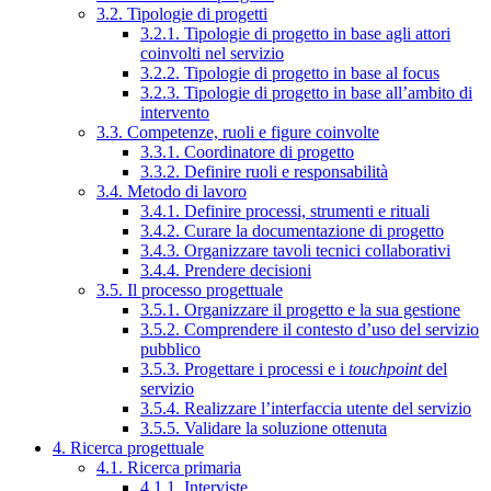
3.2. Tipologie di progetti
3.2.1. Tipologie di progetto in base agli attori
coinvolti nel servizio
3.2.2. Tipologie di progetto in base al focus
3.2.3. Tipologie di progetto in base all’ambito di
intervento
3.3. Competenze, ruoli e figure coinvolte
3.3.1. Coordinatore di progetto
3.3.2. Definire ruoli e responsabilità
3.4. Metodo di lavoro
3.4.1. Definire processi, strumenti e rituali
3.4.2. Curare la documentazione di progetto
3.4.3. Organizzare tavoli tecnici collaborativi
3.4.4. Prendere decisioni
3.5. Il processo progettuale
3.5.1. Organizzare il progetto e la sua gestione
3.5.2. Comprendere il contesto d’uso del servizio
pubblico
3.5.3. Progettare i processi e i
touchpoint
del
servizio
3.5.4. Realizzare l’interfaccia utente del servizio
3.5.5. Validare la soluzione ottenuta
4. Ricerca progettuale
4.1. Ricerca primaria
4.1.1. Interviste