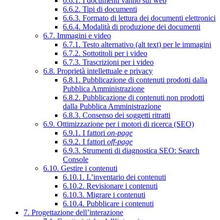
6.6.1. I documenti vanno sul web
6.6.2. Tipi di documenti
6.6.3. Formato di lettura dei documenti elettronici
6.6.4. Modalità di produzione dei documenti
6.7. Immagini e video
6.7.1. Testo alternativo (alt text) per le immagini
6.7.2. Sottotitoli per i video
6.7.3. Trascrizioni per i video
6.8. Proprietà intellettuale e privacy
6.8.1. Pubblicazione di contenuti prodotti dalla
Pubblica Amministrazione
6.8.2. Pubblicazione di contenuti non prodotti
dalla Pubblica Amministrazione
6.8.3. Consenso dei soggetti ritratti
6.9. Ottimizzazione per i motori di ricerca (SEO)
6.9.1. I fattori
on-page
6.9.2. I fattori
off-page
6.9.3. Strumenti di diagnostica SEO: Search
Console
6.10. Gestire i contenuti
6.10.1. L’inventario dei contenuti
6.10.2. Revisionare i contenuti
6.10.3. Migrare i contenuti
6.10.4. Pubblicare i contenuti
7. Progettazione dell’interazione