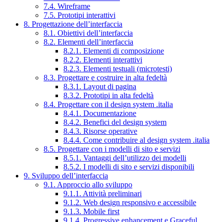
7.4. Wireframe
7.5. Prototipi interattivi
8. Progettazione dell’interfaccia
8.1. Obiettivi dell’interfaccia
8.2. Elementi dell’interfaccia
8.2.1. Elementi di composizione
8.2.2. Elementi interattivi
8.2.3. Elementi testuali (microtesti)
8.3. Progettare e costruire in alta fedeltà
8.3.1. Layout di pagina
8.3.2. Prototipi in alta fedeltà
8.4. Progettare con il design system .italia
8.4.1. Documentazione
8.4.2. Benefici del design system
8.4.3. Risorse operative
8.4.4. Come contribuire al design system .italia
8.5. Progettare con i modelli di sito e servizi
8.5.1. Vantaggi dell’utilizzo dei modelli
8.5.2. I modelli di sito e servizi disponibili
9. Sviluppo dell’interfaccia
9.1. Approccio allo sviluppo
9.1.1. Attività preliminari
9.1.2. Web design responsivo e accessibile
9.1.3. Mobile first
9.1.4. Progressive enhancement e Graceful