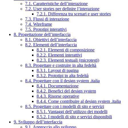
7.1. Caratteristiche dell’interazione
7.2. User stories per definire l’interazione
7.2.1. Differenza tra scenari e user stories
7.3. Flussi di interazione
7.4. Wireframe
7.5. Prototipi interattivi
8. Progettazione dell’interfaccia
8.1. Obiettivi dell’interfaccia
8.2. Elementi dell’interfaccia
8.2.1. Elementi di composizione
8.2.2. Elementi interattivi
8.2.3. Elementi testuali (microtesti)
8.3. Progettare e costruire in alta fedeltà
8.3.1. Layout di pagina
8.3.2. Prototipi in alta fedeltà
8.4. Progettare con il design system .italia
8.4.1. Documentazione
8.4.2. Benefici del design system
8.4.3. Risorse operative
8.4.4. Come contribuire al design system .italia
8.5. Progettare con i modelli di sito e servizi
8.5.1. Vantaggi dell’utilizzo dei modelli
8.5.2. I modelli di sito e servizi disponibili
9. Sviluppo dell’interfaccia
9.1. Approccio allo sviluppo