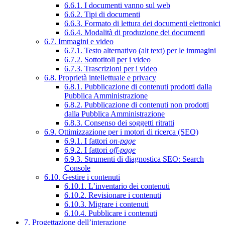
6.6.1. I documenti vanno sul web
6.6.2. Tipi di documenti
6.6.3. Formato di lettura dei documenti elettronici
6.6.4. Modalità di produzione dei documenti
6.7. Immagini e video
6.7.1. Testo alternativo (alt text) per le immagini
6.7.2. Sottotitoli per i video
6.7.3. Trascrizioni per i video
6.8. Proprietà intellettuale e privacy
6.8.1. Pubblicazione di contenuti prodotti dalla
Pubblica Amministrazione
6.8.2. Pubblicazione di contenuti non prodotti
dalla Pubblica Amministrazione
6.8.3. Consenso dei soggetti ritratti
6.9. Ottimizzazione per i motori di ricerca (SEO)
6.9.1. I fattori
on-page
6.9.2. I fattori
off-page
6.9.3. Strumenti di diagnostica SEO: Search
Console
6.10. Gestire i contenuti
6.10.1. L’inventario dei contenuti
6.10.2. Revisionare i contenuti
6.10.3. Migrare i contenuti
6.10.4. Pubblicare i contenuti
7. Progettazione dell’interazione