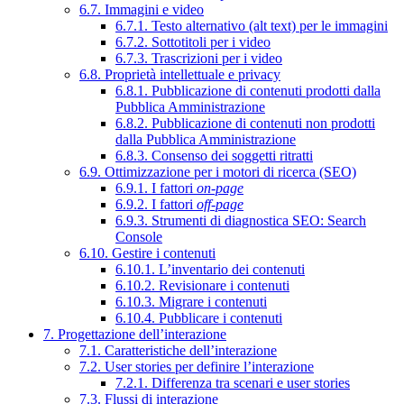
6.7. Immagini e video
6.7.1. Testo alternativo (alt text) per le immagini
6.7.2. Sottotitoli per i video
6.7.3. Trascrizioni per i video
6.8. Proprietà intellettuale e privacy
6.8.1. Pubblicazione di contenuti prodotti dalla
Pubblica Amministrazione
6.8.2. Pubblicazione di contenuti non prodotti
dalla Pubblica Amministrazione
6.8.3. Consenso dei soggetti ritratti
6.9. Ottimizzazione per i motori di ricerca (SEO)
6.9.1. I fattori
on-page
6.9.2. I fattori
off-page
6.9.3. Strumenti di diagnostica SEO: Search
Console
6.10. Gestire i contenuti
6.10.1. L’inventario dei contenuti
6.10.2. Revisionare i contenuti
6.10.3. Migrare i contenuti
6.10.4. Pubblicare i contenuti
7. Progettazione dell’interazione
7.1. Caratteristiche dell’interazione
7.2. User stories per definire l’interazione
7.2.1. Differenza tra scenari e user stories
7.3. Flussi di interazione