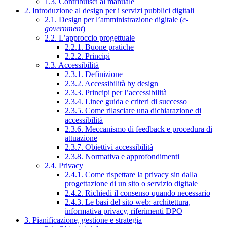
1.3. Contribuisci al manuale
2. Introduzione al design per i servizi pubblici digitali
2.1. Design per l’amministrazione digitale (
e-
government
)
2.2. L’approccio progettuale
2.2.1. Buone pratiche
2.2.2. Principi
2.3. Accessibilità
2.3.1. Definizione
2.3.2. Accessibilità by design
2.3.3. Principi per l’accessibilità
2.3.4. Linee guida e criteri di successo
2.3.5. Come rilasciare una dichiarazione di
accessibilità
2.3.6. Meccanismo di feedback e procedura di
attuazione
2.3.7. Obiettivi accessibilità
2.3.8. Normativa e approfondimenti
2.4. Privacy
2.4.1. Come rispettare la privacy sin dalla
progettazione di un sito o servizio digitale
2.4.2. Richiedi il consenso quando necessario
2.4.3. Le basi del sito web: architettura,
informativa privacy, riferimenti DPO
3. Pianificazione, gestione e strategia