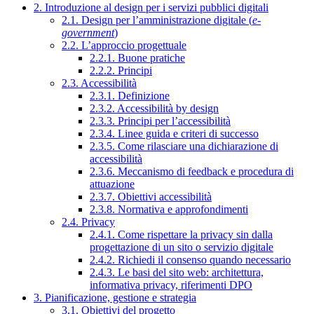
2. Introduzione al design per i servizi pubblici digitali
2.1. Design per l’amministrazione digitale (
e-
government
)
2.2. L’approccio progettuale
2.2.1. Buone pratiche
2.2.2. Principi
2.3. Accessibilità
2.3.1. Definizione
2.3.2. Accessibilità by design
2.3.3. Principi per l’accessibilità
2.3.4. Linee guida e criteri di successo
2.3.5. Come rilasciare una dichiarazione di
accessibilità
2.3.6. Meccanismo di feedback e procedura di
attuazione
2.3.7. Obiettivi accessibilità
2.3.8. Normativa e approfondimenti
2.4. Privacy
2.4.1. Come rispettare la privacy sin dalla
progettazione di un sito o servizio digitale
2.4.2. Richiedi il consenso quando necessario
2.4.3. Le basi del sito web: architettura,
informativa privacy, riferimenti DPO
3. Pianificazione, gestione e strategia
3.1. Obiettivi del progetto