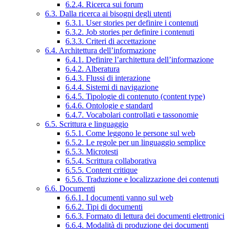
6.2.4. Ricerca sui forum
6.3. Dalla ricerca ai bisogni degli utenti
6.3.1. User stories per definire i contenuti
6.3.2. Job stories per definire i contenuti
6.3.3. Criteri di accettazione
6.4. Architettura dell’informazione
6.4.1. Definire l’architettura dell’informazione
6.4.2. Alberatura
6.4.3. Flussi di interazione
6.4.4. Sistemi di navigazione
6.4.5. Tipologie di contenuto (content type)
6.4.6. Ontologie e standard
6.4.7. Vocabolari controllati e tassonomie
6.5. Scrittura e linguaggio
6.5.1. Come leggono le persone sul web
6.5.2. Le regole per un linguaggio semplice
6.5.3. Microtesti
6.5.4. Scrittura collaborativa
6.5.5. Content critique
6.5.6. Traduzione e localizzazione dei contenuti
6.6. Documenti
6.6.1. I documenti vanno sul web
6.6.2. Tipi di documenti
6.6.3. Formato di lettura dei documenti elettronici
6.6.4. Modalità di produzione dei documenti