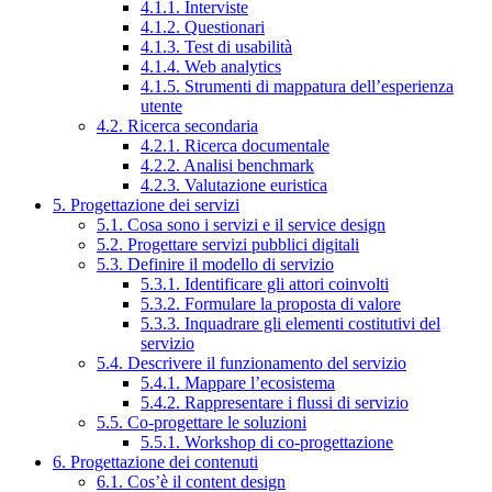
4.1.1. Interviste
4.1.2. Questionari
4.1.3. Test di usabilità
4.1.4. Web analytics
4.1.5. Strumenti di mappatura dell’esperienza
utente
4.2. Ricerca secondaria
4.2.1. Ricerca documentale
4.2.2. Analisi benchmark
4.2.3. Valutazione euristica
5. Progettazione dei servizi
5.1. Cosa sono i servizi e il service design
5.2. Progettare servizi pubblici digitali
5.3. Definire il modello di servizio
5.3.1. Identificare gli attori coinvolti
5.3.2. Formulare la proposta di valore
5.3.3. Inquadrare gli elementi costitutivi del
servizio
5.4. Descrivere il funzionamento del servizio
5.4.1. Mappare l’ecosistema
5.4.2. Rappresentare i flussi di servizio
5.5. Co-progettare le soluzioni
5.5.1. Workshop di co-progettazione
6. Progettazione dei contenuti
6.1. Cos’è il content design