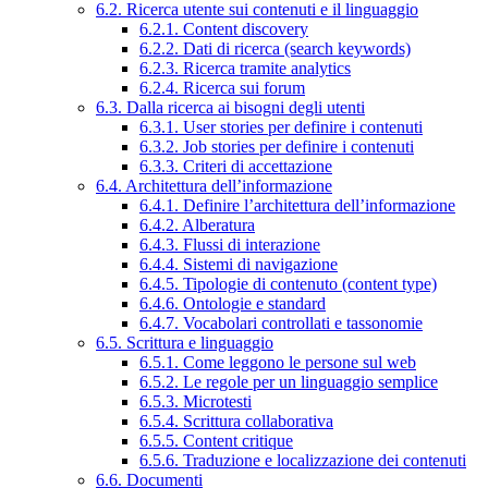
6.2. Ricerca utente sui contenuti e il linguaggio
6.2.1. Content discovery
6.2.2. Dati di ricerca (search keywords)
6.2.3. Ricerca tramite analytics
6.2.4. Ricerca sui forum
6.3. Dalla ricerca ai bisogni degli utenti
6.3.1. User stories per definire i contenuti
6.3.2. Job stories per definire i contenuti
6.3.3. Criteri di accettazione
6.4. Architettura dell’informazione
6.4.1. Definire l’architettura dell’informazione
6.4.2. Alberatura
6.4.3. Flussi di interazione
6.4.4. Sistemi di navigazione
6.4.5. Tipologie di contenuto (content type)
6.4.6. Ontologie e standard
6.4.7. Vocabolari controllati e tassonomie
6.5. Scrittura e linguaggio
6.5.1. Come leggono le persone sul web
6.5.2. Le regole per un linguaggio semplice
6.5.3. Microtesti
6.5.4. Scrittura collaborativa
6.5.5. Content critique
6.5.6. Traduzione e localizzazione dei contenuti
6.6. Documenti