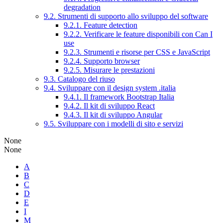
degradation
9.2. Strumenti di supporto allo sviluppo del software
9.2.1. Feature detection
9.2.2. Verificare le feature disponibili con Can I
use
9.2.3. Strumenti e risorse per CSS e JavaScript
9.2.4. Supporto browser
9.2.5. Misurare le prestazioni
9.3. Catalogo del riuso
9.4. Sviluppare con il design system .italia
9.4.1. Il framework Bootstrap Italia
9.4.2. Il kit di sviluppo React
9.4.3. Il kit di sviluppo Angular
9.5. Sviluppare con i modelli di sito e servizi
None
None
A
B
C
D
E
I
M