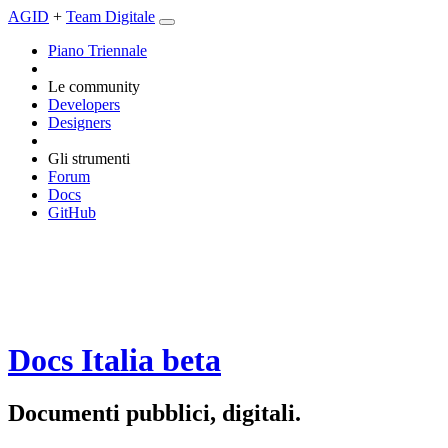
AGID
+
Team Digitale
Piano Triennale
Le community
Developers
Designers
Gli strumenti
Forum
Docs
GitHub
Docs Italia
beta
Documenti pubblici, digitali.