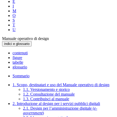
E
I
M
O
S
T
U
Manuale operativo di design
indici e glossario
contenuti
figure
tabelle
glossario
Sommario
1. Scopo, destinatari e uso del Manuale operativo di design
1.1. Versionamento e storico
1.2. Consultazione del manuale
1.3. Contribuisci al manuale
2. Introduzione al design per i servizi pubblici digitali
2.1. Design per l’amministrazione digitale (
e-
government
)