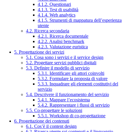
4.1.2. Questionari
4.1.3. Test di usabilità
4.1.4. Web analytics
4.1.5. Strumenti di mappatura dell’esperienza
utente
4.2. Ricerca secondaria
4.2.1. Ricerca documentale
4.2.2. Analisi benchmark
4.2.3. Valutazione euristica
5. Progettazione dei servizi
5.1. Cosa sono i servizi e il service design
5.2. Progettare servizi pubblici digitali
5.3. Definire il modello di servizio
5.3.1. Identificare gli attori coinvolti
5.3.2. Formulare la proposta di valore
5.3.3. Inquadrare gli elementi costitutivi del
servizio
5.4. Descrivere il funzionamento del servizio
5.4.1. Mappare l’ecosistema
5.4.2. Rappresentare i flussi di servizio
5.5. Co-progettare le soluzioni
5.5.1. Workshop di co-progettazione
6. Progettazione dei contenuti
6.1. Cos’è il content design
6.2. Ricerca utente sui contenuti e il linguaggio