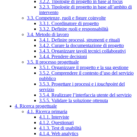
3.2.2. Tipologie di progetto in base al focus
3.2.3. Tipologie di progetto in base all’ambito di
intervento
3.3. Competenze, ruoli e figure coinvolte
3.3.1. Coordinatore di progetto
3.3.2. Definire ruoli e responsabilità
3.4. Metodo di lavoro
3.4.1. Definire processi, strumenti e rituali
3.4.2. Curare la documentazione di progetto
3.4.3. Organizzare tavoli tecnici collaborativi
3.4.4. Prendere decisioni
3.5. Il processo progettuale
3.5.1. Organizzare il progetto e la sua gestione
3.5.2. Comprendere il contesto d’uso del servizio
pubblico
3.5.3. Progettare i processi e i
touchpoint
del
servizio
3.5.4. Realizzare l’interfaccia utente del servizio
3.5.5. Validare la soluzione ottenuta
4. Ricerca progettuale
4.1. Ricerca primaria
4.1.1. Interviste
4.1.2. Questionari
4.1.3. Test di usabilità
4.1.4. Web analytics