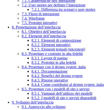
7.1. Caratteristiche dell’interazione
7.2. User stories per definire l’interazione
7.2.1. Differenza tra scenari e user stories
7.3. Flussi di interazione
7.4. Wireframe
7.5. Prototipi interattivi
8. Progettazione dell’interfaccia
8.1. Obiettivi dell’interfaccia
8.2. Elementi dell’interfaccia
8.2.1. Elementi di composizione
8.2.2. Elementi interattivi
8.2.3. Elementi testuali (microtesti)
8.3. Progettare e costruire in alta fedeltà
8.3.1. Layout di pagina
8.3.2. Prototipi in alta fedeltà
8.4. Progettare con il design system .italia
8.4.1. Documentazione
8.4.2. Benefici del design system
8.4.3. Risorse operative
8.4.4. Come contribuire al design system .italia
8.5. Progettare con i modelli di sito e servizi
8.5.1. Vantaggi dell’utilizzo dei modelli
8.5.2. I modelli di sito e servizi disponibili
9. Sviluppo dell’interfaccia
9.1. Approccio allo sviluppo