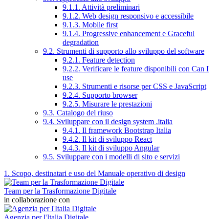
9.1.1. Attività preliminari
9.1.2. Web design responsivo e accessibile
9.1.3. Mobile first
9.1.4. Progressive enhancement e Graceful
degradation
9.2. Strumenti di supporto allo sviluppo del software
9.2.1. Feature detection
9.2.2. Verificare le feature disponibili con Can I
use
9.2.3. Strumenti e risorse per CSS e JavaScript
9.2.4. Supporto browser
9.2.5. Misurare le prestazioni
9.3. Catalogo del riuso
9.4. Sviluppare con il design system .italia
9.4.1. Il framework Bootstrap Italia
9.4.2. Il kit di sviluppo React
9.4.3. Il kit di sviluppo Angular
9.5. Sviluppare con i modelli di sito e servizi
1. Scopo, destinatari e uso del Manuale operativo di design
Team per la Trasformazione Digitale
in collaborazione con
Agenzia per l'Italia Digitale