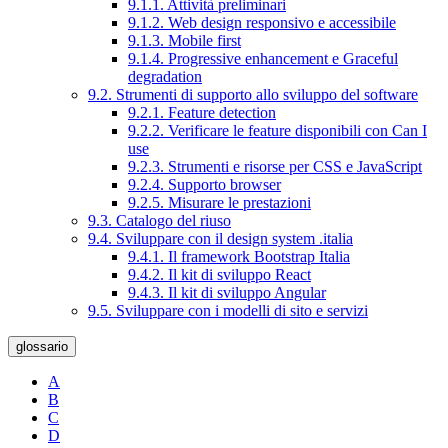
9.1.1. Attività preliminari
9.1.2. Web design responsivo e accessibile
9.1.3. Mobile first
9.1.4. Progressive enhancement e Graceful
degradation
9.2. Strumenti di supporto allo sviluppo del software
9.2.1. Feature detection
9.2.2. Verificare le feature disponibili con Can I
use
9.2.3. Strumenti e risorse per CSS e JavaScript
9.2.4. Supporto browser
9.2.5. Misurare le prestazioni
9.3. Catalogo del riuso
9.4. Sviluppare con il design system .italia
9.4.1. Il framework Bootstrap Italia
9.4.2. Il kit di sviluppo React
9.4.3. Il kit di sviluppo Angular
9.5. Sviluppare con i modelli di sito e servizi
glossario
A
B
C
D