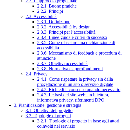
2.2. L’approccio progettuale
2.2.1. Buone pratiche
2.2.2. Principi
2.3. Accessibilità
2.3.1. Definizione
2.3.2. Accessibilità by design
2.3.3. Principi per l’accessibilità
2.3.4. Linee guida e criteri di successo
2.3.5. Come rilasciare una dichiarazione di
accessibilità
2.3.6. Meccanismo di feedback e procedura di
attuazione
2.3.7. Obiettivi accessibilità
2.3.8. Normativa e approfondimenti
2.4. Privacy
2.4.1. Come rispettare la privacy sin dalla
progettazione di un sito o servizio digitale
2.4.2. Richiedi il consenso quando necessario
2.4.3. Le basi del sito web: architettura,
informativa privacy, riferimenti DPO
3. Pianificazione, gestione e strategia
3.1. Obiettivi del progetto
3.2. Tipologie di progetti
3.2.1. Tipologie di progetto in base agli attori
coinvolti nel servizio