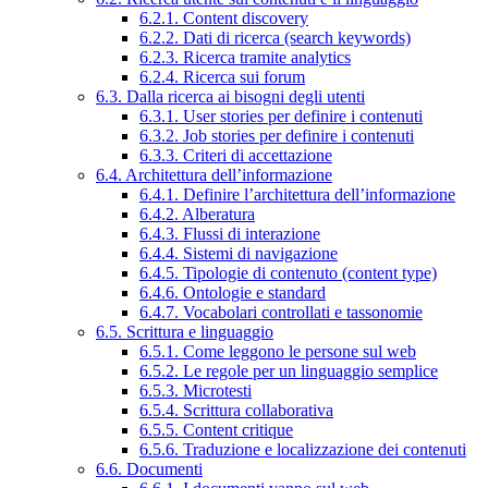
6.2.1. Content discovery
6.2.2. Dati di ricerca (search keywords)
6.2.3. Ricerca tramite analytics
6.2.4. Ricerca sui forum
6.3. Dalla ricerca ai bisogni degli utenti
6.3.1. User stories per definire i contenuti
6.3.2. Job stories per definire i contenuti
6.3.3. Criteri di accettazione
6.4. Architettura dell’informazione
6.4.1. Definire l’architettura dell’informazione
6.4.2. Alberatura
6.4.3. Flussi di interazione
6.4.4. Sistemi di navigazione
6.4.5. Tipologie di contenuto (content type)
6.4.6. Ontologie e standard
6.4.7. Vocabolari controllati e tassonomie
6.5. Scrittura e linguaggio
6.5.1. Come leggono le persone sul web
6.5.2. Le regole per un linguaggio semplice
6.5.3. Microtesti
6.5.4. Scrittura collaborativa
6.5.5. Content critique
6.5.6. Traduzione e localizzazione dei contenuti
6.6. Documenti