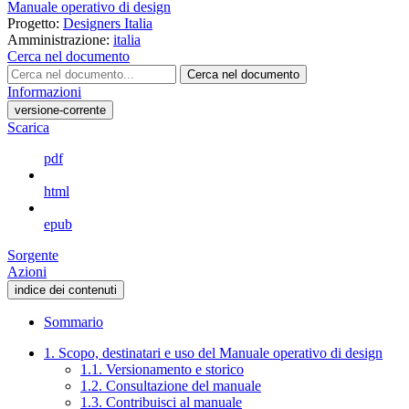
Manuale operativo di design
Progetto:
Designers Italia
Amministrazione:
italia
Cerca nel documento
Cerca nel documento
Informazioni
versione-corrente
Scarica
pdf
html
epub
Sorgente
Azioni
indice dei contenuti
Sommario
1. Scopo, destinatari e uso del Manuale operativo di design
1.1. Versionamento e storico
1.2. Consultazione del manuale
1.3. Contribuisci al manuale