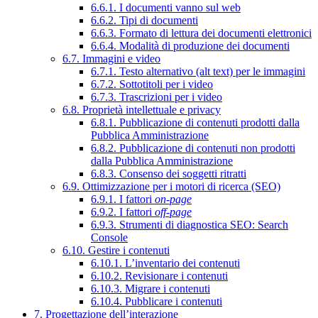
6.6.1. I documenti vanno sul web
6.6.2. Tipi di documenti
6.6.3. Formato di lettura dei documenti elettronici
6.6.4. Modalità di produzione dei documenti
6.7. Immagini e video
6.7.1. Testo alternativo (alt text) per le immagini
6.7.2. Sottotitoli per i video
6.7.3. Trascrizioni per i video
6.8. Proprietà intellettuale e privacy
6.8.1. Pubblicazione di contenuti prodotti dalla
Pubblica Amministrazione
6.8.2. Pubblicazione di contenuti non prodotti
dalla Pubblica Amministrazione
6.8.3. Consenso dei soggetti ritratti
6.9. Ottimizzazione per i motori di ricerca (SEO)
6.9.1. I fattori
on-page
6.9.2. I fattori
off-page
6.9.3. Strumenti di diagnostica SEO: Search
Console
6.10. Gestire i contenuti
6.10.1. L’inventario dei contenuti
6.10.2. Revisionare i contenuti
6.10.3. Migrare i contenuti
6.10.4. Pubblicare i contenuti
7. Progettazione dell’interazione