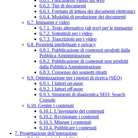
6.6.1. I documenti vanno sul web
6.6.2. Tipi di documenti
6.6.3. Formato di lettura dei documenti elettronici
6.6.4. Modalità di produzione dei documenti
6.7. Immagini e video
6.7.1. Testo alternativo (alt text) per le immagini
6.7.2. Sottotitoli per i video
6.7.3. Trascrizioni per i video
6.8. Proprietà intellettuale e privacy
6.8.1. Pubblicazione di contenuti prodotti dalla
Pubblica Amministrazione
6.8.2. Pubblicazione di contenuti non prodotti
dalla Pubblica Amministrazione
6.8.3. Consenso dei soggetti ritratti
6.9. Ottimizzazione per i motori di ricerca (SEO)
6.9.1. I fattori
on-page
6.9.2. I fattori
off-page
6.9.3. Strumenti di diagnostica SEO: Search
Console
6.10. Gestire i contenuti
6.10.1. L’inventario dei contenuti
6.10.2. Revisionare i contenuti
6.10.3. Migrare i contenuti
6.10.4. Pubblicare i contenuti
7. Progettazione dell’interazione