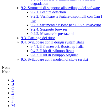
degradation
9.2. Strumenti di supporto allo sviluppo del software
9.2.1. Feature detection
9.2.2. Verificare le feature disponibili con Can I
use
9.2.3. Strumenti e risorse per CSS e JavaScript
9.2.4. Supporto browser
9.2.5. Misurare le prestazioni
9.3. Catalogo del riuso
9.4. Sviluppare con il design system .italia
9.4.1. Il framework Bootstrap Italia
9.4.2. Il kit di sviluppo React
9.4.3. Il kit di sviluppo Angular
9.5. Sviluppare con i modelli di sito e servizi
None
None
A
B
C
D
E
I
M