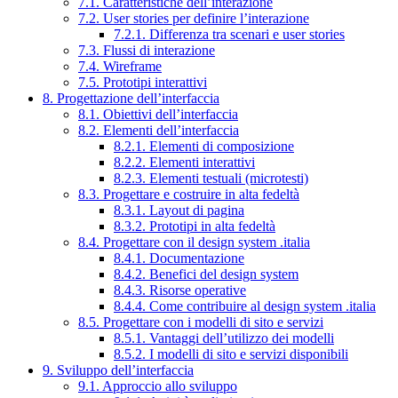
7.1. Caratteristiche dell’interazione
7.2. User stories per definire l’interazione
7.2.1. Differenza tra scenari e user stories
7.3. Flussi di interazione
7.4. Wireframe
7.5. Prototipi interattivi
8. Progettazione dell’interfaccia
8.1. Obiettivi dell’interfaccia
8.2. Elementi dell’interfaccia
8.2.1. Elementi di composizione
8.2.2. Elementi interattivi
8.2.3. Elementi testuali (microtesti)
8.3. Progettare e costruire in alta fedeltà
8.3.1. Layout di pagina
8.3.2. Prototipi in alta fedeltà
8.4. Progettare con il design system .italia
8.4.1. Documentazione
8.4.2. Benefici del design system
8.4.3. Risorse operative
8.4.4. Come contribuire al design system .italia
8.5. Progettare con i modelli di sito e servizi
8.5.1. Vantaggi dell’utilizzo dei modelli
8.5.2. I modelli di sito e servizi disponibili
9. Sviluppo dell’interfaccia
9.1. Approccio allo sviluppo