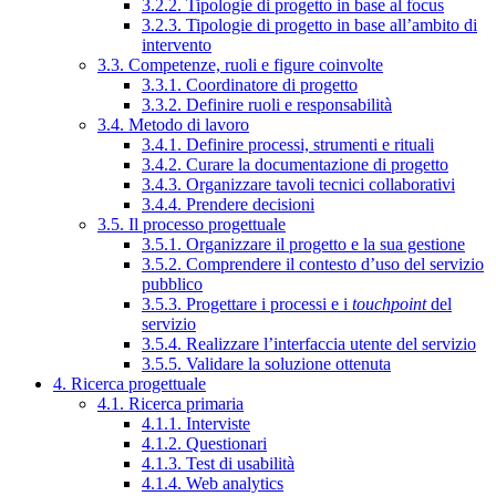
3.2.2. Tipologie di progetto in base al focus
3.2.3. Tipologie di progetto in base all’ambito di
intervento
3.3. Competenze, ruoli e figure coinvolte
3.3.1. Coordinatore di progetto
3.3.2. Definire ruoli e responsabilità
3.4. Metodo di lavoro
3.4.1. Definire processi, strumenti e rituali
3.4.2. Curare la documentazione di progetto
3.4.3. Organizzare tavoli tecnici collaborativi
3.4.4. Prendere decisioni
3.5. Il processo progettuale
3.5.1. Organizzare il progetto e la sua gestione
3.5.2. Comprendere il contesto d’uso del servizio
pubblico
3.5.3. Progettare i processi e i
touchpoint
del
servizio
3.5.4. Realizzare l’interfaccia utente del servizio
3.5.5. Validare la soluzione ottenuta
4. Ricerca progettuale
4.1. Ricerca primaria
4.1.1. Interviste
4.1.2. Questionari
4.1.3. Test di usabilità
4.1.4. Web analytics