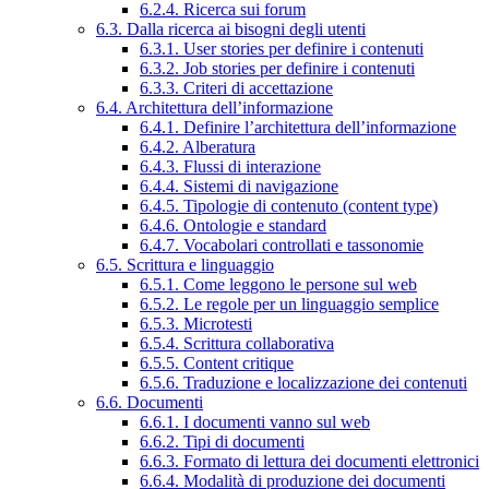
6.2.4. Ricerca sui forum
6.3. Dalla ricerca ai bisogni degli utenti
6.3.1. User stories per definire i contenuti
6.3.2. Job stories per definire i contenuti
6.3.3. Criteri di accettazione
6.4. Architettura dell’informazione
6.4.1. Definire l’architettura dell’informazione
6.4.2. Alberatura
6.4.3. Flussi di interazione
6.4.4. Sistemi di navigazione
6.4.5. Tipologie di contenuto (content type)
6.4.6. Ontologie e standard
6.4.7. Vocabolari controllati e tassonomie
6.5. Scrittura e linguaggio
6.5.1. Come leggono le persone sul web
6.5.2. Le regole per un linguaggio semplice
6.5.3. Microtesti
6.5.4. Scrittura collaborativa
6.5.5. Content critique
6.5.6. Traduzione e localizzazione dei contenuti
6.6. Documenti
6.6.1. I documenti vanno sul web
6.6.2. Tipi di documenti
6.6.3. Formato di lettura dei documenti elettronici
6.6.4. Modalità di produzione dei documenti