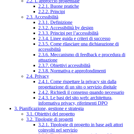
2.2. L’approccio progettuale
2.2.1. Buone pratiche
2.2.2. Principi
2.3. Accessibilità
2.3.1. Definizione
2.3.2. Accessibilità by design
2.3.3. Principi per l’accessibilità
2.3.4. Linee guida e criteri di successo
2.3.5. Come rilasciare una dichiarazione di
accessibilità
2.3.6. Meccanismo di feedback e procedura di
attuazione
2.3.7. Obiettivi accessibilità
2.3.8. Normativa e approfondimenti
2.4. Privacy
2.4.1. Come rispettare la privacy sin dalla
progettazione di un sito o servizio digitale
2.4.2. Richiedi il consenso quando necessario
2.4.3. Le basi del sito web: architettura,
informativa privacy, riferimenti DPO
3. Pianificazione, gestione e strategia
3.1. Obiettivi del progetto
3.2. Tipologie di progetti
3.2.1. Tipologie di progetto in base agli attori
coinvolti nel servizio