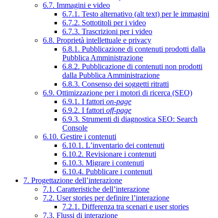
6.7. Immagini e video
6.7.1. Testo alternativo (alt text) per le immagini
6.7.2. Sottotitoli per i video
6.7.3. Trascrizioni per i video
6.8. Proprietà intellettuale e privacy
6.8.1. Pubblicazione di contenuti prodotti dalla
Pubblica Amministrazione
6.8.2. Pubblicazione di contenuti non prodotti
dalla Pubblica Amministrazione
6.8.3. Consenso dei soggetti ritratti
6.9. Ottimizzazione per i motori di ricerca (SEO)
6.9.1. I fattori
on-page
6.9.2. I fattori
off-page
6.9.3. Strumenti di diagnostica SEO: Search
Console
6.10. Gestire i contenuti
6.10.1. L’inventario dei contenuti
6.10.2. Revisionare i contenuti
6.10.3. Migrare i contenuti
6.10.4. Pubblicare i contenuti
7. Progettazione dell’interazione
7.1. Caratteristiche dell’interazione
7.2. User stories per definire l’interazione
7.2.1. Differenza tra scenari e user stories
7.3. Flussi di interazione