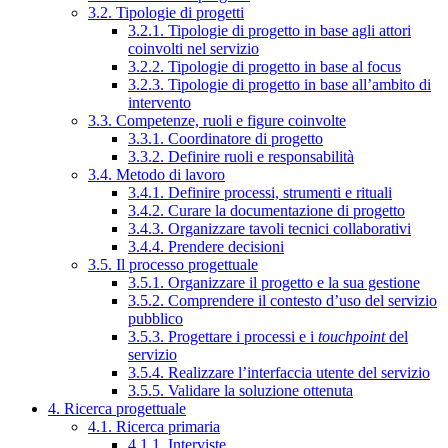
3.2. Tipologie di progetti
3.2.1. Tipologie di progetto in base agli attori
coinvolti nel servizio
3.2.2. Tipologie di progetto in base al focus
3.2.3. Tipologie di progetto in base all’ambito di
intervento
3.3. Competenze, ruoli e figure coinvolte
3.3.1. Coordinatore di progetto
3.3.2. Definire ruoli e responsabilità
3.4. Metodo di lavoro
3.4.1. Definire processi, strumenti e rituali
3.4.2. Curare la documentazione di progetto
3.4.3. Organizzare tavoli tecnici collaborativi
3.4.4. Prendere decisioni
3.5. Il processo progettuale
3.5.1. Organizzare il progetto e la sua gestione
3.5.2. Comprendere il contesto d’uso del servizio
pubblico
3.5.3. Progettare i processi e i
touchpoint
del
servizio
3.5.4. Realizzare l’interfaccia utente del servizio
3.5.5. Validare la soluzione ottenuta
4. Ricerca progettuale
4.1. Ricerca primaria
4.1.1. Interviste