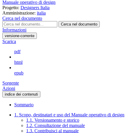
Manuale operativo di design
Progetto:
Designers Italia
Amministrazione:
italia
Cerca nel documento
Cerca nel documento
Informazioni
versione-corrente
Scarica
pdf
html
epub
Sorgente
Azioni
indice dei contenuti
Sommario
1. Scopo, destinatari e uso del Manuale operativo di design
1.1. Versionamento e storico
1.2. Consultazione del manuale
1.3. Contribuisci al manuale