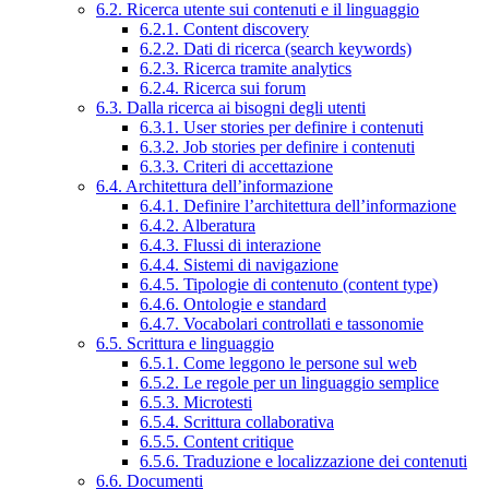
6.2. Ricerca utente sui contenuti e il linguaggio
6.2.1. Content discovery
6.2.2. Dati di ricerca (search keywords)
6.2.3. Ricerca tramite analytics
6.2.4. Ricerca sui forum
6.3. Dalla ricerca ai bisogni degli utenti
6.3.1. User stories per definire i contenuti
6.3.2. Job stories per definire i contenuti
6.3.3. Criteri di accettazione
6.4. Architettura dell’informazione
6.4.1. Definire l’architettura dell’informazione
6.4.2. Alberatura
6.4.3. Flussi di interazione
6.4.4. Sistemi di navigazione
6.4.5. Tipologie di contenuto (content type)
6.4.6. Ontologie e standard
6.4.7. Vocabolari controllati e tassonomie
6.5. Scrittura e linguaggio
6.5.1. Come leggono le persone sul web
6.5.2. Le regole per un linguaggio semplice
6.5.3. Microtesti
6.5.4. Scrittura collaborativa
6.5.5. Content critique
6.5.6. Traduzione e localizzazione dei contenuti
6.6. Documenti