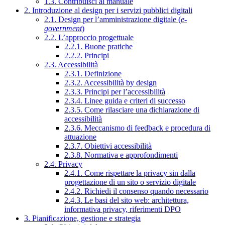
1.3. Contribuisci al manuale
2. Introduzione al design per i servizi pubblici digitali
2.1. Design per l’amministrazione digitale (
e-
government
)
2.2. L’approccio progettuale
2.2.1. Buone pratiche
2.2.2. Principi
2.3. Accessibilità
2.3.1. Definizione
2.3.2. Accessibilità by design
2.3.3. Principi per l’accessibilità
2.3.4. Linee guida e criteri di successo
2.3.5. Come rilasciare una dichiarazione di
accessibilità
2.3.6. Meccanismo di feedback e procedura di
attuazione
2.3.7. Obiettivi accessibilità
2.3.8. Normativa e approfondimenti
2.4. Privacy
2.4.1. Come rispettare la privacy sin dalla
progettazione di un sito o servizio digitale
2.4.2. Richiedi il consenso quando necessario
2.4.3. Le basi del sito web: architettura,
informativa privacy, riferimenti DPO
3. Pianificazione, gestione e strategia