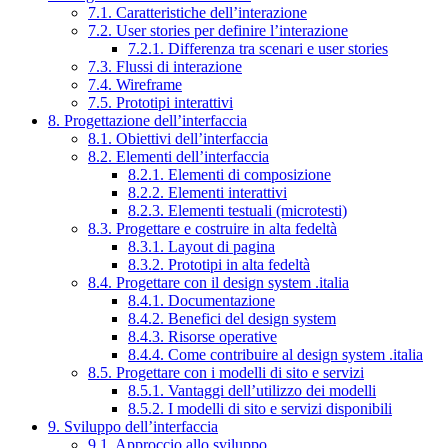
7.1. Caratteristiche dell’interazione
7.2. User stories per definire l’interazione
7.2.1. Differenza tra scenari e user stories
7.3. Flussi di interazione
7.4. Wireframe
7.5. Prototipi interattivi
8. Progettazione dell’interfaccia
8.1. Obiettivi dell’interfaccia
8.2. Elementi dell’interfaccia
8.2.1. Elementi di composizione
8.2.2. Elementi interattivi
8.2.3. Elementi testuali (microtesti)
8.3. Progettare e costruire in alta fedeltà
8.3.1. Layout di pagina
8.3.2. Prototipi in alta fedeltà
8.4. Progettare con il design system .italia
8.4.1. Documentazione
8.4.2. Benefici del design system
8.4.3. Risorse operative
8.4.4. Come contribuire al design system .italia
8.5. Progettare con i modelli di sito e servizi
8.5.1. Vantaggi dell’utilizzo dei modelli
8.5.2. I modelli di sito e servizi disponibili
9. Sviluppo dell’interfaccia
9.1. Approccio allo sviluppo