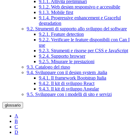
9.1.1. Attività preliminari
9.1.2. Web design responsivo e accessibile
9.1.3. Mobile first
9.1.4. Progressive enhancement e Graceful
degradation
9.2. Strumenti di supporto allo sviluppo del software
9.2.1. Feature detection
9.2.2. Verificare le feature disponibili con Can I
use
9.2.3. Strumenti e risorse per CSS e JavaScript
9.2.4. Supporto browser
9.2.5. Misurare le prestazioni
9.3. Catalogo del riuso
9.4. Sviluppare con il design system .italia
9.4.1. Il framework Bootstrap Italia
9.4.2. Il kit di sviluppo React
9.4.3. Il kit di sviluppo Angular
9.5. Sviluppare con i modelli di sito e servizi
glossario
A
B
C
D