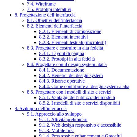
7.4. Wireframe
7.5. Prototipi interattivi
8. Progettazione dell’interfaccia
8.1. Obiettivi dell’interfaccia
8.2. Elementi dell’interfaccia
8.2.1. Elementi di composizione
8.2.2. Elementi interattivi
8.2.3. Elementi testuali (microtesti)
8.3. Progettare e costruire in alta fedeltà
8.3.1. Layout di pagina
8.3.2. Prototipi in alta fedeltà
8.4. Progettare con il design system .italia
8.4.1. Documentazione
8.4.2. Benefici del design system
8.4.3. Risorse operative
8.4.4. Come contribuire al design system .italia
8.5. Progettare con i modelli di sito e servizi
8.5.1. Vantaggi dell’utilizzo dei modelli
8.5.2. I modelli di sito e servizi disponibili
9. Sviluppo dell’interfaccia
9.1. Approccio allo sviluppo
9.1.1. Attività preliminari
9.1.2. Web design responsivo e accessibile
9.1.3. Mobile first
9.1.4. Progressive enhancement e Graceful