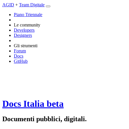
AGID
+
Team Digitale
Piano Triennale
Le community
Developers
Designers
Gli strumenti
Forum
Docs
GitHub
Docs Italia
beta
Documenti pubblici, digitali.