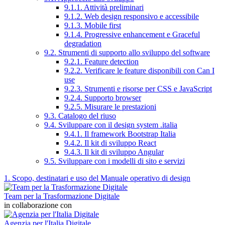
9.1.1. Attività preliminari
9.1.2. Web design responsivo e accessibile
9.1.3. Mobile first
9.1.4. Progressive enhancement e Graceful
degradation
9.2. Strumenti di supporto allo sviluppo del software
9.2.1. Feature detection
9.2.2. Verificare le feature disponibili con Can I
use
9.2.3. Strumenti e risorse per CSS e JavaScript
9.2.4. Supporto browser
9.2.5. Misurare le prestazioni
9.3. Catalogo del riuso
9.4. Sviluppare con il design system .italia
9.4.1. Il framework Bootstrap Italia
9.4.2. Il kit di sviluppo React
9.4.3. Il kit di sviluppo Angular
9.5. Sviluppare con i modelli di sito e servizi
1. Scopo, destinatari e uso del Manuale operativo di design
Team per la Trasformazione Digitale
in collaborazione con
Agenzia per l'Italia Digitale