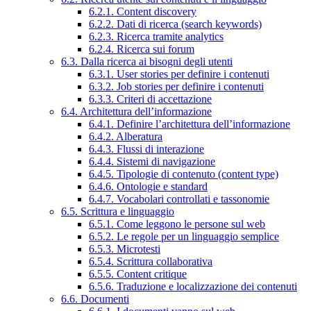
6.2.1. Content discovery
6.2.2. Dati di ricerca (search keywords)
6.2.3. Ricerca tramite analytics
6.2.4. Ricerca sui forum
6.3. Dalla ricerca ai bisogni degli utenti
6.3.1. User stories per definire i contenuti
6.3.2. Job stories per definire i contenuti
6.3.3. Criteri di accettazione
6.4. Architettura dell’informazione
6.4.1. Definire l’architettura dell’informazione
6.4.2. Alberatura
6.4.3. Flussi di interazione
6.4.4. Sistemi di navigazione
6.4.5. Tipologie di contenuto (content type)
6.4.6. Ontologie e standard
6.4.7. Vocabolari controllati e tassonomie
6.5. Scrittura e linguaggio
6.5.1. Come leggono le persone sul web
6.5.2. Le regole per un linguaggio semplice
6.5.3. Microtesti
6.5.4. Scrittura collaborativa
6.5.5. Content critique
6.5.6. Traduzione e localizzazione dei contenuti
6.6. Documenti