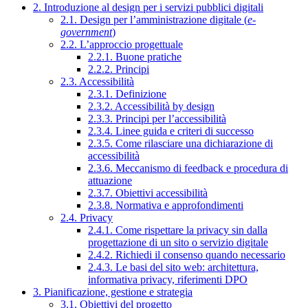
2. Introduzione al design per i servizi pubblici digitali
2.1. Design per l’amministrazione digitale (
e-
government
)
2.2. L’approccio progettuale
2.2.1. Buone pratiche
2.2.2. Principi
2.3. Accessibilità
2.3.1. Definizione
2.3.2. Accessibilità by design
2.3.3. Principi per l’accessibilità
2.3.4. Linee guida e criteri di successo
2.3.5. Come rilasciare una dichiarazione di
accessibilità
2.3.6. Meccanismo di feedback e procedura di
attuazione
2.3.7. Obiettivi accessibilità
2.3.8. Normativa e approfondimenti
2.4. Privacy
2.4.1. Come rispettare la privacy sin dalla
progettazione di un sito o servizio digitale
2.4.2. Richiedi il consenso quando necessario
2.4.3. Le basi del sito web: architettura,
informativa privacy, riferimenti DPO
3. Pianificazione, gestione e strategia
3.1. Obiettivi del progetto