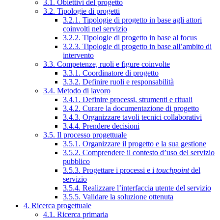
3.1. Obiettivi del progetto
3.2. Tipologie di progetti
3.2.1. Tipologie di progetto in base agli attori
coinvolti nel servizio
3.2.2. Tipologie di progetto in base al focus
3.2.3. Tipologie di progetto in base all’ambito di
intervento
3.3. Competenze, ruoli e figure coinvolte
3.3.1. Coordinatore di progetto
3.3.2. Definire ruoli e responsabilità
3.4. Metodo di lavoro
3.4.1. Definire processi, strumenti e rituali
3.4.2. Curare la documentazione di progetto
3.4.3. Organizzare tavoli tecnici collaborativi
3.4.4. Prendere decisioni
3.5. Il processo progettuale
3.5.1. Organizzare il progetto e la sua gestione
3.5.2. Comprendere il contesto d’uso del servizio
pubblico
3.5.3. Progettare i processi e i
touchpoint
del
servizio
3.5.4. Realizzare l’interfaccia utente del servizio
3.5.5. Validare la soluzione ottenuta
4. Ricerca progettuale
4.1. Ricerca primaria