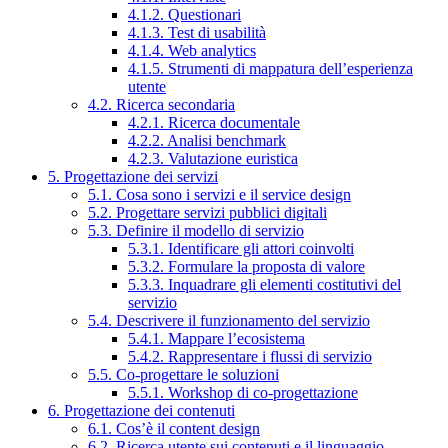
4.1.2. Questionari
4.1.3. Test di usabilità
4.1.4. Web analytics
4.1.5. Strumenti di mappatura dell’esperienza
utente
4.2. Ricerca secondaria
4.2.1. Ricerca documentale
4.2.2. Analisi benchmark
4.2.3. Valutazione euristica
5. Progettazione dei servizi
5.1. Cosa sono i servizi e il service design
5.2. Progettare servizi pubblici digitali
5.3. Definire il modello di servizio
5.3.1. Identificare gli attori coinvolti
5.3.2. Formulare la proposta di valore
5.3.3. Inquadrare gli elementi costitutivi del
servizio
5.4. Descrivere il funzionamento del servizio
5.4.1. Mappare l’ecosistema
5.4.2. Rappresentare i flussi di servizio
5.5. Co-progettare le soluzioni
5.5.1. Workshop di co-progettazione
6. Progettazione dei contenuti
6.1. Cos’è il content design
6.2. Ricerca utente sui contenuti e il linguaggio