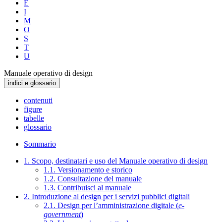
E
I
M
O
S
T
U
Manuale operativo di design
indici e glossario
contenuti
figure
tabelle
glossario
Sommario
1. Scopo, destinatari e uso del Manuale operativo di design
1.1. Versionamento e storico
1.2. Consultazione del manuale
1.3. Contribuisci al manuale
2. Introduzione al design per i servizi pubblici digitali
2.1. Design per l’amministrazione digitale (
e-
government
)