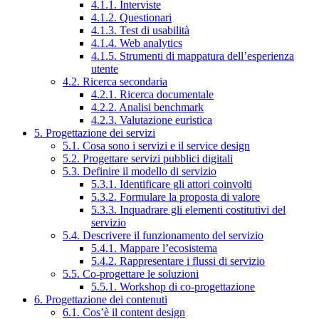
4.1.1. Interviste
4.1.2. Questionari
4.1.3. Test di usabilità
4.1.4. Web analytics
4.1.5. Strumenti di mappatura dell’esperienza
utente
4.2. Ricerca secondaria
4.2.1. Ricerca documentale
4.2.2. Analisi benchmark
4.2.3. Valutazione euristica
5. Progettazione dei servizi
5.1. Cosa sono i servizi e il service design
5.2. Progettare servizi pubblici digitali
5.3. Definire il modello di servizio
5.3.1. Identificare gli attori coinvolti
5.3.2. Formulare la proposta di valore
5.3.3. Inquadrare gli elementi costitutivi del
servizio
5.4. Descrivere il funzionamento del servizio
5.4.1. Mappare l’ecosistema
5.4.2. Rappresentare i flussi di servizio
5.5. Co-progettare le soluzioni
5.5.1. Workshop di co-progettazione
6. Progettazione dei contenuti
6.1. Cos’è il content design