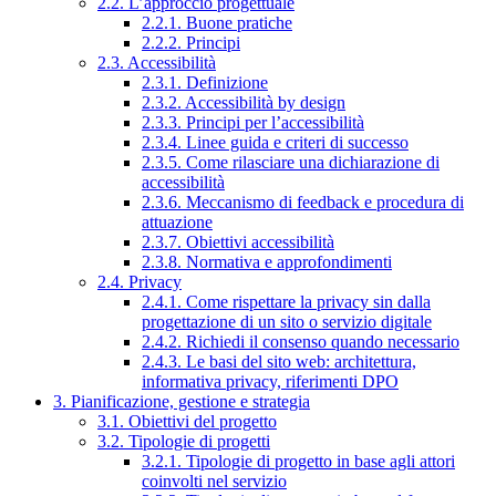
2.2. L’approccio progettuale
2.2.1. Buone pratiche
2.2.2. Principi
2.3. Accessibilità
2.3.1. Definizione
2.3.2. Accessibilità by design
2.3.3. Principi per l’accessibilità
2.3.4. Linee guida e criteri di successo
2.3.5. Come rilasciare una dichiarazione di
accessibilità
2.3.6. Meccanismo di feedback e procedura di
attuazione
2.3.7. Obiettivi accessibilità
2.3.8. Normativa e approfondimenti
2.4. Privacy
2.4.1. Come rispettare la privacy sin dalla
progettazione di un sito o servizio digitale
2.4.2. Richiedi il consenso quando necessario
2.4.3. Le basi del sito web: architettura,
informativa privacy, riferimenti DPO
3. Pianificazione, gestione e strategia
3.1. Obiettivi del progetto
3.2. Tipologie di progetti
3.2.1. Tipologie di progetto in base agli attori
coinvolti nel servizio