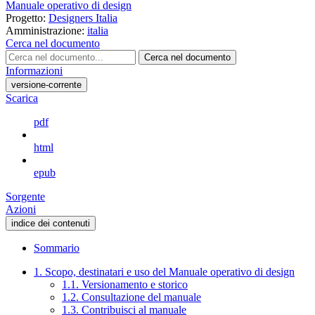
Manuale operativo di design
Progetto:
Designers Italia
Amministrazione:
italia
Cerca nel documento
Cerca nel documento
Informazioni
versione-corrente
Scarica
pdf
html
epub
Sorgente
Azioni
indice dei contenuti
Sommario
1. Scopo, destinatari e uso del Manuale operativo di design
1.1. Versionamento e storico
1.2. Consultazione del manuale
1.3. Contribuisci al manuale