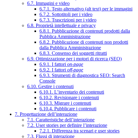
6.7. Immagini e video
6.7.1. Testo alternativo (alt text) per le immagini
6.7.2. Sottotitoli per i video
6.7.3. Trascrizioni per i video
6.8. Proprietà intellettuale e privacy
6.8.1. Pubblicazione di contenuti prodotti dalla
Pubblica Amministrazione
6.8.2. Pubblicazione di contenuti non prodotti
dalla Pubblica Amministrazione
6.8.3. Consenso dei soggetti ritratti
6.9. Ottimizzazione per i motori di ricerca (SEO)
6.9.1. I fattori
on-page
6.9.2. I fattori
off-page
6.9.3. Strumenti di diagnostica SEO: Search
Console
6.10. Gestire i contenuti
6.10.1. L’inventario dei contenuti
6.10.2. Revisionare i contenuti
6.10.3. Migrare i contenuti
6.10.4. Pubblicare i contenuti
7. Progettazione dell’interazione
7.1. Caratteristiche dell’interazione
7.2. User stories per definire l’interazione
7.2.1. Differenza tra scenari e user stories
7.3. Flussi di interazione