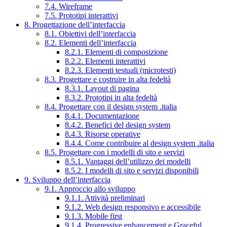
7.4. Wireframe
7.5. Prototipi interattivi
8. Progettazione dell’interfaccia
8.1. Obiettivi dell’interfaccia
8.2. Elementi dell’interfaccia
8.2.1. Elementi di composizione
8.2.2. Elementi interattivi
8.2.3. Elementi testuali (microtesti)
8.3. Progettare e costruire in alta fedeltà
8.3.1. Layout di pagina
8.3.2. Prototipi in alta fedeltà
8.4. Progettare con il design system .italia
8.4.1. Documentazione
8.4.2. Benefici del design system
8.4.3. Risorse operative
8.4.4. Come contribuire al design system .italia
8.5. Progettare con i modelli di sito e servizi
8.5.1. Vantaggi dell’utilizzo dei modelli
8.5.2. I modelli di sito e servizi disponibili
9. Sviluppo dell’interfaccia
9.1. Approccio allo sviluppo
9.1.1. Attività preliminari
9.1.2. Web design responsivo e accessibile
9.1.3. Mobile first
9.1.4. Progressive enhancement e Graceful