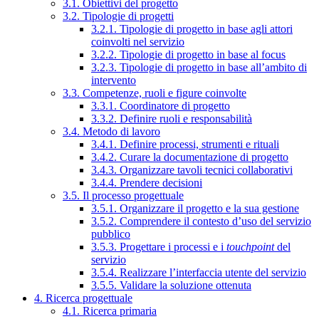
3.1. Obiettivi del progetto
3.2. Tipologie di progetti
3.2.1. Tipologie di progetto in base agli attori
coinvolti nel servizio
3.2.2. Tipologie di progetto in base al focus
3.2.3. Tipologie di progetto in base all’ambito di
intervento
3.3. Competenze, ruoli e figure coinvolte
3.3.1. Coordinatore di progetto
3.3.2. Definire ruoli e responsabilità
3.4. Metodo di lavoro
3.4.1. Definire processi, strumenti e rituali
3.4.2. Curare la documentazione di progetto
3.4.3. Organizzare tavoli tecnici collaborativi
3.4.4. Prendere decisioni
3.5. Il processo progettuale
3.5.1. Organizzare il progetto e la sua gestione
3.5.2. Comprendere il contesto d’uso del servizio
pubblico
3.5.3. Progettare i processi e i
touchpoint
del
servizio
3.5.4. Realizzare l’interfaccia utente del servizio
3.5.5. Validare la soluzione ottenuta
4. Ricerca progettuale
4.1. Ricerca primaria