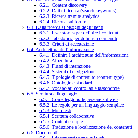
6.2.1. Content discovery
6.2.2. Dati di ricerca (search keywords)
6.2.3. Ricerca tramite analytics
6.2.4. Ricerca sui forum
6.3. Dalla ricerca ai bisogni degli utenti
6.3.1. User stories per definire i contenuti
6.3.2. Job stories per definire i contenuti
6.3.3. Criteri di accettazione
6.4. Architettura dell’informazione
6.4.1. Definire l’architettura dell’informazione
6.4.2. Alberatura
6.4.3. Flussi di interazione
6.4.4. Sistemi di navigazione
6.4.5. Tipologie di contenuto (content type)
6.4.6. Ontologie e standard
6.4.7. Vocabolari controllati e tassonomie
6.5. Scrittura e linguaggio
6.5.1. Come leggono le persone sul web
6.5.2. Le regole per un linguaggio semplice
6.5.3. Microtesti
6.5.4. Scrittura collaborativa
6.5.5. Content critique
6.5.6. Traduzione e localizzazione dei contenuti
6.6. Documenti