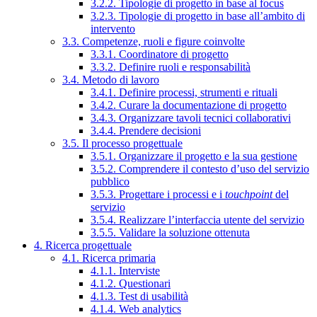
3.2.2. Tipologie di progetto in base al focus
3.2.3. Tipologie di progetto in base all’ambito di
intervento
3.3. Competenze, ruoli e figure coinvolte
3.3.1. Coordinatore di progetto
3.3.2. Definire ruoli e responsabilità
3.4. Metodo di lavoro
3.4.1. Definire processi, strumenti e rituali
3.4.2. Curare la documentazione di progetto
3.4.3. Organizzare tavoli tecnici collaborativi
3.4.4. Prendere decisioni
3.5. Il processo progettuale
3.5.1. Organizzare il progetto e la sua gestione
3.5.2. Comprendere il contesto d’uso del servizio
pubblico
3.5.3. Progettare i processi e i
touchpoint
del
servizio
3.5.4. Realizzare l’interfaccia utente del servizio
3.5.5. Validare la soluzione ottenuta
4. Ricerca progettuale
4.1. Ricerca primaria
4.1.1. Interviste
4.1.2. Questionari
4.1.3. Test di usabilità
4.1.4. Web analytics