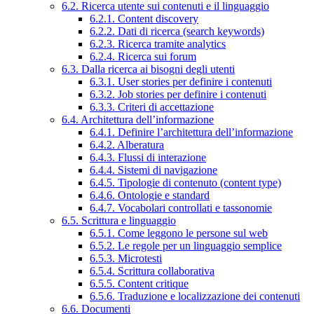
6.2. Ricerca utente sui contenuti e il linguaggio
6.2.1. Content discovery
6.2.2. Dati di ricerca (search keywords)
6.2.3. Ricerca tramite analytics
6.2.4. Ricerca sui forum
6.3. Dalla ricerca ai bisogni degli utenti
6.3.1. User stories per definire i contenuti
6.3.2. Job stories per definire i contenuti
6.3.3. Criteri di accettazione
6.4. Architettura dell’informazione
6.4.1. Definire l’architettura dell’informazione
6.4.2. Alberatura
6.4.3. Flussi di interazione
6.4.4. Sistemi di navigazione
6.4.5. Tipologie di contenuto (content type)
6.4.6. Ontologie e standard
6.4.7. Vocabolari controllati e tassonomie
6.5. Scrittura e linguaggio
6.5.1. Come leggono le persone sul web
6.5.2. Le regole per un linguaggio semplice
6.5.3. Microtesti
6.5.4. Scrittura collaborativa
6.5.5. Content critique
6.5.6. Traduzione e localizzazione dei contenuti
6.6. Documenti