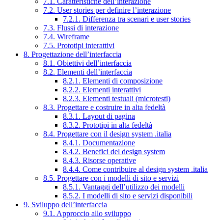
7.1. Caratteristiche dell’interazione
7.2. User stories per definire l’interazione
7.2.1. Differenza tra scenari e user stories
7.3. Flussi di interazione
7.4. Wireframe
7.5. Prototipi interattivi
8. Progettazione dell’interfaccia
8.1. Obiettivi dell’interfaccia
8.2. Elementi dell’interfaccia
8.2.1. Elementi di composizione
8.2.2. Elementi interattivi
8.2.3. Elementi testuali (microtesti)
8.3. Progettare e costruire in alta fedeltà
8.3.1. Layout di pagina
8.3.2. Prototipi in alta fedeltà
8.4. Progettare con il design system .italia
8.4.1. Documentazione
8.4.2. Benefici del design system
8.4.3. Risorse operative
8.4.4. Come contribuire al design system .italia
8.5. Progettare con i modelli di sito e servizi
8.5.1. Vantaggi dell’utilizzo dei modelli
8.5.2. I modelli di sito e servizi disponibili
9. Sviluppo dell’interfaccia
9.1. Approccio allo sviluppo