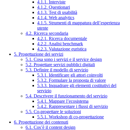
4.1.1. Interviste
4.1.2. Questionari
4.1.3. Test di usabilità
4.1.4. Web analytics
4.1.5. Strumenti di mappatura dell’esperienza
utente
4.2. Ricerca secondaria
4.2.1. Ricerca documentale
4.2.2. Analisi benchmark
4.2.3. Valutazione euristica
5. Progettazione dei servizi
5.1. Cosa sono i servizi e il service design
5.2. Progettare servizi pubblici digitali
5.3. Definire il modello di servizio
5.3.1. Identificare gli attori coinvolti
5.3.2. Formulare la proposta di valore
5.3.3. Inquadrare gli elementi costitutivi del
servizio
5.4. Descrivere il funzionamento del servizio
5.4.1. Mappare l’ecosistema
5.4.2. Rappresentare i flussi di servizio
5.5. Co-progettare le soluzioni
5.5.1. Workshop di co-progettazione
6. Progettazione dei contenuti
6.1. Cos’è il content design