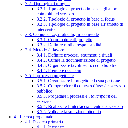
3.2. Tipologie di progetti
3.2.1. Tipologie di progetto in base agli attori
coinvolti nel servizio
3.2.2. Tipologie di progetto in base al focus
3.2.3. Tipologie di progetto in base all’ambito di
intervento
3.3. Competenze, ruoli e figure coinvolte
3.3.1. Coordinatore di progetto
3.3.2. Definire ruoli e responsabilità
3.4. Metodo di lavoro
3.4.1. Definire processi, strumenti e rituali
3.4.2. Curare la documentazione di progetto
3.4.3. Organizzare tavoli tecnici collaborativi
3.4.4. Prendere decisioni
3.5. Il processo progettuale
3.5.1. Organizzare il progetto e la sua gestione
3.5.2. Comprendere il contesto d’uso del servizio
pubblico
3.5.3. Progettare i processi e i
touchpoint
del
servizio
3.5.4. Realizzare l’interfaccia utente del servizio
3.5.5. Validare la soluzione ottenuta
4. Ricerca progettuale
4.1. Ricerca primaria
4.1.1. Interviste