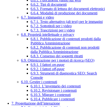
6.6.1. I documenti vanno sul web
6.6.2. Tipi di documenti
6.6.3. Formato di lettura dei documenti elettronici
6.6.4. Modalità di produzione dei documenti
6.7. Immagini e video
6.7.1. Testo alternativo (alt text) per le immagini
6.7.2. Sottotitoli per i video
6.7.3. Trascrizioni per i video
6.8. Proprietà intellettuale e privacy
6.8.1. Pubblicazione di contenuti prodotti dalla
Pubblica Amministrazione
6.8.2. Pubblicazione di contenuti non prodotti
dalla Pubblica Amministrazione
6.8.3. Consenso dei soggetti ritratti
6.9. Ottimizzazione per i motori di ricerca (SEO)
6.9.1. I fattori
on-page
6.9.2. I fattori
off-page
6.9.3. Strumenti di diagnostica SEO: Search
Console
6.10. Gestire i contenuti
6.10.1. L’inventario dei contenuti
6.10.2. Revisionare i contenuti
6.10.3. Migrare i contenuti
6.10.4. Pubblicare i contenuti
7. Progettazione dell’interazione