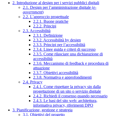
2. Introduzione al design per i servizi pubblici digitali
2.1. Design per l’amministrazione digitale (
e-
government
)
2.2. L’approccio progettuale
2.2.1. Buone pratiche
2.2.2. Principi
2.3. Accessibilità
2.3.1. Definizione
2.3.2. Accessibilità by design
2.3.3. Principi per l’accessibilità
2.3.4. Linee guida e criteri di successo
2.3.5. Come rilasciare una dichiarazione di
accessibilità
2.3.6. Meccanismo di feedback e procedura di
attuazione
2.3.7. Obiettivi accessibilità
2.3.8. Normativa e approfondimenti
2.4. Privacy
2.4.1. Come rispettare la privacy sin dalla
progettazione di un sito o servizio digitale
2.4.2. Richiedi il consenso quando necessario
2.4.3. Le basi del sito web: architettura,
informativa privacy, riferimenti DPO
3. Pianificazione, gestione e strategia
3.1. Obiettivi del progetto