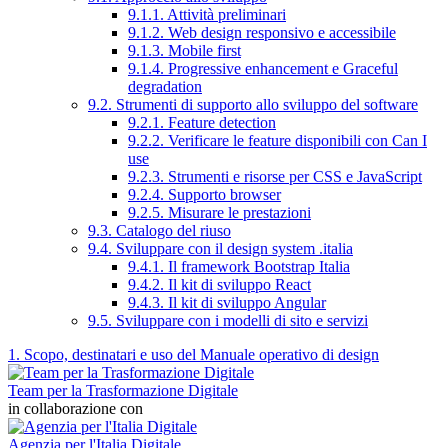
9.1.1. Attività preliminari
9.1.2. Web design responsivo e accessibile
9.1.3. Mobile first
9.1.4. Progressive enhancement e Graceful
degradation
9.2. Strumenti di supporto allo sviluppo del software
9.2.1. Feature detection
9.2.2. Verificare le feature disponibili con Can I
use
9.2.3. Strumenti e risorse per CSS e JavaScript
9.2.4. Supporto browser
9.2.5. Misurare le prestazioni
9.3. Catalogo del riuso
9.4. Sviluppare con il design system .italia
9.4.1. Il framework Bootstrap Italia
9.4.2. Il kit di sviluppo React
9.4.3. Il kit di sviluppo Angular
9.5. Sviluppare con i modelli di sito e servizi
1. Scopo, destinatari e uso del Manuale operativo di design
Team per la Trasformazione Digitale
in collaborazione con
Agenzia per l'Italia Digitale