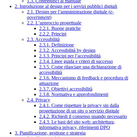
1.3. Contribuisci al manuale
2. Introduzione al design per i servizi pubblici digitali
2.1. Design per l’amministrazione digitale (
e-
government
)
2.2. L’approccio progettuale
2.2.1. Buone pratiche
2.2.2. Principi
2.3. Accessibilità
2.3.1. Definizione
2.3.2. Accessibilità by design
2.3.3. Principi per l’accessibilità
2.3.4. Linee guida e criteri di successo
2.3.5. Come rilasciare una dichiarazione di
accessibilità
2.3.6. Meccanismo di feedback e procedura di
attuazione
2.3.7. Obiettivi accessibilità
2.3.8. Normativa e approfondimenti
2.4. Privacy
2.4.1. Come rispettare la privacy sin dalla
progettazione di un sito o servizio digitale
2.4.2. Richiedi il consenso quando necessario
2.4.3. Le basi del sito web: architettura,
informativa privacy, riferimenti DPO
3. Pianificazione, gestione e strategia