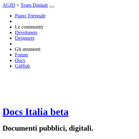
AGID
+
Team Digitale
Piano Triennale
Le community
Developers
Designers
Gli strumenti
Forum
Docs
GitHub
Docs Italia
beta
Documenti pubblici, digitali.