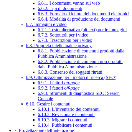
6.6.1. I documenti vanno sul web
6.6.2. Tipi di documenti
6.6.3. Formato di lettura dei documenti elettronici
6.6.4. Modalità di produzione dei documenti
6.7. Immagini e video
6.7.1. Testo alternativo (alt text) per le immagini
6.7.2. Sottotitoli per i video
6.7.3. Trascrizioni per i video
6.8. Proprietà intellettuale e privacy
6.8.1. Pubblicazione di contenuti prodotti dalla
Pubblica Amministrazione
6.8.2. Pubblicazione di contenuti non prodotti
dalla Pubblica Amministrazione
6.8.3. Consenso dei soggetti ritratti
6.9. Ottimizzazione per i motori di ricerca (SEO)
6.9.1. I fattori
on-page
6.9.2. I fattori
off-page
6.9.3. Strumenti di diagnostica SEO: Search
Console
6.10. Gestire i contenuti
6.10.1. L’inventario dei contenuti
6.10.2. Revisionare i contenuti
6.10.3. Migrare i contenuti
6.10.4. Pubblicare i contenuti
7. Progettazione dell’interazione