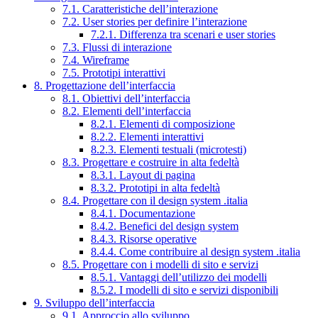
7.1. Caratteristiche dell’interazione
7.2. User stories per definire l’interazione
7.2.1. Differenza tra scenari e user stories
7.3. Flussi di interazione
7.4. Wireframe
7.5. Prototipi interattivi
8. Progettazione dell’interfaccia
8.1. Obiettivi dell’interfaccia
8.2. Elementi dell’interfaccia
8.2.1. Elementi di composizione
8.2.2. Elementi interattivi
8.2.3. Elementi testuali (microtesti)
8.3. Progettare e costruire in alta fedeltà
8.3.1. Layout di pagina
8.3.2. Prototipi in alta fedeltà
8.4. Progettare con il design system .italia
8.4.1. Documentazione
8.4.2. Benefici del design system
8.4.3. Risorse operative
8.4.4. Come contribuire al design system .italia
8.5. Progettare con i modelli di sito e servizi
8.5.1. Vantaggi dell’utilizzo dei modelli
8.5.2. I modelli di sito e servizi disponibili
9. Sviluppo dell’interfaccia
9.1. Approccio allo sviluppo