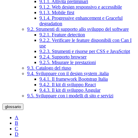
9.1.1. Attività preliminari
9.1.2. Web design responsivo e accessibile
9.1.3. Mobile first
9.1.4. Progressive enhancement e Graceful
degradation
9.2. Strumenti di supporto allo sviluppo del software
9.2.1. Feature detection
9.2.2. Verificare le feature disponibili con Can I
use
9.2.3. Strumenti e risorse per CSS e JavaScript
9.2.4. Supporto browser
9.2.5. Misurare le prestazioni
9.3. Catalogo del riuso
9.4. Sviluppare con il design system .italia
9.4.1. Il framework Bootstrap Italia
9.4.2. Il kit di sviluppo React
9.4.3. Il kit di sviluppo Angular
9.5. Sviluppare con i modelli di sito e servizi
glossario
A
B
C
D