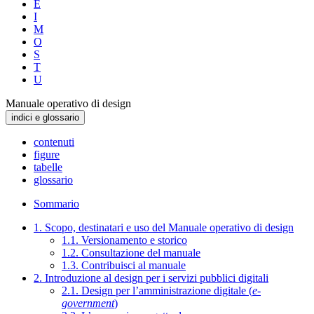
E
I
M
O
S
T
U
Manuale operativo di design
indici e glossario
contenuti
figure
tabelle
glossario
Sommario
1. Scopo, destinatari e uso del Manuale operativo di design
1.1. Versionamento e storico
1.2. Consultazione del manuale
1.3. Contribuisci al manuale
2. Introduzione al design per i servizi pubblici digitali
2.1. Design per l’amministrazione digitale (
e-
government
)