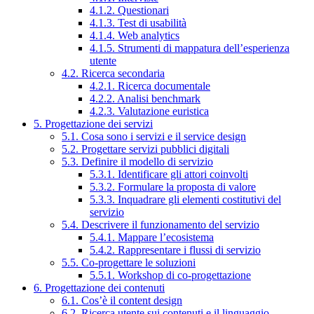
4.1.2. Questionari
4.1.3. Test di usabilità
4.1.4. Web analytics
4.1.5. Strumenti di mappatura dell’esperienza
utente
4.2. Ricerca secondaria
4.2.1. Ricerca documentale
4.2.2. Analisi benchmark
4.2.3. Valutazione euristica
5. Progettazione dei servizi
5.1. Cosa sono i servizi e il service design
5.2. Progettare servizi pubblici digitali
5.3. Definire il modello di servizio
5.3.1. Identificare gli attori coinvolti
5.3.2. Formulare la proposta di valore
5.3.3. Inquadrare gli elementi costitutivi del
servizio
5.4. Descrivere il funzionamento del servizio
5.4.1. Mappare l’ecosistema
5.4.2. Rappresentare i flussi di servizio
5.5. Co-progettare le soluzioni
5.5.1. Workshop di co-progettazione
6. Progettazione dei contenuti
6.1. Cos’è il content design
6.2. Ricerca utente sui contenuti e il linguaggio