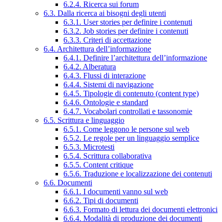
6.2.4. Ricerca sui forum
6.3. Dalla ricerca ai bisogni degli utenti
6.3.1. User stories per definire i contenuti
6.3.2. Job stories per definire i contenuti
6.3.3. Criteri di accettazione
6.4. Architettura dell’informazione
6.4.1. Definire l’architettura dell’informazione
6.4.2. Alberatura
6.4.3. Flussi di interazione
6.4.4. Sistemi di navigazione
6.4.5. Tipologie di contenuto (content type)
6.4.6. Ontologie e standard
6.4.7. Vocabolari controllati e tassonomie
6.5. Scrittura e linguaggio
6.5.1. Come leggono le persone sul web
6.5.2. Le regole per un linguaggio semplice
6.5.3. Microtesti
6.5.4. Scrittura collaborativa
6.5.5. Content critique
6.5.6. Traduzione e localizzazione dei contenuti
6.6. Documenti
6.6.1. I documenti vanno sul web
6.6.2. Tipi di documenti
6.6.3. Formato di lettura dei documenti elettronici
6.6.4. Modalità di produzione dei documenti