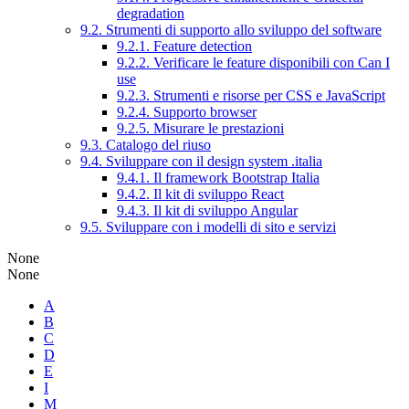
degradation
9.2. Strumenti di supporto allo sviluppo del software
9.2.1. Feature detection
9.2.2. Verificare le feature disponibili con Can I
use
9.2.3. Strumenti e risorse per CSS e JavaScript
9.2.4. Supporto browser
9.2.5. Misurare le prestazioni
9.3. Catalogo del riuso
9.4. Sviluppare con il design system .italia
9.4.1. Il framework Bootstrap Italia
9.4.2. Il kit di sviluppo React
9.4.3. Il kit di sviluppo Angular
9.5. Sviluppare con i modelli di sito e servizi
None
None
A
B
C
D
E
I
M