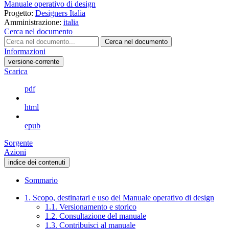
Manuale operativo di design
Progetto:
Designers Italia
Amministrazione:
italia
Cerca nel documento
Cerca nel documento
Informazioni
versione-corrente
Scarica
pdf
html
epub
Sorgente
Azioni
indice dei contenuti
Sommario
1. Scopo, destinatari e uso del Manuale operativo di design
1.1. Versionamento e storico
1.2. Consultazione del manuale
1.3. Contribuisci al manuale