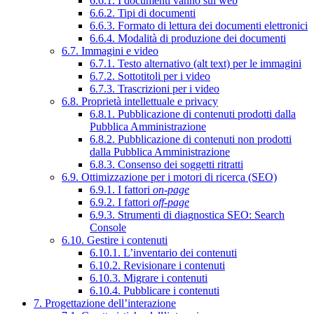
6.6.1. I documenti vanno sul web
6.6.2. Tipi di documenti
6.6.3. Formato di lettura dei documenti elettronici
6.6.4. Modalità di produzione dei documenti
6.7. Immagini e video
6.7.1. Testo alternativo (alt text) per le immagini
6.7.2. Sottotitoli per i video
6.7.3. Trascrizioni per i video
6.8. Proprietà intellettuale e privacy
6.8.1. Pubblicazione di contenuti prodotti dalla
Pubblica Amministrazione
6.8.2. Pubblicazione di contenuti non prodotti
dalla Pubblica Amministrazione
6.8.3. Consenso dei soggetti ritratti
6.9. Ottimizzazione per i motori di ricerca (SEO)
6.9.1. I fattori
on-page
6.9.2. I fattori
off-page
6.9.3. Strumenti di diagnostica SEO: Search
Console
6.10. Gestire i contenuti
6.10.1. L’inventario dei contenuti
6.10.2. Revisionare i contenuti
6.10.3. Migrare i contenuti
6.10.4. Pubblicare i contenuti
7. Progettazione dell’interazione