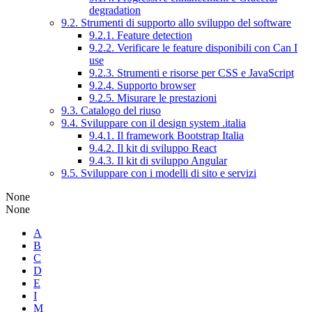
degradation
9.2. Strumenti di supporto allo sviluppo del software
9.2.1. Feature detection
9.2.2. Verificare le feature disponibili con Can I
use
9.2.3. Strumenti e risorse per CSS e JavaScript
9.2.4. Supporto browser
9.2.5. Misurare le prestazioni
9.3. Catalogo del riuso
9.4. Sviluppare con il design system .italia
9.4.1. Il framework Bootstrap Italia
9.4.2. Il kit di sviluppo React
9.4.3. Il kit di sviluppo Angular
9.5. Sviluppare con i modelli di sito e servizi
None
None
A
B
C
D
E
I
M