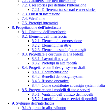
7.1. Caratteristiche dell’interazione
7.2. User stories per definire l’interazione
7.2.1. Differenza tra scenari e user stories
7.3. Flussi di interazione
7.4. Wireframe
7.5. Prototipi interattivi
8. Progettazione dell’interfaccia
8.1. Obiettivi dell’interfaccia
8.2. Elementi dell’interfaccia
8.2.1. Elementi di composizione
8.2.2. Elementi interattivi
8.2.3. Elementi testuali (microtesti)
8.3. Progettare e costruire in alta fedeltà
8.3.1. Layout di pagina
8.3.2. Prototipi in alta fedeltà
8.4. Progettare con il design system .italia
8.4.1. Documentazione
8.4.2. Benefici del design system
8.4.3. Risorse operative
8.4.4. Come contribuire al design system .italia
8.5. Progettare con i modelli di sito e servizi
8.5.1. Vantaggi dell’utilizzo dei modelli
8.5.2. I modelli di sito e servizi disponibili
9. Sviluppo dell’interfaccia
9.1. Approccio allo sviluppo