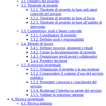
3.1. Obiettivi del progetto
3.2. Tipologie di progetti
3.2.1. Tipologie di progetto in base agli attori
coinvolti nel servizio
3.2.2. Tipologie di progetto in base al focus
3.2.3. Tipologie di progetto in base all’ambito di
intervento
3.3. Competenze, ruoli e figure coinvolte
3.3.1. Coordinatore di progetto
3.3.2. Definire ruoli e responsabilità
3.4. Metodo di lavoro
3.4.1. Definire processi, strumenti e rituali
3.4.2. Curare la documentazione di progetto
3.4.3. Organizzare tavoli tecnici collaborativi
3.4.4. Prendere decisioni
3.5. Il processo progettuale
3.5.1. Organizzare il progetto e la sua gestione
3.5.2. Comprendere il contesto d’uso del servizio
pubblico
3.5.3. Progettare i processi e i
touchpoint
del
servizio
3.5.4. Realizzare l’interfaccia utente del servizio
3.5.5. Validare la soluzione ottenuta
4. Ricerca progettuale
4.1. Ricerca primaria