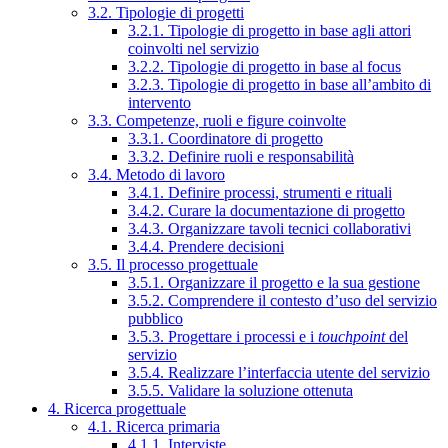
3.2. Tipologie di progetti
3.2.1. Tipologie di progetto in base agli attori
coinvolti nel servizio
3.2.2. Tipologie di progetto in base al focus
3.2.3. Tipologie di progetto in base all’ambito di
intervento
3.3. Competenze, ruoli e figure coinvolte
3.3.1. Coordinatore di progetto
3.3.2. Definire ruoli e responsabilità
3.4. Metodo di lavoro
3.4.1. Definire processi, strumenti e rituali
3.4.2. Curare la documentazione di progetto
3.4.3. Organizzare tavoli tecnici collaborativi
3.4.4. Prendere decisioni
3.5. Il processo progettuale
3.5.1. Organizzare il progetto e la sua gestione
3.5.2. Comprendere il contesto d’uso del servizio
pubblico
3.5.3. Progettare i processi e i
touchpoint
del
servizio
3.5.4. Realizzare l’interfaccia utente del servizio
3.5.5. Validare la soluzione ottenuta
4. Ricerca progettuale
4.1. Ricerca primaria
4.1.1. Interviste