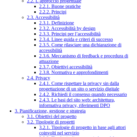
2.2. L’approccio progettuale
2.2.1. Buone pratiche
2.2.2. Principi
2.3. Accessibilità
2.3.1. Definizione
2.3.2. Accessibilità by design
2.3.3. Principi per l’accessibilità
2.3.4. Linee guida e criteri di successo
2.3.5. Come rilasciare una dichiarazione di
accessibilità
2.3.6. Meccanismo di feedback e procedura di
attuazione
2.3.7. Obiettivi accessibilità
2.3.8. Normativa e approfondimenti
2.4. Privacy
2.4.1. Come rispettare la privacy sin dalla
progettazione di un sito o servizio digitale
2.4.2. Richiedi il consenso quando necessario
2.4.3. Le basi del sito web: architettura,
informativa privacy, riferimenti DPO
3. Pianificazione, gestione e strategia
3.1. Obiettivi del progetto
3.2. Tipologie di progetti
3.2.1. Tipologie di progetto in base agli attori
coinvolti nel servizio