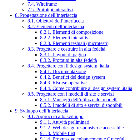
7.4. Wireframe
7.5. Prototipi interattivi
8. Progettazione dell’interfaccia
8.1. Obiettivi dell’interfaccia
8.2. Elementi dell’interfaccia
8.2.1. Elementi di composizione
8.2.2. Elementi interattivi
8.2.3. Elementi testuali (microtesti)
8.3. Progettare e costruire in alta fedeltà
8.3.1. Layout di pagina
8.3.2. Prototipi in alta fedeltà
8.4. Progettare con il design system .italia
8.4.1. Documentazione
8.4.2. Benefici del design system
8.4.3. Risorse operative
8.4.4. Come contribuire al design system .italia
8.5. Progettare con i modelli di sito e servizi
8.5.1. Vantaggi dell’utilizzo dei modelli
8.5.2. I modelli di sito e servizi disponibili
9. Sviluppo dell’interfaccia
9.1. Approccio allo sviluppo
9.1.1. Attività preliminari
9.1.2. Web design responsivo e accessibile
9.1.3. Mobile first
9.1.4. Progressive enhancement e Graceful