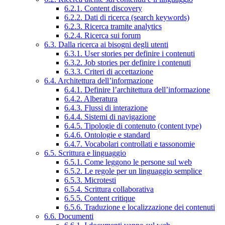
6.2.1. Content discovery
6.2.2. Dati di ricerca (search keywords)
6.2.3. Ricerca tramite analytics
6.2.4. Ricerca sui forum
6.3. Dalla ricerca ai bisogni degli utenti
6.3.1. User stories per definire i contenuti
6.3.2. Job stories per definire i contenuti
6.3.3. Criteri di accettazione
6.4. Architettura dell’informazione
6.4.1. Definire l’architettura dell’informazione
6.4.2. Alberatura
6.4.3. Flussi di interazione
6.4.4. Sistemi di navigazione
6.4.5. Tipologie di contenuto (content type)
6.4.6. Ontologie e standard
6.4.7. Vocabolari controllati e tassonomie
6.5. Scrittura e linguaggio
6.5.1. Come leggono le persone sul web
6.5.2. Le regole per un linguaggio semplice
6.5.3. Microtesti
6.5.4. Scrittura collaborativa
6.5.5. Content critique
6.5.6. Traduzione e localizzazione dei contenuti
6.6. Documenti