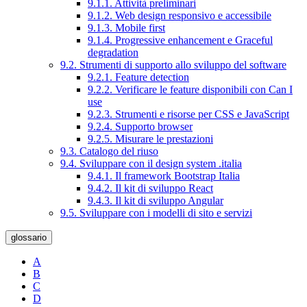
9.1.1. Attività preliminari
9.1.2. Web design responsivo e accessibile
9.1.3. Mobile first
9.1.4. Progressive enhancement e Graceful
degradation
9.2. Strumenti di supporto allo sviluppo del software
9.2.1. Feature detection
9.2.2. Verificare le feature disponibili con Can I
use
9.2.3. Strumenti e risorse per CSS e JavaScript
9.2.4. Supporto browser
9.2.5. Misurare le prestazioni
9.3. Catalogo del riuso
9.4. Sviluppare con il design system .italia
9.4.1. Il framework Bootstrap Italia
9.4.2. Il kit di sviluppo React
9.4.3. Il kit di sviluppo Angular
9.5. Sviluppare con i modelli di sito e servizi
glossario
A
B
C
D