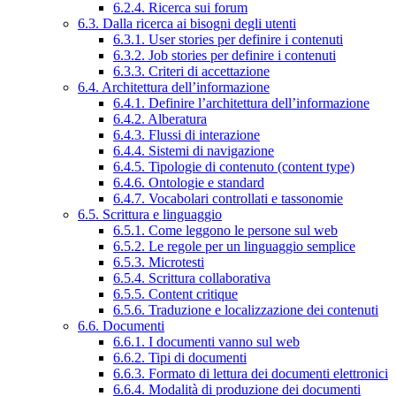
6.2.4. Ricerca sui forum
6.3. Dalla ricerca ai bisogni degli utenti
6.3.1. User stories per definire i contenuti
6.3.2. Job stories per definire i contenuti
6.3.3. Criteri di accettazione
6.4. Architettura dell’informazione
6.4.1. Definire l’architettura dell’informazione
6.4.2. Alberatura
6.4.3. Flussi di interazione
6.4.4. Sistemi di navigazione
6.4.5. Tipologie di contenuto (content type)
6.4.6. Ontologie e standard
6.4.7. Vocabolari controllati e tassonomie
6.5. Scrittura e linguaggio
6.5.1. Come leggono le persone sul web
6.5.2. Le regole per un linguaggio semplice
6.5.3. Microtesti
6.5.4. Scrittura collaborativa
6.5.5. Content critique
6.5.6. Traduzione e localizzazione dei contenuti
6.6. Documenti
6.6.1. I documenti vanno sul web
6.6.2. Tipi di documenti
6.6.3. Formato di lettura dei documenti elettronici
6.6.4. Modalità di produzione dei documenti