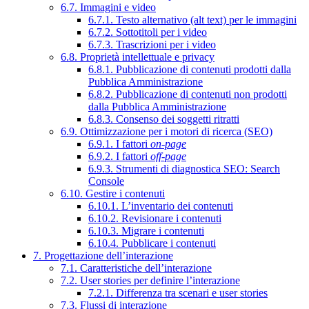
6.7. Immagini e video
6.7.1. Testo alternativo (alt text) per le immagini
6.7.2. Sottotitoli per i video
6.7.3. Trascrizioni per i video
6.8. Proprietà intellettuale e privacy
6.8.1. Pubblicazione di contenuti prodotti dalla
Pubblica Amministrazione
6.8.2. Pubblicazione di contenuti non prodotti
dalla Pubblica Amministrazione
6.8.3. Consenso dei soggetti ritratti
6.9. Ottimizzazione per i motori di ricerca (SEO)
6.9.1. I fattori
on-page
6.9.2. I fattori
off-page
6.9.3. Strumenti di diagnostica SEO: Search
Console
6.10. Gestire i contenuti
6.10.1. L’inventario dei contenuti
6.10.2. Revisionare i contenuti
6.10.3. Migrare i contenuti
6.10.4. Pubblicare i contenuti
7. Progettazione dell’interazione
7.1. Caratteristiche dell’interazione
7.2. User stories per definire l’interazione
7.2.1. Differenza tra scenari e user stories
7.3. Flussi di interazione