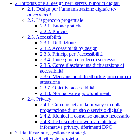
2. Introduzione al design per i servizi pubblici digitali
2.1. Design per l’amministrazione digitale (
e-
government
)
2.2. L’approccio progettuale
2.2.1. Buone pratiche
2.2.2. Principi
2.3. Accessibilità
2.3.1. Definizione
2.3.2. Accessibilità by design
2.3.3. Principi per l’accessibilità
2.3.4. Linee guida e criteri di successo
2.3.5. Come rilasciare una dichiarazione di
accessibilità
2.3.6. Meccanismo di feedback e procedura di
attuazione
2.3.7. Obiettivi accessibilità
2.3.8. Normativa e approfondimenti
2.4. Privacy
2.4.1. Come rispettare la privacy sin dalla
progettazione di un sito o servizio digitale
2.4.2. Richiedi il consenso quando necessario
2.4.3. Le basi del sito web: architettura,
informativa privacy, riferimenti DPO
3. Pianificazione, gestione e strategia
3.1. Obiettivi del progetto