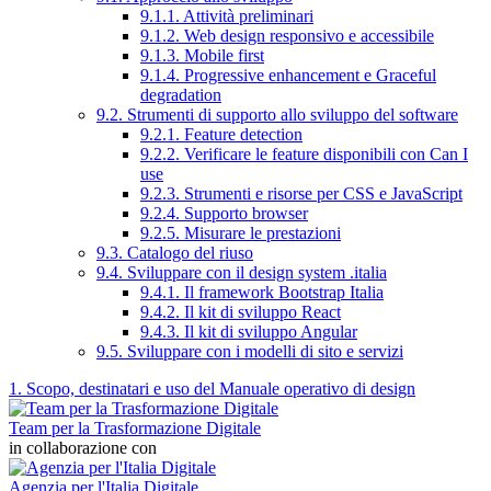
9.1.1. Attività preliminari
9.1.2. Web design responsivo e accessibile
9.1.3. Mobile first
9.1.4. Progressive enhancement e Graceful
degradation
9.2. Strumenti di supporto allo sviluppo del software
9.2.1. Feature detection
9.2.2. Verificare le feature disponibili con Can I
use
9.2.3. Strumenti e risorse per CSS e JavaScript
9.2.4. Supporto browser
9.2.5. Misurare le prestazioni
9.3. Catalogo del riuso
9.4. Sviluppare con il design system .italia
9.4.1. Il framework Bootstrap Italia
9.4.2. Il kit di sviluppo React
9.4.3. Il kit di sviluppo Angular
9.5. Sviluppare con i modelli di sito e servizi
1. Scopo, destinatari e uso del Manuale operativo di design
Team per la Trasformazione Digitale
in collaborazione con
Agenzia per l'Italia Digitale