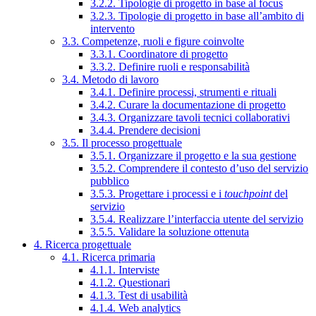
3.2.2. Tipologie di progetto in base al focus
3.2.3. Tipologie di progetto in base all’ambito di
intervento
3.3. Competenze, ruoli e figure coinvolte
3.3.1. Coordinatore di progetto
3.3.2. Definire ruoli e responsabilità
3.4. Metodo di lavoro
3.4.1. Definire processi, strumenti e rituali
3.4.2. Curare la documentazione di progetto
3.4.3. Organizzare tavoli tecnici collaborativi
3.4.4. Prendere decisioni
3.5. Il processo progettuale
3.5.1. Organizzare il progetto e la sua gestione
3.5.2. Comprendere il contesto d’uso del servizio
pubblico
3.5.3. Progettare i processi e i
touchpoint
del
servizio
3.5.4. Realizzare l’interfaccia utente del servizio
3.5.5. Validare la soluzione ottenuta
4. Ricerca progettuale
4.1. Ricerca primaria
4.1.1. Interviste
4.1.2. Questionari
4.1.3. Test di usabilità
4.1.4. Web analytics