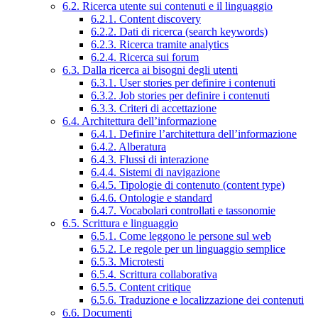
6.2. Ricerca utente sui contenuti e il linguaggio
6.2.1. Content discovery
6.2.2. Dati di ricerca (search keywords)
6.2.3. Ricerca tramite analytics
6.2.4. Ricerca sui forum
6.3. Dalla ricerca ai bisogni degli utenti
6.3.1. User stories per definire i contenuti
6.3.2. Job stories per definire i contenuti
6.3.3. Criteri di accettazione
6.4. Architettura dell’informazione
6.4.1. Definire l’architettura dell’informazione
6.4.2. Alberatura
6.4.3. Flussi di interazione
6.4.4. Sistemi di navigazione
6.4.5. Tipologie di contenuto (content type)
6.4.6. Ontologie e standard
6.4.7. Vocabolari controllati e tassonomie
6.5. Scrittura e linguaggio
6.5.1. Come leggono le persone sul web
6.5.2. Le regole per un linguaggio semplice
6.5.3. Microtesti
6.5.4. Scrittura collaborativa
6.5.5. Content critique
6.5.6. Traduzione e localizzazione dei contenuti
6.6. Documenti