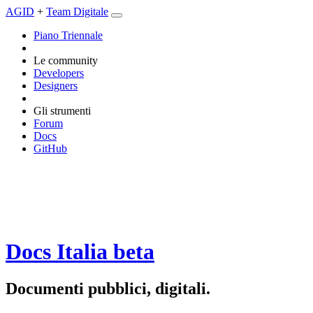
AGID
+
Team Digitale
Piano Triennale
Le community
Developers
Designers
Gli strumenti
Forum
Docs
GitHub
Docs Italia
beta
Documenti pubblici, digitali.