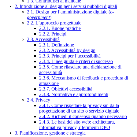
1.3. Contribuisci al manuale
2. Introduzione al design per i servizi pubblici digitali
2.1. Design per l’amministrazione digitale (
e-
government
)
2.2. L’approccio progettuale
2.2.1. Buone pratiche
2.2.2. Principi
2.3. Accessibilità
2.3.1. Definizione
2.3.2. Accessibilità by design
2.3.3. Principi per l’accessibilità
2.3.4. Linee guida e criteri di successo
2.3.5. Come rilasciare una dichiarazione di
accessibilità
2.3.6. Meccanismo di feedback e procedura di
attuazione
2.3.7. Obiettivi accessibilità
2.3.8. Normativa e approfondimenti
2.4. Privacy
2.4.1. Come rispettare la privacy sin dalla
progettazione di un sito o servizio digitale
2.4.2. Richiedi il consenso quando necessario
2.4.3. Le basi del sito web: architettura,
informativa privacy, riferimenti DPO
3. Pianificazione, gestione e strategia