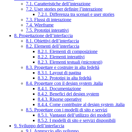
7.1. Caratteristiche dell’interazione
7.2. User stories per definire l’interazione
7.2.1. Differenza tra scenari e user stories
7.3. Flussi di interazione
7.4. Wireframe
7.5. Prototipi interattivi
8. Progettazione dell’interfaccia
8.1. Obiettivi dell’interfaccia
8.2. Elementi dell’interfaccia
8.2.1. Elementi di composizione
8.2.2. Elementi interattivi
8.2.3. Elementi testuali (microtesti)
8.3. Progettare e costruire in alta fedeltà
8.3.1. Layout di pagina
8.3.2. Prototipi in alta fedeltà
8.4. Progettare con il design system .italia
8.4.1. Documentazione
8.4.2. Benefici del design system
8.4.3. Risorse operative
8.4.4. Come contribuire al design system .italia
8.5. Progettare con i modelli di sito e servizi
8.5.1. Vantaggi dell’utilizzo dei modelli
8.5.2. I modelli di sito e servizi disponibili
9. Sviluppo dell’interfaccia
9.1. Approccio allo sviluppo