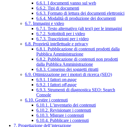
6.6.1. I documenti vanno sul web
6.6.2. Tipi di documenti
6.6.3. Formato di lettura dei documenti elettronici
6.6.4. Modalità di produzione dei documenti
6.7. Immagini e video
6.7.1. Testo alternativo (alt text) per le immagini
6.7.2. Sottotitoli per i video
6.7.3. Trascrizioni per i video
6.8. Proprietà intellettuale e privacy
6.8.1. Pubblicazione di contenuti prodotti dalla
Pubblica Amministrazione
6.8.2. Pubblicazione di contenuti non prodotti
dalla Pubblica Amministrazione
6.8.3. Consenso dei soggetti ritratti
6.9. Ottimizzazione per i motori di ricerca (SEO)
6.9.1. I fattori
on-page
6.9.2. I fattori
off-page
6.9.3. Strumenti di diagnostica SEO: Search
Console
6.10. Gestire i contenuti
6.10.1. L’inventario dei contenuti
6.10.2. Revisionare i contenuti
6.10.3. Migrare i contenuti
6.10.4. Pubblicare i contenuti
7. Progettazione dell’interazione