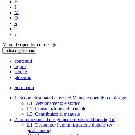
E
I
M
O
S
T
U
Manuale operativo di design
indici e glossario
contenuti
figure
tabelle
glossario
Sommario
1. Scopo, destinatari e uso del Manuale operativo di design
1.1. Versionamento e storico
1.2. Consultazione del manuale
1.3. Contribuisci al manuale
2. Introduzione al design per i servizi pubblici digitali
2.1. Design per l’amministrazione digitale (
e-
government
)