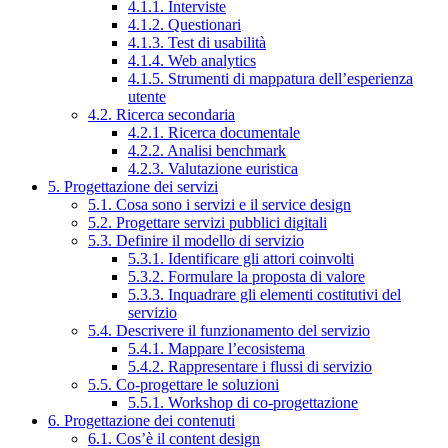
4.1.1. Interviste
4.1.2. Questionari
4.1.3. Test di usabilità
4.1.4. Web analytics
4.1.5. Strumenti di mappatura dell’esperienza
utente
4.2. Ricerca secondaria
4.2.1. Ricerca documentale
4.2.2. Analisi benchmark
4.2.3. Valutazione euristica
5. Progettazione dei servizi
5.1. Cosa sono i servizi e il service design
5.2. Progettare servizi pubblici digitali
5.3. Definire il modello di servizio
5.3.1. Identificare gli attori coinvolti
5.3.2. Formulare la proposta di valore
5.3.3. Inquadrare gli elementi costitutivi del
servizio
5.4. Descrivere il funzionamento del servizio
5.4.1. Mappare l’ecosistema
5.4.2. Rappresentare i flussi di servizio
5.5. Co-progettare le soluzioni
5.5.1. Workshop di co-progettazione
6. Progettazione dei contenuti
6.1. Cos’è il content design