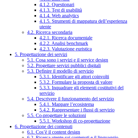
4.1.2. Questionari
4.1.3. Test di usabilità
4.1.4. Web analytics
4.1.5. Strumenti di mappatura dell’esperienza
utente
4.2. Ricerca secondaria
4.2.1. Ricerca documentale
4.2.2. Analisi benchmark
4.2.3. Valutazione euristica
5. Progettazione dei servizi
5.1. Cosa sono i servizi e il service design
5.2. Progettare servizi pubblici digitali
5.3. Definire il modello di servizio
5.3.1. Identificare gli attori coinvolti
5.3.2. Formulare la proposta di valore
5.3.3. Inquadrare gli elementi costitutivi del
servizio
5.4. Descrivere il funzionamento del servizio
5.4.1. Mappare l’ecosistema
5.4.2. Rappresentare i flussi di servizio
5.5. Co-progettare le soluzioni
5.5.1. Workshop di co-progettazione
6. Progettazione dei contenuti
6.1. Cos’è il content design
6.2. Ricerca utente sui contenuti e il linguaggio