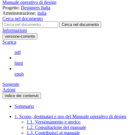
Manuale operativo di design
Progetto:
Designers Italia
Amministrazione:
italia
Cerca nel documento
Cerca nel documento
Informazioni
versione-corrente
Scarica
pdf
html
epub
Sorgente
Azioni
indice dei contenuti
Sommario
1. Scopo, destinatari e uso del Manuale operativo di design
1.1. Versionamento e storico
1.2. Consultazione del manuale
1.3. Contribuisci al manuale