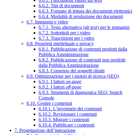
6.6.1. I documenti vanno sul web
6.6.2. Tipi di documenti
6.6.3. Formato di lettura dei documenti elettronici
6.6.4. Modalità di produzione dei documenti
6.7. Immagini e video
6.7.1. Testo alternativo (alt text) per le immagini
6.7.2. Sottotitoli per i video
6.7.3. Trascrizioni per i video
6.8. Proprietà intellettuale e privacy
6.8.1. Pubblicazione di contenuti prodotti dalla
Pubblica Amministrazione
6.8.2. Pubblicazione di contenuti non prodotti
dalla Pubblica Amministrazione
6.8.3. Consenso dei soggetti ritratti
6.9. Ottimizzazione per i motori di ricerca (SEO)
6.9.1. I fattori
on-page
6.9.2. I fattori
off-page
6.9.3. Strumenti di diagnostica SEO: Search
Console
6.10. Gestire i contenuti
6.10.1. L’inventario dei contenuti
6.10.2. Revisionare i contenuti
6.10.3. Migrare i contenuti
6.10.4. Pubblicare i contenuti
7. Progettazione dell’interazione