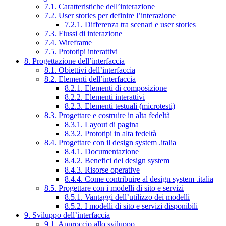
7.1. Caratteristiche dell’interazione
7.2. User stories per definire l’interazione
7.2.1. Differenza tra scenari e user stories
7.3. Flussi di interazione
7.4. Wireframe
7.5. Prototipi interattivi
8. Progettazione dell’interfaccia
8.1. Obiettivi dell’interfaccia
8.2. Elementi dell’interfaccia
8.2.1. Elementi di composizione
8.2.2. Elementi interattivi
8.2.3. Elementi testuali (microtesti)
8.3. Progettare e costruire in alta fedeltà
8.3.1. Layout di pagina
8.3.2. Prototipi in alta fedeltà
8.4. Progettare con il design system .italia
8.4.1. Documentazione
8.4.2. Benefici del design system
8.4.3. Risorse operative
8.4.4. Come contribuire al design system .italia
8.5. Progettare con i modelli di sito e servizi
8.5.1. Vantaggi dell’utilizzo dei modelli
8.5.2. I modelli di sito e servizi disponibili
9. Sviluppo dell’interfaccia
9.1. Approccio allo sviluppo