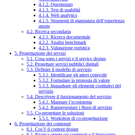
4.1.2. Questionari
4.1.3. Test di usabilità
4.1.4. Web analytics
4.1.5. Strumenti di mappatura dell’esperienza
utente
4.2. Ricerca secondaria
4.2.1. Ricerca documentale
4.2.2. Analisi benchmark
4.2.3. Valutazione euristica
5. Progettazione dei servizi
5.1. Cosa sono i servizi e il service design
5.2. Progettare servizi pubblici digitali
5.3. Definire il modello di servizio
5.3.1. Identificare gli attori coinvolti
5.3.2. Formulare la proposta di valore
5.3.3. Inquadrare gli elementi costitutivi del
servizio
5.4. Descrivere il funzionamento del servizio
5.4.1. Mappare l’ecosistema
5.4.2. Rappresentare i flussi di servizio
5.5. Co-progettare le soluzioni
5.5.1. Workshop di co-progettazione
6. Progettazione dei contenuti
6.1. Cos’è il content design
6.2. Ricerca utente sui contenuti e il linguaggio