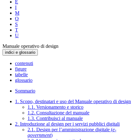
E
I
M
O
S
T
U
Manuale operativo di design
indici e glossario
contenuti
figure
tabelle
glossario
Sommario
1. Scopo, destinatari e uso del Manuale operativo di design
1.1. Versionamento e storico
1.2. Consultazione del manuale
1.3. Contribuisci al manuale
2. Introduzione al design per i servizi pubblici digitali
2.1. Design per l’amministrazione digitale (
e-
government
)