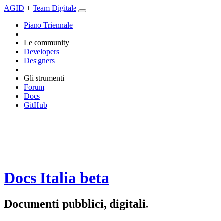
AGID
+
Team Digitale
Piano Triennale
Le community
Developers
Designers
Gli strumenti
Forum
Docs
GitHub
Docs Italia
beta
Documenti pubblici, digitali.