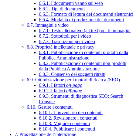
6.6.1. I documenti vanno sul web
6.6.2. Tipi di documenti
6.6.3. Formato di lettura dei documenti elettronici
6.6.4. Modalità di produzione dei documenti
6.7. Immagini e video
6.7.1. Testo alternativo (alt text) per le immagini
6.7.2. Sottotitoli per i video
6.7.3. Trascrizioni per i video
6.8. Proprietà intellettuale e privacy
6.8.1. Pubblicazione di contenuti prodotti dalla
Pubblica Amministrazione
6.8.2. Pubblicazione di contenuti non prodotti
dalla Pubblica Amministrazione
6.8.3. Consenso dei soggetti ritratti
6.9. Ottimizzazione per i motori di ricerca (SEO)
6.9.1. I fattori
on-page
6.9.2. I fattori
off-page
6.9.3. Strumenti di diagnostica SEO: Search
Console
6.10. Gestire i contenuti
6.10.1. L’inventario dei contenuti
6.10.2. Revisionare i contenuti
6.10.3. Migrare i contenuti
6.10.4. Pubblicare i contenuti
7. Progettazione dell’interazione