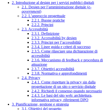
2. Introduzione al design per i servizi pubblici digitali
2.1. Design per l’amministrazione digitale (
e-
government
)
2.2. L’approccio progettuale
2.2.1. Buone pratiche
2.2.2. Principi
2.3. Accessibilità
2.3.1. Definizione
2.3.2. Accessibilità by design
2.3.3. Principi per l’accessibilità
2.3.4. Linee guida e criteri di successo
2.3.5. Come rilasciare una dichiarazione di
accessibilità
2.3.6. Meccanismo di feedback e procedura di
attuazione
2.3.7. Obiettivi accessibilità
2.3.8. Normativa e approfondimenti
2.4. Privacy
2.4.1. Come rispettare la privacy sin dalla
progettazione di un sito o servizio digitale
2.4.2. Richiedi il consenso quando necessario
2.4.3. Le basi del sito web: architettura,
informativa privacy, riferimenti DPO
3. Pianificazione, gestione e strategia
3.1. Obiettivi del progetto