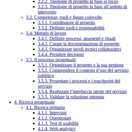
3.2.2. Tipologie di progetto in base al focus
3.2.3. Tipologie di progetto in base all’ambito di
intervento
3.3. Competenze, ruoli e figure coinvolte
3.3.1. Coordinatore di progetto
3.3.2. Definire ruoli e responsabilità
3.4. Metodo di lavoro
3.4.1. Definire processi, strumenti e rituali
3.4.2. Curare la documentazione di progetto
3.4.3. Organizzare tavoli tecnici collaborativi
3.4.4. Prendere decisioni
3.5. Il processo progettuale
3.5.1. Organizzare il progetto e la sua gestione
3.5.2. Comprendere il contesto d’uso del servizio
pubblico
3.5.3. Progettare i processi e i
touchpoint
del
servizio
3.5.4. Realizzare l’interfaccia utente del servizio
3.5.5. Validare la soluzione ottenuta
4. Ricerca progettuale
4.1. Ricerca primaria
4.1.1. Interviste
4.1.2. Questionari
4.1.3. Test di usabilità
4.1.4. Web analytics