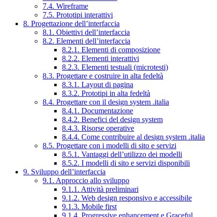
7.4. Wireframe
7.5. Prototipi interattivi
8. Progettazione dell’interfaccia
8.1. Obiettivi dell’interfaccia
8.2. Elementi dell’interfaccia
8.2.1. Elementi di composizione
8.2.2. Elementi interattivi
8.2.3. Elementi testuali (microtesti)
8.3. Progettare e costruire in alta fedeltà
8.3.1. Layout di pagina
8.3.2. Prototipi in alta fedeltà
8.4. Progettare con il design system .italia
8.4.1. Documentazione
8.4.2. Benefici del design system
8.4.3. Risorse operative
8.4.4. Come contribuire al design system .italia
8.5. Progettare con i modelli di sito e servizi
8.5.1. Vantaggi dell’utilizzo dei modelli
8.5.2. I modelli di sito e servizi disponibili
9. Sviluppo dell’interfaccia
9.1. Approccio allo sviluppo
9.1.1. Attività preliminari
9.1.2. Web design responsivo e accessibile
9.1.3. Mobile first
9.1.4. Progressive enhancement e Graceful