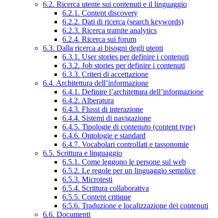
6.2. Ricerca utente sui contenuti e il linguaggio
6.2.1. Content discovery
6.2.2. Dati di ricerca (search keywords)
6.2.3. Ricerca tramite analytics
6.2.4. Ricerca sui forum
6.3. Dalla ricerca ai bisogni degli utenti
6.3.1. User stories per definire i contenuti
6.3.2. Job stories per definire i contenuti
6.3.3. Criteri di accettazione
6.4. Architettura dell’informazione
6.4.1. Definire l’architettura dell’informazione
6.4.2. Alberatura
6.4.3. Flussi di interazione
6.4.4. Sistemi di navigazione
6.4.5. Tipologie di contenuto (content type)
6.4.6. Ontologie e standard
6.4.7. Vocabolari controllati e tassonomie
6.5. Scrittura e linguaggio
6.5.1. Come leggono le persone sul web
6.5.2. Le regole per un linguaggio semplice
6.5.3. Microtesti
6.5.4. Scrittura collaborativa
6.5.5. Content critique
6.5.6. Traduzione e localizzazione dei contenuti
6.6. Documenti