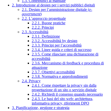
1.3. Contribuisci al manuale
2. Introduzione al design per i servizi pubblici digitali
2.1. Design per l’amministrazione digitale (
e-
government
)
2.2. L’approccio progettuale
2.2.1. Buone pratiche
2.2.2. Principi
2.3. Accessibilità
2.3.1. Definizione
2.3.2. Accessibilità by design
2.3.3. Principi per l’accessibilità
2.3.4. Linee guida e criteri di successo
2.3.5. Come rilasciare una dichiarazione di
accessibilità
2.3.6. Meccanismo di feedback e procedura di
attuazione
2.3.7. Obiettivi accessibilità
2.3.8. Normativa e approfondimenti
2.4. Privacy
2.4.1. Come rispettare la privacy sin dalla
progettazione di un sito o servizio digitale
2.4.2. Richiedi il consenso quando necessario
2.4.3. Le basi del sito web: architettura,
informativa privacy, riferimenti DPO
3. Pianificazione, gestione e strategia