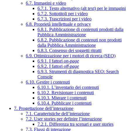
6.7. Immagini e video
6.7.1. Testo alternativo (alt text) per le immagini
6.7.2. Sottotitoli per i video
6.7.3. Trascrizioni per i video
6.8. Proprietà intellettuale e privacy
6.8.1. Pubblicazione di contenuti prodotti dalla
Pubblica Amministrazione
6.8.2. Pubblicazione di contenuti non prodotti
dalla Pubblica Amministrazione
6.8.3. Consenso dei soggetti ritratti
6.9. Ottimizzazione per i motori di ricerca (SEO)
6.9.1. I fattori
on-page
6.9.2. I fattori
off-page
6.9.3. Strumenti di diagnostica SEO: Search
Console
6.10. Gestire i contenuti
6.10.1. L’inventario dei contenuti
6.10.2. Revisionare i contenuti
6.10.3. Migrare i contenuti
6.10.4. Pubblicare i contenuti
7. Progettazione dell’interazione
7.1. Caratteristiche dell’interazione
7.2. User stories per definire l’interazione
7.2.1. Differenza tra scenari e user stories
7.3. Flussi di interazione