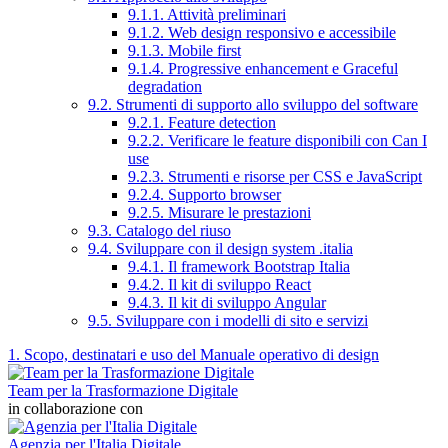
9.1.1. Attività preliminari
9.1.2. Web design responsivo e accessibile
9.1.3. Mobile first
9.1.4. Progressive enhancement e Graceful
degradation
9.2. Strumenti di supporto allo sviluppo del software
9.2.1. Feature detection
9.2.2. Verificare le feature disponibili con Can I
use
9.2.3. Strumenti e risorse per CSS e JavaScript
9.2.4. Supporto browser
9.2.5. Misurare le prestazioni
9.3. Catalogo del riuso
9.4. Sviluppare con il design system .italia
9.4.1. Il framework Bootstrap Italia
9.4.2. Il kit di sviluppo React
9.4.3. Il kit di sviluppo Angular
9.5. Sviluppare con i modelli di sito e servizi
1. Scopo, destinatari e uso del Manuale operativo di design
Team per la Trasformazione Digitale
in collaborazione con
Agenzia per l'Italia Digitale