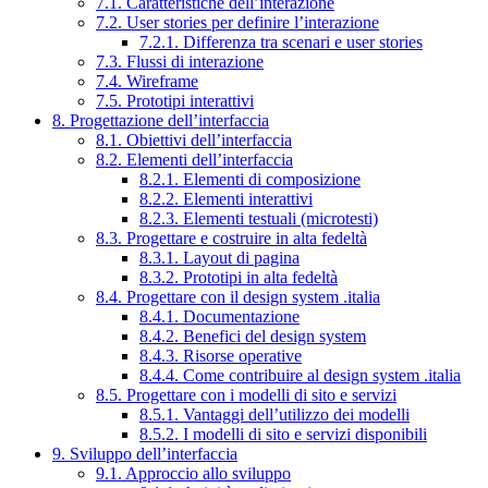
7.1. Caratteristiche dell’interazione
7.2. User stories per definire l’interazione
7.2.1. Differenza tra scenari e user stories
7.3. Flussi di interazione
7.4. Wireframe
7.5. Prototipi interattivi
8. Progettazione dell’interfaccia
8.1. Obiettivi dell’interfaccia
8.2. Elementi dell’interfaccia
8.2.1. Elementi di composizione
8.2.2. Elementi interattivi
8.2.3. Elementi testuali (microtesti)
8.3. Progettare e costruire in alta fedeltà
8.3.1. Layout di pagina
8.3.2. Prototipi in alta fedeltà
8.4. Progettare con il design system .italia
8.4.1. Documentazione
8.4.2. Benefici del design system
8.4.3. Risorse operative
8.4.4. Come contribuire al design system .italia
8.5. Progettare con i modelli di sito e servizi
8.5.1. Vantaggi dell’utilizzo dei modelli
8.5.2. I modelli di sito e servizi disponibili
9. Sviluppo dell’interfaccia
9.1. Approccio allo sviluppo