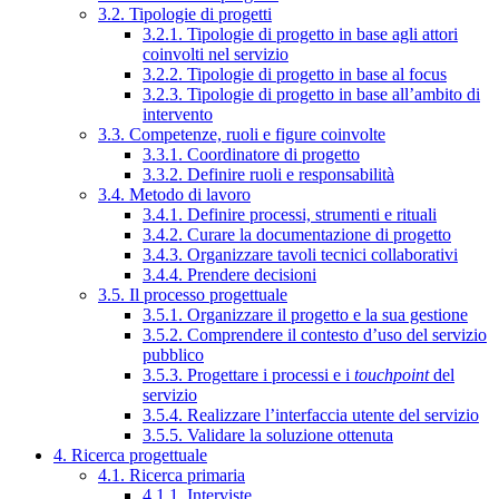
3.2. Tipologie di progetti
3.2.1. Tipologie di progetto in base agli attori
coinvolti nel servizio
3.2.2. Tipologie di progetto in base al focus
3.2.3. Tipologie di progetto in base all’ambito di
intervento
3.3. Competenze, ruoli e figure coinvolte
3.3.1. Coordinatore di progetto
3.3.2. Definire ruoli e responsabilità
3.4. Metodo di lavoro
3.4.1. Definire processi, strumenti e rituali
3.4.2. Curare la documentazione di progetto
3.4.3. Organizzare tavoli tecnici collaborativi
3.4.4. Prendere decisioni
3.5. Il processo progettuale
3.5.1. Organizzare il progetto e la sua gestione
3.5.2. Comprendere il contesto d’uso del servizio
pubblico
3.5.3. Progettare i processi e i
touchpoint
del
servizio
3.5.4. Realizzare l’interfaccia utente del servizio
3.5.5. Validare la soluzione ottenuta
4. Ricerca progettuale
4.1. Ricerca primaria
4.1.1. Interviste