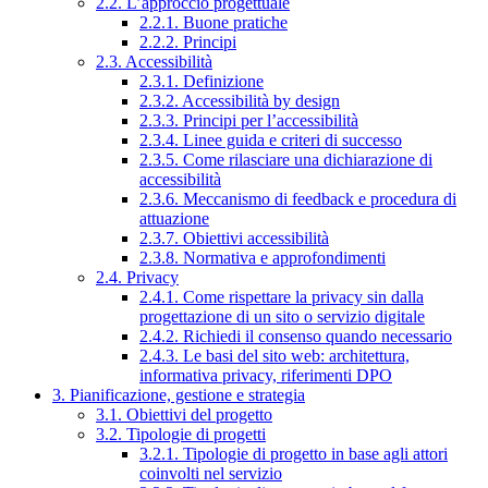
2.2. L’approccio progettuale
2.2.1. Buone pratiche
2.2.2. Principi
2.3. Accessibilità
2.3.1. Definizione
2.3.2. Accessibilità by design
2.3.3. Principi per l’accessibilità
2.3.4. Linee guida e criteri di successo
2.3.5. Come rilasciare una dichiarazione di
accessibilità
2.3.6. Meccanismo di feedback e procedura di
attuazione
2.3.7. Obiettivi accessibilità
2.3.8. Normativa e approfondimenti
2.4. Privacy
2.4.1. Come rispettare la privacy sin dalla
progettazione di un sito o servizio digitale
2.4.2. Richiedi il consenso quando necessario
2.4.3. Le basi del sito web: architettura,
informativa privacy, riferimenti DPO
3. Pianificazione, gestione e strategia
3.1. Obiettivi del progetto
3.2. Tipologie di progetti
3.2.1. Tipologie di progetto in base agli attori
coinvolti nel servizio