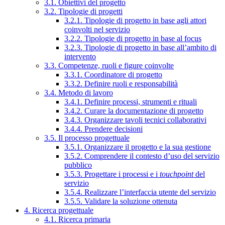
3.1. Obiettivi del progetto
3.2. Tipologie di progetti
3.2.1. Tipologie di progetto in base agli attori
coinvolti nel servizio
3.2.2. Tipologie di progetto in base al focus
3.2.3. Tipologie di progetto in base all’ambito di
intervento
3.3. Competenze, ruoli e figure coinvolte
3.3.1. Coordinatore di progetto
3.3.2. Definire ruoli e responsabilità
3.4. Metodo di lavoro
3.4.1. Definire processi, strumenti e rituali
3.4.2. Curare la documentazione di progetto
3.4.3. Organizzare tavoli tecnici collaborativi
3.4.4. Prendere decisioni
3.5. Il processo progettuale
3.5.1. Organizzare il progetto e la sua gestione
3.5.2. Comprendere il contesto d’uso del servizio
pubblico
3.5.3. Progettare i processi e i
touchpoint
del
servizio
3.5.4. Realizzare l’interfaccia utente del servizio
3.5.5. Validare la soluzione ottenuta
4. Ricerca progettuale
4.1. Ricerca primaria