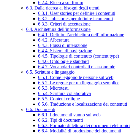
6.2.4. Ricerca sui forum
6.3. Dalla ricerca ai bisogni degli utenti
6.3.1. User stories per definire i contenuti
6.3.2. Job stories per definire i contenuti
6.3.3. Criteri di accettazione
6.4. Architettura dell’informazione
6.4.1. Definire l’architettura dell’informazione
6.4.2. Alberatura
6.4.3. Flussi di interazione
6.4.4. Sistemi di navigazione
6.4.5. Tipologie di contenuto (content type)
6.4.6. Ontologie e standard
6.4.7. Vocabolari controllati e tassonomie
6.5. Scrittura e linguaggio
6.5.1. Come leggono le persone sul web
6.5.2. Le regole per un linguaggio semplice
6.5.3. Microtesti
6.5.4. Scrittura collaborativa
6.5.5. Content critique
6.5.6. Traduzione e localizzazione dei contenuti
6.6. Documenti
6.6.1. I documenti vanno sul web
6.6.2. Tipi di documenti
6.6.3. Formato di lettura dei documenti elettronici
6.6.4. Modalità di produzione dei documenti