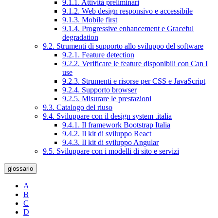
9.1.1. Attività preliminari
9.1.2. Web design responsivo e accessibile
9.1.3. Mobile first
9.1.4. Progressive enhancement e Graceful
degradation
9.2. Strumenti di supporto allo sviluppo del software
9.2.1. Feature detection
9.2.2. Verificare le feature disponibili con Can I
use
9.2.3. Strumenti e risorse per CSS e JavaScript
9.2.4. Supporto browser
9.2.5. Misurare le prestazioni
9.3. Catalogo del riuso
9.4. Sviluppare con il design system .italia
9.4.1. Il framework Bootstrap Italia
9.4.2. Il kit di sviluppo React
9.4.3. Il kit di sviluppo Angular
9.5. Sviluppare con i modelli di sito e servizi
glossario
A
B
C
D