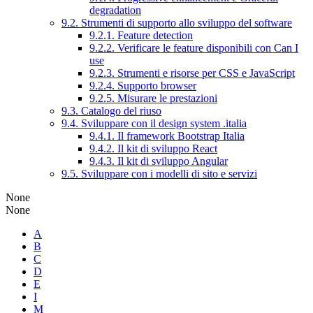
degradation
9.2. Strumenti di supporto allo sviluppo del software
9.2.1. Feature detection
9.2.2. Verificare le feature disponibili con Can I
use
9.2.3. Strumenti e risorse per CSS e JavaScript
9.2.4. Supporto browser
9.2.5. Misurare le prestazioni
9.3. Catalogo del riuso
9.4. Sviluppare con il design system .italia
9.4.1. Il framework Bootstrap Italia
9.4.2. Il kit di sviluppo React
9.4.3. Il kit di sviluppo Angular
9.5. Sviluppare con i modelli di sito e servizi
None
None
A
B
C
D
E
I
M