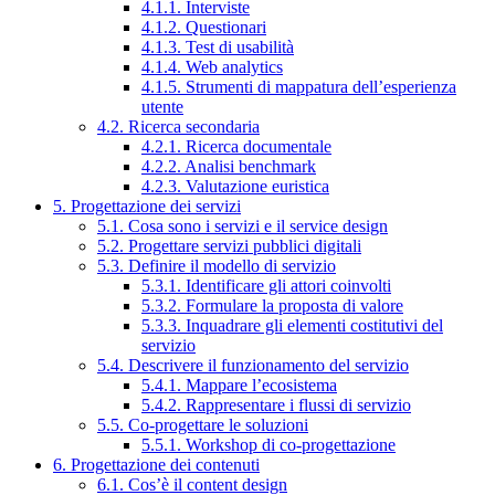
4.1.1. Interviste
4.1.2. Questionari
4.1.3. Test di usabilità
4.1.4. Web analytics
4.1.5. Strumenti di mappatura dell’esperienza
utente
4.2. Ricerca secondaria
4.2.1. Ricerca documentale
4.2.2. Analisi benchmark
4.2.3. Valutazione euristica
5. Progettazione dei servizi
5.1. Cosa sono i servizi e il service design
5.2. Progettare servizi pubblici digitali
5.3. Definire il modello di servizio
5.3.1. Identificare gli attori coinvolti
5.3.2. Formulare la proposta di valore
5.3.3. Inquadrare gli elementi costitutivi del
servizio
5.4. Descrivere il funzionamento del servizio
5.4.1. Mappare l’ecosistema
5.4.2. Rappresentare i flussi di servizio
5.5. Co-progettare le soluzioni
5.5.1. Workshop di co-progettazione
6. Progettazione dei contenuti
6.1. Cos’è il content design