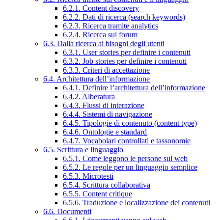
6.2.1. Content discovery
6.2.2. Dati di ricerca (search keywords)
6.2.3. Ricerca tramite analytics
6.2.4. Ricerca sui forum
6.3. Dalla ricerca ai bisogni degli utenti
6.3.1. User stories per definire i contenuti
6.3.2. Job stories per definire i contenuti
6.3.3. Criteri di accettazione
6.4. Architettura dell’informazione
6.4.1. Definire l’architettura dell’informazione
6.4.2. Alberatura
6.4.3. Flussi di interazione
6.4.4. Sistemi di navigazione
6.4.5. Tipologie di contenuto (content type)
6.4.6. Ontologie e standard
6.4.7. Vocabolari controllati e tassonomie
6.5. Scrittura e linguaggio
6.5.1. Come leggono le persone sul web
6.5.2. Le regole per un linguaggio semplice
6.5.3. Microtesti
6.5.4. Scrittura collaborativa
6.5.5. Content critique
6.5.6. Traduzione e localizzazione dei contenuti
6.6. Documenti