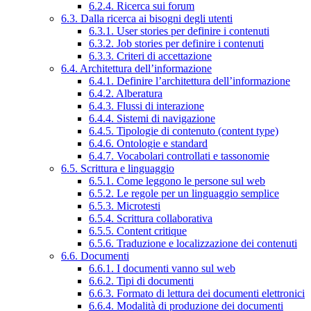
6.2.4. Ricerca sui forum
6.3. Dalla ricerca ai bisogni degli utenti
6.3.1. User stories per definire i contenuti
6.3.2. Job stories per definire i contenuti
6.3.3. Criteri di accettazione
6.4. Architettura dell’informazione
6.4.1. Definire l’architettura dell’informazione
6.4.2. Alberatura
6.4.3. Flussi di interazione
6.4.4. Sistemi di navigazione
6.4.5. Tipologie di contenuto (content type)
6.4.6. Ontologie e standard
6.4.7. Vocabolari controllati e tassonomie
6.5. Scrittura e linguaggio
6.5.1. Come leggono le persone sul web
6.5.2. Le regole per un linguaggio semplice
6.5.3. Microtesti
6.5.4. Scrittura collaborativa
6.5.5. Content critique
6.5.6. Traduzione e localizzazione dei contenuti
6.6. Documenti
6.6.1. I documenti vanno sul web
6.6.2. Tipi di documenti
6.6.3. Formato di lettura dei documenti elettronici
6.6.4. Modalità di produzione dei documenti