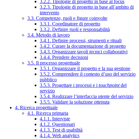
3.2.2. Tipologie di progetto in base al focus
3.2.3. Tipologie di progetto in base all’ambito di
intervento
3.3. Competenze, ruoli e figure coinvolte
3.3.1. Coordinatore di progetto
3.3.2. Definire ruoli e responsabilità
3.4. Metodo di lavoro
3.4.1. Definire processi, strumenti e rituali
3.4.2. Curare la documentazione di progetto
3.4.3. Organizzare tavoli tecnici collaborativi
3.4.4. Prendere decisioni
3.5. Il processo progettuale
3.5.1. Organizzare il progetto e la sua gestione
3.5.2. Comprendere il contesto d’uso del servizio
pubblico
3.5.3. Progettare i processi e i
touchpoint
del
servizio
3.5.4. Realizzare l’interfaccia utente del servizio
3.5.5. Validare la soluzione ottenuta
4. Ricerca progettuale
4.1. Ricerca primaria
4.1.1. Interviste
4.1.2. Questionari
4.1.3. Test di usabilità
4.1.4. Web analytics