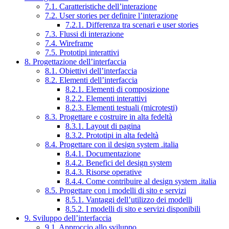
7.1. Caratteristiche dell’interazione
7.2. User stories per definire l’interazione
7.2.1. Differenza tra scenari e user stories
7.3. Flussi di interazione
7.4. Wireframe
7.5. Prototipi interattivi
8. Progettazione dell’interfaccia
8.1. Obiettivi dell’interfaccia
8.2. Elementi dell’interfaccia
8.2.1. Elementi di composizione
8.2.2. Elementi interattivi
8.2.3. Elementi testuali (microtesti)
8.3. Progettare e costruire in alta fedeltà
8.3.1. Layout di pagina
8.3.2. Prototipi in alta fedeltà
8.4. Progettare con il design system .italia
8.4.1. Documentazione
8.4.2. Benefici del design system
8.4.3. Risorse operative
8.4.4. Come contribuire al design system .italia
8.5. Progettare con i modelli di sito e servizi
8.5.1. Vantaggi dell’utilizzo dei modelli
8.5.2. I modelli di sito e servizi disponibili
9. Sviluppo dell’interfaccia
9.1. Approccio allo sviluppo