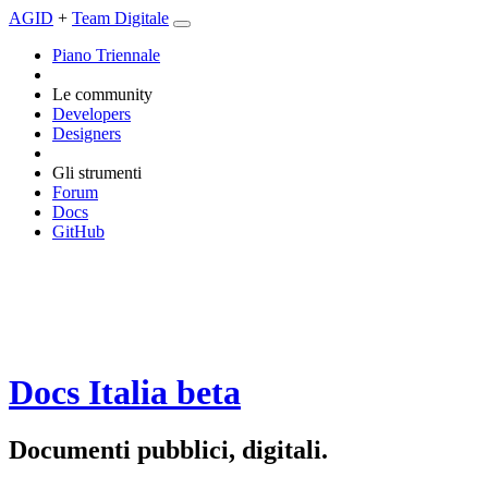
AGID
+
Team Digitale
Piano Triennale
Le community
Developers
Designers
Gli strumenti
Forum
Docs
GitHub
Docs Italia
beta
Documenti pubblici, digitali.