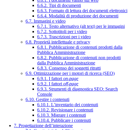
6.6.1. I documenti vanno sul web
6.6.2. Tipi di documenti
6.6.3. Formato di lettura dei documenti elettronici
6.6.4. Modalità di produzione dei documenti
6.7. Immagini e video
6.7.1. Testo alternativo (alt text) per le immagini
6.7.2. Sottotitoli per i video
6.7.3. Trascrizioni per i video
6.8. Proprietà intellettuale e privacy
6.8.1. Pubblicazione di contenuti prodotti dalla
Pubblica Amministrazione
6.8.2. Pubblicazione di contenuti non prodotti
dalla Pubblica Amministrazione
6.8.3. Consenso dei soggetti ritratti
6.9. Ottimizzazione per i motori di ricerca (SEO)
6.9.1. I fattori
on-page
6.9.2. I fattori
off-page
6.9.3. Strumenti di diagnostica SEO: Search
Console
6.10. Gestire i contenuti
6.10.1. L’inventario dei contenuti
6.10.2. Revisionare i contenuti
6.10.3. Migrare i contenuti
6.10.4. Pubblicare i contenuti
7. Progettazione dell’interazione