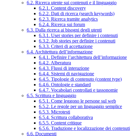
6.2. Ricerca utente sui contenuti e il linguaggio
6.2.1. Content discovery
6.2.2. Dati di ricerca (search keywords)
6.2.3. Ricerca tramite analytics
6.2.4. Ricerca sui forum
6.3. Dalla ricerca ai bisogni degli utenti
6.3.1. User stories per definire i contenuti
6.3.2. Job stories per definire i contenuti
6.3.3. Criteri di accettazione
6.4. Architettura dell’informazione
6.4.1. Definire l’architettura dell’informazione
6.4.2. Alberatura
6.4.3. Flussi di interazione
6.4.4. Sistemi di navigazione
6.4.5. Tipologie di contenuto (content type)
6.4.6. Ontologie e standard
6.4.7. Vocabolari controllati e tassonomie
6.5. Scrittura e linguaggio
6.5.1. Come leggono le persone sul web
6.5.2. Le regole per un linguaggio semplice
6.5.3. Microtesti
6.5.4. Scrittura collaborativa
6.5.5. Content critique
6.5.6. Traduzione e localizzazione dei contenuti
6.6. Documenti