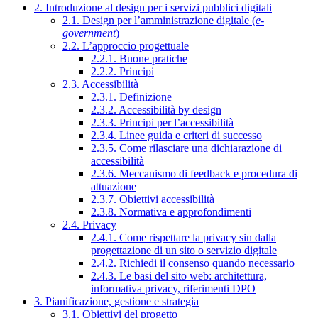
2. Introduzione al design per i servizi pubblici digitali
2.1. Design per l’amministrazione digitale (
e-
government
)
2.2. L’approccio progettuale
2.2.1. Buone pratiche
2.2.2. Principi
2.3. Accessibilità
2.3.1. Definizione
2.3.2. Accessibilità by design
2.3.3. Principi per l’accessibilità
2.3.4. Linee guida e criteri di successo
2.3.5. Come rilasciare una dichiarazione di
accessibilità
2.3.6. Meccanismo di feedback e procedura di
attuazione
2.3.7. Obiettivi accessibilità
2.3.8. Normativa e approfondimenti
2.4. Privacy
2.4.1. Come rispettare la privacy sin dalla
progettazione di un sito o servizio digitale
2.4.2. Richiedi il consenso quando necessario
2.4.3. Le basi del sito web: architettura,
informativa privacy, riferimenti DPO
3. Pianificazione, gestione e strategia
3.1. Obiettivi del progetto