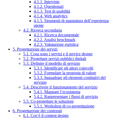
4.1.1. Interviste
4.1.2. Questionari
4.1.3. Test di usabilità
4.1.4. Web analytics
4.1.5. Strumenti di mappatura dell’esperienza
utente
4.2. Ricerca secondaria
4.2.1. Ricerca documentale
4.2.2. Analisi benchmark
4.2.3. Valutazione euristica
5. Progettazione dei servizi
5.1. Cosa sono i servizi e il service design
5.2. Progettare servizi pubblici digitali
5.3. Definire il modello di servizio
5.3.1. Identificare gli attori coinvolti
5.3.2. Formulare la proposta di valore
5.3.3. Inquadrare gli elementi costitutivi del
servizio
5.4. Descrivere il funzionamento del servizio
5.4.1. Mappare l’ecosistema
5.4.2. Rappresentare i flussi di servizio
5.5. Co-progettare le soluzioni
5.5.1. Workshop di co-progettazione
6. Progettazione dei contenuti
6.1. Cos’è il content design