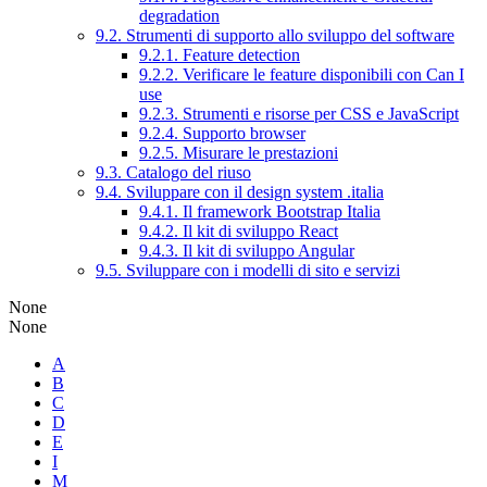
degradation
9.2. Strumenti di supporto allo sviluppo del software
9.2.1. Feature detection
9.2.2. Verificare le feature disponibili con Can I
use
9.2.3. Strumenti e risorse per CSS e JavaScript
9.2.4. Supporto browser
9.2.5. Misurare le prestazioni
9.3. Catalogo del riuso
9.4. Sviluppare con il design system .italia
9.4.1. Il framework Bootstrap Italia
9.4.2. Il kit di sviluppo React
9.4.3. Il kit di sviluppo Angular
9.5. Sviluppare con i modelli di sito e servizi
None
None
A
B
C
D
E
I
M