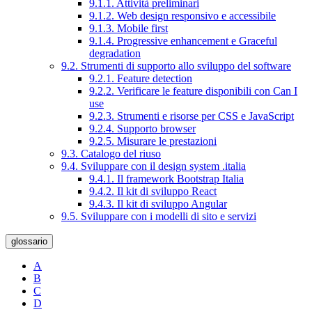
9.1.1. Attività preliminari
9.1.2. Web design responsivo e accessibile
9.1.3. Mobile first
9.1.4. Progressive enhancement e Graceful
degradation
9.2. Strumenti di supporto allo sviluppo del software
9.2.1. Feature detection
9.2.2. Verificare le feature disponibili con Can I
use
9.2.3. Strumenti e risorse per CSS e JavaScript
9.2.4. Supporto browser
9.2.5. Misurare le prestazioni
9.3. Catalogo del riuso
9.4. Sviluppare con il design system .italia
9.4.1. Il framework Bootstrap Italia
9.4.2. Il kit di sviluppo React
9.4.3. Il kit di sviluppo Angular
9.5. Sviluppare con i modelli di sito e servizi
glossario
A
B
C
D