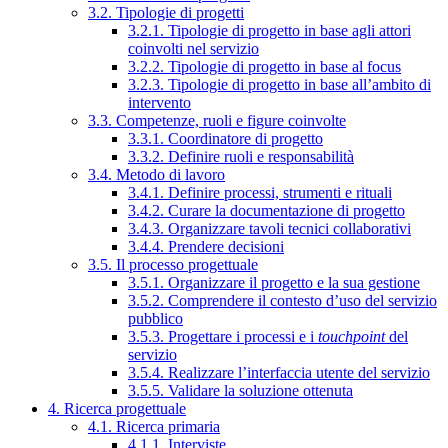
3.2. Tipologie di progetti
3.2.1. Tipologie di progetto in base agli attori
coinvolti nel servizio
3.2.2. Tipologie di progetto in base al focus
3.2.3. Tipologie di progetto in base all’ambito di
intervento
3.3. Competenze, ruoli e figure coinvolte
3.3.1. Coordinatore di progetto
3.3.2. Definire ruoli e responsabilità
3.4. Metodo di lavoro
3.4.1. Definire processi, strumenti e rituali
3.4.2. Curare la documentazione di progetto
3.4.3. Organizzare tavoli tecnici collaborativi
3.4.4. Prendere decisioni
3.5. Il processo progettuale
3.5.1. Organizzare il progetto e la sua gestione
3.5.2. Comprendere il contesto d’uso del servizio
pubblico
3.5.3. Progettare i processi e i
touchpoint
del
servizio
3.5.4. Realizzare l’interfaccia utente del servizio
3.5.5. Validare la soluzione ottenuta
4. Ricerca progettuale
4.1. Ricerca primaria
4.1.1. Interviste