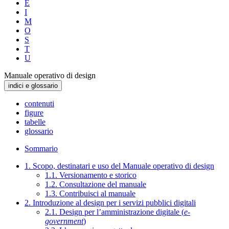
E
I
M
O
S
T
U
Manuale operativo di design
indici e glossario
contenuti
figure
tabelle
glossario
Sommario
1. Scopo, destinatari e uso del Manuale operativo di design
1.1. Versionamento e storico
1.2. Consultazione del manuale
1.3. Contribuisci al manuale
2. Introduzione al design per i servizi pubblici digitali
2.1. Design per l’amministrazione digitale (
e-
government
)