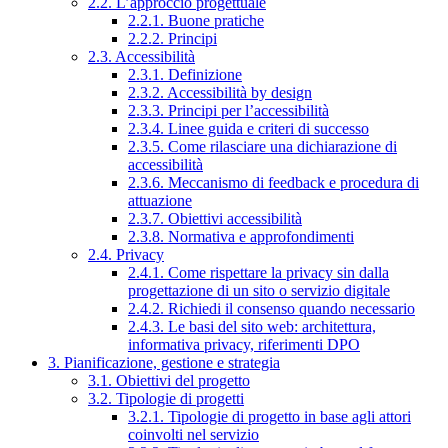
2.2. L’approccio progettuale
2.2.1. Buone pratiche
2.2.2. Principi
2.3. Accessibilità
2.3.1. Definizione
2.3.2. Accessibilità by design
2.3.3. Principi per l’accessibilità
2.3.4. Linee guida e criteri di successo
2.3.5. Come rilasciare una dichiarazione di
accessibilità
2.3.6. Meccanismo di feedback e procedura di
attuazione
2.3.7. Obiettivi accessibilità
2.3.8. Normativa e approfondimenti
2.4. Privacy
2.4.1. Come rispettare la privacy sin dalla
progettazione di un sito o servizio digitale
2.4.2. Richiedi il consenso quando necessario
2.4.3. Le basi del sito web: architettura,
informativa privacy, riferimenti DPO
3. Pianificazione, gestione e strategia
3.1. Obiettivi del progetto
3.2. Tipologie di progetti
3.2.1. Tipologie di progetto in base agli attori
coinvolti nel servizio