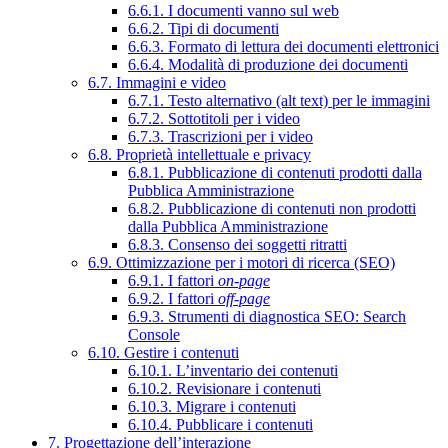
6.6.1. I documenti vanno sul web
6.6.2. Tipi di documenti
6.6.3. Formato di lettura dei documenti elettronici
6.6.4. Modalità di produzione dei documenti
6.7. Immagini e video
6.7.1. Testo alternativo (alt text) per le immagini
6.7.2. Sottotitoli per i video
6.7.3. Trascrizioni per i video
6.8. Proprietà intellettuale e privacy
6.8.1. Pubblicazione di contenuti prodotti dalla
Pubblica Amministrazione
6.8.2. Pubblicazione di contenuti non prodotti
dalla Pubblica Amministrazione
6.8.3. Consenso dei soggetti ritratti
6.9. Ottimizzazione per i motori di ricerca (SEO)
6.9.1. I fattori
on-page
6.9.2. I fattori
off-page
6.9.3. Strumenti di diagnostica SEO: Search
Console
6.10. Gestire i contenuti
6.10.1. L’inventario dei contenuti
6.10.2. Revisionare i contenuti
6.10.3. Migrare i contenuti
6.10.4. Pubblicare i contenuti
7. Progettazione dell’interazione