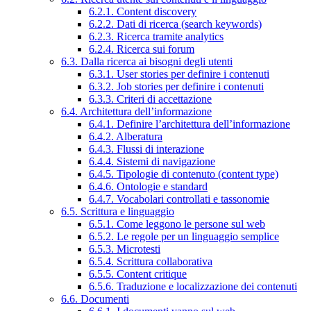
6.2.1. Content discovery
6.2.2. Dati di ricerca (search keywords)
6.2.3. Ricerca tramite analytics
6.2.4. Ricerca sui forum
6.3. Dalla ricerca ai bisogni degli utenti
6.3.1. User stories per definire i contenuti
6.3.2. Job stories per definire i contenuti
6.3.3. Criteri di accettazione
6.4. Architettura dell’informazione
6.4.1. Definire l’architettura dell’informazione
6.4.2. Alberatura
6.4.3. Flussi di interazione
6.4.4. Sistemi di navigazione
6.4.5. Tipologie di contenuto (content type)
6.4.6. Ontologie e standard
6.4.7. Vocabolari controllati e tassonomie
6.5. Scrittura e linguaggio
6.5.1. Come leggono le persone sul web
6.5.2. Le regole per un linguaggio semplice
6.5.3. Microtesti
6.5.4. Scrittura collaborativa
6.5.5. Content critique
6.5.6. Traduzione e localizzazione dei contenuti
6.6. Documenti