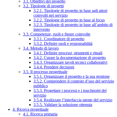
3.1. Obiettivi del progetto
3.2. Tipologie di progetti
3.2.1. Tipologie di progetto in base agli attori
coinvolti nel servizio
3.2.2. Tipologie di progetto in base al focus
3.2.3. Tipologie di progetto in base all’ambito di
intervento
3.3. Competenze, ruoli e figure coinvolte
3.3.1. Coordinatore di progetto
3.3.2. Definire ruoli e responsabilità
3.4. Metodo di lavoro
3.4.1. Definire processi, strumenti e rituali
3.4.2. Curare la documentazione di progetto
3.4.3. Organizzare tavoli tecnici collaborativi
3.4.4. Prendere decisioni
3.5. Il processo progettuale
3.5.1. Organizzare il progetto e la sua gestione
3.5.2. Comprendere il contesto d’uso del servizio
pubblico
3.5.3. Progettare i processi e i
touchpoint
del
servizio
3.5.4. Realizzare l’interfaccia utente del servizio
3.5.5. Validare la soluzione ottenuta
4. Ricerca progettuale
4.1. Ricerca primaria