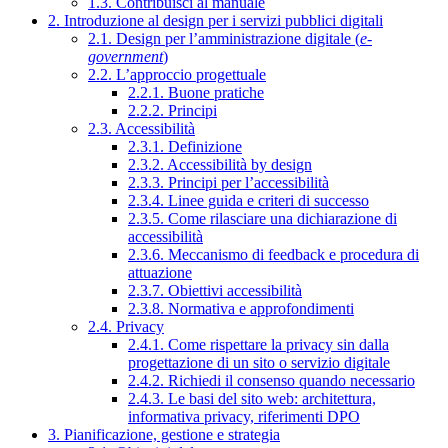
1.3. Contribuisci al manuale
2. Introduzione al design per i servizi pubblici digitali
2.1. Design per l’amministrazione digitale (
e-
government
)
2.2. L’approccio progettuale
2.2.1. Buone pratiche
2.2.2. Principi
2.3. Accessibilità
2.3.1. Definizione
2.3.2. Accessibilità by design
2.3.3. Principi per l’accessibilità
2.3.4. Linee guida e criteri di successo
2.3.5. Come rilasciare una dichiarazione di
accessibilità
2.3.6. Meccanismo di feedback e procedura di
attuazione
2.3.7. Obiettivi accessibilità
2.3.8. Normativa e approfondimenti
2.4. Privacy
2.4.1. Come rispettare la privacy sin dalla
progettazione di un sito o servizio digitale
2.4.2. Richiedi il consenso quando necessario
2.4.3. Le basi del sito web: architettura,
informativa privacy, riferimenti DPO
3. Pianificazione, gestione e strategia