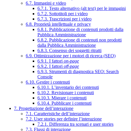
6.7. Immagini e video
6.7.1. Testo alternativo (alt text) per le immagini
6.7.2. Sottotitoli per i video
6.7.3. Trascrizioni per i video
6.8. Proprietà intellettuale e privacy
6.8.1. Pubblicazione di contenuti prodotti dalla
Pubblica Amministrazione
6.8.2. Pubblicazione di contenuti non prodotti
dalla Pubblica Amministrazione
6.8.3. Consenso dei soggetti ritratti
6.9. Ottimizzazione per i motori di ricerca (SEO)
6.9.1. I fattori
on-page
6.9.2. I fattori
off-page
6.9.3. Strumenti di diagnostica SEO: Search
Console
6.10. Gestire i contenuti
6.10.1. L’inventario dei contenuti
6.10.2. Revisionare i contenuti
6.10.3. Migrare i contenuti
6.10.4. Pubblicare i contenuti
7. Progettazione dell’interazione
7.1. Caratteristiche dell’interazione
7.2. User stories per definire l’interazione
7.2.1. Differenza tra scenari e user stories
7.3. Flussi di interazione