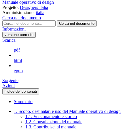
Manuale operativo di design
Progetto:
Designers Italia
Amministrazione:
italia
Cerca nel documento
Cerca nel documento
Informazioni
versione-corrente
Scarica
pdf
html
epub
Sorgente
Azioni
indice dei contenuti
Sommario
1. Scopo, destinatari e uso del Manuale operativo di design
1.1. Versionamento e storico
1.2. Consultazione del manuale
1.3. Contribuisci al manuale