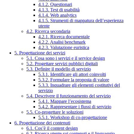
4.1.2. Questionari
4.1.3. Test di usabilità
4.1.4. Web analytics
4.1.5. Strumenti di mappatura dell’esperienza
utente
4.2. Ricerca secondaria
4.2.1. Ricerca documentale
4.2.2. Analisi benchmark
4.2.3. Valutazione euristica
5. Progettazione dei servizi
5.1. Cosa sono i servizi e il service design
5.2. Progettare servizi pubblici digitali
5.3. Definire il modello di servizio
5.3.1. Identificare gli attori coinvolti
5.3.2. Formulare la proposta di valore
5.3.3. Inquadrare gli elementi costitutivi del
servizio
5.4. Descrivere il funzionamento del servizio
5.4.1. Mappare l’ecosistema
5.4.2. Rappresentare i flussi di servizio
5.5. Co-progettare le soluzioni
5.5.1. Workshop di co-progettazione
6. Progettazione dei contenuti
6.1. Cos’è il content design
6.2. Ricerca utente sui contenuti e il linguaggio