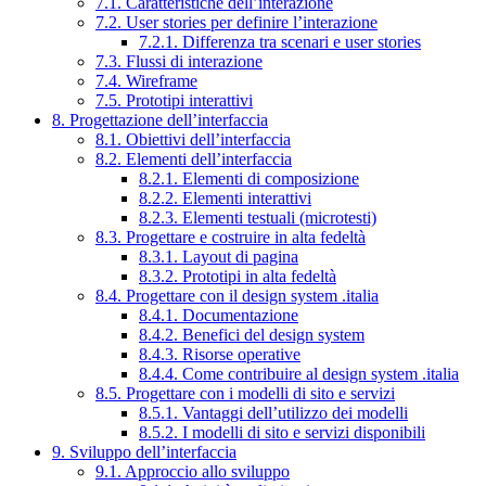
7.1. Caratteristiche dell’interazione
7.2. User stories per definire l’interazione
7.2.1. Differenza tra scenari e user stories
7.3. Flussi di interazione
7.4. Wireframe
7.5. Prototipi interattivi
8. Progettazione dell’interfaccia
8.1. Obiettivi dell’interfaccia
8.2. Elementi dell’interfaccia
8.2.1. Elementi di composizione
8.2.2. Elementi interattivi
8.2.3. Elementi testuali (microtesti)
8.3. Progettare e costruire in alta fedeltà
8.3.1. Layout di pagina
8.3.2. Prototipi in alta fedeltà
8.4. Progettare con il design system .italia
8.4.1. Documentazione
8.4.2. Benefici del design system
8.4.3. Risorse operative
8.4.4. Come contribuire al design system .italia
8.5. Progettare con i modelli di sito e servizi
8.5.1. Vantaggi dell’utilizzo dei modelli
8.5.2. I modelli di sito e servizi disponibili
9. Sviluppo dell’interfaccia
9.1. Approccio allo sviluppo