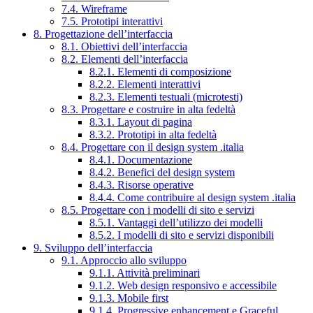
7.4. Wireframe
7.5. Prototipi interattivi
8. Progettazione dell’interfaccia
8.1. Obiettivi dell’interfaccia
8.2. Elementi dell’interfaccia
8.2.1. Elementi di composizione
8.2.2. Elementi interattivi
8.2.3. Elementi testuali (microtesti)
8.3. Progettare e costruire in alta fedeltà
8.3.1. Layout di pagina
8.3.2. Prototipi in alta fedeltà
8.4. Progettare con il design system .italia
8.4.1. Documentazione
8.4.2. Benefici del design system
8.4.3. Risorse operative
8.4.4. Come contribuire al design system .italia
8.5. Progettare con i modelli di sito e servizi
8.5.1. Vantaggi dell’utilizzo dei modelli
8.5.2. I modelli di sito e servizi disponibili
9. Sviluppo dell’interfaccia
9.1. Approccio allo sviluppo
9.1.1. Attività preliminari
9.1.2. Web design responsivo e accessibile
9.1.3. Mobile first
9.1.4. Progressive enhancement e Graceful