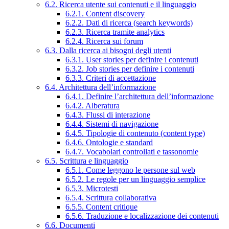
6.2. Ricerca utente sui contenuti e il linguaggio
6.2.1. Content discovery
6.2.2. Dati di ricerca (search keywords)
6.2.3. Ricerca tramite analytics
6.2.4. Ricerca sui forum
6.3. Dalla ricerca ai bisogni degli utenti
6.3.1. User stories per definire i contenuti
6.3.2. Job stories per definire i contenuti
6.3.3. Criteri di accettazione
6.4. Architettura dell’informazione
6.4.1. Definire l’architettura dell’informazione
6.4.2. Alberatura
6.4.3. Flussi di interazione
6.4.4. Sistemi di navigazione
6.4.5. Tipologie di contenuto (content type)
6.4.6. Ontologie e standard
6.4.7. Vocabolari controllati e tassonomie
6.5. Scrittura e linguaggio
6.5.1. Come leggono le persone sul web
6.5.2. Le regole per un linguaggio semplice
6.5.3. Microtesti
6.5.4. Scrittura collaborativa
6.5.5. Content critique
6.5.6. Traduzione e localizzazione dei contenuti
6.6. Documenti