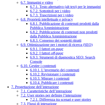
6.7. Immagini e video
6.7.1. Testo alternativo (alt text) per le immagini
6.7.2. Sottotitoli per i video
6.7.3. Trascrizioni per i video
6.8. Proprietà intellettuale e privacy
6.8.1. Pubblicazione di contenuti prodotti dalla
Pubblica Amministrazione
6.8.2. Pubblicazione di contenuti non prodotti
dalla Pubblica Amministrazione
6.8.3. Consenso dei soggetti ritratti
6.9. Ottimizzazione per i motori di ricerca (SEO)
6.9.1. I fattori
on-page
6.9.2. I fattori
off-page
6.9.3. Strumenti di diagnostica SEO: Search
Console
6.10. Gestire i contenuti
6.10.1. L’inventario dei contenuti
6.10.2. Revisionare i contenuti
6.10.3. Migrare i contenuti
6.10.4. Pubblicare i contenuti
7. Progettazione dell’interazione
7.1. Caratteristiche dell’interazione
7.2. User stories per definire l’interazione
7.2.1. Differenza tra scenari e user stories
7.3. Flussi di interazione