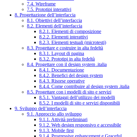
7.4. Wireframe
7.5. Prototipi interattivi
8. Progettazione dell’interfaccia
8.1. Obiettivi dell’interfaccia
8.2. Elementi dell’interfaccia
8.2.1. Elementi di composizione
8.2.2. Elementi interattivi
8.2.3. Elementi testuali (microtesti)
8.3. Progettare e costruire in alta fedeltà
8.3.1. Layout di pagina
8.3.2. Prototipi in alta fedeltà
8.4. Progettare con il design system .italia
8.4.1. Documentazione
8.4.2. Benefici del design system
8.4.3. Risorse operative
8.4.4. Come contribuire al design system .italia
8.5. Progettare con i modelli di sito e servizi
8.5.1. Vantaggi dell’utilizzo dei modelli
8.5.2. I modelli di sito e servizi disponibili
9. Sviluppo dell’interfaccia
9.1. Approccio allo sviluppo
9.1.1. Attività preliminari
9.1.2. Web design responsivo e accessibile
9.1.3. Mobile first
9.1.4. Progressive enhancement e Graceful