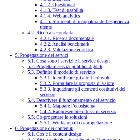
4.1.2. Questionari
4.1.3. Test di usabilità
4.1.4. Web analytics
4.1.5. Strumenti di mappatura dell’esperienza
utente
4.2. Ricerca secondaria
4.2.1. Ricerca documentale
4.2.2. Analisi benchmark
4.2.3. Valutazione euristica
5. Progettazione dei servizi
5.1. Cosa sono i servizi e il service design
5.2. Progettare servizi pubblici digitali
5.3. Definire il modello di servizio
5.3.1. Identificare gli attori coinvolti
5.3.2. Formulare la proposta di valore
5.3.3. Inquadrare gli elementi costitutivi del
servizio
5.4. Descrivere il funzionamento del servizio
5.4.1. Mappare l’ecosistema
5.4.2. Rappresentare i flussi di servizio
5.5. Co-progettare le soluzioni
5.5.1. Workshop di co-progettazione
6. Progettazione dei contenuti
6.1. Cos’è il content design
6.2. Ricerca utente sui contenuti e il linguaggio