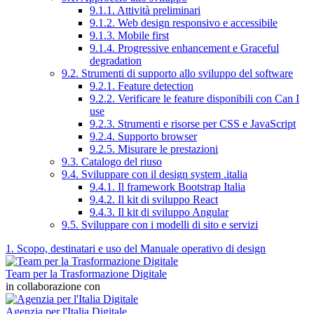
9.1.1. Attività preliminari
9.1.2. Web design responsivo e accessibile
9.1.3. Mobile first
9.1.4. Progressive enhancement e Graceful
degradation
9.2. Strumenti di supporto allo sviluppo del software
9.2.1. Feature detection
9.2.2. Verificare le feature disponibili con Can I
use
9.2.3. Strumenti e risorse per CSS e JavaScript
9.2.4. Supporto browser
9.2.5. Misurare le prestazioni
9.3. Catalogo del riuso
9.4. Sviluppare con il design system .italia
9.4.1. Il framework Bootstrap Italia
9.4.2. Il kit di sviluppo React
9.4.3. Il kit di sviluppo Angular
9.5. Sviluppare con i modelli di sito e servizi
1. Scopo, destinatari e uso del Manuale operativo di design
Team per la Trasformazione Digitale
in collaborazione con
Agenzia per l'Italia Digitale