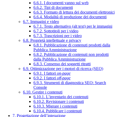
6.6.1. I documenti vanno sul web
6.6.2. Tipi di documenti
6.6.3. Formato di lettura dei documenti elettronici
6.6.4. Modalità di produzione dei documenti
6.7. Immagini e video
6.7.1. Testo alternativo (alt text) per le immagini
6.7.2. Sottotitoli per i video
6.7.3. Trascrizioni per i video
6.8. Proprietà intellettuale e privacy
6.8.1. Pubblicazione di contenuti prodotti dalla
Pubblica Amministrazione
6.8.2. Pubblicazione di contenuti non prodotti
dalla Pubblica Amministrazione
6.8.3. Consenso dei soggetti ritratti
6.9. Ottimizzazione per i motori di ricerca (SEO)
6.9.1. I fattori
on-page
6.9.2. I fattori
off-page
6.9.3. Strumenti di diagnostica SEO: Search
Console
6.10. Gestire i contenuti
6.10.1. L’inventario dei contenuti
6.10.2. Revisionare i contenuti
6.10.3. Migrare i contenuti
6.10.4. Pubblicare i contenuti
7. Progettazione dell’interazione