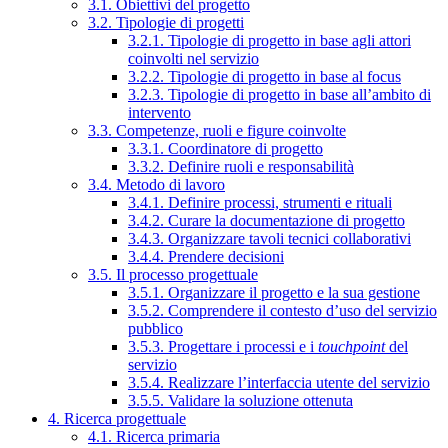
3.1. Obiettivi del progetto
3.2. Tipologie di progetti
3.2.1. Tipologie di progetto in base agli attori
coinvolti nel servizio
3.2.2. Tipologie di progetto in base al focus
3.2.3. Tipologie di progetto in base all’ambito di
intervento
3.3. Competenze, ruoli e figure coinvolte
3.3.1. Coordinatore di progetto
3.3.2. Definire ruoli e responsabilità
3.4. Metodo di lavoro
3.4.1. Definire processi, strumenti e rituali
3.4.2. Curare la documentazione di progetto
3.4.3. Organizzare tavoli tecnici collaborativi
3.4.4. Prendere decisioni
3.5. Il processo progettuale
3.5.1. Organizzare il progetto e la sua gestione
3.5.2. Comprendere il contesto d’uso del servizio
pubblico
3.5.3. Progettare i processi e i
touchpoint
del
servizio
3.5.4. Realizzare l’interfaccia utente del servizio
3.5.5. Validare la soluzione ottenuta
4. Ricerca progettuale
4.1. Ricerca primaria