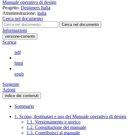
Manuale operativo di design
Progetto:
Designers Italia
Amministrazione:
italia
Cerca nel documento
Cerca nel documento
Informazioni
versione-corrente
Scarica
pdf
html
epub
Sorgente
Azioni
indice dei contenuti
Sommario
1. Scopo, destinatari e uso del Manuale operativo di design
1.1. Versionamento e storico
1.2. Consultazione del manuale
1.3. Contribuisci al manuale