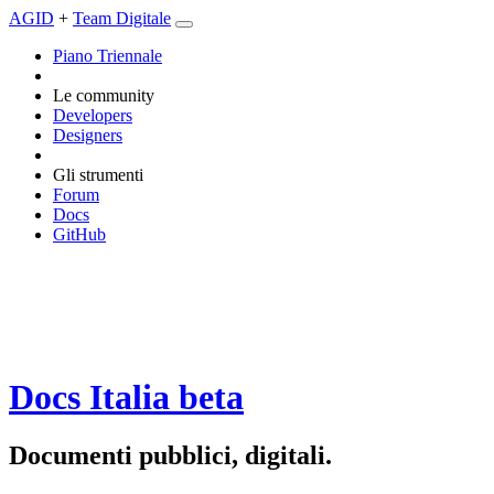
AGID
+
Team Digitale
Piano Triennale
Le community
Developers
Designers
Gli strumenti
Forum
Docs
GitHub
Docs Italia
beta
Documenti pubblici, digitali.