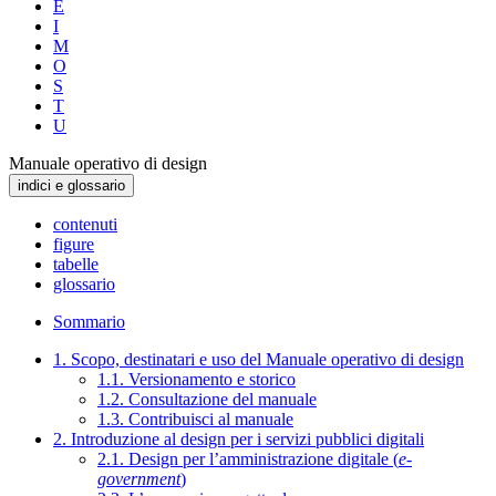
E
I
M
O
S
T
U
Manuale operativo di design
indici e glossario
contenuti
figure
tabelle
glossario
Sommario
1. Scopo, destinatari e uso del Manuale operativo di design
1.1. Versionamento e storico
1.2. Consultazione del manuale
1.3. Contribuisci al manuale
2. Introduzione al design per i servizi pubblici digitali
2.1. Design per l’amministrazione digitale (
e-
government
)