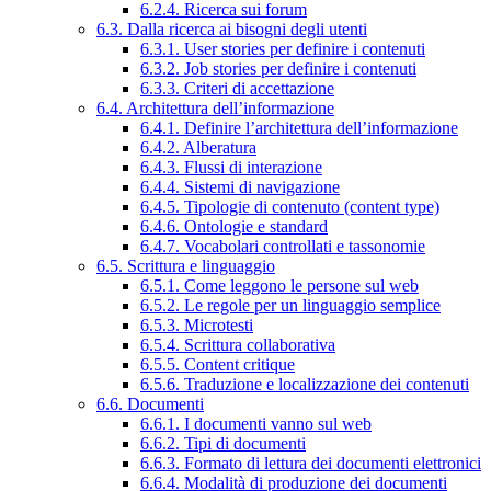
6.2.4. Ricerca sui forum
6.3. Dalla ricerca ai bisogni degli utenti
6.3.1. User stories per definire i contenuti
6.3.2. Job stories per definire i contenuti
6.3.3. Criteri di accettazione
6.4. Architettura dell’informazione
6.4.1. Definire l’architettura dell’informazione
6.4.2. Alberatura
6.4.3. Flussi di interazione
6.4.4. Sistemi di navigazione
6.4.5. Tipologie di contenuto (content type)
6.4.6. Ontologie e standard
6.4.7. Vocabolari controllati e tassonomie
6.5. Scrittura e linguaggio
6.5.1. Come leggono le persone sul web
6.5.2. Le regole per un linguaggio semplice
6.5.3. Microtesti
6.5.4. Scrittura collaborativa
6.5.5. Content critique
6.5.6. Traduzione e localizzazione dei contenuti
6.6. Documenti
6.6.1. I documenti vanno sul web
6.6.2. Tipi di documenti
6.6.3. Formato di lettura dei documenti elettronici
6.6.4. Modalità di produzione dei documenti