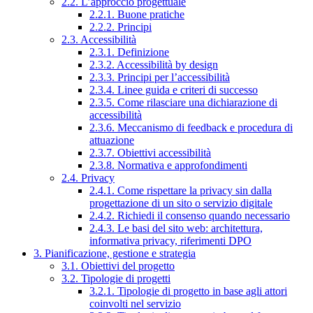
2.2. L’approccio progettuale
2.2.1. Buone pratiche
2.2.2. Principi
2.3. Accessibilità
2.3.1. Definizione
2.3.2. Accessibilità by design
2.3.3. Principi per l’accessibilità
2.3.4. Linee guida e criteri di successo
2.3.5. Come rilasciare una dichiarazione di
accessibilità
2.3.6. Meccanismo di feedback e procedura di
attuazione
2.3.7. Obiettivi accessibilità
2.3.8. Normativa e approfondimenti
2.4. Privacy
2.4.1. Come rispettare la privacy sin dalla
progettazione di un sito o servizio digitale
2.4.2. Richiedi il consenso quando necessario
2.4.3. Le basi del sito web: architettura,
informativa privacy, riferimenti DPO
3. Pianificazione, gestione e strategia
3.1. Obiettivi del progetto
3.2. Tipologie di progetti
3.2.1. Tipologie di progetto in base agli attori
coinvolti nel servizio