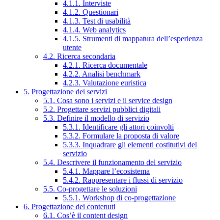
4.1.1. Interviste
4.1.2. Questionari
4.1.3. Test di usabilità
4.1.4. Web analytics
4.1.5. Strumenti di mappatura dell’esperienza
utente
4.2. Ricerca secondaria
4.2.1. Ricerca documentale
4.2.2. Analisi benchmark
4.2.3. Valutazione euristica
5. Progettazione dei servizi
5.1. Cosa sono i servizi e il service design
5.2. Progettare servizi pubblici digitali
5.3. Definire il modello di servizio
5.3.1. Identificare gli attori coinvolti
5.3.2. Formulare la proposta di valore
5.3.3. Inquadrare gli elementi costitutivi del
servizio
5.4. Descrivere il funzionamento del servizio
5.4.1. Mappare l’ecosistema
5.4.2. Rappresentare i flussi di servizio
5.5. Co-progettare le soluzioni
5.5.1. Workshop di co-progettazione
6. Progettazione dei contenuti
6.1. Cos’è il content design