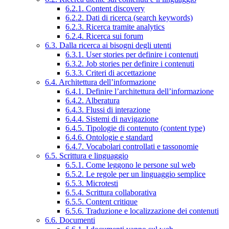
6.2.1. Content discovery
6.2.2. Dati di ricerca (search keywords)
6.2.3. Ricerca tramite analytics
6.2.4. Ricerca sui forum
6.3. Dalla ricerca ai bisogni degli utenti
6.3.1. User stories per definire i contenuti
6.3.2. Job stories per definire i contenuti
6.3.3. Criteri di accettazione
6.4. Architettura dell’informazione
6.4.1. Definire l’architettura dell’informazione
6.4.2. Alberatura
6.4.3. Flussi di interazione
6.4.4. Sistemi di navigazione
6.4.5. Tipologie di contenuto (content type)
6.4.6. Ontologie e standard
6.4.7. Vocabolari controllati e tassonomie
6.5. Scrittura e linguaggio
6.5.1. Come leggono le persone sul web
6.5.2. Le regole per un linguaggio semplice
6.5.3. Microtesti
6.5.4. Scrittura collaborativa
6.5.5. Content critique
6.5.6. Traduzione e localizzazione dei contenuti
6.6. Documenti