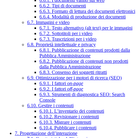
6.6.1. I documenti vanno sul web
6.6.2. Tipi di documenti
6.6.3. Formato di lettura dei documenti elettronici
6.6.4. Modalità di produzione dei documenti
6.7. Immagini e video
6.7.1. Testo alternativo (alt text) per le immagini
6.7.2. Sottotitoli per i video
6.7.3. Trascrizioni per i video
6.8. Proprietà intellettuale e privacy
6.8.1. Pubblicazione di contenuti prodotti dalla
Pubblica Amministrazione
6.8.2. Pubblicazione di contenuti non prodotti
dalla Pubblica Amministrazione
6.8.3. Consenso dei soggetti ritratti
6.9. Ottimizzazione per i motori di ricerca (SEO)
6.9.1. I fattori
on-page
6.9.2. I fattori
off-page
6.9.3. Strumenti di diagnostica SEO: Search
Console
6.10. Gestire i contenuti
6.10.1. L’inventario dei contenuti
6.10.2. Revisionare i contenuti
6.10.3. Migrare i contenuti
6.10.4. Pubblicare i contenuti
7. Progettazione dell’interazione