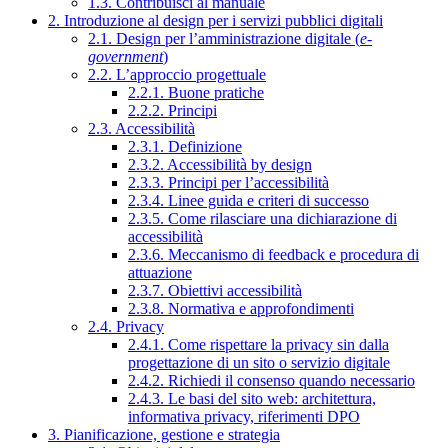
1.3. Contribuisci al manuale
2. Introduzione al design per i servizi pubblici digitali
2.1. Design per l’amministrazione digitale (
e-
government
)
2.2. L’approccio progettuale
2.2.1. Buone pratiche
2.2.2. Principi
2.3. Accessibilità
2.3.1. Definizione
2.3.2. Accessibilità by design
2.3.3. Principi per l’accessibilità
2.3.4. Linee guida e criteri di successo
2.3.5. Come rilasciare una dichiarazione di
accessibilità
2.3.6. Meccanismo di feedback e procedura di
attuazione
2.3.7. Obiettivi accessibilità
2.3.8. Normativa e approfondimenti
2.4. Privacy
2.4.1. Come rispettare la privacy sin dalla
progettazione di un sito o servizio digitale
2.4.2. Richiedi il consenso quando necessario
2.4.3. Le basi del sito web: architettura,
informativa privacy, riferimenti DPO
3. Pianificazione, gestione e strategia