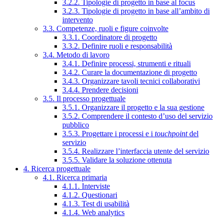
3.2.2. Tipologie di progetto in base al focus
3.2.3. Tipologie di progetto in base all’ambito di
intervento
3.3. Competenze, ruoli e figure coinvolte
3.3.1. Coordinatore di progetto
3.3.2. Definire ruoli e responsabilità
3.4. Metodo di lavoro
3.4.1. Definire processi, strumenti e rituali
3.4.2. Curare la documentazione di progetto
3.4.3. Organizzare tavoli tecnici collaborativi
3.4.4. Prendere decisioni
3.5. Il processo progettuale
3.5.1. Organizzare il progetto e la sua gestione
3.5.2. Comprendere il contesto d’uso del servizio
pubblico
3.5.3. Progettare i processi e i
touchpoint
del
servizio
3.5.4. Realizzare l’interfaccia utente del servizio
3.5.5. Validare la soluzione ottenuta
4. Ricerca progettuale
4.1. Ricerca primaria
4.1.1. Interviste
4.1.2. Questionari
4.1.3. Test di usabilità
4.1.4. Web analytics