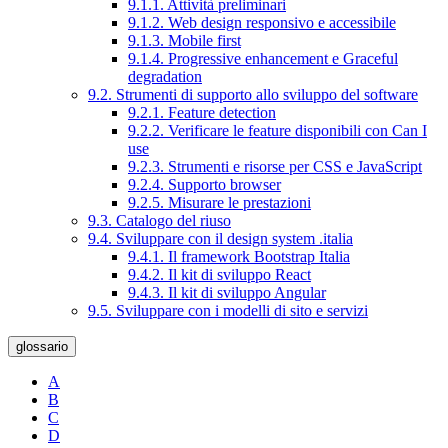
9.1.1. Attività preliminari
9.1.2. Web design responsivo e accessibile
9.1.3. Mobile first
9.1.4. Progressive enhancement e Graceful
degradation
9.2. Strumenti di supporto allo sviluppo del software
9.2.1. Feature detection
9.2.2. Verificare le feature disponibili con Can I
use
9.2.3. Strumenti e risorse per CSS e JavaScript
9.2.4. Supporto browser
9.2.5. Misurare le prestazioni
9.3. Catalogo del riuso
9.4. Sviluppare con il design system .italia
9.4.1. Il framework Bootstrap Italia
9.4.2. Il kit di sviluppo React
9.4.3. Il kit di sviluppo Angular
9.5. Sviluppare con i modelli di sito e servizi
glossario
A
B
C
D