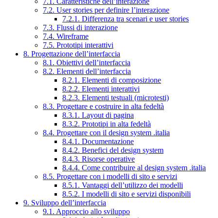
7.1. Caratteristiche dell’interazione
7.2. User stories per definire l’interazione
7.2.1. Differenza tra scenari e user stories
7.3. Flussi di interazione
7.4. Wireframe
7.5. Prototipi interattivi
8. Progettazione dell’interfaccia
8.1. Obiettivi dell’interfaccia
8.2. Elementi dell’interfaccia
8.2.1. Elementi di composizione
8.2.2. Elementi interattivi
8.2.3. Elementi testuali (microtesti)
8.3. Progettare e costruire in alta fedeltà
8.3.1. Layout di pagina
8.3.2. Prototipi in alta fedeltà
8.4. Progettare con il design system .italia
8.4.1. Documentazione
8.4.2. Benefici del design system
8.4.3. Risorse operative
8.4.4. Come contribuire al design system .italia
8.5. Progettare con i modelli di sito e servizi
8.5.1. Vantaggi dell’utilizzo dei modelli
8.5.2. I modelli di sito e servizi disponibili
9. Sviluppo dell’interfaccia
9.1. Approccio allo sviluppo