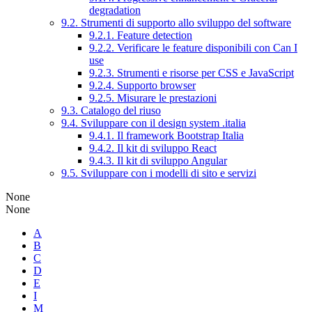
degradation
9.2. Strumenti di supporto allo sviluppo del software
9.2.1. Feature detection
9.2.2. Verificare le feature disponibili con Can I
use
9.2.3. Strumenti e risorse per CSS e JavaScript
9.2.4. Supporto browser
9.2.5. Misurare le prestazioni
9.3. Catalogo del riuso
9.4. Sviluppare con il design system .italia
9.4.1. Il framework Bootstrap Italia
9.4.2. Il kit di sviluppo React
9.4.3. Il kit di sviluppo Angular
9.5. Sviluppare con i modelli di sito e servizi
None
None
A
B
C
D
E
I
M