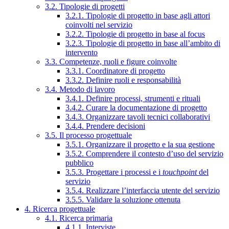
3.2. Tipologie di progetti
3.2.1. Tipologie di progetto in base agli attori
coinvolti nel servizio
3.2.2. Tipologie di progetto in base al focus
3.2.3. Tipologie di progetto in base all’ambito di
intervento
3.3. Competenze, ruoli e figure coinvolte
3.3.1. Coordinatore di progetto
3.3.2. Definire ruoli e responsabilità
3.4. Metodo di lavoro
3.4.1. Definire processi, strumenti e rituali
3.4.2. Curare la documentazione di progetto
3.4.3. Organizzare tavoli tecnici collaborativi
3.4.4. Prendere decisioni
3.5. Il processo progettuale
3.5.1. Organizzare il progetto e la sua gestione
3.5.2. Comprendere il contesto d’uso del servizio
pubblico
3.5.3. Progettare i processi e i
touchpoint
del
servizio
3.5.4. Realizzare l’interfaccia utente del servizio
3.5.5. Validare la soluzione ottenuta
4. Ricerca progettuale
4.1. Ricerca primaria
4.1.1. Interviste