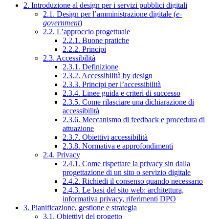
2. Introduzione al design per i servizi pubblici digitali
2.1. Design per l’amministrazione digitale (
e-
government
)
2.2. L’approccio progettuale
2.2.1. Buone pratiche
2.2.2. Principi
2.3. Accessibilità
2.3.1. Definizione
2.3.2. Accessibilità by design
2.3.3. Principi per l’accessibilità
2.3.4. Linee guida e criteri di successo
2.3.5. Come rilasciare una dichiarazione di
accessibilità
2.3.6. Meccanismo di feedback e procedura di
attuazione
2.3.7. Obiettivi accessibilità
2.3.8. Normativa e approfondimenti
2.4. Privacy
2.4.1. Come rispettare la privacy sin dalla
progettazione di un sito o servizio digitale
2.4.2. Richiedi il consenso quando necessario
2.4.3. Le basi del sito web: architettura,
informativa privacy, riferimenti DPO
3. Pianificazione, gestione e strategia
3.1. Obiettivi del progetto