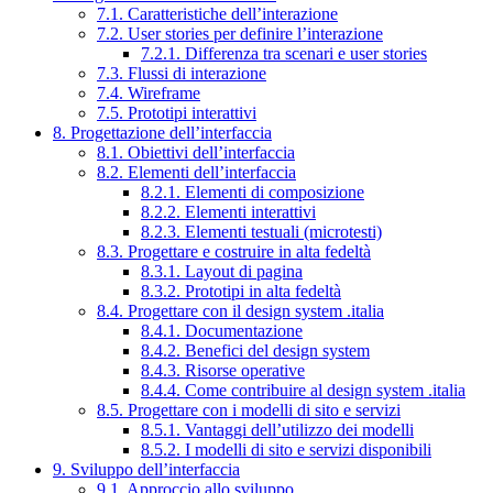
7.1. Caratteristiche dell’interazione
7.2. User stories per definire l’interazione
7.2.1. Differenza tra scenari e user stories
7.3. Flussi di interazione
7.4. Wireframe
7.5. Prototipi interattivi
8. Progettazione dell’interfaccia
8.1. Obiettivi dell’interfaccia
8.2. Elementi dell’interfaccia
8.2.1. Elementi di composizione
8.2.2. Elementi interattivi
8.2.3. Elementi testuali (microtesti)
8.3. Progettare e costruire in alta fedeltà
8.3.1. Layout di pagina
8.3.2. Prototipi in alta fedeltà
8.4. Progettare con il design system .italia
8.4.1. Documentazione
8.4.2. Benefici del design system
8.4.3. Risorse operative
8.4.4. Come contribuire al design system .italia
8.5. Progettare con i modelli di sito e servizi
8.5.1. Vantaggi dell’utilizzo dei modelli
8.5.2. I modelli di sito e servizi disponibili
9. Sviluppo dell’interfaccia
9.1. Approccio allo sviluppo