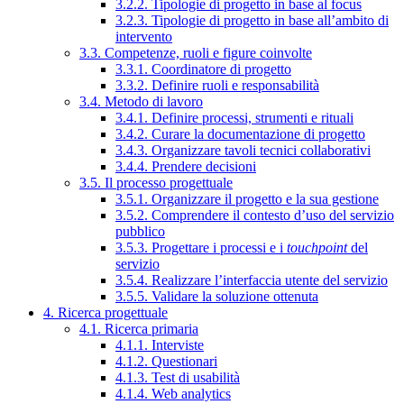
3.2.2. Tipologie di progetto in base al focus
3.2.3. Tipologie di progetto in base all’ambito di
intervento
3.3. Competenze, ruoli e figure coinvolte
3.3.1. Coordinatore di progetto
3.3.2. Definire ruoli e responsabilità
3.4. Metodo di lavoro
3.4.1. Definire processi, strumenti e rituali
3.4.2. Curare la documentazione di progetto
3.4.3. Organizzare tavoli tecnici collaborativi
3.4.4. Prendere decisioni
3.5. Il processo progettuale
3.5.1. Organizzare il progetto e la sua gestione
3.5.2. Comprendere il contesto d’uso del servizio
pubblico
3.5.3. Progettare i processi e i
touchpoint
del
servizio
3.5.4. Realizzare l’interfaccia utente del servizio
3.5.5. Validare la soluzione ottenuta
4. Ricerca progettuale
4.1. Ricerca primaria
4.1.1. Interviste
4.1.2. Questionari
4.1.3. Test di usabilità
4.1.4. Web analytics