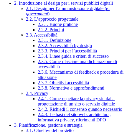
2. Introduzione al design per i servizi pubblici digitali
2.1. Design per l’amministrazione digitale (
e-
government
)
2.2. L’approccio progettuale
2.2.1. Buone pratiche
2.2.2. Principi
2.3. Accessibilità
2.3.1. Definizione
2.3.2. Accessibilità by design
2.3.3. Principi per l’accessibilità
2.3.4. Linee guida e criteri di successo
2.3.5. Come rilasciare una dichiarazione di
accessibilità
2.3.6. Meccanismo di feedback e procedura di
attuazione
2.3.7. Obiettivi accessibilità
2.3.8. Normativa e approfondimenti
2.4. Privacy
2.4.1. Come rispettare la privacy sin dalla
progettazione di un sito o servizio digitale
2.4.2. Richiedi il consenso quando necessario
2.4.3. Le basi del sito web: architettura,
informativa privacy, riferimenti DPO
3. Pianificazione, gestione e strategia
3.1. Obiettivi del progetto