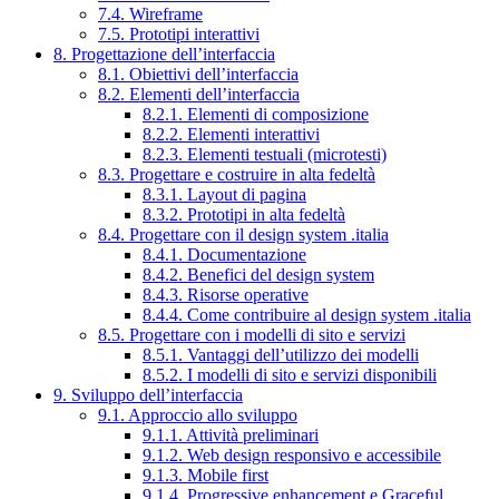
7.4. Wireframe
7.5. Prototipi interattivi
8. Progettazione dell’interfaccia
8.1. Obiettivi dell’interfaccia
8.2. Elementi dell’interfaccia
8.2.1. Elementi di composizione
8.2.2. Elementi interattivi
8.2.3. Elementi testuali (microtesti)
8.3. Progettare e costruire in alta fedeltà
8.3.1. Layout di pagina
8.3.2. Prototipi in alta fedeltà
8.4. Progettare con il design system .italia
8.4.1. Documentazione
8.4.2. Benefici del design system
8.4.3. Risorse operative
8.4.4. Come contribuire al design system .italia
8.5. Progettare con i modelli di sito e servizi
8.5.1. Vantaggi dell’utilizzo dei modelli
8.5.2. I modelli di sito e servizi disponibili
9. Sviluppo dell’interfaccia
9.1. Approccio allo sviluppo
9.1.1. Attività preliminari
9.1.2. Web design responsivo e accessibile
9.1.3. Mobile first
9.1.4. Progressive enhancement e Graceful