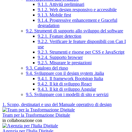
9.1.1. Attività preliminari
9.1.2. Web design responsivo e accessibile
9.1.3. Mobile first
9.1.4. Progressive enhancement e Graceful
degradation
9.2. Strumenti di supporto allo sviluppo del software
9.2.1. Feature detection
9.2.2. Verificare le feature disponibili con Can I
use
9.2.3. Strumenti e risorse per CSS e JavaScript
9.2.4. Supporto browser
9.2.5. Misurare le prestazioni
9.3. Catalogo del riuso
9.4. Sviluppare con il design system .italia
9.4.1. Il framework Bootstrap Italia
9.4.2. Il kit di sviluppo React
9.4.3. Il kit di sviluppo Angular
9.5. Sviluppare con i modelli di sito e servizi
1. Scopo, destinatari e uso del Manuale operativo di design
Team per la Trasformazione Digitale
in collaborazione con
Agenzia per l'Italia Digitale