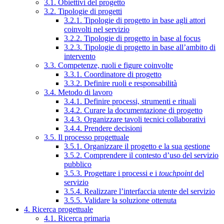
3.1. Obiettivi del progetto
3.2. Tipologie di progetti
3.2.1. Tipologie di progetto in base agli attori
coinvolti nel servizio
3.2.2. Tipologie di progetto in base al focus
3.2.3. Tipologie di progetto in base all’ambito di
intervento
3.3. Competenze, ruoli e figure coinvolte
3.3.1. Coordinatore di progetto
3.3.2. Definire ruoli e responsabilità
3.4. Metodo di lavoro
3.4.1. Definire processi, strumenti e rituali
3.4.2. Curare la documentazione di progetto
3.4.3. Organizzare tavoli tecnici collaborativi
3.4.4. Prendere decisioni
3.5. Il processo progettuale
3.5.1. Organizzare il progetto e la sua gestione
3.5.2. Comprendere il contesto d’uso del servizio
pubblico
3.5.3. Progettare i processi e i
touchpoint
del
servizio
3.5.4. Realizzare l’interfaccia utente del servizio
3.5.5. Validare la soluzione ottenuta
4. Ricerca progettuale
4.1. Ricerca primaria