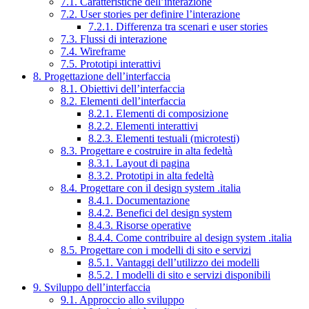
7.1. Caratteristiche dell’interazione
7.2. User stories per definire l’interazione
7.2.1. Differenza tra scenari e user stories
7.3. Flussi di interazione
7.4. Wireframe
7.5. Prototipi interattivi
8. Progettazione dell’interfaccia
8.1. Obiettivi dell’interfaccia
8.2. Elementi dell’interfaccia
8.2.1. Elementi di composizione
8.2.2. Elementi interattivi
8.2.3. Elementi testuali (microtesti)
8.3. Progettare e costruire in alta fedeltà
8.3.1. Layout di pagina
8.3.2. Prototipi in alta fedeltà
8.4. Progettare con il design system .italia
8.4.1. Documentazione
8.4.2. Benefici del design system
8.4.3. Risorse operative
8.4.4. Come contribuire al design system .italia
8.5. Progettare con i modelli di sito e servizi
8.5.1. Vantaggi dell’utilizzo dei modelli
8.5.2. I modelli di sito e servizi disponibili
9. Sviluppo dell’interfaccia
9.1. Approccio allo sviluppo