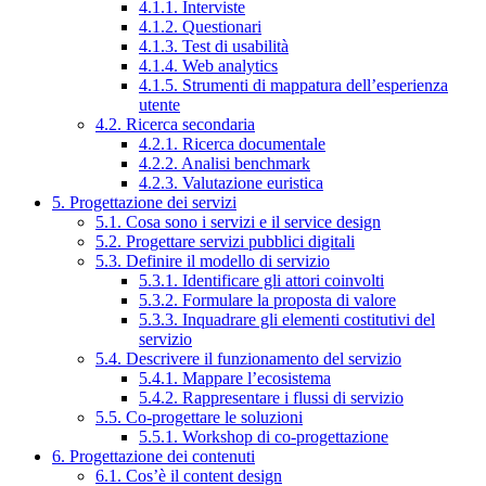
4.1.1. Interviste
4.1.2. Questionari
4.1.3. Test di usabilità
4.1.4. Web analytics
4.1.5. Strumenti di mappatura dell’esperienza
utente
4.2. Ricerca secondaria
4.2.1. Ricerca documentale
4.2.2. Analisi benchmark
4.2.3. Valutazione euristica
5. Progettazione dei servizi
5.1. Cosa sono i servizi e il service design
5.2. Progettare servizi pubblici digitali
5.3. Definire il modello di servizio
5.3.1. Identificare gli attori coinvolti
5.3.2. Formulare la proposta di valore
5.3.3. Inquadrare gli elementi costitutivi del
servizio
5.4. Descrivere il funzionamento del servizio
5.4.1. Mappare l’ecosistema
5.4.2. Rappresentare i flussi di servizio
5.5. Co-progettare le soluzioni
5.5.1. Workshop di co-progettazione
6. Progettazione dei contenuti
6.1. Cos’è il content design