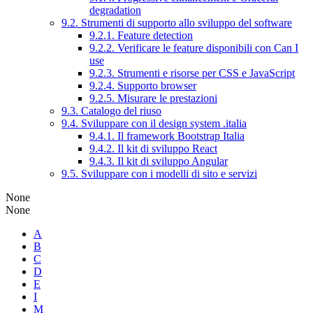
degradation
9.2. Strumenti di supporto allo sviluppo del software
9.2.1. Feature detection
9.2.2. Verificare le feature disponibili con Can I
use
9.2.3. Strumenti e risorse per CSS e JavaScript
9.2.4. Supporto browser
9.2.5. Misurare le prestazioni
9.3. Catalogo del riuso
9.4. Sviluppare con il design system .italia
9.4.1. Il framework Bootstrap Italia
9.4.2. Il kit di sviluppo React
9.4.3. Il kit di sviluppo Angular
9.5. Sviluppare con i modelli di sito e servizi
None
None
A
B
C
D
E
I
M