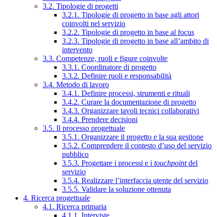
3.2. Tipologie di progetti
3.2.1. Tipologie di progetto in base agli attori
coinvolti nel servizio
3.2.2. Tipologie di progetto in base al focus
3.2.3. Tipologie di progetto in base all’ambito di
intervento
3.3. Competenze, ruoli e figure coinvolte
3.3.1. Coordinatore di progetto
3.3.2. Definire ruoli e responsabilità
3.4. Metodo di lavoro
3.4.1. Definire processi, strumenti e rituali
3.4.2. Curare la documentazione di progetto
3.4.3. Organizzare tavoli tecnici collaborativi
3.4.4. Prendere decisioni
3.5. Il processo progettuale
3.5.1. Organizzare il progetto e la sua gestione
3.5.2. Comprendere il contesto d’uso del servizio
pubblico
3.5.3. Progettare i processi e i
touchpoint
del
servizio
3.5.4. Realizzare l’interfaccia utente del servizio
3.5.5. Validare la soluzione ottenuta
4. Ricerca progettuale
4.1. Ricerca primaria
4.1.1. Interviste