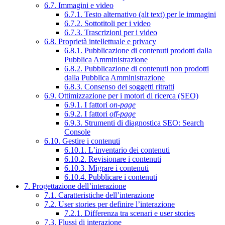
6.7. Immagini e video
6.7.1. Testo alternativo (alt text) per le immagini
6.7.2. Sottotitoli per i video
6.7.3. Trascrizioni per i video
6.8. Proprietà intellettuale e privacy
6.8.1. Pubblicazione di contenuti prodotti dalla
Pubblica Amministrazione
6.8.2. Pubblicazione di contenuti non prodotti
dalla Pubblica Amministrazione
6.8.3. Consenso dei soggetti ritratti
6.9. Ottimizzazione per i motori di ricerca (SEO)
6.9.1. I fattori
on-page
6.9.2. I fattori
off-page
6.9.3. Strumenti di diagnostica SEO: Search
Console
6.10. Gestire i contenuti
6.10.1. L’inventario dei contenuti
6.10.2. Revisionare i contenuti
6.10.3. Migrare i contenuti
6.10.4. Pubblicare i contenuti
7. Progettazione dell’interazione
7.1. Caratteristiche dell’interazione
7.2. User stories per definire l’interazione
7.2.1. Differenza tra scenari e user stories
7.3. Flussi di interazione