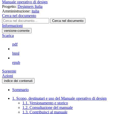
Manuale operativo di design
Progetto:
Designers Italia
Amministrazione:
italia
Cerca nel documento
Cerca nel documento
Informazioni
versione-corrente
Scarica
pdf
html
epub
Sorgente
Azioni
indice dei contenuti
Sommario
1. Scopo, destinatari e uso del Manuale operativo di design
1.1. Versionamento e storico
1.2. Consultazione del manuale
1.3. Contribuisci al manuale