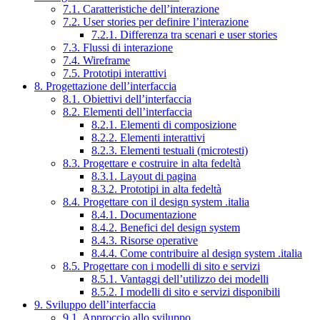
7.1. Caratteristiche dell’interazione
7.2. User stories per definire l’interazione
7.2.1. Differenza tra scenari e user stories
7.3. Flussi di interazione
7.4. Wireframe
7.5. Prototipi interattivi
8. Progettazione dell’interfaccia
8.1. Obiettivi dell’interfaccia
8.2. Elementi dell’interfaccia
8.2.1. Elementi di composizione
8.2.2. Elementi interattivi
8.2.3. Elementi testuali (microtesti)
8.3. Progettare e costruire in alta fedeltà
8.3.1. Layout di pagina
8.3.2. Prototipi in alta fedeltà
8.4. Progettare con il design system .italia
8.4.1. Documentazione
8.4.2. Benefici del design system
8.4.3. Risorse operative
8.4.4. Come contribuire al design system .italia
8.5. Progettare con i modelli di sito e servizi
8.5.1. Vantaggi dell’utilizzo dei modelli
8.5.2. I modelli di sito e servizi disponibili
9. Sviluppo dell’interfaccia
9.1. Approccio allo sviluppo