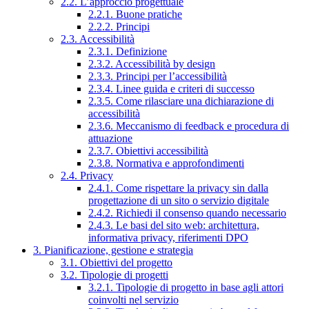
2.2. L’approccio progettuale
2.2.1. Buone pratiche
2.2.2. Principi
2.3. Accessibilità
2.3.1. Definizione
2.3.2. Accessibilità by design
2.3.3. Principi per l’accessibilità
2.3.4. Linee guida e criteri di successo
2.3.5. Come rilasciare una dichiarazione di
accessibilità
2.3.6. Meccanismo di feedback e procedura di
attuazione
2.3.7. Obiettivi accessibilità
2.3.8. Normativa e approfondimenti
2.4. Privacy
2.4.1. Come rispettare la privacy sin dalla
progettazione di un sito o servizio digitale
2.4.2. Richiedi il consenso quando necessario
2.4.3. Le basi del sito web: architettura,
informativa privacy, riferimenti DPO
3. Pianificazione, gestione e strategia
3.1. Obiettivi del progetto
3.2. Tipologie di progetti
3.2.1. Tipologie di progetto in base agli attori
coinvolti nel servizio