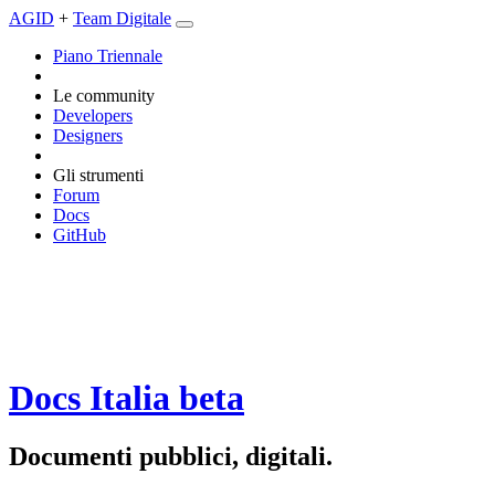
AGID
+
Team Digitale
Piano Triennale
Le community
Developers
Designers
Gli strumenti
Forum
Docs
GitHub
Docs Italia
beta
Documenti pubblici, digitali.