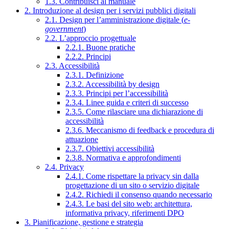
1.3. Contribuisci al manuale
2. Introduzione al design per i servizi pubblici digitali
2.1. Design per l’amministrazione digitale (
e-
government
)
2.2. L’approccio progettuale
2.2.1. Buone pratiche
2.2.2. Principi
2.3. Accessibilità
2.3.1. Definizione
2.3.2. Accessibilità by design
2.3.3. Principi per l’accessibilità
2.3.4. Linee guida e criteri di successo
2.3.5. Come rilasciare una dichiarazione di
accessibilità
2.3.6. Meccanismo di feedback e procedura di
attuazione
2.3.7. Obiettivi accessibilità
2.3.8. Normativa e approfondimenti
2.4. Privacy
2.4.1. Come rispettare la privacy sin dalla
progettazione di un sito o servizio digitale
2.4.2. Richiedi il consenso quando necessario
2.4.3. Le basi del sito web: architettura,
informativa privacy, riferimenti DPO
3. Pianificazione, gestione e strategia