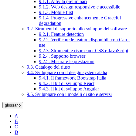
9.1.1. Attività preliminari
9.1.2. Web design responsivo e accessibile
9.1.3. Mobile first
9.1.4. Progressive enhancement e Graceful
degradation
9.2. Strumenti di supporto allo sviluppo del software
9.2.1. Feature detection
9.2.2. Verificare le feature disponibili con Can I
use
9.2.3. Strumenti e risorse per CSS e JavaScript
9.2.4. Supporto browser
9.2.5. Misurare le prestazioni
9.3. Catalogo del riuso
9.4. Sviluppare con il design system .italia
9.4.1. Il framework Bootstrap Italia
9.4.2. Il kit di sviluppo React
9.4.3. Il kit di sviluppo Angular
9.5. Sviluppare con i modelli di sito e servizi
glossario
A
B
C
D