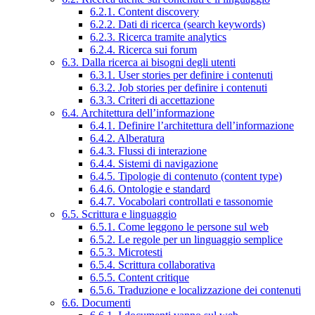
6.2.1. Content discovery
6.2.2. Dati di ricerca (search keywords)
6.2.3. Ricerca tramite analytics
6.2.4. Ricerca sui forum
6.3. Dalla ricerca ai bisogni degli utenti
6.3.1. User stories per definire i contenuti
6.3.2. Job stories per definire i contenuti
6.3.3. Criteri di accettazione
6.4. Architettura dell’informazione
6.4.1. Definire l’architettura dell’informazione
6.4.2. Alberatura
6.4.3. Flussi di interazione
6.4.4. Sistemi di navigazione
6.4.5. Tipologie di contenuto (content type)
6.4.6. Ontologie e standard
6.4.7. Vocabolari controllati e tassonomie
6.5. Scrittura e linguaggio
6.5.1. Come leggono le persone sul web
6.5.2. Le regole per un linguaggio semplice
6.5.3. Microtesti
6.5.4. Scrittura collaborativa
6.5.5. Content critique
6.5.6. Traduzione e localizzazione dei contenuti
6.6. Documenti