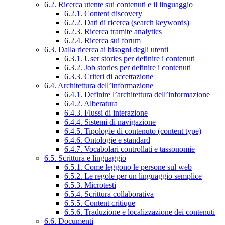
6.2. Ricerca utente sui contenuti e il linguaggio
6.2.1. Content discovery
6.2.2. Dati di ricerca (search keywords)
6.2.3. Ricerca tramite analytics
6.2.4. Ricerca sui forum
6.3. Dalla ricerca ai bisogni degli utenti
6.3.1. User stories per definire i contenuti
6.3.2. Job stories per definire i contenuti
6.3.3. Criteri di accettazione
6.4. Architettura dell’informazione
6.4.1. Definire l’architettura dell’informazione
6.4.2. Alberatura
6.4.3. Flussi di interazione
6.4.4. Sistemi di navigazione
6.4.5. Tipologie di contenuto (content type)
6.4.6. Ontologie e standard
6.4.7. Vocabolari controllati e tassonomie
6.5. Scrittura e linguaggio
6.5.1. Come leggono le persone sul web
6.5.2. Le regole per un linguaggio semplice
6.5.3. Microtesti
6.5.4. Scrittura collaborativa
6.5.5. Content critique
6.5.6. Traduzione e localizzazione dei contenuti
6.6. Documenti