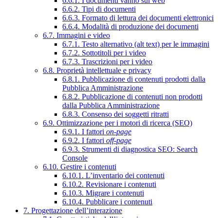
6.6.1. I documenti vanno sul web
6.6.2. Tipi di documenti
6.6.3. Formato di lettura dei documenti elettronici
6.6.4. Modalità di produzione dei documenti
6.7. Immagini e video
6.7.1. Testo alternativo (alt text) per le immagini
6.7.2. Sottotitoli per i video
6.7.3. Trascrizioni per i video
6.8. Proprietà intellettuale e privacy
6.8.1. Pubblicazione di contenuti prodotti dalla
Pubblica Amministrazione
6.8.2. Pubblicazione di contenuti non prodotti
dalla Pubblica Amministrazione
6.8.3. Consenso dei soggetti ritratti
6.9. Ottimizzazione per i motori di ricerca (SEO)
6.9.1. I fattori
on-page
6.9.2. I fattori
off-page
6.9.3. Strumenti di diagnostica SEO: Search
Console
6.10. Gestire i contenuti
6.10.1. L’inventario dei contenuti
6.10.2. Revisionare i contenuti
6.10.3. Migrare i contenuti
6.10.4. Pubblicare i contenuti
7. Progettazione dell’interazione