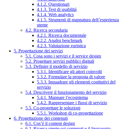
4.1.2. Questionari
4.1.3. Test di usabilità
4.1.4. Web analytics
4.1.5. Strumenti di mappatura dell’esperienza
utente
4.2. Ricerca secondaria
4.2.1. Ricerca documentale
4.2.2. Analisi benchmark
4.2.3. Valutazione euristica
5. Progettazione dei servizi
5.1. Cosa sono i servizi e il service design
5.2. Progettare servizi pubblici digitali
5.3. Definire il modello di servizio
5.3.1. Identificare gli attori coinvolti
5.3.2. Formulare la proposta di valore
5.3.3. Inquadrare gli elementi costitutivi del
servizio
5.4. Descrivere il funzionamento del servizio
5.4.1. Mappare l’ecosistema
5.4.2. Rappresentare i flussi di servizio
5.5. Co-progettare le soluzioni
5.5.1. Workshop di co-progettazione
6. Progettazione dei contenuti
6.1. Cos’è il content design
6.2. Ricerca utente sui contenuti e il linguaggio