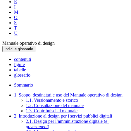
E
I
M
O
S
T
U
Manuale operativo di design
indici e glossario
contenuti
figure
tabelle
glossario
Sommario
1. Scopo, destinatari e uso del Manuale operativo di design
1.1. Versionamento e storico
1.2. Consultazione del manuale
1.3. Contribuisci al manuale
2. Introduzione al design per i servizi pubblici digitali
2.1. Design per l’amministrazione digitale (
e-
government
)