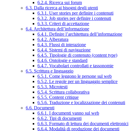
6.2.4. Ricerca sui forum
6.3. Dalla ricerca ai bisogni degli utenti
6.3.1. User stories per definire i contenuti
6.3.2. Job stories per definire i contenuti
6.3.3. Criteri di accettazione
6.4. Architettura dell’informazione
6.4.1. Definire l’architettura dell’informazione
6.4.2. Alberatura
6.4.3. Flussi di interazione
6.4.4. Sistemi di navigazione
6.4.5. Tipologie di contenuto (content type)
6.4.6. Ontologie e standard
6.4.7. Vocabolari controllati e tassonomie
6.5. Scrittura e linguaggio
6.5.1. Come leggono le persone sul web
6.5.2. Le regole per un linguaggio semplice
6.5.3. Microtesti
6.5.4. Scrittura collaborativa
6.5.5. Content critique
6.5.6. Traduzione e localizzazione dei contenuti
6.6. Documenti
6.6.1. I documenti vanno sul web
6.6.2. Tipi di documenti
6.6.3. Formato di lettura dei documenti elettronici
6.6.4. Modalità di produzione dei documenti