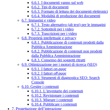
6.6.1. I documenti vanno sul web
6.6.2. Tipi di documenti
6.6.3. Formato di lettura dei documenti elettronici
6.6.4. Modalità di produzione dei documenti
6.7. Immagini e video
6.7.1. Testo alternativo (alt text) per le immagini
6.7.2. Sottotitoli per i video
6.7.3. Trascrizioni per i video
6.8. Proprietà intellettuale e privacy
6.8.1. Pubblicazione di contenuti prodotti dalla
Pubblica Amministrazione
6.8.2. Pubblicazione di contenuti non prodotti
dalla Pubblica Amministrazione
6.8.3. Consenso dei soggetti ritratti
6.9. Ottimizzazione per i motori di ricerca (SEO)
6.9.1. I fattori
on-page
6.9.2. I fattori
off-page
6.9.3. Strumenti di diagnostica SEO: Search
Console
6.10. Gestire i contenuti
6.10.1. L’inventario dei contenuti
6.10.2. Revisionare i contenuti
6.10.3. Migrare i contenuti
6.10.4. Pubblicare i contenuti
7. Progettazione dell’interazione