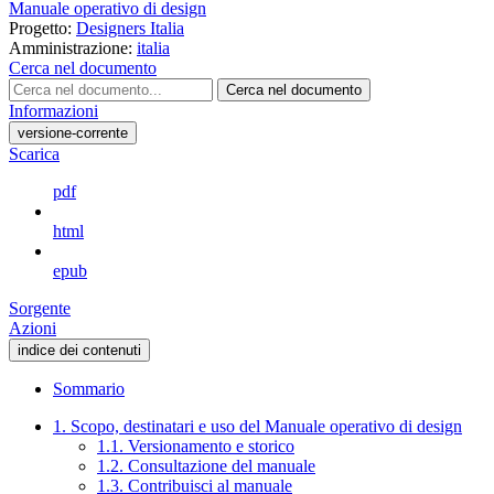
Manuale operativo di design
Progetto:
Designers Italia
Amministrazione:
italia
Cerca nel documento
Cerca nel documento
Informazioni
versione-corrente
Scarica
pdf
html
epub
Sorgente
Azioni
indice dei contenuti
Sommario
1. Scopo, destinatari e uso del Manuale operativo di design
1.1. Versionamento e storico
1.2. Consultazione del manuale
1.3. Contribuisci al manuale