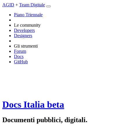
AGID
+
Team Digitale
Piano Triennale
Le community
Developers
Designers
Gli strumenti
Forum
Docs
GitHub
Docs Italia
beta
Documenti pubblici, digitali.