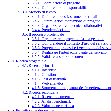
3.3.1. Coordinatore di progetto
3.3.2. Definire ruoli e responsabilità
3.4. Metodo di lavoro
3.4.1. Definire processi, strumenti e rituali
3.4.2. Curare la documentazione di progetto
3.4.3. Organizzare tavoli tecnici collaborativi
3.4.4. Prendere decisioni
3.5. Il processo progettuale
3.5.1. Organizzare il progetto e la sua gestione
3.5.2. Comprendere il contesto d’uso del servizio 
3.5.3. Progettare i processi e i
touchpoint
del servi
3.5.4. Realizzare l’interfaccia utente del servizio
3.5.5. Validare la soluzione ottenuta
4. Ricerca progettuale
4.1. Ricerca primaria
4.1.1. Interviste
4.1.2. Questionari
4.1.3. Test di usabilità
4.1.4. Web analytics
4.1.5. Strumenti di mappatura dell’esperienza uten
4.2. Ricerca secondaria
4.2.1. Ricerca documentale
4.2.2. Analisi benchmark
4.2.3. Valutazione euristica
5. Progettazione dei servizi