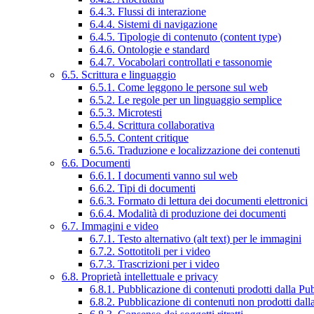
6.4.3. Flussi di interazione
6.4.4. Sistemi di navigazione
6.4.5. Tipologie di contenuto (content type)
6.4.6. Ontologie e standard
6.4.7. Vocabolari controllati e tassonomie
6.5. Scrittura e linguaggio
6.5.1. Come leggono le persone sul web
6.5.2. Le regole per un linguaggio semplice
6.5.3. Microtesti
6.5.4. Scrittura collaborativa
6.5.5. Content critique
6.5.6. Traduzione e localizzazione dei contenuti
6.6. Documenti
6.6.1. I documenti vanno sul web
6.6.2. Tipi di documenti
6.6.3. Formato di lettura dei documenti elettronici
6.6.4. Modalità di produzione dei documenti
6.7. Immagini e video
6.7.1. Testo alternativo (alt text) per le immagini
6.7.2. Sottotitoli per i video
6.7.3. Trascrizioni per i video
6.8. Proprietà intellettuale e privacy
6.8.1. Pubblicazione di contenuti prodotti dalla P
6.8.2. Pubblicazione di contenuti non prodotti dal