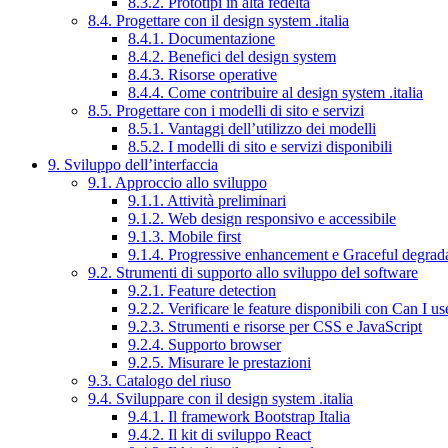
8.3.2. Prototipi in alta fedeltà
8.4. Progettare con il design system .italia
8.4.1. Documentazione
8.4.2. Benefici del design system
8.4.3. Risorse operative
8.4.4. Come contribuire al design system .italia
8.5. Progettare con i modelli di sito e servizi
8.5.1. Vantaggi dell’utilizzo dei modelli
8.5.2. I modelli di sito e servizi disponibili
9. Sviluppo dell’interfaccia
9.1. Approccio allo sviluppo
9.1.1. Attività preliminari
9.1.2. Web design responsivo e accessibile
9.1.3. Mobile first
9.1.4. Progressive enhancement e Graceful degrad
9.2. Strumenti di supporto allo sviluppo del software
9.2.1. Feature detection
9.2.2. Verificare le feature disponibili con Can I us
9.2.3. Strumenti e risorse per CSS e JavaScript
9.2.4. Supporto browser
9.2.5. Misurare le prestazioni
9.3. Catalogo del riuso
9.4. Sviluppare con il design system .italia
9.4.1. Il framework Bootstrap Italia
9.4.2. Il kit di sviluppo React