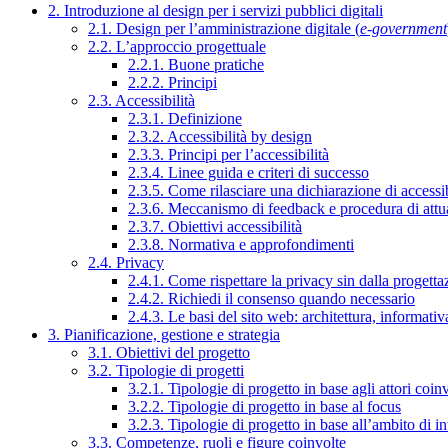
2. Introduzione al design per i servizi pubblici digitali
2.1. Design per l’amministrazione digitale (
e-government
2.2. L’approccio progettuale
2.2.1. Buone pratiche
2.2.2. Principi
2.3. Accessibilità
2.3.1. Definizione
2.3.2. Accessibilità by design
2.3.3. Principi per l’accessibilità
2.3.4. Linee guida e criteri di successo
2.3.5. Come rilasciare una dichiarazione di accessib
2.3.6. Meccanismo di feedback e procedura di attu
2.3.7. Obiettivi accessibilità
2.3.8. Normativa e approfondimenti
2.4. Privacy
2.4.1. Come rispettare la privacy sin dalla progettaz
2.4.2. Richiedi il consenso quando necessario
2.4.3. Le basi del sito web: architettura, informati
3. Pianificazione, gestione e strategia
3.1. Obiettivi del progetto
3.2. Tipologie di progetti
3.2.1. Tipologie di progetto in base agli attori coinv
3.2.2. Tipologie di progetto in base al focus
3.2.3. Tipologie di progetto in base all’ambito di i
3.3. Competenze, ruoli e figure coinvolte