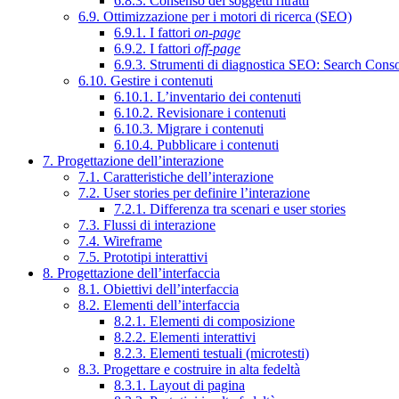
6.8.3. Consenso dei soggetti ritratti
6.9. Ottimizzazione per i motori di ricerca (SEO)
6.9.1. I fattori
on-page
6.9.2. I fattori
off-page
6.9.3. Strumenti di diagnostica SEO: Search Cons
6.10. Gestire i contenuti
6.10.1. L’inventario dei contenuti
6.10.2. Revisionare i contenuti
6.10.3. Migrare i contenuti
6.10.4. Pubblicare i contenuti
7. Progettazione dell’interazione
7.1. Caratteristiche dell’interazione
7.2. User stories per definire l’interazione
7.2.1. Differenza tra scenari e user stories
7.3. Flussi di interazione
7.4. Wireframe
7.5. Prototipi interattivi
8. Progettazione dell’interfaccia
8.1. Obiettivi dell’interfaccia
8.2. Elementi dell’interfaccia
8.2.1. Elementi di composizione
8.2.2. Elementi interattivi
8.2.3. Elementi testuali (microtesti)
8.3. Progettare e costruire in alta fedeltà
8.3.1. Layout di pagina