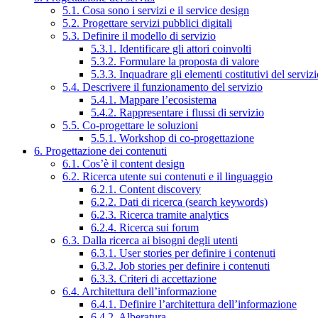
5.1. Cosa sono i servizi e il service design
5.2. Progettare servizi pubblici digitali
5.3. Definire il modello di servizio
5.3.1. Identificare gli attori coinvolti
5.3.2. Formulare la proposta di valore
5.3.3. Inquadrare gli elementi costitutivi del serviz
5.4. Descrivere il funzionamento del servizio
5.4.1. Mappare l’ecosistema
5.4.2. Rappresentare i flussi di servizio
5.5. Co-progettare le soluzioni
5.5.1. Workshop di co-progettazione
6. Progettazione dei contenuti
6.1. Cos’è il content design
6.2. Ricerca utente sui contenuti e il linguaggio
6.2.1. Content discovery
6.2.2. Dati di ricerca (search keywords)
6.2.3. Ricerca tramite analytics
6.2.4. Ricerca sui forum
6.3. Dalla ricerca ai bisogni degli utenti
6.3.1. User stories per definire i contenuti
6.3.2. Job stories per definire i contenuti
6.3.3. Criteri di accettazione
6.4. Architettura dell’informazione
6.4.1. Definire l’architettura dell’informazione
6.4.2. Alberatura