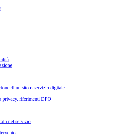
)
ilità
azione
ione di un sito o servizio digitale
va privacy, riferimenti DPO
olti nel servizio
ntervento