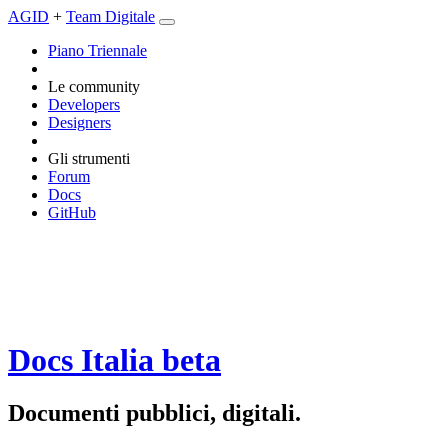
AGID
+
Team Digitale
Piano Triennale
Le community
Developers
Designers
Gli strumenti
Forum
Docs
GitHub
Docs Italia
beta
Documenti pubblici, digitali.