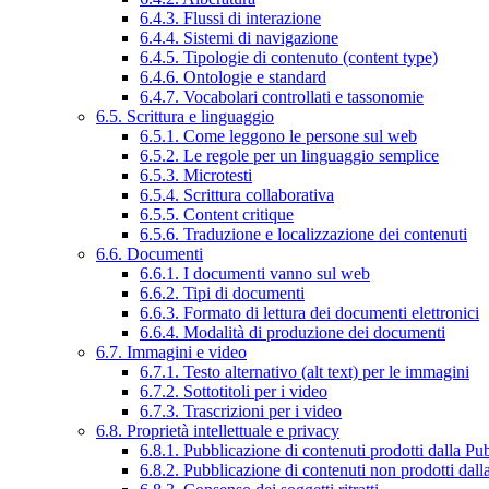
6.4.3. Flussi di interazione
6.4.4. Sistemi di navigazione
6.4.5. Tipologie di contenuto (content type)
6.4.6. Ontologie e standard
6.4.7. Vocabolari controllati e tassonomie
6.5. Scrittura e linguaggio
6.5.1. Come leggono le persone sul web
6.5.2. Le regole per un linguaggio semplice
6.5.3. Microtesti
6.5.4. Scrittura collaborativa
6.5.5. Content critique
6.5.6. Traduzione e localizzazione dei contenuti
6.6. Documenti
6.6.1. I documenti vanno sul web
6.6.2. Tipi di documenti
6.6.3. Formato di lettura dei documenti elettronici
6.6.4. Modalità di produzione dei documenti
6.7. Immagini e video
6.7.1. Testo alternativo (alt text) per le immagini
6.7.2. Sottotitoli per i video
6.7.3. Trascrizioni per i video
6.8. Proprietà intellettuale e privacy
6.8.1. Pubblicazione di contenuti prodotti dalla P
6.8.2. Pubblicazione di contenuti non prodotti dal