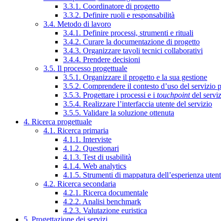
3.3.1. Coordinatore di progetto
3.3.2. Definire ruoli e responsabilità
3.4. Metodo di lavoro
3.4.1. Definire processi, strumenti e rituali
3.4.2. Curare la documentazione di progetto
3.4.3. Organizzare tavoli tecnici collaborativi
3.4.4. Prendere decisioni
3.5. Il processo progettuale
3.5.1. Organizzare il progetto e la sua gestione
3.5.2. Comprendere il contesto d’uso del servizio 
3.5.3. Progettare i processi e i
touchpoint
del servi
3.5.4. Realizzare l’interfaccia utente del servizio
3.5.5. Validare la soluzione ottenuta
4. Ricerca progettuale
4.1. Ricerca primaria
4.1.1. Interviste
4.1.2. Questionari
4.1.3. Test di usabilità
4.1.4. Web analytics
4.1.5. Strumenti di mappatura dell’esperienza uten
4.2. Ricerca secondaria
4.2.1. Ricerca documentale
4.2.2. Analisi benchmark
4.2.3. Valutazione euristica
5. Progettazione dei servizi