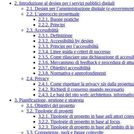
2. Introduzione al design per i servizi pubblici digitali
2.1. Design per l’amministrazione digitale (
e-government
2.2. L’approccio progettuale
2.2.1. Buone pratiche
2.2.2. Principi
2.3. Accessibilità
2.3.1. Definizione
2.3.2. Accessibilità by design
2.3.3. Principi per l’accessibilità
2.3.4. Linee guida e criteri di successo
2.3.5. Come rilasciare una dichiarazione di accessib
2.3.6. Meccanismo di feedback e procedura di attu
2.3.7. Obiettivi accessibilità
2.3.8. Normativa e approfondimenti
2.4. Privacy
2.4.1. Come rispettare la privacy sin dalla progettaz
2.4.2. Richiedi il consenso quando necessario
2.4.3. Le basi del sito web: architettura, informati
3. Pianificazione, gestione e strategia
3.1. Obiettivi del progetto
3.2. Tipologie di progetti
3.2.1. Tipologie di progetto in base agli attori coinv
3.2.2. Tipologie di progetto in base al focus
3.2.3. Tipologie di progetto in base all’ambito di i
3.3. Competenze, ruoli e figure coinvolte