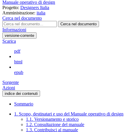
Manuale operativo di design
Progetto:
Designers Italia
Amministrazione:
italia
Cerca nel documento
Cerca nel documento
Informazioni
versione-corrente
Scarica
pdf
html
epub
Sorgente
Azioni
indice dei contenuti
Sommario
1. Scopo, destinatari e uso del Manuale operativo di design
1.1. Versionamento e storico
1.2. Consultazione del manuale
1.3. Contribuisci al manuale