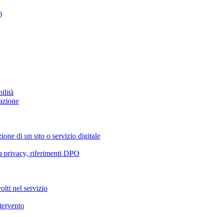
)
ilità
azione
ione di un sito o servizio digitale
va privacy, riferimenti DPO
olti nel servizio
ntervento