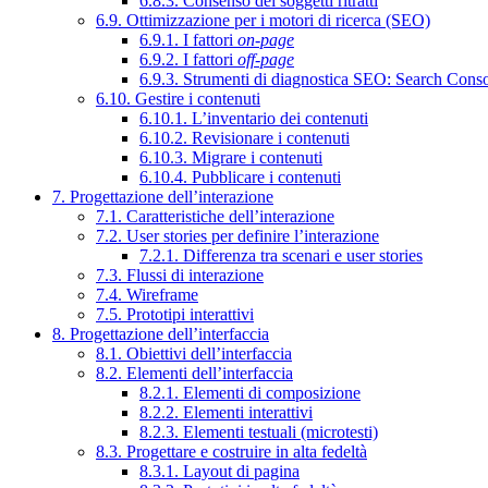
6.8.3. Consenso dei soggetti ritratti
6.9. Ottimizzazione per i motori di ricerca (SEO)
6.9.1. I fattori
on-page
6.9.2. I fattori
off-page
6.9.3. Strumenti di diagnostica SEO: Search Cons
6.10. Gestire i contenuti
6.10.1. L’inventario dei contenuti
6.10.2. Revisionare i contenuti
6.10.3. Migrare i contenuti
6.10.4. Pubblicare i contenuti
7. Progettazione dell’interazione
7.1. Caratteristiche dell’interazione
7.2. User stories per definire l’interazione
7.2.1. Differenza tra scenari e user stories
7.3. Flussi di interazione
7.4. Wireframe
7.5. Prototipi interattivi
8. Progettazione dell’interfaccia
8.1. Obiettivi dell’interfaccia
8.2. Elementi dell’interfaccia
8.2.1. Elementi di composizione
8.2.2. Elementi interattivi
8.2.3. Elementi testuali (microtesti)
8.3. Progettare e costruire in alta fedeltà
8.3.1. Layout di pagina