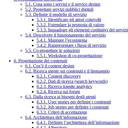
5.1. Cosa sono i servizi e il service design
5.2. Progettare servizi pubblici digitali
5.3. Definire il modello di servizio
5.3.1. Identificare gli attori coinvolti
5.3.2. Formulare la proposta di valore
5.3.3. Inquadrare gli elementi costitutivi del serviz
5.4. Descrivere il funzionamento del servizio
5.4.1. Mappare l’ecosistema
5.4.2. Rappresentare i flussi di servizio
5.5. Co-progettare le soluzioni
5.5.1. Workshop di co-progettazione
6. Progettazione dei contenuti
6.1. Cos’è il content design
6.2. Ricerca utente sui contenuti e il linguaggio
6.2.1. Content discovery
6.2.2. Dati di ricerca (search keywords)
6.2.3. Ricerca tramite analytics
6.2.4. Ricerca sui forum
6.3. Dalla ricerca ai bisogni degli utenti
6.3.1. User stories per definire i contenuti
6.3.2. Job stories per definire i contenuti
6.3.3. Criteri di accettazione
6.4. Architettura dell’informazione
6.4.1. Definire l’architettura dell’informazione
6.4.2. Alberatura