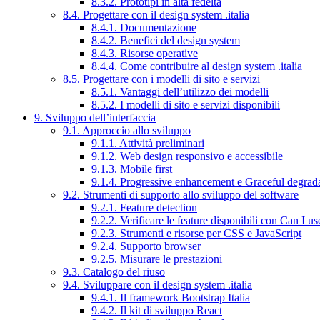
8.3.2. Prototipi in alta fedeltà
8.4. Progettare con il design system .italia
8.4.1. Documentazione
8.4.2. Benefici del design system
8.4.3. Risorse operative
8.4.4. Come contribuire al design system .italia
8.5. Progettare con i modelli di sito e servizi
8.5.1. Vantaggi dell’utilizzo dei modelli
8.5.2. I modelli di sito e servizi disponibili
9. Sviluppo dell’interfaccia
9.1. Approccio allo sviluppo
9.1.1. Attività preliminari
9.1.2. Web design responsivo e accessibile
9.1.3. Mobile first
9.1.4. Progressive enhancement e Graceful degrad
9.2. Strumenti di supporto allo sviluppo del software
9.2.1. Feature detection
9.2.2. Verificare le feature disponibili con Can I us
9.2.3. Strumenti e risorse per CSS e JavaScript
9.2.4. Supporto browser
9.2.5. Misurare le prestazioni
9.3. Catalogo del riuso
9.4. Sviluppare con il design system .italia
9.4.1. Il framework Bootstrap Italia
9.4.2. Il kit di sviluppo React