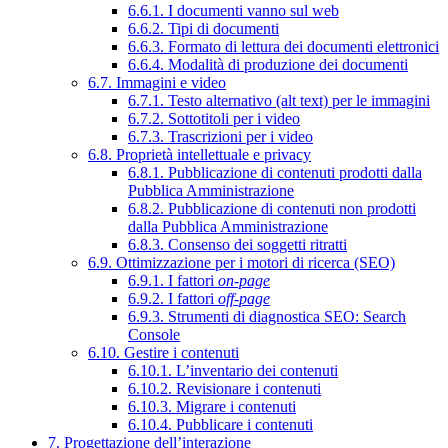
6.6.1. I documenti vanno sul web
6.6.2. Tipi di documenti
6.6.3. Formato di lettura dei documenti elettronici
6.6.4. Modalità di produzione dei documenti
6.7. Immagini e video
6.7.1. Testo alternativo (alt text) per le immagini
6.7.2. Sottotitoli per i video
6.7.3. Trascrizioni per i video
6.8. Proprietà intellettuale e privacy
6.8.1. Pubblicazione di contenuti prodotti dalla
Pubblica Amministrazione
6.8.2. Pubblicazione di contenuti non prodotti
dalla Pubblica Amministrazione
6.8.3. Consenso dei soggetti ritratti
6.9. Ottimizzazione per i motori di ricerca (SEO)
6.9.1. I fattori
on-page
6.9.2. I fattori
off-page
6.9.3. Strumenti di diagnostica SEO: Search
Console
6.10. Gestire i contenuti
6.10.1. L’inventario dei contenuti
6.10.2. Revisionare i contenuti
6.10.3. Migrare i contenuti
6.10.4. Pubblicare i contenuti
7. Progettazione dell’interazione