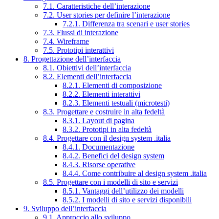
7.1. Caratteristiche dell’interazione
7.2. User stories per definire l’interazione
7.2.1. Differenza tra scenari e user stories
7.3. Flussi di interazione
7.4. Wireframe
7.5. Prototipi interattivi
8. Progettazione dell’interfaccia
8.1. Obiettivi dell’interfaccia
8.2. Elementi dell’interfaccia
8.2.1. Elementi di composizione
8.2.2. Elementi interattivi
8.2.3. Elementi testuali (microtesti)
8.3. Progettare e costruire in alta fedeltà
8.3.1. Layout di pagina
8.3.2. Prototipi in alta fedeltà
8.4. Progettare con il design system .italia
8.4.1. Documentazione
8.4.2. Benefici del design system
8.4.3. Risorse operative
8.4.4. Come contribuire al design system .italia
8.5. Progettare con i modelli di sito e servizi
8.5.1. Vantaggi dell’utilizzo dei modelli
8.5.2. I modelli di sito e servizi disponibili
9. Sviluppo dell’interfaccia
9.1. Approccio allo sviluppo