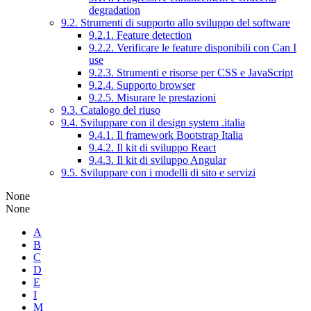
degradation
9.2. Strumenti di supporto allo sviluppo del software
9.2.1. Feature detection
9.2.2. Verificare le feature disponibili con Can I
use
9.2.3. Strumenti e risorse per CSS e JavaScript
9.2.4. Supporto browser
9.2.5. Misurare le prestazioni
9.3. Catalogo del riuso
9.4. Sviluppare con il design system .italia
9.4.1. Il framework Bootstrap Italia
9.4.2. Il kit di sviluppo React
9.4.3. Il kit di sviluppo Angular
9.5. Sviluppare con i modelli di sito e servizi
None
None
A
B
C
D
E
I
M