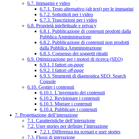
6.7. Immagini e video
6.7.1. Testo alternativo (alt text) per le immagini
6.7.2. Sottotitoli per i video
6.7.3. Trascrizioni per i video
6.8. Proprietà intellettuale e privacy
6.8.1. Pubblicazione di contenuti prodotti dalla
Pubblica Amministrazione
6.8.2. Pubblicazione di contenuti non prodotti
dalla Pubblica Amministrazione
6.8.3. Consenso dei soggetti ritratti
6.9. Ottimizzazione per i motori di ricerca (SEO)
6.9.1. I fattori
on-page
6.9.2. I fattori
off-page
6.9.3. Strumenti di diagnostica SEO: Search
Console
6.10. Gestire i contenuti
6.10.1. L’inventario dei contenuti
6.10.2. Revisionare i contenuti
6.10.3. Migrare i contenuti
6.10.4. Pubblicare i contenuti
7. Progettazione dell’interazione
7.1. Caratteristiche dell’interazione
7.2. User stories per definire l’interazione
7.2.1. Differenza tra scenari e user stories
7.3. Flussi di interazione