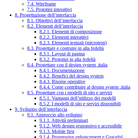
7.4. Wireframe
7.5. Prototipi interattivi
8. Progettazione dell’interfaccia
8.1. Obiettivi dell’interfaccia
8.2. Elementi dell’interfaccia
8.2.1. Elementi di composizione
8.2.2. Elementi interattivi
8.2.3. Elementi testuali (microtesti)
8.3. Progettare e costruire in alta fedeltà
8.3.1. Layout di pagina
8.3.2. Prototipi in alta fedeltà
8.4. Progettare con il design system .italia
8.4.1. Documentazione
8.4.2. Benefici del design system
8.4.3. Risorse operative
8.4.4. Come contribuire al design system .italia
8.5. Progettare con i modelli di sito e servizi
8.5.1. Vantaggi dell’utilizzo dei modelli
8.5.2. I modelli di sito e servizi disponibili
9. Sviluppo dell’interfaccia
9.1. Approccio allo sviluppo
9.1.1. Attività preliminari
9.1.2. Web design responsivo e accessibile
9.1.3. Mobile first
9.1.4. Progressive enhancement e Graceful