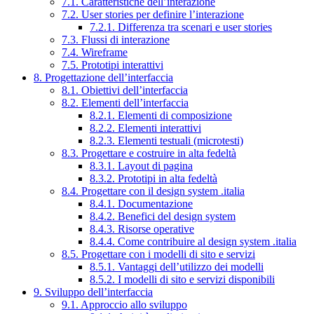
7.1. Caratteristiche dell’interazione
7.2. User stories per definire l’interazione
7.2.1. Differenza tra scenari e user stories
7.3. Flussi di interazione
7.4. Wireframe
7.5. Prototipi interattivi
8. Progettazione dell’interfaccia
8.1. Obiettivi dell’interfaccia
8.2. Elementi dell’interfaccia
8.2.1. Elementi di composizione
8.2.2. Elementi interattivi
8.2.3. Elementi testuali (microtesti)
8.3. Progettare e costruire in alta fedeltà
8.3.1. Layout di pagina
8.3.2. Prototipi in alta fedeltà
8.4. Progettare con il design system .italia
8.4.1. Documentazione
8.4.2. Benefici del design system
8.4.3. Risorse operative
8.4.4. Come contribuire al design system .italia
8.5. Progettare con i modelli di sito e servizi
8.5.1. Vantaggi dell’utilizzo dei modelli
8.5.2. I modelli di sito e servizi disponibili
9. Sviluppo dell’interfaccia
9.1. Approccio allo sviluppo