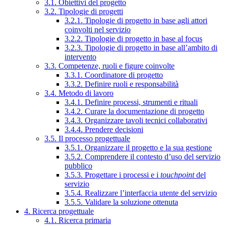
3.1. Obiettivi del progetto
3.2. Tipologie di progetti
3.2.1. Tipologie di progetto in base agli attori
coinvolti nel servizio
3.2.2. Tipologie di progetto in base al focus
3.2.3. Tipologie di progetto in base all’ambito di
intervento
3.3. Competenze, ruoli e figure coinvolte
3.3.1. Coordinatore di progetto
3.3.2. Definire ruoli e responsabilità
3.4. Metodo di lavoro
3.4.1. Definire processi, strumenti e rituali
3.4.2. Curare la documentazione di progetto
3.4.3. Organizzare tavoli tecnici collaborativi
3.4.4. Prendere decisioni
3.5. Il processo progettuale
3.5.1. Organizzare il progetto e la sua gestione
3.5.2. Comprendere il contesto d’uso del servizio
pubblico
3.5.3. Progettare i processi e i
touchpoint
del
servizio
3.5.4. Realizzare l’interfaccia utente del servizio
3.5.5. Validare la soluzione ottenuta
4. Ricerca progettuale
4.1. Ricerca primaria