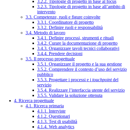
3.2.2. Tipologie di progetto in base al focus
3.2.3. Tipologie di progetto in base all’ambito di
intervento
3.3. Competenze, ruoli e figure coinvolte
3.3.1. Coordinatore di progetto
3.3.2. Definire ruoli e responsabilità
3.4. Metodo di lavoro
3.4.1. Definire processi, strumenti e rituali
3.4.2. Curare la documentazione di progetto
3.4.3. Organizzare tavoli tecnici collaborativi
3.4.4. Prendere decisioni
3.5. Il processo progettuale
3.5.1. Organizzare il progetto e la sua gestione
3.5.2. Comprendere il contesto d’uso del servizio
pubblico
3.5.3. Progettare i processi e i
touchpoint
del
servizio
3.5.4. Realizzare l’interfaccia utente del servizio
3.5.5. Validare la soluzione ottenuta
4. Ricerca progettuale
4.1. Ricerca primaria
4.1.1. Interviste
4.1.2. Questionari
4.1.3. Test di usabilità
4.1.4. Web analytics