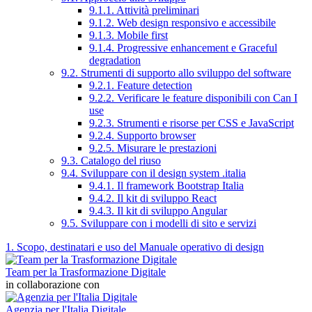
9.1.1. Attività preliminari
9.1.2. Web design responsivo e accessibile
9.1.3. Mobile first
9.1.4. Progressive enhancement e Graceful
degradation
9.2. Strumenti di supporto allo sviluppo del software
9.2.1. Feature detection
9.2.2. Verificare le feature disponibili con Can I
use
9.2.3. Strumenti e risorse per CSS e JavaScript
9.2.4. Supporto browser
9.2.5. Misurare le prestazioni
9.3. Catalogo del riuso
9.4. Sviluppare con il design system .italia
9.4.1. Il framework Bootstrap Italia
9.4.2. Il kit di sviluppo React
9.4.3. Il kit di sviluppo Angular
9.5. Sviluppare con i modelli di sito e servizi
1. Scopo, destinatari e uso del Manuale operativo di design
Team per la Trasformazione Digitale
in collaborazione con
Agenzia per l'Italia Digitale