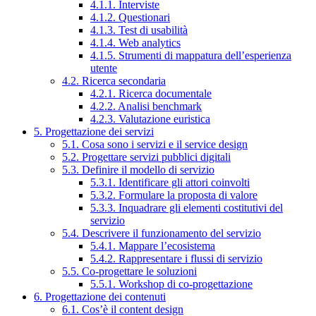
4.1.1. Interviste
4.1.2. Questionari
4.1.3. Test di usabilità
4.1.4. Web analytics
4.1.5. Strumenti di mappatura dell’esperienza
utente
4.2. Ricerca secondaria
4.2.1. Ricerca documentale
4.2.2. Analisi benchmark
4.2.3. Valutazione euristica
5. Progettazione dei servizi
5.1. Cosa sono i servizi e il service design
5.2. Progettare servizi pubblici digitali
5.3. Definire il modello di servizio
5.3.1. Identificare gli attori coinvolti
5.3.2. Formulare la proposta di valore
5.3.3. Inquadrare gli elementi costitutivi del
servizio
5.4. Descrivere il funzionamento del servizio
5.4.1. Mappare l’ecosistema
5.4.2. Rappresentare i flussi di servizio
5.5. Co-progettare le soluzioni
5.5.1. Workshop di co-progettazione
6. Progettazione dei contenuti
6.1. Cos’è il content design