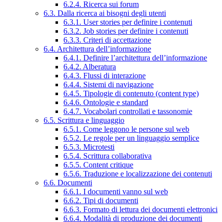
6.2.4. Ricerca sui forum
6.3. Dalla ricerca ai bisogni degli utenti
6.3.1. User stories per definire i contenuti
6.3.2. Job stories per definire i contenuti
6.3.3. Criteri di accettazione
6.4. Architettura dell’informazione
6.4.1. Definire l’architettura dell’informazione
6.4.2. Alberatura
6.4.3. Flussi di interazione
6.4.4. Sistemi di navigazione
6.4.5. Tipologie di contenuto (content type)
6.4.6. Ontologie e standard
6.4.7. Vocabolari controllati e tassonomie
6.5. Scrittura e linguaggio
6.5.1. Come leggono le persone sul web
6.5.2. Le regole per un linguaggio semplice
6.5.3. Microtesti
6.5.4. Scrittura collaborativa
6.5.5. Content critique
6.5.6. Traduzione e localizzazione dei contenuti
6.6. Documenti
6.6.1. I documenti vanno sul web
6.6.2. Tipi di documenti
6.6.3. Formato di lettura dei documenti elettronici
6.6.4. Modalità di produzione dei documenti