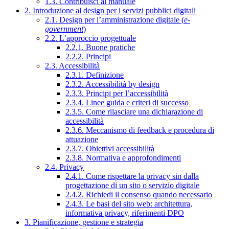
1.3. Contribuisci al manuale
2. Introduzione al design per i servizi pubblici digitali
2.1. Design per l’amministrazione digitale (
e-
government
)
2.2. L’approccio progettuale
2.2.1. Buone pratiche
2.2.2. Principi
2.3. Accessibilità
2.3.1. Definizione
2.3.2. Accessibilità by design
2.3.3. Principi per l’accessibilità
2.3.4. Linee guida e criteri di successo
2.3.5. Come rilasciare una dichiarazione di
accessibilità
2.3.6. Meccanismo di feedback e procedura di
attuazione
2.3.7. Obiettivi accessibilità
2.3.8. Normativa e approfondimenti
2.4. Privacy
2.4.1. Come rispettare la privacy sin dalla
progettazione di un sito o servizio digitale
2.4.2. Richiedi il consenso quando necessario
2.4.3. Le basi del sito web: architettura,
informativa privacy, riferimenti DPO
3. Pianificazione, gestione e strategia