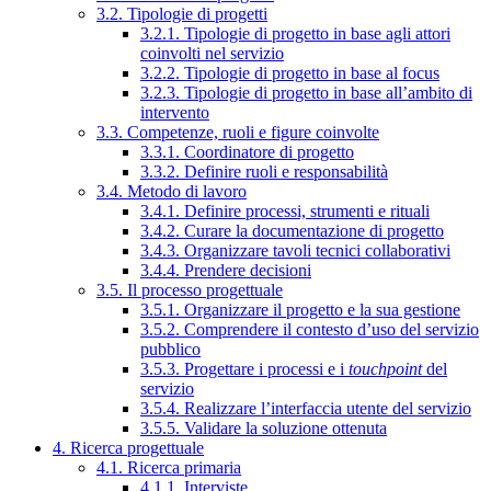
3.2. Tipologie di progetti
3.2.1. Tipologie di progetto in base agli attori
coinvolti nel servizio
3.2.2. Tipologie di progetto in base al focus
3.2.3. Tipologie di progetto in base all’ambito di
intervento
3.3. Competenze, ruoli e figure coinvolte
3.3.1. Coordinatore di progetto
3.3.2. Definire ruoli e responsabilità
3.4. Metodo di lavoro
3.4.1. Definire processi, strumenti e rituali
3.4.2. Curare la documentazione di progetto
3.4.3. Organizzare tavoli tecnici collaborativi
3.4.4. Prendere decisioni
3.5. Il processo progettuale
3.5.1. Organizzare il progetto e la sua gestione
3.5.2. Comprendere il contesto d’uso del servizio
pubblico
3.5.3. Progettare i processi e i
touchpoint
del
servizio
3.5.4. Realizzare l’interfaccia utente del servizio
3.5.5. Validare la soluzione ottenuta
4. Ricerca progettuale
4.1. Ricerca primaria
4.1.1. Interviste