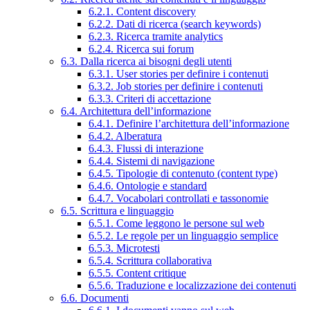
6.2.1. Content discovery
6.2.2. Dati di ricerca (search keywords)
6.2.3. Ricerca tramite analytics
6.2.4. Ricerca sui forum
6.3. Dalla ricerca ai bisogni degli utenti
6.3.1. User stories per definire i contenuti
6.3.2. Job stories per definire i contenuti
6.3.3. Criteri di accettazione
6.4. Architettura dell’informazione
6.4.1. Definire l’architettura dell’informazione
6.4.2. Alberatura
6.4.3. Flussi di interazione
6.4.4. Sistemi di navigazione
6.4.5. Tipologie di contenuto (content type)
6.4.6. Ontologie e standard
6.4.7. Vocabolari controllati e tassonomie
6.5. Scrittura e linguaggio
6.5.1. Come leggono le persone sul web
6.5.2. Le regole per un linguaggio semplice
6.5.3. Microtesti
6.5.4. Scrittura collaborativa
6.5.5. Content critique
6.5.6. Traduzione e localizzazione dei contenuti
6.6. Documenti