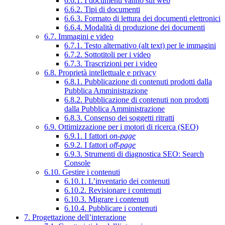
6.6.1. I documenti vanno sul web
6.6.2. Tipi di documenti
6.6.3. Formato di lettura dei documenti elettronici
6.6.4. Modalità di produzione dei documenti
6.7. Immagini e video
6.7.1. Testo alternativo (alt text) per le immagini
6.7.2. Sottotitoli per i video
6.7.3. Trascrizioni per i video
6.8. Proprietà intellettuale e privacy
6.8.1. Pubblicazione di contenuti prodotti dalla
Pubblica Amministrazione
6.8.2. Pubblicazione di contenuti non prodotti
dalla Pubblica Amministrazione
6.8.3. Consenso dei soggetti ritratti
6.9. Ottimizzazione per i motori di ricerca (SEO)
6.9.1. I fattori
on-page
6.9.2. I fattori
off-page
6.9.3. Strumenti di diagnostica SEO: Search
Console
6.10. Gestire i contenuti
6.10.1. L’inventario dei contenuti
6.10.2. Revisionare i contenuti
6.10.3. Migrare i contenuti
6.10.4. Pubblicare i contenuti
7. Progettazione dell’interazione