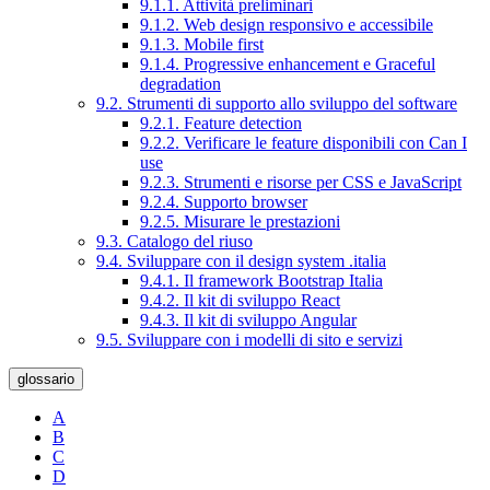
9.1.1. Attività preliminari
9.1.2. Web design responsivo e accessibile
9.1.3. Mobile first
9.1.4. Progressive enhancement e Graceful
degradation
9.2. Strumenti di supporto allo sviluppo del software
9.2.1. Feature detection
9.2.2. Verificare le feature disponibili con Can I
use
9.2.3. Strumenti e risorse per CSS e JavaScript
9.2.4. Supporto browser
9.2.5. Misurare le prestazioni
9.3. Catalogo del riuso
9.4. Sviluppare con il design system .italia
9.4.1. Il framework Bootstrap Italia
9.4.2. Il kit di sviluppo React
9.4.3. Il kit di sviluppo Angular
9.5. Sviluppare con i modelli di sito e servizi
glossario
A
B
C
D