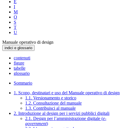
E
I
M
O
S
T
U
Manuale operativo di design
indici e glossario
contenuti
figure
tabelle
glossario
Sommario
1. Scopo, destinatari e uso del Manuale operativo di design
1.1. Versionamento e storico
1.2. Consultazione del manuale
1.3. Contribuisci al manuale
2. Introduzione al design per i servizi pubblici digitali
2.1. Design per l’amministrazione digitale (
e-
government
)