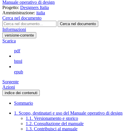
Manuale operativo di design
Progetto:
Designers Italia
Amministrazione:
italia
Cerca nel documento
Cerca nel documento
Informazioni
versione-corrente
Scarica
pdf
html
epub
Sorgente
Azioni
indice dei contenuti
Sommario
1. Scopo, destinatari e uso del Manuale operativo di design
1.1. Versionamento e storico
1.2. Consultazione del manuale
1.3. Contribuisci al manuale