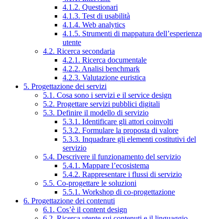
4.1.2. Questionari
4.1.3. Test di usabilità
4.1.4. Web analytics
4.1.5. Strumenti di mappatura dell’esperienza
utente
4.2. Ricerca secondaria
4.2.1. Ricerca documentale
4.2.2. Analisi benchmark
4.2.3. Valutazione euristica
5. Progettazione dei servizi
5.1. Cosa sono i servizi e il service design
5.2. Progettare servizi pubblici digitali
5.3. Definire il modello di servizio
5.3.1. Identificare gli attori coinvolti
5.3.2. Formulare la proposta di valore
5.3.3. Inquadrare gli elementi costitutivi del
servizio
5.4. Descrivere il funzionamento del servizio
5.4.1. Mappare l’ecosistema
5.4.2. Rappresentare i flussi di servizio
5.5. Co-progettare le soluzioni
5.5.1. Workshop di co-progettazione
6. Progettazione dei contenuti
6.1. Cos’è il content design
6.2. Ricerca utente sui contenuti e il linguaggio