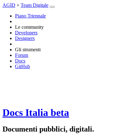
AGID
+
Team Digitale
Piano Triennale
Le community
Developers
Designers
Gli strumenti
Forum
Docs
GitHub
Docs Italia
beta
Documenti pubblici, digitali.