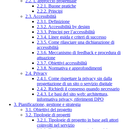
2.2. L’approccio progettuale
2.2.1. Buone pratiche
2.2.2. Principi
2.3. Accessibilità
2.3.1. Definizione
2.3.2. Accessibilità by design
2.3.3. Principi per l’accessibilità
2.3.4. Linee guida e criteri di successo
2.3.5. Come rilasciare una dichiarazione di
accessibilità
2.3.6. Meccanismo di feedback e procedura di
attuazione
2.3.7. Obiettivi accessibilità
2.3.8. Normativa e approfondimenti
2.4. Privacy
2.4.1. Come rispettare la privacy sin dalla
progettazione di un sito o servizio digitale
2.4.2. Richiedi il consenso quando necessario
2.4.3. Le basi del sito web: architettura,
informativa privacy, riferimenti DPO
3. Pianificazione, gestione e strategia
3.1. Obiettivi del progetto
3.2. Tipologie di progetti
3.2.1. Tipologie di progetto in base agli attori
coinvolti nel servizio