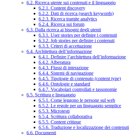
6.2. Ricerca utente sui contenuti e il linguaggio
6.2.1. Content discovery
6.2.2. Dati di ricerca (search keywords)
6.2.3. Ricerca tramite analytics
6.2.4. Ricerca sui forum
6.3. Dalla ricerca ai bisogni degli utenti
6.3.1. User stories per definire i contenuti
6.3.2. Job stories per definire i contenuti
6.3.3. Criteri di accettazione
6.4. Architettura dell’informazione
6.4.1. Definire l’architettura dell’informazione
6.4.2. Alberatura
6.4.3. Flussi di interazione
6.4.4. Sistemi di navigazione
6.4.5. Tipologie di contenuto (content type)
6.4.6. Ontologie e standard
6.4.7. Vocabolari controllati e tassonomie
6.5. Scrittura e linguaggio
6.5.1. Come leggono le persone sul web
6.5.2. Le regole per un linguaggio semplice
6.5.3. Microtesti
6.5.4. Scrittura collaborativa
6.5.5. Content critique
6.5.6. Traduzione e localizzazione dei contenuti
6.6. Documenti