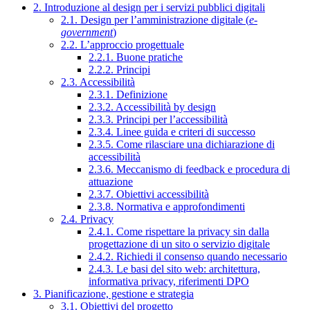
2. Introduzione al design per i servizi pubblici digitali
2.1. Design per l’amministrazione digitale (
e-
government
)
2.2. L’approccio progettuale
2.2.1. Buone pratiche
2.2.2. Principi
2.3. Accessibilità
2.3.1. Definizione
2.3.2. Accessibilità by design
2.3.3. Principi per l’accessibilità
2.3.4. Linee guida e criteri di successo
2.3.5. Come rilasciare una dichiarazione di
accessibilità
2.3.6. Meccanismo di feedback e procedura di
attuazione
2.3.7. Obiettivi accessibilità
2.3.8. Normativa e approfondimenti
2.4. Privacy
2.4.1. Come rispettare la privacy sin dalla
progettazione di un sito o servizio digitale
2.4.2. Richiedi il consenso quando necessario
2.4.3. Le basi del sito web: architettura,
informativa privacy, riferimenti DPO
3. Pianificazione, gestione e strategia
3.1. Obiettivi del progetto