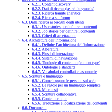
6.2.1. Content discovery
6.2.2. Dati di ricerca (search keywords)
6.2.3. Ricerca tramite analytics
6.2.4. Ricerca sui forum
6.3. Dalla ricerca ai bisogni degli utenti
6.3.1. User stories per definire i contenuti
6.3.2. Job stories per definire i contenuti
6.3.3. Criteri di accettazione
6.4. Architettura dell’informazione
6.4.1. Definire l’architettura dell’informazione
6.4.2. Alberatura
6.4.3. Flussi di interazione
6.4.4. Sistemi di navigazione
6.4.5. Tipologie di contenuto (content type)
6.4.6. Ontologie e standard
6.4.7. Vocabolari controllati e tassonomie
6.5. Scrittura e linguaggio
6.5.1. Come leggono le persone sul web
6.5.2. Le regole per un linguaggio semplice
6.5.3. Microtesti
6.5.4. Scrittura collaborativa
6.5.5. Content critique
6.5.6. Traduzione e localizzazione dei contenuti
6.6. Documenti