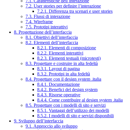
7.1. Caratteristiche dell’interazione
7.2. User stories per definire l’interazione
7.2.1. Differenza tra scenari e user stories
7.3. Flussi di interazione
7.4. Wireframe
7.5. Prototipi interattivi
8. Progettazione dell’interfaccia
8.1. Obiettivi dell’interfaccia
8.2. Elementi dell’interfaccia
8.2.1. Elementi di composizione
8.2.2. Elementi interattivi
8.2.3. Elementi testuali (microtesti)
8.3. Progettare e costruire in alta fedeltà
8.3.1. Layout di pagina
8.3.2. Prototipi in alta fedeltà
8.4. Progettare con il design system .italia
8.4.1. Documentazione
8.4.2. Benefici del design system
8.4.3. Risorse operative
8.4.4. Come contribuire al design system .italia
8.5. Progettare con i modelli di sito e servizi
8.5.1. Vantaggi dell’utilizzo dei modelli
8.5.2. I modelli di sito e servizi disponibili
9. Sviluppo dell’interfaccia
9.1. Approccio allo sviluppo