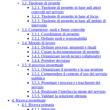
3.2. Tipologie di progetti
3.2.1. Tipologie di progetto in base agli attori
coinvolti nel servizio
3.2.2. Tipologie di progetto in base al focus
3.2.3. Tipologie di progetto in base all’ambito di
intervento
3.3. Competenze, ruoli e figure coinvolte
3.3.1. Coordinatore di progetto
3.3.2. Definire ruoli e responsabilità
3.4. Metodo di lavoro
3.4.1. Definire processi, strumenti e rituali
3.4.2. Curare la documentazione di progetto
3.4.3. Organizzare tavoli tecnici collaborativi
3.4.4. Prendere decisioni
3.5. Il processo progettuale
3.5.1. Organizzare il progetto e la sua gestione
3.5.2. Comprendere il contesto d’uso del servizio
pubblico
3.5.3. Progettare i processi e i
touchpoint
del
servizio
3.5.4. Realizzare l’interfaccia utente del servizio
3.5.5. Validare la soluzione ottenuta
4. Ricerca progettuale
4.1. Ricerca primaria
4.1.1. Interviste