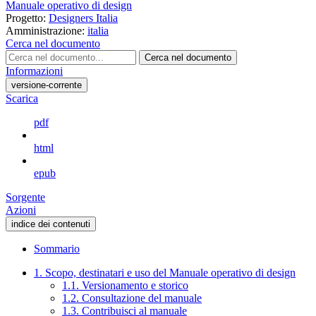
Manuale operativo di design
Progetto:
Designers Italia
Amministrazione:
italia
Cerca nel documento
Cerca nel documento
Informazioni
versione-corrente
Scarica
pdf
html
epub
Sorgente
Azioni
indice dei contenuti
Sommario
1. Scopo, destinatari e uso del Manuale operativo di design
1.1. Versionamento e storico
1.2. Consultazione del manuale
1.3. Contribuisci al manuale