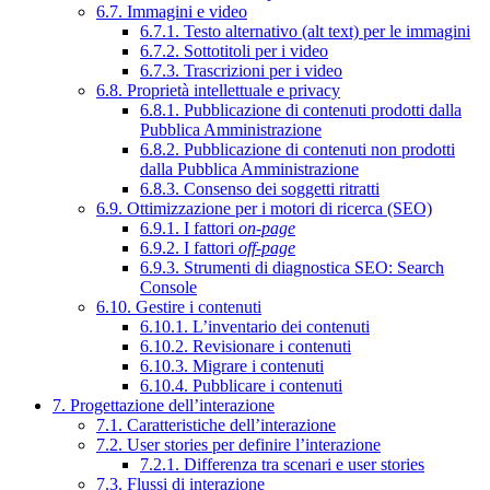
6.7. Immagini e video
6.7.1. Testo alternativo (alt text) per le immagini
6.7.2. Sottotitoli per i video
6.7.3. Trascrizioni per i video
6.8. Proprietà intellettuale e privacy
6.8.1. Pubblicazione di contenuti prodotti dalla
Pubblica Amministrazione
6.8.2. Pubblicazione di contenuti non prodotti
dalla Pubblica Amministrazione
6.8.3. Consenso dei soggetti ritratti
6.9. Ottimizzazione per i motori di ricerca (SEO)
6.9.1. I fattori
on-page
6.9.2. I fattori
off-page
6.9.3. Strumenti di diagnostica SEO: Search
Console
6.10. Gestire i contenuti
6.10.1. L’inventario dei contenuti
6.10.2. Revisionare i contenuti
6.10.3. Migrare i contenuti
6.10.4. Pubblicare i contenuti
7. Progettazione dell’interazione
7.1. Caratteristiche dell’interazione
7.2. User stories per definire l’interazione
7.2.1. Differenza tra scenari e user stories
7.3. Flussi di interazione