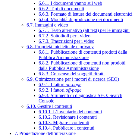
6.6.1. I documenti vanno sul web
6.6.2. Tipi di documenti
6.6.3. Formato di lettura dei documenti elettronici
6.6.4. Modalità di produzione dei documenti
6.7. Immagini e video
6.7.1. Testo alternativo (alt text) per le immagini
6.7.2. Sottotitoli per i video
6.7.3. Trascrizioni per i video
6.8. Proprietà intellettuale e privacy
6.8.1. Pubblicazione di contenuti prodotti dalla
Pubblica Amministrazione
6.8.2. Pubblicazione di contenuti non prodotti
dalla Pubblica Amministrazione
6.8.3. Consenso dei soggetti ritratti
6.9. Ottimizzazione per i motori di ricerca (SEO)
6.9.1. I fattori
on-page
6.9.2. I fattori
off-page
6.9.3. Strumenti di diagnostica SEO: Search
Console
6.10. Gestire i contenuti
6.10.1. L’inventario dei contenuti
6.10.2. Revisionare i contenuti
6.10.3. Migrare i contenuti
6.10.4. Pubblicare i contenuti
7. Progettazione dell’interazione