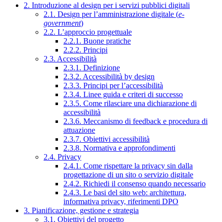
2. Introduzione al design per i servizi pubblici digitali
2.1. Design per l’amministrazione digitale (
e-
government
)
2.2. L’approccio progettuale
2.2.1. Buone pratiche
2.2.2. Principi
2.3. Accessibilità
2.3.1. Definizione
2.3.2. Accessibilità by design
2.3.3. Principi per l’accessibilità
2.3.4. Linee guida e criteri di successo
2.3.5. Come rilasciare una dichiarazione di
accessibilità
2.3.6. Meccanismo di feedback e procedura di
attuazione
2.3.7. Obiettivi accessibilità
2.3.8. Normativa e approfondimenti
2.4. Privacy
2.4.1. Come rispettare la privacy sin dalla
progettazione di un sito o servizio digitale
2.4.2. Richiedi il consenso quando necessario
2.4.3. Le basi del sito web: architettura,
informativa privacy, riferimenti DPO
3. Pianificazione, gestione e strategia
3.1. Obiettivi del progetto