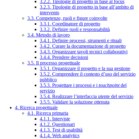
3.2.2. Tipologie di progetto in base al focus
3.2.3. Tipologie di progetto in base all’ambito di
intervento
3.3. Competenze, ruoli e figure coinvolte
3.3.1. Coordinatore di progetto
3.3.2. Definire ruoli e responsabilità
3.4. Metodo di lavoro
3.4.1. Definire processi, strumenti e rituali
3.4.2. Curare la documentazione di progetto
3.4.3. Organizzare tavoli tecnici collaborativi
3.4.4. Prendere decisioni
3.5. Il processo progettuale
3.5.1. Organizzare il progetto e la sua gestione
3.5.2. Comprendere il contesto d’uso del servizio
pubblico
3.5.3. Progettare i processi e i
touchpoint
del
servizio
3.5.4. Realizzare l’interfaccia utente del servizio
3.5.5. Validare la soluzione ottenuta
4. Ricerca progettuale
4.1. Ricerca primaria
4.1.1. Interviste
4.1.2. Questionari
4.1.3. Test di usabilità
4.1.4. Web analytics