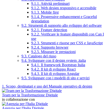
9.1.1. Attività preliminari
9.1.2. Web design responsivo e accessibile
9.1.3. Mobile first
9.1.4. Progressive enhancement e Graceful
degradation
9.2. Strumenti di supporto allo sviluppo del software
9.2.1. Feature detection
9.2.2. Verificare le feature disponibili con Can I
use
9.2.3. Strumenti e risorse per CSS e JavaScript
9.2.4. Supporto browser
9.2.5. Misurare le prestazioni
9.3. Catalogo del riuso
9.4. Sviluppare con il design system .italia
9.4.1. Il framework Bootstrap Italia
9.4.2. Il kit di sviluppo React
9.4.3. Il kit di sviluppo Angular
9.5. Sviluppare con i modelli di sito e servizi
1. Scopo, destinatari e uso del Manuale operativo di design
Team per la Trasformazione Digitale
in collaborazione con
Agenzia per l'Italia Digitale