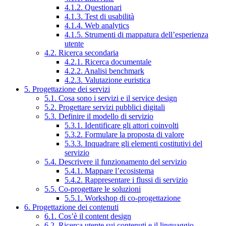
4.1.2. Questionari
4.1.3. Test di usabilità
4.1.4. Web analytics
4.1.5. Strumenti di mappatura dell’esperienza
utente
4.2. Ricerca secondaria
4.2.1. Ricerca documentale
4.2.2. Analisi benchmark
4.2.3. Valutazione euristica
5. Progettazione dei servizi
5.1. Cosa sono i servizi e il service design
5.2. Progettare servizi pubblici digitali
5.3. Definire il modello di servizio
5.3.1. Identificare gli attori coinvolti
5.3.2. Formulare la proposta di valore
5.3.3. Inquadrare gli elementi costitutivi del
servizio
5.4. Descrivere il funzionamento del servizio
5.4.1. Mappare l’ecosistema
5.4.2. Rappresentare i flussi di servizio
5.5. Co-progettare le soluzioni
5.5.1. Workshop di co-progettazione
6. Progettazione dei contenuti
6.1. Cos’è il content design
6.2. Ricerca utente sui contenuti e il linguaggio