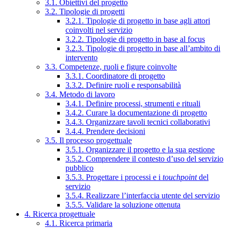
3.1. Obiettivi del progetto
3.2. Tipologie di progetti
3.2.1. Tipologie di progetto in base agli attori
coinvolti nel servizio
3.2.2. Tipologie di progetto in base al focus
3.2.3. Tipologie di progetto in base all’ambito di
intervento
3.3. Competenze, ruoli e figure coinvolte
3.3.1. Coordinatore di progetto
3.3.2. Definire ruoli e responsabilità
3.4. Metodo di lavoro
3.4.1. Definire processi, strumenti e rituali
3.4.2. Curare la documentazione di progetto
3.4.3. Organizzare tavoli tecnici collaborativi
3.4.4. Prendere decisioni
3.5. Il processo progettuale
3.5.1. Organizzare il progetto e la sua gestione
3.5.2. Comprendere il contesto d’uso del servizio
pubblico
3.5.3. Progettare i processi e i
touchpoint
del
servizio
3.5.4. Realizzare l’interfaccia utente del servizio
3.5.5. Validare la soluzione ottenuta
4. Ricerca progettuale
4.1. Ricerca primaria