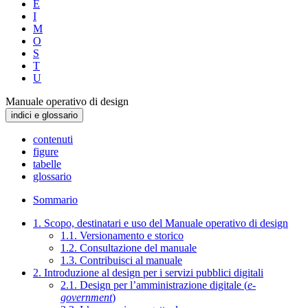
E
I
M
O
S
T
U
Manuale operativo di design
indici e glossario
contenuti
figure
tabelle
glossario
Sommario
1. Scopo, destinatari e uso del Manuale operativo di design
1.1. Versionamento e storico
1.2. Consultazione del manuale
1.3. Contribuisci al manuale
2. Introduzione al design per i servizi pubblici digitali
2.1. Design per l’amministrazione digitale (
e-
government
)