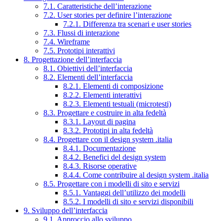
7.1. Caratteristiche dell’interazione
7.2. User stories per definire l’interazione
7.2.1. Differenza tra scenari e user stories
7.3. Flussi di interazione
7.4. Wireframe
7.5. Prototipi interattivi
8. Progettazione dell’interfaccia
8.1. Obiettivi dell’interfaccia
8.2. Elementi dell’interfaccia
8.2.1. Elementi di composizione
8.2.2. Elementi interattivi
8.2.3. Elementi testuali (microtesti)
8.3. Progettare e costruire in alta fedeltà
8.3.1. Layout di pagina
8.3.2. Prototipi in alta fedeltà
8.4. Progettare con il design system .italia
8.4.1. Documentazione
8.4.2. Benefici del design system
8.4.3. Risorse operative
8.4.4. Come contribuire al design system .italia
8.5. Progettare con i modelli di sito e servizi
8.5.1. Vantaggi dell’utilizzo dei modelli
8.5.2. I modelli di sito e servizi disponibili
9. Sviluppo dell’interfaccia
9.1. Approccio allo sviluppo