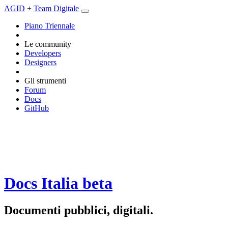
AGID
+
Team Digitale
Piano Triennale
Le community
Developers
Designers
Gli strumenti
Forum
Docs
GitHub
Docs Italia
beta
Documenti pubblici, digitali.