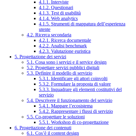
4.1.1. Interviste
4.1.2. Questionari
4.1.3. Test di usabilità
4.1.4. Web analytics
4.1.5. Strumenti di mappatura dell’esperienza
utente
4.2. Ricerca secondaria
4.2.1. Ricerca documentale
4.2.2. Analisi benchmark
4.2.3. Valutazione euristica
5. Progettazione dei servizi
5.1. Cosa sono i servizi e il service design
5.2. Progettare servizi pubblici digitali
5.3. Definire il modello di servizio
5.3.1. Identificare gli attori coinvolti
5.3.2. Formulare la proposta di valore
5.3.3. Inquadrare gli elementi costitutivi del
servizio
5.4. Descrivere il funzionamento del servizio
5.4.1. Mappare l’ecosistema
5.4.2. Rappresentare i flussi di servizio
5.5. Co-progettare le soluzioni
5.5.1. Workshop di co-progettazione
6. Progettazione dei contenuti
6.1. Cos’è il content design