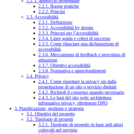
2.2. L’approccio progettuale
2.2.1. Buone pratiche
2.2.2. Principi
2.3. Accessibilità
2.3.1. Definizione
2.3.2. Accessibilità by design
2.3.3. Principi per l’accessibilità
2.3.4. Linee guida e criteri di successo
2.3.5. Come rilasciare una dichiarazione di
accessibilità
2.3.6. Meccanismo di feedback e procedura di
attuazione
2.3.7. Obiettivi accessibilità
2.3.8. Normativa e approfondimenti
2.4. Privacy
2.4.1. Come rispettare la privacy sin dalla
progettazione di un sito o servizio digitale
2.4.2. Richiedi il consenso quando necessario
2.4.3. Le basi del sito web: architettura,
informativa privacy, riferimenti DPO
3. Pianificazione, gestione e strategia
3.1. Obiettivi del progetto
3.2. Tipologie di progetti
3.2.1. Tipologie di progetto in base agli attori
coinvolti nel servizio