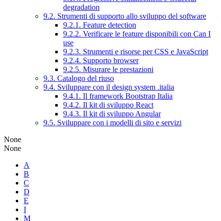
degradation
9.2. Strumenti di supporto allo sviluppo del software
9.2.1. Feature detection
9.2.2. Verificare le feature disponibili con Can I
use
9.2.3. Strumenti e risorse per CSS e JavaScript
9.2.4. Supporto browser
9.2.5. Misurare le prestazioni
9.3. Catalogo del riuso
9.4. Sviluppare con il design system .italia
9.4.1. Il framework Bootstrap Italia
9.4.2. Il kit di sviluppo React
9.4.3. Il kit di sviluppo Angular
9.5. Sviluppare con i modelli di sito e servizi
None
None
A
B
C
D
E
I
M