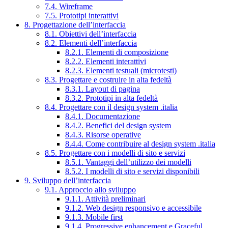
7.4. Wireframe
7.5. Prototipi interattivi
8. Progettazione dell’interfaccia
8.1. Obiettivi dell’interfaccia
8.2. Elementi dell’interfaccia
8.2.1. Elementi di composizione
8.2.2. Elementi interattivi
8.2.3. Elementi testuali (microtesti)
8.3. Progettare e costruire in alta fedeltà
8.3.1. Layout di pagina
8.3.2. Prototipi in alta fedeltà
8.4. Progettare con il design system .italia
8.4.1. Documentazione
8.4.2. Benefici del design system
8.4.3. Risorse operative
8.4.4. Come contribuire al design system .italia
8.5. Progettare con i modelli di sito e servizi
8.5.1. Vantaggi dell’utilizzo dei modelli
8.5.2. I modelli di sito e servizi disponibili
9. Sviluppo dell’interfaccia
9.1. Approccio allo sviluppo
9.1.1. Attività preliminari
9.1.2. Web design responsivo e accessibile
9.1.3. Mobile first
9.1.4. Progressive enhancement e Graceful