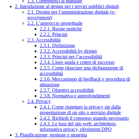
1.3. Contribuisci al manuale
2. Introduzione al design per i servizi pubblici digitali
2.1. Design per l’amministrazione digitale (
e-
government
)
2.2. L’approccio progettuale
2.2.1. Buone pratiche
2.2.2. Principi
2.3. Accessibilità
2.3.1. Definizione
2.3.2. Accessibilità by design
2.3.3. Principi per l’accessibilità
2.3.4. Linee guida e criteri di successo
2.3.5. Come rilasciare una dichiarazione di
accessibilità
2.3.6. Meccanismo di feedback e procedura di
attuazione
2.3.7. Obiettivi accessibilità
2.3.8. Normativa e approfondimenti
2.4. Privacy
2.4.1. Come rispettare la privacy sin dalla
progettazione di un sito o servizio digitale
2.4.2. Richiedi il consenso quando necessario
2.4.3. Le basi del sito web: architettura,
informativa privacy, riferimenti DPO
3. Pianificazione, gestione e strategia