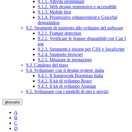
9.1.1. Attività preliminari
9.1.2. Web design responsivo e accessibile
9.1.3. Mobile first
9.1.4. Progressive enhancement e Graceful
degradation
9.2. Strumenti di supporto allo sviluppo del software
9.2.1. Feature detection
9.2.2. Verificare le feature disponibili con Can I
use
9.2.3. Strumenti e risorse per CSS e JavaScript
9.2.4. Supporto browser
9.2.5. Misurare le prestazioni
9.3. Catalogo del riuso
9.4. Sviluppare con il design system .italia
9.4.1. Il framework Bootstrap Italia
9.4.2. Il kit di sviluppo React
9.4.3. Il kit di sviluppo Angular
9.5. Sviluppare con i modelli di sito e servizi
glossario
A
B
C
D