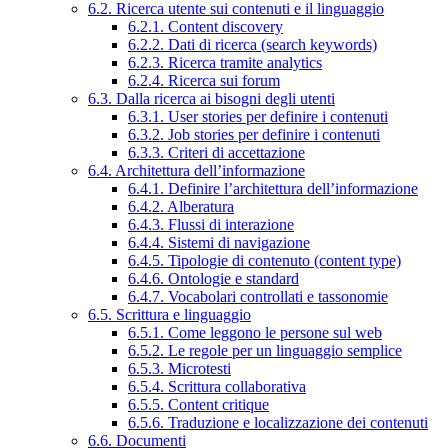
6.2. Ricerca utente sui contenuti e il linguaggio
6.2.1. Content discovery
6.2.2. Dati di ricerca (search keywords)
6.2.3. Ricerca tramite analytics
6.2.4. Ricerca sui forum
6.3. Dalla ricerca ai bisogni degli utenti
6.3.1. User stories per definire i contenuti
6.3.2. Job stories per definire i contenuti
6.3.3. Criteri di accettazione
6.4. Architettura dell’informazione
6.4.1. Definire l’architettura dell’informazione
6.4.2. Alberatura
6.4.3. Flussi di interazione
6.4.4. Sistemi di navigazione
6.4.5. Tipologie di contenuto (content type)
6.4.6. Ontologie e standard
6.4.7. Vocabolari controllati e tassonomie
6.5. Scrittura e linguaggio
6.5.1. Come leggono le persone sul web
6.5.2. Le regole per un linguaggio semplice
6.5.3. Microtesti
6.5.4. Scrittura collaborativa
6.5.5. Content critique
6.5.6. Traduzione e localizzazione dei contenuti
6.6. Documenti