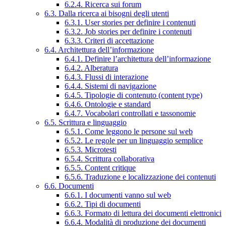
6.2.4. Ricerca sui forum
6.3. Dalla ricerca ai bisogni degli utenti
6.3.1. User stories per definire i contenuti
6.3.2. Job stories per definire i contenuti
6.3.3. Criteri di accettazione
6.4. Architettura dell’informazione
6.4.1. Definire l’architettura dell’informazione
6.4.2. Alberatura
6.4.3. Flussi di interazione
6.4.4. Sistemi di navigazione
6.4.5. Tipologie di contenuto (content type)
6.4.6. Ontologie e standard
6.4.7. Vocabolari controllati e tassonomie
6.5. Scrittura e linguaggio
6.5.1. Come leggono le persone sul web
6.5.2. Le regole per un linguaggio semplice
6.5.3. Microtesti
6.5.4. Scrittura collaborativa
6.5.5. Content critique
6.5.6. Traduzione e localizzazione dei contenuti
6.6. Documenti
6.6.1. I documenti vanno sul web
6.6.2. Tipi di documenti
6.6.3. Formato di lettura dei documenti elettronici
6.6.4. Modalità di produzione dei documenti