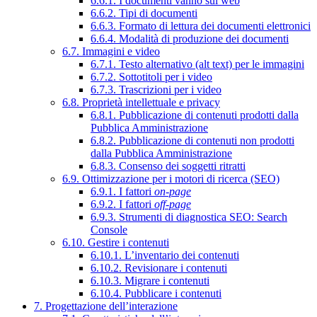
6.6.1. I documenti vanno sul web
6.6.2. Tipi di documenti
6.6.3. Formato di lettura dei documenti elettronici
6.6.4. Modalità di produzione dei documenti
6.7. Immagini e video
6.7.1. Testo alternativo (alt text) per le immagini
6.7.2. Sottotitoli per i video
6.7.3. Trascrizioni per i video
6.8. Proprietà intellettuale e privacy
6.8.1. Pubblicazione di contenuti prodotti dalla
Pubblica Amministrazione
6.8.2. Pubblicazione di contenuti non prodotti
dalla Pubblica Amministrazione
6.8.3. Consenso dei soggetti ritratti
6.9. Ottimizzazione per i motori di ricerca (SEO)
6.9.1. I fattori
on-page
6.9.2. I fattori
off-page
6.9.3. Strumenti di diagnostica SEO: Search
Console
6.10. Gestire i contenuti
6.10.1. L’inventario dei contenuti
6.10.2. Revisionare i contenuti
6.10.3. Migrare i contenuti
6.10.4. Pubblicare i contenuti
7. Progettazione dell’interazione