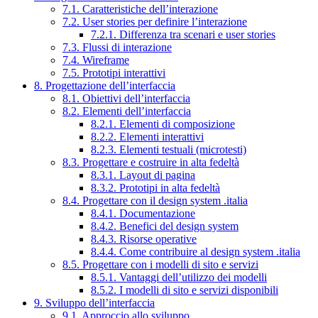
7.1. Caratteristiche dell’interazione
7.2. User stories per definire l’interazione
7.2.1. Differenza tra scenari e user stories
7.3. Flussi di interazione
7.4. Wireframe
7.5. Prototipi interattivi
8. Progettazione dell’interfaccia
8.1. Obiettivi dell’interfaccia
8.2. Elementi dell’interfaccia
8.2.1. Elementi di composizione
8.2.2. Elementi interattivi
8.2.3. Elementi testuali (microtesti)
8.3. Progettare e costruire in alta fedeltà
8.3.1. Layout di pagina
8.3.2. Prototipi in alta fedeltà
8.4. Progettare con il design system .italia
8.4.1. Documentazione
8.4.2. Benefici del design system
8.4.3. Risorse operative
8.4.4. Come contribuire al design system .italia
8.5. Progettare con i modelli di sito e servizi
8.5.1. Vantaggi dell’utilizzo dei modelli
8.5.2. I modelli di sito e servizi disponibili
9. Sviluppo dell’interfaccia
9.1. Approccio allo sviluppo