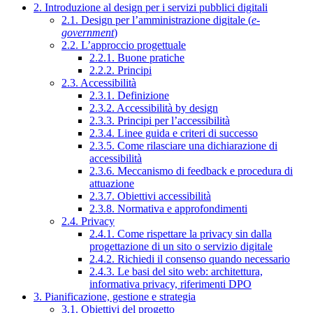
2. Introduzione al design per i servizi pubblici digitali
2.1. Design per l’amministrazione digitale (
e-
government
)
2.2. L’approccio progettuale
2.2.1. Buone pratiche
2.2.2. Principi
2.3. Accessibilità
2.3.1. Definizione
2.3.2. Accessibilità by design
2.3.3. Principi per l’accessibilità
2.3.4. Linee guida e criteri di successo
2.3.5. Come rilasciare una dichiarazione di
accessibilità
2.3.6. Meccanismo di feedback e procedura di
attuazione
2.3.7. Obiettivi accessibilità
2.3.8. Normativa e approfondimenti
2.4. Privacy
2.4.1. Come rispettare la privacy sin dalla
progettazione di un sito o servizio digitale
2.4.2. Richiedi il consenso quando necessario
2.4.3. Le basi del sito web: architettura,
informativa privacy, riferimenti DPO
3. Pianificazione, gestione e strategia
3.1. Obiettivi del progetto