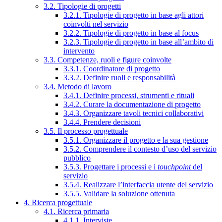
3.2. Tipologie di progetti
3.2.1. Tipologie di progetto in base agli attori
coinvolti nel servizio
3.2.2. Tipologie di progetto in base al focus
3.2.3. Tipologie di progetto in base all’ambito di
intervento
3.3. Competenze, ruoli e figure coinvolte
3.3.1. Coordinatore di progetto
3.3.2. Definire ruoli e responsabilità
3.4. Metodo di lavoro
3.4.1. Definire processi, strumenti e rituali
3.4.2. Curare la documentazione di progetto
3.4.3. Organizzare tavoli tecnici collaborativi
3.4.4. Prendere decisioni
3.5. Il processo progettuale
3.5.1. Organizzare il progetto e la sua gestione
3.5.2. Comprendere il contesto d’uso del servizio
pubblico
3.5.3. Progettare i processi e i
touchpoint
del
servizio
3.5.4. Realizzare l’interfaccia utente del servizio
3.5.5. Validare la soluzione ottenuta
4. Ricerca progettuale
4.1. Ricerca primaria
4.1.1. Interviste