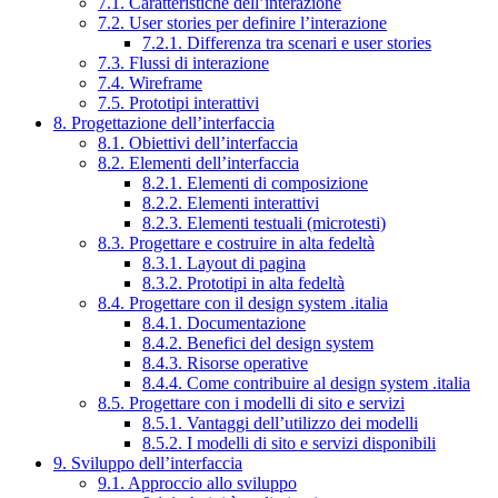
7.1. Caratteristiche dell’interazione
7.2. User stories per definire l’interazione
7.2.1. Differenza tra scenari e user stories
7.3. Flussi di interazione
7.4. Wireframe
7.5. Prototipi interattivi
8. Progettazione dell’interfaccia
8.1. Obiettivi dell’interfaccia
8.2. Elementi dell’interfaccia
8.2.1. Elementi di composizione
8.2.2. Elementi interattivi
8.2.3. Elementi testuali (microtesti)
8.3. Progettare e costruire in alta fedeltà
8.3.1. Layout di pagina
8.3.2. Prototipi in alta fedeltà
8.4. Progettare con il design system .italia
8.4.1. Documentazione
8.4.2. Benefici del design system
8.4.3. Risorse operative
8.4.4. Come contribuire al design system .italia
8.5. Progettare con i modelli di sito e servizi
8.5.1. Vantaggi dell’utilizzo dei modelli
8.5.2. I modelli di sito e servizi disponibili
9. Sviluppo dell’interfaccia
9.1. Approccio allo sviluppo