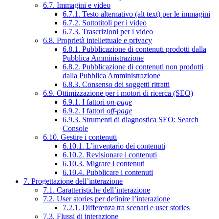
6.7. Immagini e video
6.7.1. Testo alternativo (alt text) per le immagini
6.7.2. Sottotitoli per i video
6.7.3. Trascrizioni per i video
6.8. Proprietà intellettuale e privacy
6.8.1. Pubblicazione di contenuti prodotti dalla
Pubblica Amministrazione
6.8.2. Pubblicazione di contenuti non prodotti
dalla Pubblica Amministrazione
6.8.3. Consenso dei soggetti ritratti
6.9. Ottimizzazione per i motori di ricerca (SEO)
6.9.1. I fattori
on-page
6.9.2. I fattori
off-page
6.9.3. Strumenti di diagnostica SEO: Search
Console
6.10. Gestire i contenuti
6.10.1. L’inventario dei contenuti
6.10.2. Revisionare i contenuti
6.10.3. Migrare i contenuti
6.10.4. Pubblicare i contenuti
7. Progettazione dell’interazione
7.1. Caratteristiche dell’interazione
7.2. User stories per definire l’interazione
7.2.1. Differenza tra scenari e user stories
7.3. Flussi di interazione