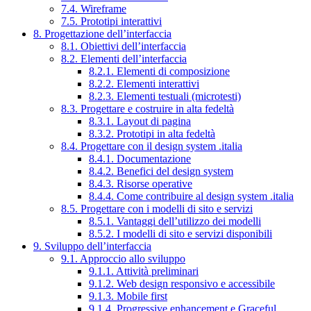
7.4. Wireframe
7.5. Prototipi interattivi
8. Progettazione dell’interfaccia
8.1. Obiettivi dell’interfaccia
8.2. Elementi dell’interfaccia
8.2.1. Elementi di composizione
8.2.2. Elementi interattivi
8.2.3. Elementi testuali (microtesti)
8.3. Progettare e costruire in alta fedeltà
8.3.1. Layout di pagina
8.3.2. Prototipi in alta fedeltà
8.4. Progettare con il design system .italia
8.4.1. Documentazione
8.4.2. Benefici del design system
8.4.3. Risorse operative
8.4.4. Come contribuire al design system .italia
8.5. Progettare con i modelli di sito e servizi
8.5.1. Vantaggi dell’utilizzo dei modelli
8.5.2. I modelli di sito e servizi disponibili
9. Sviluppo dell’interfaccia
9.1. Approccio allo sviluppo
9.1.1. Attività preliminari
9.1.2. Web design responsivo e accessibile
9.1.3. Mobile first
9.1.4. Progressive enhancement e Graceful