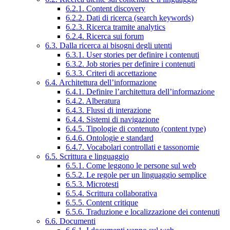
6.2.1. Content discovery
6.2.2. Dati di ricerca (search keywords)
6.2.3. Ricerca tramite analytics
6.2.4. Ricerca sui forum
6.3. Dalla ricerca ai bisogni degli utenti
6.3.1. User stories per definire i contenuti
6.3.2. Job stories per definire i contenuti
6.3.3. Criteri di accettazione
6.4. Architettura dell’informazione
6.4.1. Definire l’architettura dell’informazione
6.4.2. Alberatura
6.4.3. Flussi di interazione
6.4.4. Sistemi di navigazione
6.4.5. Tipologie di contenuto (content type)
6.4.6. Ontologie e standard
6.4.7. Vocabolari controllati e tassonomie
6.5. Scrittura e linguaggio
6.5.1. Come leggono le persone sul web
6.5.2. Le regole per un linguaggio semplice
6.5.3. Microtesti
6.5.4. Scrittura collaborativa
6.5.5. Content critique
6.5.6. Traduzione e localizzazione dei contenuti
6.6. Documenti