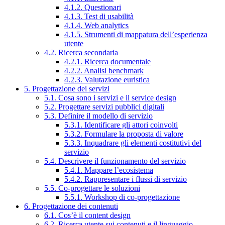
4.1.2. Questionari
4.1.3. Test di usabilità
4.1.4. Web analytics
4.1.5. Strumenti di mappatura dell’esperienza
utente
4.2. Ricerca secondaria
4.2.1. Ricerca documentale
4.2.2. Analisi benchmark
4.2.3. Valutazione euristica
5. Progettazione dei servizi
5.1. Cosa sono i servizi e il service design
5.2. Progettare servizi pubblici digitali
5.3. Definire il modello di servizio
5.3.1. Identificare gli attori coinvolti
5.3.2. Formulare la proposta di valore
5.3.3. Inquadrare gli elementi costitutivi del
servizio
5.4. Descrivere il funzionamento del servizio
5.4.1. Mappare l’ecosistema
5.4.2. Rappresentare i flussi di servizio
5.5. Co-progettare le soluzioni
5.5.1. Workshop di co-progettazione
6. Progettazione dei contenuti
6.1. Cos’è il content design
6.2. Ricerca utente sui contenuti e il linguaggio