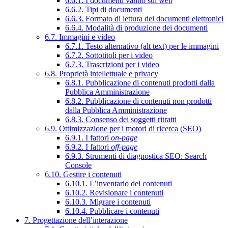
6.6.1. I documenti vanno sul web
6.6.2. Tipi di documenti
6.6.3. Formato di lettura dei documenti elettronici
6.6.4. Modalità di produzione dei documenti
6.7. Immagini e video
6.7.1. Testo alternativo (alt text) per le immagini
6.7.2. Sottotitoli per i video
6.7.3. Trascrizioni per i video
6.8. Proprietà intellettuale e privacy
6.8.1. Pubblicazione di contenuti prodotti dalla
Pubblica Amministrazione
6.8.2. Pubblicazione di contenuti non prodotti
dalla Pubblica Amministrazione
6.8.3. Consenso dei soggetti ritratti
6.9. Ottimizzazione per i motori di ricerca (SEO)
6.9.1. I fattori
on-page
6.9.2. I fattori
off-page
6.9.3. Strumenti di diagnostica SEO: Search
Console
6.10. Gestire i contenuti
6.10.1. L’inventario dei contenuti
6.10.2. Revisionare i contenuti
6.10.3. Migrare i contenuti
6.10.4. Pubblicare i contenuti
7. Progettazione dell’interazione