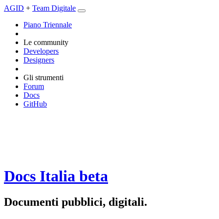
AGID
+
Team Digitale
Piano Triennale
Le community
Developers
Designers
Gli strumenti
Forum
Docs
GitHub
Docs Italia
beta
Documenti pubblici, digitali.