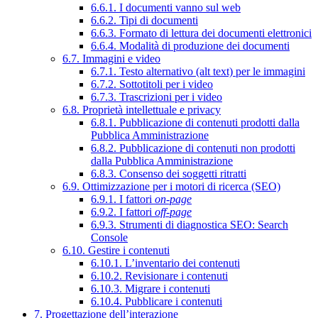
6.6.1. I documenti vanno sul web
6.6.2. Tipi di documenti
6.6.3. Formato di lettura dei documenti elettronici
6.6.4. Modalità di produzione dei documenti
6.7. Immagini e video
6.7.1. Testo alternativo (alt text) per le immagini
6.7.2. Sottotitoli per i video
6.7.3. Trascrizioni per i video
6.8. Proprietà intellettuale e privacy
6.8.1. Pubblicazione di contenuti prodotti dalla
Pubblica Amministrazione
6.8.2. Pubblicazione di contenuti non prodotti
dalla Pubblica Amministrazione
6.8.3. Consenso dei soggetti ritratti
6.9. Ottimizzazione per i motori di ricerca (SEO)
6.9.1. I fattori
on-page
6.9.2. I fattori
off-page
6.9.3. Strumenti di diagnostica SEO: Search
Console
6.10. Gestire i contenuti
6.10.1. L’inventario dei contenuti
6.10.2. Revisionare i contenuti
6.10.3. Migrare i contenuti
6.10.4. Pubblicare i contenuti
7. Progettazione dell’interazione