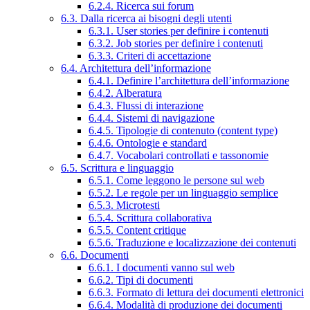
6.2.4. Ricerca sui forum
6.3. Dalla ricerca ai bisogni degli utenti
6.3.1. User stories per definire i contenuti
6.3.2. Job stories per definire i contenuti
6.3.3. Criteri di accettazione
6.4. Architettura dell’informazione
6.4.1. Definire l’architettura dell’informazione
6.4.2. Alberatura
6.4.3. Flussi di interazione
6.4.4. Sistemi di navigazione
6.4.5. Tipologie di contenuto (content type)
6.4.6. Ontologie e standard
6.4.7. Vocabolari controllati e tassonomie
6.5. Scrittura e linguaggio
6.5.1. Come leggono le persone sul web
6.5.2. Le regole per un linguaggio semplice
6.5.3. Microtesti
6.5.4. Scrittura collaborativa
6.5.5. Content critique
6.5.6. Traduzione e localizzazione dei contenuti
6.6. Documenti
6.6.1. I documenti vanno sul web
6.6.2. Tipi di documenti
6.6.3. Formato di lettura dei documenti elettronici
6.6.4. Modalità di produzione dei documenti