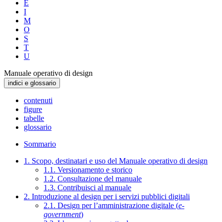
E
I
M
O
S
T
U
Manuale operativo di design
indici e glossario
contenuti
figure
tabelle
glossario
Sommario
1. Scopo, destinatari e uso del Manuale operativo di design
1.1. Versionamento e storico
1.2. Consultazione del manuale
1.3. Contribuisci al manuale
2. Introduzione al design per i servizi pubblici digitali
2.1. Design per l’amministrazione digitale (
e-
government
)