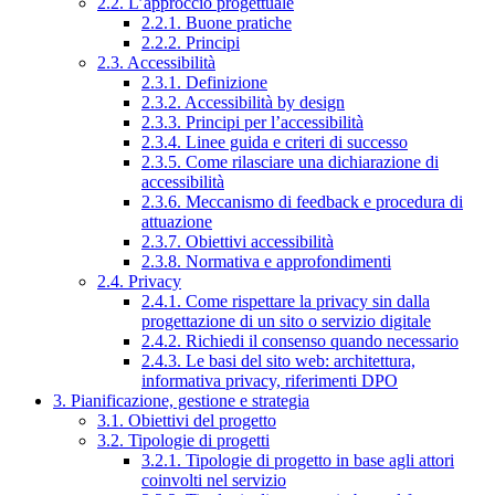
2.2. L’approccio progettuale
2.2.1. Buone pratiche
2.2.2. Principi
2.3. Accessibilità
2.3.1. Definizione
2.3.2. Accessibilità by design
2.3.3. Principi per l’accessibilità
2.3.4. Linee guida e criteri di successo
2.3.5. Come rilasciare una dichiarazione di
accessibilità
2.3.6. Meccanismo di feedback e procedura di
attuazione
2.3.7. Obiettivi accessibilità
2.3.8. Normativa e approfondimenti
2.4. Privacy
2.4.1. Come rispettare la privacy sin dalla
progettazione di un sito o servizio digitale
2.4.2. Richiedi il consenso quando necessario
2.4.3. Le basi del sito web: architettura,
informativa privacy, riferimenti DPO
3. Pianificazione, gestione e strategia
3.1. Obiettivi del progetto
3.2. Tipologie di progetti
3.2.1. Tipologie di progetto in base agli attori
coinvolti nel servizio