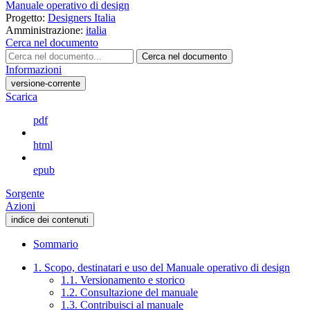
Manuale operativo di design
Progetto:
Designers Italia
Amministrazione:
italia
Cerca nel documento
Cerca nel documento
Informazioni
versione-corrente
Scarica
pdf
html
epub
Sorgente
Azioni
indice dei contenuti
Sommario
1. Scopo, destinatari e uso del Manuale operativo di design
1.1. Versionamento e storico
1.2. Consultazione del manuale
1.3. Contribuisci al manuale