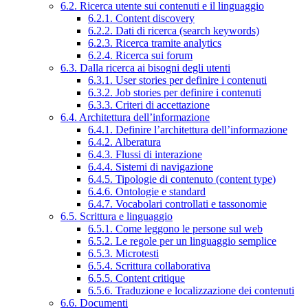
6.2. Ricerca utente sui contenuti e il linguaggio
6.2.1. Content discovery
6.2.2. Dati di ricerca (search keywords)
6.2.3. Ricerca tramite analytics
6.2.4. Ricerca sui forum
6.3. Dalla ricerca ai bisogni degli utenti
6.3.1. User stories per definire i contenuti
6.3.2. Job stories per definire i contenuti
6.3.3. Criteri di accettazione
6.4. Architettura dell’informazione
6.4.1. Definire l’architettura dell’informazione
6.4.2. Alberatura
6.4.3. Flussi di interazione
6.4.4. Sistemi di navigazione
6.4.5. Tipologie di contenuto (content type)
6.4.6. Ontologie e standard
6.4.7. Vocabolari controllati e tassonomie
6.5. Scrittura e linguaggio
6.5.1. Come leggono le persone sul web
6.5.2. Le regole per un linguaggio semplice
6.5.3. Microtesti
6.5.4. Scrittura collaborativa
6.5.5. Content critique
6.5.6. Traduzione e localizzazione dei contenuti
6.6. Documenti