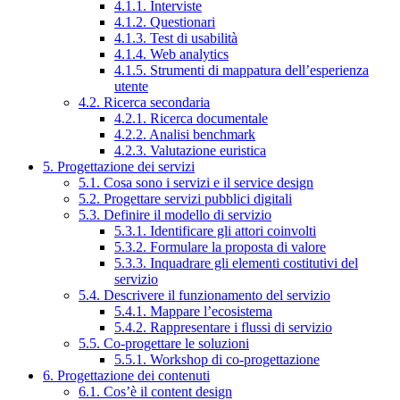
4.1.1. Interviste
4.1.2. Questionari
4.1.3. Test di usabilità
4.1.4. Web analytics
4.1.5. Strumenti di mappatura dell’esperienza
utente
4.2. Ricerca secondaria
4.2.1. Ricerca documentale
4.2.2. Analisi benchmark
4.2.3. Valutazione euristica
5. Progettazione dei servizi
5.1. Cosa sono i servizi e il service design
5.2. Progettare servizi pubblici digitali
5.3. Definire il modello di servizio
5.3.1. Identificare gli attori coinvolti
5.3.2. Formulare la proposta di valore
5.3.3. Inquadrare gli elementi costitutivi del
servizio
5.4. Descrivere il funzionamento del servizio
5.4.1. Mappare l’ecosistema
5.4.2. Rappresentare i flussi di servizio
5.5. Co-progettare le soluzioni
5.5.1. Workshop di co-progettazione
6. Progettazione dei contenuti
6.1. Cos’è il content design