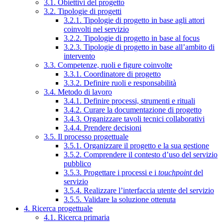
3.1. Obiettivi del progetto
3.2. Tipologie di progetti
3.2.1. Tipologie di progetto in base agli attori
coinvolti nel servizio
3.2.2. Tipologie di progetto in base al focus
3.2.3. Tipologie di progetto in base all’ambito di
intervento
3.3. Competenze, ruoli e figure coinvolte
3.3.1. Coordinatore di progetto
3.3.2. Definire ruoli e responsabilità
3.4. Metodo di lavoro
3.4.1. Definire processi, strumenti e rituali
3.4.2. Curare la documentazione di progetto
3.4.3. Organizzare tavoli tecnici collaborativi
3.4.4. Prendere decisioni
3.5. Il processo progettuale
3.5.1. Organizzare il progetto e la sua gestione
3.5.2. Comprendere il contesto d’uso del servizio
pubblico
3.5.3. Progettare i processi e i
touchpoint
del
servizio
3.5.4. Realizzare l’interfaccia utente del servizio
3.5.5. Validare la soluzione ottenuta
4. Ricerca progettuale
4.1. Ricerca primaria