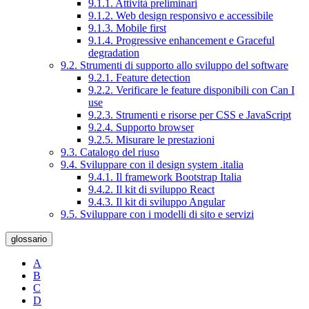
9.1.1. Attività preliminari
9.1.2. Web design responsivo e accessibile
9.1.3. Mobile first
9.1.4. Progressive enhancement e Graceful
degradation
9.2. Strumenti di supporto allo sviluppo del software
9.2.1. Feature detection
9.2.2. Verificare le feature disponibili con Can I
use
9.2.3. Strumenti e risorse per CSS e JavaScript
9.2.4. Supporto browser
9.2.5. Misurare le prestazioni
9.3. Catalogo del riuso
9.4. Sviluppare con il design system .italia
9.4.1. Il framework Bootstrap Italia
9.4.2. Il kit di sviluppo React
9.4.3. Il kit di sviluppo Angular
9.5. Sviluppare con i modelli di sito e servizi
glossario
A
B
C
D