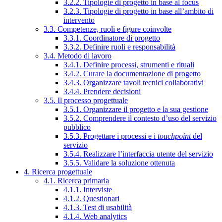
3.2.2. Tipologie di progetto in base al focus
3.2.3. Tipologie di progetto in base all’ambito di
intervento
3.3. Competenze, ruoli e figure coinvolte
3.3.1. Coordinatore di progetto
3.3.2. Definire ruoli e responsabilità
3.4. Metodo di lavoro
3.4.1. Definire processi, strumenti e rituali
3.4.2. Curare la documentazione di progetto
3.4.3. Organizzare tavoli tecnici collaborativi
3.4.4. Prendere decisioni
3.5. Il processo progettuale
3.5.1. Organizzare il progetto e la sua gestione
3.5.2. Comprendere il contesto d’uso del servizio
pubblico
3.5.3. Progettare i processi e i
touchpoint
del
servizio
3.5.4. Realizzare l’interfaccia utente del servizio
3.5.5. Validare la soluzione ottenuta
4. Ricerca progettuale
4.1. Ricerca primaria
4.1.1. Interviste
4.1.2. Questionari
4.1.3. Test di usabilità
4.1.4. Web analytics