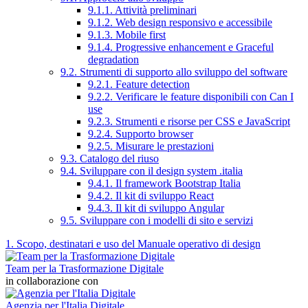
9.1.1. Attività preliminari
9.1.2. Web design responsivo e accessibile
9.1.3. Mobile first
9.1.4. Progressive enhancement e Graceful
degradation
9.2. Strumenti di supporto allo sviluppo del software
9.2.1. Feature detection
9.2.2. Verificare le feature disponibili con Can I
use
9.2.3. Strumenti e risorse per CSS e JavaScript
9.2.4. Supporto browser
9.2.5. Misurare le prestazioni
9.3. Catalogo del riuso
9.4. Sviluppare con il design system .italia
9.4.1. Il framework Bootstrap Italia
9.4.2. Il kit di sviluppo React
9.4.3. Il kit di sviluppo Angular
9.5. Sviluppare con i modelli di sito e servizi
1. Scopo, destinatari e uso del Manuale operativo di design
Team per la Trasformazione Digitale
in collaborazione con
Agenzia per l'Italia Digitale