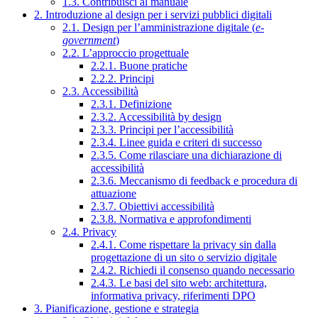
1.3. Contribuisci al manuale
2. Introduzione al design per i servizi pubblici digitali
2.1. Design per l’amministrazione digitale (
e-
government
)
2.2. L’approccio progettuale
2.2.1. Buone pratiche
2.2.2. Principi
2.3. Accessibilità
2.3.1. Definizione
2.3.2. Accessibilità by design
2.3.3. Principi per l’accessibilità
2.3.4. Linee guida e criteri di successo
2.3.5. Come rilasciare una dichiarazione di
accessibilità
2.3.6. Meccanismo di feedback e procedura di
attuazione
2.3.7. Obiettivi accessibilità
2.3.8. Normativa e approfondimenti
2.4. Privacy
2.4.1. Come rispettare la privacy sin dalla
progettazione di un sito o servizio digitale
2.4.2. Richiedi il consenso quando necessario
2.4.3. Le basi del sito web: architettura,
informativa privacy, riferimenti DPO
3. Pianificazione, gestione e strategia