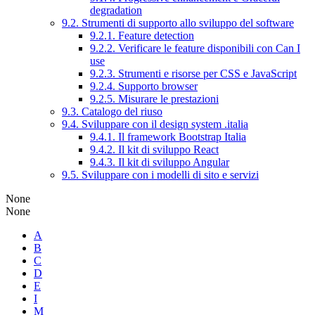
degradation
9.2. Strumenti di supporto allo sviluppo del software
9.2.1. Feature detection
9.2.2. Verificare le feature disponibili con Can I
use
9.2.3. Strumenti e risorse per CSS e JavaScript
9.2.4. Supporto browser
9.2.5. Misurare le prestazioni
9.3. Catalogo del riuso
9.4. Sviluppare con il design system .italia
9.4.1. Il framework Bootstrap Italia
9.4.2. Il kit di sviluppo React
9.4.3. Il kit di sviluppo Angular
9.5. Sviluppare con i modelli di sito e servizi
None
None
A
B
C
D
E
I
M