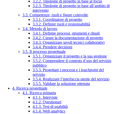
3.2.2. Tipologie di progetto in base al focus
3.2.3. Tipologie di progetto in base all’ambito di
intervento
3.3. Competenze, ruoli e figure coinvolte
3.3.1. Coordinatore di progetto
3.3.2. Definire ruoli e responsabilità
3.4. Metodo di lavoro
3.4.1. Definire processi, strumenti e rituali
3.4.2. Curare la documentazione di progetto
3.4.3. Organizzare tavoli tecnici collaborativi
3.4.4. Prendere decisioni
3.5. Il processo progettuale
3.5.1. Organizzare il progetto e la sua gestione
3.5.2. Comprendere il contesto d’uso del servizio
pubblico
3.5.3. Progettare i processi e i
touchpoint
del
servizio
3.5.4. Realizzare l’interfaccia utente del servizio
3.5.5. Validare la soluzione ottenuta
4. Ricerca progettuale
4.1. Ricerca primaria
4.1.1. Interviste
4.1.2. Questionari
4.1.3. Test di usabilità
4.1.4. Web analytics