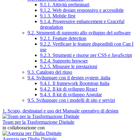
9.1.1. Attività preliminari
9.1.2. Web design responsivo e accessibile
9.1.3. Mobile first
9.1.4. Progressive enhancement e Graceful
degradation
9.2. Strumenti di supporto allo sviluppo del software
9.2.1. Feature detection
9.2.2. Verificare le feature disponibili con Can I
use
9.2.3. Strumenti e risorse per CSS e JavaScript
9.2.4. Supporto browser
9.2.5. Misurare le prestazioni
9.3. Catalogo del riuso
9.4. Sviluppare con il design system .italia
9.4.1. Il framework Bootstrap Italia
9.4.2. Il kit di sviluppo React
9.4.3. Il kit di sviluppo Angular
9.5. Sviluppare con i modelli di sito e servizi
1. Scopo, destinatari e uso del Manuale operativo di design
Team per la Trasformazione Digitale
in collaborazione con
Agenzia per l'Italia Digitale