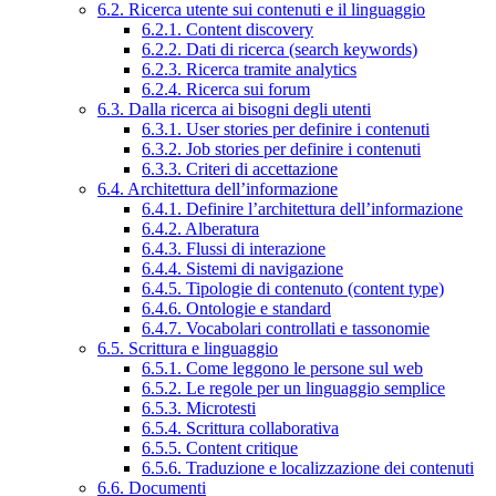
6.2. Ricerca utente sui contenuti e il linguaggio
6.2.1. Content discovery
6.2.2. Dati di ricerca (search keywords)
6.2.3. Ricerca tramite analytics
6.2.4. Ricerca sui forum
6.3. Dalla ricerca ai bisogni degli utenti
6.3.1. User stories per definire i contenuti
6.3.2. Job stories per definire i contenuti
6.3.3. Criteri di accettazione
6.4. Architettura dell’informazione
6.4.1. Definire l’architettura dell’informazione
6.4.2. Alberatura
6.4.3. Flussi di interazione
6.4.4. Sistemi di navigazione
6.4.5. Tipologie di contenuto (content type)
6.4.6. Ontologie e standard
6.4.7. Vocabolari controllati e tassonomie
6.5. Scrittura e linguaggio
6.5.1. Come leggono le persone sul web
6.5.2. Le regole per un linguaggio semplice
6.5.3. Microtesti
6.5.4. Scrittura collaborativa
6.5.5. Content critique
6.5.6. Traduzione e localizzazione dei contenuti
6.6. Documenti