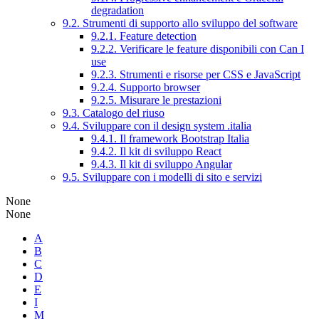
degradation
9.2. Strumenti di supporto allo sviluppo del software
9.2.1. Feature detection
9.2.2. Verificare le feature disponibili con Can I
use
9.2.3. Strumenti e risorse per CSS e JavaScript
9.2.4. Supporto browser
9.2.5. Misurare le prestazioni
9.3. Catalogo del riuso
9.4. Sviluppare con il design system .italia
9.4.1. Il framework Bootstrap Italia
9.4.2. Il kit di sviluppo React
9.4.3. Il kit di sviluppo Angular
9.5. Sviluppare con i modelli di sito e servizi
None
None
A
B
C
D
E
I
M