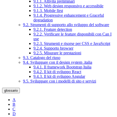
9.1.1. Attività preliminari
9.1.2. Web design responsivo e accessibile
9.1.3. Mobile first
9.1.4. Progressive enhancement e Graceful
degradation
9.2. Strumenti di supporto allo sviluppo del software
9.2.1. Feature detection
9.2.2. Verificare le feature disponibili con Can I
use
9.2.3. Strumenti e risorse per CSS e JavaScript
9.2.4. Supporto browser
9.2.5. Misurare le prestazioni
9.3. Catalogo del riuso
9.4. Sviluppare con il design system .italia
9.4.1. Il framework Bootstrap Italia
9.4.2. Il kit di sviluppo React
9.4.3. Il kit di sviluppo Angular
9.5. Sviluppare con i modelli di sito e servizi
glossario
A
B
C
D