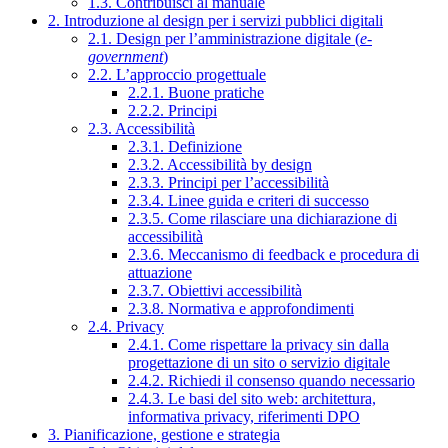
1.3. Contribuisci al manuale
2. Introduzione al design per i servizi pubblici digitali
2.1. Design per l’amministrazione digitale (
e-
government
)
2.2. L’approccio progettuale
2.2.1. Buone pratiche
2.2.2. Principi
2.3. Accessibilità
2.3.1. Definizione
2.3.2. Accessibilità by design
2.3.3. Principi per l’accessibilità
2.3.4. Linee guida e criteri di successo
2.3.5. Come rilasciare una dichiarazione di
accessibilità
2.3.6. Meccanismo di feedback e procedura di
attuazione
2.3.7. Obiettivi accessibilità
2.3.8. Normativa e approfondimenti
2.4. Privacy
2.4.1. Come rispettare la privacy sin dalla
progettazione di un sito o servizio digitale
2.4.2. Richiedi il consenso quando necessario
2.4.3. Le basi del sito web: architettura,
informativa privacy, riferimenti DPO
3. Pianificazione, gestione e strategia