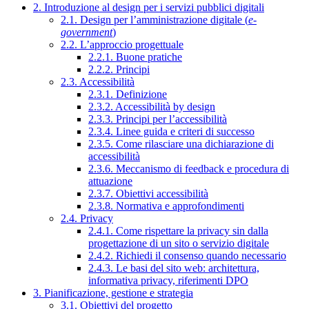
2. Introduzione al design per i servizi pubblici digitali
2.1. Design per l’amministrazione digitale (
e-
government
)
2.2. L’approccio progettuale
2.2.1. Buone pratiche
2.2.2. Principi
2.3. Accessibilità
2.3.1. Definizione
2.3.2. Accessibilità by design
2.3.3. Principi per l’accessibilità
2.3.4. Linee guida e criteri di successo
2.3.5. Come rilasciare una dichiarazione di
accessibilità
2.3.6. Meccanismo di feedback e procedura di
attuazione
2.3.7. Obiettivi accessibilità
2.3.8. Normativa e approfondimenti
2.4. Privacy
2.4.1. Come rispettare la privacy sin dalla
progettazione di un sito o servizio digitale
2.4.2. Richiedi il consenso quando necessario
2.4.3. Le basi del sito web: architettura,
informativa privacy, riferimenti DPO
3. Pianificazione, gestione e strategia
3.1. Obiettivi del progetto