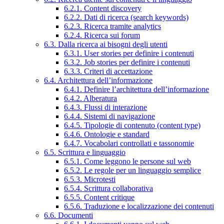
6.2.1. Content discovery
6.2.2. Dati di ricerca (search keywords)
6.2.3. Ricerca tramite analytics
6.2.4. Ricerca sui forum
6.3. Dalla ricerca ai bisogni degli utenti
6.3.1. User stories per definire i contenuti
6.3.2. Job stories per definire i contenuti
6.3.3. Criteri di accettazione
6.4. Architettura dell’informazione
6.4.1. Definire l’architettura dell’informazione
6.4.2. Alberatura
6.4.3. Flussi di interazione
6.4.4. Sistemi di navigazione
6.4.5. Tipologie di contenuto (content type)
6.4.6. Ontologie e standard
6.4.7. Vocabolari controllati e tassonomie
6.5. Scrittura e linguaggio
6.5.1. Come leggono le persone sul web
6.5.2. Le regole per un linguaggio semplice
6.5.3. Microtesti
6.5.4. Scrittura collaborativa
6.5.5. Content critique
6.5.6. Traduzione e localizzazione dei contenuti
6.6. Documenti