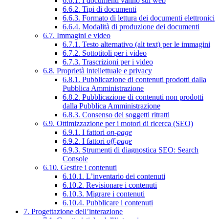
6.6.1. I documenti vanno sul web
6.6.2. Tipi di documenti
6.6.3. Formato di lettura dei documenti elettronici
6.6.4. Modalità di produzione dei documenti
6.7. Immagini e video
6.7.1. Testo alternativo (alt text) per le immagini
6.7.2. Sottotitoli per i video
6.7.3. Trascrizioni per i video
6.8. Proprietà intellettuale e privacy
6.8.1. Pubblicazione di contenuti prodotti dalla
Pubblica Amministrazione
6.8.2. Pubblicazione di contenuti non prodotti
dalla Pubblica Amministrazione
6.8.3. Consenso dei soggetti ritratti
6.9. Ottimizzazione per i motori di ricerca (SEO)
6.9.1. I fattori
on-page
6.9.2. I fattori
off-page
6.9.3. Strumenti di diagnostica SEO: Search
Console
6.10. Gestire i contenuti
6.10.1. L’inventario dei contenuti
6.10.2. Revisionare i contenuti
6.10.3. Migrare i contenuti
6.10.4. Pubblicare i contenuti
7. Progettazione dell’interazione