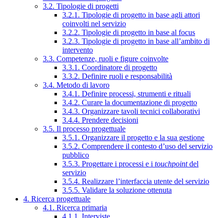
3.2. Tipologie di progetti
3.2.1. Tipologie di progetto in base agli attori
coinvolti nel servizio
3.2.2. Tipologie di progetto in base al focus
3.2.3. Tipologie di progetto in base all’ambito di
intervento
3.3. Competenze, ruoli e figure coinvolte
3.3.1. Coordinatore di progetto
3.3.2. Definire ruoli e responsabilità
3.4. Metodo di lavoro
3.4.1. Definire processi, strumenti e rituali
3.4.2. Curare la documentazione di progetto
3.4.3. Organizzare tavoli tecnici collaborativi
3.4.4. Prendere decisioni
3.5. Il processo progettuale
3.5.1. Organizzare il progetto e la sua gestione
3.5.2. Comprendere il contesto d’uso del servizio
pubblico
3.5.3. Progettare i processi e i
touchpoint
del
servizio
3.5.4. Realizzare l’interfaccia utente del servizio
3.5.5. Validare la soluzione ottenuta
4. Ricerca progettuale
4.1. Ricerca primaria
4.1.1. Interviste