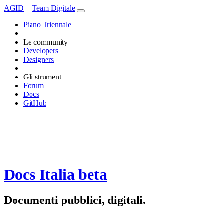
AGID
+
Team Digitale
Piano Triennale
Le community
Developers
Designers
Gli strumenti
Forum
Docs
GitHub
Docs Italia
beta
Documenti pubblici, digitali.