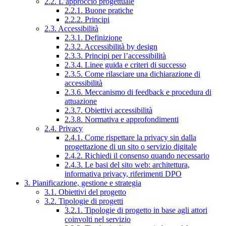
2.2. L’approccio progettuale
2.2.1. Buone pratiche
2.2.2. Principi
2.3. Accessibilità
2.3.1. Definizione
2.3.2. Accessibilità by design
2.3.3. Principi per l’accessibilità
2.3.4. Linee guida e criteri di successo
2.3.5. Come rilasciare una dichiarazione di
accessibilità
2.3.6. Meccanismo di feedback e procedura di
attuazione
2.3.7. Obiettivi accessibilità
2.3.8. Normativa e approfondimenti
2.4. Privacy
2.4.1. Come rispettare la privacy sin dalla
progettazione di un sito o servizio digitale
2.4.2. Richiedi il consenso quando necessario
2.4.3. Le basi del sito web: architettura,
informativa privacy, riferimenti DPO
3. Pianificazione, gestione e strategia
3.1. Obiettivi del progetto
3.2. Tipologie di progetti
3.2.1. Tipologie di progetto in base agli attori
coinvolti nel servizio