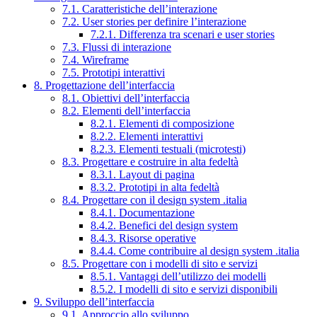
7.1. Caratteristiche dell’interazione
7.2. User stories per definire l’interazione
7.2.1. Differenza tra scenari e user stories
7.3. Flussi di interazione
7.4. Wireframe
7.5. Prototipi interattivi
8. Progettazione dell’interfaccia
8.1. Obiettivi dell’interfaccia
8.2. Elementi dell’interfaccia
8.2.1. Elementi di composizione
8.2.2. Elementi interattivi
8.2.3. Elementi testuali (microtesti)
8.3. Progettare e costruire in alta fedeltà
8.3.1. Layout di pagina
8.3.2. Prototipi in alta fedeltà
8.4. Progettare con il design system .italia
8.4.1. Documentazione
8.4.2. Benefici del design system
8.4.3. Risorse operative
8.4.4. Come contribuire al design system .italia
8.5. Progettare con i modelli di sito e servizi
8.5.1. Vantaggi dell’utilizzo dei modelli
8.5.2. I modelli di sito e servizi disponibili
9. Sviluppo dell’interfaccia
9.1. Approccio allo sviluppo