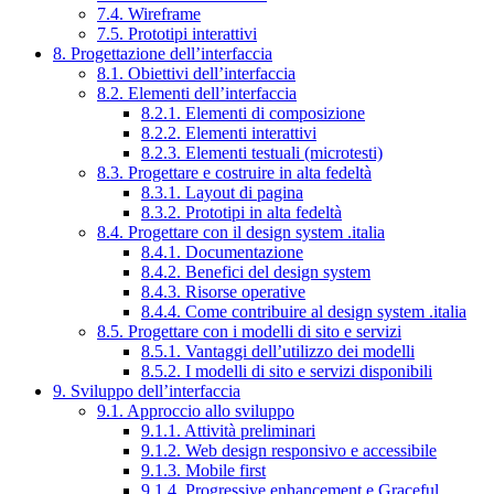
7.4. Wireframe
7.5. Prototipi interattivi
8. Progettazione dell’interfaccia
8.1. Obiettivi dell’interfaccia
8.2. Elementi dell’interfaccia
8.2.1. Elementi di composizione
8.2.2. Elementi interattivi
8.2.3. Elementi testuali (microtesti)
8.3. Progettare e costruire in alta fedeltà
8.3.1. Layout di pagina
8.3.2. Prototipi in alta fedeltà
8.4. Progettare con il design system .italia
8.4.1. Documentazione
8.4.2. Benefici del design system
8.4.3. Risorse operative
8.4.4. Come contribuire al design system .italia
8.5. Progettare con i modelli di sito e servizi
8.5.1. Vantaggi dell’utilizzo dei modelli
8.5.2. I modelli di sito e servizi disponibili
9. Sviluppo dell’interfaccia
9.1. Approccio allo sviluppo
9.1.1. Attività preliminari
9.1.2. Web design responsivo e accessibile
9.1.3. Mobile first
9.1.4. Progressive enhancement e Graceful