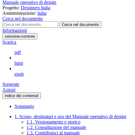
Manuale operativo di design
Progetto:
Designers Italia
Amministrazione:
italia
Cerca nel documento
Cerca nel documento
Informazioni
versione-corrente
Scarica
pdf
html
epub
Sorgente
Azioni
indice dei contenuti
Sommario
1. Scopo, destinatari e uso del Manuale operativo di design
1.1. Versionamento e storico
1.2. Consultazione del manuale
1.3. Contribuisci al manuale