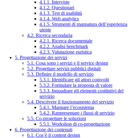
4.1.1. Interviste
4.1.2. Questionari
4.1.3. Test di usabilità
4.1.4. Web analytics
4.1.5. Strumenti di mappatura dell’esperienza
utente
4.2. Ricerca secondaria
4.2.1. Ricerca documentale
4.2.2. Analisi benchmark
4.2.3. Valutazione euristica
5. Progettazione dei servizi
5.1. Cosa sono i servizi e il service design
5.2. Progettare servizi pubblici digitali
5.3. Definire il modello di servizio
5.3.1. Identificare gli attori coinvolti
5.3.2. Formulare la proposta di valore
5.3.3. Inquadrare gli elementi costitutivi del
servizio
5.4. Descrivere il funzionamento del servizio
5.4.1. Mappare l’ecosistema
5.4.2. Rappresentare i flussi di servizio
5.5. Co-progettare le soluzioni
5.5.1. Workshop di co-progettazione
6. Progettazione dei contenuti
6.1. Cos’è il content design