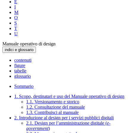
E
I
M
O
S
T
U
Manuale operativo di design
indici e glossario
contenuti
figure
tabelle
glossario
Sommario
1. Scopo, destinatari e uso del Manuale operativo di design
1.1. Versionamento e storico
1.2. Consultazione del manuale
1.3. Contribuisci al manuale
2. Introduzione al design per i servizi pubblici digitali
2.1. Design per l’amministrazione digitale (
e-
government
)