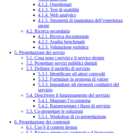
4.1.2. Questionari
4.1.3. Test di usabilità
4.1.4. Web analytics
4.1.5. Strumenti di mappatura dell’esperienza
utente
4.2. Ricerca secondaria
4.2.1. Ricerca documentale
4.2.2. Analisi benchmark
4.2.3. Valutazione euristica
5. Progettazione dei servizi
5.1. Cosa sono i servizi e il service design
5.2. Progettare servizi pubblici digitali
5.3. Definire il modello di servizio
5.3.1. Identificare gli attori coinvolti
5.3.2. Formulare la proposta di valore
5.3.3. Inquadrare gli elementi costitutivi del
servizio
5.4. Descrivere il funzionamento del servizio
5.4.1. Mappare l’ecosistema
5.4.2. Rappresentare i flussi di servizio
5.5. Co-progettare le soluzioni
5.5.1. Workshop di co-progettazione
6. Progettazione dei contenuti
6.1. Cos’è il content design
6.2. Ricerca utente sui contenuti e il linguaggio