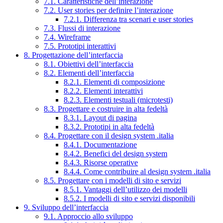
7.1. Caratteristiche dell’interazione
7.2. User stories per definire l’interazione
7.2.1. Differenza tra scenari e user stories
7.3. Flussi di interazione
7.4. Wireframe
7.5. Prototipi interattivi
8. Progettazione dell’interfaccia
8.1. Obiettivi dell’interfaccia
8.2. Elementi dell’interfaccia
8.2.1. Elementi di composizione
8.2.2. Elementi interattivi
8.2.3. Elementi testuali (microtesti)
8.3. Progettare e costruire in alta fedeltà
8.3.1. Layout di pagina
8.3.2. Prototipi in alta fedeltà
8.4. Progettare con il design system .italia
8.4.1. Documentazione
8.4.2. Benefici del design system
8.4.3. Risorse operative
8.4.4. Come contribuire al design system .italia
8.5. Progettare con i modelli di sito e servizi
8.5.1. Vantaggi dell’utilizzo dei modelli
8.5.2. I modelli di sito e servizi disponibili
9. Sviluppo dell’interfaccia
9.1. Approccio allo sviluppo