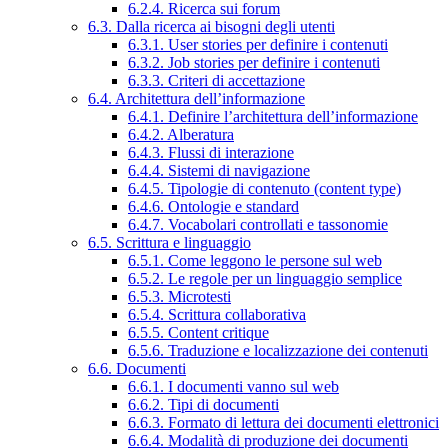
6.2.4. Ricerca sui forum
6.3. Dalla ricerca ai bisogni degli utenti
6.3.1. User stories per definire i contenuti
6.3.2. Job stories per definire i contenuti
6.3.3. Criteri di accettazione
6.4. Architettura dell’informazione
6.4.1. Definire l’architettura dell’informazione
6.4.2. Alberatura
6.4.3. Flussi di interazione
6.4.4. Sistemi di navigazione
6.4.5. Tipologie di contenuto (content type)
6.4.6. Ontologie e standard
6.4.7. Vocabolari controllati e tassonomie
6.5. Scrittura e linguaggio
6.5.1. Come leggono le persone sul web
6.5.2. Le regole per un linguaggio semplice
6.5.3. Microtesti
6.5.4. Scrittura collaborativa
6.5.5. Content critique
6.5.6. Traduzione e localizzazione dei contenuti
6.6. Documenti
6.6.1. I documenti vanno sul web
6.6.2. Tipi di documenti
6.6.3. Formato di lettura dei documenti elettronici
6.6.4. Modalità di produzione dei documenti