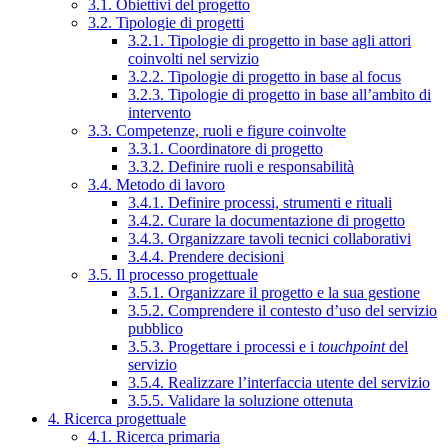
3.1. Obiettivi del progetto
3.2. Tipologie di progetti
3.2.1. Tipologie di progetto in base agli attori
coinvolti nel servizio
3.2.2. Tipologie di progetto in base al focus
3.2.3. Tipologie di progetto in base all’ambito di
intervento
3.3. Competenze, ruoli e figure coinvolte
3.3.1. Coordinatore di progetto
3.3.2. Definire ruoli e responsabilità
3.4. Metodo di lavoro
3.4.1. Definire processi, strumenti e rituali
3.4.2. Curare la documentazione di progetto
3.4.3. Organizzare tavoli tecnici collaborativi
3.4.4. Prendere decisioni
3.5. Il processo progettuale
3.5.1. Organizzare il progetto e la sua gestione
3.5.2. Comprendere il contesto d’uso del servizio
pubblico
3.5.3. Progettare i processi e i
touchpoint
del
servizio
3.5.4. Realizzare l’interfaccia utente del servizio
3.5.5. Validare la soluzione ottenuta
4. Ricerca progettuale
4.1. Ricerca primaria