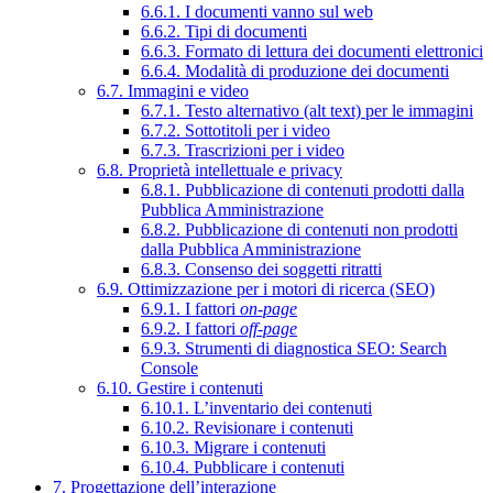
6.6.1. I documenti vanno sul web
6.6.2. Tipi di documenti
6.6.3. Formato di lettura dei documenti elettronici
6.6.4. Modalità di produzione dei documenti
6.7. Immagini e video
6.7.1. Testo alternativo (alt text) per le immagini
6.7.2. Sottotitoli per i video
6.7.3. Trascrizioni per i video
6.8. Proprietà intellettuale e privacy
6.8.1. Pubblicazione di contenuti prodotti dalla
Pubblica Amministrazione
6.8.2. Pubblicazione di contenuti non prodotti
dalla Pubblica Amministrazione
6.8.3. Consenso dei soggetti ritratti
6.9. Ottimizzazione per i motori di ricerca (SEO)
6.9.1. I fattori
on-page
6.9.2. I fattori
off-page
6.9.3. Strumenti di diagnostica SEO: Search
Console
6.10. Gestire i contenuti
6.10.1. L’inventario dei contenuti
6.10.2. Revisionare i contenuti
6.10.3. Migrare i contenuti
6.10.4. Pubblicare i contenuti
7. Progettazione dell’interazione