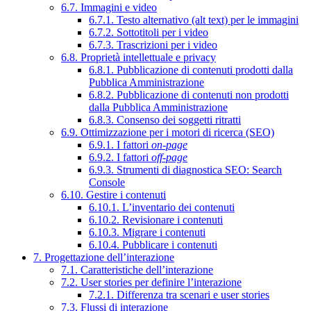
6.7. Immagini e video
6.7.1. Testo alternativo (alt text) per le immagini
6.7.2. Sottotitoli per i video
6.7.3. Trascrizioni per i video
6.8. Proprietà intellettuale e privacy
6.8.1. Pubblicazione di contenuti prodotti dalla
Pubblica Amministrazione
6.8.2. Pubblicazione di contenuti non prodotti
dalla Pubblica Amministrazione
6.8.3. Consenso dei soggetti ritratti
6.9. Ottimizzazione per i motori di ricerca (SEO)
6.9.1. I fattori
on-page
6.9.2. I fattori
off-page
6.9.3. Strumenti di diagnostica SEO: Search
Console
6.10. Gestire i contenuti
6.10.1. L’inventario dei contenuti
6.10.2. Revisionare i contenuti
6.10.3. Migrare i contenuti
6.10.4. Pubblicare i contenuti
7. Progettazione dell’interazione
7.1. Caratteristiche dell’interazione
7.2. User stories per definire l’interazione
7.2.1. Differenza tra scenari e user stories
7.3. Flussi di interazione