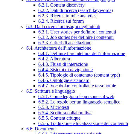
6.2.1. Content discovery
6.2.2. Dati di ricerca (search keywords)
6.2.3. Ricerca tramite analytics
6.2.4. Ricerca sui forum
6.3. Dalla ricerca ai bisogni degli utenti
6.3.1. User stories per definire i contenuti
6.3.2. Job stories per definire i contenuti
6.3.3. Criteri di accettazione
6.4. Architettura dell’informazione
6.4.1. Definire l’architettura dell’informazione
6.4.2. Alberatura
6.4.3. Flussi di interazione
6.4.4. Sistemi di navigazione
6.4.5. Tipologie di contenuto (content type)
6.4.6. Ontologie e standard
6.4.7. Vocabolari controllati e tassonomie
6.5. Scrittura e linguaggio
6.5.1. Come leggono le persone sul web
6.5.2. Le regole per un linguaggio semplice
6.5.3. Microtesti
6.5.4. Scrittura collaborativa
6.5.5. Content critique
6.5.6. Traduzione e localizzazione dei contenuti
6.6. Documenti