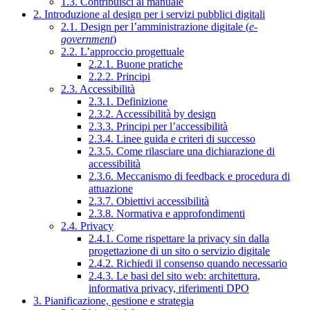
1.3. Contribuisci al manuale
2. Introduzione al design per i servizi pubblici digitali
2.1. Design per l’amministrazione digitale (
e-
government
)
2.2. L’approccio progettuale
2.2.1. Buone pratiche
2.2.2. Principi
2.3. Accessibilità
2.3.1. Definizione
2.3.2. Accessibilità by design
2.3.3. Principi per l’accessibilità
2.3.4. Linee guida e criteri di successo
2.3.5. Come rilasciare una dichiarazione di
accessibilità
2.3.6. Meccanismo di feedback e procedura di
attuazione
2.3.7. Obiettivi accessibilità
2.3.8. Normativa e approfondimenti
2.4. Privacy
2.4.1. Come rispettare la privacy sin dalla
progettazione di un sito o servizio digitale
2.4.2. Richiedi il consenso quando necessario
2.4.3. Le basi del sito web: architettura,
informativa privacy, riferimenti DPO
3. Pianificazione, gestione e strategia