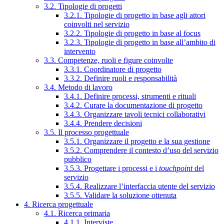
3.2. Tipologie di progetti
3.2.1. Tipologie di progetto in base agli attori
coinvolti nel servizio
3.2.2. Tipologie di progetto in base al focus
3.2.3. Tipologie di progetto in base all’ambito di
intervento
3.3. Competenze, ruoli e figure coinvolte
3.3.1. Coordinatore di progetto
3.3.2. Definire ruoli e responsabilità
3.4. Metodo di lavoro
3.4.1. Definire processi, strumenti e rituali
3.4.2. Curare la documentazione di progetto
3.4.3. Organizzare tavoli tecnici collaborativi
3.4.4. Prendere decisioni
3.5. Il processo progettuale
3.5.1. Organizzare il progetto e la sua gestione
3.5.2. Comprendere il contesto d’uso del servizio
pubblico
3.5.3. Progettare i processi e i
touchpoint
del
servizio
3.5.4. Realizzare l’interfaccia utente del servizio
3.5.5. Validare la soluzione ottenuta
4. Ricerca progettuale
4.1. Ricerca primaria
4.1.1. Interviste