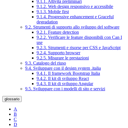
9.1.1. Attività preliminari
9.1.2. Web design responsivo e accessibile
9.1.3. Mobile first
9.1.4. Progressive enhancement e Graceful
degradation
9.2. Strumenti di supporto allo sviluppo del software
9.2.1. Feature detection
9.2.2. Verificare le feature disponibili con Can I
use
9.2.3. Strumenti e risorse per CSS e JavaScript
9.2.4. Supporto browser
9.2.5. Misurare le prestazioni
9.3. Catalogo del riuso
9.4. Sviluppare con il design system .italia
9.4.1. Il framework Bootstrap Italia
9.4.2. Il kit di sviluppo React
9.4.3. Il kit di sviluppo Angular
9.5. Sviluppare con i modelli di sito e servizi
glossario
A
B
C
D