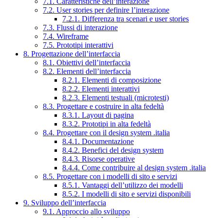
7.1. Caratteristiche dell’interazione
7.2. User stories per definire l’interazione
7.2.1. Differenza tra scenari e user stories
7.3. Flussi di interazione
7.4. Wireframe
7.5. Prototipi interattivi
8. Progettazione dell’interfaccia
8.1. Obiettivi dell’interfaccia
8.2. Elementi dell’interfaccia
8.2.1. Elementi di composizione
8.2.2. Elementi interattivi
8.2.3. Elementi testuali (microtesti)
8.3. Progettare e costruire in alta fedeltà
8.3.1. Layout di pagina
8.3.2. Prototipi in alta fedeltà
8.4. Progettare con il design system .italia
8.4.1. Documentazione
8.4.2. Benefici del design system
8.4.3. Risorse operative
8.4.4. Come contribuire al design system .italia
8.5. Progettare con i modelli di sito e servizi
8.5.1. Vantaggi dell’utilizzo dei modelli
8.5.2. I modelli di sito e servizi disponibili
9. Sviluppo dell’interfaccia
9.1. Approccio allo sviluppo