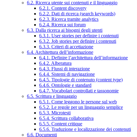
6.2. Ricerca utente sui contenuti e il linguaggio
6.2.1. Content discovery
6.2.2. Dati di ricerca (search keywords)
6.2.3. Ricerca tramite analytics
6.2.4. Ricerca sui forum
6.3. Dalla ricerca ai bisogni degli utenti
6.3.1. User stories per definire i contenuti
6.3.2. Job stories per definire i contenuti
6.3.3. Criteri di accettazione
6.4. Architettura dell’informazione
6.4.1. Definire l’architettura dell’informazione
6.4.2. Alberatura
6.4.3. Flussi di interazione
6.4.4. Sistemi di navigazione
6.4.5. Tipologie di contenuto (content type)
6.4.6. Ontologie e standard
6.4.7. Vocabolari controllati e tassonomie
6.5. Scrittura e linguaggio
6.5.1. Come leggono le persone sul web
6.5.2. Le regole per un linguaggio semplice
6.5.3. Microtesti
6.5.4. Scrittura collaborativa
6.5.5. Content critique
6.5.6. Traduzione e localizzazione dei contenuti
6.6. Documenti