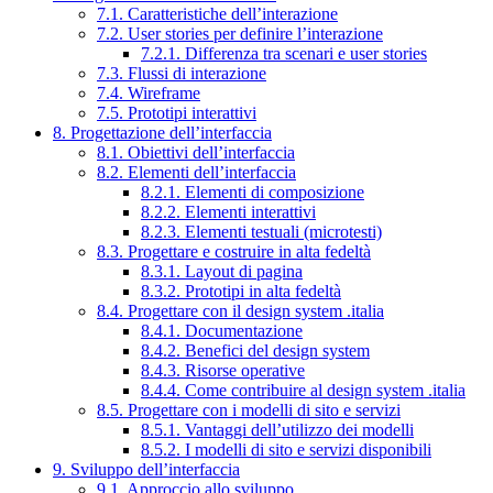
7.1. Caratteristiche dell’interazione
7.2. User stories per definire l’interazione
7.2.1. Differenza tra scenari e user stories
7.3. Flussi di interazione
7.4. Wireframe
7.5. Prototipi interattivi
8. Progettazione dell’interfaccia
8.1. Obiettivi dell’interfaccia
8.2. Elementi dell’interfaccia
8.2.1. Elementi di composizione
8.2.2. Elementi interattivi
8.2.3. Elementi testuali (microtesti)
8.3. Progettare e costruire in alta fedeltà
8.3.1. Layout di pagina
8.3.2. Prototipi in alta fedeltà
8.4. Progettare con il design system .italia
8.4.1. Documentazione
8.4.2. Benefici del design system
8.4.3. Risorse operative
8.4.4. Come contribuire al design system .italia
8.5. Progettare con i modelli di sito e servizi
8.5.1. Vantaggi dell’utilizzo dei modelli
8.5.2. I modelli di sito e servizi disponibili
9. Sviluppo dell’interfaccia
9.1. Approccio allo sviluppo