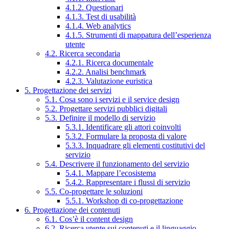
4.1.2. Questionari
4.1.3. Test di usabilità
4.1.4. Web analytics
4.1.5. Strumenti di mappatura dell’esperienza
utente
4.2. Ricerca secondaria
4.2.1. Ricerca documentale
4.2.2. Analisi benchmark
4.2.3. Valutazione euristica
5. Progettazione dei servizi
5.1. Cosa sono i servizi e il service design
5.2. Progettare servizi pubblici digitali
5.3. Definire il modello di servizio
5.3.1. Identificare gli attori coinvolti
5.3.2. Formulare la proposta di valore
5.3.3. Inquadrare gli elementi costitutivi del
servizio
5.4. Descrivere il funzionamento del servizio
5.4.1. Mappare l’ecosistema
5.4.2. Rappresentare i flussi di servizio
5.5. Co-progettare le soluzioni
5.5.1. Workshop di co-progettazione
6. Progettazione dei contenuti
6.1. Cos’è il content design
6.2. Ricerca utente sui contenuti e il linguaggio