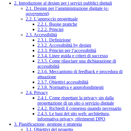
2. Introduzione al design per i servizi pubblici digitali
2.1. Design per l’amministrazione digitale (
e-
government
)
2.2. L’approccio progettuale
2.2.1. Buone pratiche
2.2.2. Principi
2.3. Accessibilità
2.3.1. Definizione
2.3.2. Accessibilità by design
2.3.3. Principi per l’accessibilità
2.3.4. Linee guida e criteri di successo
2.3.5. Come rilasciare una dichiarazione di
accessibilità
2.3.6. Meccanismo di feedback e procedura di
attuazione
2.3.7. Obiettivi accessibilità
2.3.8. Normativa e approfondimenti
2.4. Privacy
2.4.1. Come rispettare la privacy sin dalla
progettazione di un sito o servizio digitale
2.4.2. Richiedi il consenso quando necessario
2.4.3. Le basi del sito web: architettura,
informativa privacy, riferimenti DPO
3. Pianificazione, gestione e strategia
3.1. Obiettivi del progetto