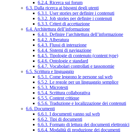
6.2.4. Ricerca sui forum
6.3. Dalla ricerca ai bisogni degli utenti
6.3.1. User stories per definire i contenuti
6.3.2. Job stories per definire i contenuti
6.3.3. Criteri di accettazione
6.4. Architettura dell’informazione
6.4.1. Definire l’architettura dell’informazione
6.4.2. Alberatura
6.4.3. Flussi di interazione
6.4.4. Sistemi di navigazione
6.4.5. Tipologie di contenuto (content type)
6.4.6. Ontologie e standard
6.4.7. Vocabolari controllati e tassonomie
6.5. Scrittura e linguaggio
6.5.1. Come leggono le persone sul web
6.5.2. Le regole per un linguaggio semplice
6.5.3. Microtesti
6.5.4. Scrittura collaborativa
6.5.5. Content critique
6.5.6. Traduzione e localizzazione dei contenuti
6.6. Documenti
6.6.1. I documenti vanno sul web
6.6.2. Tipi di documenti
6.6.3. Formato di lettura dei documenti elettronici
6.6.4. Modalità di produzione dei documenti