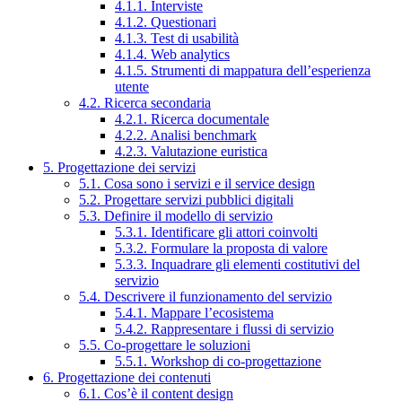
4.1.1. Interviste
4.1.2. Questionari
4.1.3. Test di usabilità
4.1.4. Web analytics
4.1.5. Strumenti di mappatura dell’esperienza
utente
4.2. Ricerca secondaria
4.2.1. Ricerca documentale
4.2.2. Analisi benchmark
4.2.3. Valutazione euristica
5. Progettazione dei servizi
5.1. Cosa sono i servizi e il service design
5.2. Progettare servizi pubblici digitali
5.3. Definire il modello di servizio
5.3.1. Identificare gli attori coinvolti
5.3.2. Formulare la proposta di valore
5.3.3. Inquadrare gli elementi costitutivi del
servizio
5.4. Descrivere il funzionamento del servizio
5.4.1. Mappare l’ecosistema
5.4.2. Rappresentare i flussi di servizio
5.5. Co-progettare le soluzioni
5.5.1. Workshop di co-progettazione
6. Progettazione dei contenuti
6.1. Cos’è il content design