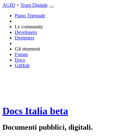
AGID
+
Team Digitale
Piano Triennale
Le community
Developers
Designers
Gli strumenti
Forum
Docs
GitHub
Docs Italia
beta
Documenti pubblici, digitali.