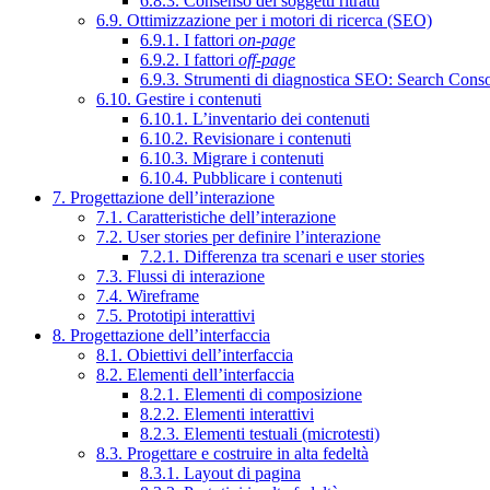
6.8.3. Consenso dei soggetti ritratti
6.9. Ottimizzazione per i motori di ricerca (SEO)
6.9.1. I fattori
on-page
6.9.2. I fattori
off-page
6.9.3. Strumenti di diagnostica SEO: Search Cons
6.10. Gestire i contenuti
6.10.1. L’inventario dei contenuti
6.10.2. Revisionare i contenuti
6.10.3. Migrare i contenuti
6.10.4. Pubblicare i contenuti
7. Progettazione dell’interazione
7.1. Caratteristiche dell’interazione
7.2. User stories per definire l’interazione
7.2.1. Differenza tra scenari e user stories
7.3. Flussi di interazione
7.4. Wireframe
7.5. Prototipi interattivi
8. Progettazione dell’interfaccia
8.1. Obiettivi dell’interfaccia
8.2. Elementi dell’interfaccia
8.2.1. Elementi di composizione
8.2.2. Elementi interattivi
8.2.3. Elementi testuali (microtesti)
8.3. Progettare e costruire in alta fedeltà
8.3.1. Layout di pagina