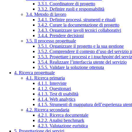
3.3.1. Coordinatore di progetto
3.3.2. Definire ruoli e responsabilità
3.4. Metodo di lavoro
3.4.1. Definire processi, strumenti e rituali
3.4.2. Curare la documentazione di progetto
3.4.3. Organizzare tavoli tecnici collaborativi
3.4.4. Prendere decisioni
3.5. Il processo progettuale
3.5.1. Organizzare il progetto e la sua gestione
3.5.2. Comprendere il contesto d’uso del servizio 
3.5.3. Progettare i processi e i
touchpoint
del servi
3.5.4. Realizzare l’interfaccia utente del servizio
3.5.5. Validare la soluzione ottenuta
4. Ricerca progettuale
4.1. Ricerca primaria
4.1.1. Interviste
4.1.2. Questionari
4.1.3. Test di usabilità
4.1.4. Web analytics
4.1.5. Strumenti di mappatura dell’esperienza uten
4.2. Ricerca secondaria
4.2.1. Ricerca documentale
4.2.2. Analisi benchmark
4.2.3. Valutazione euristica
5. Progettazione dei servizi