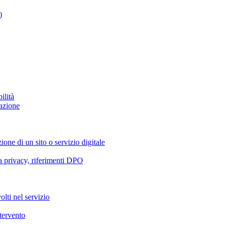
)
ilità
azione
ione di un sito o servizio digitale
va privacy, riferimenti DPO
olti nel servizio
ntervento