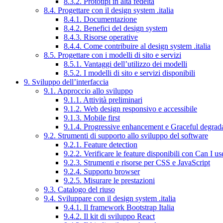
8.3.2. Prototipi in alta fedeltà
8.4. Progettare con il design system .italia
8.4.1. Documentazione
8.4.2. Benefici del design system
8.4.3. Risorse operative
8.4.4. Come contribuire al design system .italia
8.5. Progettare con i modelli di sito e servizi
8.5.1. Vantaggi dell’utilizzo dei modelli
8.5.2. I modelli di sito e servizi disponibili
9. Sviluppo dell’interfaccia
9.1. Approccio allo sviluppo
9.1.1. Attività preliminari
9.1.2. Web design responsivo e accessibile
9.1.3. Mobile first
9.1.4. Progressive enhancement e Graceful degrad
9.2. Strumenti di supporto allo sviluppo del software
9.2.1. Feature detection
9.2.2. Verificare le feature disponibili con Can I us
9.2.3. Strumenti e risorse per CSS e JavaScript
9.2.4. Supporto browser
9.2.5. Misurare le prestazioni
9.3. Catalogo del riuso
9.4. Sviluppare con il design system .italia
9.4.1. Il framework Bootstrap Italia
9.4.2. Il kit di sviluppo React