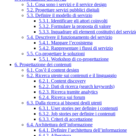
5.1. Cosa sono i servizi e il service design
5.2. Progettare servizi pubblici digitali
5.3. Definire il modello di servizio
5.3.1. Identificare gli attori coinvolti
5.3.2. Formulare la proposta di valore
5.3.3. Inquadrare gli elementi costitutivi del serviz
5.4. Descrivere il funzionamento del servizio
5.4.1. Mappare l’ecosistema
5.4.2. Rappresentare i flussi di servizio
5.5. Co-progettare le soluzioni
5.5.1. Workshop di co-progettazione
6. Progettazione dei contenuti
6.1. Cos’è il content design
6.2. Ricerca utente sui contenuti e il linguaggio
6.2.1. Content discovery
6.2.2. Dati di ricerca (search keywords)
6.2.3. Ricerca tramite analytics
6.2.4. Ricerca sui forum
6.3. Dalla ricerca ai bisogni degli utenti
6.3.1. User stories per definire i contenuti
6.3.2. Job stories per definire i contenuti
6.3.3. Criteri di accettazione
6.4. Architettura dell’informazione
6.4.1. Definire l’architettura dell’informazione
6.4.2. Alberatura