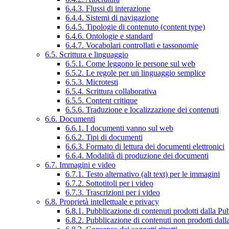
6.4.3. Flussi di interazione
6.4.4. Sistemi di navigazione
6.4.5. Tipologie di contenuto (content type)
6.4.6. Ontologie e standard
6.4.7. Vocabolari controllati e tassonomie
6.5. Scrittura e linguaggio
6.5.1. Come leggono le persone sul web
6.5.2. Le regole per un linguaggio semplice
6.5.3. Microtesti
6.5.4. Scrittura collaborativa
6.5.5. Content critique
6.5.6. Traduzione e localizzazione dei contenuti
6.6. Documenti
6.6.1. I documenti vanno sul web
6.6.2. Tipi di documenti
6.6.3. Formato di lettura dei documenti elettronici
6.6.4. Modalità di produzione dei documenti
6.7. Immagini e video
6.7.1. Testo alternativo (alt text) per le immagini
6.7.2. Sottotitoli per i video
6.7.3. Trascrizioni per i video
6.8. Proprietà intellettuale e privacy
6.8.1. Pubblicazione di contenuti prodotti dalla P
6.8.2. Pubblicazione di contenuti non prodotti dal