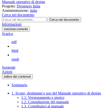
Manuale operativo di design
Progetto:
Designers Italia
Amministrazione:
italia
Cerca nel documento
Cerca nel documento
Informazioni
versione-corrente
Scarica
pdf
html
epub
Sorgente
Azioni
indice dei contenuti
Sommario
1. Scopo, destinatari e uso del Manuale operativo di design
1.1. Versionamento e storico
1.2. Consultazione del manuale
1.3. Contribuisci al manuale