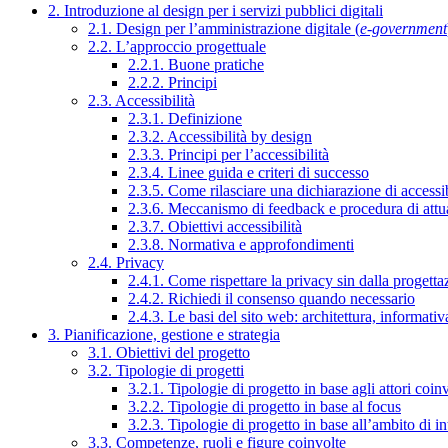
2. Introduzione al design per i servizi pubblici digitali
2.1. Design per l’amministrazione digitale (
e-government
2.2. L’approccio progettuale
2.2.1. Buone pratiche
2.2.2. Principi
2.3. Accessibilità
2.3.1. Definizione
2.3.2. Accessibilità by design
2.3.3. Principi per l’accessibilità
2.3.4. Linee guida e criteri di successo
2.3.5. Come rilasciare una dichiarazione di accessib
2.3.6. Meccanismo di feedback e procedura di attu
2.3.7. Obiettivi accessibilità
2.3.8. Normativa e approfondimenti
2.4. Privacy
2.4.1. Come rispettare la privacy sin dalla progettaz
2.4.2. Richiedi il consenso quando necessario
2.4.3. Le basi del sito web: architettura, informati
3. Pianificazione, gestione e strategia
3.1. Obiettivi del progetto
3.2. Tipologie di progetti
3.2.1. Tipologie di progetto in base agli attori coinv
3.2.2. Tipologie di progetto in base al focus
3.2.3. Tipologie di progetto in base all’ambito di i
3.3. Competenze, ruoli e figure coinvolte