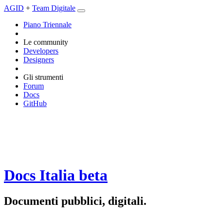
AGID
+
Team Digitale
Piano Triennale
Le community
Developers
Designers
Gli strumenti
Forum
Docs
GitHub
Docs Italia
beta
Documenti pubblici, digitali.