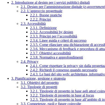
2. Introduzione al design per i servizi pubblici digitali
2.1. Design per l’amministrazione digitale (
e-government
2.2. L’approccio progettuale
2.2.1. Buone pratiche
2.2.2. Principi
2.3. Accessibilità
2.3.1. Definizione
2.3.2. Accessibilità by design
2.3.3. Principi per l’accessibilità
2.3.4. Linee guida e criteri di successo
2.3.5. Come rilasciare una dichiarazione di accessib
2.3.6. Meccanismo di feedback e procedura di attu
2.3.7. Obiettivi accessibilità
2.3.8. Normativa e approfondimenti
2.4. Privacy
2.4.1. Come rispettare la privacy sin dalla progettaz
2.4.2. Richiedi il consenso quando necessario
2.4.3. Le basi del sito web: architettura, informati
3. Pianificazione, gestione e strategia
3.1. Obiettivi del progetto
3.2. Tipologie di progetti
3.2.1. Tipologie di progetto in base agli attori coinv
3.2.2. Tipologie di progetto in base al focus
3.2.3. Tipologie di progetto in base all’ambito di i
3.3. Competenze, ruoli e figure coinvolte