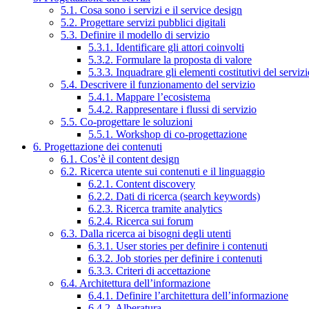
5.1. Cosa sono i servizi e il service design
5.2. Progettare servizi pubblici digitali
5.3. Definire il modello di servizio
5.3.1. Identificare gli attori coinvolti
5.3.2. Formulare la proposta di valore
5.3.3. Inquadrare gli elementi costitutivi del serviz
5.4. Descrivere il funzionamento del servizio
5.4.1. Mappare l’ecosistema
5.4.2. Rappresentare i flussi di servizio
5.5. Co-progettare le soluzioni
5.5.1. Workshop di co-progettazione
6. Progettazione dei contenuti
6.1. Cos’è il content design
6.2. Ricerca utente sui contenuti e il linguaggio
6.2.1. Content discovery
6.2.2. Dati di ricerca (search keywords)
6.2.3. Ricerca tramite analytics
6.2.4. Ricerca sui forum
6.3. Dalla ricerca ai bisogni degli utenti
6.3.1. User stories per definire i contenuti
6.3.2. Job stories per definire i contenuti
6.3.3. Criteri di accettazione
6.4. Architettura dell’informazione
6.4.1. Definire l’architettura dell’informazione
6.4.2. Alberatura