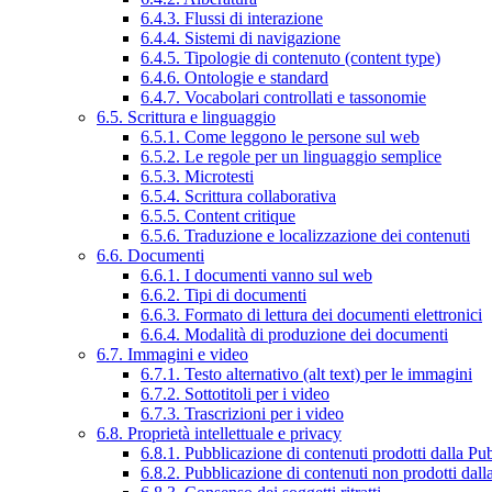
6.4.3. Flussi di interazione
6.4.4. Sistemi di navigazione
6.4.5. Tipologie di contenuto (content type)
6.4.6. Ontologie e standard
6.4.7. Vocabolari controllati e tassonomie
6.5. Scrittura e linguaggio
6.5.1. Come leggono le persone sul web
6.5.2. Le regole per un linguaggio semplice
6.5.3. Microtesti
6.5.4. Scrittura collaborativa
6.5.5. Content critique
6.5.6. Traduzione e localizzazione dei contenuti
6.6. Documenti
6.6.1. I documenti vanno sul web
6.6.2. Tipi di documenti
6.6.3. Formato di lettura dei documenti elettronici
6.6.4. Modalità di produzione dei documenti
6.7. Immagini e video
6.7.1. Testo alternativo (alt text) per le immagini
6.7.2. Sottotitoli per i video
6.7.3. Trascrizioni per i video
6.8. Proprietà intellettuale e privacy
6.8.1. Pubblicazione di contenuti prodotti dalla P
6.8.2. Pubblicazione di contenuti non prodotti dal