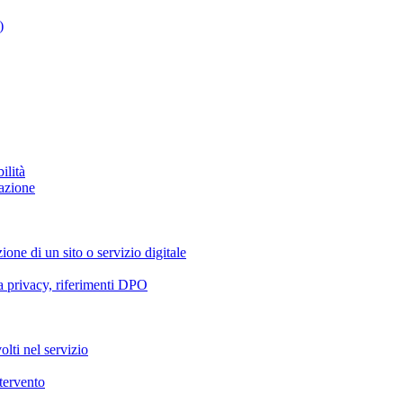
)
ilità
azione
ione di un sito o servizio digitale
va privacy, riferimenti DPO
olti nel servizio
ntervento