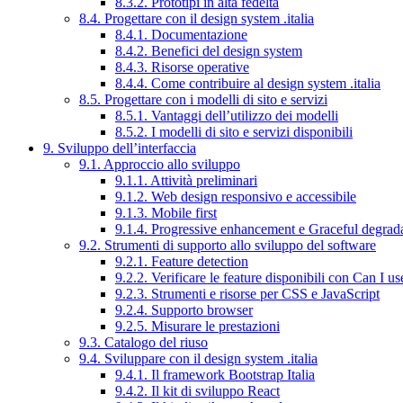
8.3.2. Prototipi in alta fedeltà
8.4. Progettare con il design system .italia
8.4.1. Documentazione
8.4.2. Benefici del design system
8.4.3. Risorse operative
8.4.4. Come contribuire al design system .italia
8.5. Progettare con i modelli di sito e servizi
8.5.1. Vantaggi dell’utilizzo dei modelli
8.5.2. I modelli di sito e servizi disponibili
9. Sviluppo dell’interfaccia
9.1. Approccio allo sviluppo
9.1.1. Attività preliminari
9.1.2. Web design responsivo e accessibile
9.1.3. Mobile first
9.1.4. Progressive enhancement e Graceful degrad
9.2. Strumenti di supporto allo sviluppo del software
9.2.1. Feature detection
9.2.2. Verificare le feature disponibili con Can I us
9.2.3. Strumenti e risorse per CSS e JavaScript
9.2.4. Supporto browser
9.2.5. Misurare le prestazioni
9.3. Catalogo del riuso
9.4. Sviluppare con il design system .italia
9.4.1. Il framework Bootstrap Italia
9.4.2. Il kit di sviluppo React