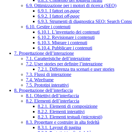
6.8.3. Consenso dei soggetti ritratti
6.9. Ottimizzazione per i motori di ricerca (SEO)
6.9.1. I fattori
on-page
6.9.2. I fattori
off-page
6.9.3. Strumenti di diagnostica SEO: Search Cons
6.10. Gestire i contenuti
6.10.1. L’inventario dei contenuti
6.10.2. Revisionare i contenuti
6.10.3. Migrare i contenuti
6.10.4. Pubblicare i contenuti
7. Progettazione dell’interazione
7.1. Caratteristiche dell’interazione
7.2. User stories per definire l’interazione
7.2.1. Differenza tra scenari e user stories
7.3. Flussi di interazione
7.4. Wireframe
7.5. Prototipi interattivi
8. Progettazione dell’interfaccia
8.1. Obiettivi dell’interfaccia
8.2. Elementi dell’interfaccia
8.2.1. Elementi di composizione
8.2.2. Elementi interattivi
8.2.3. Elementi testuali (microtesti)
8.3. Progettare e costruire in alta fedeltà
8.3.1. Layout di pagina