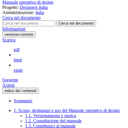
Manuale operativo di design
Progetto:
Designers Italia
Amministrazione:
italia
Cerca nel documento
Cerca nel documento
Informazioni
versione-corrente
Scarica
pdf
html
epub
Sorgente
Azioni
indice dei contenuti
Sommario
1. Scopo, destinatari e uso del Manuale operativo di design
1.1. Versionamento e storico
1.2. Consultazione del manuale
1.3. Contribuisci al manuale