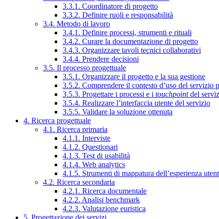
3.3.1. Coordinatore di progetto
3.3.2. Definire ruoli e responsabilità
3.4. Metodo di lavoro
3.4.1. Definire processi, strumenti e rituali
3.4.2. Curare la documentazione di progetto
3.4.3. Organizzare tavoli tecnici collaborativi
3.4.4. Prendere decisioni
3.5. Il processo progettuale
3.5.1. Organizzare il progetto e la sua gestione
3.5.2. Comprendere il contesto d’uso del servizio 
3.5.3. Progettare i processi e i
touchpoint
del servi
3.5.4. Realizzare l’interfaccia utente del servizio
3.5.5. Validare la soluzione ottenuta
4. Ricerca progettuale
4.1. Ricerca primaria
4.1.1. Interviste
4.1.2. Questionari
4.1.3. Test di usabilità
4.1.4. Web analytics
4.1.5. Strumenti di mappatura dell’esperienza uten
4.2. Ricerca secondaria
4.2.1. Ricerca documentale
4.2.2. Analisi benchmark
4.2.3. Valutazione euristica
5. Progettazione dei servizi