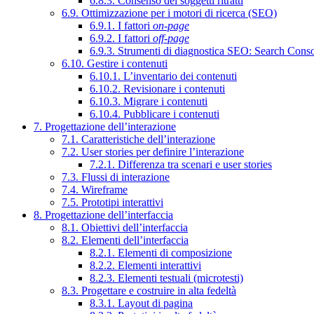
6.8.3. Consenso dei soggetti ritratti
6.9. Ottimizzazione per i motori di ricerca (SEO)
6.9.1. I fattori
on-page
6.9.2. I fattori
off-page
6.9.3. Strumenti di diagnostica SEO: Search Cons
6.10. Gestire i contenuti
6.10.1. L’inventario dei contenuti
6.10.2. Revisionare i contenuti
6.10.3. Migrare i contenuti
6.10.4. Pubblicare i contenuti
7. Progettazione dell’interazione
7.1. Caratteristiche dell’interazione
7.2. User stories per definire l’interazione
7.2.1. Differenza tra scenari e user stories
7.3. Flussi di interazione
7.4. Wireframe
7.5. Prototipi interattivi
8. Progettazione dell’interfaccia
8.1. Obiettivi dell’interfaccia
8.2. Elementi dell’interfaccia
8.2.1. Elementi di composizione
8.2.2. Elementi interattivi
8.2.3. Elementi testuali (microtesti)
8.3. Progettare e costruire in alta fedeltà
8.3.1. Layout di pagina