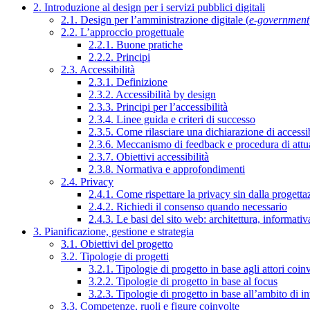
2. Introduzione al design per i servizi pubblici digitali
2.1. Design per l’amministrazione digitale (
e-government
2.2. L’approccio progettuale
2.2.1. Buone pratiche
2.2.2. Principi
2.3. Accessibilità
2.3.1. Definizione
2.3.2. Accessibilità by design
2.3.3. Principi per l’accessibilità
2.3.4. Linee guida e criteri di successo
2.3.5. Come rilasciare una dichiarazione di accessib
2.3.6. Meccanismo di feedback e procedura di attu
2.3.7. Obiettivi accessibilità
2.3.8. Normativa e approfondimenti
2.4. Privacy
2.4.1. Come rispettare la privacy sin dalla progettaz
2.4.2. Richiedi il consenso quando necessario
2.4.3. Le basi del sito web: architettura, informati
3. Pianificazione, gestione e strategia
3.1. Obiettivi del progetto
3.2. Tipologie di progetti
3.2.1. Tipologie di progetto in base agli attori coinv
3.2.2. Tipologie di progetto in base al focus
3.2.3. Tipologie di progetto in base all’ambito di i
3.3. Competenze, ruoli e figure coinvolte