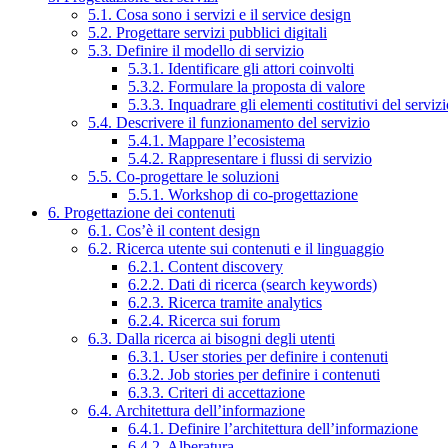
5.1. Cosa sono i servizi e il service design
5.2. Progettare servizi pubblici digitali
5.3. Definire il modello di servizio
5.3.1. Identificare gli attori coinvolti
5.3.2. Formulare la proposta di valore
5.3.3. Inquadrare gli elementi costitutivi del serviz
5.4. Descrivere il funzionamento del servizio
5.4.1. Mappare l’ecosistema
5.4.2. Rappresentare i flussi di servizio
5.5. Co-progettare le soluzioni
5.5.1. Workshop di co-progettazione
6. Progettazione dei contenuti
6.1. Cos’è il content design
6.2. Ricerca utente sui contenuti e il linguaggio
6.2.1. Content discovery
6.2.2. Dati di ricerca (search keywords)
6.2.3. Ricerca tramite analytics
6.2.4. Ricerca sui forum
6.3. Dalla ricerca ai bisogni degli utenti
6.3.1. User stories per definire i contenuti
6.3.2. Job stories per definire i contenuti
6.3.3. Criteri di accettazione
6.4. Architettura dell’informazione
6.4.1. Definire l’architettura dell’informazione
6.4.2. Alberatura