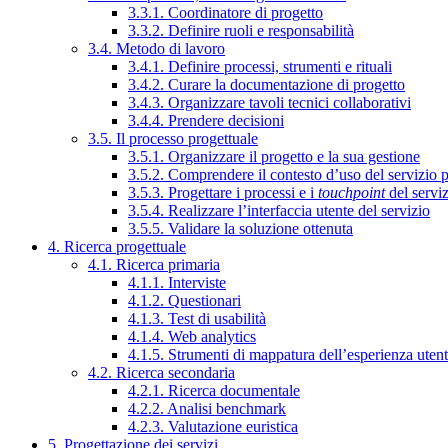
3.3.1. Coordinatore di progetto
3.3.2. Definire ruoli e responsabilità
3.4. Metodo di lavoro
3.4.1. Definire processi, strumenti e rituali
3.4.2. Curare la documentazione di progetto
3.4.3. Organizzare tavoli tecnici collaborativi
3.4.4. Prendere decisioni
3.5. Il processo progettuale
3.5.1. Organizzare il progetto e la sua gestione
3.5.2. Comprendere il contesto d’uso del servizio 
3.5.3. Progettare i processi e i
touchpoint
del servi
3.5.4. Realizzare l’interfaccia utente del servizio
3.5.5. Validare la soluzione ottenuta
4. Ricerca progettuale
4.1. Ricerca primaria
4.1.1. Interviste
4.1.2. Questionari
4.1.3. Test di usabilità
4.1.4. Web analytics
4.1.5. Strumenti di mappatura dell’esperienza uten
4.2. Ricerca secondaria
4.2.1. Ricerca documentale
4.2.2. Analisi benchmark
4.2.3. Valutazione euristica
5. Progettazione dei servizi