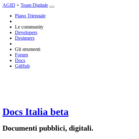
AGID
+
Team Digitale
Piano Triennale
Le community
Developers
Designers
Gli strumenti
Forum
Docs
GitHub
Docs Italia
beta
Documenti pubblici, digitali.