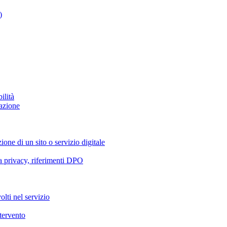
)
ilità
azione
ione di un sito o servizio digitale
va privacy, riferimenti DPO
olti nel servizio
ntervento