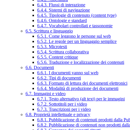
6.4.3. Flussi di interazione
6.4.4. Sistemi di navigazione
6.4.5. Tipologie di contenuto (content type)
6.4.6. Ontologie e standard
6.4.7. Vocabolari controllati e tassonomie
6.5. Scrittura e linguaggio
6.5.1. Come leggono le persone sul web
6.5.2. Le regole per un linguaggio semplice
6.5.3. Microtesti
6.5.4. Scrittura collaborativa
6.5.5. Content critique
6.5.6. Traduzione e localizzazione dei contenuti
6.6. Documenti
6.6.1. I documenti vanno sul web
6.6.2. Tipi di documenti
6.6.3. Formato di lettura dei documenti elettronici
6.6.4. Modalità di produzione dei documenti
6.7. Immagini e video
6.7.1. Testo alternativo (alt text) per le immagini
6.7.2. Sottotitoli per i video
6.7.3. Trascrizioni per i video
6.8. Proprietà intellettuale e privacy
6.8.1. Pubblicazione di contenuti prodotti dalla P
6.8.2. Pubblicazione di contenuti non prodotti dal