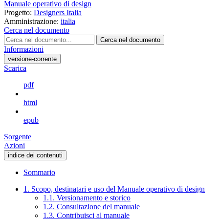
Manuale operativo di design
Progetto:
Designers Italia
Amministrazione:
italia
Cerca nel documento
Cerca nel documento
Informazioni
versione-corrente
Scarica
pdf
html
epub
Sorgente
Azioni
indice dei contenuti
Sommario
1. Scopo, destinatari e uso del Manuale operativo di design
1.1. Versionamento e storico
1.2. Consultazione del manuale
1.3. Contribuisci al manuale