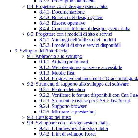
8.3.2. Prototipi in alta fedeltà
8.4. Progettare con il design system .italia
8.4.1. Documentazione
8.4.2. Benefici del design system
8.4.3. Risorse operative
8.4.4. Come contribuire al design system .italia
8.5. Progettare con i modelli di sito e servizi
8.5.1. Vantaggi dell’utilizzo dei modelli
8.5.2. I modelli di sito e servizi disponibili
9. Sviluppo dell’interfaccia
9.1. Approccio allo sviluppo
9.1.1. Attività preliminari
9.1.2. Web design responsivo e accessibile
9.1.3. Mobile first
9.1.4. Progressive enhancement e Graceful degrad
9.2. Strumenti di supporto allo sviluppo del software
9.2.1. Feature detection
9.2.2. Verificare le feature disponibili con Can I us
9.2.3. Strumenti e risorse per CSS e JavaScript
9.2.4. Supporto browser
9.2.5. Misurare le prestazioni
9.3. Catalogo del riuso
9.4. Sviluppare con il design system .italia
9.4.1. Il framework Bootstrap Italia
9.4.2. Il kit di sviluppo React