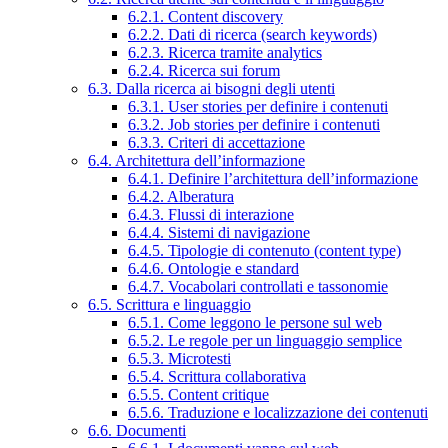
6.2.1. Content discovery
6.2.2. Dati di ricerca (search keywords)
6.2.3. Ricerca tramite analytics
6.2.4. Ricerca sui forum
6.3. Dalla ricerca ai bisogni degli utenti
6.3.1. User stories per definire i contenuti
6.3.2. Job stories per definire i contenuti
6.3.3. Criteri di accettazione
6.4. Architettura dell’informazione
6.4.1. Definire l’architettura dell’informazione
6.4.2. Alberatura
6.4.3. Flussi di interazione
6.4.4. Sistemi di navigazione
6.4.5. Tipologie di contenuto (content type)
6.4.6. Ontologie e standard
6.4.7. Vocabolari controllati e tassonomie
6.5. Scrittura e linguaggio
6.5.1. Come leggono le persone sul web
6.5.2. Le regole per un linguaggio semplice
6.5.3. Microtesti
6.5.4. Scrittura collaborativa
6.5.5. Content critique
6.5.6. Traduzione e localizzazione dei contenuti
6.6. Documenti