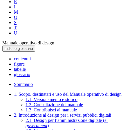
E
I
M
O
S
T
U
Manuale operativo di design
indici e glossario
contenuti
figure
tabelle
glossario
Sommario
1. Scopo, destinatari e uso del Manuale operativo di design
1.1. Versionamento e storico
1.2. Consultazione del manuale
1.3. Contribuisci al manuale
2. Introduzione al design per i servizi pubblici digitali
2.1. Design per l’amministrazione digitale (
e-
government
)