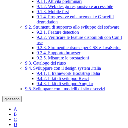
9.1.1. Attività preliminari
9.1.2. Web design responsivo e accessibile
9.1.3. Mobile first
9.1.4. Progressive enhancement e Graceful
degradation
9.2. Strumenti di supporto allo sviluppo del software
9.2.1. Feature detection
9.2.2. Verificare le feature disponibili con Can I
use
9.2.3. Strumenti e risorse per CSS e JavaScript
9.2.4. Supporto browser
9.2.5. Misurare le prestazioni
9.3. Catalogo del riuso
9.4. Sviluppare con il design system .italia
9.4.1. Il framework Bootstrap Italia
9.4.2. Il kit di sviluppo React
9.4.3. Il kit di sviluppo Angular
9.5. Sviluppare con i modelli di sito e servizi
glossario
A
B
C
D