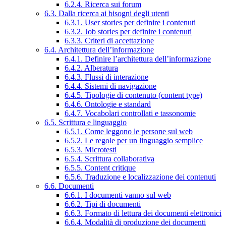
6.2.4. Ricerca sui forum
6.3. Dalla ricerca ai bisogni degli utenti
6.3.1. User stories per definire i contenuti
6.3.2. Job stories per definire i contenuti
6.3.3. Criteri di accettazione
6.4. Architettura dell’informazione
6.4.1. Definire l’architettura dell’informazione
6.4.2. Alberatura
6.4.3. Flussi di interazione
6.4.4. Sistemi di navigazione
6.4.5. Tipologie di contenuto (content type)
6.4.6. Ontologie e standard
6.4.7. Vocabolari controllati e tassonomie
6.5. Scrittura e linguaggio
6.5.1. Come leggono le persone sul web
6.5.2. Le regole per un linguaggio semplice
6.5.3. Microtesti
6.5.4. Scrittura collaborativa
6.5.5. Content critique
6.5.6. Traduzione e localizzazione dei contenuti
6.6. Documenti
6.6.1. I documenti vanno sul web
6.6.2. Tipi di documenti
6.6.3. Formato di lettura dei documenti elettronici
6.6.4. Modalità di produzione dei documenti