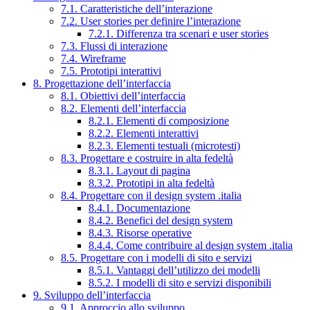
7.1. Caratteristiche dell’interazione
7.2. User stories per definire l’interazione
7.2.1. Differenza tra scenari e user stories
7.3. Flussi di interazione
7.4. Wireframe
7.5. Prototipi interattivi
8. Progettazione dell’interfaccia
8.1. Obiettivi dell’interfaccia
8.2. Elementi dell’interfaccia
8.2.1. Elementi di composizione
8.2.2. Elementi interattivi
8.2.3. Elementi testuali (microtesti)
8.3. Progettare e costruire in alta fedeltà
8.3.1. Layout di pagina
8.3.2. Prototipi in alta fedeltà
8.4. Progettare con il design system .italia
8.4.1. Documentazione
8.4.2. Benefici del design system
8.4.3. Risorse operative
8.4.4. Come contribuire al design system .italia
8.5. Progettare con i modelli di sito e servizi
8.5.1. Vantaggi dell’utilizzo dei modelli
8.5.2. I modelli di sito e servizi disponibili
9. Sviluppo dell’interfaccia
9.1. Approccio allo sviluppo