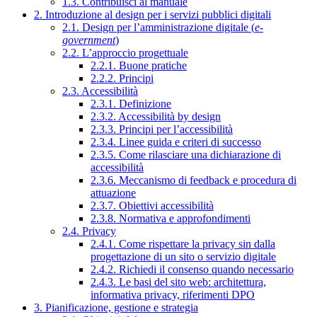
1.3. Contribuisci al manuale
2. Introduzione al design per i servizi pubblici digitali
2.1. Design per l’amministrazione digitale (
e-
government
)
2.2. L’approccio progettuale
2.2.1. Buone pratiche
2.2.2. Principi
2.3. Accessibilità
2.3.1. Definizione
2.3.2. Accessibilità by design
2.3.3. Principi per l’accessibilità
2.3.4. Linee guida e criteri di successo
2.3.5. Come rilasciare una dichiarazione di
accessibilità
2.3.6. Meccanismo di feedback e procedura di
attuazione
2.3.7. Obiettivi accessibilità
2.3.8. Normativa e approfondimenti
2.4. Privacy
2.4.1. Come rispettare la privacy sin dalla
progettazione di un sito o servizio digitale
2.4.2. Richiedi il consenso quando necessario
2.4.3. Le basi del sito web: architettura,
informativa privacy, riferimenti DPO
3. Pianificazione, gestione e strategia