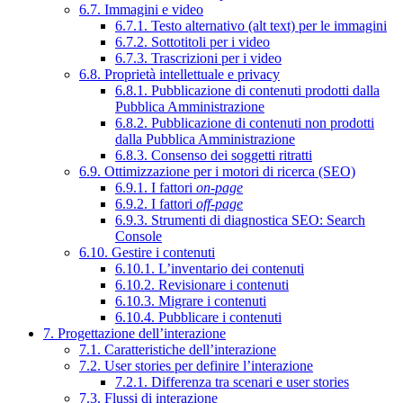
6.7. Immagini e video
6.7.1. Testo alternativo (alt text) per le immagini
6.7.2. Sottotitoli per i video
6.7.3. Trascrizioni per i video
6.8. Proprietà intellettuale e privacy
6.8.1. Pubblicazione di contenuti prodotti dalla
Pubblica Amministrazione
6.8.2. Pubblicazione di contenuti non prodotti
dalla Pubblica Amministrazione
6.8.3. Consenso dei soggetti ritratti
6.9. Ottimizzazione per i motori di ricerca (SEO)
6.9.1. I fattori
on-page
6.9.2. I fattori
off-page
6.9.3. Strumenti di diagnostica SEO: Search
Console
6.10. Gestire i contenuti
6.10.1. L’inventario dei contenuti
6.10.2. Revisionare i contenuti
6.10.3. Migrare i contenuti
6.10.4. Pubblicare i contenuti
7. Progettazione dell’interazione
7.1. Caratteristiche dell’interazione
7.2. User stories per definire l’interazione
7.2.1. Differenza tra scenari e user stories
7.3. Flussi di interazione