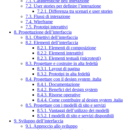
7.1. Caratteristiche dell’interazione
7.2. User stories per definire l’interazione
7.2.1. Differenza tra scenari e user stories
7.3. Flussi di interazione
7.4. Wireframe
7.5. Prototipi interattivi
8. Progettazione dell’interfaccia
8.1. Obiettivi dell’interfaccia
8.2. Elementi dell’interfaccia
8.2.1. Elementi di composizione
8.2.2. Elementi interattivi
8.2.3. Elementi testuali (microtesti)
8.3. Progettare e costruire in alta fedeltà
8.3.1. Layout di pagina
8.3.2. Prototipi in alta fedeltà
8.4. Progettare con il design system .italia
8.4.1. Documentazione
8.4.2. Benefici del design system
8.4.3. Risorse operative
8.4.4. Come contribuire al design system .italia
8.5. Progettare con i modelli di sito e servizi
8.5.1. Vantaggi dell’utilizzo dei modelli
8.5.2. I modelli di sito e servizi disponibili
9. Sviluppo dell’interfaccia
9.1. Approccio allo sviluppo