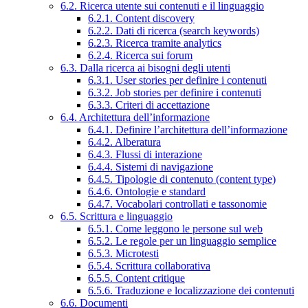
6.2. Ricerca utente sui contenuti e il linguaggio
6.2.1. Content discovery
6.2.2. Dati di ricerca (search keywords)
6.2.3. Ricerca tramite analytics
6.2.4. Ricerca sui forum
6.3. Dalla ricerca ai bisogni degli utenti
6.3.1. User stories per definire i contenuti
6.3.2. Job stories per definire i contenuti
6.3.3. Criteri di accettazione
6.4. Architettura dell’informazione
6.4.1. Definire l’architettura dell’informazione
6.4.2. Alberatura
6.4.3. Flussi di interazione
6.4.4. Sistemi di navigazione
6.4.5. Tipologie di contenuto (content type)
6.4.6. Ontologie e standard
6.4.7. Vocabolari controllati e tassonomie
6.5. Scrittura e linguaggio
6.5.1. Come leggono le persone sul web
6.5.2. Le regole per un linguaggio semplice
6.5.3. Microtesti
6.5.4. Scrittura collaborativa
6.5.5. Content critique
6.5.6. Traduzione e localizzazione dei contenuti
6.6. Documenti