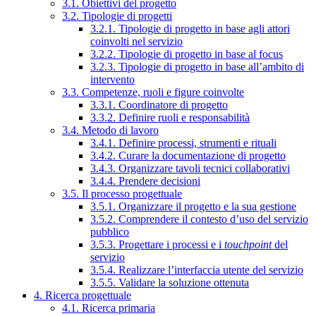
3.1. Obiettivi del progetto
3.2. Tipologie di progetti
3.2.1. Tipologie di progetto in base agli attori
coinvolti nel servizio
3.2.2. Tipologie di progetto in base al focus
3.2.3. Tipologie di progetto in base all’ambito di
intervento
3.3. Competenze, ruoli e figure coinvolte
3.3.1. Coordinatore di progetto
3.3.2. Definire ruoli e responsabilità
3.4. Metodo di lavoro
3.4.1. Definire processi, strumenti e rituali
3.4.2. Curare la documentazione di progetto
3.4.3. Organizzare tavoli tecnici collaborativi
3.4.4. Prendere decisioni
3.5. Il processo progettuale
3.5.1. Organizzare il progetto e la sua gestione
3.5.2. Comprendere il contesto d’uso del servizio
pubblico
3.5.3. Progettare i processi e i
touchpoint
del
servizio
3.5.4. Realizzare l’interfaccia utente del servizio
3.5.5. Validare la soluzione ottenuta
4. Ricerca progettuale
4.1. Ricerca primaria