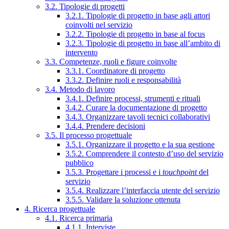
3.2. Tipologie di progetti
3.2.1. Tipologie di progetto in base agli attori
coinvolti nel servizio
3.2.2. Tipologie di progetto in base al focus
3.2.3. Tipologie di progetto in base all’ambito di
intervento
3.3. Competenze, ruoli e figure coinvolte
3.3.1. Coordinatore di progetto
3.3.2. Definire ruoli e responsabilità
3.4. Metodo di lavoro
3.4.1. Definire processi, strumenti e rituali
3.4.2. Curare la documentazione di progetto
3.4.3. Organizzare tavoli tecnici collaborativi
3.4.4. Prendere decisioni
3.5. Il processo progettuale
3.5.1. Organizzare il progetto e la sua gestione
3.5.2. Comprendere il contesto d’uso del servizio
pubblico
3.5.3. Progettare i processi e i
touchpoint
del
servizio
3.5.4. Realizzare l’interfaccia utente del servizio
3.5.5. Validare la soluzione ottenuta
4. Ricerca progettuale
4.1. Ricerca primaria
4.1.1. Interviste