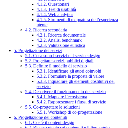
4.1.2. Questionari
4.1.3. Test di usabilità
4.1.4. Web analytics
4.1.5. Strumenti di mappatura dell’esperienza
utente
4.2. Ricerca secondaria
4.2.1. Ricerca documentale
4.2.2. Analisi benchmark
4.2.3. Valutazione euristica
5. Progettazione dei servizi
5.1. Cosa sono i servizi e il service design
5.2. Progettare servizi pubblici digitali
5.3. Definire il modello di servizio
5.3.1. Identificare gli attori coinvolti
5.3.2. Formulare la proposta di valore
5.3.3. Inquadrare gli elementi costitutivi del
servizio
5.4. Descrivere il funzionamento del servizio
5.4.1. Mappare l’ecosistema
5.4.2. Rappresentare i flussi di servizio
5.5. Co-progettare le soluzioni
5.5.1. Workshop di co-progettazione
6. Progettazione dei contenuti
6.1. Cos’è il content design
6.2. Ricerca utente sui contenuti e il linguaggio