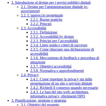
2. Introduzione al design per i servizi pubblici digitali
2.1. Design per l’amministrazione digitale (
e-
government
)
2.2. L’approccio progettuale
2.2.1. Buone pratiche
2.2.2. Principi
2.3. Accessibilità
2.3.1. Definizione
2.3.2. Accessibilità by design
2.3.3. Principi per l’accessibilità
2.3.4. Linee guida e criteri di successo
2.3.5. Come rilasciare una dichiarazione di
accessibilità
2.3.6. Meccanismo di feedback e procedura di
attuazione
2.3.7. Obiettivi accessibilità
2.3.8. Normativa e approfondimenti
2.4. Privacy
2.4.1. Come rispettare la privacy sin dalla
progettazione di un sito o servizio digitale
2.4.2. Richiedi il consenso quando necessario
2.4.3. Le basi del sito web: architettura,
informativa privacy, riferimenti DPO
3. Pianificazione, gestione e strategia
3.1. Obiettivi del progetto