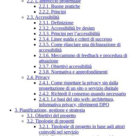
2.2. L’approccio progettuale
2.2.1. Buone pratiche
2.2.2. Principi
2.3. Accessibilità
2.3.1. Definizione
2.3.2. Accessibilità by design
2.3.3. Principi per l’accessibilità
2.3.4. Linee guida e criteri di successo
2.3.5. Come rilasciare una dichiarazione di
accessibilità
2.3.6. Meccanismo di feedback e procedura di
attuazione
2.3.7. Obiettivi accessibilità
2.3.8. Normativa e approfondimenti
2.4. Privacy
2.4.1. Come rispettare la privacy sin dalla
progettazione di un sito o servizio digitale
2.4.2. Richiedi il consenso quando necessario
2.4.3. Le basi del sito web: architettura,
informativa privacy, riferimenti DPO
3. Pianificazione, gestione e strategia
3.1. Obiettivi del progetto
3.2. Tipologie di progetti
3.2.1. Tipologie di progetto in base agli attori
coinvolti nel servizio