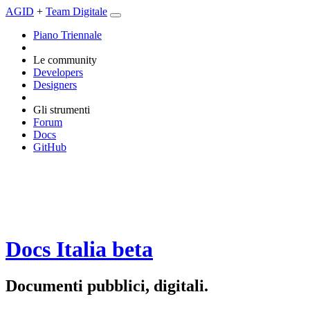
AGID
+
Team Digitale
Piano Triennale
Le community
Developers
Designers
Gli strumenti
Forum
Docs
GitHub
Docs Italia
beta
Documenti pubblici, digitali.