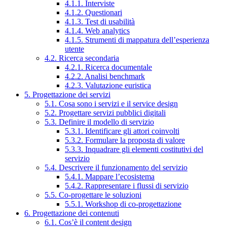
4.1.1. Interviste
4.1.2. Questionari
4.1.3. Test di usabilità
4.1.4. Web analytics
4.1.5. Strumenti di mappatura dell’esperienza
utente
4.2. Ricerca secondaria
4.2.1. Ricerca documentale
4.2.2. Analisi benchmark
4.2.3. Valutazione euristica
5. Progettazione dei servizi
5.1. Cosa sono i servizi e il service design
5.2. Progettare servizi pubblici digitali
5.3. Definire il modello di servizio
5.3.1. Identificare gli attori coinvolti
5.3.2. Formulare la proposta di valore
5.3.3. Inquadrare gli elementi costitutivi del
servizio
5.4. Descrivere il funzionamento del servizio
5.4.1. Mappare l’ecosistema
5.4.2. Rappresentare i flussi di servizio
5.5. Co-progettare le soluzioni
5.5.1. Workshop di co-progettazione
6. Progettazione dei contenuti
6.1. Cos’è il content design