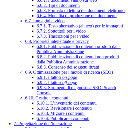
6.6.1. I documenti vanno sul web
6.6.2. Tipi di documenti
6.6.3. Formato di lettura dei documenti elettronici
6.6.4. Modalità di produzione dei documenti
6.7. Immagini e video
6.7.1. Testo alternativo (alt text) per le immagini
6.7.2. Sottotitoli per i video
6.7.3. Trascrizioni per i video
6.8. Proprietà intellettuale e privacy
6.8.1. Pubblicazione di contenuti prodotti dalla
Pubblica Amministrazione
6.8.2. Pubblicazione di contenuti non prodotti
dalla Pubblica Amministrazione
6.8.3. Consenso dei soggetti ritratti
6.9. Ottimizzazione per i motori di ricerca (SEO)
6.9.1. I fattori
on-page
6.9.2. I fattori
off-page
6.9.3. Strumenti di diagnostica SEO: Search
Console
6.10. Gestire i contenuti
6.10.1. L’inventario dei contenuti
6.10.2. Revisionare i contenuti
6.10.3. Migrare i contenuti
6.10.4. Pubblicare i contenuti
7. Progettazione dell’interazione