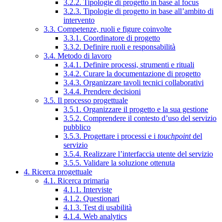
3.2.2. Tipologie di progetto in base al focus
3.2.3. Tipologie di progetto in base all’ambito di
intervento
3.3. Competenze, ruoli e figure coinvolte
3.3.1. Coordinatore di progetto
3.3.2. Definire ruoli e responsabilità
3.4. Metodo di lavoro
3.4.1. Definire processi, strumenti e rituali
3.4.2. Curare la documentazione di progetto
3.4.3. Organizzare tavoli tecnici collaborativi
3.4.4. Prendere decisioni
3.5. Il processo progettuale
3.5.1. Organizzare il progetto e la sua gestione
3.5.2. Comprendere il contesto d’uso del servizio
pubblico
3.5.3. Progettare i processi e i
touchpoint
del
servizio
3.5.4. Realizzare l’interfaccia utente del servizio
3.5.5. Validare la soluzione ottenuta
4. Ricerca progettuale
4.1. Ricerca primaria
4.1.1. Interviste
4.1.2. Questionari
4.1.3. Test di usabilità
4.1.4. Web analytics