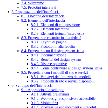
7.4. Wireframe
7.5. Prototipi interattivi
8. Progettazione dell’interfaccia
8.1. Obiettivi dell’interfaccia
8.2. Elementi dell’interfaccia
8.2.1. Elementi di composizione
8.2.2. Elementi interattivi
8.2.3. Elementi testuali (microtesti)
8.3. Progettare e costruire in alta fedeltà
8.3.1. Layout di pagina
8.3.2. Prototipi in alta fedeltà
8.4. Progettare con il design system .italia
8.4.1. Documentazione
8.4.2. Benefici del design system
8.4.3. Risorse operative
8.4.4. Come contribuire al design system .italia
8.5. Progettare con i modelli di sito e servizi
8.5.1. Vantaggi dell’utilizzo dei modelli
8.5.2. I modelli di sito e servizi disponibili
9. Sviluppo dell’interfaccia
9.1. Approccio allo sviluppo
9.1.1. Attività preliminari
9.1.2. Web design responsivo e accessibile
9.1.3. Mobile first
9.1.4. Progressive enhancement e Graceful