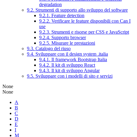
degradation
9.2. Strumenti di supporto allo sviluppo del software
9.2.1. Feature detection
9.2.2. Verificare le feature disponibili con Can I
use
9.2.3. Strumenti e risorse per CSS e JavaScript
9.2.4. Supporto browser
9.2.5. Misurare le prestazioni
9.3. Catalogo del riuso
9.4. Sviluppare con il design system .italia
9.4.1. Il framework Bootstrap Italia
9.4.2. Il kit di sviluppo React
9.4.3. Il kit di sviluppo Angular
9.5. Sviluppare con i modelli di sito e servizi
None
None
A
B
C
D
E
I
M