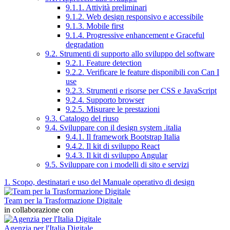
9.1.1. Attività preliminari
9.1.2. Web design responsivo e accessibile
9.1.3. Mobile first
9.1.4. Progressive enhancement e Graceful
degradation
9.2. Strumenti di supporto allo sviluppo del software
9.2.1. Feature detection
9.2.2. Verificare le feature disponibili con Can I
use
9.2.3. Strumenti e risorse per CSS e JavaScript
9.2.4. Supporto browser
9.2.5. Misurare le prestazioni
9.3. Catalogo del riuso
9.4. Sviluppare con il design system .italia
9.4.1. Il framework Bootstrap Italia
9.4.2. Il kit di sviluppo React
9.4.3. Il kit di sviluppo Angular
9.5. Sviluppare con i modelli di sito e servizi
1. Scopo, destinatari e uso del Manuale operativo di design
Team per la Trasformazione Digitale
in collaborazione con
Agenzia per l'Italia Digitale