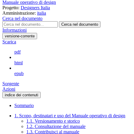
Manuale operativo di design
Progetto:
Designers Italia
Amministrazione:
italia
Cerca nel documento
Cerca nel documento
Informazioni
versione-corrente
Scarica
pdf
html
epub
Sorgente
Azioni
indice dei contenuti
Sommario
1. Scopo, destinatari e uso del Manuale operativo di design
1.1. Versionamento e storico
1.2. Consultazione del manuale
1.3. Contribuisci al manuale