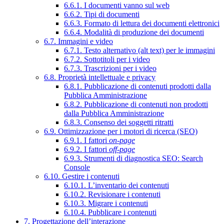
6.6.1. I documenti vanno sul web
6.6.2. Tipi di documenti
6.6.3. Formato di lettura dei documenti elettronici
6.6.4. Modalità di produzione dei documenti
6.7. Immagini e video
6.7.1. Testo alternativo (alt text) per le immagini
6.7.2. Sottotitoli per i video
6.7.3. Trascrizioni per i video
6.8. Proprietà intellettuale e privacy
6.8.1. Pubblicazione di contenuti prodotti dalla
Pubblica Amministrazione
6.8.2. Pubblicazione di contenuti non prodotti
dalla Pubblica Amministrazione
6.8.3. Consenso dei soggetti ritratti
6.9. Ottimizzazione per i motori di ricerca (SEO)
6.9.1. I fattori
on-page
6.9.2. I fattori
off-page
6.9.3. Strumenti di diagnostica SEO: Search
Console
6.10. Gestire i contenuti
6.10.1. L’inventario dei contenuti
6.10.2. Revisionare i contenuti
6.10.3. Migrare i contenuti
6.10.4. Pubblicare i contenuti
7. Progettazione dell’interazione