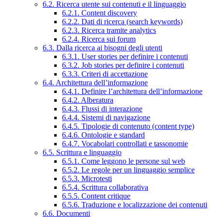
6.2. Ricerca utente sui contenuti e il linguaggio
6.2.1. Content discovery
6.2.2. Dati di ricerca (search keywords)
6.2.3. Ricerca tramite analytics
6.2.4. Ricerca sui forum
6.3. Dalla ricerca ai bisogni degli utenti
6.3.1. User stories per definire i contenuti
6.3.2. Job stories per definire i contenuti
6.3.3. Criteri di accettazione
6.4. Architettura dell’informazione
6.4.1. Definire l’architettura dell’informazione
6.4.2. Alberatura
6.4.3. Flussi di interazione
6.4.4. Sistemi di navigazione
6.4.5. Tipologie di contenuto (content type)
6.4.6. Ontologie e standard
6.4.7. Vocabolari controllati e tassonomie
6.5. Scrittura e linguaggio
6.5.1. Come leggono le persone sul web
6.5.2. Le regole per un linguaggio semplice
6.5.3. Microtesti
6.5.4. Scrittura collaborativa
6.5.5. Content critique
6.5.6. Traduzione e localizzazione dei contenuti
6.6. Documenti