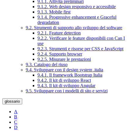
9.1.1. Attività preliminari
9.1.2. Web design responsivo e accessibile
9.1.3. Mobile first
9.1.4. Progressive enhancement e Graceful
degradation
9.2. Strumenti di supporto allo sviluppo del software
9.2.1. Feature detection
9.2.2. Verificare le feature disponibili con Can I
use
9.2.3. Strumenti e risorse per CSS e JavaScript
9.2.4. Supporto browser
9.2.5. Misurare le prestazioni
9.3. Catalogo del riuso
9.4. Sviluppare con il design system .italia
9.4.1. Il framework Bootstrap Italia
9.4.2. Il kit di sviluppo React
9.4.3. Il kit di sviluppo Angular
9.5. Sviluppare con i modelli di sito e servizi
glossario
A
B
C
D