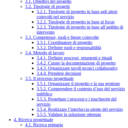
3.1. Obiettivi del progetto
3.2. Tipologie di progetti
3.2.1. Tipologie di progetto in base agli attori
coinvolti nel servizio
3.2.2. Tipologie di progetto in base al focus
3.2.3. Tipologie di progetto in base all’ambito di
intervento
3.3. Competenze, ruoli e figure coinvolte
3.3.1. Coordinatore di progetto
3.3.2. Definire ruoli e responsabilità
3.4. Metodo di lavoro
3.4.1. Definire processi, strumenti e rituali
3.4.2. Curare la documentazione di progetto
3.4.3. Organizzare tavoli tecnici collaborativi
3.4.4. Prendere decisioni
3.5. Il processo progettuale
3.5.1. Organizzare il progetto e la sua gestione
3.5.2. Comprendere il contesto d’uso del servizio
pubblico
3.5.3. Progettare i processi e i
touchpoint
del
servizio
3.5.4. Realizzare l’interfaccia utente del servizio
3.5.5. Validare la soluzione ottenuta
4. Ricerca progettuale
4.1. Ricerca primaria