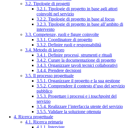
3.2. Tipologie di progetti
3.2.1. Tipologie di progetto in base agli attori
coinvolti nel servizio
3.2.2. Tipologie di progetto in base al focus
3.2.3. Tipologie di progetto in base all’ambito di
intervento
3.3. Competenze, ruoli e figure coinvolte
3.3.1. Coordinatore di progetto
3.3.2. Definire ruoli e responsabilità
3.4. Metodo di lavoro
3.4.1. Definire processi, strumenti e rituali
3.4.2. Curare la documentazione di progetto
3.4.3. Organizzare tavoli tecnici collaborativi
3.4.4. Prendere decisioni
3.5. Il processo progettuale
3.5.1. Organizzare il progetto e la sua gestione
3.5.2. Comprendere il contesto d’uso del servizio
pubblico
3.5.3. Progettare i processi e i
touchpoint
del
servizio
3.5.4. Realizzare l’interfaccia utente del servizio
3.5.5. Validare la soluzione ottenuta
4. Ricerca progettuale
4.1. Ricerca primaria
4.1.1. Interviste