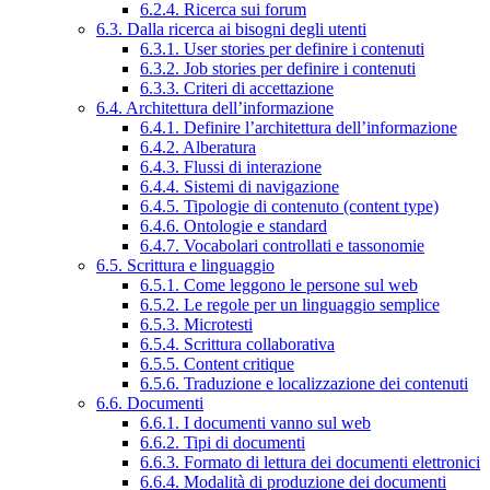
6.2.4. Ricerca sui forum
6.3. Dalla ricerca ai bisogni degli utenti
6.3.1. User stories per definire i contenuti
6.3.2. Job stories per definire i contenuti
6.3.3. Criteri di accettazione
6.4. Architettura dell’informazione
6.4.1. Definire l’architettura dell’informazione
6.4.2. Alberatura
6.4.3. Flussi di interazione
6.4.4. Sistemi di navigazione
6.4.5. Tipologie di contenuto (content type)
6.4.6. Ontologie e standard
6.4.7. Vocabolari controllati e tassonomie
6.5. Scrittura e linguaggio
6.5.1. Come leggono le persone sul web
6.5.2. Le regole per un linguaggio semplice
6.5.3. Microtesti
6.5.4. Scrittura collaborativa
6.5.5. Content critique
6.5.6. Traduzione e localizzazione dei contenuti
6.6. Documenti
6.6.1. I documenti vanno sul web
6.6.2. Tipi di documenti
6.6.3. Formato di lettura dei documenti elettronici
6.6.4. Modalità di produzione dei documenti