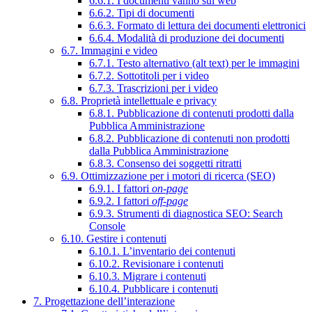
6.6.1. I documenti vanno sul web
6.6.2. Tipi di documenti
6.6.3. Formato di lettura dei documenti elettronici
6.6.4. Modalità di produzione dei documenti
6.7. Immagini e video
6.7.1. Testo alternativo (alt text) per le immagini
6.7.2. Sottotitoli per i video
6.7.3. Trascrizioni per i video
6.8. Proprietà intellettuale e privacy
6.8.1. Pubblicazione di contenuti prodotti dalla
Pubblica Amministrazione
6.8.2. Pubblicazione di contenuti non prodotti
dalla Pubblica Amministrazione
6.8.3. Consenso dei soggetti ritratti
6.9. Ottimizzazione per i motori di ricerca (SEO)
6.9.1. I fattori
on-page
6.9.2. I fattori
off-page
6.9.3. Strumenti di diagnostica SEO: Search
Console
6.10. Gestire i contenuti
6.10.1. L’inventario dei contenuti
6.10.2. Revisionare i contenuti
6.10.3. Migrare i contenuti
6.10.4. Pubblicare i contenuti
7. Progettazione dell’interazione