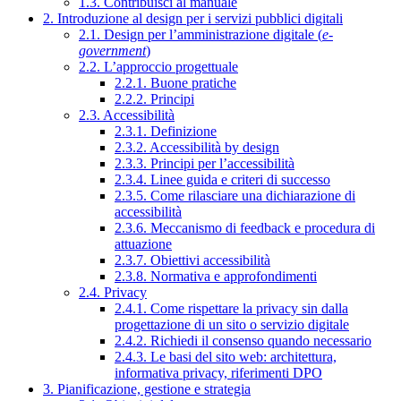
1.3. Contribuisci al manuale
2. Introduzione al design per i servizi pubblici digitali
2.1. Design per l’amministrazione digitale (
e-
government
)
2.2. L’approccio progettuale
2.2.1. Buone pratiche
2.2.2. Principi
2.3. Accessibilità
2.3.1. Definizione
2.3.2. Accessibilità by design
2.3.3. Principi per l’accessibilità
2.3.4. Linee guida e criteri di successo
2.3.5. Come rilasciare una dichiarazione di
accessibilità
2.3.6. Meccanismo di feedback e procedura di
attuazione
2.3.7. Obiettivi accessibilità
2.3.8. Normativa e approfondimenti
2.4. Privacy
2.4.1. Come rispettare la privacy sin dalla
progettazione di un sito o servizio digitale
2.4.2. Richiedi il consenso quando necessario
2.4.3. Le basi del sito web: architettura,
informativa privacy, riferimenti DPO
3. Pianificazione, gestione e strategia