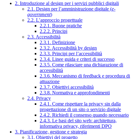
2. Introduzione al design per i servizi pubblici digitali
2.1. Design per l’amministrazione digitale (
e-
government
)
2.2. L’approccio progettuale
2.2.1. Buone pratiche
2.2.2. Principi
2.3. Accessibilità
2.3.1. Definizione
2.3.2. Accessibilità by design
2.3.3. Principi per l’accessibilità
2.3.4. Linee guida e criteri di successo
2.3.5. Come rilasciare una dichiarazione di
accessibilità
2.3.6. Meccanismo di feedback e procedura di
attuazione
2.3.7. Obiettivi accessibilità
2.3.8. Normativa e approfondimenti
2.4. Privacy
2.4.1. Come rispettare la privacy sin dalla
progettazione di un sito o servizio digitale
2.4.2. Richiedi il consenso quando necessario
2.4.3. Le basi del sito web: architettura,
informativa privacy, riferimenti DPO
3. Pianificazione, gestione e strategia
3.1. Obiettivi del progetto