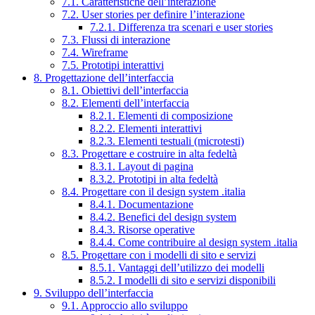
7.1. Caratteristiche dell’interazione
7.2. User stories per definire l’interazione
7.2.1. Differenza tra scenari e user stories
7.3. Flussi di interazione
7.4. Wireframe
7.5. Prototipi interattivi
8. Progettazione dell’interfaccia
8.1. Obiettivi dell’interfaccia
8.2. Elementi dell’interfaccia
8.2.1. Elementi di composizione
8.2.2. Elementi interattivi
8.2.3. Elementi testuali (microtesti)
8.3. Progettare e costruire in alta fedeltà
8.3.1. Layout di pagina
8.3.2. Prototipi in alta fedeltà
8.4. Progettare con il design system .italia
8.4.1. Documentazione
8.4.2. Benefici del design system
8.4.3. Risorse operative
8.4.4. Come contribuire al design system .italia
8.5. Progettare con i modelli di sito e servizi
8.5.1. Vantaggi dell’utilizzo dei modelli
8.5.2. I modelli di sito e servizi disponibili
9. Sviluppo dell’interfaccia
9.1. Approccio allo sviluppo