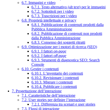
6.7. Immagini e video
6.7.1. Testo alternativo (alt text) per le immagini
6.7.2. Sottotitoli per i video
6.7.3. Trascrizioni per i video
6.8. Proprietà intellettuale e privacy
6.8.1. Pubblicazione di contenuti prodotti dalla
Pubblica Amministrazione
6.8.2. Pubblicazione di contenuti non prodotti
dalla Pubblica Amministrazione
6.8.3. Consenso dei soggetti ritratti
6.9. Ottimizzazione per i motori di ricerca (SEO)
6.9.1. I fattori
on-page
6.9.2. I fattori
off-page
6.9.3. Strumenti di diagnostica SEO: Search
Console
6.10. Gestire i contenuti
6.10.1. L’inventario dei contenuti
6.10.2. Revisionare i contenuti
6.10.3. Migrare i contenuti
6.10.4. Pubblicare i contenuti
7. Progettazione dell’interazione
7.1. Caratteristiche dell’interazione
7.2. User stories per definire l’interazione
7.2.1. Differenza tra scenari e user stories
7.3. Flussi di interazione