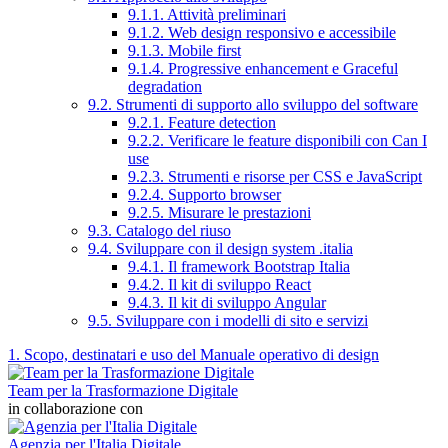
9.1.1. Attività preliminari
9.1.2. Web design responsivo e accessibile
9.1.3. Mobile first
9.1.4. Progressive enhancement e Graceful
degradation
9.2. Strumenti di supporto allo sviluppo del software
9.2.1. Feature detection
9.2.2. Verificare le feature disponibili con Can I
use
9.2.3. Strumenti e risorse per CSS e JavaScript
9.2.4. Supporto browser
9.2.5. Misurare le prestazioni
9.3. Catalogo del riuso
9.4. Sviluppare con il design system .italia
9.4.1. Il framework Bootstrap Italia
9.4.2. Il kit di sviluppo React
9.4.3. Il kit di sviluppo Angular
9.5. Sviluppare con i modelli di sito e servizi
1. Scopo, destinatari e uso del Manuale operativo di design
Team per la Trasformazione Digitale
in collaborazione con
Agenzia per l'Italia Digitale