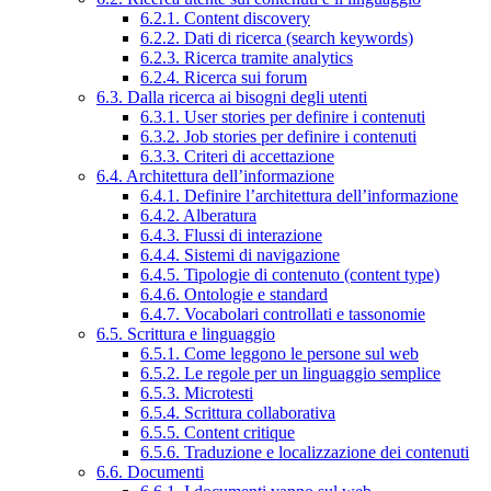
6.2.1. Content discovery
6.2.2. Dati di ricerca (search keywords)
6.2.3. Ricerca tramite analytics
6.2.4. Ricerca sui forum
6.3. Dalla ricerca ai bisogni degli utenti
6.3.1. User stories per definire i contenuti
6.3.2. Job stories per definire i contenuti
6.3.3. Criteri di accettazione
6.4. Architettura dell’informazione
6.4.1. Definire l’architettura dell’informazione
6.4.2. Alberatura
6.4.3. Flussi di interazione
6.4.4. Sistemi di navigazione
6.4.5. Tipologie di contenuto (content type)
6.4.6. Ontologie e standard
6.4.7. Vocabolari controllati e tassonomie
6.5. Scrittura e linguaggio
6.5.1. Come leggono le persone sul web
6.5.2. Le regole per un linguaggio semplice
6.5.3. Microtesti
6.5.4. Scrittura collaborativa
6.5.5. Content critique
6.5.6. Traduzione e localizzazione dei contenuti
6.6. Documenti