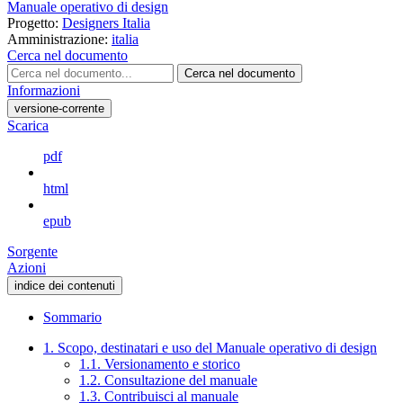
Manuale operativo di design
Progetto:
Designers Italia
Amministrazione:
italia
Cerca nel documento
Cerca nel documento
Informazioni
versione-corrente
Scarica
pdf
html
epub
Sorgente
Azioni
indice dei contenuti
Sommario
1. Scopo, destinatari e uso del Manuale operativo di design
1.1. Versionamento e storico
1.2. Consultazione del manuale
1.3. Contribuisci al manuale