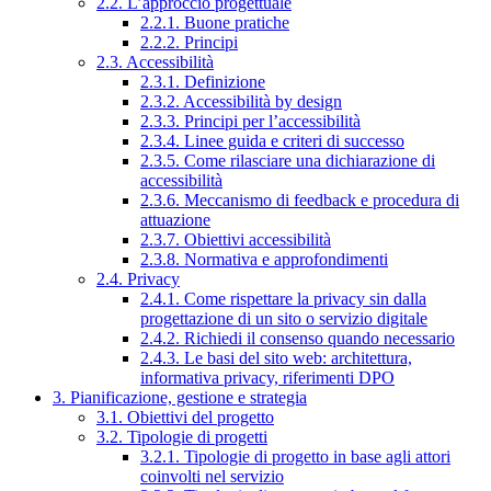
2.2. L’approccio progettuale
2.2.1. Buone pratiche
2.2.2. Principi
2.3. Accessibilità
2.3.1. Definizione
2.3.2. Accessibilità by design
2.3.3. Principi per l’accessibilità
2.3.4. Linee guida e criteri di successo
2.3.5. Come rilasciare una dichiarazione di
accessibilità
2.3.6. Meccanismo di feedback e procedura di
attuazione
2.3.7. Obiettivi accessibilità
2.3.8. Normativa e approfondimenti
2.4. Privacy
2.4.1. Come rispettare la privacy sin dalla
progettazione di un sito o servizio digitale
2.4.2. Richiedi il consenso quando necessario
2.4.3. Le basi del sito web: architettura,
informativa privacy, riferimenti DPO
3. Pianificazione, gestione e strategia
3.1. Obiettivi del progetto
3.2. Tipologie di progetti
3.2.1. Tipologie di progetto in base agli attori
coinvolti nel servizio