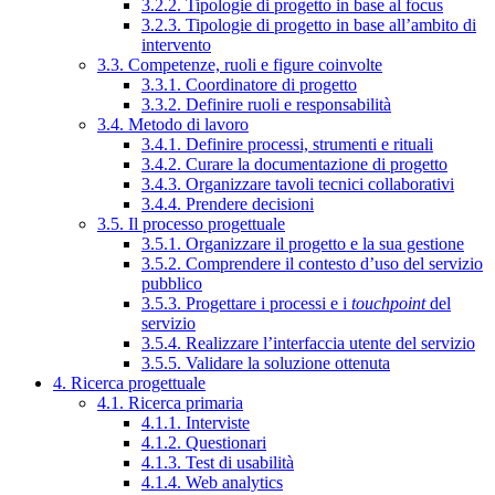
3.2.2. Tipologie di progetto in base al focus
3.2.3. Tipologie di progetto in base all’ambito di
intervento
3.3. Competenze, ruoli e figure coinvolte
3.3.1. Coordinatore di progetto
3.3.2. Definire ruoli e responsabilità
3.4. Metodo di lavoro
3.4.1. Definire processi, strumenti e rituali
3.4.2. Curare la documentazione di progetto
3.4.3. Organizzare tavoli tecnici collaborativi
3.4.4. Prendere decisioni
3.5. Il processo progettuale
3.5.1. Organizzare il progetto e la sua gestione
3.5.2. Comprendere il contesto d’uso del servizio
pubblico
3.5.3. Progettare i processi e i
touchpoint
del
servizio
3.5.4. Realizzare l’interfaccia utente del servizio
3.5.5. Validare la soluzione ottenuta
4. Ricerca progettuale
4.1. Ricerca primaria
4.1.1. Interviste
4.1.2. Questionari
4.1.3. Test di usabilità
4.1.4. Web analytics