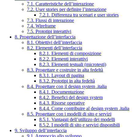
7.1. Caratteristiche dell’interazione
7.2. User stories per definire l’interazione
7.2.1. Differenza tra scenari e user stories
7.3. Flussi di interazione
7.4. Wireframe
7.5. Prototipi interattivi
8. Progettazione dell’interfaccia
8.1. Obiettivi dell’interfaccia
8.2. Elementi dell’interfaccia
8.2.1. Elementi di composizione
8.2.2. Elementi interattivi
8.2.3. Elementi testuali (microtesti)
8.3. Progettare e costruire in alta fedeltà
8.3.1. Layout di pagina
8.3.2. Prototipi in alta fedeltà
8.4. Progettare con il design system .italia
8.4.1. Documentazione
8.4.2. Benefici del design system
8.4.3. Risorse operative
8.4.4. Come contribuire al design system .italia
8.5. Progettare con i modelli di sito e servizi
8.5.1. Vantaggi dell’utilizzo dei modelli
8.5.2. I modelli di sito e servizi disponibili
9. Sviluppo dell’interfaccia
9.1. Approccio allo sviluppo