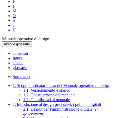
E
I
M
O
S
T
U
Manuale operativo di design
indici e glossario
contenuti
figure
tabelle
glossario
Sommario
1. Scopo, destinatari e uso del Manuale operativo di design
1.1. Versionamento e storico
1.2. Consultazione del manuale
1.3. Contribuisci al manuale
2. Introduzione al design per i servizi pubblici digitali
2.1. Design per l’amministrazione digitale (
e-
government
)