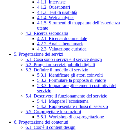
4.1.1. Interviste
4.1.2. Questionari
4.1.3. Test di usabilità
4.1.4. Web analytics
4.1.5. Strumenti di mappatura dell’esperienza
utente
4.2. Ricerca secondaria
4.2.1. Ricerca documentale
4.2.2. Analisi benchmark
4.2.3. Valutazione euristica
5. Progettazione dei servizi
5.1. Cosa sono i servizi e il service design
5.2. Progettare servizi pubblici digitali
5.3. Definire il modello di servizio
5.3.1. Identificare gli attori coinvolti
5.3.2. Formulare la proposta di valore
5.3.3. Inquadrare gli elementi costitutivi del
servizio
5.4. Descrivere il funzionamento del servizio
5.4.1. Mappare l’ecosistema
5.4.2. Rappresentare i flussi di servizio
5.5. Co-progettare le soluzioni
5.5.1. Workshop di co-progettazione
6. Progettazione dei contenuti
6.1. Cos’è il content design