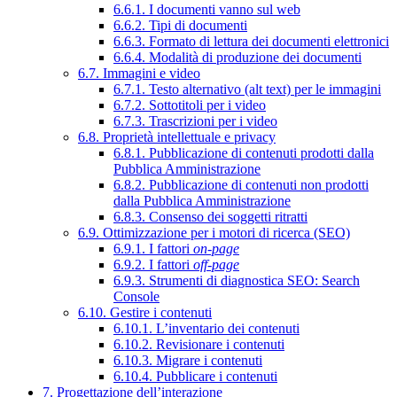
6.6.1. I documenti vanno sul web
6.6.2. Tipi di documenti
6.6.3. Formato di lettura dei documenti elettronici
6.6.4. Modalità di produzione dei documenti
6.7. Immagini e video
6.7.1. Testo alternativo (alt text) per le immagini
6.7.2. Sottotitoli per i video
6.7.3. Trascrizioni per i video
6.8. Proprietà intellettuale e privacy
6.8.1. Pubblicazione di contenuti prodotti dalla
Pubblica Amministrazione
6.8.2. Pubblicazione di contenuti non prodotti
dalla Pubblica Amministrazione
6.8.3. Consenso dei soggetti ritratti
6.9. Ottimizzazione per i motori di ricerca (SEO)
6.9.1. I fattori
on-page
6.9.2. I fattori
off-page
6.9.3. Strumenti di diagnostica SEO: Search
Console
6.10. Gestire i contenuti
6.10.1. L’inventario dei contenuti
6.10.2. Revisionare i contenuti
6.10.3. Migrare i contenuti
6.10.4. Pubblicare i contenuti
7. Progettazione dell’interazione