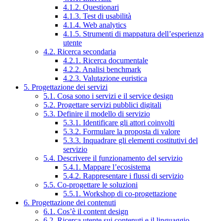
4.1.2. Questionari
4.1.3. Test di usabilità
4.1.4. Web analytics
4.1.5. Strumenti di mappatura dell’esperienza
utente
4.2. Ricerca secondaria
4.2.1. Ricerca documentale
4.2.2. Analisi benchmark
4.2.3. Valutazione euristica
5. Progettazione dei servizi
5.1. Cosa sono i servizi e il service design
5.2. Progettare servizi pubblici digitali
5.3. Definire il modello di servizio
5.3.1. Identificare gli attori coinvolti
5.3.2. Formulare la proposta di valore
5.3.3. Inquadrare gli elementi costitutivi del
servizio
5.4. Descrivere il funzionamento del servizio
5.4.1. Mappare l’ecosistema
5.4.2. Rappresentare i flussi di servizio
5.5. Co-progettare le soluzioni
5.5.1. Workshop di co-progettazione
6. Progettazione dei contenuti
6.1. Cos’è il content design
6.2. Ricerca utente sui contenuti e il linguaggio