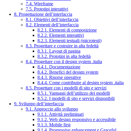
7.4. Wireframe
7.5. Prototipi interattivi
8. Progettazione dell’interfaccia
8.1. Obiettivi dell’interfaccia
8.2. Elementi dell’interfaccia
8.2.1. Elementi di composizione
8.2.2. Elementi interattivi
8.2.3. Elementi testuali (microtesti)
8.3. Progettare e costruire in alta fedeltà
8.3.1. Layout di pagina
8.3.2. Prototipi in alta fedeltà
8.4. Progettare con il design system .italia
8.4.1. Documentazione
8.4.2. Benefici del design system
8.4.3. Risorse operative
8.4.4. Come contribuire al design system .italia
8.5. Progettare con i modelli di sito e servizi
8.5.1. Vantaggi dell’utilizzo dei modelli
8.5.2. I modelli di sito e servizi disponibili
9. Sviluppo dell’interfaccia
9.1. Approccio allo sviluppo
9.1.1. Attività preliminari
9.1.2. Web design responsivo e accessibile
9.1.3. Mobile first
9.1.4. Progressive enhancement e Graceful