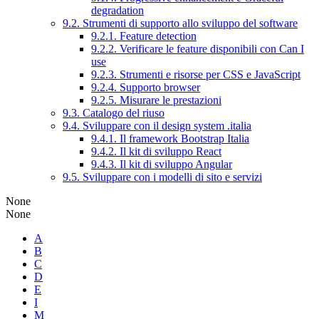
degradation
9.2. Strumenti di supporto allo sviluppo del software
9.2.1. Feature detection
9.2.2. Verificare le feature disponibili con Can I
use
9.2.3. Strumenti e risorse per CSS e JavaScript
9.2.4. Supporto browser
9.2.5. Misurare le prestazioni
9.3. Catalogo del riuso
9.4. Sviluppare con il design system .italia
9.4.1. Il framework Bootstrap Italia
9.4.2. Il kit di sviluppo React
9.4.3. Il kit di sviluppo Angular
9.5. Sviluppare con i modelli di sito e servizi
None
None
A
B
C
D
E
I
M