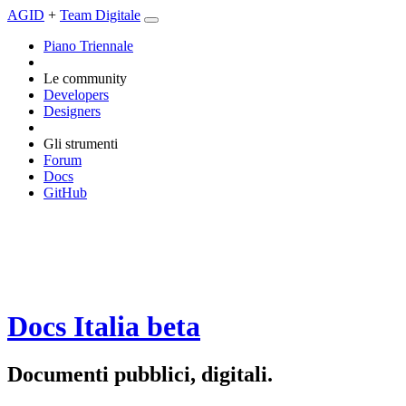
AGID
+
Team Digitale
Piano Triennale
Le community
Developers
Designers
Gli strumenti
Forum
Docs
GitHub
Docs Italia
beta
Documenti pubblici, digitali.