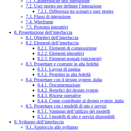
7.1. Caratteristiche dell’interazione
7.2. User stories per definire l’interazione
7.2.1. Differenza tra scenari e user stories
7.3. Flussi di interazione
7.4. Wireframe
7.5. Prototipi interattivi
8. Progettazione dell’interfaccia
8.1. Obiettivi dell’interfaccia
8.2. Elementi dell’interfaccia
8.2.1. Elementi di composizione
8.2.2. Elementi interattivi
8.2.3. Elementi testuali (microtesti)
8.3. Progettare e costruire in alta fedeltà
8.3.1. Layout di pagina
8.3.2. Prototipi in alta fedeltà
8.4. Progettare con il design system .italia
8.4.1. Documentazione
8.4.2. Benefici del design system
8.4.3. Risorse operative
8.4.4. Come contribuire al design system .italia
8.5. Progettare con i modelli di sito e servizi
8.5.1. Vantaggi dell’utilizzo dei modelli
8.5.2. I modelli di sito e servizi disponibili
9. Sviluppo dell’interfaccia
9.1. Approccio allo sviluppo