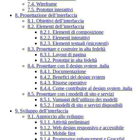
7.4. Wireframe
7.5. Prototipi interattivi
8. Progettazione dell’interfaccia
8.1. Obiettivi dell’interfaccia
8.2. Elementi dell’interfaccia
8.2.1. Elementi di composizione
8.2.2. Elementi interattivi
8.2.3. Elementi testuali (microtesti)
8.3. Progettare e costruire in alta fedeltà
8.3.1. Layout di pagina
8.3.2. Prototipi in alta fedeltà
8.4. Progettare con il design system .italia
8.4.1. Documentazione
8.4.2. Benefici del design system
8.4.3. Risorse operative
8.4.4. Come contribuire al design system .italia
8.5. Progettare con i modelli di sito e servizi
8.5.1. Vantaggi dell’utilizzo dei modelli
8.5.2. I modelli di sito e servizi disponibili
9. Sviluppo dell’interfaccia
9.1. Approccio allo sviluppo
9.1.1. Attività preliminari
9.1.2. Web design responsivo e accessibile
9.1.3. Mobile first
9.1.4. Progressive enhancement e Graceful