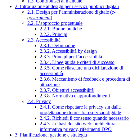
1.3. Contribuisci al manuale
2. Introduzione al design per i servizi pubblici digitali
2.1. Design per l’amministrazione digitale (
e-
government
)
2.2. L’approccio progettuale
2.2.1. Buone pratiche
2.2.2. Principi
2.3. Accessibilità
2.3.1. Definizione
2.3.2. Accessibilità by design
2.3.3. Principi per l’accessibilità
2.3.4. Linee guida e criteri di successo
2.3.5. Come rilasciare una dichiarazione di
accessibilità
2.3.6. Meccanismo di feedback e procedura di
attuazione
2.3.7. Obiettivi accessibilità
2.3.8. Normativa e approfondimenti
2.4. Privacy
2.4.1. Come rispettare la privacy sin dalla
progettazione di un sito o servizio digitale
2.4.2. Richiedi il consenso quando necessario
2.4.3. Le basi del sito web: architettura,
informativa privacy, riferimenti DPO
3. Pianificazione, gestione e strategia