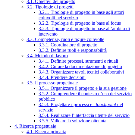
3.1. Obiettivi del progetto
3.2. Tipologie di progetti
3.2.1. Tipologie di progetto in base agli attori
coinvolti nel servizio
3.2.2. Tipologie di progetto in base al focus
3.2.3. Tipologie di progetto in base all’ambito di
intervento
3.3. Competenze, ruoli e figure coinvolte
3.3.1. Coordinatore di progetto
3.3.2. Definire ruoli e responsabilità
3.4. Metodo di lavoro
3.4.1. Definire processi, strumenti e rituali
3.4.2. Curare la documentazione di progetto
3.4.3. Organizzare tavoli tecnici collaborativi
3.4.4. Prendere decisioni
3.5. Il processo progettuale
3.5.1. Organizzare il progetto e la sua gestione
3.5.2. Comprendere il contesto d’uso del servizio
pubblico
3.5.3. Progettare i processi e i
touchpoint
del
servizio
3.5.4. Realizzare l’interfaccia utente del servizio
3.5.5. Validare la soluzione ottenuta
4. Ricerca progettuale
4.1. Ricerca primaria