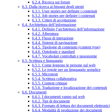
6.2.4. Ricerca sui forum
6.3. Dalla ricerca ai bisogni degli utenti
6.3.1. User stories per definire i contenuti
6.3.2. Job stories per definire i contenuti
6.3.3. Criteri di accettazione
6.4. Architettura dell’informazione
6.4.1. Definire l’architettura dell’informazione
6.4.2. Alberatura
6.4.3. Flussi di interazione
6.4.4. Sistemi di navigazione
6.4.5. Tipologie di contenuto (content type)
6.4.6. Ontologie e standard
6.4.7. Vocabolari controllati e tassonomie
6.5. Scrittura e linguaggio
6.5.1. Come leggono le persone sul web
6.5.2. Le regole per un linguaggio semplice
6.5.3. Microtesti
6.5.4. Scrittura collaborativa
6.5.5. Content critique
6.5.6. Traduzione e localizzazione dei contenuti
6.6. Documenti
6.6.1. I documenti vanno sul web
6.6.2. Tipi di documenti
6.6.3. Formato di lettura dei documenti elettronici
6.6.4. Modalità di produzione dei documenti