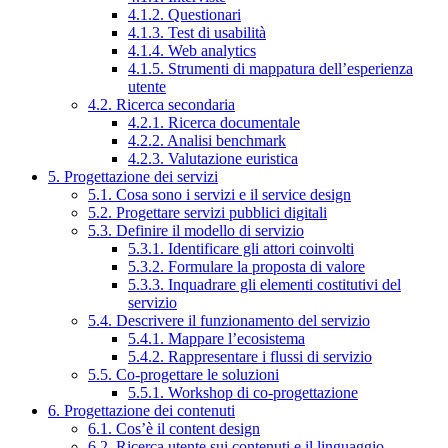
4.1.2. Questionari
4.1.3. Test di usabilità
4.1.4. Web analytics
4.1.5. Strumenti di mappatura dell’esperienza
utente
4.2. Ricerca secondaria
4.2.1. Ricerca documentale
4.2.2. Analisi benchmark
4.2.3. Valutazione euristica
5. Progettazione dei servizi
5.1. Cosa sono i servizi e il service design
5.2. Progettare servizi pubblici digitali
5.3. Definire il modello di servizio
5.3.1. Identificare gli attori coinvolti
5.3.2. Formulare la proposta di valore
5.3.3. Inquadrare gli elementi costitutivi del
servizio
5.4. Descrivere il funzionamento del servizio
5.4.1. Mappare l’ecosistema
5.4.2. Rappresentare i flussi di servizio
5.5. Co-progettare le soluzioni
5.5.1. Workshop di co-progettazione
6. Progettazione dei contenuti
6.1. Cos’è il content design
6.2. Ricerca utente sui contenuti e il linguaggio