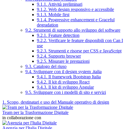
9.1.1. Attività preliminari
9.1.2. Web design responsivo e accessibile
9.1.3. Mobile first
9.1.4. Progressive enhancement e Graceful
degradation
9.2. Strumenti di supporto allo sviluppo del software
9.2.1. Feature detection
9.2.2. Verificare le feature disponibili con Can I
use
9.2.3. Strumenti e risorse per CSS e JavaScript
9.2.4. Supporto browser
9.2.5. Misurare le prestazioni
9.3. Catalogo del riuso
9.4. Sviluppare con il design system .italia
9.4.1. Il framework Bootstrap Italia
9.4.2. Il kit di sviluppo React
9.4.3. Il kit di sviluppo Angular
9.5. Sviluppare con i modelli di sito e servizi
1. Scopo, destinatari e uso del Manuale operativo di design
Team per la Trasformazione Digitale
in collaborazione con
Agenzia per l'Italia Digitale