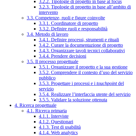
3.2.2. Tipologie di progetto in base al focus
3.2.3. Tipologie di progetto in base all’ambito di
intervento
3.3. Competenze, ruoli e figure coinvolte
3.3.1. Coordinatore di progetto
3.3.2. Definire ruoli e responsabilità
3.4. Metodo di lavoro
3.4.1. Definire processi, strumenti e rituali
3.4.2. Curare la documentazione di progetto
3.4.3. Organizzare tavoli tecnici collaborativi
3.4.4. Prendere decisioni
3.5. Il processo progettuale
3.5.1. Organizzare il progetto e la sua gestione
3.5.2. Comprendere il contesto d’uso del servizio
pubblico
3.5.3. Progettare i processi e i
touchpoint
del
servizio
3.5.4. Realizzare l’interfaccia utente del servizio
3.5.5. Validare la soluzione ottenuta
4. Ricerca progettuale
4.1. Ricerca primaria
4.1.1. Interviste
4.1.2. Questionari
4.1.3. Test di usabilità
4.1.4. Web analytics