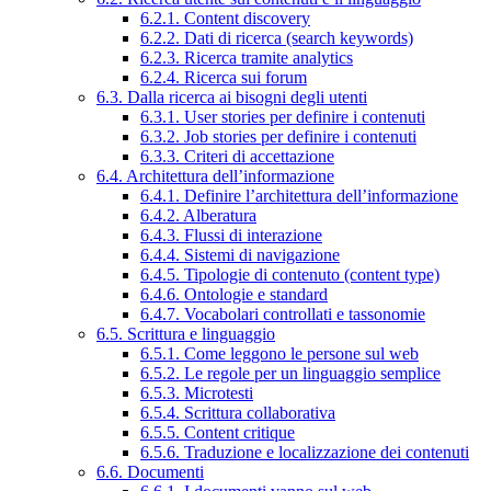
6.2.1. Content discovery
6.2.2. Dati di ricerca (search keywords)
6.2.3. Ricerca tramite analytics
6.2.4. Ricerca sui forum
6.3. Dalla ricerca ai bisogni degli utenti
6.3.1. User stories per definire i contenuti
6.3.2. Job stories per definire i contenuti
6.3.3. Criteri di accettazione
6.4. Architettura dell’informazione
6.4.1. Definire l’architettura dell’informazione
6.4.2. Alberatura
6.4.3. Flussi di interazione
6.4.4. Sistemi di navigazione
6.4.5. Tipologie di contenuto (content type)
6.4.6. Ontologie e standard
6.4.7. Vocabolari controllati e tassonomie
6.5. Scrittura e linguaggio
6.5.1. Come leggono le persone sul web
6.5.2. Le regole per un linguaggio semplice
6.5.3. Microtesti
6.5.4. Scrittura collaborativa
6.5.5. Content critique
6.5.6. Traduzione e localizzazione dei contenuti
6.6. Documenti