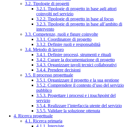
3.2. Tipologie di progetti
3.2.1. Tipologie di progetto in base agli attori
coinvolti nel servizio
3.2.2. Tipologie di progetto in base al focus
3.2.3. Tipologie di progetto in base all’ambito di
intervento
3.3. Competenze, ruoli e figure coinvolte
3.3.1. Coordinatore di progetto
3.3.2. Definire ruoli e responsabilità
3.4. Metodo di lavoro
3.4.1. Definire processi, strumenti e rituali
3.4.2. Curare la documentazione di progetto
3.4.3. Organizzare tavoli tecnici collaborativi
3.4.4. Prendere decisioni
3.5. Il processo progettuale
3.5.1. Organizzare il progetto e la sua gestione
3.5.2. Comprendere il contesto d’uso del servizio
pubblico
3.5.3. Progettare i processi e i
touchpoint
del
servizio
3.5.4. Realizzare l’interfaccia utente del servizio
3.5.5. Validare la soluzione ottenuta
4. Ricerca progettuale
4.1. Ricerca primaria
4.1.1. Interviste