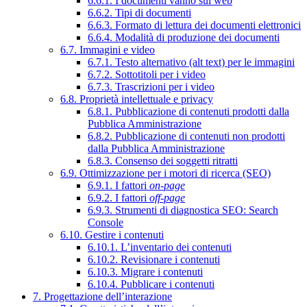
6.6.1. I documenti vanno sul web
6.6.2. Tipi di documenti
6.6.3. Formato di lettura dei documenti elettronici
6.6.4. Modalità di produzione dei documenti
6.7. Immagini e video
6.7.1. Testo alternativo (alt text) per le immagini
6.7.2. Sottotitoli per i video
6.7.3. Trascrizioni per i video
6.8. Proprietà intellettuale e privacy
6.8.1. Pubblicazione di contenuti prodotti dalla
Pubblica Amministrazione
6.8.2. Pubblicazione di contenuti non prodotti
dalla Pubblica Amministrazione
6.8.3. Consenso dei soggetti ritratti
6.9. Ottimizzazione per i motori di ricerca (SEO)
6.9.1. I fattori
on-page
6.9.2. I fattori
off-page
6.9.3. Strumenti di diagnostica SEO: Search
Console
6.10. Gestire i contenuti
6.10.1. L’inventario dei contenuti
6.10.2. Revisionare i contenuti
6.10.3. Migrare i contenuti
6.10.4. Pubblicare i contenuti
7. Progettazione dell’interazione