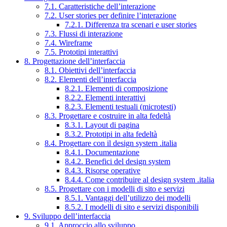
7.1. Caratteristiche dell’interazione
7.2. User stories per definire l’interazione
7.2.1. Differenza tra scenari e user stories
7.3. Flussi di interazione
7.4. Wireframe
7.5. Prototipi interattivi
8. Progettazione dell’interfaccia
8.1. Obiettivi dell’interfaccia
8.2. Elementi dell’interfaccia
8.2.1. Elementi di composizione
8.2.2. Elementi interattivi
8.2.3. Elementi testuali (microtesti)
8.3. Progettare e costruire in alta fedeltà
8.3.1. Layout di pagina
8.3.2. Prototipi in alta fedeltà
8.4. Progettare con il design system .italia
8.4.1. Documentazione
8.4.2. Benefici del design system
8.4.3. Risorse operative
8.4.4. Come contribuire al design system .italia
8.5. Progettare con i modelli di sito e servizi
8.5.1. Vantaggi dell’utilizzo dei modelli
8.5.2. I modelli di sito e servizi disponibili
9. Sviluppo dell’interfaccia
9.1. Approccio allo sviluppo