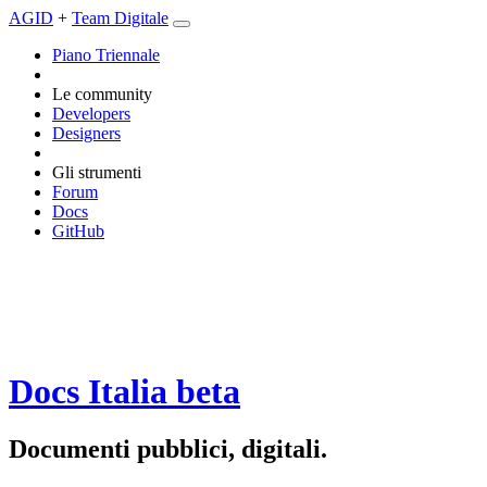
AGID
+
Team Digitale
Piano Triennale
Le community
Developers
Designers
Gli strumenti
Forum
Docs
GitHub
Docs Italia
beta
Documenti pubblici, digitali.