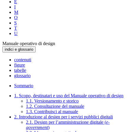
E
I
M
O
S
T
U
Manuale operativo di design
indici e glossario
contenuti
figure
tabelle
glossario
Sommario
1. Scopo, destinatari e uso del Manuale operativo di design
1.1. Versionamento e storico
1.2. Consultazione del manuale
1.3. Contribuisci al manuale
2. Introduzione al design per i servizi pubblici digitali
2.1. Design per l’amministrazione digitale (
e-
government
)