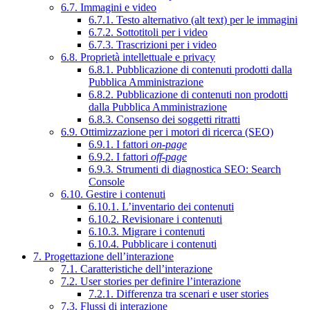
6.7. Immagini e video
6.7.1. Testo alternativo (alt text) per le immagini
6.7.2. Sottotitoli per i video
6.7.3. Trascrizioni per i video
6.8. Proprietà intellettuale e privacy
6.8.1. Pubblicazione di contenuti prodotti dalla
Pubblica Amministrazione
6.8.2. Pubblicazione di contenuti non prodotti
dalla Pubblica Amministrazione
6.8.3. Consenso dei soggetti ritratti
6.9. Ottimizzazione per i motori di ricerca (SEO)
6.9.1. I fattori
on-page
6.9.2. I fattori
off-page
6.9.3. Strumenti di diagnostica SEO: Search
Console
6.10. Gestire i contenuti
6.10.1. L’inventario dei contenuti
6.10.2. Revisionare i contenuti
6.10.3. Migrare i contenuti
6.10.4. Pubblicare i contenuti
7. Progettazione dell’interazione
7.1. Caratteristiche dell’interazione
7.2. User stories per definire l’interazione
7.2.1. Differenza tra scenari e user stories
7.3. Flussi di interazione