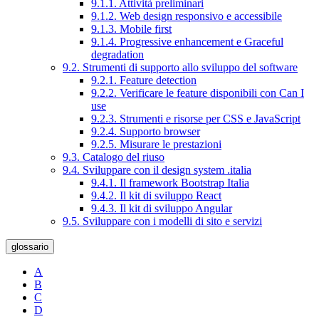
9.1.1. Attività preliminari
9.1.2. Web design responsivo e accessibile
9.1.3. Mobile first
9.1.4. Progressive enhancement e Graceful
degradation
9.2. Strumenti di supporto allo sviluppo del software
9.2.1. Feature detection
9.2.2. Verificare le feature disponibili con Can I
use
9.2.3. Strumenti e risorse per CSS e JavaScript
9.2.4. Supporto browser
9.2.5. Misurare le prestazioni
9.3. Catalogo del riuso
9.4. Sviluppare con il design system .italia
9.4.1. Il framework Bootstrap Italia
9.4.2. Il kit di sviluppo React
9.4.3. Il kit di sviluppo Angular
9.5. Sviluppare con i modelli di sito e servizi
glossario
A
B
C
D