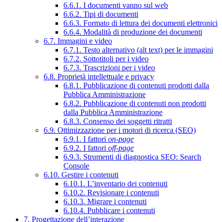
6.6.1. I documenti vanno sul web
6.6.2. Tipi di documenti
6.6.3. Formato di lettura dei documenti elettronici
6.6.4. Modalità di produzione dei documenti
6.7. Immagini e video
6.7.1. Testo alternativo (alt text) per le immagini
6.7.2. Sottotitoli per i video
6.7.3. Trascrizioni per i video
6.8. Proprietà intellettuale e privacy
6.8.1. Pubblicazione di contenuti prodotti dalla
Pubblica Amministrazione
6.8.2. Pubblicazione di contenuti non prodotti
dalla Pubblica Amministrazione
6.8.3. Consenso dei soggetti ritratti
6.9. Ottimizzazione per i motori di ricerca (SEO)
6.9.1. I fattori
on-page
6.9.2. I fattori
off-page
6.9.3. Strumenti di diagnostica SEO: Search
Console
6.10. Gestire i contenuti
6.10.1. L’inventario dei contenuti
6.10.2. Revisionare i contenuti
6.10.3. Migrare i contenuti
6.10.4. Pubblicare i contenuti
7. Progettazione dell’interazione