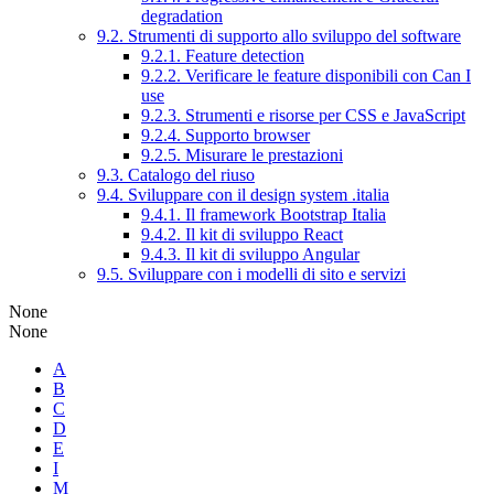
degradation
9.2. Strumenti di supporto allo sviluppo del software
9.2.1. Feature detection
9.2.2. Verificare le feature disponibili con Can I
use
9.2.3. Strumenti e risorse per CSS e JavaScript
9.2.4. Supporto browser
9.2.5. Misurare le prestazioni
9.3. Catalogo del riuso
9.4. Sviluppare con il design system .italia
9.4.1. Il framework Bootstrap Italia
9.4.2. Il kit di sviluppo React
9.4.3. Il kit di sviluppo Angular
9.5. Sviluppare con i modelli di sito e servizi
None
None
A
B
C
D
E
I
M