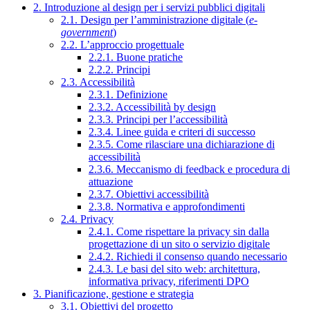
2. Introduzione al design per i servizi pubblici digitali
2.1. Design per l’amministrazione digitale (
e-
government
)
2.2. L’approccio progettuale
2.2.1. Buone pratiche
2.2.2. Principi
2.3. Accessibilità
2.3.1. Definizione
2.3.2. Accessibilità by design
2.3.3. Principi per l’accessibilità
2.3.4. Linee guida e criteri di successo
2.3.5. Come rilasciare una dichiarazione di
accessibilità
2.3.6. Meccanismo di feedback e procedura di
attuazione
2.3.7. Obiettivi accessibilità
2.3.8. Normativa e approfondimenti
2.4. Privacy
2.4.1. Come rispettare la privacy sin dalla
progettazione di un sito o servizio digitale
2.4.2. Richiedi il consenso quando necessario
2.4.3. Le basi del sito web: architettura,
informativa privacy, riferimenti DPO
3. Pianificazione, gestione e strategia
3.1. Obiettivi del progetto