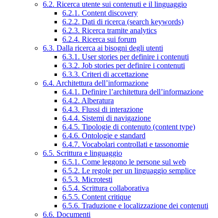
6.2. Ricerca utente sui contenuti e il linguaggio
6.2.1. Content discovery
6.2.2. Dati di ricerca (search keywords)
6.2.3. Ricerca tramite analytics
6.2.4. Ricerca sui forum
6.3. Dalla ricerca ai bisogni degli utenti
6.3.1. User stories per definire i contenuti
6.3.2. Job stories per definire i contenuti
6.3.3. Criteri di accettazione
6.4. Architettura dell’informazione
6.4.1. Definire l’architettura dell’informazione
6.4.2. Alberatura
6.4.3. Flussi di interazione
6.4.4. Sistemi di navigazione
6.4.5. Tipologie di contenuto (content type)
6.4.6. Ontologie e standard
6.4.7. Vocabolari controllati e tassonomie
6.5. Scrittura e linguaggio
6.5.1. Come leggono le persone sul web
6.5.2. Le regole per un linguaggio semplice
6.5.3. Microtesti
6.5.4. Scrittura collaborativa
6.5.5. Content critique
6.5.6. Traduzione e localizzazione dei contenuti
6.6. Documenti