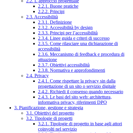
2.2. L’approccio progettuale
2.2.1. Buone pratiche
2.2.2. Principi
2.3. Accessibilità
2.3.1. Definizione
2.3.2. Accessibilità by design
2.3.3. Principi per l’accessibilità
2.3.4. Linee guida e criteri di successo
2.3.5. Come rilasciare una dichiarazione di
accessibilità
2.3.6. Meccanismo di feedback e procedura di
attuazione
2.3.7. Obiettivi accessibilità
2.3.8. Normativa e approfondimenti
2.4. Privacy
2.4.1. Come rispettare la privacy sin dalla
progettazione di un sito o servizio digitale
2.4.2. Richiedi il consenso quando necessario
2.4.3. Le basi del sito web: architettura,
informativa privacy, riferimenti DPO
3. Pianificazione, gestione e strategia
3.1. Obiettivi del progetto
3.2. Tipologie di progetti
3.2.1. Tipologie di progetto in base agli attori
coinvolti nel servizio