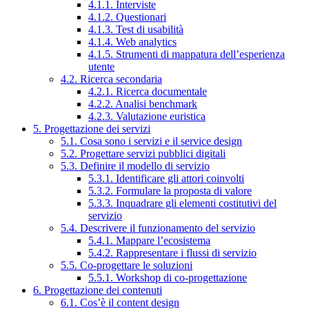
4.1.1. Interviste
4.1.2. Questionari
4.1.3. Test di usabilità
4.1.4. Web analytics
4.1.5. Strumenti di mappatura dell’esperienza
utente
4.2. Ricerca secondaria
4.2.1. Ricerca documentale
4.2.2. Analisi benchmark
4.2.3. Valutazione euristica
5. Progettazione dei servizi
5.1. Cosa sono i servizi e il service design
5.2. Progettare servizi pubblici digitali
5.3. Definire il modello di servizio
5.3.1. Identificare gli attori coinvolti
5.3.2. Formulare la proposta di valore
5.3.3. Inquadrare gli elementi costitutivi del
servizio
5.4. Descrivere il funzionamento del servizio
5.4.1. Mappare l’ecosistema
5.4.2. Rappresentare i flussi di servizio
5.5. Co-progettare le soluzioni
5.5.1. Workshop di co-progettazione
6. Progettazione dei contenuti
6.1. Cos’è il content design