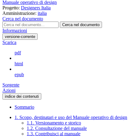
Manuale operativo di design
Progetto:
Designers Italia
Amministrazione:
italia
Cerca nel documento
Cerca nel documento
Informazioni
versione-corrente
Scarica
pdf
html
epub
Sorgente
Azioni
indice dei contenuti
Sommario
1. Scopo, destinatari e uso del Manuale operativo di design
1.1. Versionamento e storico
1.2. Consultazione del manuale
1.3. Contribuisci al manuale