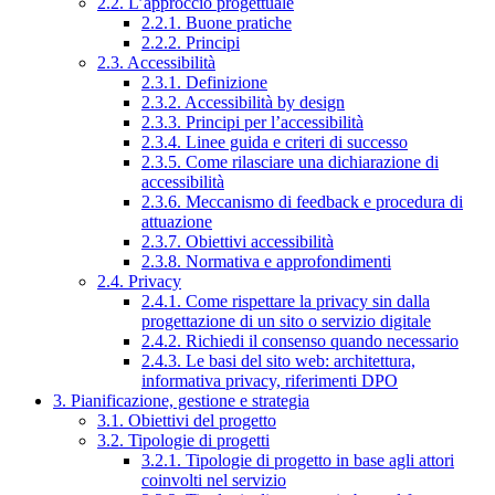
2.2. L’approccio progettuale
2.2.1. Buone pratiche
2.2.2. Principi
2.3. Accessibilità
2.3.1. Definizione
2.3.2. Accessibilità by design
2.3.3. Principi per l’accessibilità
2.3.4. Linee guida e criteri di successo
2.3.5. Come rilasciare una dichiarazione di
accessibilità
2.3.6. Meccanismo di feedback e procedura di
attuazione
2.3.7. Obiettivi accessibilità
2.3.8. Normativa e approfondimenti
2.4. Privacy
2.4.1. Come rispettare la privacy sin dalla
progettazione di un sito o servizio digitale
2.4.2. Richiedi il consenso quando necessario
2.4.3. Le basi del sito web: architettura,
informativa privacy, riferimenti DPO
3. Pianificazione, gestione e strategia
3.1. Obiettivi del progetto
3.2. Tipologie di progetti
3.2.1. Tipologie di progetto in base agli attori
coinvolti nel servizio