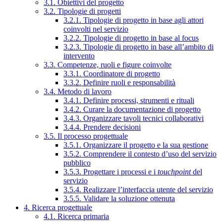
3.1. Obiettivi del progetto
3.2. Tipologie di progetti
3.2.1. Tipologie di progetto in base agli attori
coinvolti nel servizio
3.2.2. Tipologie di progetto in base al focus
3.2.3. Tipologie di progetto in base all’ambito di
intervento
3.3. Competenze, ruoli e figure coinvolte
3.3.1. Coordinatore di progetto
3.3.2. Definire ruoli e responsabilità
3.4. Metodo di lavoro
3.4.1. Definire processi, strumenti e rituali
3.4.2. Curare la documentazione di progetto
3.4.3. Organizzare tavoli tecnici collaborativi
3.4.4. Prendere decisioni
3.5. Il processo progettuale
3.5.1. Organizzare il progetto e la sua gestione
3.5.2. Comprendere il contesto d’uso del servizio
pubblico
3.5.3. Progettare i processi e i
touchpoint
del
servizio
3.5.4. Realizzare l’interfaccia utente del servizio
3.5.5. Validare la soluzione ottenuta
4. Ricerca progettuale
4.1. Ricerca primaria