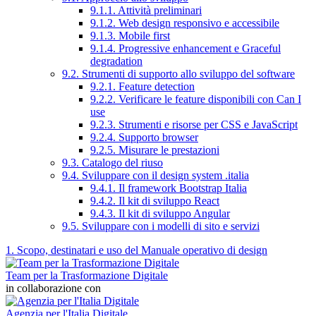
9.1.1. Attività preliminari
9.1.2. Web design responsivo e accessibile
9.1.3. Mobile first
9.1.4. Progressive enhancement e Graceful
degradation
9.2. Strumenti di supporto allo sviluppo del software
9.2.1. Feature detection
9.2.2. Verificare le feature disponibili con Can I
use
9.2.3. Strumenti e risorse per CSS e JavaScript
9.2.4. Supporto browser
9.2.5. Misurare le prestazioni
9.3. Catalogo del riuso
9.4. Sviluppare con il design system .italia
9.4.1. Il framework Bootstrap Italia
9.4.2. Il kit di sviluppo React
9.4.3. Il kit di sviluppo Angular
9.5. Sviluppare con i modelli di sito e servizi
1. Scopo, destinatari e uso del Manuale operativo di design
Team per la Trasformazione Digitale
in collaborazione con
Agenzia per l'Italia Digitale