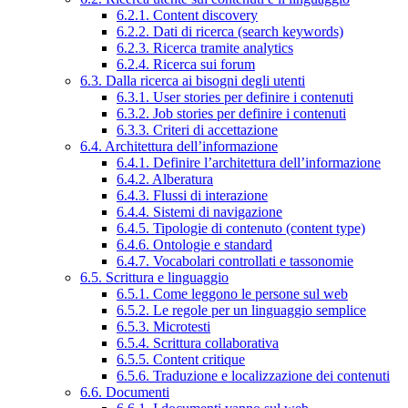
6.2.1. Content discovery
6.2.2. Dati di ricerca (search keywords)
6.2.3. Ricerca tramite analytics
6.2.4. Ricerca sui forum
6.3. Dalla ricerca ai bisogni degli utenti
6.3.1. User stories per definire i contenuti
6.3.2. Job stories per definire i contenuti
6.3.3. Criteri di accettazione
6.4. Architettura dell’informazione
6.4.1. Definire l’architettura dell’informazione
6.4.2. Alberatura
6.4.3. Flussi di interazione
6.4.4. Sistemi di navigazione
6.4.5. Tipologie di contenuto (content type)
6.4.6. Ontologie e standard
6.4.7. Vocabolari controllati e tassonomie
6.5. Scrittura e linguaggio
6.5.1. Come leggono le persone sul web
6.5.2. Le regole per un linguaggio semplice
6.5.3. Microtesti
6.5.4. Scrittura collaborativa
6.5.5. Content critique
6.5.6. Traduzione e localizzazione dei contenuti
6.6. Documenti