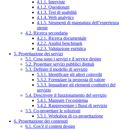
4.1.1. Interviste
4.1.2. Questionari
4.1.3. Test di usabilità
4.1.4. Web analytics
4.1.5. Strumenti di mappatura dell’esperienza
utente
4.2. Ricerca secondaria
4.2.1. Ricerca documentale
4.2.2. Analisi benchmark
4.2.3. Valutazione euristica
5. Progettazione dei servizi
5.1. Cosa sono i servizi e il service design
5.2. Progettare servizi pubblici digitali
5.3. Definire il modello di servizio
5.3.1. Identificare gli attori coinvolti
5.3.2. Formulare la proposta di valore
5.3.3. Inquadrare gli elementi costitutivi del
servizio
5.4. Descrivere il funzionamento del servizio
5.4.1. Mappare l’ecosistema
5.4.2. Rappresentare i flussi di servizio
5.5. Co-progettare le soluzioni
5.5.1. Workshop di co-progettazione
6. Progettazione dei contenuti
6.1. Cos’è il content design