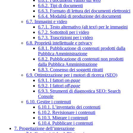
6.6.1. I documenti vanno sul web
6.6.2. Tipi di documenti
6.6.3. Formato di lettura dei documenti elettronici
6.6.4. Modalità di produzione dei documenti
6.7. Immagini e video
6.7.1. Testo alternativo (alt text) per le immagini
6.7.2. Sottotitoli per i video
6.7.3. Trascrizioni per i video
6.8. Proprietà intellettuale e privacy
6.8.1. Pubblicazione di contenuti prodotti dalla
Pubblica Amministrazione
6.8.2. Pubblicazione di contenuti non prodotti
dalla Pubblica Amministrazione
6.8.3. Consenso dei soggetti ritratti
6.9. Ottimizzazione per i motori di ricerca (SEO)
6.9.1. I fattori
on-page
6.9.2. I fattori
off-page
6.9.3. Strumenti di diagnostica SEO: Search
Console
6.10. Gestire i contenuti
6.10.1. L’inventario dei contenuti
6.10.2. Revisionare i contenuti
6.10.3. Migrare i contenuti
6.10.4. Pubblicare i contenuti
7. Progettazione dell’interazione