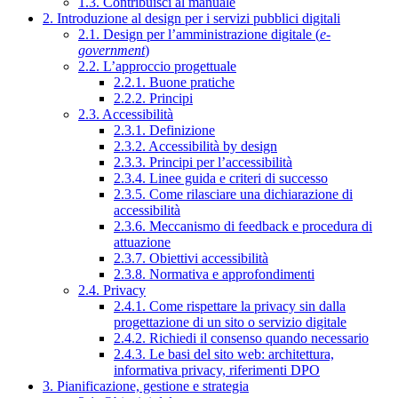
1.3. Contribuisci al manuale
2. Introduzione al design per i servizi pubblici digitali
2.1. Design per l’amministrazione digitale (
e-
government
)
2.2. L’approccio progettuale
2.2.1. Buone pratiche
2.2.2. Principi
2.3. Accessibilità
2.3.1. Definizione
2.3.2. Accessibilità by design
2.3.3. Principi per l’accessibilità
2.3.4. Linee guida e criteri di successo
2.3.5. Come rilasciare una dichiarazione di
accessibilità
2.3.6. Meccanismo di feedback e procedura di
attuazione
2.3.7. Obiettivi accessibilità
2.3.8. Normativa e approfondimenti
2.4. Privacy
2.4.1. Come rispettare la privacy sin dalla
progettazione di un sito o servizio digitale
2.4.2. Richiedi il consenso quando necessario
2.4.3. Le basi del sito web: architettura,
informativa privacy, riferimenti DPO
3. Pianificazione, gestione e strategia