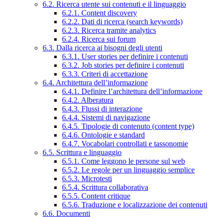
6.2. Ricerca utente sui contenuti e il linguaggio
6.2.1. Content discovery
6.2.2. Dati di ricerca (search keywords)
6.2.3. Ricerca tramite analytics
6.2.4. Ricerca sui forum
6.3. Dalla ricerca ai bisogni degli utenti
6.3.1. User stories per definire i contenuti
6.3.2. Job stories per definire i contenuti
6.3.3. Criteri di accettazione
6.4. Architettura dell’informazione
6.4.1. Definire l’architettura dell’informazione
6.4.2. Alberatura
6.4.3. Flussi di interazione
6.4.4. Sistemi di navigazione
6.4.5. Tipologie di contenuto (content type)
6.4.6. Ontologie e standard
6.4.7. Vocabolari controllati e tassonomie
6.5. Scrittura e linguaggio
6.5.1. Come leggono le persone sul web
6.5.2. Le regole per un linguaggio semplice
6.5.3. Microtesti
6.5.4. Scrittura collaborativa
6.5.5. Content critique
6.5.6. Traduzione e localizzazione dei contenuti
6.6. Documenti