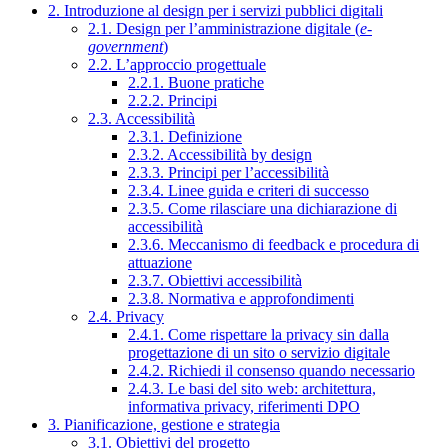
2. Introduzione al design per i servizi pubblici digitali
2.1. Design per l’amministrazione digitale (
e-
government
)
2.2. L’approccio progettuale
2.2.1. Buone pratiche
2.2.2. Principi
2.3. Accessibilità
2.3.1. Definizione
2.3.2. Accessibilità by design
2.3.3. Principi per l’accessibilità
2.3.4. Linee guida e criteri di successo
2.3.5. Come rilasciare una dichiarazione di
accessibilità
2.3.6. Meccanismo di feedback e procedura di
attuazione
2.3.7. Obiettivi accessibilità
2.3.8. Normativa e approfondimenti
2.4. Privacy
2.4.1. Come rispettare la privacy sin dalla
progettazione di un sito o servizio digitale
2.4.2. Richiedi il consenso quando necessario
2.4.3. Le basi del sito web: architettura,
informativa privacy, riferimenti DPO
3. Pianificazione, gestione e strategia
3.1. Obiettivi del progetto