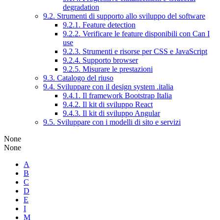
degradation
9.2. Strumenti di supporto allo sviluppo del software
9.2.1. Feature detection
9.2.2. Verificare le feature disponibili con Can I
use
9.2.3. Strumenti e risorse per CSS e JavaScript
9.2.4. Supporto browser
9.2.5. Misurare le prestazioni
9.3. Catalogo del riuso
9.4. Sviluppare con il design system .italia
9.4.1. Il framework Bootstrap Italia
9.4.2. Il kit di sviluppo React
9.4.3. Il kit di sviluppo Angular
9.5. Sviluppare con i modelli di sito e servizi
None
None
A
B
C
D
E
I
M