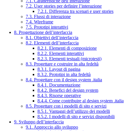
7.1. Caratteristiche dell’interazione
7.2. User stories per definire l’interazione
7.2.1. Differenza tra scenari e user stories
7.3. Flussi di interazione
7.4. Wireframe
7.5. Prototipi interattivi
8. Progettazione dell’interfaccia
8.1. Obiettivi dell’interfaccia
8.2. Elementi dell’interfaccia
8.2.1. Elementi di composizione
8.2.2. Elementi interattivi
8.2.3. Elementi testuali (microtesti)
8.3. Progettare e costruire in alta fedeltà
8.3.1. Layout di pagina
8.3.2. Prototipi in alta fedeltà
8.4. Progettare con il design system .italia
8.4.1. Documentazione
8.4.2. Benefici del design system
8.4.3. Risorse operative
8.4.4. Come contribuire al design system .italia
8.5. Progettare con i modelli di sito e servizi
8.5.1. Vantaggi dell’utilizzo dei modelli
8.5.2. I modelli di sito e servizi disponibili
9. Sviluppo dell’interfaccia
9.1. Approccio allo sviluppo