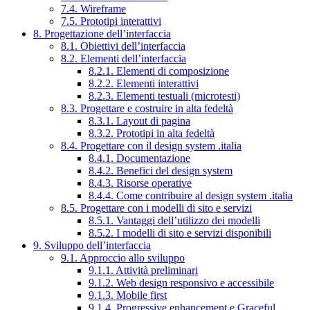
7.4. Wireframe
7.5. Prototipi interattivi
8. Progettazione dell’interfaccia
8.1. Obiettivi dell’interfaccia
8.2. Elementi dell’interfaccia
8.2.1. Elementi di composizione
8.2.2. Elementi interattivi
8.2.3. Elementi testuali (microtesti)
8.3. Progettare e costruire in alta fedeltà
8.3.1. Layout di pagina
8.3.2. Prototipi in alta fedeltà
8.4. Progettare con il design system .italia
8.4.1. Documentazione
8.4.2. Benefici del design system
8.4.3. Risorse operative
8.4.4. Come contribuire al design system .italia
8.5. Progettare con i modelli di sito e servizi
8.5.1. Vantaggi dell’utilizzo dei modelli
8.5.2. I modelli di sito e servizi disponibili
9. Sviluppo dell’interfaccia
9.1. Approccio allo sviluppo
9.1.1. Attività preliminari
9.1.2. Web design responsivo e accessibile
9.1.3. Mobile first
9.1.4. Progressive enhancement e Graceful