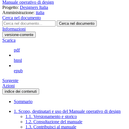
Manuale operativo di design
Progetto:
Designers Italia
Amministrazione:
italia
Cerca nel documento
Cerca nel documento
Informazioni
versione-corrente
Scarica
pdf
html
epub
Sorgente
Azioni
indice dei contenuti
Sommario
1. Scopo, destinatari e uso del Manuale operativo di design
1.1. Versionamento e storico
1.2. Consultazione del manuale
1.3. Contribuisci al manuale