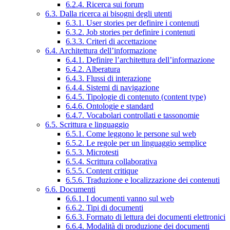
6.2.4. Ricerca sui forum
6.3. Dalla ricerca ai bisogni degli utenti
6.3.1. User stories per definire i contenuti
6.3.2. Job stories per definire i contenuti
6.3.3. Criteri di accettazione
6.4. Architettura dell’informazione
6.4.1. Definire l’architettura dell’informazione
6.4.2. Alberatura
6.4.3. Flussi di interazione
6.4.4. Sistemi di navigazione
6.4.5. Tipologie di contenuto (content type)
6.4.6. Ontologie e standard
6.4.7. Vocabolari controllati e tassonomie
6.5. Scrittura e linguaggio
6.5.1. Come leggono le persone sul web
6.5.2. Le regole per un linguaggio semplice
6.5.3. Microtesti
6.5.4. Scrittura collaborativa
6.5.5. Content critique
6.5.6. Traduzione e localizzazione dei contenuti
6.6. Documenti
6.6.1. I documenti vanno sul web
6.6.2. Tipi di documenti
6.6.3. Formato di lettura dei documenti elettronici
6.6.4. Modalità di produzione dei documenti