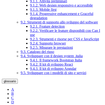
9.1.1. Attività preliminari
9.1.2. Web design responsivo e accessibile
9.1.3. Mobile first
9.1.4. Progressive enhancement e Graceful
degradation
9.2. Strumenti di supporto allo sviluppo del software
9.2.1. Feature detection
9.2.2. Verificare le feature disponibili con Can I
use
9.2.3. Strumenti e risorse per CSS e JavaScript
9.2.4. Supporto browser
9.2.5. Misurare le prestazioni
9.3. Catalogo del riuso
9.4. Sviluppare con il design system .italia
9.4.1. Il framework Bootstrap Italia
9.4.2. Il kit di sviluppo React
9.4.3. Il kit di sviluppo Angular
9.5. Sviluppare con i modelli di sito e servizi
glossario
A
B
C
D