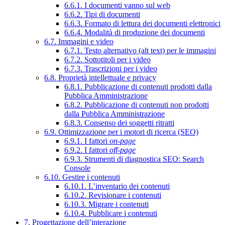
6.6.1. I documenti vanno sul web
6.6.2. Tipi di documenti
6.6.3. Formato di lettura dei documenti elettronici
6.6.4. Modalità di produzione dei documenti
6.7. Immagini e video
6.7.1. Testo alternativo (alt text) per le immagini
6.7.2. Sottotitoli per i video
6.7.3. Trascrizioni per i video
6.8. Proprietà intellettuale e privacy
6.8.1. Pubblicazione di contenuti prodotti dalla
Pubblica Amministrazione
6.8.2. Pubblicazione di contenuti non prodotti
dalla Pubblica Amministrazione
6.8.3. Consenso dei soggetti ritratti
6.9. Ottimizzazione per i motori di ricerca (SEO)
6.9.1. I fattori
on-page
6.9.2. I fattori
off-page
6.9.3. Strumenti di diagnostica SEO: Search
Console
6.10. Gestire i contenuti
6.10.1. L’inventario dei contenuti
6.10.2. Revisionare i contenuti
6.10.3. Migrare i contenuti
6.10.4. Pubblicare i contenuti
7. Progettazione dell’interazione