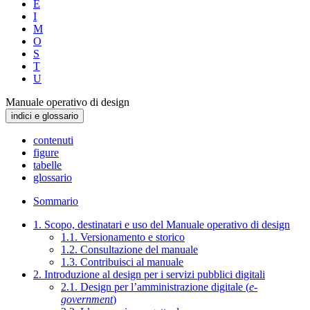
E
I
M
O
S
T
U
Manuale operativo di design
indici e glossario
contenuti
figure
tabelle
glossario
Sommario
1. Scopo, destinatari e uso del Manuale operativo di design
1.1. Versionamento e storico
1.2. Consultazione del manuale
1.3. Contribuisci al manuale
2. Introduzione al design per i servizi pubblici digitali
2.1. Design per l’amministrazione digitale (
e-
government
)