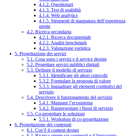
4.1.2. Questionari
4.1.3. Test di usabilità
4.1.4. Web analytics
4.1.5. Strumenti di mappatura dell’esperienza
utente
4.2. Ricerca secondaria
4.2.1. Ricerca documentale
4.2.2. Analisi benchmark
4.2.3. Valutazione euristica
5. Progettazione dei servizi
5.1. Cosa sono i servizi e il service design
5.2. Progettare servizi pubblici digitali
5.3. Definire il modello di servizio
5.3.1. Identificare gli attori coinvolti
5.3.2. Formulare la proposta di valore
5.3.3. Inquadrare gli elementi costitutivi del
servizio
5.4. Descrivere il funzionamento del servizio
5.4.1. Mappare l’ecosistema
5.4.2. Rappresentare i flussi di servizio
5.5. Co-progettare le soluzioni
5.5.1. Workshop di co-progettazione
6. Progettazione dei contenuti
6.1. Cos’è il content design
6.2. Ricerca utente sui contenuti e il linguaggio