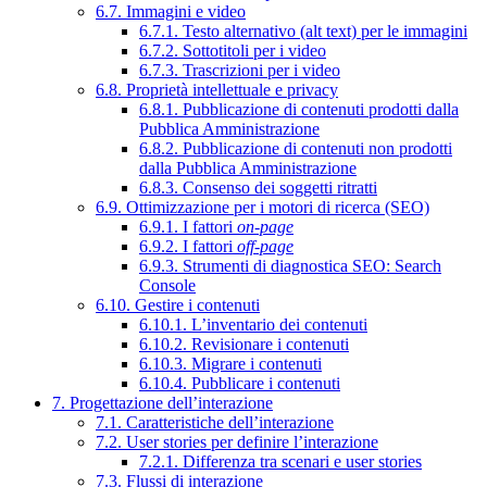
6.7. Immagini e video
6.7.1. Testo alternativo (alt text) per le immagini
6.7.2. Sottotitoli per i video
6.7.3. Trascrizioni per i video
6.8. Proprietà intellettuale e privacy
6.8.1. Pubblicazione di contenuti prodotti dalla
Pubblica Amministrazione
6.8.2. Pubblicazione di contenuti non prodotti
dalla Pubblica Amministrazione
6.8.3. Consenso dei soggetti ritratti
6.9. Ottimizzazione per i motori di ricerca (SEO)
6.9.1. I fattori
on-page
6.9.2. I fattori
off-page
6.9.3. Strumenti di diagnostica SEO: Search
Console
6.10. Gestire i contenuti
6.10.1. L’inventario dei contenuti
6.10.2. Revisionare i contenuti
6.10.3. Migrare i contenuti
6.10.4. Pubblicare i contenuti
7. Progettazione dell’interazione
7.1. Caratteristiche dell’interazione
7.2. User stories per definire l’interazione
7.2.1. Differenza tra scenari e user stories
7.3. Flussi di interazione