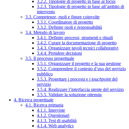
3.2.2. Tipologie di progetto in base al focus
3.2.3. Tipologie di progetto in base all’ambito di
intervento
3.3. Competenze, ruoli e figure coinvolte
3.3.1. Coordinatore di progetto
3.3.2. Definire ruoli e responsabilità
3.4. Metodo di lavoro
3.4.1. Definire processi, strumenti e rituali
3.4.2. Curare la documentazione di progetto
3.4.3. Organizzare tavoli tecnici collaborativi
3.4.4. Prendere decisioni
3.5. Il processo progettuale
3.5.1. Organizzare il progetto e la sua gestione
3.5.2. Comprendere il contesto d’uso del servizio
pubblico
3.5.3. Progettare i processi e i
touchpoint
del
servizio
3.5.4. Realizzare l’interfaccia utente del servizio
3.5.5. Validare la soluzione ottenuta
4. Ricerca progettuale
4.1. Ricerca primaria
4.1.1. Interviste
4.1.2. Questionari
4.1.3. Test di usabilità
4.1.4. Web analytics