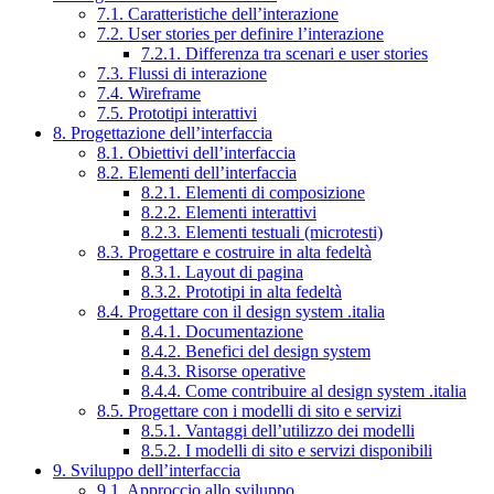
7.1. Caratteristiche dell’interazione
7.2. User stories per definire l’interazione
7.2.1. Differenza tra scenari e user stories
7.3. Flussi di interazione
7.4. Wireframe
7.5. Prototipi interattivi
8. Progettazione dell’interfaccia
8.1. Obiettivi dell’interfaccia
8.2. Elementi dell’interfaccia
8.2.1. Elementi di composizione
8.2.2. Elementi interattivi
8.2.3. Elementi testuali (microtesti)
8.3. Progettare e costruire in alta fedeltà
8.3.1. Layout di pagina
8.3.2. Prototipi in alta fedeltà
8.4. Progettare con il design system .italia
8.4.1. Documentazione
8.4.2. Benefici del design system
8.4.3. Risorse operative
8.4.4. Come contribuire al design system .italia
8.5. Progettare con i modelli di sito e servizi
8.5.1. Vantaggi dell’utilizzo dei modelli
8.5.2. I modelli di sito e servizi disponibili
9. Sviluppo dell’interfaccia
9.1. Approccio allo sviluppo