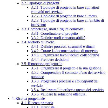
3.2. Tipologie di progetti
3.2.1. Tipologie di progetto in base agli attori
coinvolti nel servizio
3.2.2. Tipologie di progetto in base al focus
3.2.3. Tipologie di progetto in base all’ambito di
intervento
3.3. Competenze, ruoli e figure coinvolte
3.3.1. Coordinatore di progetto
3.3.2. Definire ruoli e responsabilità
3.4. Metodo di lavoro
3.4.1. Definire processi, strumenti e rituali
3.4.2. Curare la documentazione di progetto
3.4.3. Organizzare tavoli tecnici collaborativi
3.4.4. Prendere decisioni
3.5. Il processo progettuale
3.5.1. Organizzare il progetto e la sua gestione
3.5.2. Comprendere il contesto d’uso del servizio
pubblico
3.5.3. Progettare i processi e i
touchpoint
del
servizio
3.5.4. Realizzare l’interfaccia utente del servizio
3.5.5. Validare la soluzione ottenuta
4. Ricerca progettuale
4.1. Ricerca primaria
4.1.1. Interviste