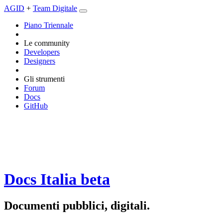
AGID
+
Team Digitale
Piano Triennale
Le community
Developers
Designers
Gli strumenti
Forum
Docs
GitHub
Docs Italia
beta
Documenti pubblici, digitali.