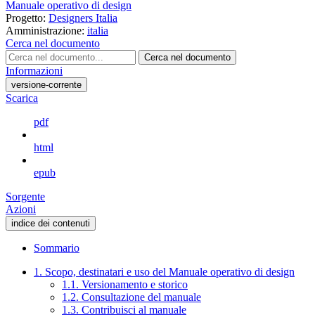
Manuale operativo di design
Progetto:
Designers Italia
Amministrazione:
italia
Cerca nel documento
Cerca nel documento
Informazioni
versione-corrente
Scarica
pdf
html
epub
Sorgente
Azioni
indice dei contenuti
Sommario
1. Scopo, destinatari e uso del Manuale operativo di design
1.1. Versionamento e storico
1.2. Consultazione del manuale
1.3. Contribuisci al manuale