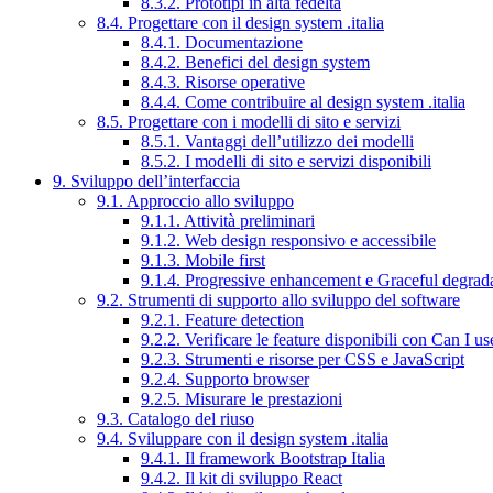
8.3.2. Prototipi in alta fedeltà
8.4. Progettare con il design system .italia
8.4.1. Documentazione
8.4.2. Benefici del design system
8.4.3. Risorse operative
8.4.4. Come contribuire al design system .italia
8.5. Progettare con i modelli di sito e servizi
8.5.1. Vantaggi dell’utilizzo dei modelli
8.5.2. I modelli di sito e servizi disponibili
9. Sviluppo dell’interfaccia
9.1. Approccio allo sviluppo
9.1.1. Attività preliminari
9.1.2. Web design responsivo e accessibile
9.1.3. Mobile first
9.1.4. Progressive enhancement e Graceful degrad
9.2. Strumenti di supporto allo sviluppo del software
9.2.1. Feature detection
9.2.2. Verificare le feature disponibili con Can I us
9.2.3. Strumenti e risorse per CSS e JavaScript
9.2.4. Supporto browser
9.2.5. Misurare le prestazioni
9.3. Catalogo del riuso
9.4. Sviluppare con il design system .italia
9.4.1. Il framework Bootstrap Italia
9.4.2. Il kit di sviluppo React