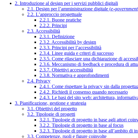
2. Introduzione al design per i servizi pubblici digitali
2.1. Design per l’amministrazione digitale (
e-government
2.2. L’approccio progettuale
2.2.1. Buone pratiche
2.2.2. Principi
2.3. Accessibilità
2.3.1. Definizione
2.3.2. Accessibilità by design
2.3.3. Principi per l’accessibilità
2.3.4. Linee guida e criteri di successo
2.3.5. Come rilasciare una dichiarazione di accessib
2.3.6. Meccanismo di feedback e procedura di attu
2.3.7. Obiettivi accessibilità
2.3.8. Normativa e approfondimenti
2.4. Privacy
2.4.1. Come rispettare la privacy sin dalla progettaz
2.4.2. Richiedi il consenso quando necessario
2.4.3. Le basi del sito web: architettura, informati
3. Pianificazione, gestione e strategia
3.1. Obiettivi del progetto
3.2. Tipologie di progetti
3.2.1. Tipologie di progetto in base agli attori coinv
3.2.2. Tipologie di progetto in base al focus
3.2.3. Tipologie di progetto in base all’ambito di i
3.3. Competenze, ruoli e figure coinvolte