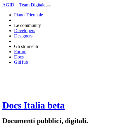
AGID
+
Team Digitale
Piano Triennale
Le community
Developers
Designers
Gli strumenti
Forum
Docs
GitHub
Docs Italia
beta
Documenti pubblici, digitali.