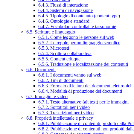
6.4.3. Flussi di interazione
6.4.4. Sistemi di navigazione
6.4.5. Tipologie di contenuto (content type)
6.4.6. Ontologie e standard
6.4.7. Vocabolari controllati e tassonomie
6.5. Scrittura e linguaggio
6.5.1. Come leggono le persone sul web
6.5.2. Le regole per un linguaggio semplice
6.5.3. Microtesti
6.5.4. Scrittura collaborativa
6.5.5. Content critique
6.5.6. Traduzione e localizzazione dei contenuti
6.6. Documenti
6.6.1. I documenti vanno sul web
6.6.2. Tipi di documenti
6.6.3. Formato di lettura dei documenti elettronici
6.6.4. Modalità di produzione dei documenti
6.7. Immagini e video
6.7.1. Testo alternativo (alt text) per le immagini
6.7.2. Sottotitoli per i video
6.7.3. Trascrizioni per i video
6.8. Proprietà intellettuale e privacy
6.8.1. Pubblicazione di contenuti prodotti dalla P
6.8.2. Pubblicazione di contenuti non prodotti dal