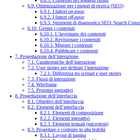
6.8.3. Consenso dei soggetti ritratti
6.9. Ottimizzazione per i motori di ricerca (SEO)
6.9.1. I fattori
on-page
6.9.2. I fattori
off-page
6.9.3. Strumenti di diagnostica SEO: Search Cons
6.10. Gestire i contenuti
6.10.1. L’inventario dei contenuti
6.10.2. Revisionare i contenuti
6.10.3. Migrare i contenuti
6.10.4. Pubblicare i contenuti
7. Progettazione dell’interazione
7.1. Caratteristiche dell’interazione
7.2. User stories per definire l’interazione
7.2.1. Differenza tra scenari e user stories
7.3. Flussi di interazione
7.4. Wireframe
7.5. Prototipi interattivi
8. Progettazione dell’interfaccia
8.1. Obiettivi dell’interfaccia
8.2. Elementi dell’interfaccia
8.2.1. Elementi di composizione
8.2.2. Elementi interattivi
8.2.3. Elementi testuali (microtesti)
8.3. Progettare e costruire in alta fedeltà
8.3.1. Layout di pagina