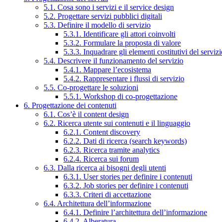
5.1. Cosa sono i servizi e il service design
5.2. Progettare servizi pubblici digitali
5.3. Definire il modello di servizio
5.3.1. Identificare gli attori coinvolti
5.3.2. Formulare la proposta di valore
5.3.3. Inquadrare gli elementi costitutivi del serviz
5.4. Descrivere il funzionamento del servizio
5.4.1. Mappare l’ecosistema
5.4.2. Rappresentare i flussi di servizio
5.5. Co-progettare le soluzioni
5.5.1. Workshop di co-progettazione
6. Progettazione dei contenuti
6.1. Cos’è il content design
6.2. Ricerca utente sui contenuti e il linguaggio
6.2.1. Content discovery
6.2.2. Dati di ricerca (search keywords)
6.2.3. Ricerca tramite analytics
6.2.4. Ricerca sui forum
6.3. Dalla ricerca ai bisogni degli utenti
6.3.1. User stories per definire i contenuti
6.3.2. Job stories per definire i contenuti
6.3.3. Criteri di accettazione
6.4. Architettura dell’informazione
6.4.1. Definire l’architettura dell’informazione
6.4.2. Alberatura