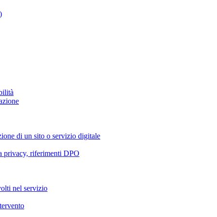
)
ilità
azione
ione di un sito o servizio digitale
va privacy, riferimenti DPO
olti nel servizio
ntervento