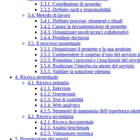
3.3.1. Coordinatore di progetto
3.3.2. Definire ruoli e responsabilità
3.4. Metodo di lavoro
3.4.1. Definire processi, strumenti e rituali
3.4.2. Curare la documentazione di progetto
3.4.3. Organizzare tavoli tecnici collaborativi
3.4.4. Prendere decisioni
3.5. Il processo progettuale
3.5.1. Organizzare il progetto e la sua gestione
3.5.2. Comprendere il contesto d’uso del servizio 
3.5.3. Progettare i processi e i
touchpoint
del servi
3.5.4. Realizzare l’interfaccia utente del servizio
3.5.5. Validare la soluzione ottenuta
4. Ricerca progettuale
4.1. Ricerca primaria
4.1.1. Interviste
4.1.2. Questionari
4.1.3. Test di usabilità
4.1.4. Web analytics
4.1.5. Strumenti di mappatura dell’esperienza uten
4.2. Ricerca secondaria
4.2.1. Ricerca documentale
4.2.2. Analisi benchmark
4.2.3. Valutazione euristica
5. Progettazione dei servizi