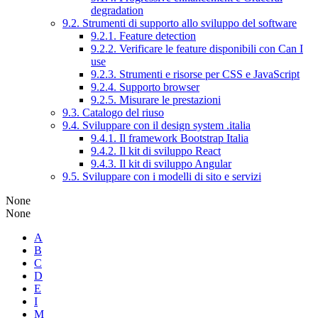
degradation
9.2. Strumenti di supporto allo sviluppo del software
9.2.1. Feature detection
9.2.2. Verificare le feature disponibili con Can I
use
9.2.3. Strumenti e risorse per CSS e JavaScript
9.2.4. Supporto browser
9.2.5. Misurare le prestazioni
9.3. Catalogo del riuso
9.4. Sviluppare con il design system .italia
9.4.1. Il framework Bootstrap Italia
9.4.2. Il kit di sviluppo React
9.4.3. Il kit di sviluppo Angular
9.5. Sviluppare con i modelli di sito e servizi
None
None
A
B
C
D
E
I
M