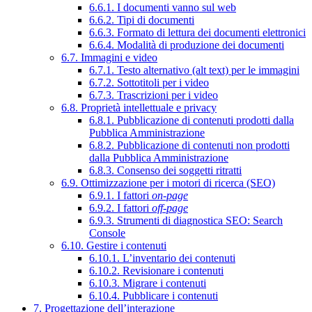
6.6.1. I documenti vanno sul web
6.6.2. Tipi di documenti
6.6.3. Formato di lettura dei documenti elettronici
6.6.4. Modalità di produzione dei documenti
6.7. Immagini e video
6.7.1. Testo alternativo (alt text) per le immagini
6.7.2. Sottotitoli per i video
6.7.3. Trascrizioni per i video
6.8. Proprietà intellettuale e privacy
6.8.1. Pubblicazione di contenuti prodotti dalla
Pubblica Amministrazione
6.8.2. Pubblicazione di contenuti non prodotti
dalla Pubblica Amministrazione
6.8.3. Consenso dei soggetti ritratti
6.9. Ottimizzazione per i motori di ricerca (SEO)
6.9.1. I fattori
on-page
6.9.2. I fattori
off-page
6.9.3. Strumenti di diagnostica SEO: Search
Console
6.10. Gestire i contenuti
6.10.1. L’inventario dei contenuti
6.10.2. Revisionare i contenuti
6.10.3. Migrare i contenuti
6.10.4. Pubblicare i contenuti
7. Progettazione dell’interazione