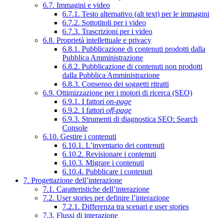
6.7. Immagini e video
6.7.1. Testo alternativo (alt text) per le immagini
6.7.2. Sottotitoli per i video
6.7.3. Trascrizioni per i video
6.8. Proprietà intellettuale e privacy
6.8.1. Pubblicazione di contenuti prodotti dalla
Pubblica Amministrazione
6.8.2. Pubblicazione di contenuti non prodotti
dalla Pubblica Amministrazione
6.8.3. Consenso dei soggetti ritratti
6.9. Ottimizzazione per i motori di ricerca (SEO)
6.9.1. I fattori
on-page
6.9.2. I fattori
off-page
6.9.3. Strumenti di diagnostica SEO: Search
Console
6.10. Gestire i contenuti
6.10.1. L’inventario dei contenuti
6.10.2. Revisionare i contenuti
6.10.3. Migrare i contenuti
6.10.4. Pubblicare i contenuti
7. Progettazione dell’interazione
7.1. Caratteristiche dell’interazione
7.2. User stories per definire l’interazione
7.2.1. Differenza tra scenari e user stories
7.3. Flussi di interazione