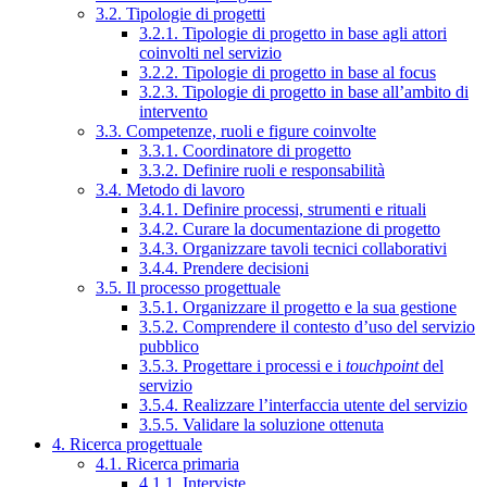
3.2. Tipologie di progetti
3.2.1. Tipologie di progetto in base agli attori
coinvolti nel servizio
3.2.2. Tipologie di progetto in base al focus
3.2.3. Tipologie di progetto in base all’ambito di
intervento
3.3. Competenze, ruoli e figure coinvolte
3.3.1. Coordinatore di progetto
3.3.2. Definire ruoli e responsabilità
3.4. Metodo di lavoro
3.4.1. Definire processi, strumenti e rituali
3.4.2. Curare la documentazione di progetto
3.4.3. Organizzare tavoli tecnici collaborativi
3.4.4. Prendere decisioni
3.5. Il processo progettuale
3.5.1. Organizzare il progetto e la sua gestione
3.5.2. Comprendere il contesto d’uso del servizio
pubblico
3.5.3. Progettare i processi e i
touchpoint
del
servizio
3.5.4. Realizzare l’interfaccia utente del servizio
3.5.5. Validare la soluzione ottenuta
4. Ricerca progettuale
4.1. Ricerca primaria
4.1.1. Interviste