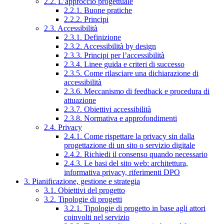
2.2. L’approccio progettuale
2.2.1. Buone pratiche
2.2.2. Principi
2.3. Accessibilità
2.3.1. Definizione
2.3.2. Accessibilità by design
2.3.3. Principi per l’accessibilità
2.3.4. Linee guida e criteri di successo
2.3.5. Come rilasciare una dichiarazione di
accessibilità
2.3.6. Meccanismo di feedback e procedura di
attuazione
2.3.7. Obiettivi accessibilità
2.3.8. Normativa e approfondimenti
2.4. Privacy
2.4.1. Come rispettare la privacy sin dalla
progettazione di un sito o servizio digitale
2.4.2. Richiedi il consenso quando necessario
2.4.3. Le basi del sito web: architettura,
informativa privacy, riferimenti DPO
3. Pianificazione, gestione e strategia
3.1. Obiettivi del progetto
3.2. Tipologie di progetti
3.2.1. Tipologie di progetto in base agli attori
coinvolti nel servizio