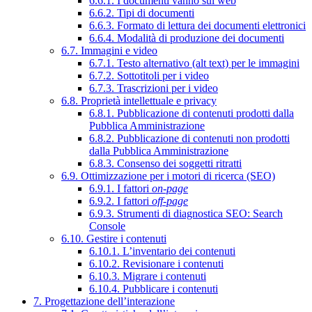
6.6.1. I documenti vanno sul web
6.6.2. Tipi di documenti
6.6.3. Formato di lettura dei documenti elettronici
6.6.4. Modalità di produzione dei documenti
6.7. Immagini e video
6.7.1. Testo alternativo (alt text) per le immagini
6.7.2. Sottotitoli per i video
6.7.3. Trascrizioni per i video
6.8. Proprietà intellettuale e privacy
6.8.1. Pubblicazione di contenuti prodotti dalla
Pubblica Amministrazione
6.8.2. Pubblicazione di contenuti non prodotti
dalla Pubblica Amministrazione
6.8.3. Consenso dei soggetti ritratti
6.9. Ottimizzazione per i motori di ricerca (SEO)
6.9.1. I fattori
on-page
6.9.2. I fattori
off-page
6.9.3. Strumenti di diagnostica SEO: Search
Console
6.10. Gestire i contenuti
6.10.1. L’inventario dei contenuti
6.10.2. Revisionare i contenuti
6.10.3. Migrare i contenuti
6.10.4. Pubblicare i contenuti
7. Progettazione dell’interazione