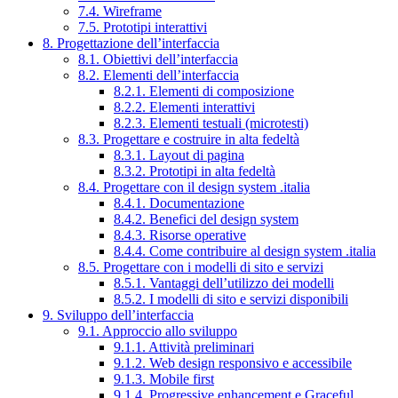
7.4. Wireframe
7.5. Prototipi interattivi
8. Progettazione dell’interfaccia
8.1. Obiettivi dell’interfaccia
8.2. Elementi dell’interfaccia
8.2.1. Elementi di composizione
8.2.2. Elementi interattivi
8.2.3. Elementi testuali (microtesti)
8.3. Progettare e costruire in alta fedeltà
8.3.1. Layout di pagina
8.3.2. Prototipi in alta fedeltà
8.4. Progettare con il design system .italia
8.4.1. Documentazione
8.4.2. Benefici del design system
8.4.3. Risorse operative
8.4.4. Come contribuire al design system .italia
8.5. Progettare con i modelli di sito e servizi
8.5.1. Vantaggi dell’utilizzo dei modelli
8.5.2. I modelli di sito e servizi disponibili
9. Sviluppo dell’interfaccia
9.1. Approccio allo sviluppo
9.1.1. Attività preliminari
9.1.2. Web design responsivo e accessibile
9.1.3. Mobile first
9.1.4. Progressive enhancement e Graceful