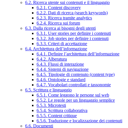
6.2. Ricerca utente sui contenuti e il linguaggio
6.2.1. Content discovery
6.2.2. Dati di ricerca (search keywords)
6.2.3. Ricerca tramite analytics
6.2.4. Ricerca sui forum
6.3. Dalla ricerca ai bisogni degli utenti
6.3.1. User stories per definire i contenuti
6.3.2. Job stories per definire i contenuti
6.3.3. Criteri di accettazione
6.4. Architettura dell’informazione
6.4.1. Definire l’architettura dell’informazione
6.4.2. Alberatura
6.4.3. Flussi di interazione
6.4.4. Sistemi di navigazione
6.4.5. Tipologie di contenuto (content type)
6.4.6. Ontologie e standard
6.4.7. Vocabolari controllati e tassonomie
6.5. Scrittura e linguaggio
6.5.1. Come leggono le persone sul web
6.5.2. Le regole per un linguaggio semplice
6.5.3. Microtesti
6.5.4. Scrittura collaborativa
6.5.5. Content critique
6.5.6. Traduzione e localizzazione dei contenuti
6.6. Documenti