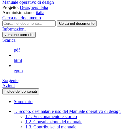
Manuale operativo di design
Progetto:
Designers Italia
Amministrazione:
italia
Cerca nel documento
Cerca nel documento
Informazioni
versione-corrente
Scarica
pdf
html
epub
Sorgente
Azioni
indice dei contenuti
Sommario
1. Scopo, destinatari e uso del Manuale operativo di design
1.1. Versionamento e storico
1.2. Consultazione del manuale
1.3. Contribuisci al manuale