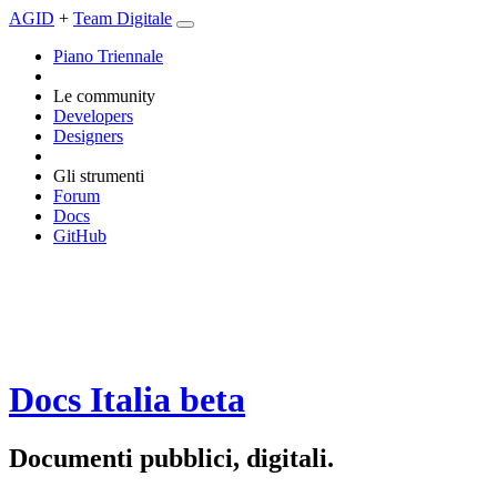
AGID
+
Team Digitale
Piano Triennale
Le community
Developers
Designers
Gli strumenti
Forum
Docs
GitHub
Docs Italia
beta
Documenti pubblici, digitali.