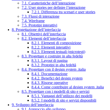
7.1. Caratteristiche dell’interazione
7.2. User stories per definire l’interazione
7.2.1. Differenza tra scenari e user stories
7.3. Flussi di interazione
7.4. Wireframe
7.5. Prototipi interattivi
8. Progettazione dell’interfaccia
8.1. Obiettivi dell’interfaccia
8.2. Elementi dell’interfaccia
8.2.1. Elementi di composizione
8.2.2. Elementi interattivi
8.2.3. Elementi testuali (microtesti)
8.3. Progettare e costruire in alta fedeltà
8.3.1. Layout di pagina
8.3.2. Prototipi in alta fedeltà
8.4. Progettare con il design system .italia
8.4.1. Documentazione
8.4.2. Benefici del design system
8.4.3. Risorse operative
8.4.4. Come contribuire al design system .italia
8.5. Progettare con i modelli di sito e servizi
8.5.1. Vantaggi dell’utilizzo dei modelli
8.5.2. I modelli di sito e servizi disponibili
9. Sviluppo dell’interfaccia
9.1. Approccio allo sviluppo