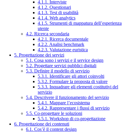
4.1.1. Interviste
4.1.2. Questionari
4.1.3. Test di usabilità
4.1.4. Web analytics
4.1.5. Strumenti di mappatura dell’esperienza
utente
4.2. Ricerca secondaria
4.2.1. Ricerca documentale
4.2.2. Analisi benchmark
4.2.3. Valutazione euristica
5. Progettazione dei servizi
5.1. Cosa sono i servizi e il service design
5.2. Progettare servizi pubblici digitali
5.3. Definire il modello di servizio
5.3.1. Identificare gli attori coinvolti
5.3.2. Formulare la proposta di valore
5.3.3. Inquadrare gli elementi costitutivi del
servizio
5.4. Descrivere il funzionamento del servizio
5.4.1. Mappare l’ecosistema
5.4.2. Rappresentare i flussi di servizio
5.5. Co-progettare le soluzioni
5.5.1. Workshop di co-progettazione
6. Progettazione dei contenuti
6.1. Cos’è il content design