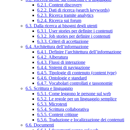
6.2.1. Content discovery
6.2.2. Dati di ricerca (search keywords)
6.2.3. Ricerca tramite analytics
6.2.4. Ricerca sui forum
6.3. Dalla ricerca ai bisogni degli utenti
6.3.1. User stories per definire i contenuti
6.3.2. Job stories per definire i contenuti
6.3.3. Criteri di accettazione
6.4. Architettura dell’informazione
6.4.1. Definire l’architettura dell’informazione
6.4.2. Alberatura
6.4.3. Flussi di interazione
6.4.4. Sistemi di navigazione
6.4.5. Tipologie di contenuto (content type)
6.4.6. Ontologie e standard
6.4.7. Vocabolari controllati e tassonomie
6.5. Scrittura e linguaggio
6.5.1. Come leggono le persone sul web
6.5.2. Le regole per un linguaggio semplice
6.5.3. Microtesti
6.5.4. Scrittura collaborativa
6.5.5. Content critique
6.5.6. Traduzione e localizzazione dei contenuti
6.6. Documenti