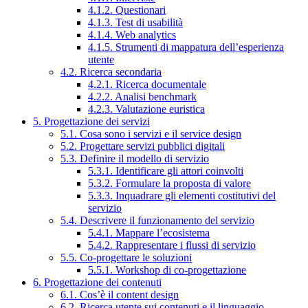
4.1.2. Questionari
4.1.3. Test di usabilità
4.1.4. Web analytics
4.1.5. Strumenti di mappatura dell’esperienza
utente
4.2. Ricerca secondaria
4.2.1. Ricerca documentale
4.2.2. Analisi benchmark
4.2.3. Valutazione euristica
5. Progettazione dei servizi
5.1. Cosa sono i servizi e il service design
5.2. Progettare servizi pubblici digitali
5.3. Definire il modello di servizio
5.3.1. Identificare gli attori coinvolti
5.3.2. Formulare la proposta di valore
5.3.3. Inquadrare gli elementi costitutivi del
servizio
5.4. Descrivere il funzionamento del servizio
5.4.1. Mappare l’ecosistema
5.4.2. Rappresentare i flussi di servizio
5.5. Co-progettare le soluzioni
5.5.1. Workshop di co-progettazione
6. Progettazione dei contenuti
6.1. Cos’è il content design
6.2. Ricerca utente sui contenuti e il linguaggio