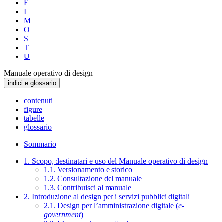
E
I
M
O
S
T
U
Manuale operativo di design
indici e glossario
contenuti
figure
tabelle
glossario
Sommario
1. Scopo, destinatari e uso del Manuale operativo di design
1.1. Versionamento e storico
1.2. Consultazione del manuale
1.3. Contribuisci al manuale
2. Introduzione al design per i servizi pubblici digitali
2.1. Design per l’amministrazione digitale (
e-
government
)