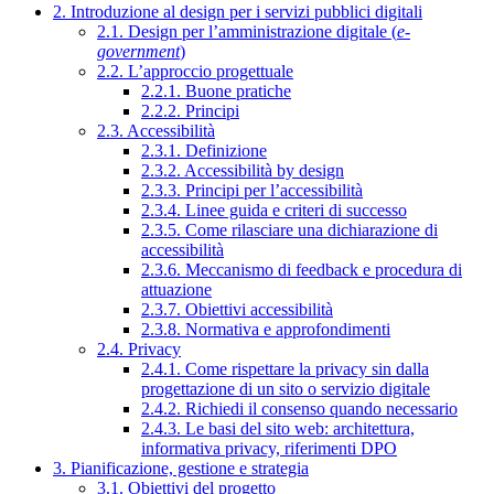
2. Introduzione al design per i servizi pubblici digitali
2.1. Design per l’amministrazione digitale (
e-
government
)
2.2. L’approccio progettuale
2.2.1. Buone pratiche
2.2.2. Principi
2.3. Accessibilità
2.3.1. Definizione
2.3.2. Accessibilità by design
2.3.3. Principi per l’accessibilità
2.3.4. Linee guida e criteri di successo
2.3.5. Come rilasciare una dichiarazione di
accessibilità
2.3.6. Meccanismo di feedback e procedura di
attuazione
2.3.7. Obiettivi accessibilità
2.3.8. Normativa e approfondimenti
2.4. Privacy
2.4.1. Come rispettare la privacy sin dalla
progettazione di un sito o servizio digitale
2.4.2. Richiedi il consenso quando necessario
2.4.3. Le basi del sito web: architettura,
informativa privacy, riferimenti DPO
3. Pianificazione, gestione e strategia
3.1. Obiettivi del progetto