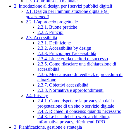
1.3. Contribuisci al manuale
2. Introduzione al design per i servizi pubblici digitali
2.1. Design per l’amministrazione digitale (
e-
government
)
2.2. L’approccio progettuale
2.2.1. Buone pratiche
2.2.2. Principi
2.3. Accessibilità
2.3.1. Definizione
2.3.2. Accessibilità by design
2.3.3. Principi per l’accessibilità
2.3.4. Linee guida e criteri di successo
2.3.5. Come rilasciare una dichiarazione di
accessibilità
2.3.6. Meccanismo di feedback e procedura di
attuazione
2.3.7. Obiettivi accessibilità
2.3.8. Normativa e approfondimenti
2.4. Privacy
2.4.1. Come rispettare la privacy sin dalla
progettazione di un sito o servizio digitale
2.4.2. Richiedi il consenso quando necessario
2.4.3. Le basi del sito web: architettura,
informativa privacy, riferimenti DPO
3. Pianificazione, gestione e strategia