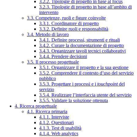
3.2.2. Tipologie di progetto in base al focus
3.2.3. Tipologie di progetto in base all’ambito di
intervento
3.3. Competenze, ruoli e figure coinvolte
3.3.1. Coordinatore di progetto
3.3.2. Definire ruoli e responsabilità
3.4. Metodo di lavoro
3.4.1. Definire processi, strumenti e rituali
3.4.2. Curare la documentazione di progetto
3.4.3. Organizzare tavoli tecnici collaborativi
3.4.4. Prendere decisioni
3.5. Il processo progettuale
3.5.1. Organizzare il progetto e la sua gestione
3.5.2. Comprendere il contesto d’uso del servizio
pubblico
3.5.3. Progettare i processi e i
touchpoint
del
servizio
3.5.4. Realizzare l’interfaccia utente del servizio
3.5.5. Validare la soluzione ottenuta
4. Ricerca progettuale
4.1. Ricerca primaria
4.1.1. Interviste
4.1.2. Questionari
4.1.3. Test di usabilità
4.1.4. Web analytics