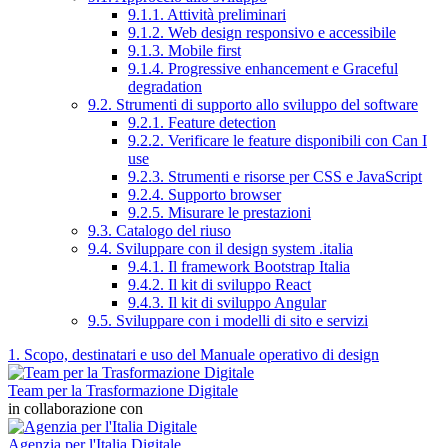
9.1.1. Attività preliminari
9.1.2. Web design responsivo e accessibile
9.1.3. Mobile first
9.1.4. Progressive enhancement e Graceful
degradation
9.2. Strumenti di supporto allo sviluppo del software
9.2.1. Feature detection
9.2.2. Verificare le feature disponibili con Can I
use
9.2.3. Strumenti e risorse per CSS e JavaScript
9.2.4. Supporto browser
9.2.5. Misurare le prestazioni
9.3. Catalogo del riuso
9.4. Sviluppare con il design system .italia
9.4.1. Il framework Bootstrap Italia
9.4.2. Il kit di sviluppo React
9.4.3. Il kit di sviluppo Angular
9.5. Sviluppare con i modelli di sito e servizi
1. Scopo, destinatari e uso del Manuale operativo di design
Team per la Trasformazione Digitale
in collaborazione con
Agenzia per l'Italia Digitale