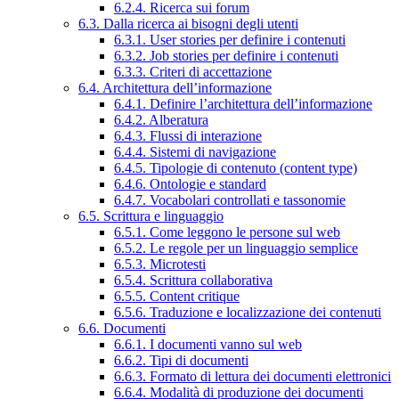
6.2.4. Ricerca sui forum
6.3. Dalla ricerca ai bisogni degli utenti
6.3.1. User stories per definire i contenuti
6.3.2. Job stories per definire i contenuti
6.3.3. Criteri di accettazione
6.4. Architettura dell’informazione
6.4.1. Definire l’architettura dell’informazione
6.4.2. Alberatura
6.4.3. Flussi di interazione
6.4.4. Sistemi di navigazione
6.4.5. Tipologie di contenuto (content type)
6.4.6. Ontologie e standard
6.4.7. Vocabolari controllati e tassonomie
6.5. Scrittura e linguaggio
6.5.1. Come leggono le persone sul web
6.5.2. Le regole per un linguaggio semplice
6.5.3. Microtesti
6.5.4. Scrittura collaborativa
6.5.5. Content critique
6.5.6. Traduzione e localizzazione dei contenuti
6.6. Documenti
6.6.1. I documenti vanno sul web
6.6.2. Tipi di documenti
6.6.3. Formato di lettura dei documenti elettronici
6.6.4. Modalità di produzione dei documenti