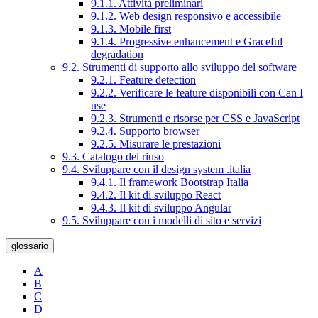
9.1.1. Attività preliminari
9.1.2. Web design responsivo e accessibile
9.1.3. Mobile first
9.1.4. Progressive enhancement e Graceful
degradation
9.2. Strumenti di supporto allo sviluppo del software
9.2.1. Feature detection
9.2.2. Verificare le feature disponibili con Can I
use
9.2.3. Strumenti e risorse per CSS e JavaScript
9.2.4. Supporto browser
9.2.5. Misurare le prestazioni
9.3. Catalogo del riuso
9.4. Sviluppare con il design system .italia
9.4.1. Il framework Bootstrap Italia
9.4.2. Il kit di sviluppo React
9.4.3. Il kit di sviluppo Angular
9.5. Sviluppare con i modelli di sito e servizi
glossario
A
B
C
D