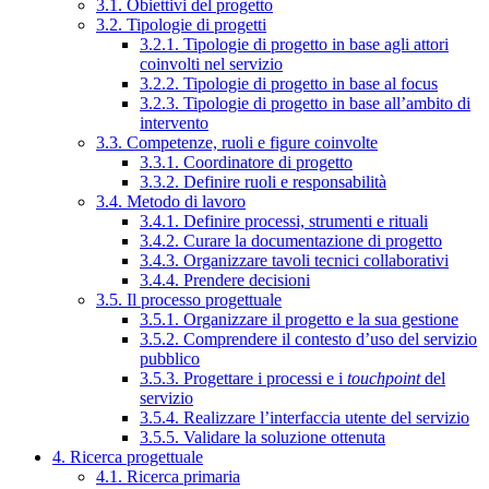
3.1. Obiettivi del progetto
3.2. Tipologie di progetti
3.2.1. Tipologie di progetto in base agli attori
coinvolti nel servizio
3.2.2. Tipologie di progetto in base al focus
3.2.3. Tipologie di progetto in base all’ambito di
intervento
3.3. Competenze, ruoli e figure coinvolte
3.3.1. Coordinatore di progetto
3.3.2. Definire ruoli e responsabilità
3.4. Metodo di lavoro
3.4.1. Definire processi, strumenti e rituali
3.4.2. Curare la documentazione di progetto
3.4.3. Organizzare tavoli tecnici collaborativi
3.4.4. Prendere decisioni
3.5. Il processo progettuale
3.5.1. Organizzare il progetto e la sua gestione
3.5.2. Comprendere il contesto d’uso del servizio
pubblico
3.5.3. Progettare i processi e i
touchpoint
del
servizio
3.5.4. Realizzare l’interfaccia utente del servizio
3.5.5. Validare la soluzione ottenuta
4. Ricerca progettuale
4.1. Ricerca primaria