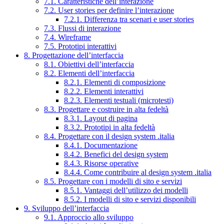
7.1. Caratteristiche dell’interazione
7.2. User stories per definire l’interazione
7.2.1. Differenza tra scenari e user stories
7.3. Flussi di interazione
7.4. Wireframe
7.5. Prototipi interattivi
8. Progettazione dell’interfaccia
8.1. Obiettivi dell’interfaccia
8.2. Elementi dell’interfaccia
8.2.1. Elementi di composizione
8.2.2. Elementi interattivi
8.2.3. Elementi testuali (microtesti)
8.3. Progettare e costruire in alta fedeltà
8.3.1. Layout di pagina
8.3.2. Prototipi in alta fedeltà
8.4. Progettare con il design system .italia
8.4.1. Documentazione
8.4.2. Benefici del design system
8.4.3. Risorse operative
8.4.4. Come contribuire al design system .italia
8.5. Progettare con i modelli di sito e servizi
8.5.1. Vantaggi dell’utilizzo dei modelli
8.5.2. I modelli di sito e servizi disponibili
9. Sviluppo dell’interfaccia
9.1. Approccio allo sviluppo