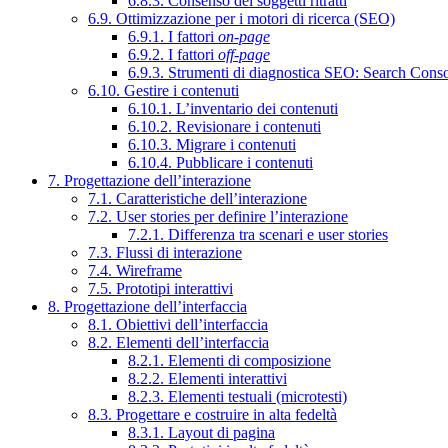
6.8.3. Consenso dei soggetti ritratti
6.9. Ottimizzazione per i motori di ricerca (SEO)
6.9.1. I fattori
on-page
6.9.2. I fattori
off-page
6.9.3. Strumenti di diagnostica SEO: Search Cons
6.10. Gestire i contenuti
6.10.1. L’inventario dei contenuti
6.10.2. Revisionare i contenuti
6.10.3. Migrare i contenuti
6.10.4. Pubblicare i contenuti
7. Progettazione dell’interazione
7.1. Caratteristiche dell’interazione
7.2. User stories per definire l’interazione
7.2.1. Differenza tra scenari e user stories
7.3. Flussi di interazione
7.4. Wireframe
7.5. Prototipi interattivi
8. Progettazione dell’interfaccia
8.1. Obiettivi dell’interfaccia
8.2. Elementi dell’interfaccia
8.2.1. Elementi di composizione
8.2.2. Elementi interattivi
8.2.3. Elementi testuali (microtesti)
8.3. Progettare e costruire in alta fedeltà
8.3.1. Layout di pagina