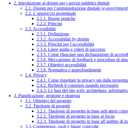
2. Introduzione al design per i servizi pubblici digitali
2.1. Design per l’amministrazione digitale (
e-government
2.2. L’approccio progettuale
2.2.1. Buone pratiche
2.2.2. Principi
2.3. Accessibilità
2.3.1. Definizione
2.3.2. Accessibilità by design
2.3.3. Principi per l’accessibilità
2.3.4. Linee guida e criteri di successo
2.3.5. Come rilasciare una dichiarazione di accessib
2.3.6. Meccanismo di feedback e procedura di attu
2.3.7. Obiettivi accessibilità
2.3.8. Normativa e approfondimenti
2.4. Privacy
2.4.1. Come rispettare la privacy sin dalla progettaz
2.4.2. Richiedi il consenso quando necessario
2.4.3. Le basi del sito web: architettura, informati
3. Pianificazione, gestione e strategia
3.1. Obiettivi del progetto
3.2. Tipologie di progetti
3.2.1. Tipologie di progetto in base agli attori coinv
3.2.2. Tipologie di progetto in base al focus
3.2.3. Tipologie di progetto in base all’ambito di i
3.3. Competenze, ruoli e figure coinvolte