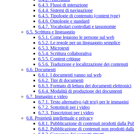
6.4.3. Flussi di interazione
6.4.4. Sistemi di navigazione
6.4.5. Tipologie di contenuto (content type)
6.4.6. Ontologie e standard
6.4.7. Vocabolari controllati e tassonomie
6.5. Scrittura e linguaggio
6.5.1. Come leggono le persone sul web
6.5.2. Le regole per un linguaggio semplice
6.5.3. Microtesti
6.5.4. Scrittura collaborativa
6.5.5. Content critique
6.5.6. Traduzione e localizzazione dei contenuti
6.6. Documenti
6.6.1. I documenti vanno sul web
6.6.2. Tipi di documenti
6.6.3. Formato di lettura dei documenti elettronici
6.6.4. Modalità di produzione dei documenti
6.7. Immagini e video
6.7.1. Testo alternativo (alt text) per le immagini
6.7.2. Sottotitoli per i video
6.7.3. Trascrizioni per i video
6.8. Proprietà intellettuale e privacy
6.8.1. Pubblicazione di contenuti prodotti dalla P
6.8.2. Pubblicazione di contenuti non prodotti dal