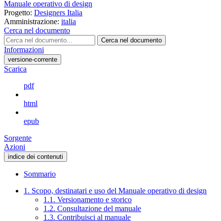
Manuale operativo di design
Progetto:
Designers Italia
Amministrazione:
italia
Cerca nel documento
Cerca nel documento
Informazioni
versione-corrente
Scarica
pdf
html
epub
Sorgente
Azioni
indice dei contenuti
Sommario
1. Scopo, destinatari e uso del Manuale operativo di design
1.1. Versionamento e storico
1.2. Consultazione del manuale
1.3. Contribuisci al manuale