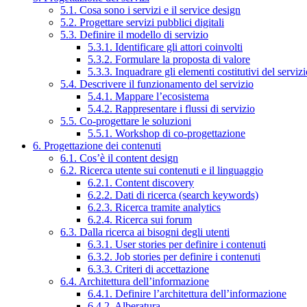
5.1. Cosa sono i servizi e il service design
5.2. Progettare servizi pubblici digitali
5.3. Definire il modello di servizio
5.3.1. Identificare gli attori coinvolti
5.3.2. Formulare la proposta di valore
5.3.3. Inquadrare gli elementi costitutivi del serviz
5.4. Descrivere il funzionamento del servizio
5.4.1. Mappare l’ecosistema
5.4.2. Rappresentare i flussi di servizio
5.5. Co-progettare le soluzioni
5.5.1. Workshop di co-progettazione
6. Progettazione dei contenuti
6.1. Cos’è il content design
6.2. Ricerca utente sui contenuti e il linguaggio
6.2.1. Content discovery
6.2.2. Dati di ricerca (search keywords)
6.2.3. Ricerca tramite analytics
6.2.4. Ricerca sui forum
6.3. Dalla ricerca ai bisogni degli utenti
6.3.1. User stories per definire i contenuti
6.3.2. Job stories per definire i contenuti
6.3.3. Criteri di accettazione
6.4. Architettura dell’informazione
6.4.1. Definire l’architettura dell’informazione
6.4.2. Alberatura