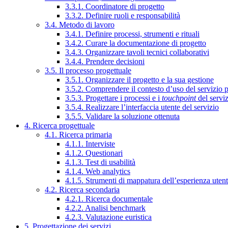
3.3.1. Coordinatore di progetto
3.3.2. Definire ruoli e responsabilità
3.4. Metodo di lavoro
3.4.1. Definire processi, strumenti e rituali
3.4.2. Curare la documentazione di progetto
3.4.3. Organizzare tavoli tecnici collaborativi
3.4.4. Prendere decisioni
3.5. Il processo progettuale
3.5.1. Organizzare il progetto e la sua gestione
3.5.2. Comprendere il contesto d’uso del servizio 
3.5.3. Progettare i processi e i
touchpoint
del servi
3.5.4. Realizzare l’interfaccia utente del servizio
3.5.5. Validare la soluzione ottenuta
4. Ricerca progettuale
4.1. Ricerca primaria
4.1.1. Interviste
4.1.2. Questionari
4.1.3. Test di usabilità
4.1.4. Web analytics
4.1.5. Strumenti di mappatura dell’esperienza uten
4.2. Ricerca secondaria
4.2.1. Ricerca documentale
4.2.2. Analisi benchmark
4.2.3. Valutazione euristica
5. Progettazione dei servizi