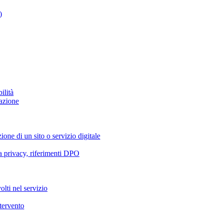
)
ilità
azione
ione di un sito o servizio digitale
va privacy, riferimenti DPO
olti nel servizio
ntervento