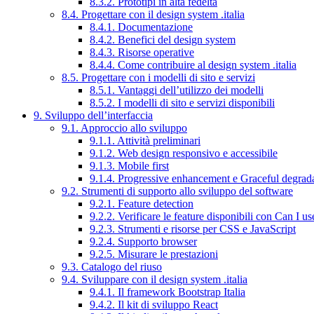
8.3.2. Prototipi in alta fedeltà
8.4. Progettare con il design system .italia
8.4.1. Documentazione
8.4.2. Benefici del design system
8.4.3. Risorse operative
8.4.4. Come contribuire al design system .italia
8.5. Progettare con i modelli di sito e servizi
8.5.1. Vantaggi dell’utilizzo dei modelli
8.5.2. I modelli di sito e servizi disponibili
9. Sviluppo dell’interfaccia
9.1. Approccio allo sviluppo
9.1.1. Attività preliminari
9.1.2. Web design responsivo e accessibile
9.1.3. Mobile first
9.1.4. Progressive enhancement e Graceful degrad
9.2. Strumenti di supporto allo sviluppo del software
9.2.1. Feature detection
9.2.2. Verificare le feature disponibili con Can I us
9.2.3. Strumenti e risorse per CSS e JavaScript
9.2.4. Supporto browser
9.2.5. Misurare le prestazioni
9.3. Catalogo del riuso
9.4. Sviluppare con il design system .italia
9.4.1. Il framework Bootstrap Italia
9.4.2. Il kit di sviluppo React