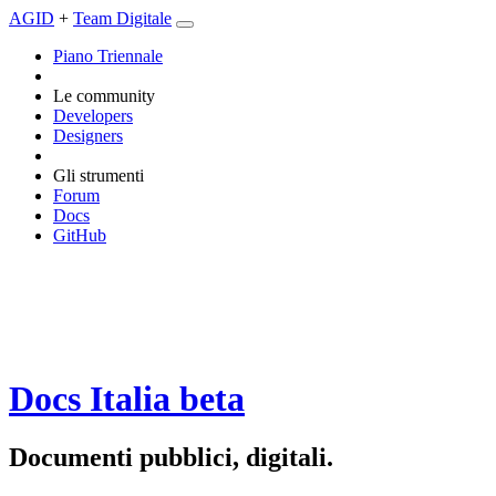
AGID
+
Team Digitale
Piano Triennale
Le community
Developers
Designers
Gli strumenti
Forum
Docs
GitHub
Docs Italia
beta
Documenti pubblici, digitali.