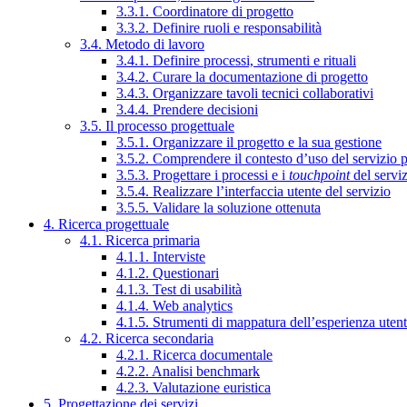
3.3.1. Coordinatore di progetto
3.3.2. Definire ruoli e responsabilità
3.4. Metodo di lavoro
3.4.1. Definire processi, strumenti e rituali
3.4.2. Curare la documentazione di progetto
3.4.3. Organizzare tavoli tecnici collaborativi
3.4.4. Prendere decisioni
3.5. Il processo progettuale
3.5.1. Organizzare il progetto e la sua gestione
3.5.2. Comprendere il contesto d’uso del servizio 
3.5.3. Progettare i processi e i
touchpoint
del servi
3.5.4. Realizzare l’interfaccia utente del servizio
3.5.5. Validare la soluzione ottenuta
4. Ricerca progettuale
4.1. Ricerca primaria
4.1.1. Interviste
4.1.2. Questionari
4.1.3. Test di usabilità
4.1.4. Web analytics
4.1.5. Strumenti di mappatura dell’esperienza uten
4.2. Ricerca secondaria
4.2.1. Ricerca documentale
4.2.2. Analisi benchmark
4.2.3. Valutazione euristica
5. Progettazione dei servizi