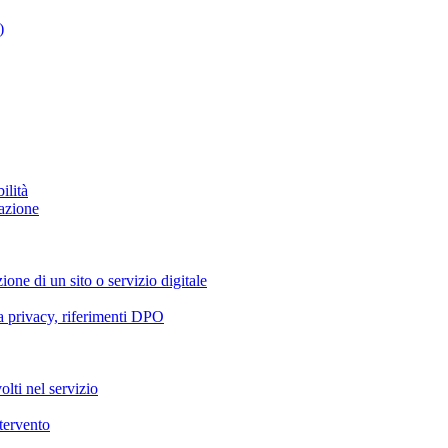
)
ilità
azione
ione di un sito o servizio digitale
va privacy, riferimenti DPO
olti nel servizio
ntervento