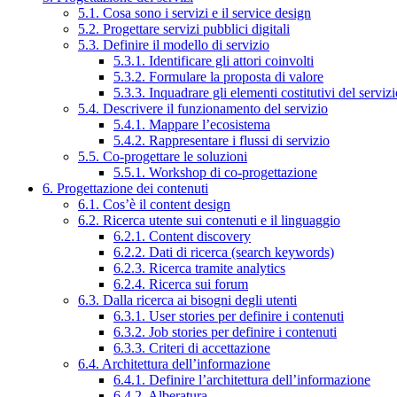
5.1. Cosa sono i servizi e il service design
5.2. Progettare servizi pubblici digitali
5.3. Definire il modello di servizio
5.3.1. Identificare gli attori coinvolti
5.3.2. Formulare la proposta di valore
5.3.3. Inquadrare gli elementi costitutivi del serviz
5.4. Descrivere il funzionamento del servizio
5.4.1. Mappare l’ecosistema
5.4.2. Rappresentare i flussi di servizio
5.5. Co-progettare le soluzioni
5.5.1. Workshop di co-progettazione
6. Progettazione dei contenuti
6.1. Cos’è il content design
6.2. Ricerca utente sui contenuti e il linguaggio
6.2.1. Content discovery
6.2.2. Dati di ricerca (search keywords)
6.2.3. Ricerca tramite analytics
6.2.4. Ricerca sui forum
6.3. Dalla ricerca ai bisogni degli utenti
6.3.1. User stories per definire i contenuti
6.3.2. Job stories per definire i contenuti
6.3.3. Criteri di accettazione
6.4. Architettura dell’informazione
6.4.1. Definire l’architettura dell’informazione
6.4.2. Alberatura