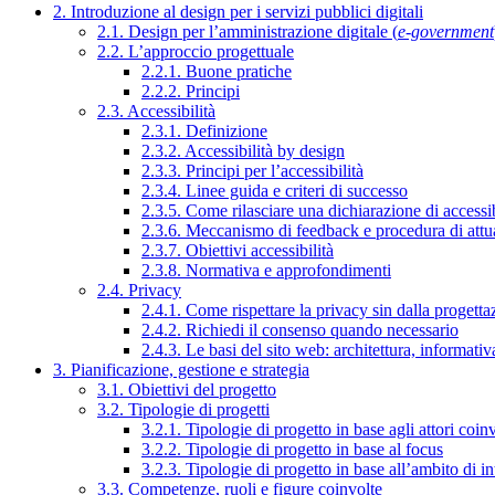
2. Introduzione al design per i servizi pubblici digitali
2.1. Design per l’amministrazione digitale (
e-government
2.2. L’approccio progettuale
2.2.1. Buone pratiche
2.2.2. Principi
2.3. Accessibilità
2.3.1. Definizione
2.3.2. Accessibilità by design
2.3.3. Principi per l’accessibilità
2.3.4. Linee guida e criteri di successo
2.3.5. Come rilasciare una dichiarazione di accessib
2.3.6. Meccanismo di feedback e procedura di attu
2.3.7. Obiettivi accessibilità
2.3.8. Normativa e approfondimenti
2.4. Privacy
2.4.1. Come rispettare la privacy sin dalla progettaz
2.4.2. Richiedi il consenso quando necessario
2.4.3. Le basi del sito web: architettura, informati
3. Pianificazione, gestione e strategia
3.1. Obiettivi del progetto
3.2. Tipologie di progetti
3.2.1. Tipologie di progetto in base agli attori coinv
3.2.2. Tipologie di progetto in base al focus
3.2.3. Tipologie di progetto in base all’ambito di i
3.3. Competenze, ruoli e figure coinvolte