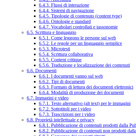
6.4.3. Flussi di interazione
6.4.4. Sistemi di navigazione
6.4.5. Tipologie di contenuto (content type)
6.4.6. Ontologie e standard
6.4.7. Vocabolari controllati e tassonomie
6.5. Scrittura e linguaggio
6.5.1. Come leggono le persone sul web
6.5.2. Le regole per un linguaggio semplice
6.5.3. Microtesti
6.5.4. Scrittura collaborativa
6.5.5. Content critique
6.5.6. Traduzione e localizzazione dei contenuti
6.6. Documenti
6.6.1. I documenti vanno sul web
6.6.2. Tipi di documenti
6.6.3. Formato di lettura dei documenti elettronici
6.6.4. Modalità di produzione dei documenti
6.7. Immagini e video
6.7.1. Testo alternativo (alt text) per le immagini
6.7.2. Sottotitoli per i video
6.7.3. Trascrizioni per i video
6.8. Proprietà intellettuale e privacy
6.8.1. Pubblicazione di contenuti prodotti dalla P
6.8.2. Pubblicazione di contenuti non prodotti dal