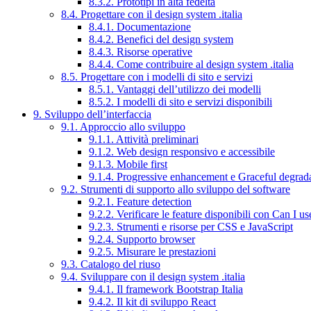
8.3.2. Prototipi in alta fedeltà
8.4. Progettare con il design system .italia
8.4.1. Documentazione
8.4.2. Benefici del design system
8.4.3. Risorse operative
8.4.4. Come contribuire al design system .italia
8.5. Progettare con i modelli di sito e servizi
8.5.1. Vantaggi dell’utilizzo dei modelli
8.5.2. I modelli di sito e servizi disponibili
9. Sviluppo dell’interfaccia
9.1. Approccio allo sviluppo
9.1.1. Attività preliminari
9.1.2. Web design responsivo e accessibile
9.1.3. Mobile first
9.1.4. Progressive enhancement e Graceful degrad
9.2. Strumenti di supporto allo sviluppo del software
9.2.1. Feature detection
9.2.2. Verificare le feature disponibili con Can I us
9.2.3. Strumenti e risorse per CSS e JavaScript
9.2.4. Supporto browser
9.2.5. Misurare le prestazioni
9.3. Catalogo del riuso
9.4. Sviluppare con il design system .italia
9.4.1. Il framework Bootstrap Italia
9.4.2. Il kit di sviluppo React