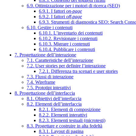
6.8.3. Consenso dei soggetti ritratti
6.9. Ottimizzazione per i motori di ricerca (SEO)
6.9.1. I fattori
on-page
6.9.2. I fattori
off-page
6.9.3. Strumenti di diagnostica SEO: Search Cons
6.10. Gestire i contenuti
6.10.1. L’inventario dei contenuti
6.10.2. Revisionare i contenuti
6.10.3. Migrare i contenuti
6.10.4. Pubblicare i contenuti
7. Progettazione dell’interazione
7.1. Caratteristiche dell’interazione
7.2. User stories per definire l’interazione
7.2.1. Differenza tra scenari e user stories
7.3. Flussi di interazione
7.4. Wireframe
7.5. Prototipi interattivi
8. Progettazione dell’interfaccia
8.1. Obiettivi dell’interfaccia
8.2. Elementi dell’interfaccia
8.2.1. Elementi di composizione
8.2.2. Elementi interattivi
8.2.3. Elementi testuali (microtesti)
8.3. Progettare e costruire in alta fedeltà
8.3.1. Layout di pagina