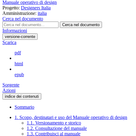
Manuale operativo di design
Progetto:
Designers Italia
Amministrazione:
italia
Cerca nel documento
Cerca nel documento
Informazioni
versione-corrente
Scarica
pdf
html
epub
Sorgente
Azioni
indice dei contenuti
Sommario
1. Scopo, destinatari e uso del Manuale operativo di design
1.1. Versionamento e storico
1.2. Consultazione del manuale
1.3. Contribuisci al manuale