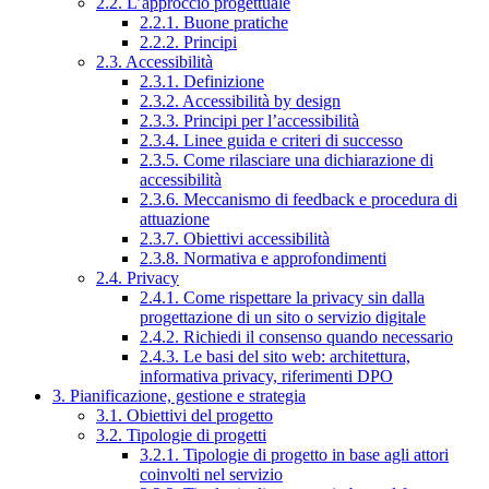
2.2. L’approccio progettuale
2.2.1. Buone pratiche
2.2.2. Principi
2.3. Accessibilità
2.3.1. Definizione
2.3.2. Accessibilità by design
2.3.3. Principi per l’accessibilità
2.3.4. Linee guida e criteri di successo
2.3.5. Come rilasciare una dichiarazione di
accessibilità
2.3.6. Meccanismo di feedback e procedura di
attuazione
2.3.7. Obiettivi accessibilità
2.3.8. Normativa e approfondimenti
2.4. Privacy
2.4.1. Come rispettare la privacy sin dalla
progettazione di un sito o servizio digitale
2.4.2. Richiedi il consenso quando necessario
2.4.3. Le basi del sito web: architettura,
informativa privacy, riferimenti DPO
3. Pianificazione, gestione e strategia
3.1. Obiettivi del progetto
3.2. Tipologie di progetti
3.2.1. Tipologie di progetto in base agli attori
coinvolti nel servizio