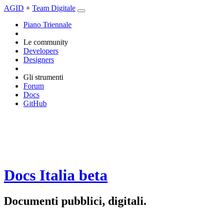
AGID
+
Team Digitale
Piano Triennale
Le community
Developers
Designers
Gli strumenti
Forum
Docs
GitHub
Docs Italia
beta
Documenti pubblici, digitali.