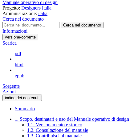
Manuale operativo di design
Progetto:
Designers Italia
Amministrazione:
italia
Cerca nel documento
Cerca nel documento
Informazioni
versione-corrente
Scarica
pdf
html
epub
Sorgente
Azioni
indice dei contenuti
Sommario
1. Scopo, destinatari e uso del Manuale operativo di design
1.1. Versionamento e storico
1.2. Consultazione del manuale
1.3. Contribuisci al manuale