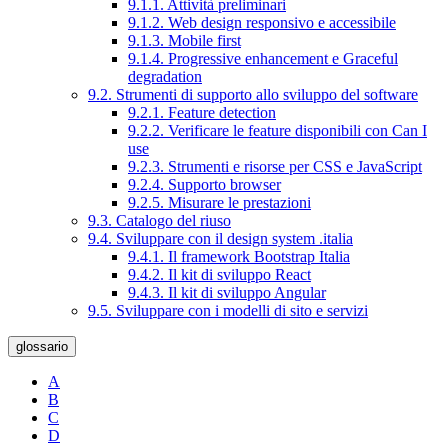
9.1.1. Attività preliminari
9.1.2. Web design responsivo e accessibile
9.1.3. Mobile first
9.1.4. Progressive enhancement e Graceful
degradation
9.2. Strumenti di supporto allo sviluppo del software
9.2.1. Feature detection
9.2.2. Verificare le feature disponibili con Can I
use
9.2.3. Strumenti e risorse per CSS e JavaScript
9.2.4. Supporto browser
9.2.5. Misurare le prestazioni
9.3. Catalogo del riuso
9.4. Sviluppare con il design system .italia
9.4.1. Il framework Bootstrap Italia
9.4.2. Il kit di sviluppo React
9.4.3. Il kit di sviluppo Angular
9.5. Sviluppare con i modelli di sito e servizi
glossario
A
B
C
D