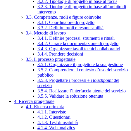
3.2.2. Tipologie di progetto in base al focus
3.2.3. Tipologie di progetto in base all’ambito di
intervento
3.3. Competenze, ruoli e figure coinvolte
3.3.1. Coordinatore di progetto
3.3.2. Definire ruoli e responsabilità
3.4. Metodo di lavoro
3.4.1. Definire processi, strumenti e rituali
3.4.2. Curare la documentazione di progetto
3.4.3. Organizzare tavoli tecnici collaborativi
3.4.4. Prendere decisioni
3.5. Il processo progettuale
3.5.1. Organizzare il progetto e la sua gestione
3.5.2. Comprendere il contesto d’uso del servizio
pubblico
3.5.3. Progettare i processi e i
touchpoint
del
servizio
3.5.4. Realizzare l’interfaccia utente del servizio
3.5.5. Validare la soluzione ottenuta
4. Ricerca progettuale
4.1. Ricerca primaria
4.1.1. Interviste
4.1.2. Questionari
4.1.3. Test di usabilità
4.1.4. Web analytics