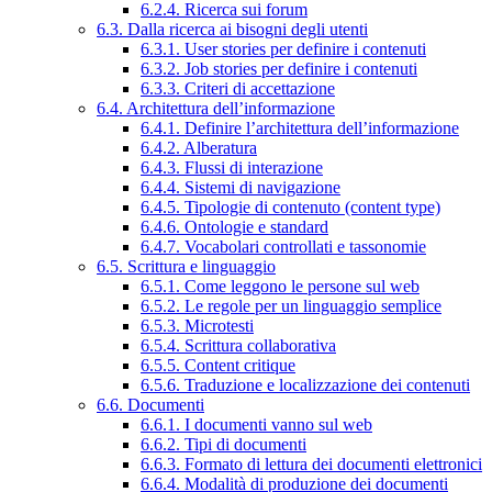
6.2.4. Ricerca sui forum
6.3. Dalla ricerca ai bisogni degli utenti
6.3.1. User stories per definire i contenuti
6.3.2. Job stories per definire i contenuti
6.3.3. Criteri di accettazione
6.4. Architettura dell’informazione
6.4.1. Definire l’architettura dell’informazione
6.4.2. Alberatura
6.4.3. Flussi di interazione
6.4.4. Sistemi di navigazione
6.4.5. Tipologie di contenuto (content type)
6.4.6. Ontologie e standard
6.4.7. Vocabolari controllati e tassonomie
6.5. Scrittura e linguaggio
6.5.1. Come leggono le persone sul web
6.5.2. Le regole per un linguaggio semplice
6.5.3. Microtesti
6.5.4. Scrittura collaborativa
6.5.5. Content critique
6.5.6. Traduzione e localizzazione dei contenuti
6.6. Documenti
6.6.1. I documenti vanno sul web
6.6.2. Tipi di documenti
6.6.3. Formato di lettura dei documenti elettronici
6.6.4. Modalità di produzione dei documenti