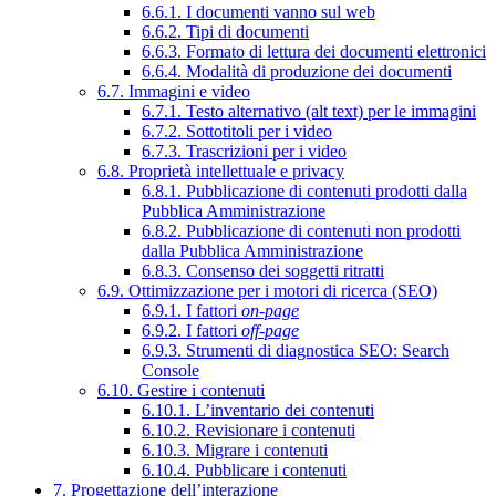
6.6.1. I documenti vanno sul web
6.6.2. Tipi di documenti
6.6.3. Formato di lettura dei documenti elettronici
6.6.4. Modalità di produzione dei documenti
6.7. Immagini e video
6.7.1. Testo alternativo (alt text) per le immagini
6.7.2. Sottotitoli per i video
6.7.3. Trascrizioni per i video
6.8. Proprietà intellettuale e privacy
6.8.1. Pubblicazione di contenuti prodotti dalla
Pubblica Amministrazione
6.8.2. Pubblicazione di contenuti non prodotti
dalla Pubblica Amministrazione
6.8.3. Consenso dei soggetti ritratti
6.9. Ottimizzazione per i motori di ricerca (SEO)
6.9.1. I fattori
on-page
6.9.2. I fattori
off-page
6.9.3. Strumenti di diagnostica SEO: Search
Console
6.10. Gestire i contenuti
6.10.1. L’inventario dei contenuti
6.10.2. Revisionare i contenuti
6.10.3. Migrare i contenuti
6.10.4. Pubblicare i contenuti
7. Progettazione dell’interazione