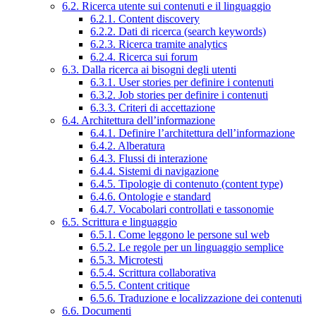
6.2. Ricerca utente sui contenuti e il linguaggio
6.2.1. Content discovery
6.2.2. Dati di ricerca (search keywords)
6.2.3. Ricerca tramite analytics
6.2.4. Ricerca sui forum
6.3. Dalla ricerca ai bisogni degli utenti
6.3.1. User stories per definire i contenuti
6.3.2. Job stories per definire i contenuti
6.3.3. Criteri di accettazione
6.4. Architettura dell’informazione
6.4.1. Definire l’architettura dell’informazione
6.4.2. Alberatura
6.4.3. Flussi di interazione
6.4.4. Sistemi di navigazione
6.4.5. Tipologie di contenuto (content type)
6.4.6. Ontologie e standard
6.4.7. Vocabolari controllati e tassonomie
6.5. Scrittura e linguaggio
6.5.1. Come leggono le persone sul web
6.5.2. Le regole per un linguaggio semplice
6.5.3. Microtesti
6.5.4. Scrittura collaborativa
6.5.5. Content critique
6.5.6. Traduzione e localizzazione dei contenuti
6.6. Documenti