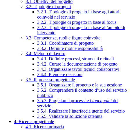
3.1. Obiettivi del progetto
3.2. Tipologie di progetti
3.2.1. Tipologie di progetto in base agli attori
coinvolti nel servizio
3.2.2. Tipologie di progetto in base al focus
3.2.3. Tipologie di progetto in base all’ambito di
intervento
3.3. Competenze, ruoli e figure coinvolte
3.3.1. Coordinatore di progetto
3.3.2. Definire ruoli e responsabilità
3.4. Metodo di lavoro
3.4.1. Definire processi, strumenti e rituali
3.4.2. Curare la documentazione di progetto
3.4.3. Organizzare tavoli tecnici collaborativi
3.4.4. Prendere decisioni
3.5. Il processo progettuale
3.5.1. Organizzare il progetto e la sua gestione
3.5.2. Comprendere il contesto d’uso del servizio
pubblico
3.5.3. Progettare i processi e i
touchpoint
del
servizio
3.5.4. Realizzare l’interfaccia utente del servizio
3.5.5. Validare la soluzione ottenuta
4. Ricerca progettuale
4.1. Ricerca primaria