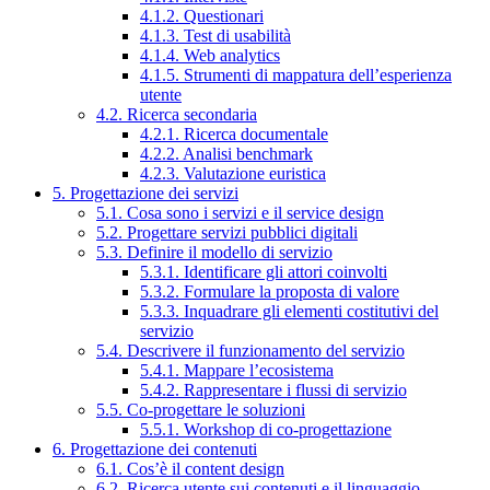
4.1.2. Questionari
4.1.3. Test di usabilità
4.1.4. Web analytics
4.1.5. Strumenti di mappatura dell’esperienza
utente
4.2. Ricerca secondaria
4.2.1. Ricerca documentale
4.2.2. Analisi benchmark
4.2.3. Valutazione euristica
5. Progettazione dei servizi
5.1. Cosa sono i servizi e il service design
5.2. Progettare servizi pubblici digitali
5.3. Definire il modello di servizio
5.3.1. Identificare gli attori coinvolti
5.3.2. Formulare la proposta di valore
5.3.3. Inquadrare gli elementi costitutivi del
servizio
5.4. Descrivere il funzionamento del servizio
5.4.1. Mappare l’ecosistema
5.4.2. Rappresentare i flussi di servizio
5.5. Co-progettare le soluzioni
5.5.1. Workshop di co-progettazione
6. Progettazione dei contenuti
6.1. Cos’è il content design
6.2. Ricerca utente sui contenuti e il linguaggio