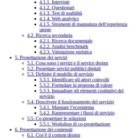
4.1.1. Interviste
4.1.2. Questionari
4.1.3. Test di usabilità
4.1.4. Web analytics
4.1.5. Strumenti di mappatura dell’esperienza
utente
4.2. Ricerca secondaria
4.2.1. Ricerca documentale
4.2.2. Analisi benchmark
4.2.3. Valutazione euristica
5. Progettazione dei servizi
5.1. Cosa sono i servizi e il service design
5.2. Progettare servizi pubblici digitali
5.3. Definire il modello di servizio
5.3.1. Identificare gli attori coinvolti
5.3.2. Formulare la proposta di valore
5.3.3. Inquadrare gli elementi costitutivi del
servizio
5.4. Descrivere il funzionamento del servizio
5.4.1. Mappare l’ecosistema
5.4.2. Rappresentare i flussi di servizio
5.5. Co-progettare le soluzioni
5.5.1. Workshop di co-progettazione
6. Progettazione dei contenuti
6.1. Cos’è il content design