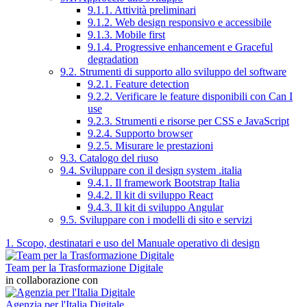
9.1.1. Attività preliminari
9.1.2. Web design responsivo e accessibile
9.1.3. Mobile first
9.1.4. Progressive enhancement e Graceful
degradation
9.2. Strumenti di supporto allo sviluppo del software
9.2.1. Feature detection
9.2.2. Verificare le feature disponibili con Can I
use
9.2.3. Strumenti e risorse per CSS e JavaScript
9.2.4. Supporto browser
9.2.5. Misurare le prestazioni
9.3. Catalogo del riuso
9.4. Sviluppare con il design system .italia
9.4.1. Il framework Bootstrap Italia
9.4.2. Il kit di sviluppo React
9.4.3. Il kit di sviluppo Angular
9.5. Sviluppare con i modelli di sito e servizi
1. Scopo, destinatari e uso del Manuale operativo di design
Team per la Trasformazione Digitale
in collaborazione con
Agenzia per l'Italia Digitale