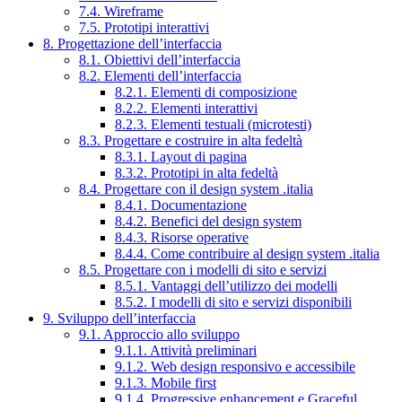
7.4. Wireframe
7.5. Prototipi interattivi
8. Progettazione dell’interfaccia
8.1. Obiettivi dell’interfaccia
8.2. Elementi dell’interfaccia
8.2.1. Elementi di composizione
8.2.2. Elementi interattivi
8.2.3. Elementi testuali (microtesti)
8.3. Progettare e costruire in alta fedeltà
8.3.1. Layout di pagina
8.3.2. Prototipi in alta fedeltà
8.4. Progettare con il design system .italia
8.4.1. Documentazione
8.4.2. Benefici del design system
8.4.3. Risorse operative
8.4.4. Come contribuire al design system .italia
8.5. Progettare con i modelli di sito e servizi
8.5.1. Vantaggi dell’utilizzo dei modelli
8.5.2. I modelli di sito e servizi disponibili
9. Sviluppo dell’interfaccia
9.1. Approccio allo sviluppo
9.1.1. Attività preliminari
9.1.2. Web design responsivo e accessibile
9.1.3. Mobile first
9.1.4. Progressive enhancement e Graceful