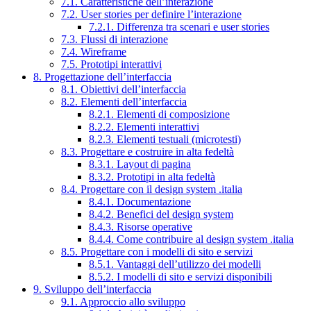
7.1. Caratteristiche dell’interazione
7.2. User stories per definire l’interazione
7.2.1. Differenza tra scenari e user stories
7.3. Flussi di interazione
7.4. Wireframe
7.5. Prototipi interattivi
8. Progettazione dell’interfaccia
8.1. Obiettivi dell’interfaccia
8.2. Elementi dell’interfaccia
8.2.1. Elementi di composizione
8.2.2. Elementi interattivi
8.2.3. Elementi testuali (microtesti)
8.3. Progettare e costruire in alta fedeltà
8.3.1. Layout di pagina
8.3.2. Prototipi in alta fedeltà
8.4. Progettare con il design system .italia
8.4.1. Documentazione
8.4.2. Benefici del design system
8.4.3. Risorse operative
8.4.4. Come contribuire al design system .italia
8.5. Progettare con i modelli di sito e servizi
8.5.1. Vantaggi dell’utilizzo dei modelli
8.5.2. I modelli di sito e servizi disponibili
9. Sviluppo dell’interfaccia
9.1. Approccio allo sviluppo