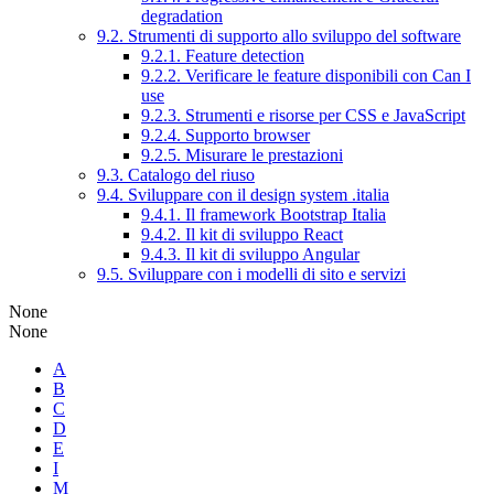
degradation
9.2. Strumenti di supporto allo sviluppo del software
9.2.1. Feature detection
9.2.2. Verificare le feature disponibili con Can I
use
9.2.3. Strumenti e risorse per CSS e JavaScript
9.2.4. Supporto browser
9.2.5. Misurare le prestazioni
9.3. Catalogo del riuso
9.4. Sviluppare con il design system .italia
9.4.1. Il framework Bootstrap Italia
9.4.2. Il kit di sviluppo React
9.4.3. Il kit di sviluppo Angular
9.5. Sviluppare con i modelli di sito e servizi
None
None
A
B
C
D
E
I
M