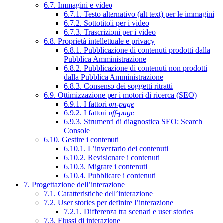
6.7. Immagini e video
6.7.1. Testo alternativo (alt text) per le immagini
6.7.2. Sottotitoli per i video
6.7.3. Trascrizioni per i video
6.8. Proprietà intellettuale e privacy
6.8.1. Pubblicazione di contenuti prodotti dalla
Pubblica Amministrazione
6.8.2. Pubblicazione di contenuti non prodotti
dalla Pubblica Amministrazione
6.8.3. Consenso dei soggetti ritratti
6.9. Ottimizzazione per i motori di ricerca (SEO)
6.9.1. I fattori
on-page
6.9.2. I fattori
off-page
6.9.3. Strumenti di diagnostica SEO: Search
Console
6.10. Gestire i contenuti
6.10.1. L’inventario dei contenuti
6.10.2. Revisionare i contenuti
6.10.3. Migrare i contenuti
6.10.4. Pubblicare i contenuti
7. Progettazione dell’interazione
7.1. Caratteristiche dell’interazione
7.2. User stories per definire l’interazione
7.2.1. Differenza tra scenari e user stories
7.3. Flussi di interazione