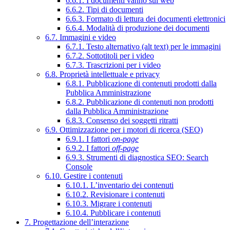
6.6.1. I documenti vanno sul web
6.6.2. Tipi di documenti
6.6.3. Formato di lettura dei documenti elettronici
6.6.4. Modalità di produzione dei documenti
6.7. Immagini e video
6.7.1. Testo alternativo (alt text) per le immagini
6.7.2. Sottotitoli per i video
6.7.3. Trascrizioni per i video
6.8. Proprietà intellettuale e privacy
6.8.1. Pubblicazione di contenuti prodotti dalla
Pubblica Amministrazione
6.8.2. Pubblicazione di contenuti non prodotti
dalla Pubblica Amministrazione
6.8.3. Consenso dei soggetti ritratti
6.9. Ottimizzazione per i motori di ricerca (SEO)
6.9.1. I fattori
on-page
6.9.2. I fattori
off-page
6.9.3. Strumenti di diagnostica SEO: Search
Console
6.10. Gestire i contenuti
6.10.1. L’inventario dei contenuti
6.10.2. Revisionare i contenuti
6.10.3. Migrare i contenuti
6.10.4. Pubblicare i contenuti
7. Progettazione dell’interazione