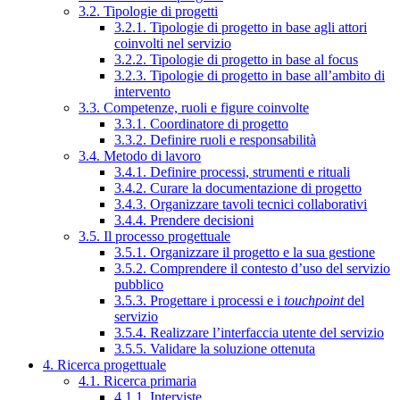
3.2. Tipologie di progetti
3.2.1. Tipologie di progetto in base agli attori
coinvolti nel servizio
3.2.2. Tipologie di progetto in base al focus
3.2.3. Tipologie di progetto in base all’ambito di
intervento
3.3. Competenze, ruoli e figure coinvolte
3.3.1. Coordinatore di progetto
3.3.2. Definire ruoli e responsabilità
3.4. Metodo di lavoro
3.4.1. Definire processi, strumenti e rituali
3.4.2. Curare la documentazione di progetto
3.4.3. Organizzare tavoli tecnici collaborativi
3.4.4. Prendere decisioni
3.5. Il processo progettuale
3.5.1. Organizzare il progetto e la sua gestione
3.5.2. Comprendere il contesto d’uso del servizio
pubblico
3.5.3. Progettare i processi e i
touchpoint
del
servizio
3.5.4. Realizzare l’interfaccia utente del servizio
3.5.5. Validare la soluzione ottenuta
4. Ricerca progettuale
4.1. Ricerca primaria
4.1.1. Interviste