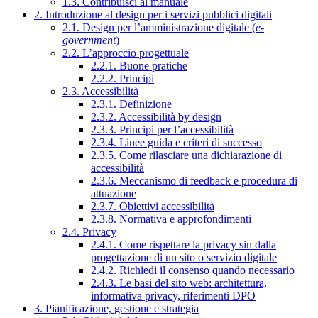
1.3. Contribuisci al manuale
2. Introduzione al design per i servizi pubblici digitali
2.1. Design per l’amministrazione digitale (
e-
government
)
2.2. L’approccio progettuale
2.2.1. Buone pratiche
2.2.2. Principi
2.3. Accessibilità
2.3.1. Definizione
2.3.2. Accessibilità by design
2.3.3. Principi per l’accessibilità
2.3.4. Linee guida e criteri di successo
2.3.5. Come rilasciare una dichiarazione di
accessibilità
2.3.6. Meccanismo di feedback e procedura di
attuazione
2.3.7. Obiettivi accessibilità
2.3.8. Normativa e approfondimenti
2.4. Privacy
2.4.1. Come rispettare la privacy sin dalla
progettazione di un sito o servizio digitale
2.4.2. Richiedi il consenso quando necessario
2.4.3. Le basi del sito web: architettura,
informativa privacy, riferimenti DPO
3. Pianificazione, gestione e strategia