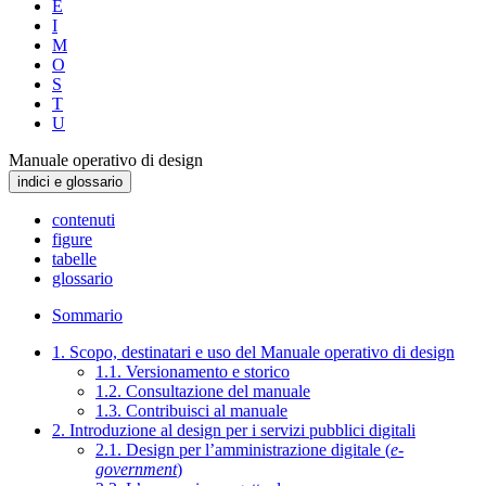
E
I
M
O
S
T
U
Manuale operativo di design
indici e glossario
contenuti
figure
tabelle
glossario
Sommario
1. Scopo, destinatari e uso del Manuale operativo di design
1.1. Versionamento e storico
1.2. Consultazione del manuale
1.3. Contribuisci al manuale
2. Introduzione al design per i servizi pubblici digitali
2.1. Design per l’amministrazione digitale (
e-
government
)