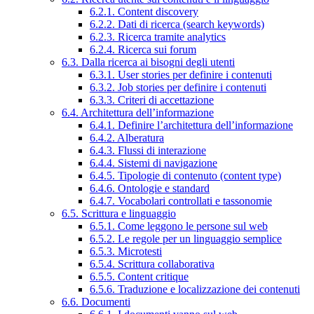
6.2.1. Content discovery
6.2.2. Dati di ricerca (search keywords)
6.2.3. Ricerca tramite analytics
6.2.4. Ricerca sui forum
6.3. Dalla ricerca ai bisogni degli utenti
6.3.1. User stories per definire i contenuti
6.3.2. Job stories per definire i contenuti
6.3.3. Criteri di accettazione
6.4. Architettura dell’informazione
6.4.1. Definire l’architettura dell’informazione
6.4.2. Alberatura
6.4.3. Flussi di interazione
6.4.4. Sistemi di navigazione
6.4.5. Tipologie di contenuto (content type)
6.4.6. Ontologie e standard
6.4.7. Vocabolari controllati e tassonomie
6.5. Scrittura e linguaggio
6.5.1. Come leggono le persone sul web
6.5.2. Le regole per un linguaggio semplice
6.5.3. Microtesti
6.5.4. Scrittura collaborativa
6.5.5. Content critique
6.5.6. Traduzione e localizzazione dei contenuti
6.6. Documenti