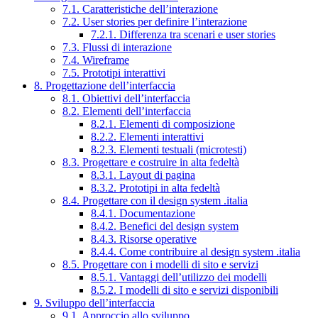
7.1. Caratteristiche dell’interazione
7.2. User stories per definire l’interazione
7.2.1. Differenza tra scenari e user stories
7.3. Flussi di interazione
7.4. Wireframe
7.5. Prototipi interattivi
8. Progettazione dell’interfaccia
8.1. Obiettivi dell’interfaccia
8.2. Elementi dell’interfaccia
8.2.1. Elementi di composizione
8.2.2. Elementi interattivi
8.2.3. Elementi testuali (microtesti)
8.3. Progettare e costruire in alta fedeltà
8.3.1. Layout di pagina
8.3.2. Prototipi in alta fedeltà
8.4. Progettare con il design system .italia
8.4.1. Documentazione
8.4.2. Benefici del design system
8.4.3. Risorse operative
8.4.4. Come contribuire al design system .italia
8.5. Progettare con i modelli di sito e servizi
8.5.1. Vantaggi dell’utilizzo dei modelli
8.5.2. I modelli di sito e servizi disponibili
9. Sviluppo dell’interfaccia
9.1. Approccio allo sviluppo