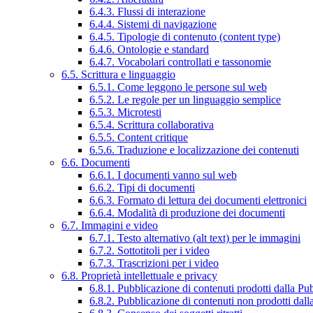
6.4.3. Flussi di interazione
6.4.4. Sistemi di navigazione
6.4.5. Tipologie di contenuto (content type)
6.4.6. Ontologie e standard
6.4.7. Vocabolari controllati e tassonomie
6.5. Scrittura e linguaggio
6.5.1. Come leggono le persone sul web
6.5.2. Le regole per un linguaggio semplice
6.5.3. Microtesti
6.5.4. Scrittura collaborativa
6.5.5. Content critique
6.5.6. Traduzione e localizzazione dei contenuti
6.6. Documenti
6.6.1. I documenti vanno sul web
6.6.2. Tipi di documenti
6.6.3. Formato di lettura dei documenti elettronici
6.6.4. Modalità di produzione dei documenti
6.7. Immagini e video
6.7.1. Testo alternativo (alt text) per le immagini
6.7.2. Sottotitoli per i video
6.7.3. Trascrizioni per i video
6.8. Proprietà intellettuale e privacy
6.8.1. Pubblicazione di contenuti prodotti dalla P
6.8.2. Pubblicazione di contenuti non prodotti dal