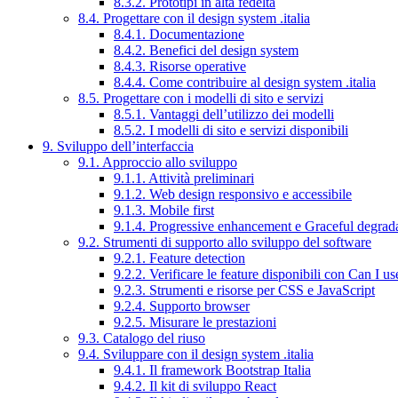
8.3.2. Prototipi in alta fedeltà
8.4. Progettare con il design system .italia
8.4.1. Documentazione
8.4.2. Benefici del design system
8.4.3. Risorse operative
8.4.4. Come contribuire al design system .italia
8.5. Progettare con i modelli di sito e servizi
8.5.1. Vantaggi dell’utilizzo dei modelli
8.5.2. I modelli di sito e servizi disponibili
9. Sviluppo dell’interfaccia
9.1. Approccio allo sviluppo
9.1.1. Attività preliminari
9.1.2. Web design responsivo e accessibile
9.1.3. Mobile first
9.1.4. Progressive enhancement e Graceful degrad
9.2. Strumenti di supporto allo sviluppo del software
9.2.1. Feature detection
9.2.2. Verificare le feature disponibili con Can I us
9.2.3. Strumenti e risorse per CSS e JavaScript
9.2.4. Supporto browser
9.2.5. Misurare le prestazioni
9.3. Catalogo del riuso
9.4. Sviluppare con il design system .italia
9.4.1. Il framework Bootstrap Italia
9.4.2. Il kit di sviluppo React