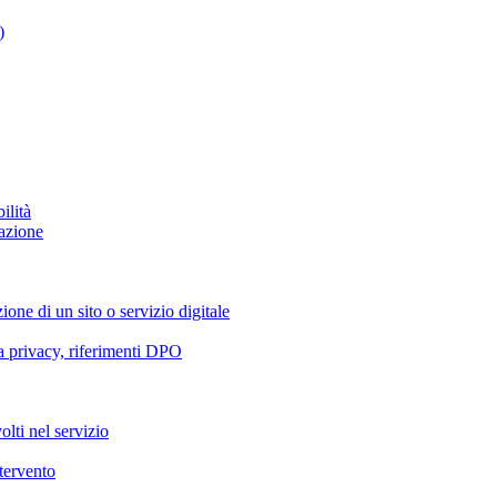
)
ilità
azione
ione di un sito o servizio digitale
va privacy, riferimenti DPO
olti nel servizio
ntervento