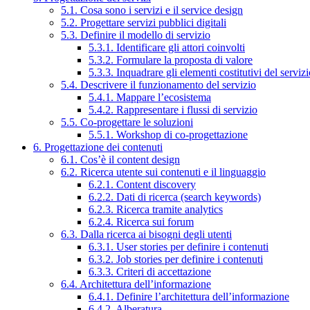
5.1. Cosa sono i servizi e il service design
5.2. Progettare servizi pubblici digitali
5.3. Definire il modello di servizio
5.3.1. Identificare gli attori coinvolti
5.3.2. Formulare la proposta di valore
5.3.3. Inquadrare gli elementi costitutivi del serviz
5.4. Descrivere il funzionamento del servizio
5.4.1. Mappare l’ecosistema
5.4.2. Rappresentare i flussi di servizio
5.5. Co-progettare le soluzioni
5.5.1. Workshop di co-progettazione
6. Progettazione dei contenuti
6.1. Cos’è il content design
6.2. Ricerca utente sui contenuti e il linguaggio
6.2.1. Content discovery
6.2.2. Dati di ricerca (search keywords)
6.2.3. Ricerca tramite analytics
6.2.4. Ricerca sui forum
6.3. Dalla ricerca ai bisogni degli utenti
6.3.1. User stories per definire i contenuti
6.3.2. Job stories per definire i contenuti
6.3.3. Criteri di accettazione
6.4. Architettura dell’informazione
6.4.1. Definire l’architettura dell’informazione
6.4.2. Alberatura