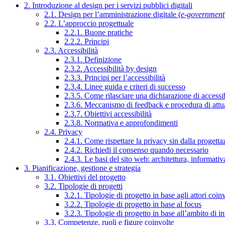
2. Introduzione al design per i servizi pubblici digitali
2.1. Design per l’amministrazione digitale (
e-government
2.2. L’approccio progettuale
2.2.1. Buone pratiche
2.2.2. Principi
2.3. Accessibilità
2.3.1. Definizione
2.3.2. Accessibilità by design
2.3.3. Principi per l’accessibilità
2.3.4. Linee guida e criteri di successo
2.3.5. Come rilasciare una dichiarazione di accessib
2.3.6. Meccanismo di feedback e procedura di attu
2.3.7. Obiettivi accessibilità
2.3.8. Normativa e approfondimenti
2.4. Privacy
2.4.1. Come rispettare la privacy sin dalla progettaz
2.4.2. Richiedi il consenso quando necessario
2.4.3. Le basi del sito web: architettura, informati
3. Pianificazione, gestione e strategia
3.1. Obiettivi del progetto
3.2. Tipologie di progetti
3.2.1. Tipologie di progetto in base agli attori coinv
3.2.2. Tipologie di progetto in base al focus
3.2.3. Tipologie di progetto in base all’ambito di i
3.3. Competenze, ruoli e figure coinvolte