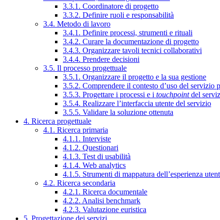
3.3.1. Coordinatore di progetto
3.3.2. Definire ruoli e responsabilità
3.4. Metodo di lavoro
3.4.1. Definire processi, strumenti e rituali
3.4.2. Curare la documentazione di progetto
3.4.3. Organizzare tavoli tecnici collaborativi
3.4.4. Prendere decisioni
3.5. Il processo progettuale
3.5.1. Organizzare il progetto e la sua gestione
3.5.2. Comprendere il contesto d’uso del servizio 
3.5.3. Progettare i processi e i
touchpoint
del servi
3.5.4. Realizzare l’interfaccia utente del servizio
3.5.5. Validare la soluzione ottenuta
4. Ricerca progettuale
4.1. Ricerca primaria
4.1.1. Interviste
4.1.2. Questionari
4.1.3. Test di usabilità
4.1.4. Web analytics
4.1.5. Strumenti di mappatura dell’esperienza uten
4.2. Ricerca secondaria
4.2.1. Ricerca documentale
4.2.2. Analisi benchmark
4.2.3. Valutazione euristica
5. Progettazione dei servizi