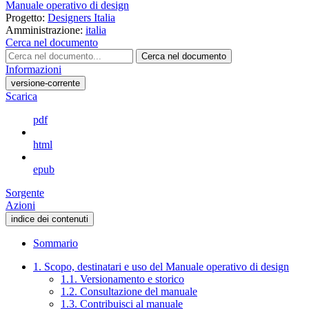
Manuale operativo di design
Progetto:
Designers Italia
Amministrazione:
italia
Cerca nel documento
Cerca nel documento
Informazioni
versione-corrente
Scarica
pdf
html
epub
Sorgente
Azioni
indice dei contenuti
Sommario
1. Scopo, destinatari e uso del Manuale operativo di design
1.1. Versionamento e storico
1.2. Consultazione del manuale
1.3. Contribuisci al manuale