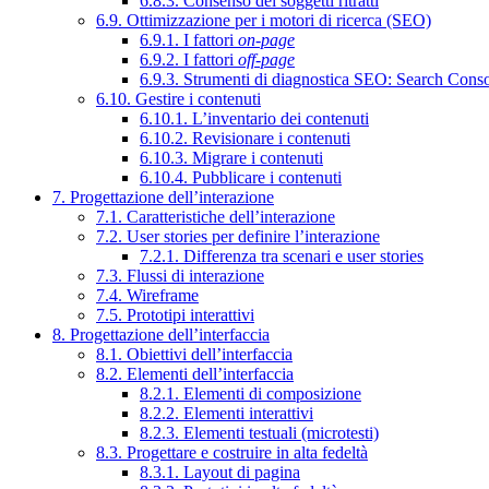
6.8.3. Consenso dei soggetti ritratti
6.9. Ottimizzazione per i motori di ricerca (SEO)
6.9.1. I fattori
on-page
6.9.2. I fattori
off-page
6.9.3. Strumenti di diagnostica SEO: Search Cons
6.10. Gestire i contenuti
6.10.1. L’inventario dei contenuti
6.10.2. Revisionare i contenuti
6.10.3. Migrare i contenuti
6.10.4. Pubblicare i contenuti
7. Progettazione dell’interazione
7.1. Caratteristiche dell’interazione
7.2. User stories per definire l’interazione
7.2.1. Differenza tra scenari e user stories
7.3. Flussi di interazione
7.4. Wireframe
7.5. Prototipi interattivi
8. Progettazione dell’interfaccia
8.1. Obiettivi dell’interfaccia
8.2. Elementi dell’interfaccia
8.2.1. Elementi di composizione
8.2.2. Elementi interattivi
8.2.3. Elementi testuali (microtesti)
8.3. Progettare e costruire in alta fedeltà
8.3.1. Layout di pagina