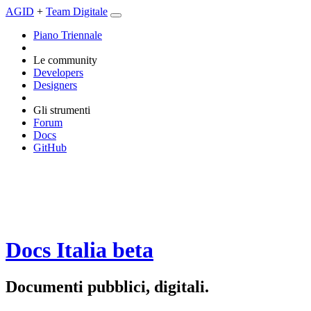
AGID
+
Team Digitale
Piano Triennale
Le community
Developers
Designers
Gli strumenti
Forum
Docs
GitHub
Docs Italia
beta
Documenti pubblici, digitali.