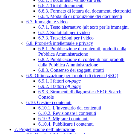
6.6.1. I documenti vanno sul web
6.6.2. Tipi di documenti
6.6.3. Formato di lettura dei documenti elettronici
6.6.4. Modalità di produzione dei documenti
6.7. Immagini e video
6.7.1. Testo alternativo (alt text) per le immagini
6.7.2. Sottotitoli per i video
6.7.3. Trascrizioni per i video
6.8. Proprietà intellettuale e privacy
6.8.1. Pubblicazione di contenuti prodotti dalla
Pubblica Amministrazione
6.8.2. Pubblicazione di contenuti non prodotti
dalla Pubblica Amministrazione
6.8.3. Consenso dei soggetti ritratti
6.9. Ottimizzazione per i motori di ricerca (SEO)
6.9.1. I fattori
on-page
6.9.2. I fattori
off-page
6.9.3. Strumenti di diagnostica SEO: Search
Console
6.10. Gestire i contenuti
6.10.1. L’inventario dei contenuti
6.10.2. Revisionare i contenuti
6.10.3. Migrare i contenuti
6.10.4. Pubblicare i contenuti
7. Progettazione dell’interazione