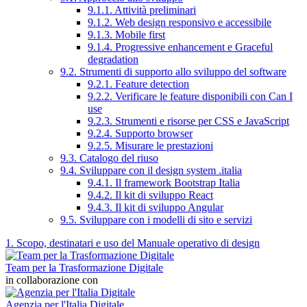
9.1.1. Attività preliminari
9.1.2. Web design responsivo e accessibile
9.1.3. Mobile first
9.1.4. Progressive enhancement e Graceful
degradation
9.2. Strumenti di supporto allo sviluppo del software
9.2.1. Feature detection
9.2.2. Verificare le feature disponibili con Can I
use
9.2.3. Strumenti e risorse per CSS e JavaScript
9.2.4. Supporto browser
9.2.5. Misurare le prestazioni
9.3. Catalogo del riuso
9.4. Sviluppare con il design system .italia
9.4.1. Il framework Bootstrap Italia
9.4.2. Il kit di sviluppo React
9.4.3. Il kit di sviluppo Angular
9.5. Sviluppare con i modelli di sito e servizi
1. Scopo, destinatari e uso del Manuale operativo di design
Team per la Trasformazione Digitale
in collaborazione con
Agenzia per l'Italia Digitale