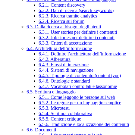
6.2.1. Content discovery
6.2.2. Dati di ricerca (search keywords)
6.2.3. Ricerca tramite analytics
6.2.4. Ricerca sui forum
6.3. Dalla ricerca ai bisogni degli utenti
6.3.1. User stories per definire i contenuti
6.3.2. Job stories per definire i contenuti
6.3.3. Criteri di accettazione
6.4. Architettura dell’informazione
6.4.1. Definire l’architettura dell’informazione
6.4.2. Alberatura
6.4.3. Flussi di interazione
6.4.4. Sistemi di navigazione
6.4.5. Tipologie di contenuto (content type)
6.4.6. Ontologie e standard
6.4.7. Vocabolari controllati e tassonomie
6.5. Scrittura e linguaggio
6.5.1. Come leggono le persone sul web
6.5.2. Le regole per un linguaggio semplice
6.5.3. Microtesti
6.5.4. Scrittura collaborativa
6.5.5. Content critique
6.5.6. Traduzione e localizzazione dei contenuti
6.6. Documenti