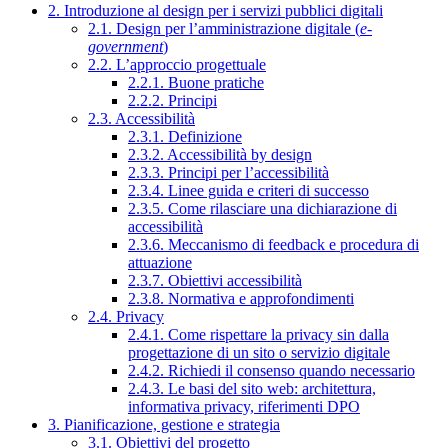
2. Introduzione al design per i servizi pubblici digitali
2.1. Design per l’amministrazione digitale (
e-
government
)
2.2. L’approccio progettuale
2.2.1. Buone pratiche
2.2.2. Principi
2.3. Accessibilità
2.3.1. Definizione
2.3.2. Accessibilità by design
2.3.3. Principi per l’accessibilità
2.3.4. Linee guida e criteri di successo
2.3.5. Come rilasciare una dichiarazione di
accessibilità
2.3.6. Meccanismo di feedback e procedura di
attuazione
2.3.7. Obiettivi accessibilità
2.3.8. Normativa e approfondimenti
2.4. Privacy
2.4.1. Come rispettare la privacy sin dalla
progettazione di un sito o servizio digitale
2.4.2. Richiedi il consenso quando necessario
2.4.3. Le basi del sito web: architettura,
informativa privacy, riferimenti DPO
3. Pianificazione, gestione e strategia
3.1. Obiettivi del progetto