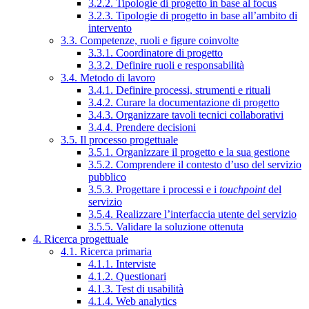
3.2.2. Tipologie di progetto in base al focus
3.2.3. Tipologie di progetto in base all’ambito di
intervento
3.3. Competenze, ruoli e figure coinvolte
3.3.1. Coordinatore di progetto
3.3.2. Definire ruoli e responsabilità
3.4. Metodo di lavoro
3.4.1. Definire processi, strumenti e rituali
3.4.2. Curare la documentazione di progetto
3.4.3. Organizzare tavoli tecnici collaborativi
3.4.4. Prendere decisioni
3.5. Il processo progettuale
3.5.1. Organizzare il progetto e la sua gestione
3.5.2. Comprendere il contesto d’uso del servizio
pubblico
3.5.3. Progettare i processi e i
touchpoint
del
servizio
3.5.4. Realizzare l’interfaccia utente del servizio
3.5.5. Validare la soluzione ottenuta
4. Ricerca progettuale
4.1. Ricerca primaria
4.1.1. Interviste
4.1.2. Questionari
4.1.3. Test di usabilità
4.1.4. Web analytics