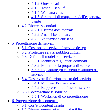
4.1.2. Questionari
4.1.3. Test di usabilità
4.1.4. Web analytics
4.1.5. Strumenti di mappatura dell’esperienza
utente
4.2. Ricerca secondaria
4.2.1. Ricerca documentale
4.2.2. Analisi benchmark
4.2.3. Valutazione euristica
5. Progettazione dei servizi
5.1. Cosa sono i servizi e il service design
5.2. Progettare servizi pubblici digitali
5.3. Definire il modello di servizio
5.3.1. Identificare gli attori coinvolti
5.3.2. Formulare la proposta di valore
5.3.3. Inquadrare gli elementi costitutivi del
servizio
5.4. Descrivere il funzionamento del servizio
5.4.1. Mappare l’ecosistema
5.4.2. Rappresentare i flussi di servizio
5.5. Co-progettare le soluzioni
5.5.1. Workshop di co-progettazione
6. Progettazione dei contenuti
6.1. Cos’è il content design
6.2. Ricerca utente sui contenuti e il linguaggio