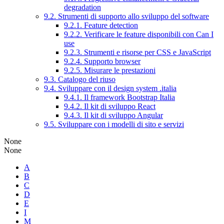
degradation
9.2. Strumenti di supporto allo sviluppo del software
9.2.1. Feature detection
9.2.2. Verificare le feature disponibili con Can I
use
9.2.3. Strumenti e risorse per CSS e JavaScript
9.2.4. Supporto browser
9.2.5. Misurare le prestazioni
9.3. Catalogo del riuso
9.4. Sviluppare con il design system .italia
9.4.1. Il framework Bootstrap Italia
9.4.2. Il kit di sviluppo React
9.4.3. Il kit di sviluppo Angular
9.5. Sviluppare con i modelli di sito e servizi
None
None
A
B
C
D
E
I
M