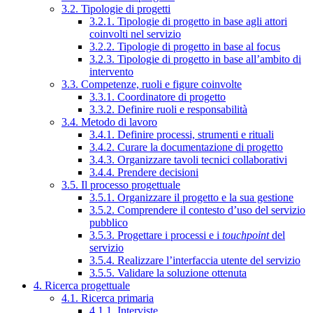
3.2. Tipologie di progetti
3.2.1. Tipologie di progetto in base agli attori
coinvolti nel servizio
3.2.2. Tipologie di progetto in base al focus
3.2.3. Tipologie di progetto in base all’ambito di
intervento
3.3. Competenze, ruoli e figure coinvolte
3.3.1. Coordinatore di progetto
3.3.2. Definire ruoli e responsabilità
3.4. Metodo di lavoro
3.4.1. Definire processi, strumenti e rituali
3.4.2. Curare la documentazione di progetto
3.4.3. Organizzare tavoli tecnici collaborativi
3.4.4. Prendere decisioni
3.5. Il processo progettuale
3.5.1. Organizzare il progetto e la sua gestione
3.5.2. Comprendere il contesto d’uso del servizio
pubblico
3.5.3. Progettare i processi e i
touchpoint
del
servizio
3.5.4. Realizzare l’interfaccia utente del servizio
3.5.5. Validare la soluzione ottenuta
4. Ricerca progettuale
4.1. Ricerca primaria
4.1.1. Interviste