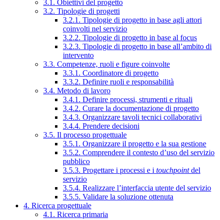
3.1. Obiettivi del progetto
3.2. Tipologie di progetti
3.2.1. Tipologie di progetto in base agli attori
coinvolti nel servizio
3.2.2. Tipologie di progetto in base al focus
3.2.3. Tipologie di progetto in base all’ambito di
intervento
3.3. Competenze, ruoli e figure coinvolte
3.3.1. Coordinatore di progetto
3.3.2. Definire ruoli e responsabilità
3.4. Metodo di lavoro
3.4.1. Definire processi, strumenti e rituali
3.4.2. Curare la documentazione di progetto
3.4.3. Organizzare tavoli tecnici collaborativi
3.4.4. Prendere decisioni
3.5. Il processo progettuale
3.5.1. Organizzare il progetto e la sua gestione
3.5.2. Comprendere il contesto d’uso del servizio
pubblico
3.5.3. Progettare i processi e i
touchpoint
del
servizio
3.5.4. Realizzare l’interfaccia utente del servizio
3.5.5. Validare la soluzione ottenuta
4. Ricerca progettuale
4.1. Ricerca primaria