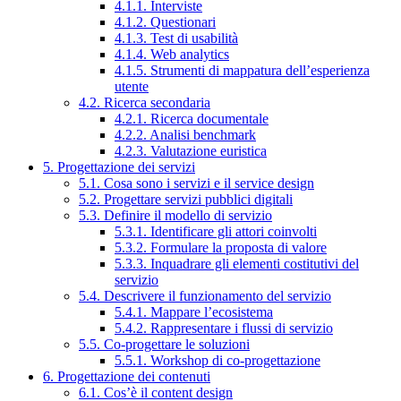
4.1.1. Interviste
4.1.2. Questionari
4.1.3. Test di usabilità
4.1.4. Web analytics
4.1.5. Strumenti di mappatura dell’esperienza
utente
4.2. Ricerca secondaria
4.2.1. Ricerca documentale
4.2.2. Analisi benchmark
4.2.3. Valutazione euristica
5. Progettazione dei servizi
5.1. Cosa sono i servizi e il service design
5.2. Progettare servizi pubblici digitali
5.3. Definire il modello di servizio
5.3.1. Identificare gli attori coinvolti
5.3.2. Formulare la proposta di valore
5.3.3. Inquadrare gli elementi costitutivi del
servizio
5.4. Descrivere il funzionamento del servizio
5.4.1. Mappare l’ecosistema
5.4.2. Rappresentare i flussi di servizio
5.5. Co-progettare le soluzioni
5.5.1. Workshop di co-progettazione
6. Progettazione dei contenuti
6.1. Cos’è il content design