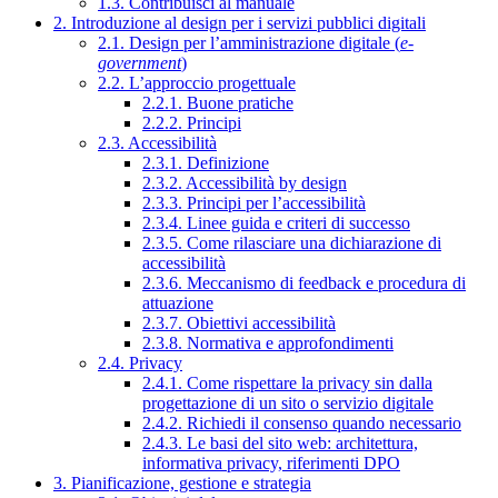
1.3. Contribuisci al manuale
2. Introduzione al design per i servizi pubblici digitali
2.1. Design per l’amministrazione digitale (
e-
government
)
2.2. L’approccio progettuale
2.2.1. Buone pratiche
2.2.2. Principi
2.3. Accessibilità
2.3.1. Definizione
2.3.2. Accessibilità by design
2.3.3. Principi per l’accessibilità
2.3.4. Linee guida e criteri di successo
2.3.5. Come rilasciare una dichiarazione di
accessibilità
2.3.6. Meccanismo di feedback e procedura di
attuazione
2.3.7. Obiettivi accessibilità
2.3.8. Normativa e approfondimenti
2.4. Privacy
2.4.1. Come rispettare la privacy sin dalla
progettazione di un sito o servizio digitale
2.4.2. Richiedi il consenso quando necessario
2.4.3. Le basi del sito web: architettura,
informativa privacy, riferimenti DPO
3. Pianificazione, gestione e strategia