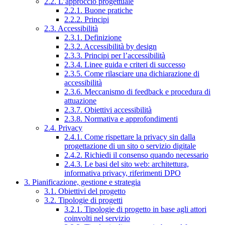
2.2. L’approccio progettuale
2.2.1. Buone pratiche
2.2.2. Principi
2.3. Accessibilità
2.3.1. Definizione
2.3.2. Accessibilità by design
2.3.3. Principi per l’accessibilità
2.3.4. Linee guida e criteri di successo
2.3.5. Come rilasciare una dichiarazione di
accessibilità
2.3.6. Meccanismo di feedback e procedura di
attuazione
2.3.7. Obiettivi accessibilità
2.3.8. Normativa e approfondimenti
2.4. Privacy
2.4.1. Come rispettare la privacy sin dalla
progettazione di un sito o servizio digitale
2.4.2. Richiedi il consenso quando necessario
2.4.3. Le basi del sito web: architettura,
informativa privacy, riferimenti DPO
3. Pianificazione, gestione e strategia
3.1. Obiettivi del progetto
3.2. Tipologie di progetti
3.2.1. Tipologie di progetto in base agli attori
coinvolti nel servizio