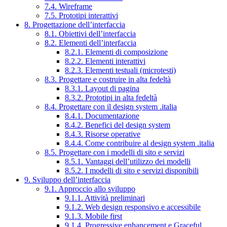
7.4. Wireframe
7.5. Prototipi interattivi
8. Progettazione dell’interfaccia
8.1. Obiettivi dell’interfaccia
8.2. Elementi dell’interfaccia
8.2.1. Elementi di composizione
8.2.2. Elementi interattivi
8.2.3. Elementi testuali (microtesti)
8.3. Progettare e costruire in alta fedeltà
8.3.1. Layout di pagina
8.3.2. Prototipi in alta fedeltà
8.4. Progettare con il design system .italia
8.4.1. Documentazione
8.4.2. Benefici del design system
8.4.3. Risorse operative
8.4.4. Come contribuire al design system .italia
8.5. Progettare con i modelli di sito e servizi
8.5.1. Vantaggi dell’utilizzo dei modelli
8.5.2. I modelli di sito e servizi disponibili
9. Sviluppo dell’interfaccia
9.1. Approccio allo sviluppo
9.1.1. Attività preliminari
9.1.2. Web design responsivo e accessibile
9.1.3. Mobile first
9.1.4. Progressive enhancement e Graceful