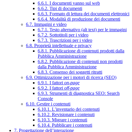
6.6.1. I documenti vanno sul web
6.6.2. Tipi di documenti
6.6.3. Formato di lettura dei documenti elettronici
6.6.4. Modalità di produzione dei documenti
6.7. Immagini e video
6.7.1. Testo alternativo (alt text) per le immagini
6.7.2. Sottotitoli per i video
6.7.3. Trascrizioni per i video
6.8. Proprietà intellettuale e privacy
6.8.1. Pubblicazione di contenuti prodotti dalla
Pubblica Amministrazione
6.8.2. Pubblicazione di contenuti non prodotti
dalla Pubblica Amministrazione
6.8.3. Consenso dei soggetti ritratti
6.9. Ottimizzazione per i motori di ricerca (SEO)
6.9.1. I fattori
on-page
6.9.2. I fattori
off-page
6.9.3. Strumenti di diagnostica SEO: Search
Console
6.10. Gestire i contenuti
6.10.1. L’inventario dei contenuti
6.10.2. Revisionare i contenuti
6.10.3. Migrare i contenuti
6.10.4. Pubblicare i contenuti
7. Progettazione dell’interazione