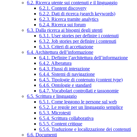
6.2. Ricerca utente sui contenuti e il linguaggio
6.2.1. Content discovery
6.2.2. Dati di ricerca (search keywords)
6.2.3. Ricerca tramite analytics
6.2.4. Ricerca sui forum
6.3. Dalla ricerca ai bisogni degli utenti
6.3.1. User stories per definire i contenuti
6.3.2. Job stories per definire i contenuti
6.3.3. Criteri di accettazione
6.4. Architettura dell’informazione
6.4.1. Definire l’architettura dell’informazione
6.4.2. Alberatura
6.4.3. Flussi di interazione
6.4.4. Sistemi di navigazione
6.4.5. Tipologie di contenuto (content type)
6.4.6. Ontologie e standard
6.4.7. Vocabolari controllati e tassonomie
6.5. Scrittura e linguaggio
6.5.1. Come leggono le persone sul web
6.5.2. Le regole per un linguaggio semplice
6.5.3. Microtesti
6.5.4. Scrittura collaborativa
6.5.5. Content critique
6.5.6. Traduzione e localizzazione dei contenuti
6.6. Documenti