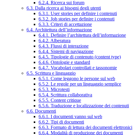
6.2.4. Ricerca sui forum
6.3. Dalla ricerca ai bisogni degli utenti
6.3.1. User stories per definire i contenuti
6.3.2. Job stories per definire i contenuti
6.3.3. Criteri di accettazione
6.4. Architettura dell’informazione
6.4.1. Definire l’architettura dell’informazione
6.4.2. Alberatura
6.4.3. Flussi di interazione
6.4.4. Sistemi di navigazione
6.4.5. Tipologie di contenuto (content type)
6.4.6. Ontologie e standard
6.4.7. Vocabolari controllati e tassonomie
6.5. Scrittura e linguaggio
6.5.1. Come leggono le persone sul web
6.5.2. Le regole per un linguaggio semplice
6.5.3. Microtesti
6.5.4. Scrittura collaborativa
6.5.5. Content critique
6.5.6. Traduzione e localizzazione dei contenuti
6.6. Documenti
6.6.1. I documenti vanno sul web
6.6.2. Tipi di documenti
6.6.3. Formato di lettura dei documenti elettronici
6.6.4. Modalità di produzione dei documenti