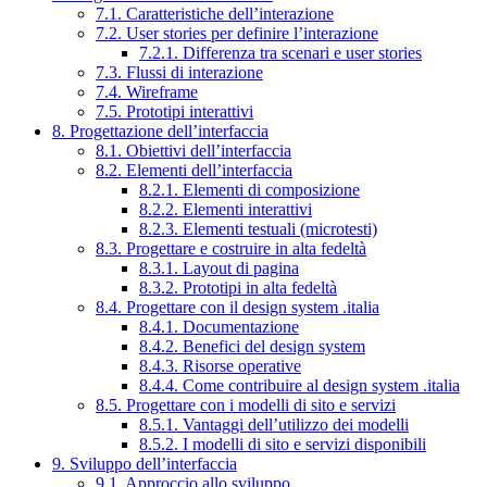
7.1. Caratteristiche dell’interazione
7.2. User stories per definire l’interazione
7.2.1. Differenza tra scenari e user stories
7.3. Flussi di interazione
7.4. Wireframe
7.5. Prototipi interattivi
8. Progettazione dell’interfaccia
8.1. Obiettivi dell’interfaccia
8.2. Elementi dell’interfaccia
8.2.1. Elementi di composizione
8.2.2. Elementi interattivi
8.2.3. Elementi testuali (microtesti)
8.3. Progettare e costruire in alta fedeltà
8.3.1. Layout di pagina
8.3.2. Prototipi in alta fedeltà
8.4. Progettare con il design system .italia
8.4.1. Documentazione
8.4.2. Benefici del design system
8.4.3. Risorse operative
8.4.4. Come contribuire al design system .italia
8.5. Progettare con i modelli di sito e servizi
8.5.1. Vantaggi dell’utilizzo dei modelli
8.5.2. I modelli di sito e servizi disponibili
9. Sviluppo dell’interfaccia
9.1. Approccio allo sviluppo