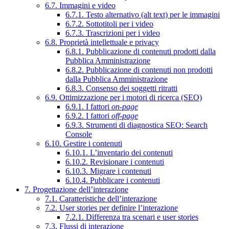
6.7. Immagini e video
6.7.1. Testo alternativo (alt text) per le immagini
6.7.2. Sottotitoli per i video
6.7.3. Trascrizioni per i video
6.8. Proprietà intellettuale e privacy
6.8.1. Pubblicazione di contenuti prodotti dalla
Pubblica Amministrazione
6.8.2. Pubblicazione di contenuti non prodotti
dalla Pubblica Amministrazione
6.8.3. Consenso dei soggetti ritratti
6.9. Ottimizzazione per i motori di ricerca (SEO)
6.9.1. I fattori
on-page
6.9.2. I fattori
off-page
6.9.3. Strumenti di diagnostica SEO: Search
Console
6.10. Gestire i contenuti
6.10.1. L’inventario dei contenuti
6.10.2. Revisionare i contenuti
6.10.3. Migrare i contenuti
6.10.4. Pubblicare i contenuti
7. Progettazione dell’interazione
7.1. Caratteristiche dell’interazione
7.2. User stories per definire l’interazione
7.2.1. Differenza tra scenari e user stories
7.3. Flussi di interazione