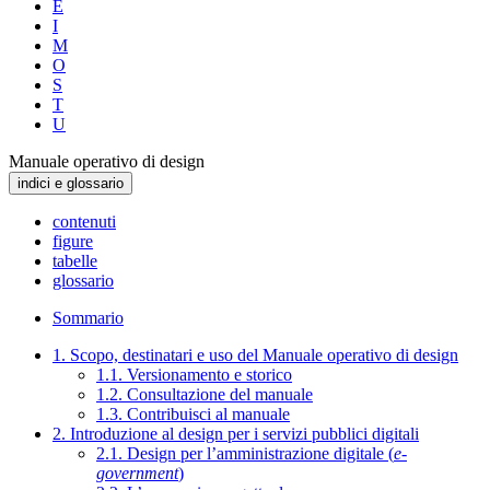
E
I
M
O
S
T
U
Manuale operativo di design
indici e glossario
contenuti
figure
tabelle
glossario
Sommario
1. Scopo, destinatari e uso del Manuale operativo di design
1.1. Versionamento e storico
1.2. Consultazione del manuale
1.3. Contribuisci al manuale
2. Introduzione al design per i servizi pubblici digitali
2.1. Design per l’amministrazione digitale (
e-
government
)