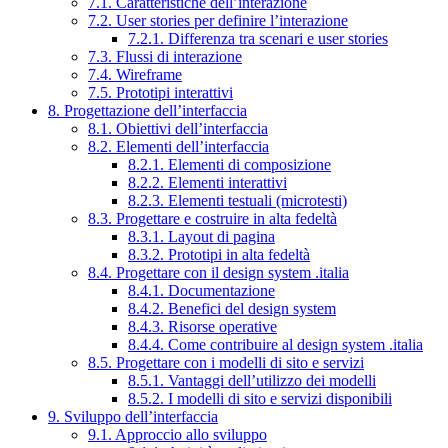
7.1. Caratteristiche dell’interazione
7.2. User stories per definire l’interazione
7.2.1. Differenza tra scenari e user stories
7.3. Flussi di interazione
7.4. Wireframe
7.5. Prototipi interattivi
8. Progettazione dell’interfaccia
8.1. Obiettivi dell’interfaccia
8.2. Elementi dell’interfaccia
8.2.1. Elementi di composizione
8.2.2. Elementi interattivi
8.2.3. Elementi testuali (microtesti)
8.3. Progettare e costruire in alta fedeltà
8.3.1. Layout di pagina
8.3.2. Prototipi in alta fedeltà
8.4. Progettare con il design system .italia
8.4.1. Documentazione
8.4.2. Benefici del design system
8.4.3. Risorse operative
8.4.4. Come contribuire al design system .italia
8.5. Progettare con i modelli di sito e servizi
8.5.1. Vantaggi dell’utilizzo dei modelli
8.5.2. I modelli di sito e servizi disponibili
9. Sviluppo dell’interfaccia
9.1. Approccio allo sviluppo