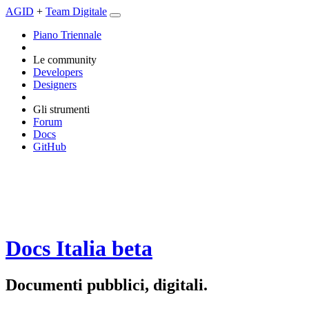
AGID
+
Team Digitale
Piano Triennale
Le community
Developers
Designers
Gli strumenti
Forum
Docs
GitHub
Docs Italia
beta
Documenti pubblici, digitali.