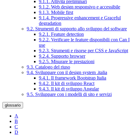
9.1.1. Attività preliminari
9.1.2. Web design responsivo e accessibile
9.1.3. Mobile first
9.1.4. Progressive enhancement e Graceful
degradation
9.2. Strumenti di supporto allo sviluppo del software
9.2.1. Feature detection
9.2.2. Verificare le feature disponibili con Can I
use
9.2.3. Strumenti e risorse per CSS e JavaScript
9.2.4. Supporto browser
9.2.5. Misurare le prestazioni
9.3. Catalogo del riuso
9.4. Sviluppare con il design system .italia
9.4.1. Il framework Bootstrap Italia
9.4.2. Il kit di sviluppo React
9.4.3. Il kit di sviluppo Angular
9.5. Sviluppare con i modelli di sito e servizi
glossario
A
B
C
D