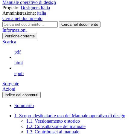
Manuale operativo di design
Progetto:
Designers Italia
Amministrazione:
italia
Cerca nel documento
Cerca nel documento
Informazioni
versione-corrente
Scarica
pdf
html
epub
Sorgente
Azioni
indice dei contenuti
Sommario
1. Scopo, destinatari e uso del Manuale operativo di design
1.1. Versionamento e storico
1.2. Consultazione del manuale
1.3. Contribuisci al manuale