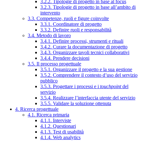
3.2.2. Tipologie di progetto in base al focus
3.2.3. Tipologie di progetto in base all’ambito di
intervento
3.3. Competenze, ruoli e figure coinvolte
3.3.1. Coordinatore di progetto
3.3.2. Definire ruoli e responsabilità
3.4. Metodo di lavoro
3.4.1. Definire processi, strumenti e rituali
3.4.2. Curare la documentazione di progetto
3.4.3. Organizzare tavoli tecnici collaborativi
3.4.4. Prendere decisioni
3.5. Il processo progettuale
3.5.1. Organizzare il progetto e la sua gestione
3.5.2. Comprendere il contesto d’uso del servizio
pubblico
3.5.3. Progettare i processi e i
touchpoint
del
servizio
3.5.4. Realizzare l’interfaccia utente del servizio
3.5.5. Validare la soluzione ottenuta
4. Ricerca progettuale
4.1. Ricerca primaria
4.1.1. Interviste
4.1.2. Questionari
4.1.3. Test di usabilità
4.1.4. Web analytics