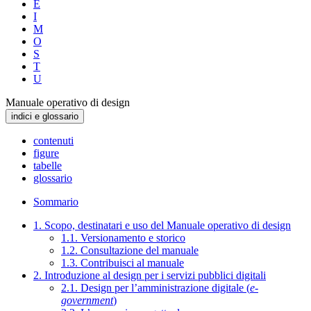
E
I
M
O
S
T
U
Manuale operativo di design
indici e glossario
contenuti
figure
tabelle
glossario
Sommario
1. Scopo, destinatari e uso del Manuale operativo di design
1.1. Versionamento e storico
1.2. Consultazione del manuale
1.3. Contribuisci al manuale
2. Introduzione al design per i servizi pubblici digitali
2.1. Design per l’amministrazione digitale (
e-
government
)