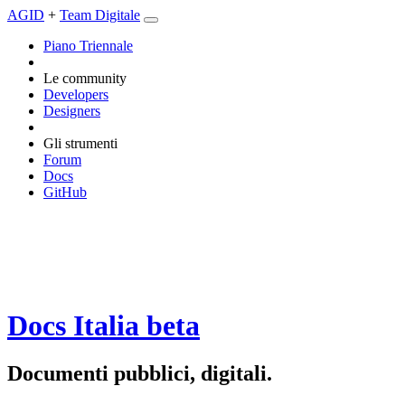
AGID
+
Team Digitale
Piano Triennale
Le community
Developers
Designers
Gli strumenti
Forum
Docs
GitHub
Docs Italia
beta
Documenti pubblici, digitali.