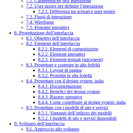
7.1. Caratteristiche dell’interazione
7.2. User stories per definire l’interazione
7.2.1. Differenza tra scenari e user stories
7.3. Flussi di interazione
7.4. Wireframe
7.5. Prototipi interattivi
8. Progettazione dell’interfaccia
8.1. Obiettivi dell’interfaccia
8.2. Elementi dell’interfaccia
8.2.1. Elementi di composizione
8.2.2. Elementi interattivi
8.2.3. Elementi testuali (microtesti)
8.3. Progettare e costruire in alta fedeltà
8.3.1. Layout di pagina
8.3.2. Prototipi in alta fedeltà
8.4. Progettare con il design system .italia
8.4.1. Documentazione
8.4.2. Benefici del design system
8.4.3. Risorse operative
8.4.4. Come contribuire al design system .italia
8.5. Progettare con i modelli di sito e servizi
8.5.1. Vantaggi dell’utilizzo dei modelli
8.5.2. I modelli di sito e servizi disponibili
9. Sviluppo dell’interfaccia
9.1. Approccio allo sviluppo