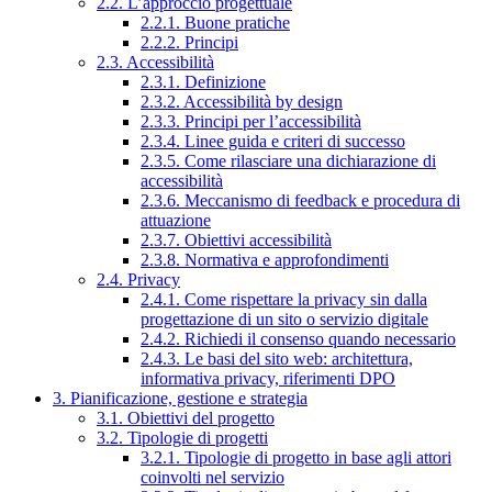
2.2. L’approccio progettuale
2.2.1. Buone pratiche
2.2.2. Principi
2.3. Accessibilità
2.3.1. Definizione
2.3.2. Accessibilità by design
2.3.3. Principi per l’accessibilità
2.3.4. Linee guida e criteri di successo
2.3.5. Come rilasciare una dichiarazione di
accessibilità
2.3.6. Meccanismo di feedback e procedura di
attuazione
2.3.7. Obiettivi accessibilità
2.3.8. Normativa e approfondimenti
2.4. Privacy
2.4.1. Come rispettare la privacy sin dalla
progettazione di un sito o servizio digitale
2.4.2. Richiedi il consenso quando necessario
2.4.3. Le basi del sito web: architettura,
informativa privacy, riferimenti DPO
3. Pianificazione, gestione e strategia
3.1. Obiettivi del progetto
3.2. Tipologie di progetti
3.2.1. Tipologie di progetto in base agli attori
coinvolti nel servizio