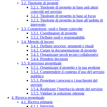
3.2. Tipologie di progetti
3.2.1. Tipologie di progetto in base agli attori
coinvolti nel servizio
3.2.2. Tipologie di progetto in base al focus
3.2.3. Tipologie di progetto in base all’ambito di
intervento
3.3. Competenze, ruoli e figure coinvolte
3.3.1. Coordinatore di progetto
3.3.2. Definire ruoli e responsabilità
3.4. Metodo di lavoro
3.4.1. Definire processi, strumenti e rituali
3.4.2. Curare la documentazione di progetto
3.4.3. Organizzare tavoli tecnici collaborativi
3.4.4. Prendere decisioni
3.5. Il processo progettuale
3.5.1. Organizzare il progetto e la sua gestione
3.5.2. Comprendere il contesto d’uso del servizio
pubblico
3.5.3. Progettare i processi e i
touchpoint
del
servizio
3.5.4. Realizzare l’interfaccia utente del servizio
3.5.5. Validare la soluzione ottenuta
4. Ricerca progettuale
4.1. Ricerca primaria
4.1.1. Interviste