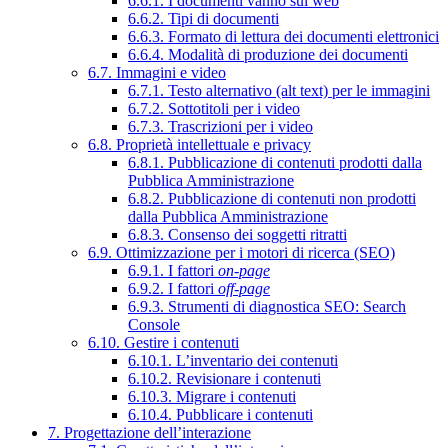
6.6.1. I documenti vanno sul web
6.6.2. Tipi di documenti
6.6.3. Formato di lettura dei documenti elettronici
6.6.4. Modalità di produzione dei documenti
6.7. Immagini e video
6.7.1. Testo alternativo (alt text) per le immagini
6.7.2. Sottotitoli per i video
6.7.3. Trascrizioni per i video
6.8. Proprietà intellettuale e privacy
6.8.1. Pubblicazione di contenuti prodotti dalla
Pubblica Amministrazione
6.8.2. Pubblicazione di contenuti non prodotti
dalla Pubblica Amministrazione
6.8.3. Consenso dei soggetti ritratti
6.9. Ottimizzazione per i motori di ricerca (SEO)
6.9.1. I fattori
on-page
6.9.2. I fattori
off-page
6.9.3. Strumenti di diagnostica SEO: Search
Console
6.10. Gestire i contenuti
6.10.1. L’inventario dei contenuti
6.10.2. Revisionare i contenuti
6.10.3. Migrare i contenuti
6.10.4. Pubblicare i contenuti
7. Progettazione dell’interazione