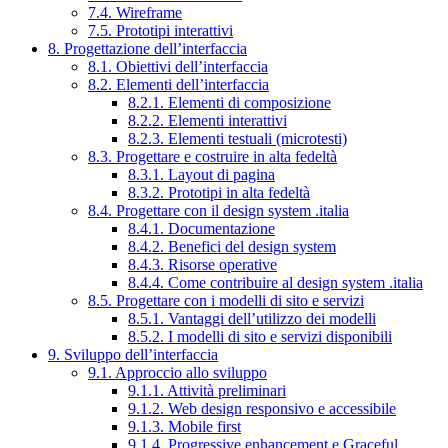
7.4. Wireframe
7.5. Prototipi interattivi
8. Progettazione dell’interfaccia
8.1. Obiettivi dell’interfaccia
8.2. Elementi dell’interfaccia
8.2.1. Elementi di composizione
8.2.2. Elementi interattivi
8.2.3. Elementi testuali (microtesti)
8.3. Progettare e costruire in alta fedeltà
8.3.1. Layout di pagina
8.3.2. Prototipi in alta fedeltà
8.4. Progettare con il design system .italia
8.4.1. Documentazione
8.4.2. Benefici del design system
8.4.3. Risorse operative
8.4.4. Come contribuire al design system .italia
8.5. Progettare con i modelli di sito e servizi
8.5.1. Vantaggi dell’utilizzo dei modelli
8.5.2. I modelli di sito e servizi disponibili
9. Sviluppo dell’interfaccia
9.1. Approccio allo sviluppo
9.1.1. Attività preliminari
9.1.2. Web design responsivo e accessibile
9.1.3. Mobile first
9.1.4. Progressive enhancement e Graceful