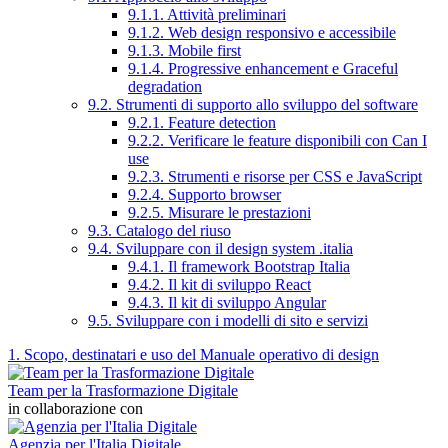
9.1.1. Attività preliminari
9.1.2. Web design responsivo e accessibile
9.1.3. Mobile first
9.1.4. Progressive enhancement e Graceful
degradation
9.2. Strumenti di supporto allo sviluppo del software
9.2.1. Feature detection
9.2.2. Verificare le feature disponibili con Can I
use
9.2.3. Strumenti e risorse per CSS e JavaScript
9.2.4. Supporto browser
9.2.5. Misurare le prestazioni
9.3. Catalogo del riuso
9.4. Sviluppare con il design system .italia
9.4.1. Il framework Bootstrap Italia
9.4.2. Il kit di sviluppo React
9.4.3. Il kit di sviluppo Angular
9.5. Sviluppare con i modelli di sito e servizi
1. Scopo, destinatari e uso del Manuale operativo di design
Team per la Trasformazione Digitale
in collaborazione con
Agenzia per l'Italia Digitale