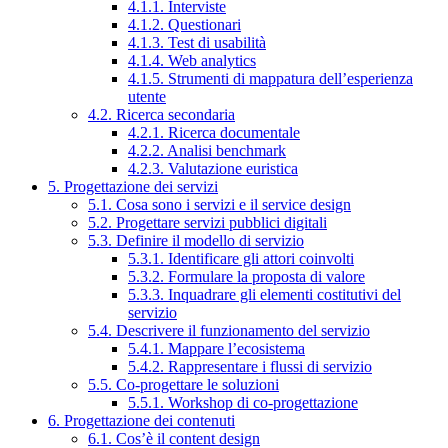
4.1.1. Interviste
4.1.2. Questionari
4.1.3. Test di usabilità
4.1.4. Web analytics
4.1.5. Strumenti di mappatura dell’esperienza
utente
4.2. Ricerca secondaria
4.2.1. Ricerca documentale
4.2.2. Analisi benchmark
4.2.3. Valutazione euristica
5. Progettazione dei servizi
5.1. Cosa sono i servizi e il service design
5.2. Progettare servizi pubblici digitali
5.3. Definire il modello di servizio
5.3.1. Identificare gli attori coinvolti
5.3.2. Formulare la proposta di valore
5.3.3. Inquadrare gli elementi costitutivi del
servizio
5.4. Descrivere il funzionamento del servizio
5.4.1. Mappare l’ecosistema
5.4.2. Rappresentare i flussi di servizio
5.5. Co-progettare le soluzioni
5.5.1. Workshop di co-progettazione
6. Progettazione dei contenuti
6.1. Cos’è il content design