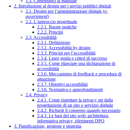
1.3. Contribuisci al manuale
2. Introduzione al design per i servizi pubblici digitali
2.1. Design per l’amministrazione digitale (
e-
government
)
2.2. L’approccio progettuale
2.2.1. Buone pratiche
2.2.2. Principi
2.3. Accessibilità
2.3.1. Definizione
2.3.2. Accessibilità by design
2.3.3. Principi per l’accessibilità
2.3.4. Linee guida e criteri di successo
2.3.5. Come rilasciare una dichiarazione di
accessibilità
2.3.6. Meccanismo di feedback e procedura di
attuazione
2.3.7. Obiettivi accessibilità
2.3.8. Normativa e approfondimenti
2.4. Privacy
2.4.1. Come rispettare la privacy sin dalla
progettazione di un sito o servizio digitale
2.4.2. Richiedi il consenso quando necessario
2.4.3. Le basi del sito web: architettura,
informativa privacy, riferimenti DPO
3. Pianificazione, gestione e strategia