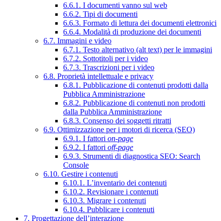
6.6.1. I documenti vanno sul web
6.6.2. Tipi di documenti
6.6.3. Formato di lettura dei documenti elettronici
6.6.4. Modalità di produzione dei documenti
6.7. Immagini e video
6.7.1. Testo alternativo (alt text) per le immagini
6.7.2. Sottotitoli per i video
6.7.3. Trascrizioni per i video
6.8. Proprietà intellettuale e privacy
6.8.1. Pubblicazione di contenuti prodotti dalla
Pubblica Amministrazione
6.8.2. Pubblicazione di contenuti non prodotti
dalla Pubblica Amministrazione
6.8.3. Consenso dei soggetti ritratti
6.9. Ottimizzazione per i motori di ricerca (SEO)
6.9.1. I fattori
on-page
6.9.2. I fattori
off-page
6.9.3. Strumenti di diagnostica SEO: Search
Console
6.10. Gestire i contenuti
6.10.1. L’inventario dei contenuti
6.10.2. Revisionare i contenuti
6.10.3. Migrare i contenuti
6.10.4. Pubblicare i contenuti
7. Progettazione dell’interazione