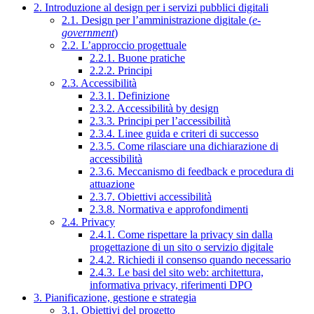
2. Introduzione al design per i servizi pubblici digitali
2.1. Design per l’amministrazione digitale (
e-
government
)
2.2. L’approccio progettuale
2.2.1. Buone pratiche
2.2.2. Principi
2.3. Accessibilità
2.3.1. Definizione
2.3.2. Accessibilità by design
2.3.3. Principi per l’accessibilità
2.3.4. Linee guida e criteri di successo
2.3.5. Come rilasciare una dichiarazione di
accessibilità
2.3.6. Meccanismo di feedback e procedura di
attuazione
2.3.7. Obiettivi accessibilità
2.3.8. Normativa e approfondimenti
2.4. Privacy
2.4.1. Come rispettare la privacy sin dalla
progettazione di un sito o servizio digitale
2.4.2. Richiedi il consenso quando necessario
2.4.3. Le basi del sito web: architettura,
informativa privacy, riferimenti DPO
3. Pianificazione, gestione e strategia
3.1. Obiettivi del progetto