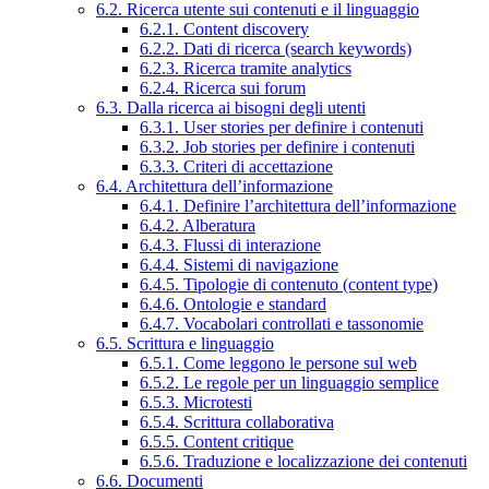
6.2. Ricerca utente sui contenuti e il linguaggio
6.2.1. Content discovery
6.2.2. Dati di ricerca (search keywords)
6.2.3. Ricerca tramite analytics
6.2.4. Ricerca sui forum
6.3. Dalla ricerca ai bisogni degli utenti
6.3.1. User stories per definire i contenuti
6.3.2. Job stories per definire i contenuti
6.3.3. Criteri di accettazione
6.4. Architettura dell’informazione
6.4.1. Definire l’architettura dell’informazione
6.4.2. Alberatura
6.4.3. Flussi di interazione
6.4.4. Sistemi di navigazione
6.4.5. Tipologie di contenuto (content type)
6.4.6. Ontologie e standard
6.4.7. Vocabolari controllati e tassonomie
6.5. Scrittura e linguaggio
6.5.1. Come leggono le persone sul web
6.5.2. Le regole per un linguaggio semplice
6.5.3. Microtesti
6.5.4. Scrittura collaborativa
6.5.5. Content critique
6.5.6. Traduzione e localizzazione dei contenuti
6.6. Documenti