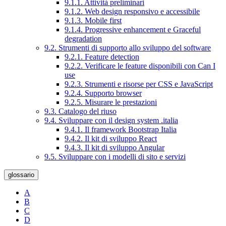
9.1.1. Attività preliminari
9.1.2. Web design responsivo e accessibile
9.1.3. Mobile first
9.1.4. Progressive enhancement e Graceful
degradation
9.2. Strumenti di supporto allo sviluppo del software
9.2.1. Feature detection
9.2.2. Verificare le feature disponibili con Can I
use
9.2.3. Strumenti e risorse per CSS e JavaScript
9.2.4. Supporto browser
9.2.5. Misurare le prestazioni
9.3. Catalogo del riuso
9.4. Sviluppare con il design system .italia
9.4.1. Il framework Bootstrap Italia
9.4.2. Il kit di sviluppo React
9.4.3. Il kit di sviluppo Angular
9.5. Sviluppare con i modelli di sito e servizi
glossario
A
B
C
D