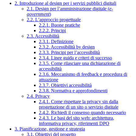
2. Introduzione al design per i servizi pubblici digitali
2.1. Design per l’amministrazione digitale (
e-
government
)
2.2. L’approccio progettuale
2.2.1. Buone pratiche
2.2.2. Principi
2.3. Accessibilità
2.3.1. Definizione
2.3.2. Accessibilità by design
2.3.3. Principi per l’accessibilità
2.3.4. Linee guida e criteri di successo
2.3.5. Come rilasciare una dichiarazione di
accessibilità
2.3.6. Meccanismo di feedback e procedura di
attuazione
2.3.7. Obiettivi accessibilità
2.3.8. Normativa e approfondimenti
2.4. Privacy
2.4.1. Come rispettare la privacy sin dalla
progettazione di un sito o servizio digitale
2.4.2. Richiedi il consenso quando necessario
2.4.3. Le basi del sito web: architettura,
informativa privacy, riferimenti DPO
3. Pianificazione, gestione e strategia
3.1. Obiettivi del progetto