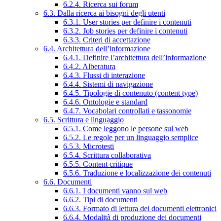
6.2.4. Ricerca sui forum
6.3. Dalla ricerca ai bisogni degli utenti
6.3.1. User stories per definire i contenuti
6.3.2. Job stories per definire i contenuti
6.3.3. Criteri di accettazione
6.4. Architettura dell’informazione
6.4.1. Definire l’architettura dell’informazione
6.4.2. Alberatura
6.4.3. Flussi di interazione
6.4.4. Sistemi di navigazione
6.4.5. Tipologie di contenuto (content type)
6.4.6. Ontologie e standard
6.4.7. Vocabolari controllati e tassonomie
6.5. Scrittura e linguaggio
6.5.1. Come leggono le persone sul web
6.5.2. Le regole per un linguaggio semplice
6.5.3. Microtesti
6.5.4. Scrittura collaborativa
6.5.5. Content critique
6.5.6. Traduzione e localizzazione dei contenuti
6.6. Documenti
6.6.1. I documenti vanno sul web
6.6.2. Tipi di documenti
6.6.3. Formato di lettura dei documenti elettronici
6.6.4. Modalità di produzione dei documenti