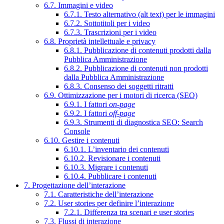
6.7. Immagini e video
6.7.1. Testo alternativo (alt text) per le immagini
6.7.2. Sottotitoli per i video
6.7.3. Trascrizioni per i video
6.8. Proprietà intellettuale e privacy
6.8.1. Pubblicazione di contenuti prodotti dalla
Pubblica Amministrazione
6.8.2. Pubblicazione di contenuti non prodotti
dalla Pubblica Amministrazione
6.8.3. Consenso dei soggetti ritratti
6.9. Ottimizzazione per i motori di ricerca (SEO)
6.9.1. I fattori
on-page
6.9.2. I fattori
off-page
6.9.3. Strumenti di diagnostica SEO: Search
Console
6.10. Gestire i contenuti
6.10.1. L’inventario dei contenuti
6.10.2. Revisionare i contenuti
6.10.3. Migrare i contenuti
6.10.4. Pubblicare i contenuti
7. Progettazione dell’interazione
7.1. Caratteristiche dell’interazione
7.2. User stories per definire l’interazione
7.2.1. Differenza tra scenari e user stories
7.3. Flussi di interazione