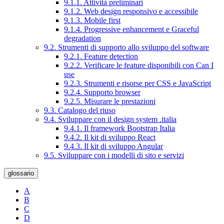
9.1.1. Attività preliminari
9.1.2. Web design responsivo e accessibile
9.1.3. Mobile first
9.1.4. Progressive enhancement e Graceful
degradation
9.2. Strumenti di supporto allo sviluppo del software
9.2.1. Feature detection
9.2.2. Verificare le feature disponibili con Can I
use
9.2.3. Strumenti e risorse per CSS e JavaScript
9.2.4. Supporto browser
9.2.5. Misurare le prestazioni
9.3. Catalogo del riuso
9.4. Sviluppare con il design system .italia
9.4.1. Il framework Bootstrap Italia
9.4.2. Il kit di sviluppo React
9.4.3. Il kit di sviluppo Angular
9.5. Sviluppare con i modelli di sito e servizi
glossario
A
B
C
D