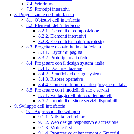
7.4. Wireframe
7.5. Prototipi interattivi
8. Progettazione dell’interfaccia
8.1. Obiettivi dell’interfaccia
8.2. Elementi dell’interfaccia
8.2.1. Elementi di composizione
8.2.2. Elementi interattivi
8.2.3. Elementi testuali (microtesti)
8.3. Progettare e costruire in alta fedeltà
8.3.1. Layout di pagina
8.3.2. Prototipi in alta fedeltà
8.4. Progettare con il design system .italia
8.4.1. Documentazione
8.4.2. Benefici del design system
8.4.3. Risorse operative
8.4.4. Come contribuire al design system .italia
8.5. Progettare con i modelli di sito e servizi
8.5.1. Vantaggi dell’utilizzo dei modelli
8.5.2. I modelli di sito e servizi disponibili
9. Sviluppo dell’interfaccia
9.1. Approccio allo sviluppo
9.1.1. Attività preliminari
9.1.2. Web design responsivo e accessibile
9.1.3. Mobile first
9.1.4. Progressive enhancement e Graceful