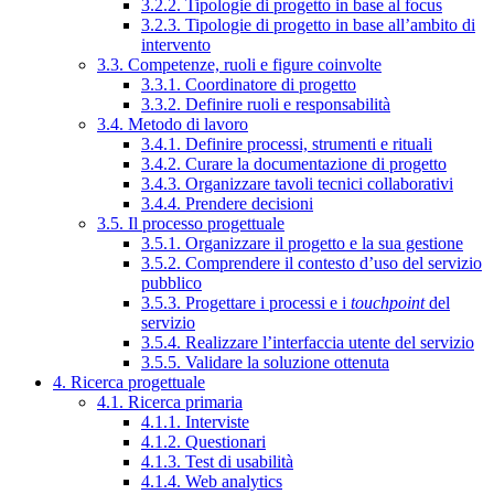
3.2.2. Tipologie di progetto in base al focus
3.2.3. Tipologie di progetto in base all’ambito di
intervento
3.3. Competenze, ruoli e figure coinvolte
3.3.1. Coordinatore di progetto
3.3.2. Definire ruoli e responsabilità
3.4. Metodo di lavoro
3.4.1. Definire processi, strumenti e rituali
3.4.2. Curare la documentazione di progetto
3.4.3. Organizzare tavoli tecnici collaborativi
3.4.4. Prendere decisioni
3.5. Il processo progettuale
3.5.1. Organizzare il progetto e la sua gestione
3.5.2. Comprendere il contesto d’uso del servizio
pubblico
3.5.3. Progettare i processi e i
touchpoint
del
servizio
3.5.4. Realizzare l’interfaccia utente del servizio
3.5.5. Validare la soluzione ottenuta
4. Ricerca progettuale
4.1. Ricerca primaria
4.1.1. Interviste
4.1.2. Questionari
4.1.3. Test di usabilità
4.1.4. Web analytics