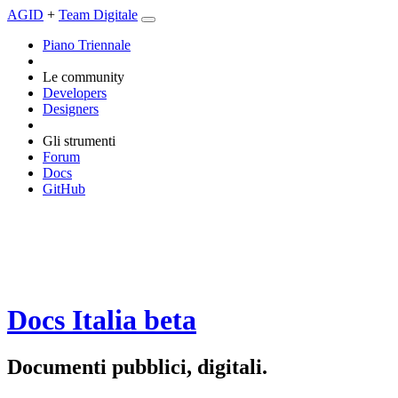
AGID
+
Team Digitale
Piano Triennale
Le community
Developers
Designers
Gli strumenti
Forum
Docs
GitHub
Docs Italia
beta
Documenti pubblici, digitali.