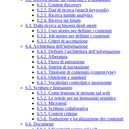
6.2.1. Content discovery
6.2.2. Dati di ricerca (search keywords)
6.2.3. Ricerca tramite analytics
6.2.4. Ricerca sui forum
6.3. Dalla ricerca ai bisogni degli utenti
6.3.1. User stories per definire i contenuti
6.3.2. Job stories per definire i contenuti
6.3.3. Criteri di accettazione
6.4. Architettura dell’informazione
6.4.1. Definire l’architettura dell’informazione
6.4.2. Alberatura
6.4.3. Flussi di interazione
6.4.4. Sistemi di navigazione
6.4.5. Tipologie di contenuto (content type)
6.4.6. Ontologie e standard
6.4.7. Vocabolari controllati e tassonomie
6.5. Scrittura e linguaggio
6.5.1. Come leggono le persone sul web
6.5.2. Le regole per un linguaggio semplice
6.5.3. Microtesti
6.5.4. Scrittura collaborativa
6.5.5. Content critique
6.5.6. Traduzione e localizzazione dei contenuti
6.6. Documenti