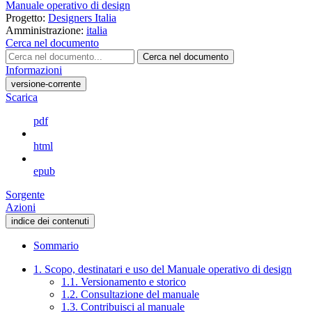
Manuale operativo di design
Progetto:
Designers Italia
Amministrazione:
italia
Cerca nel documento
Cerca nel documento
Informazioni
versione-corrente
Scarica
pdf
html
epub
Sorgente
Azioni
indice dei contenuti
Sommario
1. Scopo, destinatari e uso del Manuale operativo di design
1.1. Versionamento e storico
1.2. Consultazione del manuale
1.3. Contribuisci al manuale