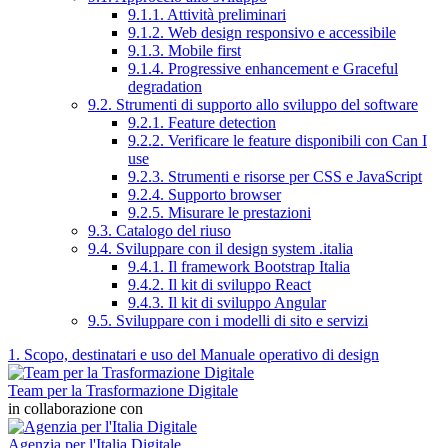
9.1.1. Attività preliminari
9.1.2. Web design responsivo e accessibile
9.1.3. Mobile first
9.1.4. Progressive enhancement e Graceful
degradation
9.2. Strumenti di supporto allo sviluppo del software
9.2.1. Feature detection
9.2.2. Verificare le feature disponibili con Can I
use
9.2.3. Strumenti e risorse per CSS e JavaScript
9.2.4. Supporto browser
9.2.5. Misurare le prestazioni
9.3. Catalogo del riuso
9.4. Sviluppare con il design system .italia
9.4.1. Il framework Bootstrap Italia
9.4.2. Il kit di sviluppo React
9.4.3. Il kit di sviluppo Angular
9.5. Sviluppare con i modelli di sito e servizi
1. Scopo, destinatari e uso del Manuale operativo di design
Team per la Trasformazione Digitale
in collaborazione con
Agenzia per l'Italia Digitale