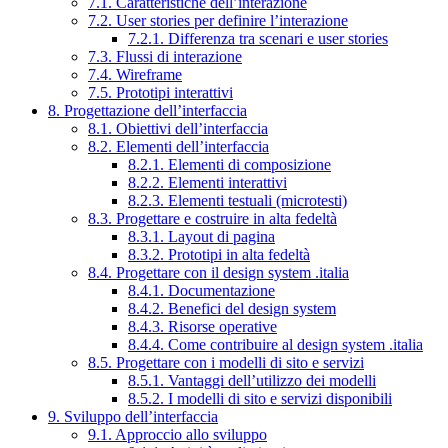
7.1. Caratteristiche dell’interazione
7.2. User stories per definire l’interazione
7.2.1. Differenza tra scenari e user stories
7.3. Flussi di interazione
7.4. Wireframe
7.5. Prototipi interattivi
8. Progettazione dell’interfaccia
8.1. Obiettivi dell’interfaccia
8.2. Elementi dell’interfaccia
8.2.1. Elementi di composizione
8.2.2. Elementi interattivi
8.2.3. Elementi testuali (microtesti)
8.3. Progettare e costruire in alta fedeltà
8.3.1. Layout di pagina
8.3.2. Prototipi in alta fedeltà
8.4. Progettare con il design system .italia
8.4.1. Documentazione
8.4.2. Benefici del design system
8.4.3. Risorse operative
8.4.4. Come contribuire al design system .italia
8.5. Progettare con i modelli di sito e servizi
8.5.1. Vantaggi dell’utilizzo dei modelli
8.5.2. I modelli di sito e servizi disponibili
9. Sviluppo dell’interfaccia
9.1. Approccio allo sviluppo