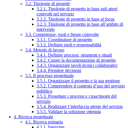
3.2. Tipologie di progetti
3.2.1. Tipologie di progetto in base agli attori
coinvolti nel servizio
3.2.2. Tipologie di progetto in base al focus
3.2.3. Tipologie di progetto in base all’ambito di
intervento
3.3. Competenze, ruoli e figure coinvolte
3.3.1. Coordinatore di progetto
3.3.2. Definire ruoli e responsabilità
3.4. Metodo di lavoro
3.4.1. Definire processi, strumenti e rituali
3.4.2. Curare la documentazione di progetto
3.4.3. Organizzare tavoli tecnici collaborativi
3.4.4. Prendere decisioni
3.5. Il processo progettuale
3.5.1. Organizzare il progetto e la sua gestione
3.5.2. Comprendere il contesto d’uso del servizio
pubblico
3.5.3. Progettare i processi e i
touchpoint
del
servizio
3.5.4. Realizzare l’interfaccia utente del servizio
3.5.5. Validare la soluzione ottenuta
4. Ricerca progettuale
4.1. Ricerca primaria
4.1.1. Interviste