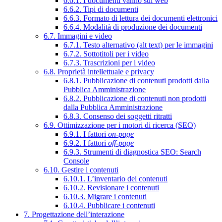
6.6.1. I documenti vanno sul web
6.6.2. Tipi di documenti
6.6.3. Formato di lettura dei documenti elettronici
6.6.4. Modalità di produzione dei documenti
6.7. Immagini e video
6.7.1. Testo alternativo (alt text) per le immagini
6.7.2. Sottotitoli per i video
6.7.3. Trascrizioni per i video
6.8. Proprietà intellettuale e privacy
6.8.1. Pubblicazione di contenuti prodotti dalla
Pubblica Amministrazione
6.8.2. Pubblicazione di contenuti non prodotti
dalla Pubblica Amministrazione
6.8.3. Consenso dei soggetti ritratti
6.9. Ottimizzazione per i motori di ricerca (SEO)
6.9.1. I fattori
on-page
6.9.2. I fattori
off-page
6.9.3. Strumenti di diagnostica SEO: Search
Console
6.10. Gestire i contenuti
6.10.1. L’inventario dei contenuti
6.10.2. Revisionare i contenuti
6.10.3. Migrare i contenuti
6.10.4. Pubblicare i contenuti
7. Progettazione dell’interazione