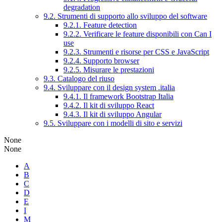
degradation
9.2. Strumenti di supporto allo sviluppo del software
9.2.1. Feature detection
9.2.2. Verificare le feature disponibili con Can I
use
9.2.3. Strumenti e risorse per CSS e JavaScript
9.2.4. Supporto browser
9.2.5. Misurare le prestazioni
9.3. Catalogo del riuso
9.4. Sviluppare con il design system .italia
9.4.1. Il framework Bootstrap Italia
9.4.2. Il kit di sviluppo React
9.4.3. Il kit di sviluppo Angular
9.5. Sviluppare con i modelli di sito e servizi
None
None
A
B
C
D
E
I
M