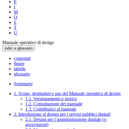
E
I
M
O
S
T
U
Manuale operativo di design
indici e glossario
contenuti
figure
tabelle
glossario
Sommario
1. Scopo, destinatari e uso del Manuale operativo di design
1.1. Versionamento e storico
1.2. Consultazione del manuale
1.3. Contribuisci al manuale
2. Introduzione al design per i servizi pubblici digitali
2.1. Design per l’amministrazione digitale (
e-
government
)