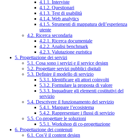
4.1.1. Interviste
4.1.2. Questionari
4.1.3. Test di usabilità
4.1.4. Web analytics
4.1.5. Strumenti di mappatura dell’esperienza
utente
4.2. Ricerca secondaria
4.2.1. Ricerca documentale
4.2.2. Analisi benchmark
4.2.3. Valutazione euristica
5. Progettazione dei servizi
5.1. Cosa sono i servizi e il service design
5.2. Progettare servizi pubblici digitali
5.3. Definire il modello di servizio
5.3.1. Identificare gli attori coinvolti
5.3.2. Formulare la proposta di valore
5.3.3. Inquadrare gli elementi costitutivi del
servizio
5.4. Descrivere il funzionamento del servizio
5.4.1. Mappare l’ecosistema
5.4.2. Rappresentare i flussi di servizio
5.5. Co-progettare le soluzioni
5.5.1. Workshop di co-progettazione
6. Progettazione dei contenuti
6.1. Cos’è il content design