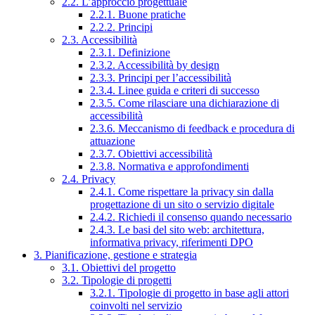
2.2. L’approccio progettuale
2.2.1. Buone pratiche
2.2.2. Principi
2.3. Accessibilità
2.3.1. Definizione
2.3.2. Accessibilità by design
2.3.3. Principi per l’accessibilità
2.3.4. Linee guida e criteri di successo
2.3.5. Come rilasciare una dichiarazione di
accessibilità
2.3.6. Meccanismo di feedback e procedura di
attuazione
2.3.7. Obiettivi accessibilità
2.3.8. Normativa e approfondimenti
2.4. Privacy
2.4.1. Come rispettare la privacy sin dalla
progettazione di un sito o servizio digitale
2.4.2. Richiedi il consenso quando necessario
2.4.3. Le basi del sito web: architettura,
informativa privacy, riferimenti DPO
3. Pianificazione, gestione e strategia
3.1. Obiettivi del progetto
3.2. Tipologie di progetti
3.2.1. Tipologie di progetto in base agli attori
coinvolti nel servizio