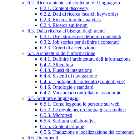
6.2. Ricerca utente sui contenuti e il linguaggio
6.2.1. Content discovery
6.2.2. Dati di ricerca (search keywords)
6.2.3. Ricerca tramite analytics
6.2.4. Ricerca sui forum
6.3. Dalla ricerca ai bisogni degli utenti
6.3.1. User stories per definire i contenuti
6.3.2. Job stories per definire i contenuti
6.3.3. Criteri di accettazione
6.4. Architettura dell’informazione
6.4.1. Definire l’architettura dell’informazione
6.4.2. Alberatura
6.4.3. Flussi di interazione
6.4.4. Sistemi di navigazione
6.4.5. Tipologie di contenuto (content type)
6.4.6. Ontologie e standard
6.4.7. Vocabolari controllati e tassonomie
6.5. Scrittura e linguaggio
6.5.1. Come leggono le persone sul web
6.5.2. Le regole per un linguaggio semplice
6.5.3. Microtesti
6.5.4. Scrittura collaborativa
6.5.5. Content critique
6.5.6. Traduzione e localizzazione dei contenuti
6.6. Documenti