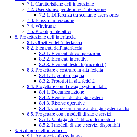
7.1. Caratteristiche dell’interazione
7.2. User stories per definire l’interazione
7.2.1. Differenza tra scenari e user stories
7.3. Flussi di interazione
7.4. Wireframe
7.5. Prototipi interattivi
8. Progettazione dell’interfaccia
8.1. Obiettivi dell’interfaccia
8.2. Elementi dell’interfaccia
8.2.1. Elementi di composizione
8.2.2. Elementi interattivi
8.2.3. Elementi testuali (microtesti)
8.3. Progettare e costruire in alta fedeltà
8.3.1. Layout di pagina
8.3.2. Prototipi in alta fedeltà
8.4. Progettare con il design system .italia
8.4.1. Documentazione
8.4.2. Benefici del design system
8.4.3. Risorse operative
8.4.4. Come contribuire al design system .italia
8.5. Progettare con i modelli di sito e servizi
8.5.1. Vantaggi dell’utilizzo dei modelli
8.5.2. I modelli di sito e servizi disponibili
9. Sviluppo dell’interfaccia
9.1. Approccio allo sviluppo