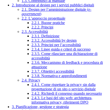
1.3. Contribuisci al manuale
2. Introduzione al design per i servizi pubblici digitali
2.1. Design per l’amministrazione digitale (
e-
government
)
2.2. L’approccio progettuale
2.2.1. Buone pratiche
2.2.2. Principi
2.3. Accessibilità
2.3.1. Definizione
2.3.2. Accessibilità by design
2.3.3. Principi per l’accessibilità
2.3.4. Linee guida e criteri di successo
2.3.5. Come rilasciare una dichiarazione di
accessibilità
2.3.6. Meccanismo di feedback e procedura di
attuazione
2.3.7. Obiettivi accessibilità
2.3.8. Normativa e approfondimenti
2.4. Privacy
2.4.1. Come rispettare la privacy sin dalla
progettazione di un sito o servizio digitale
2.4.2. Richiedi il consenso quando necessario
2.4.3. Le basi del sito web: architettura,
informativa privacy, riferimenti DPO
3. Pianificazione, gestione e strategia