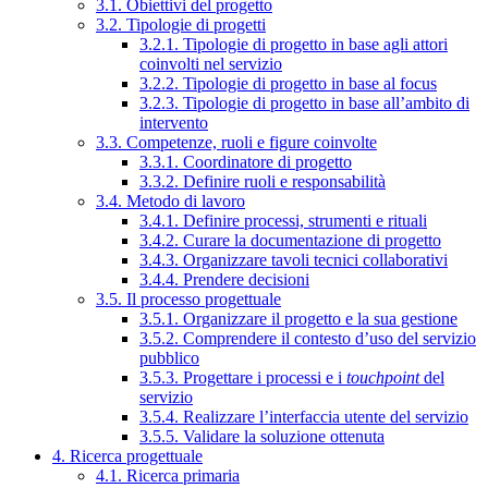
3.1. Obiettivi del progetto
3.2. Tipologie di progetti
3.2.1. Tipologie di progetto in base agli attori
coinvolti nel servizio
3.2.2. Tipologie di progetto in base al focus
3.2.3. Tipologie di progetto in base all’ambito di
intervento
3.3. Competenze, ruoli e figure coinvolte
3.3.1. Coordinatore di progetto
3.3.2. Definire ruoli e responsabilità
3.4. Metodo di lavoro
3.4.1. Definire processi, strumenti e rituali
3.4.2. Curare la documentazione di progetto
3.4.3. Organizzare tavoli tecnici collaborativi
3.4.4. Prendere decisioni
3.5. Il processo progettuale
3.5.1. Organizzare il progetto e la sua gestione
3.5.2. Comprendere il contesto d’uso del servizio
pubblico
3.5.3. Progettare i processi e i
touchpoint
del
servizio
3.5.4. Realizzare l’interfaccia utente del servizio
3.5.5. Validare la soluzione ottenuta
4. Ricerca progettuale
4.1. Ricerca primaria