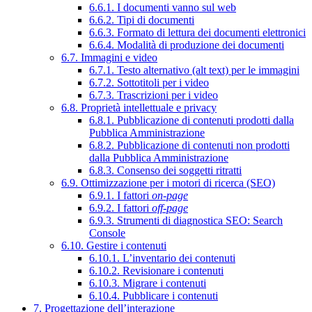
6.6.1. I documenti vanno sul web
6.6.2. Tipi di documenti
6.6.3. Formato di lettura dei documenti elettronici
6.6.4. Modalità di produzione dei documenti
6.7. Immagini e video
6.7.1. Testo alternativo (alt text) per le immagini
6.7.2. Sottotitoli per i video
6.7.3. Trascrizioni per i video
6.8. Proprietà intellettuale e privacy
6.8.1. Pubblicazione di contenuti prodotti dalla
Pubblica Amministrazione
6.8.2. Pubblicazione di contenuti non prodotti
dalla Pubblica Amministrazione
6.8.3. Consenso dei soggetti ritratti
6.9. Ottimizzazione per i motori di ricerca (SEO)
6.9.1. I fattori
on-page
6.9.2. I fattori
off-page
6.9.3. Strumenti di diagnostica SEO: Search
Console
6.10. Gestire i contenuti
6.10.1. L’inventario dei contenuti
6.10.2. Revisionare i contenuti
6.10.3. Migrare i contenuti
6.10.4. Pubblicare i contenuti
7. Progettazione dell’interazione