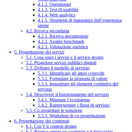
4.1.2. Questionari
4.1.3. Test di usabilità
4.1.4. Web analytics
4.1.5. Strumenti di mappatura dell’esperienza
utente
4.2. Ricerca secondaria
4.2.1. Ricerca documentale
4.2.2. Analisi benchmark
4.2.3. Valutazione euristica
5. Progettazione dei servizi
5.1. Cosa sono i servizi e il service design
5.2. Progettare servizi pubblici digitali
5.3. Definire il modello di servizio
5.3.1. Identificare gli attori coinvolti
5.3.2. Formulare la proposta di valore
5.3.3. Inquadrare gli elementi costitutivi del
servizio
5.4. Descrivere il funzionamento del servizio
5.4.1. Mappare l’ecosistema
5.4.2. Rappresentare i flussi di servizio
5.5. Co-progettare le soluzioni
5.5.1. Workshop di co-progettazione
6. Progettazione dei contenuti
6.1. Cos’è il content design
6.2. Ricerca utente sui contenuti e il linguaggio