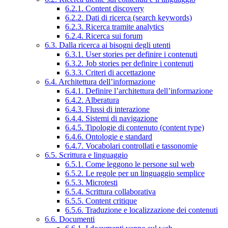
6.2.1. Content discovery
6.2.2. Dati di ricerca (search keywords)
6.2.3. Ricerca tramite analytics
6.2.4. Ricerca sui forum
6.3. Dalla ricerca ai bisogni degli utenti
6.3.1. User stories per definire i contenuti
6.3.2. Job stories per definire i contenuti
6.3.3. Criteri di accettazione
6.4. Architettura dell’informazione
6.4.1. Definire l’architettura dell’informazione
6.4.2. Alberatura
6.4.3. Flussi di interazione
6.4.4. Sistemi di navigazione
6.4.5. Tipologie di contenuto (content type)
6.4.6. Ontologie e standard
6.4.7. Vocabolari controllati e tassonomie
6.5. Scrittura e linguaggio
6.5.1. Come leggono le persone sul web
6.5.2. Le regole per un linguaggio semplice
6.5.3. Microtesti
6.5.4. Scrittura collaborativa
6.5.5. Content critique
6.5.6. Traduzione e localizzazione dei contenuti
6.6. Documenti