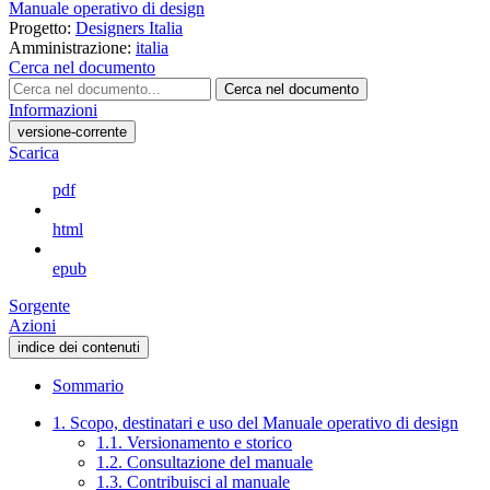
Manuale operativo di design
Progetto:
Designers Italia
Amministrazione:
italia
Cerca nel documento
Cerca nel documento
Informazioni
versione-corrente
Scarica
pdf
html
epub
Sorgente
Azioni
indice dei contenuti
Sommario
1. Scopo, destinatari e uso del Manuale operativo di design
1.1. Versionamento e storico
1.2. Consultazione del manuale
1.3. Contribuisci al manuale