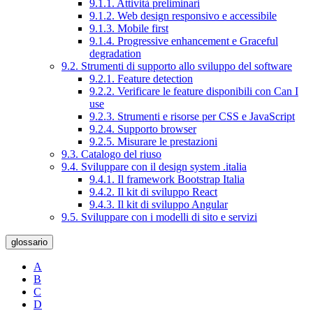
9.1.1. Attività preliminari
9.1.2. Web design responsivo e accessibile
9.1.3. Mobile first
9.1.4. Progressive enhancement e Graceful
degradation
9.2. Strumenti di supporto allo sviluppo del software
9.2.1. Feature detection
9.2.2. Verificare le feature disponibili con Can I
use
9.2.3. Strumenti e risorse per CSS e JavaScript
9.2.4. Supporto browser
9.2.5. Misurare le prestazioni
9.3. Catalogo del riuso
9.4. Sviluppare con il design system .italia
9.4.1. Il framework Bootstrap Italia
9.4.2. Il kit di sviluppo React
9.4.3. Il kit di sviluppo Angular
9.5. Sviluppare con i modelli di sito e servizi
glossario
A
B
C
D