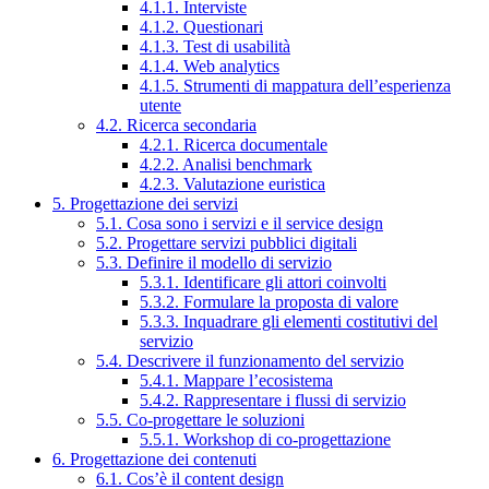
4.1.1. Interviste
4.1.2. Questionari
4.1.3. Test di usabilità
4.1.4. Web analytics
4.1.5. Strumenti di mappatura dell’esperienza
utente
4.2. Ricerca secondaria
4.2.1. Ricerca documentale
4.2.2. Analisi benchmark
4.2.3. Valutazione euristica
5. Progettazione dei servizi
5.1. Cosa sono i servizi e il service design
5.2. Progettare servizi pubblici digitali
5.3. Definire il modello di servizio
5.3.1. Identificare gli attori coinvolti
5.3.2. Formulare la proposta di valore
5.3.3. Inquadrare gli elementi costitutivi del
servizio
5.4. Descrivere il funzionamento del servizio
5.4.1. Mappare l’ecosistema
5.4.2. Rappresentare i flussi di servizio
5.5. Co-progettare le soluzioni
5.5.1. Workshop di co-progettazione
6. Progettazione dei contenuti
6.1. Cos’è il content design