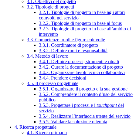
3.1. Obiettivi del progetto
3.2. Tipologie di progetti
3.2.1. Tipologie di progetto in base agli attori
coinvolti nel servizio
3.2.2. Tipologie di progetto in base al focus
3.2.3. Tipologie di progetto in base all’ambito di
intervento
3.3. Competenze, ruoli e figure coinvolte
3.3.1. Coordinatore di progetto
3.3.2. Definire ruoli e responsabilità
3.4. Metodo di lavoro
3.4.1. Definire processi, strumenti e rituali
3.4.2. Curare la documentazione di progetto
3.4.3. Organizzare tavoli tecnici collaborativi
3.4.4. Prendere decisioni
3.5. Il processo progettuale
3.5.1. Organizzare il progetto e la sua gestione
3.5.2. Comprendere il contesto d’uso del servizio
pubblico
3.5.3. Progettare i processi e i
touchpoint
del
servizio
3.5.4. Realizzare l’interfaccia utente del servizio
3.5.5. Validare la soluzione ottenuta
4. Ricerca progettuale
4.1. Ricerca primaria