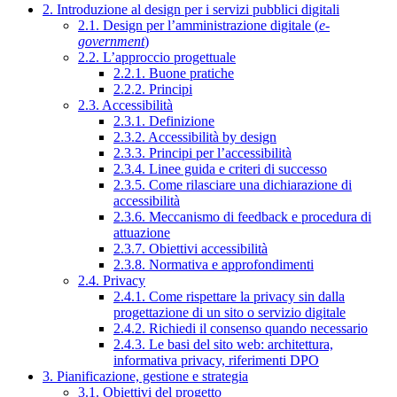
2. Introduzione al design per i servizi pubblici digitali
2.1. Design per l’amministrazione digitale (
e-
government
)
2.2. L’approccio progettuale
2.2.1. Buone pratiche
2.2.2. Principi
2.3. Accessibilità
2.3.1. Definizione
2.3.2. Accessibilità by design
2.3.3. Principi per l’accessibilità
2.3.4. Linee guida e criteri di successo
2.3.5. Come rilasciare una dichiarazione di
accessibilità
2.3.6. Meccanismo di feedback e procedura di
attuazione
2.3.7. Obiettivi accessibilità
2.3.8. Normativa e approfondimenti
2.4. Privacy
2.4.1. Come rispettare la privacy sin dalla
progettazione di un sito o servizio digitale
2.4.2. Richiedi il consenso quando necessario
2.4.3. Le basi del sito web: architettura,
informativa privacy, riferimenti DPO
3. Pianificazione, gestione e strategia
3.1. Obiettivi del progetto