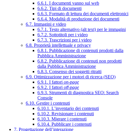
6.6.1. I documenti vanno sul web
6.6.2. Tipi di documenti
6.6.3. Formato di lettura dei documenti elettronici
6.6.4. Modalità di produzione dei documenti
6.7. Immagini e video
6.7.1. Testo alternativo (alt text) per le immagini
6.7.2. Sottotitoli per i video
6.7.3. Trascrizioni per i video
6.8. Proprietà intellettuale e privacy
6.8.1. Pubblicazione di contenuti prodotti dalla
Pubblica Amministrazione
6.8.2. Pubblicazione di contenuti non prodotti
dalla Pubblica Amministrazione
6.8.3. Consenso dei soggetti ritratti
6.9. Ottimizzazione per i motori di ricerca (SEO)
6.9.1. I fattori
on-page
6.9.2. I fattori
off-page
6.9.3. Strumenti di diagnostica SEO: Search
Console
6.10. Gestire i contenuti
6.10.1. L’inventario dei contenuti
6.10.2. Revisionare i contenuti
6.10.3. Migrare i contenuti
6.10.4. Pubblicare i contenuti
7. Progettazione dell’interazione