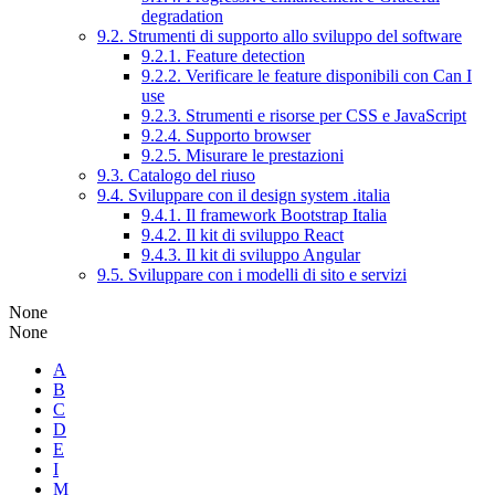
degradation
9.2. Strumenti di supporto allo sviluppo del software
9.2.1. Feature detection
9.2.2. Verificare le feature disponibili con Can I
use
9.2.3. Strumenti e risorse per CSS e JavaScript
9.2.4. Supporto browser
9.2.5. Misurare le prestazioni
9.3. Catalogo del riuso
9.4. Sviluppare con il design system .italia
9.4.1. Il framework Bootstrap Italia
9.4.2. Il kit di sviluppo React
9.4.3. Il kit di sviluppo Angular
9.5. Sviluppare con i modelli di sito e servizi
None
None
A
B
C
D
E
I
M