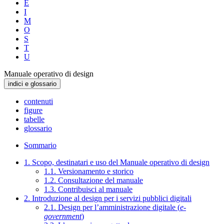
E
I
M
O
S
T
U
Manuale operativo di design
indici e glossario
contenuti
figure
tabelle
glossario
Sommario
1. Scopo, destinatari e uso del Manuale operativo di design
1.1. Versionamento e storico
1.2. Consultazione del manuale
1.3. Contribuisci al manuale
2. Introduzione al design per i servizi pubblici digitali
2.1. Design per l’amministrazione digitale (
e-
government
)