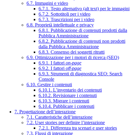
6.7. Immagini e video
6.7.1. Testo alternativo (alt text) per le immagini
6.7.2. Sottotitoli per i video
6.7.3. Trascrizioni per i video
6.8. Proprietà intellettuale e privacy
6.8.1. Pubblicazione di contenuti prodotti dalla
Pubblica Amministrazione
6.8.2. Pubblicazione di contenuti non prodotti
dalla Pubblica Amministrazione
6.8.3. Consenso dei soggetti ritratti
6.9. Ottimizzazione per i motori di ricerca (SEO)
6.9.1. I fattori
on-page
6.9.2. I fattori
off-page
6.9.3. Strumenti di diagnostica SEO: Search
Console
6.10. Gestire i contenuti
6.10.1. L’inventario dei contenuti
6.10.2. Revisionare i contenuti
6.10.3. Migrare i contenuti
6.10.4. Pubblicare i contenuti
7. Progettazione dell’interazione
7.1. Caratteristiche dell’interazione
7.2. User stories per definire l’interazione
7.2.1. Differenza tra scenari e user stories
7.3. Flussi di interazione