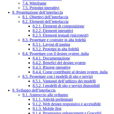
7.4. Wireframe
7.5. Prototipi interattivi
8. Progettazione dell’interfaccia
8.1. Obiettivi dell’interfaccia
8.2. Elementi dell’interfaccia
8.2.1. Elementi di composizione
8.2.2. Elementi interattivi
8.2.3. Elementi testuali (microtesti)
8.3. Progettare e costruire in alta fedeltà
8.3.1. Layout di pagina
8.3.2. Prototipi in alta fedeltà
8.4. Progettare con il design system .italia
8.4.1. Documentazione
8.4.2. Benefici del design system
8.4.3. Risorse operative
8.4.4. Come contribuire al design system .italia
8.5. Progettare con i modelli di sito e servizi
8.5.1. Vantaggi dell’utilizzo dei modelli
8.5.2. I modelli di sito e servizi disponibili
9. Sviluppo dell’interfaccia
9.1. Approccio allo sviluppo
9.1.1. Attività preliminari
9.1.2. Web design responsivo e accessibile
9.1.3. Mobile first
9.1.4. Progressive enhancement e Graceful