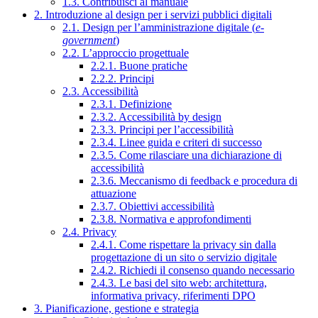
1.3. Contribuisci al manuale
2. Introduzione al design per i servizi pubblici digitali
2.1. Design per l’amministrazione digitale (
e-
government
)
2.2. L’approccio progettuale
2.2.1. Buone pratiche
2.2.2. Principi
2.3. Accessibilità
2.3.1. Definizione
2.3.2. Accessibilità by design
2.3.3. Principi per l’accessibilità
2.3.4. Linee guida e criteri di successo
2.3.5. Come rilasciare una dichiarazione di
accessibilità
2.3.6. Meccanismo di feedback e procedura di
attuazione
2.3.7. Obiettivi accessibilità
2.3.8. Normativa e approfondimenti
2.4. Privacy
2.4.1. Come rispettare la privacy sin dalla
progettazione di un sito o servizio digitale
2.4.2. Richiedi il consenso quando necessario
2.4.3. Le basi del sito web: architettura,
informativa privacy, riferimenti DPO
3. Pianificazione, gestione e strategia