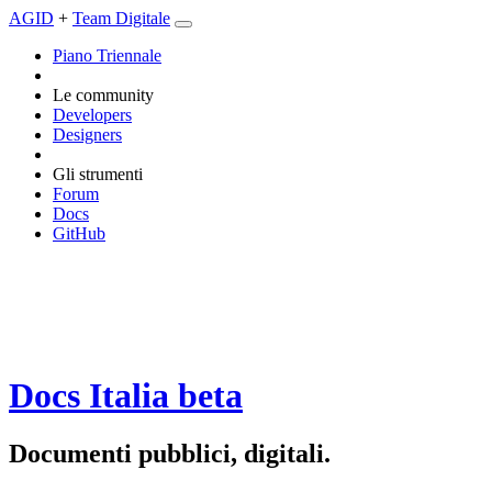
AGID
+
Team Digitale
Piano Triennale
Le community
Developers
Designers
Gli strumenti
Forum
Docs
GitHub
Docs Italia
beta
Documenti pubblici, digitali.