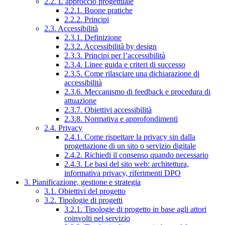
2.2. L’approccio progettuale
2.2.1. Buone pratiche
2.2.2. Principi
2.3. Accessibilità
2.3.1. Definizione
2.3.2. Accessibilità by design
2.3.3. Principi per l’accessibilità
2.3.4. Linee guida e criteri di successo
2.3.5. Come rilasciare una dichiarazione di
accessibilità
2.3.6. Meccanismo di feedback e procedura di
attuazione
2.3.7. Obiettivi accessibilità
2.3.8. Normativa e approfondimenti
2.4. Privacy
2.4.1. Come rispettare la privacy sin dalla
progettazione di un sito o servizio digitale
2.4.2. Richiedi il consenso quando necessario
2.4.3. Le basi del sito web: architettura,
informativa privacy, riferimenti DPO
3. Pianificazione, gestione e strategia
3.1. Obiettivi del progetto
3.2. Tipologie di progetti
3.2.1. Tipologie di progetto in base agli attori
coinvolti nel servizio