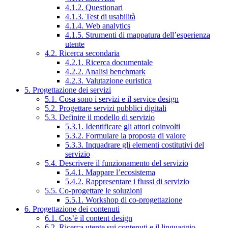
4.1.2. Questionari
4.1.3. Test di usabilità
4.1.4. Web analytics
4.1.5. Strumenti di mappatura dell’esperienza
utente
4.2. Ricerca secondaria
4.2.1. Ricerca documentale
4.2.2. Analisi benchmark
4.2.3. Valutazione euristica
5. Progettazione dei servizi
5.1. Cosa sono i servizi e il service design
5.2. Progettare servizi pubblici digitali
5.3. Definire il modello di servizio
5.3.1. Identificare gli attori coinvolti
5.3.2. Formulare la proposta di valore
5.3.3. Inquadrare gli elementi costitutivi del
servizio
5.4. Descrivere il funzionamento del servizio
5.4.1. Mappare l’ecosistema
5.4.2. Rappresentare i flussi di servizio
5.5. Co-progettare le soluzioni
5.5.1. Workshop di co-progettazione
6. Progettazione dei contenuti
6.1. Cos’è il content design
6.2. Ricerca utente sui contenuti e il linguaggio