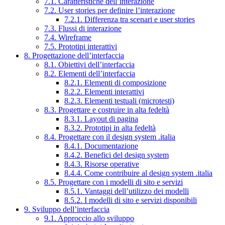
7.1. Caratteristiche dell’interazione
7.2. User stories per definire l’interazione
7.2.1. Differenza tra scenari e user stories
7.3. Flussi di interazione
7.4. Wireframe
7.5. Prototipi interattivi
8. Progettazione dell’interfaccia
8.1. Obiettivi dell’interfaccia
8.2. Elementi dell’interfaccia
8.2.1. Elementi di composizione
8.2.2. Elementi interattivi
8.2.3. Elementi testuali (microtesti)
8.3. Progettare e costruire in alta fedeltà
8.3.1. Layout di pagina
8.3.2. Prototipi in alta fedeltà
8.4. Progettare con il design system .italia
8.4.1. Documentazione
8.4.2. Benefici del design system
8.4.3. Risorse operative
8.4.4. Come contribuire al design system .italia
8.5. Progettare con i modelli di sito e servizi
8.5.1. Vantaggi dell’utilizzo dei modelli
8.5.2. I modelli di sito e servizi disponibili
9. Sviluppo dell’interfaccia
9.1. Approccio allo sviluppo