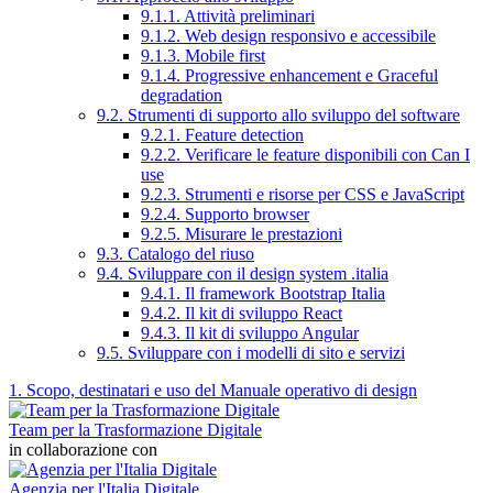
9.1.1. Attività preliminari
9.1.2. Web design responsivo e accessibile
9.1.3. Mobile first
9.1.4. Progressive enhancement e Graceful
degradation
9.2. Strumenti di supporto allo sviluppo del software
9.2.1. Feature detection
9.2.2. Verificare le feature disponibili con Can I
use
9.2.3. Strumenti e risorse per CSS e JavaScript
9.2.4. Supporto browser
9.2.5. Misurare le prestazioni
9.3. Catalogo del riuso
9.4. Sviluppare con il design system .italia
9.4.1. Il framework Bootstrap Italia
9.4.2. Il kit di sviluppo React
9.4.3. Il kit di sviluppo Angular
9.5. Sviluppare con i modelli di sito e servizi
1. Scopo, destinatari e uso del Manuale operativo di design
Team per la Trasformazione Digitale
in collaborazione con
Agenzia per l'Italia Digitale