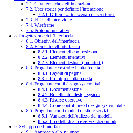
7.1. Caratteristiche dell’interazione
7.2. User stories per definire l’interazione
7.2.1. Differenza tra scenari e user stories
7.3. Flussi di interazione
7.4. Wireframe
7.5. Prototipi interattivi
8. Progettazione dell’interfaccia
8.1. Obiettivi dell’interfaccia
8.2. Elementi dell’interfaccia
8.2.1. Elementi di composizione
8.2.2. Elementi interattivi
8.2.3. Elementi testuali (microtesti)
8.3. Progettare e costruire in alta fedeltà
8.3.1. Layout di pagina
8.3.2. Prototipi in alta fedeltà
8.4. Progettare con il design system .italia
8.4.1. Documentazione
8.4.2. Benefici del design system
8.4.3. Risorse operative
8.4.4. Come contribuire al design system .italia
8.5. Progettare con i modelli di sito e servizi
8.5.1. Vantaggi dell’utilizzo dei modelli
8.5.2. I modelli di sito e servizi disponibili
9. Sviluppo dell’interfaccia
9.1. Approccio allo sviluppo