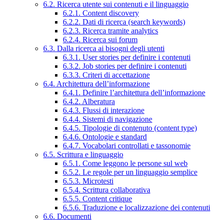
6.2. Ricerca utente sui contenuti e il linguaggio
6.2.1. Content discovery
6.2.2. Dati di ricerca (search keywords)
6.2.3. Ricerca tramite analytics
6.2.4. Ricerca sui forum
6.3. Dalla ricerca ai bisogni degli utenti
6.3.1. User stories per definire i contenuti
6.3.2. Job stories per definire i contenuti
6.3.3. Criteri di accettazione
6.4. Architettura dell’informazione
6.4.1. Definire l’architettura dell’informazione
6.4.2. Alberatura
6.4.3. Flussi di interazione
6.4.4. Sistemi di navigazione
6.4.5. Tipologie di contenuto (content type)
6.4.6. Ontologie e standard
6.4.7. Vocabolari controllati e tassonomie
6.5. Scrittura e linguaggio
6.5.1. Come leggono le persone sul web
6.5.2. Le regole per un linguaggio semplice
6.5.3. Microtesti
6.5.4. Scrittura collaborativa
6.5.5. Content critique
6.5.6. Traduzione e localizzazione dei contenuti
6.6. Documenti