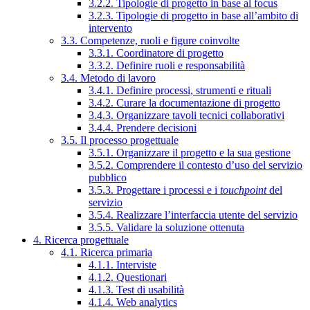
3.2.2. Tipologie di progetto in base al focus
3.2.3. Tipologie di progetto in base all’ambito di
intervento
3.3. Competenze, ruoli e figure coinvolte
3.3.1. Coordinatore di progetto
3.3.2. Definire ruoli e responsabilità
3.4. Metodo di lavoro
3.4.1. Definire processi, strumenti e rituali
3.4.2. Curare la documentazione di progetto
3.4.3. Organizzare tavoli tecnici collaborativi
3.4.4. Prendere decisioni
3.5. Il processo progettuale
3.5.1. Organizzare il progetto e la sua gestione
3.5.2. Comprendere il contesto d’uso del servizio
pubblico
3.5.3. Progettare i processi e i
touchpoint
del
servizio
3.5.4. Realizzare l’interfaccia utente del servizio
3.5.5. Validare la soluzione ottenuta
4. Ricerca progettuale
4.1. Ricerca primaria
4.1.1. Interviste
4.1.2. Questionari
4.1.3. Test di usabilità
4.1.4. Web analytics