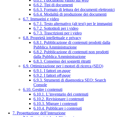
6.6.1. I documenti vanno sul web
6.6.2. Tipi di documenti
6.6.3. Formato di lettura dei documenti elettronici
6.6.4. Modalità di produzione dei documenti
6.7. Immagini e video
6.7.1. Testo alternativo (alt text) per le immagini
6.7.2. Sottotitoli per i video
6.7.3. Trascrizioni per i video
6.8. Proprietà intellettuale e privacy
6.8.1. Pubblicazione di contenuti prodotti dalla
Pubblica Amministrazione
6.8.2. Pubblicazione di contenuti non prodotti
dalla Pubblica Amministrazione
6.8.3. Consenso dei soggetti ritratti
6.9. Ottimizzazione per i motori di ricerca (SEO)
6.9.1. I fattori
on-page
6.9.2. I fattori
off-page
6.9.3. Strumenti di diagnostica SEO: Search
Console
6.10. Gestire i contenuti
6.10.1. L’inventario dei contenuti
6.10.2. Revisionare i contenuti
6.10.3. Migrare i contenuti
6.10.4. Pubblicare i contenuti
7. Progettazione dell’interazione