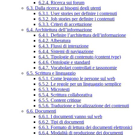
6.2.4. Ricerca sui forum
6.3. Dalla ricerca ai bisogni degli utenti
6.3.1. User stories per definire i contenuti
6.3.2. Job stories per definire i contenuti
6.3.3. Criteri di accettazione
6.4. Architettura dell’informazione
6.4.1. Definire l’architettura dell’informazione
6.4.2. Alberatura
6.4.3. Flussi di interazione
6.4.4. Sistemi di navigazione
6.4.5. Tipologie di contenuto (content type)
6.4.6. Ontologie e standard
6.4.7. Vocabolari controllati e tassonomie
6.5. Scrittura e linguaggio
6.5.1. Come leggono le persone sul web
6.5.2. Le regole per un linguaggio semplice
6.5.3. Microtesti
6.5.4. Scrittura collaborativa
6.5.5. Content critique
6.5.6. Traduzione e localizzazione dei contenuti
6.6. Documenti
6.6.1. I documenti vanno sul web
6.6.2. Tipi di documenti
6.6.3. Formato di lettura dei documenti elettronici
6.6.4. Modalità di produzione dei documenti