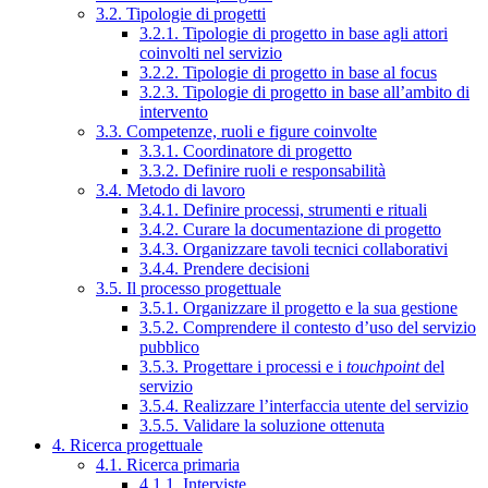
3.2. Tipologie di progetti
3.2.1. Tipologie di progetto in base agli attori
coinvolti nel servizio
3.2.2. Tipologie di progetto in base al focus
3.2.3. Tipologie di progetto in base all’ambito di
intervento
3.3. Competenze, ruoli e figure coinvolte
3.3.1. Coordinatore di progetto
3.3.2. Definire ruoli e responsabilità
3.4. Metodo di lavoro
3.4.1. Definire processi, strumenti e rituali
3.4.2. Curare la documentazione di progetto
3.4.3. Organizzare tavoli tecnici collaborativi
3.4.4. Prendere decisioni
3.5. Il processo progettuale
3.5.1. Organizzare il progetto e la sua gestione
3.5.2. Comprendere il contesto d’uso del servizio
pubblico
3.5.3. Progettare i processi e i
touchpoint
del
servizio
3.5.4. Realizzare l’interfaccia utente del servizio
3.5.5. Validare la soluzione ottenuta
4. Ricerca progettuale
4.1. Ricerca primaria
4.1.1. Interviste