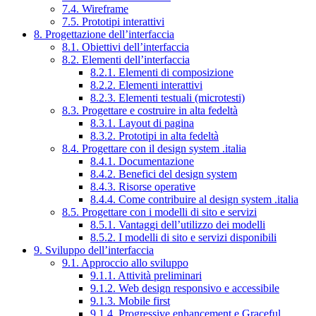
7.4. Wireframe
7.5. Prototipi interattivi
8. Progettazione dell’interfaccia
8.1. Obiettivi dell’interfaccia
8.2. Elementi dell’interfaccia
8.2.1. Elementi di composizione
8.2.2. Elementi interattivi
8.2.3. Elementi testuali (microtesti)
8.3. Progettare e costruire in alta fedeltà
8.3.1. Layout di pagina
8.3.2. Prototipi in alta fedeltà
8.4. Progettare con il design system .italia
8.4.1. Documentazione
8.4.2. Benefici del design system
8.4.3. Risorse operative
8.4.4. Come contribuire al design system .italia
8.5. Progettare con i modelli di sito e servizi
8.5.1. Vantaggi dell’utilizzo dei modelli
8.5.2. I modelli di sito e servizi disponibili
9. Sviluppo dell’interfaccia
9.1. Approccio allo sviluppo
9.1.1. Attività preliminari
9.1.2. Web design responsivo e accessibile
9.1.3. Mobile first
9.1.4. Progressive enhancement e Graceful