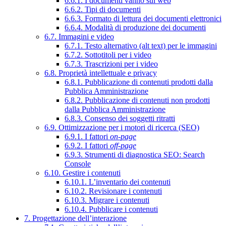
6.6.1. I documenti vanno sul web
6.6.2. Tipi di documenti
6.6.3. Formato di lettura dei documenti elettronici
6.6.4. Modalità di produzione dei documenti
6.7. Immagini e video
6.7.1. Testo alternativo (alt text) per le immagini
6.7.2. Sottotitoli per i video
6.7.3. Trascrizioni per i video
6.8. Proprietà intellettuale e privacy
6.8.1. Pubblicazione di contenuti prodotti dalla
Pubblica Amministrazione
6.8.2. Pubblicazione di contenuti non prodotti
dalla Pubblica Amministrazione
6.8.3. Consenso dei soggetti ritratti
6.9. Ottimizzazione per i motori di ricerca (SEO)
6.9.1. I fattori
on-page
6.9.2. I fattori
off-page
6.9.3. Strumenti di diagnostica SEO: Search
Console
6.10. Gestire i contenuti
6.10.1. L’inventario dei contenuti
6.10.2. Revisionare i contenuti
6.10.3. Migrare i contenuti
6.10.4. Pubblicare i contenuti
7. Progettazione dell’interazione