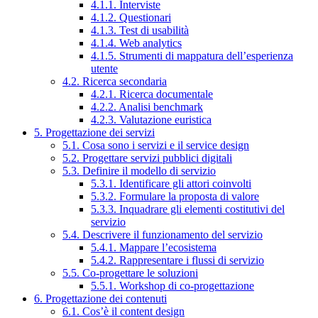
4.1.1. Interviste
4.1.2. Questionari
4.1.3. Test di usabilità
4.1.4. Web analytics
4.1.5. Strumenti di mappatura dell’esperienza
utente
4.2. Ricerca secondaria
4.2.1. Ricerca documentale
4.2.2. Analisi benchmark
4.2.3. Valutazione euristica
5. Progettazione dei servizi
5.1. Cosa sono i servizi e il service design
5.2. Progettare servizi pubblici digitali
5.3. Definire il modello di servizio
5.3.1. Identificare gli attori coinvolti
5.3.2. Formulare la proposta di valore
5.3.3. Inquadrare gli elementi costitutivi del
servizio
5.4. Descrivere il funzionamento del servizio
5.4.1. Mappare l’ecosistema
5.4.2. Rappresentare i flussi di servizio
5.5. Co-progettare le soluzioni
5.5.1. Workshop di co-progettazione
6. Progettazione dei contenuti
6.1. Cos’è il content design