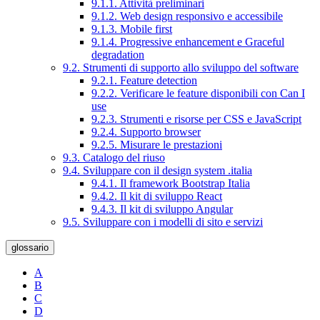
9.1.1. Attività preliminari
9.1.2. Web design responsivo e accessibile
9.1.3. Mobile first
9.1.4. Progressive enhancement e Graceful
degradation
9.2. Strumenti di supporto allo sviluppo del software
9.2.1. Feature detection
9.2.2. Verificare le feature disponibili con Can I
use
9.2.3. Strumenti e risorse per CSS e JavaScript
9.2.4. Supporto browser
9.2.5. Misurare le prestazioni
9.3. Catalogo del riuso
9.4. Sviluppare con il design system .italia
9.4.1. Il framework Bootstrap Italia
9.4.2. Il kit di sviluppo React
9.4.3. Il kit di sviluppo Angular
9.5. Sviluppare con i modelli di sito e servizi
glossario
A
B
C
D