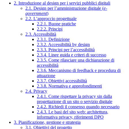
2. Introduzione al design per i servizi pubblici digitali
2.1. Design per l’amministrazione digitale (
e-
government
)
2.2. L’approccio progettuale
2.2.1. Buone pratiche
2.2.2. Principi
2.3. Accessibilità
2.3.1. Definizione
2.3.2. Accessibilità by design
2.3.3. Principi per l’accessibilità
2.3.4. Linee guida e criteri di successo
2.3.5. Come rilasciare una dichiarazione di
accessibilità
2.3.6. Meccanismo di feedback e procedura di
attuazione
2.3.7. Obiettivi accessibilità
2.3.8. Normativa e approfondimenti
2.4. Privacy
2.4.1. Come rispettare la privacy sin dalla
progettazione di un sito o servizio digitale
2.4.2. Richiedi il consenso quando necessario
2.4.3. Le basi del sito web: architettura,
informativa privacy, riferimenti DPO
3. Pianificazione, gestione e strategia
3.1. Obiettivi del progetto