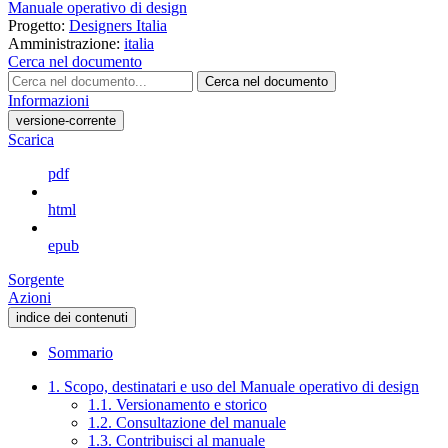
Manuale operativo di design
Progetto:
Designers Italia
Amministrazione:
italia
Cerca nel documento
Cerca nel documento
Informazioni
versione-corrente
Scarica
pdf
html
epub
Sorgente
Azioni
indice dei contenuti
Sommario
1. Scopo, destinatari e uso del Manuale operativo di design
1.1. Versionamento e storico
1.2. Consultazione del manuale
1.3. Contribuisci al manuale