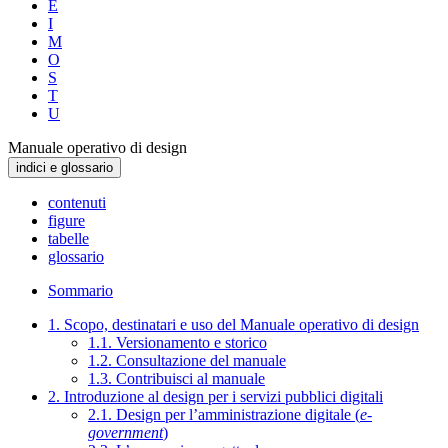
E
I
M
O
S
T
U
Manuale operativo di design
indici e glossario
contenuti
figure
tabelle
glossario
Sommario
1. Scopo, destinatari e uso del Manuale operativo di design
1.1. Versionamento e storico
1.2. Consultazione del manuale
1.3. Contribuisci al manuale
2. Introduzione al design per i servizi pubblici digitali
2.1. Design per l’amministrazione digitale (
e-
government
)