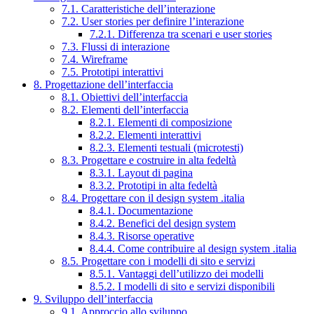
7.1. Caratteristiche dell’interazione
7.2. User stories per definire l’interazione
7.2.1. Differenza tra scenari e user stories
7.3. Flussi di interazione
7.4. Wireframe
7.5. Prototipi interattivi
8. Progettazione dell’interfaccia
8.1. Obiettivi dell’interfaccia
8.2. Elementi dell’interfaccia
8.2.1. Elementi di composizione
8.2.2. Elementi interattivi
8.2.3. Elementi testuali (microtesti)
8.3. Progettare e costruire in alta fedeltà
8.3.1. Layout di pagina
8.3.2. Prototipi in alta fedeltà
8.4. Progettare con il design system .italia
8.4.1. Documentazione
8.4.2. Benefici del design system
8.4.3. Risorse operative
8.4.4. Come contribuire al design system .italia
8.5. Progettare con i modelli di sito e servizi
8.5.1. Vantaggi dell’utilizzo dei modelli
8.5.2. I modelli di sito e servizi disponibili
9. Sviluppo dell’interfaccia
9.1. Approccio allo sviluppo