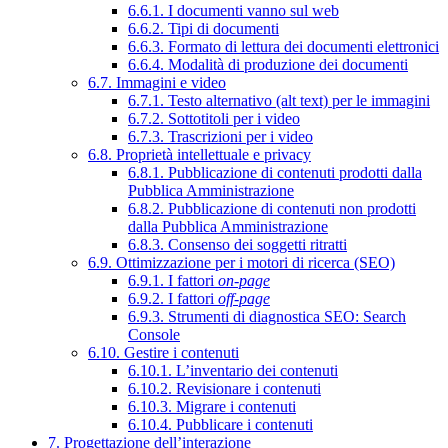
6.6.1. I documenti vanno sul web
6.6.2. Tipi di documenti
6.6.3. Formato di lettura dei documenti elettronici
6.6.4. Modalità di produzione dei documenti
6.7. Immagini e video
6.7.1. Testo alternativo (alt text) per le immagini
6.7.2. Sottotitoli per i video
6.7.3. Trascrizioni per i video
6.8. Proprietà intellettuale e privacy
6.8.1. Pubblicazione di contenuti prodotti dalla
Pubblica Amministrazione
6.8.2. Pubblicazione di contenuti non prodotti
dalla Pubblica Amministrazione
6.8.3. Consenso dei soggetti ritratti
6.9. Ottimizzazione per i motori di ricerca (SEO)
6.9.1. I fattori
on-page
6.9.2. I fattori
off-page
6.9.3. Strumenti di diagnostica SEO: Search
Console
6.10. Gestire i contenuti
6.10.1. L’inventario dei contenuti
6.10.2. Revisionare i contenuti
6.10.3. Migrare i contenuti
6.10.4. Pubblicare i contenuti
7. Progettazione dell’interazione