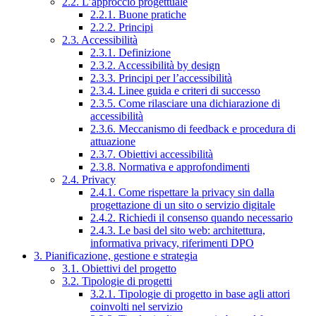
2.2. L’approccio progettuale
2.2.1. Buone pratiche
2.2.2. Principi
2.3. Accessibilità
2.3.1. Definizione
2.3.2. Accessibilità by design
2.3.3. Principi per l’accessibilità
2.3.4. Linee guida e criteri di successo
2.3.5. Come rilasciare una dichiarazione di
accessibilità
2.3.6. Meccanismo di feedback e procedura di
attuazione
2.3.7. Obiettivi accessibilità
2.3.8. Normativa e approfondimenti
2.4. Privacy
2.4.1. Come rispettare la privacy sin dalla
progettazione di un sito o servizio digitale
2.4.2. Richiedi il consenso quando necessario
2.4.3. Le basi del sito web: architettura,
informativa privacy, riferimenti DPO
3. Pianificazione, gestione e strategia
3.1. Obiettivi del progetto
3.2. Tipologie di progetti
3.2.1. Tipologie di progetto in base agli attori
coinvolti nel servizio