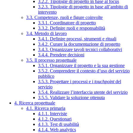
3.2.2. Tipologie di progetto in base al focus
3.2.3. Tipologie di progetto in base all’ambito di
intervento
3.3. Competenze, ruoli e figure coinvolte
3.3.1. Coordinatore di progetto
3.3.2. Definire ruoli e responsabilità
3.4. Metodo di lavoro
3.4.1. Definire processi, strumenti e rituali
3.4.2. Curare la documentazione di progetto
3.4.3. Organizzare tavoli tecnici collaborativi
3.4.4. Prendere decisioni
3.5. Il processo progettuale
3.5.1. Organizzare il progetto e la sua gestione
3.5.2. Comprendere il contesto d’uso del servizio
pubblico
3.5.3. Progettare i processi e i
touchpoint
del
servizio
3.5.4. Realizzare l’interfaccia utente del servizio
3.5.5. Validare la soluzione ottenuta
4. Ricerca progettuale
4.1. Ricerca primaria
4.1.1. Interviste
4.1.2. Questionari
4.1.3. Test di usabilità
4.1.4. Web analytics