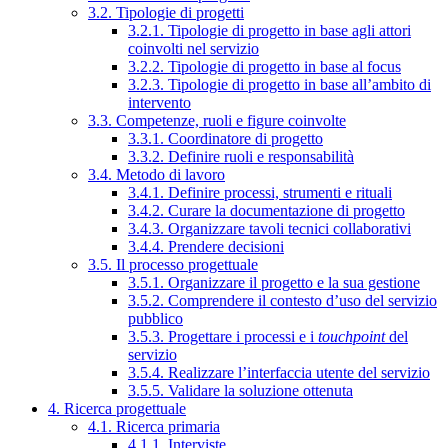
3.2. Tipologie di progetti
3.2.1. Tipologie di progetto in base agli attori
coinvolti nel servizio
3.2.2. Tipologie di progetto in base al focus
3.2.3. Tipologie di progetto in base all’ambito di
intervento
3.3. Competenze, ruoli e figure coinvolte
3.3.1. Coordinatore di progetto
3.3.2. Definire ruoli e responsabilità
3.4. Metodo di lavoro
3.4.1. Definire processi, strumenti e rituali
3.4.2. Curare la documentazione di progetto
3.4.3. Organizzare tavoli tecnici collaborativi
3.4.4. Prendere decisioni
3.5. Il processo progettuale
3.5.1. Organizzare il progetto e la sua gestione
3.5.2. Comprendere il contesto d’uso del servizio
pubblico
3.5.3. Progettare i processi e i
touchpoint
del
servizio
3.5.4. Realizzare l’interfaccia utente del servizio
3.5.5. Validare la soluzione ottenuta
4. Ricerca progettuale
4.1. Ricerca primaria
4.1.1. Interviste