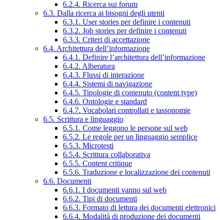
6.2.4. Ricerca sui forum
6.3. Dalla ricerca ai bisogni degli utenti
6.3.1. User stories per definire i contenuti
6.3.2. Job stories per definire i contenuti
6.3.3. Criteri di accettazione
6.4. Architettura dell’informazione
6.4.1. Definire l’architettura dell’informazione
6.4.2. Alberatura
6.4.3. Flussi di interazione
6.4.4. Sistemi di navigazione
6.4.5. Tipologie di contenuto (content type)
6.4.6. Ontologie e standard
6.4.7. Vocabolari controllati e tassonomie
6.5. Scrittura e linguaggio
6.5.1. Come leggono le persone sul web
6.5.2. Le regole per un linguaggio semplice
6.5.3. Microtesti
6.5.4. Scrittura collaborativa
6.5.5. Content critique
6.5.6. Traduzione e localizzazione dei contenuti
6.6. Documenti
6.6.1. I documenti vanno sul web
6.6.2. Tipi di documenti
6.6.3. Formato di lettura dei documenti elettronici
6.6.4. Modalità di produzione dei documenti