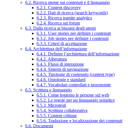
6.2. Ricerca utente sui contenuti e il linguaggio
6.2.1. Content discovery
6.2.2. Dati di ricerca (search keywords)
6.2.3. Ricerca tramite analytics
6.2.4. Ricerca sui forum
6.3. Dalla ricerca ai bisogni degli utenti
6.3.1. User stories per definire i contenuti
6.3.2. Job stories per definire i contenuti
6.3.3. Criteri di accettazione
6.4. Architettura dell’informazione
6.4.1. Definire l’architettura dell’informazione
6.4.2. Alberatura
6.4.3. Flussi di interazione
6.4.4. Sistemi di navigazione
6.4.5. Tipologie di contenuto (content type)
6.4.6. Ontologie e standard
6.4.7. Vocabolari controllati e tassonomie
6.5. Scrittura e linguaggio
6.5.1. Come leggono le persone sul web
6.5.2. Le regole per un linguaggio semplice
6.5.3. Microtesti
6.5.4. Scrittura collaborativa
6.5.5. Content critique
6.5.6. Traduzione e localizzazione dei contenuti
6.6. Documenti