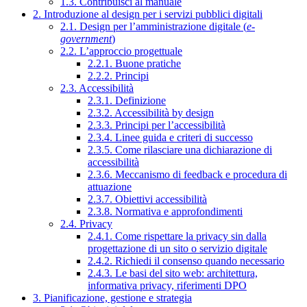
1.3. Contribuisci al manuale
2. Introduzione al design per i servizi pubblici digitali
2.1. Design per l’amministrazione digitale (
e-
government
)
2.2. L’approccio progettuale
2.2.1. Buone pratiche
2.2.2. Principi
2.3. Accessibilità
2.3.1. Definizione
2.3.2. Accessibilità by design
2.3.3. Principi per l’accessibilità
2.3.4. Linee guida e criteri di successo
2.3.5. Come rilasciare una dichiarazione di
accessibilità
2.3.6. Meccanismo di feedback e procedura di
attuazione
2.3.7. Obiettivi accessibilità
2.3.8. Normativa e approfondimenti
2.4. Privacy
2.4.1. Come rispettare la privacy sin dalla
progettazione di un sito o servizio digitale
2.4.2. Richiedi il consenso quando necessario
2.4.3. Le basi del sito web: architettura,
informativa privacy, riferimenti DPO
3. Pianificazione, gestione e strategia