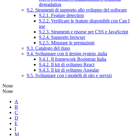
degradation
9.2. Strumenti di supporto allo sviluppo del software
9.2.1. Feature detection
9.2.2. Verificare le feature disponibili con Can I
use
9.2.3. Strumenti e risorse per CSS e JavaScript
9.2.4. Supporto browser
9.2.5. Misurare le prestazioni
9.3. Catalogo del riuso
9.4. Sviluppare con il design system .italia
9.4.1. Il framework Bootstrap Italia
9.4.2. Il kit di sviluppo React
9.4.3. Il kit di sviluppo Angular
9.5. Sviluppare con i modelli di sito e servizi
None
None
A
B
C
D
E
I
M