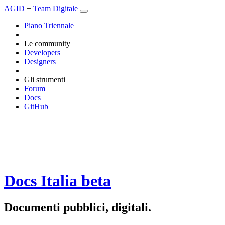
AGID
+
Team Digitale
Piano Triennale
Le community
Developers
Designers
Gli strumenti
Forum
Docs
GitHub
Docs Italia
beta
Documenti pubblici, digitali.