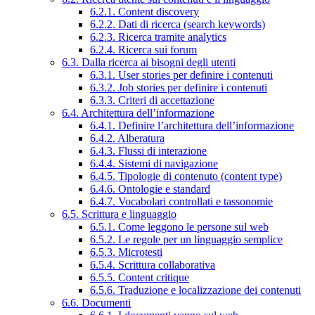
6.2.1. Content discovery
6.2.2. Dati di ricerca (search keywords)
6.2.3. Ricerca tramite analytics
6.2.4. Ricerca sui forum
6.3. Dalla ricerca ai bisogni degli utenti
6.3.1. User stories per definire i contenuti
6.3.2. Job stories per definire i contenuti
6.3.3. Criteri di accettazione
6.4. Architettura dell’informazione
6.4.1. Definire l’architettura dell’informazione
6.4.2. Alberatura
6.4.3. Flussi di interazione
6.4.4. Sistemi di navigazione
6.4.5. Tipologie di contenuto (content type)
6.4.6. Ontologie e standard
6.4.7. Vocabolari controllati e tassonomie
6.5. Scrittura e linguaggio
6.5.1. Come leggono le persone sul web
6.5.2. Le regole per un linguaggio semplice
6.5.3. Microtesti
6.5.4. Scrittura collaborativa
6.5.5. Content critique
6.5.6. Traduzione e localizzazione dei contenuti
6.6. Documenti