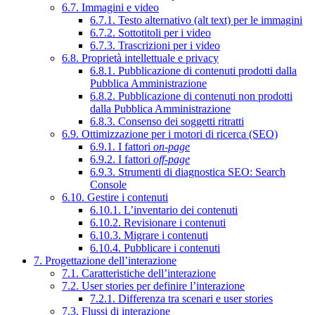
6.7. Immagini e video
6.7.1. Testo alternativo (alt text) per le immagini
6.7.2. Sottotitoli per i video
6.7.3. Trascrizioni per i video
6.8. Proprietà intellettuale e privacy
6.8.1. Pubblicazione di contenuti prodotti dalla
Pubblica Amministrazione
6.8.2. Pubblicazione di contenuti non prodotti
dalla Pubblica Amministrazione
6.8.3. Consenso dei soggetti ritratti
6.9. Ottimizzazione per i motori di ricerca (SEO)
6.9.1. I fattori
on-page
6.9.2. I fattori
off-page
6.9.3. Strumenti di diagnostica SEO: Search
Console
6.10. Gestire i contenuti
6.10.1. L’inventario dei contenuti
6.10.2. Revisionare i contenuti
6.10.3. Migrare i contenuti
6.10.4. Pubblicare i contenuti
7. Progettazione dell’interazione
7.1. Caratteristiche dell’interazione
7.2. User stories per definire l’interazione
7.2.1. Differenza tra scenari e user stories
7.3. Flussi di interazione