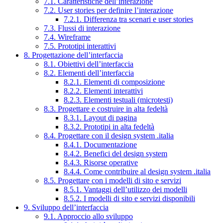
7.1. Caratteristiche dell’interazione
7.2. User stories per definire l’interazione
7.2.1. Differenza tra scenari e user stories
7.3. Flussi di interazione
7.4. Wireframe
7.5. Prototipi interattivi
8. Progettazione dell’interfaccia
8.1. Obiettivi dell’interfaccia
8.2. Elementi dell’interfaccia
8.2.1. Elementi di composizione
8.2.2. Elementi interattivi
8.2.3. Elementi testuali (microtesti)
8.3. Progettare e costruire in alta fedeltà
8.3.1. Layout di pagina
8.3.2. Prototipi in alta fedeltà
8.4. Progettare con il design system .italia
8.4.1. Documentazione
8.4.2. Benefici del design system
8.4.3. Risorse operative
8.4.4. Come contribuire al design system .italia
8.5. Progettare con i modelli di sito e servizi
8.5.1. Vantaggi dell’utilizzo dei modelli
8.5.2. I modelli di sito e servizi disponibili
9. Sviluppo dell’interfaccia
9.1. Approccio allo sviluppo