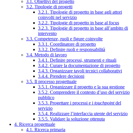
3.1. Obiettivi del progetto
3.2. Tipologie di progetti
3.2.1. Tipologie di progetto in base agli attori
coinvolti nel servizio
3.2.2. Tipologie di progetto in base al focus
3.2.3. Tipologie di progetto in base all’ambito di
intervento
3.3. Competenze, ruoli e figure coinvolte
3.3.1. Coordinatore di progetto
3.3.2. Definire ruoli e responsabilità
3.4. Metodo di lavoro
3.4.1. Definire processi, strumenti e rituali
3.4.2. Curare la documentazione di progetto
3.4.3. Organizzare tavoli tecnici collaborativi
3.4.4. Prendere decisioni
3.5. Il processo progettuale
3.5.1. Organizzare il progetto e la sua gestione
3.5.2. Comprendere il contesto d’uso del servizio
pubblico
3.5.3. Progettare i processi e i
touchpoint
del
servizio
3.5.4. Realizzare l’interfaccia utente del servizio
3.5.5. Validare la soluzione ottenuta
4. Ricerca progettuale
4.1. Ricerca primaria