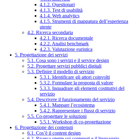
4.1.2. Questionari
4.1.3. Test di usabilità
4.1.4. Web analytics
4.1.5. Strumenti di mappatura dell’esperienza
utente
4.2. Ricerca secondaria
4.2.1. Ricerca documentale
4.2.2. Analisi benchmark
4.2.3. Valutazione euristica
5. Progettazione dei servizi
5.1. Cosa sono i servizi e il service design
5.2. Progettare servizi pubblici digitali
5.3. Definire il modello di servizio
5.3.1. Identificare gli attori coinvolti
5.3.2. Formulare la proposta di valore
5.3.3. Inquadrare gli elementi costitutivi del
servizio
5.4. Descrivere il funzionamento del servizio
5.4.1. Mappare l’ecosistema
5.4.2. Rappresentare i flussi di servizio
5.5. Co-progettare le soluzioni
5.5.1. Workshop di co-progettazione
6. Progettazione dei contenuti
6.1. Cos’è il content design
6.2. Ricerca utente sui contenuti e il linguaggio