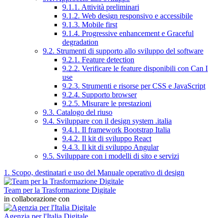
9.1.1. Attività preliminari
9.1.2. Web design responsivo e accessibile
9.1.3. Mobile first
9.1.4. Progressive enhancement e Graceful
degradation
9.2. Strumenti di supporto allo sviluppo del software
9.2.1. Feature detection
9.2.2. Verificare le feature disponibili con Can I
use
9.2.3. Strumenti e risorse per CSS e JavaScript
9.2.4. Supporto browser
9.2.5. Misurare le prestazioni
9.3. Catalogo del riuso
9.4. Sviluppare con il design system .italia
9.4.1. Il framework Bootstrap Italia
9.4.2. Il kit di sviluppo React
9.4.3. Il kit di sviluppo Angular
9.5. Sviluppare con i modelli di sito e servizi
1. Scopo, destinatari e uso del Manuale operativo di design
Team per la Trasformazione Digitale
in collaborazione con
Agenzia per l'Italia Digitale