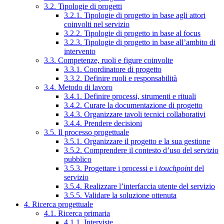
3.2. Tipologie di progetti
3.2.1. Tipologie di progetto in base agli attori
coinvolti nel servizio
3.2.2. Tipologie di progetto in base al focus
3.2.3. Tipologie di progetto in base all’ambito di
intervento
3.3. Competenze, ruoli e figure coinvolte
3.3.1. Coordinatore di progetto
3.3.2. Definire ruoli e responsabilità
3.4. Metodo di lavoro
3.4.1. Definire processi, strumenti e rituali
3.4.2. Curare la documentazione di progetto
3.4.3. Organizzare tavoli tecnici collaborativi
3.4.4. Prendere decisioni
3.5. Il processo progettuale
3.5.1. Organizzare il progetto e la sua gestione
3.5.2. Comprendere il contesto d’uso del servizio
pubblico
3.5.3. Progettare i processi e i
touchpoint
del
servizio
3.5.4. Realizzare l’interfaccia utente del servizio
3.5.5. Validare la soluzione ottenuta
4. Ricerca progettuale
4.1. Ricerca primaria
4.1.1. Interviste