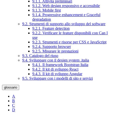
9.1.1. Attività preliminari
9.1.2. Web design responsivo e accessibile
9.1.3. Mobile first
9.1.4. Progressive enhancement e Graceful
degradation
9.2. Strumenti di supporto allo sviluppo del software
9.2.1. Feature detection
9.2.2. Verificare le feature disponibili con Can I
use
9.2.3. Strumenti e risorse per CSS e JavaScript
9.2.4. Supporto browser
9.2.5. Misurare le prestazioni
9.3. Catalogo del riuso
9.4. Sviluppare con il design system .italia
9.4.1. Il framework Bootstrap Italia
9.4.2. Il kit di sviluppo React
9.4.3. Il kit di sviluppo Angular
9.5. Sviluppare con i modelli di sito e servizi
glossario
A
B
C
D