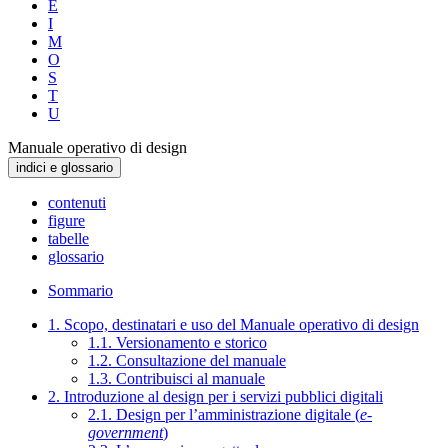
E
I
M
O
S
T
U
Manuale operativo di design
indici e glossario
contenuti
figure
tabelle
glossario
Sommario
1. Scopo, destinatari e uso del Manuale operativo di design
1.1. Versionamento e storico
1.2. Consultazione del manuale
1.3. Contribuisci al manuale
2. Introduzione al design per i servizi pubblici digitali
2.1. Design per l’amministrazione digitale (
e-
government
)