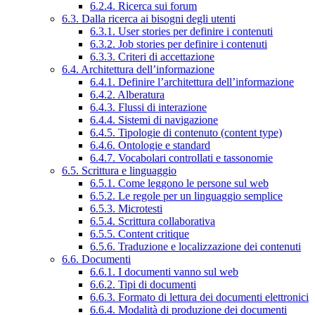
6.2.4. Ricerca sui forum
6.3. Dalla ricerca ai bisogni degli utenti
6.3.1. User stories per definire i contenuti
6.3.2. Job stories per definire i contenuti
6.3.3. Criteri di accettazione
6.4. Architettura dell’informazione
6.4.1. Definire l’architettura dell’informazione
6.4.2. Alberatura
6.4.3. Flussi di interazione
6.4.4. Sistemi di navigazione
6.4.5. Tipologie di contenuto (content type)
6.4.6. Ontologie e standard
6.4.7. Vocabolari controllati e tassonomie
6.5. Scrittura e linguaggio
6.5.1. Come leggono le persone sul web
6.5.2. Le regole per un linguaggio semplice
6.5.3. Microtesti
6.5.4. Scrittura collaborativa
6.5.5. Content critique
6.5.6. Traduzione e localizzazione dei contenuti
6.6. Documenti
6.6.1. I documenti vanno sul web
6.6.2. Tipi di documenti
6.6.3. Formato di lettura dei documenti elettronici
6.6.4. Modalità di produzione dei documenti