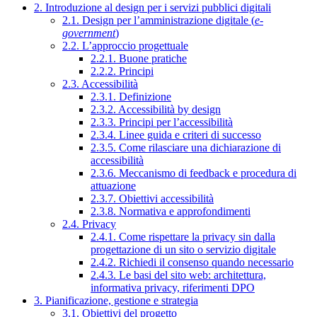
2. Introduzione al design per i servizi pubblici digitali
2.1. Design per l’amministrazione digitale (
e-
government
)
2.2. L’approccio progettuale
2.2.1. Buone pratiche
2.2.2. Principi
2.3. Accessibilità
2.3.1. Definizione
2.3.2. Accessibilità by design
2.3.3. Principi per l’accessibilità
2.3.4. Linee guida e criteri di successo
2.3.5. Come rilasciare una dichiarazione di
accessibilità
2.3.6. Meccanismo di feedback e procedura di
attuazione
2.3.7. Obiettivi accessibilità
2.3.8. Normativa e approfondimenti
2.4. Privacy
2.4.1. Come rispettare la privacy sin dalla
progettazione di un sito o servizio digitale
2.4.2. Richiedi il consenso quando necessario
2.4.3. Le basi del sito web: architettura,
informativa privacy, riferimenti DPO
3. Pianificazione, gestione e strategia
3.1. Obiettivi del progetto