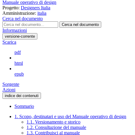
Manuale operativo di design
Progetto:
Designers Italia
Amministrazione:
italia
Cerca nel documento
Cerca nel documento
Informazioni
versione-corrente
Scarica
pdf
html
epub
Sorgente
Azioni
indice dei contenuti
Sommario
1. Scopo, destinatari e uso del Manuale operativo di design
1.1. Versionamento e storico
1.2. Consultazione del manuale
1.3. Contribuisci al manuale