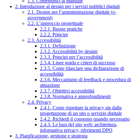
1.3. Contribuisci al manuale
2. Introduzione al design per i servizi pubblici digitali
2.1. Design per l’amministrazione digitale (
e-
government
)
2.2. L’approccio progettuale
2.2.1. Buone pratiche
2.2.2. Principi
2.3. Accessibilità
2.3.1. Definizione
2.3.2. Accessibilità by design
2.3.3. Principi per l’accessibilità
2.3.4. Linee guida e criteri di successo
2.3.5. Come rilasciare una dichiarazione di
accessibilità
2.3.6. Meccanismo di feedback e procedura di
attuazione
2.3.7. Obiettivi accessibilità
2.3.8. Normativa e approfondimenti
2.4. Privacy
2.4.1. Come rispettare la privacy sin dalla
progettazione di un sito o servizio digitale
2.4.2. Richiedi il consenso quando necessario
2.4.3. Le basi del sito web: architettura,
informativa privacy, riferimenti DPO
3. Pianificazione, gestione e strategia