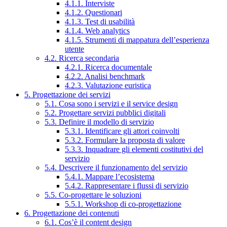
4.1.1. Interviste
4.1.2. Questionari
4.1.3. Test di usabilità
4.1.4. Web analytics
4.1.5. Strumenti di mappatura dell’esperienza
utente
4.2. Ricerca secondaria
4.2.1. Ricerca documentale
4.2.2. Analisi benchmark
4.2.3. Valutazione euristica
5. Progettazione dei servizi
5.1. Cosa sono i servizi e il service design
5.2. Progettare servizi pubblici digitali
5.3. Definire il modello di servizio
5.3.1. Identificare gli attori coinvolti
5.3.2. Formulare la proposta di valore
5.3.3. Inquadrare gli elementi costitutivi del
servizio
5.4. Descrivere il funzionamento del servizio
5.4.1. Mappare l’ecosistema
5.4.2. Rappresentare i flussi di servizio
5.5. Co-progettare le soluzioni
5.5.1. Workshop di co-progettazione
6. Progettazione dei contenuti
6.1. Cos’è il content design