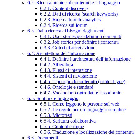
6.2. Ricerca utente sui contenuti e il linguaggio
6.2.1. Content discovery
6.2.2. Dati di ricerca (search keywords)
6.2.3. Ricerca tramite analytics
6.2.4. Ricerca sui forum
6.3. Dalla ricerca ai bisogni degli utenti
6.3.1. User stories per definire i contenuti
6.3.2. Job stories per definire i contenuti
6.3.3. Criteri di accettazione
6.4. Architettura dell’informazione
6.4.1. Definire l’architettura dell’informazione
6.4.2. Alberatura
6.4.3. Flussi di interazione
6.4.4. Sistemi di navigazione
6.4.5. Tipologie di contenuto (content type)
6.4.6. Ontologie e standard
6.4.7. Vocabolari controllati e tassonomie
6.5. Scrittura e linguaggio
6.5.1. Come leggono le persone sul web
6.5.2. Le regole per un linguaggio semplice
6.5.3. Microtesti
6.5.4. Scrittura collaborativa
6.5.5. Content critique
6.5.6. Traduzione e localizzazione dei contenuti
6.6. Documenti