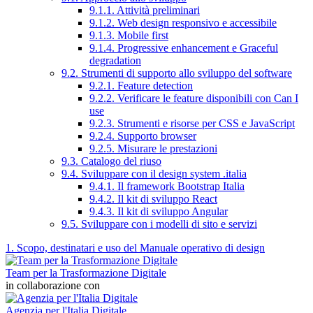
9.1.1. Attività preliminari
9.1.2. Web design responsivo e accessibile
9.1.3. Mobile first
9.1.4. Progressive enhancement e Graceful
degradation
9.2. Strumenti di supporto allo sviluppo del software
9.2.1. Feature detection
9.2.2. Verificare le feature disponibili con Can I
use
9.2.3. Strumenti e risorse per CSS e JavaScript
9.2.4. Supporto browser
9.2.5. Misurare le prestazioni
9.3. Catalogo del riuso
9.4. Sviluppare con il design system .italia
9.4.1. Il framework Bootstrap Italia
9.4.2. Il kit di sviluppo React
9.4.3. Il kit di sviluppo Angular
9.5. Sviluppare con i modelli di sito e servizi
1. Scopo, destinatari e uso del Manuale operativo di design
Team per la Trasformazione Digitale
in collaborazione con
Agenzia per l'Italia Digitale