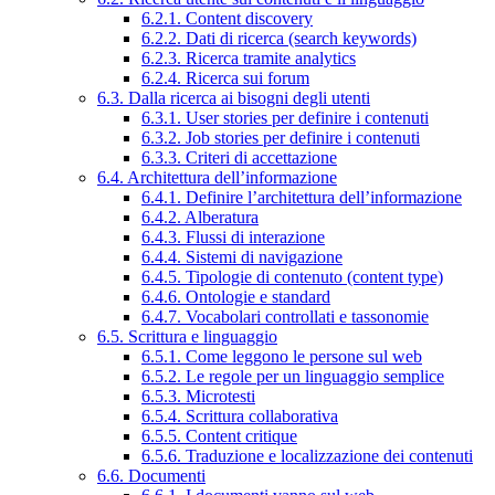
6.2.1. Content discovery
6.2.2. Dati di ricerca (search keywords)
6.2.3. Ricerca tramite analytics
6.2.4. Ricerca sui forum
6.3. Dalla ricerca ai bisogni degli utenti
6.3.1. User stories per definire i contenuti
6.3.2. Job stories per definire i contenuti
6.3.3. Criteri di accettazione
6.4. Architettura dell’informazione
6.4.1. Definire l’architettura dell’informazione
6.4.2. Alberatura
6.4.3. Flussi di interazione
6.4.4. Sistemi di navigazione
6.4.5. Tipologie di contenuto (content type)
6.4.6. Ontologie e standard
6.4.7. Vocabolari controllati e tassonomie
6.5. Scrittura e linguaggio
6.5.1. Come leggono le persone sul web
6.5.2. Le regole per un linguaggio semplice
6.5.3. Microtesti
6.5.4. Scrittura collaborativa
6.5.5. Content critique
6.5.6. Traduzione e localizzazione dei contenuti
6.6. Documenti