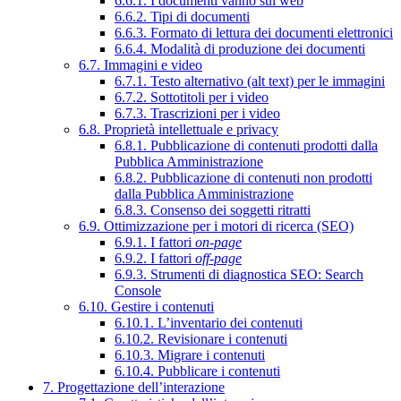
6.6.1. I documenti vanno sul web
6.6.2. Tipi di documenti
6.6.3. Formato di lettura dei documenti elettronici
6.6.4. Modalità di produzione dei documenti
6.7. Immagini e video
6.7.1. Testo alternativo (alt text) per le immagini
6.7.2. Sottotitoli per i video
6.7.3. Trascrizioni per i video
6.8. Proprietà intellettuale e privacy
6.8.1. Pubblicazione di contenuti prodotti dalla
Pubblica Amministrazione
6.8.2. Pubblicazione di contenuti non prodotti
dalla Pubblica Amministrazione
6.8.3. Consenso dei soggetti ritratti
6.9. Ottimizzazione per i motori di ricerca (SEO)
6.9.1. I fattori
on-page
6.9.2. I fattori
off-page
6.9.3. Strumenti di diagnostica SEO: Search
Console
6.10. Gestire i contenuti
6.10.1. L’inventario dei contenuti
6.10.2. Revisionare i contenuti
6.10.3. Migrare i contenuti
6.10.4. Pubblicare i contenuti
7. Progettazione dell’interazione