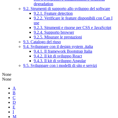
degradation
9.2. Strumenti di supporto allo sviluppo del software
9.2.1. Feature detection
9.2.2. Verificare le feature disponibili con Can I
use
9.2.3. Strumenti e risorse per CSS e JavaScript
9.2.4. Supporto browser
9.2.5. Misurare le prestazioni
9.3. Catalogo del riuso
9.4. Sviluppare con il design system .italia
9.4.1. Il framework Bootstrap Italia
9.4.2. Il kit di sviluppo React
9.4.3. Il kit di sviluppo Angular
9.5. Sviluppare con i modelli di sito e servizi
None
None
A
B
C
D
E
I
M