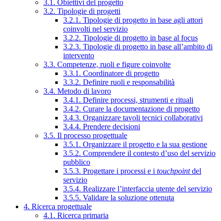
3.1. Obiettivi del progetto
3.2. Tipologie di progetti
3.2.1. Tipologie di progetto in base agli attori
coinvolti nel servizio
3.2.2. Tipologie di progetto in base al focus
3.2.3. Tipologie di progetto in base all’ambito di
intervento
3.3. Competenze, ruoli e figure coinvolte
3.3.1. Coordinatore di progetto
3.3.2. Definire ruoli e responsabilità
3.4. Metodo di lavoro
3.4.1. Definire processi, strumenti e rituali
3.4.2. Curare la documentazione di progetto
3.4.3. Organizzare tavoli tecnici collaborativi
3.4.4. Prendere decisioni
3.5. Il processo progettuale
3.5.1. Organizzare il progetto e la sua gestione
3.5.2. Comprendere il contesto d’uso del servizio
pubblico
3.5.3. Progettare i processi e i
touchpoint
del
servizio
3.5.4. Realizzare l’interfaccia utente del servizio
3.5.5. Validare la soluzione ottenuta
4. Ricerca progettuale
4.1. Ricerca primaria