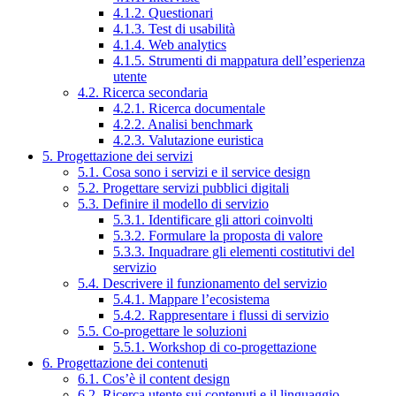
4.1.2. Questionari
4.1.3. Test di usabilità
4.1.4. Web analytics
4.1.5. Strumenti di mappatura dell’esperienza
utente
4.2. Ricerca secondaria
4.2.1. Ricerca documentale
4.2.2. Analisi benchmark
4.2.3. Valutazione euristica
5. Progettazione dei servizi
5.1. Cosa sono i servizi e il service design
5.2. Progettare servizi pubblici digitali
5.3. Definire il modello di servizio
5.3.1. Identificare gli attori coinvolti
5.3.2. Formulare la proposta di valore
5.3.3. Inquadrare gli elementi costitutivi del
servizio
5.4. Descrivere il funzionamento del servizio
5.4.1. Mappare l’ecosistema
5.4.2. Rappresentare i flussi di servizio
5.5. Co-progettare le soluzioni
5.5.1. Workshop di co-progettazione
6. Progettazione dei contenuti
6.1. Cos’è il content design
6.2. Ricerca utente sui contenuti e il linguaggio