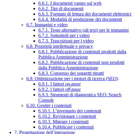
6.6.1. I documenti vanno sul web
6.6.2. Tipi di documenti
6.6.3. Formato di lettura dei documenti elettronici
6.6.4. Modalità di produzione dei documenti
6.7. Immagini e video
6.7.1. Testo alternativo (alt text) per le immagini
6.7.2. Sottotitoli per i video
6.7.3. Trascrizioni per i video
6.8. Proprietà intellettuale e privacy
6.8.1. Pubblicazione di contenuti prodotti dalla
Pubblica Amministrazione
6.8.2. Pubblicazione di contenuti non prodotti
dalla Pubblica Amministrazione
6.8.3. Consenso dei soggetti ritratti
6.9. Ottimizzazione per i motori di ricerca (SEO)
6.9.1. I fattori
on-page
6.9.2. I fattori
off-page
6.9.3. Strumenti di diagnostica SEO: Search
Console
6.10. Gestire i contenuti
6.10.1. L’inventario dei contenuti
6.10.2. Revisionare i contenuti
6.10.3. Migrare i contenuti
6.10.4. Pubblicare i contenuti
7. Progettazione dell’interazione