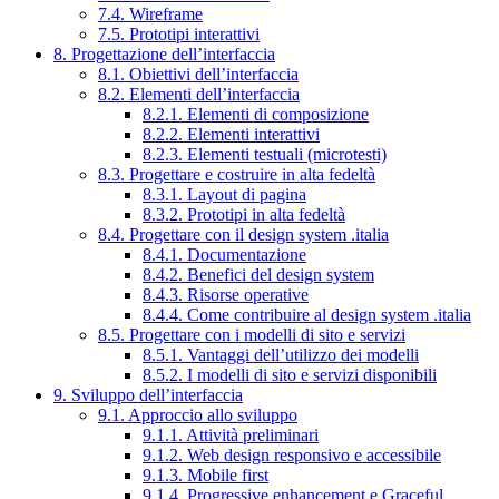
7.4. Wireframe
7.5. Prototipi interattivi
8. Progettazione dell’interfaccia
8.1. Obiettivi dell’interfaccia
8.2. Elementi dell’interfaccia
8.2.1. Elementi di composizione
8.2.2. Elementi interattivi
8.2.3. Elementi testuali (microtesti)
8.3. Progettare e costruire in alta fedeltà
8.3.1. Layout di pagina
8.3.2. Prototipi in alta fedeltà
8.4. Progettare con il design system .italia
8.4.1. Documentazione
8.4.2. Benefici del design system
8.4.3. Risorse operative
8.4.4. Come contribuire al design system .italia
8.5. Progettare con i modelli di sito e servizi
8.5.1. Vantaggi dell’utilizzo dei modelli
8.5.2. I modelli di sito e servizi disponibili
9. Sviluppo dell’interfaccia
9.1. Approccio allo sviluppo
9.1.1. Attività preliminari
9.1.2. Web design responsivo e accessibile
9.1.3. Mobile first
9.1.4. Progressive enhancement e Graceful