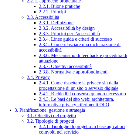
2.2. L’approccio progettuale
2.2.1. Buone pratiche
2.2.2. Principi
2.3. Accessibilità
2.3.1. Definizione
2.3.2. Accessibilità by design
2.3.3. Principi per l’accessibilità
2.3.4. Linee guida e criteri di successo
2.3.5. Come rilasciare una dichiarazione di
accessibilità
2.3.6. Meccanismo di feedback e procedura di
attuazione
2.3.7. Obiettivi accessibilità
2.3.8. Normativa e approfondimenti
2.4. Privacy
2.4.1. Come rispettare la privacy sin dalla
progettazione di un sito o servizio digitale
2.4.2. Richiedi il consenso quando necessario
2.4.3. Le basi del sito web: architettura,
informativa privacy, riferimenti DPO
3. Pianificazione, gestione e strategia
3.1. Obiettivi del progetto
3.2. Tipologie di progetti
3.2.1. Tipologie di progetto in base agli attori
coinvolti nel servizio