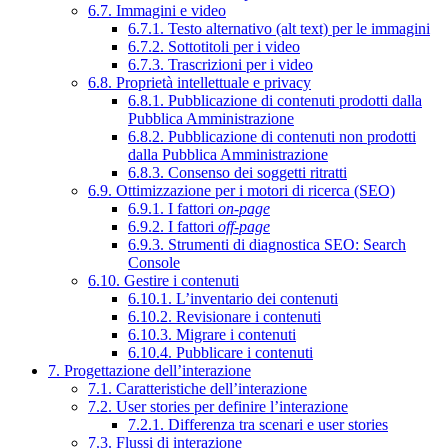
6.7. Immagini e video
6.7.1. Testo alternativo (alt text) per le immagini
6.7.2. Sottotitoli per i video
6.7.3. Trascrizioni per i video
6.8. Proprietà intellettuale e privacy
6.8.1. Pubblicazione di contenuti prodotti dalla
Pubblica Amministrazione
6.8.2. Pubblicazione di contenuti non prodotti
dalla Pubblica Amministrazione
6.8.3. Consenso dei soggetti ritratti
6.9. Ottimizzazione per i motori di ricerca (SEO)
6.9.1. I fattori
on-page
6.9.2. I fattori
off-page
6.9.3. Strumenti di diagnostica SEO: Search
Console
6.10. Gestire i contenuti
6.10.1. L’inventario dei contenuti
6.10.2. Revisionare i contenuti
6.10.3. Migrare i contenuti
6.10.4. Pubblicare i contenuti
7. Progettazione dell’interazione
7.1. Caratteristiche dell’interazione
7.2. User stories per definire l’interazione
7.2.1. Differenza tra scenari e user stories
7.3. Flussi di interazione