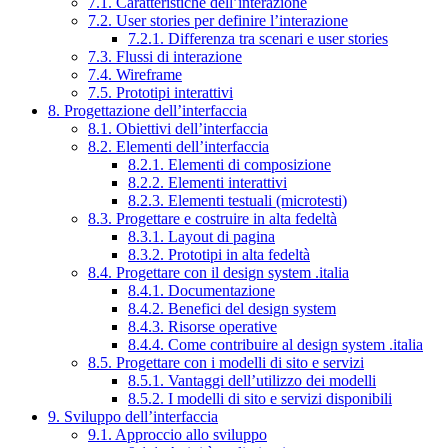
7.1. Caratteristiche dell’interazione
7.2. User stories per definire l’interazione
7.2.1. Differenza tra scenari e user stories
7.3. Flussi di interazione
7.4. Wireframe
7.5. Prototipi interattivi
8. Progettazione dell’interfaccia
8.1. Obiettivi dell’interfaccia
8.2. Elementi dell’interfaccia
8.2.1. Elementi di composizione
8.2.2. Elementi interattivi
8.2.3. Elementi testuali (microtesti)
8.3. Progettare e costruire in alta fedeltà
8.3.1. Layout di pagina
8.3.2. Prototipi in alta fedeltà
8.4. Progettare con il design system .italia
8.4.1. Documentazione
8.4.2. Benefici del design system
8.4.3. Risorse operative
8.4.4. Come contribuire al design system .italia
8.5. Progettare con i modelli di sito e servizi
8.5.1. Vantaggi dell’utilizzo dei modelli
8.5.2. I modelli di sito e servizi disponibili
9. Sviluppo dell’interfaccia
9.1. Approccio allo sviluppo