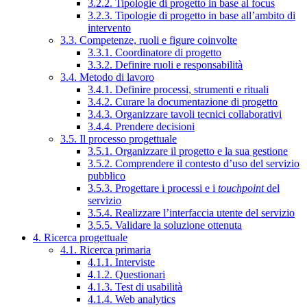
3.2.2. Tipologie di progetto in base al focus
3.2.3. Tipologie di progetto in base all’ambito di
intervento
3.3. Competenze, ruoli e figure coinvolte
3.3.1. Coordinatore di progetto
3.3.2. Definire ruoli e responsabilità
3.4. Metodo di lavoro
3.4.1. Definire processi, strumenti e rituali
3.4.2. Curare la documentazione di progetto
3.4.3. Organizzare tavoli tecnici collaborativi
3.4.4. Prendere decisioni
3.5. Il processo progettuale
3.5.1. Organizzare il progetto e la sua gestione
3.5.2. Comprendere il contesto d’uso del servizio
pubblico
3.5.3. Progettare i processi e i
touchpoint
del
servizio
3.5.4. Realizzare l’interfaccia utente del servizio
3.5.5. Validare la soluzione ottenuta
4. Ricerca progettuale
4.1. Ricerca primaria
4.1.1. Interviste
4.1.2. Questionari
4.1.3. Test di usabilità
4.1.4. Web analytics