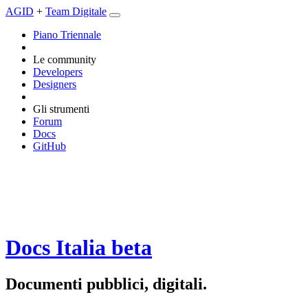
AGID
+
Team Digitale
Piano Triennale
Le community
Developers
Designers
Gli strumenti
Forum
Docs
GitHub
Docs Italia
beta
Documenti pubblici, digitali.