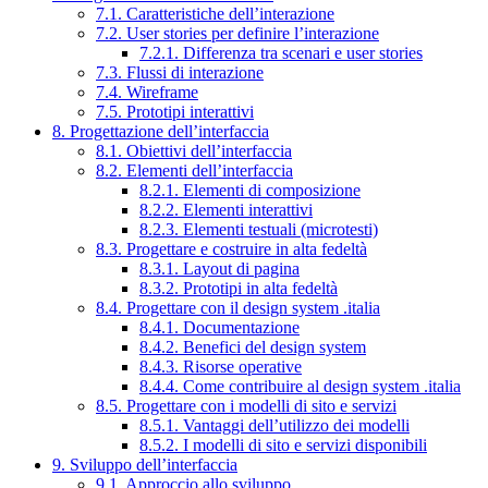
7.1. Caratteristiche dell’interazione
7.2. User stories per definire l’interazione
7.2.1. Differenza tra scenari e user stories
7.3. Flussi di interazione
7.4. Wireframe
7.5. Prototipi interattivi
8. Progettazione dell’interfaccia
8.1. Obiettivi dell’interfaccia
8.2. Elementi dell’interfaccia
8.2.1. Elementi di composizione
8.2.2. Elementi interattivi
8.2.3. Elementi testuali (microtesti)
8.3. Progettare e costruire in alta fedeltà
8.3.1. Layout di pagina
8.3.2. Prototipi in alta fedeltà
8.4. Progettare con il design system .italia
8.4.1. Documentazione
8.4.2. Benefici del design system
8.4.3. Risorse operative
8.4.4. Come contribuire al design system .italia
8.5. Progettare con i modelli di sito e servizi
8.5.1. Vantaggi dell’utilizzo dei modelli
8.5.2. I modelli di sito e servizi disponibili
9. Sviluppo dell’interfaccia
9.1. Approccio allo sviluppo