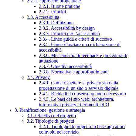
2.2. L’approccio progettuale
2.2.1. Buone pratiche
2.2.2. Principi
2.3. Accessibilità
2.3.1. Definizione
2.3.2. Accessibilità by design
2.3.3. Principi per l’accessibilità
2.3.4. Linee guida e criteri di successo
2.3.5. Come rilasciare una dichiarazione di
accessibilità
2.3.6. Meccanismo di feedback e procedura di
attuazione
2.3.7. Obiettivi accessibilità
2.3.8. Normativa e approfondimenti
2.4. Privacy
2.4.1. Come rispettare la privacy sin dalla
progettazione di un sito o servizio digitale
2.4.2. Richiedi il consenso quando necessario
2.4.3. Le basi del sito web: architettura,
informativa privacy, riferimenti DPO
3. Pianificazione, gestione e strategia
3.1. Obiettivi del progetto
3.2. Tipologie di progetti
3.2.1. Tipologie di progetto in base agli attori
coinvolti nel servizio