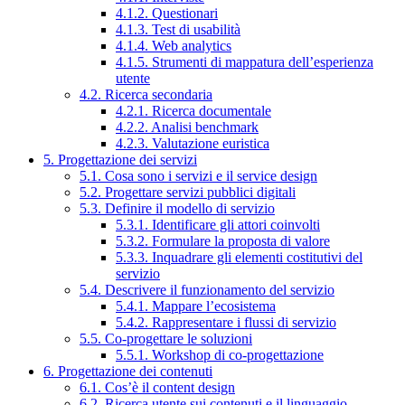
4.1.2. Questionari
4.1.3. Test di usabilità
4.1.4. Web analytics
4.1.5. Strumenti di mappatura dell’esperienza
utente
4.2. Ricerca secondaria
4.2.1. Ricerca documentale
4.2.2. Analisi benchmark
4.2.3. Valutazione euristica
5. Progettazione dei servizi
5.1. Cosa sono i servizi e il service design
5.2. Progettare servizi pubblici digitali
5.3. Definire il modello di servizio
5.3.1. Identificare gli attori coinvolti
5.3.2. Formulare la proposta di valore
5.3.3. Inquadrare gli elementi costitutivi del
servizio
5.4. Descrivere il funzionamento del servizio
5.4.1. Mappare l’ecosistema
5.4.2. Rappresentare i flussi di servizio
5.5. Co-progettare le soluzioni
5.5.1. Workshop di co-progettazione
6. Progettazione dei contenuti
6.1. Cos’è il content design
6.2. Ricerca utente sui contenuti e il linguaggio