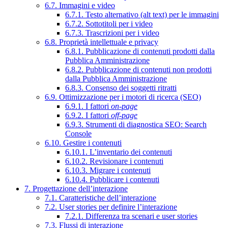
6.7. Immagini e video
6.7.1. Testo alternativo (alt text) per le immagini
6.7.2. Sottotitoli per i video
6.7.3. Trascrizioni per i video
6.8. Proprietà intellettuale e privacy
6.8.1. Pubblicazione di contenuti prodotti dalla
Pubblica Amministrazione
6.8.2. Pubblicazione di contenuti non prodotti
dalla Pubblica Amministrazione
6.8.3. Consenso dei soggetti ritratti
6.9. Ottimizzazione per i motori di ricerca (SEO)
6.9.1. I fattori
on-page
6.9.2. I fattori
off-page
6.9.3. Strumenti di diagnostica SEO: Search
Console
6.10. Gestire i contenuti
6.10.1. L’inventario dei contenuti
6.10.2. Revisionare i contenuti
6.10.3. Migrare i contenuti
6.10.4. Pubblicare i contenuti
7. Progettazione dell’interazione
7.1. Caratteristiche dell’interazione
7.2. User stories per definire l’interazione
7.2.1. Differenza tra scenari e user stories
7.3. Flussi di interazione