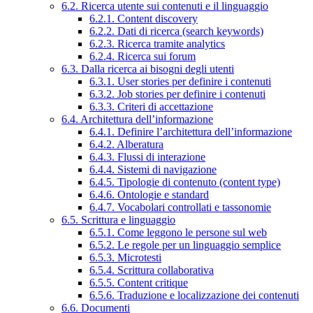
6.2. Ricerca utente sui contenuti e il linguaggio
6.2.1. Content discovery
6.2.2. Dati di ricerca (search keywords)
6.2.3. Ricerca tramite analytics
6.2.4. Ricerca sui forum
6.3. Dalla ricerca ai bisogni degli utenti
6.3.1. User stories per definire i contenuti
6.3.2. Job stories per definire i contenuti
6.3.3. Criteri di accettazione
6.4. Architettura dell’informazione
6.4.1. Definire l’architettura dell’informazione
6.4.2. Alberatura
6.4.3. Flussi di interazione
6.4.4. Sistemi di navigazione
6.4.5. Tipologie di contenuto (content type)
6.4.6. Ontologie e standard
6.4.7. Vocabolari controllati e tassonomie
6.5. Scrittura e linguaggio
6.5.1. Come leggono le persone sul web
6.5.2. Le regole per un linguaggio semplice
6.5.3. Microtesti
6.5.4. Scrittura collaborativa
6.5.5. Content critique
6.5.6. Traduzione e localizzazione dei contenuti
6.6. Documenti