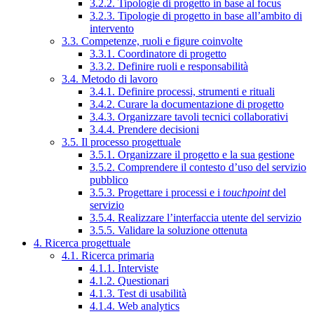
3.2.2. Tipologie di progetto in base al focus
3.2.3. Tipologie di progetto in base all’ambito di
intervento
3.3. Competenze, ruoli e figure coinvolte
3.3.1. Coordinatore di progetto
3.3.2. Definire ruoli e responsabilità
3.4. Metodo di lavoro
3.4.1. Definire processi, strumenti e rituali
3.4.2. Curare la documentazione di progetto
3.4.3. Organizzare tavoli tecnici collaborativi
3.4.4. Prendere decisioni
3.5. Il processo progettuale
3.5.1. Organizzare il progetto e la sua gestione
3.5.2. Comprendere il contesto d’uso del servizio
pubblico
3.5.3. Progettare i processi e i
touchpoint
del
servizio
3.5.4. Realizzare l’interfaccia utente del servizio
3.5.5. Validare la soluzione ottenuta
4. Ricerca progettuale
4.1. Ricerca primaria
4.1.1. Interviste
4.1.2. Questionari
4.1.3. Test di usabilità
4.1.4. Web analytics