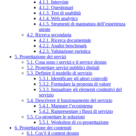
4.1.1. Interviste
4.1.2. Questionari
4.1.3. Test di usabilità
4.1.4. Web analytics
4.1.5. Strumenti di mappatura dell’esperienza
utente
4.2. Ricerca secondaria
4.2.1. Ricerca documentale
4.2.2. Analisi benchmark
4.2.3. Valutazione euristica
5. Progettazione dei servizi
5.1. Cosa sono i servizi e il service design
5.2. Progettare servizi pubblici digitali
5.3. Definire il modello di servizio
5.3.1. Identificare gli attori coinvolti
5.3.2. Formulare la proposta di valore
5.3.3. Inquadrare gli elementi costitutivi del
servizio
5.4. Descrivere il funzionamento del servizio
5.4.1. Mappare l’ecosistema
5.4.2. Rappresentare i flussi di servizio
5.5. Co-progettare le soluzioni
5.5.1. Workshop di co-progettazione
6. Progettazione dei contenuti
6.1. Cos’è il content design