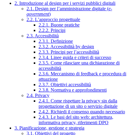
2. Introduzione al design per i servizi pubblici digitali
2.1. Design per l’amministrazione digitale (
e-
government
)
2.2. L’approccio progettuale
2.2.1. Buone pratiche
2.2.2. Principi
2.3. Accessibilità
2.3.1. Definizione
2.3.2. Accessibilità by design
2.3.3. Principi per l’accessibilità
2.3.4. Linee guida e criteri di successo
2.3.5. Come rilasciare una dichiarazione di
accessibilità
2.3.6. Meccanismo di feedback e procedura di
attuazione
2.3.7. Obiettivi accessibilità
2.3.8. Normativa e approfondimenti
2.4. Privacy
2.4.1. Come rispettare la privacy sin dalla
progettazione di un sito o servizio digitale
2.4.2. Richiedi il consenso quando necessario
2.4.3. Le basi del sito web: architettura,
informativa privacy, riferimenti DPO
3. Pianificazione, gestione e strategia
3.1. Obiettivi del progetto