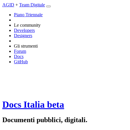
AGID
+
Team Digitale
Piano Triennale
Le community
Developers
Designers
Gli strumenti
Forum
Docs
GitHub
Docs Italia
beta
Documenti pubblici, digitali.