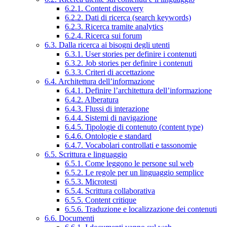
6.2.1. Content discovery
6.2.2. Dati di ricerca (search keywords)
6.2.3. Ricerca tramite analytics
6.2.4. Ricerca sui forum
6.3. Dalla ricerca ai bisogni degli utenti
6.3.1. User stories per definire i contenuti
6.3.2. Job stories per definire i contenuti
6.3.3. Criteri di accettazione
6.4. Architettura dell’informazione
6.4.1. Definire l’architettura dell’informazione
6.4.2. Alberatura
6.4.3. Flussi di interazione
6.4.4. Sistemi di navigazione
6.4.5. Tipologie di contenuto (content type)
6.4.6. Ontologie e standard
6.4.7. Vocabolari controllati e tassonomie
6.5. Scrittura e linguaggio
6.5.1. Come leggono le persone sul web
6.5.2. Le regole per un linguaggio semplice
6.5.3. Microtesti
6.5.4. Scrittura collaborativa
6.5.5. Content critique
6.5.6. Traduzione e localizzazione dei contenuti
6.6. Documenti