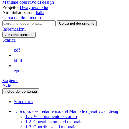
Manuale operativo di design
Progetto:
Designers Italia
Amministrazione:
italia
Cerca nel documento
Cerca nel documento
Informazioni
versione-corrente
Scarica
pdf
html
epub
Sorgente
Azioni
indice dei contenuti
Sommario
1. Scopo, destinatari e uso del Manuale operativo di design
1.1. Versionamento e storico
1.2. Consultazione del manuale
1.3. Contribuisci al manuale