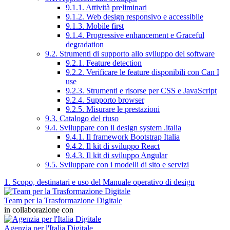
9.1.1. Attività preliminari
9.1.2. Web design responsivo e accessibile
9.1.3. Mobile first
9.1.4. Progressive enhancement e Graceful
degradation
9.2. Strumenti di supporto allo sviluppo del software
9.2.1. Feature detection
9.2.2. Verificare le feature disponibili con Can I
use
9.2.3. Strumenti e risorse per CSS e JavaScript
9.2.4. Supporto browser
9.2.5. Misurare le prestazioni
9.3. Catalogo del riuso
9.4. Sviluppare con il design system .italia
9.4.1. Il framework Bootstrap Italia
9.4.2. Il kit di sviluppo React
9.4.3. Il kit di sviluppo Angular
9.5. Sviluppare con i modelli di sito e servizi
1. Scopo, destinatari e uso del Manuale operativo di design
Team per la Trasformazione Digitale
in collaborazione con
Agenzia per l'Italia Digitale