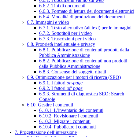
6.6.1. I documenti vanno sul web
6.6.2. Tipi di documenti
6.6.3. Formato di lettura dei documenti elettronici
6.6.4. Modalità di produzione dei documenti
6.7. Immagini e video
6.7.1. Testo alternativo (alt text) per le immagini
6.7.2. Sottotitoli per i video
6.7.3. Trascrizioni per i video
6.8. Proprietà intellettuale e privacy
6.8.1. Pubblicazione di contenuti prodotti dalla
Pubblica Amministrazione
6.8.2. Pubblicazione di contenuti non prodotti
dalla Pubblica Amministrazione
6.8.3. Consenso dei soggetti ritratti
6.9. Ottimizzazione per i motori di ricerca (SEO)
6.9.1. I fattori
on-page
6.9.2. I fattori
off-page
6.9.3. Strumenti di diagnostica SEO: Search
Console
6.10. Gestire i contenuti
6.10.1. L’inventario dei contenuti
6.10.2. Revisionare i contenuti
6.10.3. Migrare i contenuti
6.10.4. Pubblicare i contenuti
7. Progettazione dell’interazione