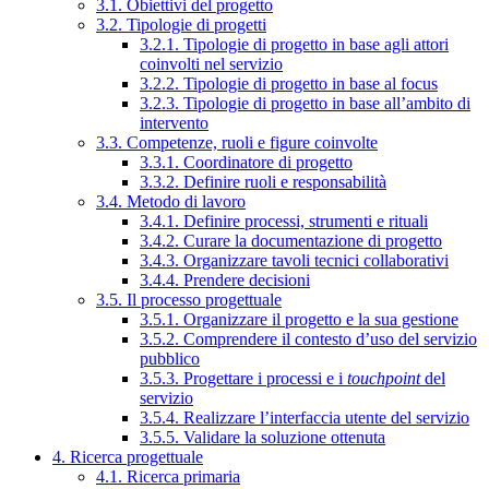
3.1. Obiettivi del progetto
3.2. Tipologie di progetti
3.2.1. Tipologie di progetto in base agli attori
coinvolti nel servizio
3.2.2. Tipologie di progetto in base al focus
3.2.3. Tipologie di progetto in base all’ambito di
intervento
3.3. Competenze, ruoli e figure coinvolte
3.3.1. Coordinatore di progetto
3.3.2. Definire ruoli e responsabilità
3.4. Metodo di lavoro
3.4.1. Definire processi, strumenti e rituali
3.4.2. Curare la documentazione di progetto
3.4.3. Organizzare tavoli tecnici collaborativi
3.4.4. Prendere decisioni
3.5. Il processo progettuale
3.5.1. Organizzare il progetto e la sua gestione
3.5.2. Comprendere il contesto d’uso del servizio
pubblico
3.5.3. Progettare i processi e i
touchpoint
del
servizio
3.5.4. Realizzare l’interfaccia utente del servizio
3.5.5. Validare la soluzione ottenuta
4. Ricerca progettuale
4.1. Ricerca primaria