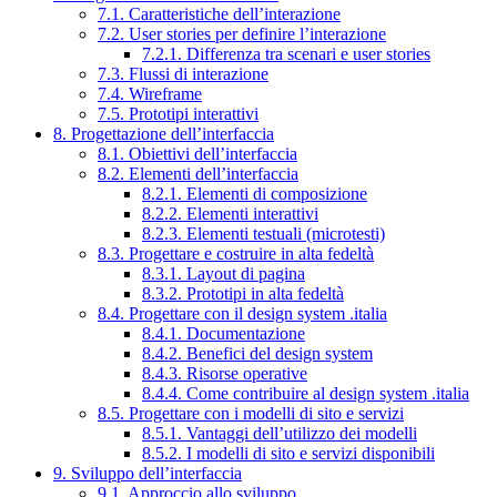
7.1. Caratteristiche dell’interazione
7.2. User stories per definire l’interazione
7.2.1. Differenza tra scenari e user stories
7.3. Flussi di interazione
7.4. Wireframe
7.5. Prototipi interattivi
8. Progettazione dell’interfaccia
8.1. Obiettivi dell’interfaccia
8.2. Elementi dell’interfaccia
8.2.1. Elementi di composizione
8.2.2. Elementi interattivi
8.2.3. Elementi testuali (microtesti)
8.3. Progettare e costruire in alta fedeltà
8.3.1. Layout di pagina
8.3.2. Prototipi in alta fedeltà
8.4. Progettare con il design system .italia
8.4.1. Documentazione
8.4.2. Benefici del design system
8.4.3. Risorse operative
8.4.4. Come contribuire al design system .italia
8.5. Progettare con i modelli di sito e servizi
8.5.1. Vantaggi dell’utilizzo dei modelli
8.5.2. I modelli di sito e servizi disponibili
9. Sviluppo dell’interfaccia
9.1. Approccio allo sviluppo