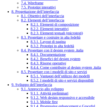
7.4. Wireframe
7.5. Prototipi interattivi
8. Progettazione dell’interfaccia
8.1. Obiettivi dell’interfaccia
8.2. Elementi dell’interfaccia
8.2.1. Elementi di composizione
8.2.2. Elementi interattivi
8.2.3. Elementi testuali (microtesti)
8.3. Progettare e costruire in alta fedeltà
8.3.1. Layout di pagina
8.3.2. Prototipi in alta fedeltà
8.4. Progettare con il design system .italia
8.4.1. Documentazione
8.4.2. Benefici del design system
8.4.3. Risorse operative
8.4.4. Come contribuire al design system .italia
8.5. Progettare con i modelli di sito e servizi
8.5.1. Vantaggi dell’utilizzo dei modelli
8.5.2. I modelli di sito e servizi disponibili
9. Sviluppo dell’interfaccia
9.1. Approccio allo sviluppo
9.1.1. Attività preliminari
9.1.2. Web design responsivo e accessibile
9.1.3. Mobile first
9.1.4. Progressive enhancement e Graceful