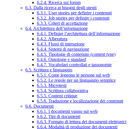
6.2.4. Ricerca sui forum
6.3. Dalla ricerca ai bisogni degli utenti
6.3.1. User stories per definire i contenuti
6.3.2. Job stories per definire i contenuti
6.3.3. Criteri di accettazione
6.4. Architettura dell’informazione
6.4.1. Definire l’architettura dell’informazione
6.4.2. Alberatura
6.4.3. Flussi di interazione
6.4.4. Sistemi di navigazione
6.4.5. Tipologie di contenuto (content type)
6.4.6. Ontologie e standard
6.4.7. Vocabolari controllati e tassonomie
6.5. Scrittura e linguaggio
6.5.1. Come leggono le persone sul web
6.5.2. Le regole per un linguaggio semplice
6.5.3. Microtesti
6.5.4. Scrittura collaborativa
6.5.5. Content critique
6.5.6. Traduzione e localizzazione dei contenuti
6.6. Documenti
6.6.1. I documenti vanno sul web
6.6.2. Tipi di documenti
6.6.3. Formato di lettura dei documenti elettronici
6.6.4. Modalità di produzione dei documenti