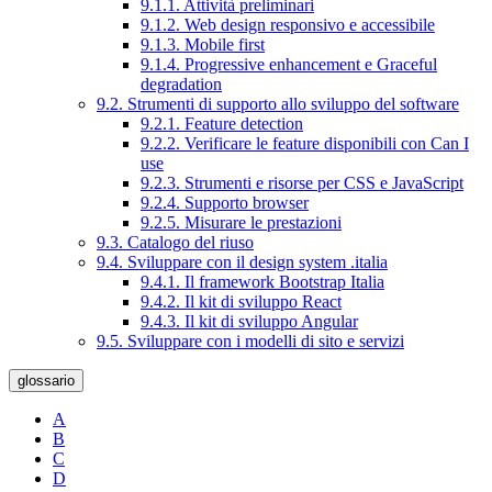
9.1.1. Attività preliminari
9.1.2. Web design responsivo e accessibile
9.1.3. Mobile first
9.1.4. Progressive enhancement e Graceful
degradation
9.2. Strumenti di supporto allo sviluppo del software
9.2.1. Feature detection
9.2.2. Verificare le feature disponibili con Can I
use
9.2.3. Strumenti e risorse per CSS e JavaScript
9.2.4. Supporto browser
9.2.5. Misurare le prestazioni
9.3. Catalogo del riuso
9.4. Sviluppare con il design system .italia
9.4.1. Il framework Bootstrap Italia
9.4.2. Il kit di sviluppo React
9.4.3. Il kit di sviluppo Angular
9.5. Sviluppare con i modelli di sito e servizi
glossario
A
B
C
D