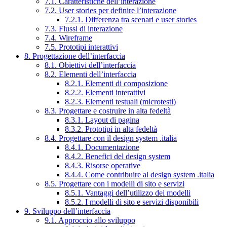
7.1. Caratteristiche dell’interazione
7.2. User stories per definire l’interazione
7.2.1. Differenza tra scenari e user stories
7.3. Flussi di interazione
7.4. Wireframe
7.5. Prototipi interattivi
8. Progettazione dell’interfaccia
8.1. Obiettivi dell’interfaccia
8.2. Elementi dell’interfaccia
8.2.1. Elementi di composizione
8.2.2. Elementi interattivi
8.2.3. Elementi testuali (microtesti)
8.3. Progettare e costruire in alta fedeltà
8.3.1. Layout di pagina
8.3.2. Prototipi in alta fedeltà
8.4. Progettare con il design system .italia
8.4.1. Documentazione
8.4.2. Benefici del design system
8.4.3. Risorse operative
8.4.4. Come contribuire al design system .italia
8.5. Progettare con i modelli di sito e servizi
8.5.1. Vantaggi dell’utilizzo dei modelli
8.5.2. I modelli di sito e servizi disponibili
9. Sviluppo dell’interfaccia
9.1. Approccio allo sviluppo