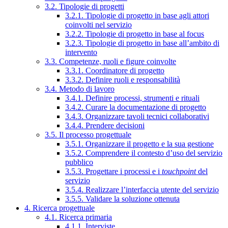
3.2. Tipologie di progetti
3.2.1. Tipologie di progetto in base agli attori
coinvolti nel servizio
3.2.2. Tipologie di progetto in base al focus
3.2.3. Tipologie di progetto in base all’ambito di
intervento
3.3. Competenze, ruoli e figure coinvolte
3.3.1. Coordinatore di progetto
3.3.2. Definire ruoli e responsabilità
3.4. Metodo di lavoro
3.4.1. Definire processi, strumenti e rituali
3.4.2. Curare la documentazione di progetto
3.4.3. Organizzare tavoli tecnici collaborativi
3.4.4. Prendere decisioni
3.5. Il processo progettuale
3.5.1. Organizzare il progetto e la sua gestione
3.5.2. Comprendere il contesto d’uso del servizio
pubblico
3.5.3. Progettare i processi e i
touchpoint
del
servizio
3.5.4. Realizzare l’interfaccia utente del servizio
3.5.5. Validare la soluzione ottenuta
4. Ricerca progettuale
4.1. Ricerca primaria
4.1.1. Interviste