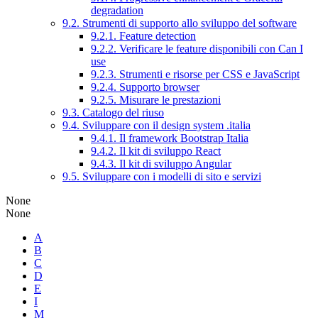
degradation
9.2. Strumenti di supporto allo sviluppo del software
9.2.1. Feature detection
9.2.2. Verificare le feature disponibili con Can I
use
9.2.3. Strumenti e risorse per CSS e JavaScript
9.2.4. Supporto browser
9.2.5. Misurare le prestazioni
9.3. Catalogo del riuso
9.4. Sviluppare con il design system .italia
9.4.1. Il framework Bootstrap Italia
9.4.2. Il kit di sviluppo React
9.4.3. Il kit di sviluppo Angular
9.5. Sviluppare con i modelli di sito e servizi
None
None
A
B
C
D
E
I
M