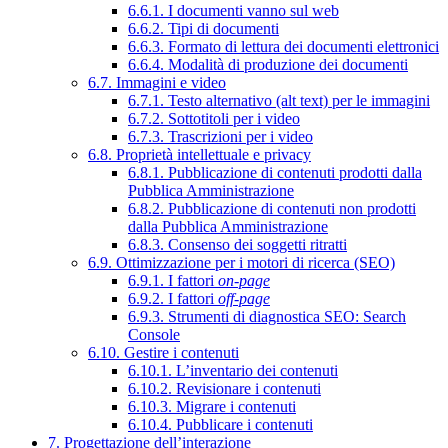
6.6.1. I documenti vanno sul web
6.6.2. Tipi di documenti
6.6.3. Formato di lettura dei documenti elettronici
6.6.4. Modalità di produzione dei documenti
6.7. Immagini e video
6.7.1. Testo alternativo (alt text) per le immagini
6.7.2. Sottotitoli per i video
6.7.3. Trascrizioni per i video
6.8. Proprietà intellettuale e privacy
6.8.1. Pubblicazione di contenuti prodotti dalla
Pubblica Amministrazione
6.8.2. Pubblicazione di contenuti non prodotti
dalla Pubblica Amministrazione
6.8.3. Consenso dei soggetti ritratti
6.9. Ottimizzazione per i motori di ricerca (SEO)
6.9.1. I fattori
on-page
6.9.2. I fattori
off-page
6.9.3. Strumenti di diagnostica SEO: Search
Console
6.10. Gestire i contenuti
6.10.1. L’inventario dei contenuti
6.10.2. Revisionare i contenuti
6.10.3. Migrare i contenuti
6.10.4. Pubblicare i contenuti
7. Progettazione dell’interazione