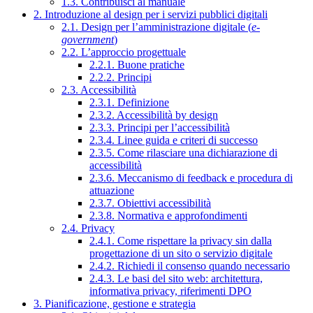
1.3. Contribuisci al manuale
2. Introduzione al design per i servizi pubblici digitali
2.1. Design per l’amministrazione digitale (
e-
government
)
2.2. L’approccio progettuale
2.2.1. Buone pratiche
2.2.2. Principi
2.3. Accessibilità
2.3.1. Definizione
2.3.2. Accessibilità by design
2.3.3. Principi per l’accessibilità
2.3.4. Linee guida e criteri di successo
2.3.5. Come rilasciare una dichiarazione di
accessibilità
2.3.6. Meccanismo di feedback e procedura di
attuazione
2.3.7. Obiettivi accessibilità
2.3.8. Normativa e approfondimenti
2.4. Privacy
2.4.1. Come rispettare la privacy sin dalla
progettazione di un sito o servizio digitale
2.4.2. Richiedi il consenso quando necessario
2.4.3. Le basi del sito web: architettura,
informativa privacy, riferimenti DPO
3. Pianificazione, gestione e strategia