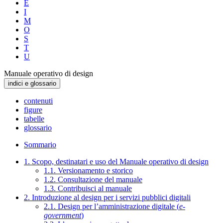
E
I
M
O
S
T
U
Manuale operativo di design
indici e glossario
contenuti
figure
tabelle
glossario
Sommario
1. Scopo, destinatari e uso del Manuale operativo di design
1.1. Versionamento e storico
1.2. Consultazione del manuale
1.3. Contribuisci al manuale
2. Introduzione al design per i servizi pubblici digitali
2.1. Design per l’amministrazione digitale (
e-
government
)