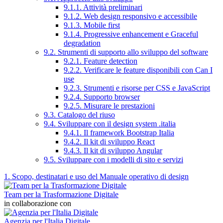
9.1.1. Attività preliminari
9.1.2. Web design responsivo e accessibile
9.1.3. Mobile first
9.1.4. Progressive enhancement e Graceful
degradation
9.2. Strumenti di supporto allo sviluppo del software
9.2.1. Feature detection
9.2.2. Verificare le feature disponibili con Can I
use
9.2.3. Strumenti e risorse per CSS e JavaScript
9.2.4. Supporto browser
9.2.5. Misurare le prestazioni
9.3. Catalogo del riuso
9.4. Sviluppare con il design system .italia
9.4.1. Il framework Bootstrap Italia
9.4.2. Il kit di sviluppo React
9.4.3. Il kit di sviluppo Angular
9.5. Sviluppare con i modelli di sito e servizi
1. Scopo, destinatari e uso del Manuale operativo di design
Team per la Trasformazione Digitale
in collaborazione con
Agenzia per l'Italia Digitale