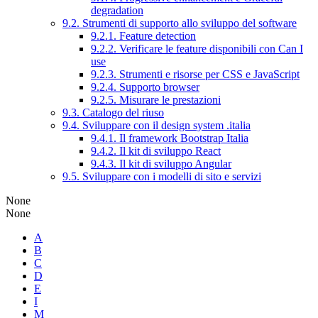
degradation
9.2. Strumenti di supporto allo sviluppo del software
9.2.1. Feature detection
9.2.2. Verificare le feature disponibili con Can I
use
9.2.3. Strumenti e risorse per CSS e JavaScript
9.2.4. Supporto browser
9.2.5. Misurare le prestazioni
9.3. Catalogo del riuso
9.4. Sviluppare con il design system .italia
9.4.1. Il framework Bootstrap Italia
9.4.2. Il kit di sviluppo React
9.4.3. Il kit di sviluppo Angular
9.5. Sviluppare con i modelli di sito e servizi
None
None
A
B
C
D
E
I
M