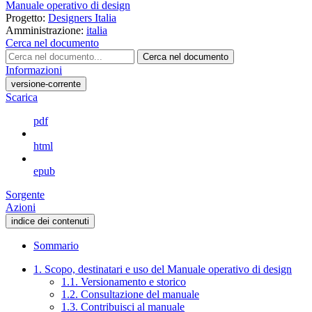
Manuale operativo di design
Progetto:
Designers Italia
Amministrazione:
italia
Cerca nel documento
Cerca nel documento
Informazioni
versione-corrente
Scarica
pdf
html
epub
Sorgente
Azioni
indice dei contenuti
Sommario
1. Scopo, destinatari e uso del Manuale operativo di design
1.1. Versionamento e storico
1.2. Consultazione del manuale
1.3. Contribuisci al manuale