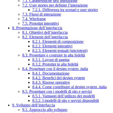
7.1. Caratteristiche dell’interazione
7.2. User stories per definire l’interazione
7.2.1. Differenza tra scenari e user stories
7.3. Flussi di interazione
7.4. Wireframe
7.5. Prototipi interattivi
8. Progettazione dell’interfaccia
8.1. Obiettivi dell’interfaccia
8.2. Elementi dell’interfaccia
8.2.1. Elementi di composizione
8.2.2. Elementi interattivi
8.2.3. Elementi testuali (microtesti)
8.3. Progettare e costruire in alta fedeltà
8.3.1. Layout di pagina
8.3.2. Prototipi in alta fedeltà
8.4. Progettare con il design system .italia
8.4.1. Documentazione
8.4.2. Benefici del design system
8.4.3. Risorse operative
8.4.4. Come contribuire al design system .italia
8.5. Progettare con i modelli di sito e servizi
8.5.1. Vantaggi dell’utilizzo dei modelli
8.5.2. I modelli di sito e servizi disponibili
9. Sviluppo dell’interfaccia
9.1. Approccio allo sviluppo