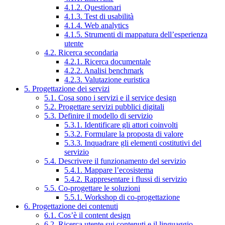
4.1.2. Questionari
4.1.3. Test di usabilità
4.1.4. Web analytics
4.1.5. Strumenti di mappatura dell’esperienza
utente
4.2. Ricerca secondaria
4.2.1. Ricerca documentale
4.2.2. Analisi benchmark
4.2.3. Valutazione euristica
5. Progettazione dei servizi
5.1. Cosa sono i servizi e il service design
5.2. Progettare servizi pubblici digitali
5.3. Definire il modello di servizio
5.3.1. Identificare gli attori coinvolti
5.3.2. Formulare la proposta di valore
5.3.3. Inquadrare gli elementi costitutivi del
servizio
5.4. Descrivere il funzionamento del servizio
5.4.1. Mappare l’ecosistema
5.4.2. Rappresentare i flussi di servizio
5.5. Co-progettare le soluzioni
5.5.1. Workshop di co-progettazione
6. Progettazione dei contenuti
6.1. Cos’è il content design
6.2. Ricerca utente sui contenuti e il linguaggio