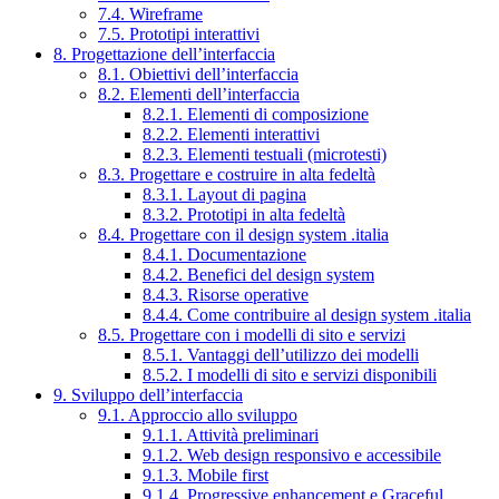
7.4. Wireframe
7.5. Prototipi interattivi
8. Progettazione dell’interfaccia
8.1. Obiettivi dell’interfaccia
8.2. Elementi dell’interfaccia
8.2.1. Elementi di composizione
8.2.2. Elementi interattivi
8.2.3. Elementi testuali (microtesti)
8.3. Progettare e costruire in alta fedeltà
8.3.1. Layout di pagina
8.3.2. Prototipi in alta fedeltà
8.4. Progettare con il design system .italia
8.4.1. Documentazione
8.4.2. Benefici del design system
8.4.3. Risorse operative
8.4.4. Come contribuire al design system .italia
8.5. Progettare con i modelli di sito e servizi
8.5.1. Vantaggi dell’utilizzo dei modelli
8.5.2. I modelli di sito e servizi disponibili
9. Sviluppo dell’interfaccia
9.1. Approccio allo sviluppo
9.1.1. Attività preliminari
9.1.2. Web design responsivo e accessibile
9.1.3. Mobile first
9.1.4. Progressive enhancement e Graceful