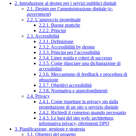
2. Introduzione al design per i servizi pubblici digitali
2.1. Design per l’amministrazione digitale (
e-
government
)
2.2. L’approccio progettuale
2.2.1. Buone pratiche
2.2.2. Principi
2.3. Accessibilità
2.3.1. Definizione
2.3.2. Accessibilità by design
2.3.3. Principi per l’accessibilità
2.3.4. Linee guida e criteri di successo
2.3.5. Come rilasciare una dichiarazione di
accessibilità
2.3.6. Meccanismo di feedback e procedura di
attuazione
2.3.7. Obiettivi accessibilità
2.3.8. Normativa e approfondimenti
2.4. Privacy
2.4.1. Come rispettare la privacy sin dalla
progettazione di un sito o servizio digitale
2.4.2. Richiedi il consenso quando necessario
2.4.3. Le basi del sito web: architettura,
informativa privacy, riferimenti DPO
3. Pianificazione, gestione e strategia
3.1. Obiettivi del progetto