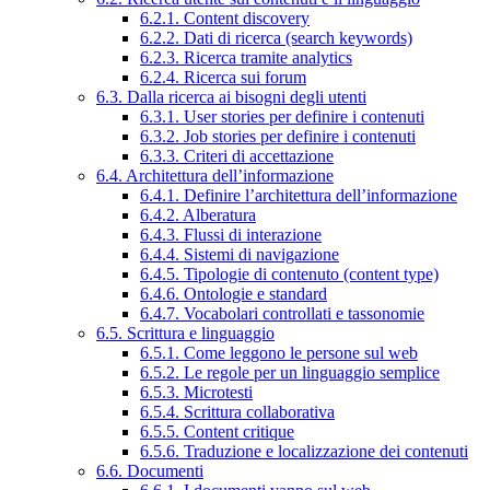
6.2.1. Content discovery
6.2.2. Dati di ricerca (search keywords)
6.2.3. Ricerca tramite analytics
6.2.4. Ricerca sui forum
6.3. Dalla ricerca ai bisogni degli utenti
6.3.1. User stories per definire i contenuti
6.3.2. Job stories per definire i contenuti
6.3.3. Criteri di accettazione
6.4. Architettura dell’informazione
6.4.1. Definire l’architettura dell’informazione
6.4.2. Alberatura
6.4.3. Flussi di interazione
6.4.4. Sistemi di navigazione
6.4.5. Tipologie di contenuto (content type)
6.4.6. Ontologie e standard
6.4.7. Vocabolari controllati e tassonomie
6.5. Scrittura e linguaggio
6.5.1. Come leggono le persone sul web
6.5.2. Le regole per un linguaggio semplice
6.5.3. Microtesti
6.5.4. Scrittura collaborativa
6.5.5. Content critique
6.5.6. Traduzione e localizzazione dei contenuti
6.6. Documenti