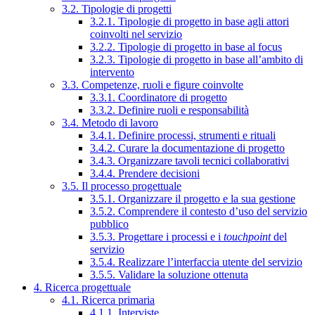
3.2. Tipologie di progetti
3.2.1. Tipologie di progetto in base agli attori
coinvolti nel servizio
3.2.2. Tipologie di progetto in base al focus
3.2.3. Tipologie di progetto in base all’ambito di
intervento
3.3. Competenze, ruoli e figure coinvolte
3.3.1. Coordinatore di progetto
3.3.2. Definire ruoli e responsabilità
3.4. Metodo di lavoro
3.4.1. Definire processi, strumenti e rituali
3.4.2. Curare la documentazione di progetto
3.4.3. Organizzare tavoli tecnici collaborativi
3.4.4. Prendere decisioni
3.5. Il processo progettuale
3.5.1. Organizzare il progetto e la sua gestione
3.5.2. Comprendere il contesto d’uso del servizio
pubblico
3.5.3. Progettare i processi e i
touchpoint
del
servizio
3.5.4. Realizzare l’interfaccia utente del servizio
3.5.5. Validare la soluzione ottenuta
4. Ricerca progettuale
4.1. Ricerca primaria
4.1.1. Interviste