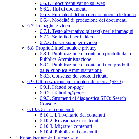
6.6.1. I documenti vanno sul web
6.6.2. Tipi di documenti
6.6.3. Formato di lettura dei documenti elettronici
6.6.4. Modalità di produzione dei documenti
6.7. Immagini e video
6.7.1. Testo alternativo (alt text) per le immagini
6.7.2. Sottotitoli per i video
6.7.3. Trascrizioni per i video
6.8. Proprietà intellettuale e privacy
6.8.1. Pubblicazione di contenuti prodotti dalla
Pubblica Amministrazione
6.8.2. Pubblicazione di contenuti non prodotti
dalla Pubblica Amministrazione
6.8.3. Consenso dei soggetti ritratti
6.9. Ottimizzazione per i motori di ricerca (SEO)
6.9.1. I fattori
on-page
6.9.2. I fattori
off-page
6.9.3. Strumenti di diagnostica SEO: Search
Console
6.10. Gestire i contenuti
6.10.1. L’inventario dei contenuti
6.10.2. Revisionare i contenuti
6.10.3. Migrare i contenuti
6.10.4. Pubblicare i contenuti
7. Progettazione dell’interazione