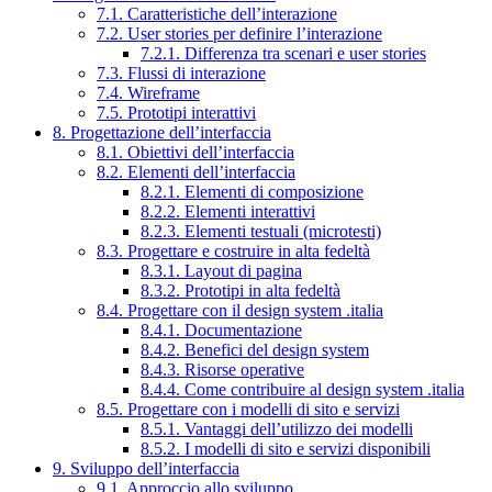
7.1. Caratteristiche dell’interazione
7.2. User stories per definire l’interazione
7.2.1. Differenza tra scenari e user stories
7.3. Flussi di interazione
7.4. Wireframe
7.5. Prototipi interattivi
8. Progettazione dell’interfaccia
8.1. Obiettivi dell’interfaccia
8.2. Elementi dell’interfaccia
8.2.1. Elementi di composizione
8.2.2. Elementi interattivi
8.2.3. Elementi testuali (microtesti)
8.3. Progettare e costruire in alta fedeltà
8.3.1. Layout di pagina
8.3.2. Prototipi in alta fedeltà
8.4. Progettare con il design system .italia
8.4.1. Documentazione
8.4.2. Benefici del design system
8.4.3. Risorse operative
8.4.4. Come contribuire al design system .italia
8.5. Progettare con i modelli di sito e servizi
8.5.1. Vantaggi dell’utilizzo dei modelli
8.5.2. I modelli di sito e servizi disponibili
9. Sviluppo dell’interfaccia
9.1. Approccio allo sviluppo