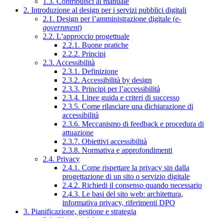
1.3. Contribuisci al manuale
2. Introduzione al design per i servizi pubblici digitali
2.1. Design per l’amministrazione digitale (
e-
government
)
2.2. L’approccio progettuale
2.2.1. Buone pratiche
2.2.2. Principi
2.3. Accessibilità
2.3.1. Definizione
2.3.2. Accessibilità by design
2.3.3. Principi per l’accessibilità
2.3.4. Linee guida e criteri di successo
2.3.5. Come rilasciare una dichiarazione di
accessibilità
2.3.6. Meccanismo di feedback e procedura di
attuazione
2.3.7. Obiettivi accessibilità
2.3.8. Normativa e approfondimenti
2.4. Privacy
2.4.1. Come rispettare la privacy sin dalla
progettazione di un sito o servizio digitale
2.4.2. Richiedi il consenso quando necessario
2.4.3. Le basi del sito web: architettura,
informativa privacy, riferimenti DPO
3. Pianificazione, gestione e strategia