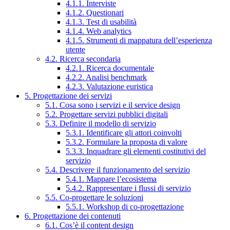
4.1.1. Interviste
4.1.2. Questionari
4.1.3. Test di usabilità
4.1.4. Web analytics
4.1.5. Strumenti di mappatura dell’esperienza
utente
4.2. Ricerca secondaria
4.2.1. Ricerca documentale
4.2.2. Analisi benchmark
4.2.3. Valutazione euristica
5. Progettazione dei servizi
5.1. Cosa sono i servizi e il service design
5.2. Progettare servizi pubblici digitali
5.3. Definire il modello di servizio
5.3.1. Identificare gli attori coinvolti
5.3.2. Formulare la proposta di valore
5.3.3. Inquadrare gli elementi costitutivi del
servizio
5.4. Descrivere il funzionamento del servizio
5.4.1. Mappare l’ecosistema
5.4.2. Rappresentare i flussi di servizio
5.5. Co-progettare le soluzioni
5.5.1. Workshop di co-progettazione
6. Progettazione dei contenuti
6.1. Cos’è il content design