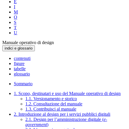
E
I
M
O
S
T
U
Manuale operativo di design
indici e glossario
contenuti
figure
tabelle
glossario
Sommario
1. Scopo, destinatari e uso del Manuale operativo di design
1.1. Versionamento e storico
1.2. Consultazione del manuale
1.3. Contribuisci al manuale
2. Introduzione al design per i servizi pubblici digitali
2.1. Design per l’amministrazione digitale (
e-
government
)