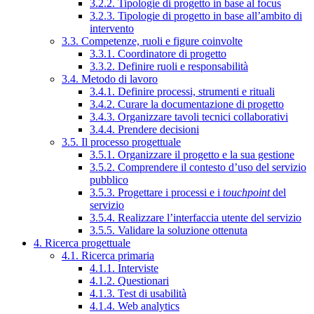
3.2.2. Tipologie di progetto in base al focus
3.2.3. Tipologie di progetto in base all’ambito di
intervento
3.3. Competenze, ruoli e figure coinvolte
3.3.1. Coordinatore di progetto
3.3.2. Definire ruoli e responsabilità
3.4. Metodo di lavoro
3.4.1. Definire processi, strumenti e rituali
3.4.2. Curare la documentazione di progetto
3.4.3. Organizzare tavoli tecnici collaborativi
3.4.4. Prendere decisioni
3.5. Il processo progettuale
3.5.1. Organizzare il progetto e la sua gestione
3.5.2. Comprendere il contesto d’uso del servizio
pubblico
3.5.3. Progettare i processi e i
touchpoint
del
servizio
3.5.4. Realizzare l’interfaccia utente del servizio
3.5.5. Validare la soluzione ottenuta
4. Ricerca progettuale
4.1. Ricerca primaria
4.1.1. Interviste
4.1.2. Questionari
4.1.3. Test di usabilità
4.1.4. Web analytics