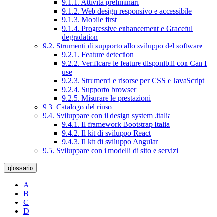
9.1.1. Attività preliminari
9.1.2. Web design responsivo e accessibile
9.1.3. Mobile first
9.1.4. Progressive enhancement e Graceful
degradation
9.2. Strumenti di supporto allo sviluppo del software
9.2.1. Feature detection
9.2.2. Verificare le feature disponibili con Can I
use
9.2.3. Strumenti e risorse per CSS e JavaScript
9.2.4. Supporto browser
9.2.5. Misurare le prestazioni
9.3. Catalogo del riuso
9.4. Sviluppare con il design system .italia
9.4.1. Il framework Bootstrap Italia
9.4.2. Il kit di sviluppo React
9.4.3. Il kit di sviluppo Angular
9.5. Sviluppare con i modelli di sito e servizi
glossario
A
B
C
D