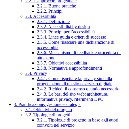
2.2. L’approccio progettuale
2.2.1. Buone pratiche
2.2.2. Principi
2.3. Accessibilità
2.3.1. Definizione
2.3.2. Accessibilità by design
2.3.3. Principi per l’accessibilità
2.3.4. Linee guida e criteri di successo
2.3.5. Come rilasciare una dichiarazione di
accessibilità
2.3.6. Meccanismo di feedback e procedura di
attuazione
2.3.7. Obiettivi accessibilità
2.3.8. Normativa e approfondimenti
2.4. Privacy
2.4.1. Come rispettare la privacy sin dalla
progettazione di un sito o servizio digitale
2.4.2. Richiedi il consenso quando necessario
2.4.3. Le basi del sito web: architettura,
informativa privacy, riferimenti DPO
3. Pianificazione, gestione e strategia
3.1. Obiettivi del progetto
3.2. Tipologie di progetti
3.2.1. Tipologie di progetto in base agli attori
coinvolti nel servizio