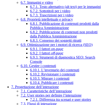
6.7. Immagini e video
6.7.1. Testo alternativo (alt text) per le immagini
6.7.2. Sottotitoli per i video
6.7.3. Trascrizioni per i video
6.8. Proprietà intellettuale e privacy
6.8.1. Pubblicazione di contenuti prodotti dalla
Pubblica Amministrazione
6.8.2. Pubblicazione di contenuti non prodotti
dalla Pubblica Amministrazione
6.8.3. Consenso dei soggetti ritratti
6.9. Ottimizzazione per i motori di ricerca (SEO)
6.9.1. I fattori
on-page
6.9.2. I fattori
off-page
6.9.3. Strumenti di diagnostica SEO: Search
Console
6.10. Gestire i contenuti
6.10.1. L’inventario dei contenuti
6.10.2. Revisionare i contenuti
6.10.3. Migrare i contenuti
6.10.4. Pubblicare i contenuti
7. Progettazione dell’interazione
7.1. Caratteristiche dell’interazione
7.2. User stories per definire l’interazione
7.2.1. Differenza tra scenari e user stories
7.3. Flussi di interazione