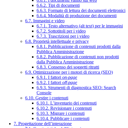
6.6.1. I documenti vanno sul web
6.6.2. Tipi di documenti
6.6.3. Formato di lettura dei documenti elettronici
6.6.4. Modalità di produzione dei documenti
6.7. Immagini e video
6.7.1. Testo alternativo (alt text) per le immagini
6.7.2. Sottotitoli per i video
6.7.3. Trascrizioni per i video
6.8. Proprietà intellettuale e privacy
6.8.1. Pubblicazione di contenuti prodotti dalla
Pubblica Amministrazione
6.8.2. Pubblicazione di contenuti non prodotti
dalla Pubblica Amministrazione
6.8.3. Consenso dei soggetti ritratti
6.9. Ottimizzazione per i motori di ricerca (SEO)
6.9.1. I fattori
on-page
6.9.2. I fattori
off-page
6.9.3. Strumenti di diagnostica SEO: Search
Console
6.10. Gestire i contenuti
6.10.1. L’inventario dei contenuti
6.10.2. Revisionare i contenuti
6.10.3. Migrare i contenuti
6.10.4. Pubblicare i contenuti
7. Progettazione dell’interazione