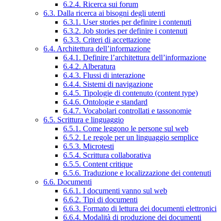
6.2.4. Ricerca sui forum
6.3. Dalla ricerca ai bisogni degli utenti
6.3.1. User stories per definire i contenuti
6.3.2. Job stories per definire i contenuti
6.3.3. Criteri di accettazione
6.4. Architettura dell’informazione
6.4.1. Definire l’architettura dell’informazione
6.4.2. Alberatura
6.4.3. Flussi di interazione
6.4.4. Sistemi di navigazione
6.4.5. Tipologie di contenuto (content type)
6.4.6. Ontologie e standard
6.4.7. Vocabolari controllati e tassonomie
6.5. Scrittura e linguaggio
6.5.1. Come leggono le persone sul web
6.5.2. Le regole per un linguaggio semplice
6.5.3. Microtesti
6.5.4. Scrittura collaborativa
6.5.5. Content critique
6.5.6. Traduzione e localizzazione dei contenuti
6.6. Documenti
6.6.1. I documenti vanno sul web
6.6.2. Tipi di documenti
6.6.3. Formato di lettura dei documenti elettronici
6.6.4. Modalità di produzione dei documenti