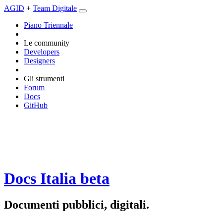
AGID
+
Team Digitale
Piano Triennale
Le community
Developers
Designers
Gli strumenti
Forum
Docs
GitHub
Docs Italia
beta
Documenti pubblici, digitali.