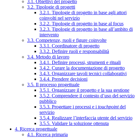
3.1. Obiettivi del progetto
3.2. Tipologie di progetti
3.2.1. Tipologie di progetto in base agli attori
coinvolti nel servizio
3.2.2. Tipologie di progetto in base al focus
3.2.3. Tipologie di progetto in base all’ambito di
intervento
3.3. Competenze, ruoli e figure coinvolte
3.3.1. Coordinatore di progetto
3.3.2. Definire ruoli e responsabilità
3.4. Metodo di lavoro
3.4.1. Definire processi, strumenti e rituali
3.4.2. Curare la documentazione di progetto
3.4.3. Organizzare tavoli tecnici collaborativi
3.4.4. Prendere decisioni
3.5. Il processo progettuale
3.5.1. Organizzare il progetto e la sua gestione
3.5.2. Comprendere il contesto d’uso del servizio
pubblico
3.5.3. Progettare i processi e i
touchpoint
del
servizio
3.5.4. Realizzare l’interfaccia utente del servizio
3.5.5. Validare la soluzione ottenuta
4. Ricerca progettuale
4.1. Ricerca primaria