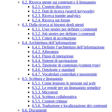
6.2. Ricerca utente sui contenuti e il linguaggio
6.2.1. Content discovery
6.2.2. Dati di ricerca (search keywords)
6.2.3. Ricerca tramite analytics
6.2.4. Ricerca sui forum
6.3. Dalla ricerca ai bisogni degli utenti
6.3.1. User stories per definire i contenuti
6.3.2. Job stories per definire i contenuti
6.3.3. Criteri di accettazione
6.4. Architettura dell’informazione
6.4.1. Definire l’architettura dell’informazione
6.4.2. Alberatura
6.4.3. Flussi di interazione
6.4.4. Sistemi di navigazione
6.4.5. Tipologie di contenuto (content type)
6.4.6. Ontologie e standard
6.4.7. Vocabolari controllati e tassonomie
6.5. Scrittura e linguaggio
6.5.1. Come leggono le persone sul web
6.5.2. Le regole per un linguaggio semplice
6.5.3. Microtesti
6.5.4. Scrittura collaborativa
6.5.5. Content critique
6.5.6. Traduzione e localizzazione dei contenuti
6.6. Documenti