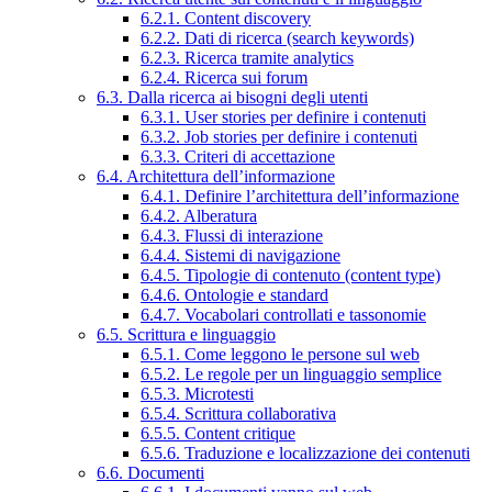
6.2.1. Content discovery
6.2.2. Dati di ricerca (search keywords)
6.2.3. Ricerca tramite analytics
6.2.4. Ricerca sui forum
6.3. Dalla ricerca ai bisogni degli utenti
6.3.1. User stories per definire i contenuti
6.3.2. Job stories per definire i contenuti
6.3.3. Criteri di accettazione
6.4. Architettura dell’informazione
6.4.1. Definire l’architettura dell’informazione
6.4.2. Alberatura
6.4.3. Flussi di interazione
6.4.4. Sistemi di navigazione
6.4.5. Tipologie di contenuto (content type)
6.4.6. Ontologie e standard
6.4.7. Vocabolari controllati e tassonomie
6.5. Scrittura e linguaggio
6.5.1. Come leggono le persone sul web
6.5.2. Le regole per un linguaggio semplice
6.5.3. Microtesti
6.5.4. Scrittura collaborativa
6.5.5. Content critique
6.5.6. Traduzione e localizzazione dei contenuti
6.6. Documenti