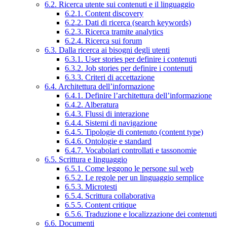
6.2. Ricerca utente sui contenuti e il linguaggio
6.2.1. Content discovery
6.2.2. Dati di ricerca (search keywords)
6.2.3. Ricerca tramite analytics
6.2.4. Ricerca sui forum
6.3. Dalla ricerca ai bisogni degli utenti
6.3.1. User stories per definire i contenuti
6.3.2. Job stories per definire i contenuti
6.3.3. Criteri di accettazione
6.4. Architettura dell’informazione
6.4.1. Definire l’architettura dell’informazione
6.4.2. Alberatura
6.4.3. Flussi di interazione
6.4.4. Sistemi di navigazione
6.4.5. Tipologie di contenuto (content type)
6.4.6. Ontologie e standard
6.4.7. Vocabolari controllati e tassonomie
6.5. Scrittura e linguaggio
6.5.1. Come leggono le persone sul web
6.5.2. Le regole per un linguaggio semplice
6.5.3. Microtesti
6.5.4. Scrittura collaborativa
6.5.5. Content critique
6.5.6. Traduzione e localizzazione dei contenuti
6.6. Documenti