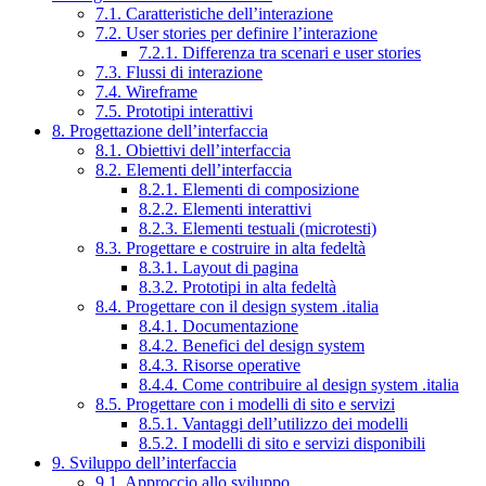
7.1. Caratteristiche dell’interazione
7.2. User stories per definire l’interazione
7.2.1. Differenza tra scenari e user stories
7.3. Flussi di interazione
7.4. Wireframe
7.5. Prototipi interattivi
8. Progettazione dell’interfaccia
8.1. Obiettivi dell’interfaccia
8.2. Elementi dell’interfaccia
8.2.1. Elementi di composizione
8.2.2. Elementi interattivi
8.2.3. Elementi testuali (microtesti)
8.3. Progettare e costruire in alta fedeltà
8.3.1. Layout di pagina
8.3.2. Prototipi in alta fedeltà
8.4. Progettare con il design system .italia
8.4.1. Documentazione
8.4.2. Benefici del design system
8.4.3. Risorse operative
8.4.4. Come contribuire al design system .italia
8.5. Progettare con i modelli di sito e servizi
8.5.1. Vantaggi dell’utilizzo dei modelli
8.5.2. I modelli di sito e servizi disponibili
9. Sviluppo dell’interfaccia
9.1. Approccio allo sviluppo