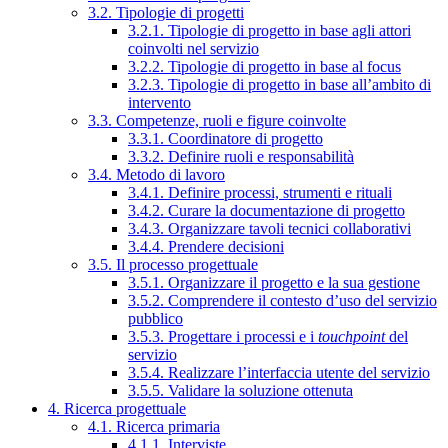
3.2. Tipologie di progetti
3.2.1. Tipologie di progetto in base agli attori
coinvolti nel servizio
3.2.2. Tipologie di progetto in base al focus
3.2.3. Tipologie di progetto in base all’ambito di
intervento
3.3. Competenze, ruoli e figure coinvolte
3.3.1. Coordinatore di progetto
3.3.2. Definire ruoli e responsabilità
3.4. Metodo di lavoro
3.4.1. Definire processi, strumenti e rituali
3.4.2. Curare la documentazione di progetto
3.4.3. Organizzare tavoli tecnici collaborativi
3.4.4. Prendere decisioni
3.5. Il processo progettuale
3.5.1. Organizzare il progetto e la sua gestione
3.5.2. Comprendere il contesto d’uso del servizio
pubblico
3.5.3. Progettare i processi e i
touchpoint
del
servizio
3.5.4. Realizzare l’interfaccia utente del servizio
3.5.5. Validare la soluzione ottenuta
4. Ricerca progettuale
4.1. Ricerca primaria
4.1.1. Interviste