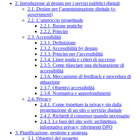
2. Introduzione al design per i servizi pubblici digitali
2.1. Design per l’amministrazione digitale (
e-
government
)
2.2. L’approccio progettuale
2.2.1. Buone pratiche
2.2.2. Principi
2.3. Accessibilità
2.3.1. Definizione
2.3.2. Accessibilità by design
2.3.3. Principi per l’accessibilità
2.3.4. Linee guida e criteri di successo
2.3.5. Come rilasciare una dichiarazione di
accessibilità
2.3.6. Meccanismo di feedback e procedura di
attuazione
2.3.7. Obiettivi accessibilità
2.3.8. Normativa e approfondimenti
2.4. Privacy
2.4.1. Come rispettare la privacy sin dalla
progettazione di un sito o servizio digitale
2.4.2. Richiedi il consenso quando necessario
2.4.3. Le basi del sito web: architettura,
informativa privacy, riferimenti DPO
3. Pianificazione, gestione e strategia
3.1. Obiettivi del progetto