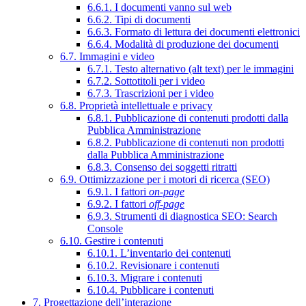
6.6.1. I documenti vanno sul web
6.6.2. Tipi di documenti
6.6.3. Formato di lettura dei documenti elettronici
6.6.4. Modalità di produzione dei documenti
6.7. Immagini e video
6.7.1. Testo alternativo (alt text) per le immagini
6.7.2. Sottotitoli per i video
6.7.3. Trascrizioni per i video
6.8. Proprietà intellettuale e privacy
6.8.1. Pubblicazione di contenuti prodotti dalla
Pubblica Amministrazione
6.8.2. Pubblicazione di contenuti non prodotti
dalla Pubblica Amministrazione
6.8.3. Consenso dei soggetti ritratti
6.9. Ottimizzazione per i motori di ricerca (SEO)
6.9.1. I fattori
on-page
6.9.2. I fattori
off-page
6.9.3. Strumenti di diagnostica SEO: Search
Console
6.10. Gestire i contenuti
6.10.1. L’inventario dei contenuti
6.10.2. Revisionare i contenuti
6.10.3. Migrare i contenuti
6.10.4. Pubblicare i contenuti
7. Progettazione dell’interazione