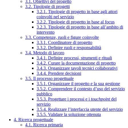
3.1. Obiettivi del progetto
3.2. Tipologie di progetti
3.2.1. Tipologie di progetto in base agli attori
coinvolti nel servizio
3.2.2. Tipologie di progetto in base al focus
3.2.3. Tipologie di progetto in base all’ambito di
intervento
3.3. Competenze, ruoli e figure coinvolte
3.3.1. Coordinatore di progetto
3.3.2. Definire ruoli e responsabilità
3.4. Metodo di lavoro
3.4.1. Definire processi, strumenti e rituali
3.4.2. Curare la documentazione di progetto
3.4.3. Organizzare tavoli tecnici collaborativi
3.4.4. Prendere decisioni
3.5. Il processo progettuale
3.5.1. Organizzare il progetto e la sua gestione
3.5.2. Comprendere il contesto d’uso del servizio
pubblico
3.5.3. Progettare i processi e i
touchpoint
del
servizio
3.5.4. Realizzare l’interfaccia utente del servizio
3.5.5. Validare la soluzione ottenuta
4. Ricerca progettuale
4.1. Ricerca primaria