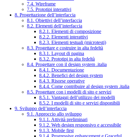
7.4. Wireframe
7.5. Prototipi interattivi
8. Progettazione dell’interfaccia
8.1. Obiettivi dell’interfaccia
8.2. Elementi dell’interfaccia
8.2.1. Elementi di composizione
8.2.2. Elementi interattivi
8.2.3. Elementi testuali (microtesti)
8.3. Progettare e costruire in alta fedeltà
8.3.1. Layout di pagina
8.3.2. Prototipi in alta fedeltà
8.4. Progettare con il design system .italia
8.4.1. Documentazione
8.4.2. Benefici del design system
8.4.3. Risorse operative
8.4.4. Come contribuire al design system .italia
8.5. Progettare con i modelli di sito e servizi
8.5.1. Vantaggi dell’utilizzo dei modelli
8.5.2. I modelli di sito e servizi disponibili
9. Sviluppo dell’interfaccia
9.1. Approccio allo sviluppo
9.1.1. Attività preliminari
9.1.2. Web design responsivo e accessibile
9.1.3. Mobile first
9.1.4. Progressive enhancement e Graceful