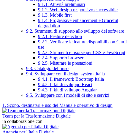
9.1.1. Attività preliminari
9.1.2. Web design responsivo e accessibile
9.1.3. Mobile first
9.1.4. Progressive enhancement e Graceful
degradation
9.2. Strumenti di supporto allo sviluppo del software
9.2.1. Feature detection
9.2.2. Verificare le feature disponibili con Can I
use
9.2.3. Strumenti e risorse per CSS e JavaScript
9.2.4. Supporto browser
9.2.5. Misurare le prestazioni
9.3. Catalogo del riuso
9.4. Sviluppare con il design system .italia
9.4.1. Il framework Bootstrap Italia
9.4.2. Il kit di sviluppo React
9.4.3. Il kit di sviluppo Angular
9.5. Sviluppare con i modelli di sito e servizi
1. Scopo, destinatari e uso del Manuale operativo di design
Team per la Trasformazione Digitale
in collaborazione con
Agenzia per l'Italia Digitale