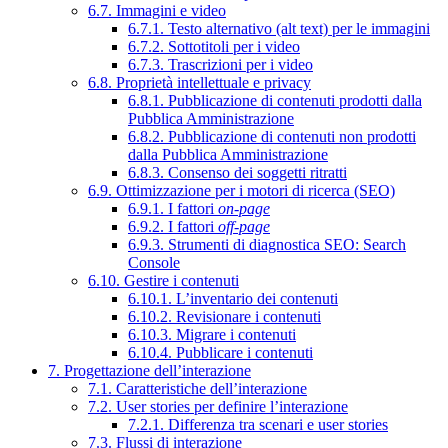
6.7. Immagini e video
6.7.1. Testo alternativo (alt text) per le immagini
6.7.2. Sottotitoli per i video
6.7.3. Trascrizioni per i video
6.8. Proprietà intellettuale e privacy
6.8.1. Pubblicazione di contenuti prodotti dalla
Pubblica Amministrazione
6.8.2. Pubblicazione di contenuti non prodotti
dalla Pubblica Amministrazione
6.8.3. Consenso dei soggetti ritratti
6.9. Ottimizzazione per i motori di ricerca (SEO)
6.9.1. I fattori
on-page
6.9.2. I fattori
off-page
6.9.3. Strumenti di diagnostica SEO: Search
Console
6.10. Gestire i contenuti
6.10.1. L’inventario dei contenuti
6.10.2. Revisionare i contenuti
6.10.3. Migrare i contenuti
6.10.4. Pubblicare i contenuti
7. Progettazione dell’interazione
7.1. Caratteristiche dell’interazione
7.2. User stories per definire l’interazione
7.2.1. Differenza tra scenari e user stories
7.3. Flussi di interazione