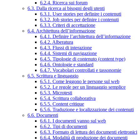
6.2.4. Ricerca sui forum
6.3. Dalla ricerca ai bisogni degli utenti
6.3.1. User stories per definire i contenuti
6.3.2. Job stories per definire i contenuti
6.3.3. Criteri di accettazione
6.4. Architettura dell’informazione
6.4.1. Definire l’architettura dell’informazione
6.4.2. Alberatura
6.4.3. Flussi di interazione
6.4.4. Sistemi di navigazione
6.4.5. Tipologie di contenuto (content type)
6.4.6. Ontologie e standard
6.4.7. Vocabolari controllati e tassonomie
6.5. Scrittura e linguaggio
6.5.1. Come leggono le persone sul web
6.5.2. Le regole per un linguaggio semplice
6.5.3. Microtesti
6.5.4. Scrittura collaborativa
6.5.5. Content critique
6.5.6. Traduzione e localizzazione dei contenuti
6.6. Documenti
6.6.1. I documenti vanno sul web
6.6.2. Tipi di documenti
6.6.3. Formato di lettura dei documenti elettronici
6.6.4. Modalità di produzione dei documenti