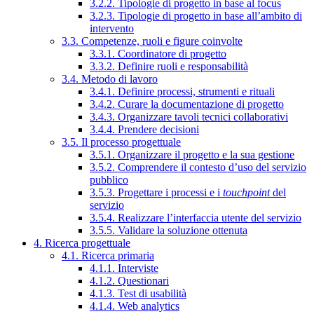
3.2.2. Tipologie di progetto in base al focus
3.2.3. Tipologie di progetto in base all’ambito di
intervento
3.3. Competenze, ruoli e figure coinvolte
3.3.1. Coordinatore di progetto
3.3.2. Definire ruoli e responsabilità
3.4. Metodo di lavoro
3.4.1. Definire processi, strumenti e rituali
3.4.2. Curare la documentazione di progetto
3.4.3. Organizzare tavoli tecnici collaborativi
3.4.4. Prendere decisioni
3.5. Il processo progettuale
3.5.1. Organizzare il progetto e la sua gestione
3.5.2. Comprendere il contesto d’uso del servizio
pubblico
3.5.3. Progettare i processi e i
touchpoint
del
servizio
3.5.4. Realizzare l’interfaccia utente del servizio
3.5.5. Validare la soluzione ottenuta
4. Ricerca progettuale
4.1. Ricerca primaria
4.1.1. Interviste
4.1.2. Questionari
4.1.3. Test di usabilità
4.1.4. Web analytics