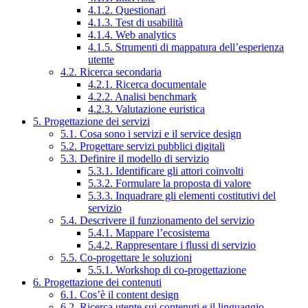
4.1.2. Questionari
4.1.3. Test di usabilità
4.1.4. Web analytics
4.1.5. Strumenti di mappatura dell’esperienza
utente
4.2. Ricerca secondaria
4.2.1. Ricerca documentale
4.2.2. Analisi benchmark
4.2.3. Valutazione euristica
5. Progettazione dei servizi
5.1. Cosa sono i servizi e il service design
5.2. Progettare servizi pubblici digitali
5.3. Definire il modello di servizio
5.3.1. Identificare gli attori coinvolti
5.3.2. Formulare la proposta di valore
5.3.3. Inquadrare gli elementi costitutivi del
servizio
5.4. Descrivere il funzionamento del servizio
5.4.1. Mappare l’ecosistema
5.4.2. Rappresentare i flussi di servizio
5.5. Co-progettare le soluzioni
5.5.1. Workshop di co-progettazione
6. Progettazione dei contenuti
6.1. Cos’è il content design
6.2. Ricerca utente sui contenuti e il linguaggio