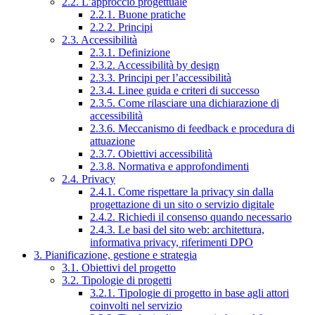
2.2. L’approccio progettuale
2.2.1. Buone pratiche
2.2.2. Principi
2.3. Accessibilità
2.3.1. Definizione
2.3.2. Accessibilità by design
2.3.3. Principi per l’accessibilità
2.3.4. Linee guida e criteri di successo
2.3.5. Come rilasciare una dichiarazione di
accessibilità
2.3.6. Meccanismo di feedback e procedura di
attuazione
2.3.7. Obiettivi accessibilità
2.3.8. Normativa e approfondimenti
2.4. Privacy
2.4.1. Come rispettare la privacy sin dalla
progettazione di un sito o servizio digitale
2.4.2. Richiedi il consenso quando necessario
2.4.3. Le basi del sito web: architettura,
informativa privacy, riferimenti DPO
3. Pianificazione, gestione e strategia
3.1. Obiettivi del progetto
3.2. Tipologie di progetti
3.2.1. Tipologie di progetto in base agli attori
coinvolti nel servizio