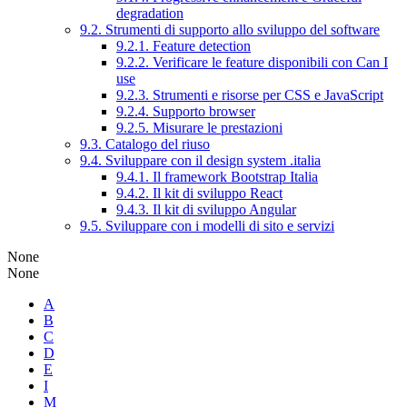
degradation
9.2. Strumenti di supporto allo sviluppo del software
9.2.1. Feature detection
9.2.2. Verificare le feature disponibili con Can I
use
9.2.3. Strumenti e risorse per CSS e JavaScript
9.2.4. Supporto browser
9.2.5. Misurare le prestazioni
9.3. Catalogo del riuso
9.4. Sviluppare con il design system .italia
9.4.1. Il framework Bootstrap Italia
9.4.2. Il kit di sviluppo React
9.4.3. Il kit di sviluppo Angular
9.5. Sviluppare con i modelli di sito e servizi
None
None
A
B
C
D
E
I
M