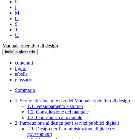
E
I
M
O
S
T
U
Manuale operativo di design
indici e glossario
contenuti
figure
tabelle
glossario
Sommario
1. Scopo, destinatari e uso del Manuale operativo di design
1.1. Versionamento e storico
1.2. Consultazione del manuale
1.3. Contribuisci al manuale
2. Introduzione al design per i servizi pubblici digitali
2.1. Design per l’amministrazione digitale (
e-
government
)