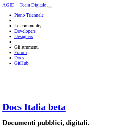
AGID
+
Team Digitale
Piano Triennale
Le community
Developers
Designers
Gli strumenti
Forum
Docs
GitHub
Docs Italia
beta
Documenti pubblici, digitali.