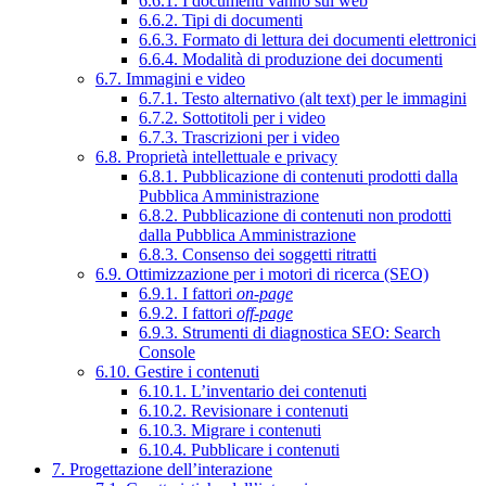
6.6.1. I documenti vanno sul web
6.6.2. Tipi di documenti
6.6.3. Formato di lettura dei documenti elettronici
6.6.4. Modalità di produzione dei documenti
6.7. Immagini e video
6.7.1. Testo alternativo (alt text) per le immagini
6.7.2. Sottotitoli per i video
6.7.3. Trascrizioni per i video
6.8. Proprietà intellettuale e privacy
6.8.1. Pubblicazione di contenuti prodotti dalla
Pubblica Amministrazione
6.8.2. Pubblicazione di contenuti non prodotti
dalla Pubblica Amministrazione
6.8.3. Consenso dei soggetti ritratti
6.9. Ottimizzazione per i motori di ricerca (SEO)
6.9.1. I fattori
on-page
6.9.2. I fattori
off-page
6.9.3. Strumenti di diagnostica SEO: Search
Console
6.10. Gestire i contenuti
6.10.1. L’inventario dei contenuti
6.10.2. Revisionare i contenuti
6.10.3. Migrare i contenuti
6.10.4. Pubblicare i contenuti
7. Progettazione dell’interazione