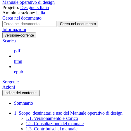
Manuale operativo di design
Progetto:
Designers Italia
Amministrazione:
italia
Cerca nel documento
Cerca nel documento
Informazioni
versione-corrente
Scarica
pdf
html
epub
Sorgente
Azioni
indice dei contenuti
Sommario
1. Scopo, destinatari e uso del Manuale operativo di design
1.1. Versionamento e storico
1.2. Consultazione del manuale
1.3. Contribuisci al manuale