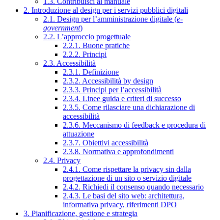
1.3. Contribuisci al manuale
2. Introduzione al design per i servizi pubblici digitali
2.1. Design per l’amministrazione digitale (
e-
government
)
2.2. L’approccio progettuale
2.2.1. Buone pratiche
2.2.2. Principi
2.3. Accessibilità
2.3.1. Definizione
2.3.2. Accessibilità by design
2.3.3. Principi per l’accessibilità
2.3.4. Linee guida e criteri di successo
2.3.5. Come rilasciare una dichiarazione di
accessibilità
2.3.6. Meccanismo di feedback e procedura di
attuazione
2.3.7. Obiettivi accessibilità
2.3.8. Normativa e approfondimenti
2.4. Privacy
2.4.1. Come rispettare la privacy sin dalla
progettazione di un sito o servizio digitale
2.4.2. Richiedi il consenso quando necessario
2.4.3. Le basi del sito web: architettura,
informativa privacy, riferimenti DPO
3. Pianificazione, gestione e strategia