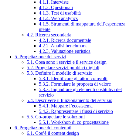
4.1.1. Interviste
4.1.2. Questionari
4.1.3. Test di usabilità
4.1.4. Web analytics
4.1.5. Strumenti di mappatura dell’esperienza
utente
4.2. Ricerca secondaria
4.2.1. Ricerca documentale
4.2.2. Analisi benchmark
4.2.3. Valutazione euristica
5. Progettazione dei servizi
5.1. Cosa sono i servizi e il service design
5.2. Progettare servizi pubblici digitali
5.3. Definire il modello di servizio
5.3.1. Identificare gli attori coinvolti
5.3.2. Formulare la proposta di valore
5.3.3. Inquadrare gli elementi costitutivi del
servizio
5.4. Descrivere il funzionamento del servizio
5.4.1. Mappare l’ecosistema
5.4.2. Rappresentare i flussi di servizio
5.5. Co-progettare le soluzioni
5.5.1. Workshop di co-progettazione
6. Progettazione dei contenuti
6.1. Cos’è il content design