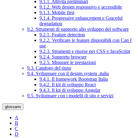
9.1.1. Attività preliminari
9.1.2. Web design responsivo e accessibile
9.1.3. Mobile first
9.1.4. Progressive enhancement e Graceful
degradation
9.2. Strumenti di supporto allo sviluppo del software
9.2.1. Feature detection
9.2.2. Verificare le feature disponibili con Can I
use
9.2.3. Strumenti e risorse per CSS e JavaScript
9.2.4. Supporto browser
9.2.5. Misurare le prestazioni
9.3. Catalogo del riuso
9.4. Sviluppare con il design system .italia
9.4.1. Il framework Bootstrap Italia
9.4.2. Il kit di sviluppo React
9.4.3. Il kit di sviluppo Angular
9.5. Sviluppare con i modelli di sito e servizi
glossario
A
B
C
D