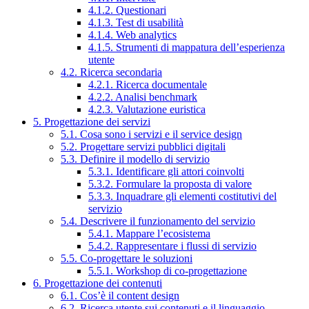
4.1.2. Questionari
4.1.3. Test di usabilità
4.1.4. Web analytics
4.1.5. Strumenti di mappatura dell’esperienza
utente
4.2. Ricerca secondaria
4.2.1. Ricerca documentale
4.2.2. Analisi benchmark
4.2.3. Valutazione euristica
5. Progettazione dei servizi
5.1. Cosa sono i servizi e il service design
5.2. Progettare servizi pubblici digitali
5.3. Definire il modello di servizio
5.3.1. Identificare gli attori coinvolti
5.3.2. Formulare la proposta di valore
5.3.3. Inquadrare gli elementi costitutivi del
servizio
5.4. Descrivere il funzionamento del servizio
5.4.1. Mappare l’ecosistema
5.4.2. Rappresentare i flussi di servizio
5.5. Co-progettare le soluzioni
5.5.1. Workshop di co-progettazione
6. Progettazione dei contenuti
6.1. Cos’è il content design
6.2. Ricerca utente sui contenuti e il linguaggio