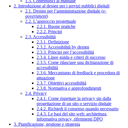
1.3. Contribuisci al manuale
2. Introduzione al design per i servizi pubblici digitali
2.1. Design per l’amministrazione digitale (
e-
government
)
2.2. L’approccio progettuale
2.2.1. Buone pratiche
2.2.2. Principi
2.3. Accessibilità
2.3.1. Definizione
2.3.2. Accessibilità by design
2.3.3. Principi per l’accessibilità
2.3.4. Linee guida e criteri di successo
2.3.5. Come rilasciare una dichiarazione di
accessibilità
2.3.6. Meccanismo di feedback e procedura di
attuazione
2.3.7. Obiettivi accessibilità
2.3.8. Normativa e approfondimenti
2.4. Privacy
2.4.1. Come rispettare la privacy sin dalla
progettazione di un sito o servizio digitale
2.4.2. Richiedi il consenso quando necessario
2.4.3. Le basi del sito web: architettura,
informativa privacy, riferimenti DPO
3. Pianificazione, gestione e strategia