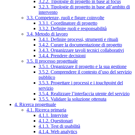
3.2.2. Tipologie di progetto in base al focus
3.2.3. Tipologie di progetto in base all’ambito di
intervento
3.3. Competenze, ruoli e figure coinvolte
3.3.1. Coordinatore di progetto
3.3.2. Definire ruoli e responsabilità
3.4. Metodo di lavoro
3.4.1. Definire processi, strumenti e rituali
3.4.2. Curare la documentazione di progetto
3.4.3. Organizzare tavoli tecnici collaborativi
3.4.4. Prendere decisioni
3.5. Il processo progettuale
3.5.1. Organizzare il progetto e la sua gestione
3.5.2. Comprendere il contesto d’uso del servizio
pubblico
3.5.3. Progettare i processi e i
touchpoint
del
servizio
3.5.4. Realizzare l’interfaccia utente del servizio
3.5.5. Validare la soluzione ottenuta
4. Ricerca progettuale
4.1. Ricerca primaria
4.1.1. Interviste
4.1.2. Questionari
4.1.3. Test di usabilità
4.1.4. Web analytics