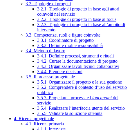
3.2. Tipologie di progetti
3.2.1. Tipologie di progetto in base agli attori
coinvolti nel servizio
3.2.2. Tipologie di progetto in base al focus
3.2.3. Tipologie di progetto in base all’ambito di
intervento
3.3. Competenze, ruoli e figure coinvolte
3.3.1. Coordinatore di progetto
3.3.2. Definire ruoli e responsabilità
3.4. Metodo di lavoro
3.4.1. Definire processi, strumenti e rituali
3.4.2. Curare la documentazione di progetto
3.4.3. Organizzare tavoli tecnici collaborativi
3.4.4. Prendere decisioni
3.5. Il processo progettuale
3.5.1. Organizzare il progetto e la sua gestione
3.5.2. Comprendere il contesto d’uso del servizio
pubblico
3.5.3. Progettare i processi e i
touchpoint
del
servizio
3.5.4. Realizzare l’interfaccia utente del servizio
3.5.5. Validare la soluzione ottenuta
4. Ricerca progettuale
4.1. Ricerca primaria
4.1.1. Interviste