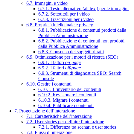
6.7. Immagini e video
6.7.1. Testo alternativo (alt text) per le immagini
6.7.2. Sottotitoli per i video
6.7.3. Trascrizioni per i video
6.8. Proprietà intellettuale e privacy
6.8.1. Pubblicazione di contenuti prodotti dalla
Pubblica Amministrazione
6.8.2. Pubblicazione di contenuti non prodotti
dalla Pubblica Amministrazione
6.8.3. Consenso dei soggetti ritratti
6.9. Ottimizzazione per i motori di ricerca (SEO)
6.9.1. I fattori
on-page
6.9.2. I fattori
off-page
6.9.3. Strumenti di diagnostica SEO: Search
Console
6.10. Gestire i contenuti
6.10.1. L’inventario dei contenuti
6.10.2. Revisionare i contenuti
6.10.3. Migrare i contenuti
6.10.4. Pubblicare i contenuti
7. Progettazione dell’interazione
7.1. Caratteristiche dell’interazione
7.2. User stories per definire l’interazione
7.2.1. Differenza tra scenari e user stories
7.3. Flussi di interazione