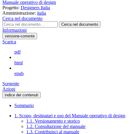
Manuale operativo di design
Progetto:
Designers Italia
Amministrazione:
italia
Cerca nel documento
Cerca nel documento
Informazioni
versione-corrente
Scarica
pdf
html
epub
Sorgente
Azioni
indice dei contenuti
Sommario
1. Scopo, destinatari e uso del Manuale operativo di design
1.1. Versionamento e storico
1.2. Consultazione del manuale
1.3. Contribuisci al manuale