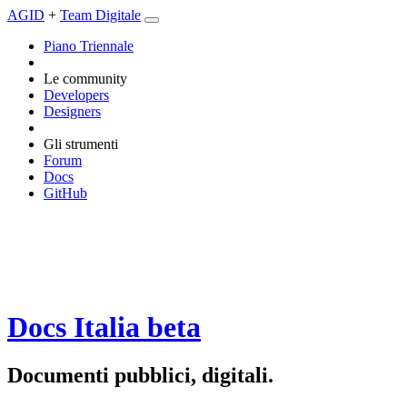
AGID
+
Team Digitale
Piano Triennale
Le community
Developers
Designers
Gli strumenti
Forum
Docs
GitHub
Docs Italia
beta
Documenti pubblici, digitali.