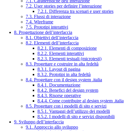
7.1. Caratteristiche dell’interazione
7.2. User stories per definire l’interazione
7.2.1. Differenza tra scenari e user stories
7.3. Flussi di interazione
7.4. Wireframe
7.5. Prototipi interattivi
8. Progettazione dell’interfaccia
8.1. Obiettivi dell’interfaccia
8.2. Elementi dell’interfaccia
8.2.1. Elementi di composizione
8.2.2. Elementi interattivi
8.2.3. Elementi testuali (microtesti)
8.3. Progettare e costruire in alta fedeltà
8.3.1. Layout di pagina
8.3.2. Prototipi in alta fedeltà
8.4. Progettare con il design system .italia
8.4.1. Documentazione
8.4.2. Benefici del design system
8.4.3. Risorse operative
8.4.4. Come contribuire al design system .italia
8.5. Progettare con i modelli di sito e servizi
8.5.1. Vantaggi dell’utilizzo dei modelli
8.5.2. I modelli di sito e servizi disponibili
9. Sviluppo dell’interfaccia
9.1. Approccio allo sviluppo