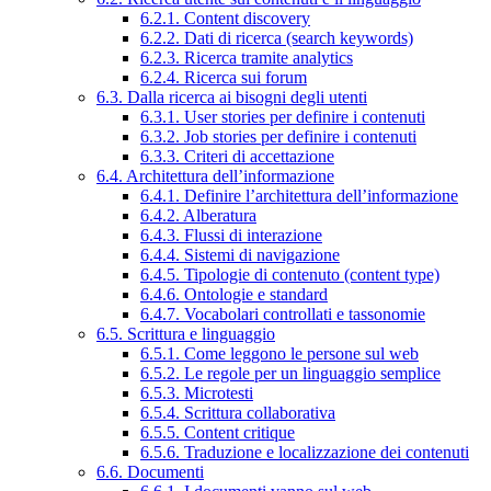
6.2.1. Content discovery
6.2.2. Dati di ricerca (search keywords)
6.2.3. Ricerca tramite analytics
6.2.4. Ricerca sui forum
6.3. Dalla ricerca ai bisogni degli utenti
6.3.1. User stories per definire i contenuti
6.3.2. Job stories per definire i contenuti
6.3.3. Criteri di accettazione
6.4. Architettura dell’informazione
6.4.1. Definire l’architettura dell’informazione
6.4.2. Alberatura
6.4.3. Flussi di interazione
6.4.4. Sistemi di navigazione
6.4.5. Tipologie di contenuto (content type)
6.4.6. Ontologie e standard
6.4.7. Vocabolari controllati e tassonomie
6.5. Scrittura e linguaggio
6.5.1. Come leggono le persone sul web
6.5.2. Le regole per un linguaggio semplice
6.5.3. Microtesti
6.5.4. Scrittura collaborativa
6.5.5. Content critique
6.5.6. Traduzione e localizzazione dei contenuti
6.6. Documenti