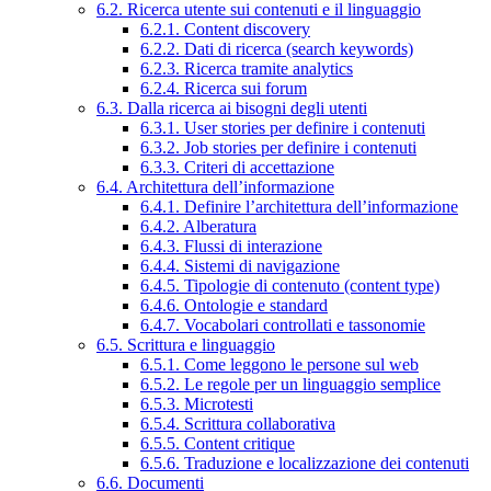
6.2. Ricerca utente sui contenuti e il linguaggio
6.2.1. Content discovery
6.2.2. Dati di ricerca (search keywords)
6.2.3. Ricerca tramite analytics
6.2.4. Ricerca sui forum
6.3. Dalla ricerca ai bisogni degli utenti
6.3.1. User stories per definire i contenuti
6.3.2. Job stories per definire i contenuti
6.3.3. Criteri di accettazione
6.4. Architettura dell’informazione
6.4.1. Definire l’architettura dell’informazione
6.4.2. Alberatura
6.4.3. Flussi di interazione
6.4.4. Sistemi di navigazione
6.4.5. Tipologie di contenuto (content type)
6.4.6. Ontologie e standard
6.4.7. Vocabolari controllati e tassonomie
6.5. Scrittura e linguaggio
6.5.1. Come leggono le persone sul web
6.5.2. Le regole per un linguaggio semplice
6.5.3. Microtesti
6.5.4. Scrittura collaborativa
6.5.5. Content critique
6.5.6. Traduzione e localizzazione dei contenuti
6.6. Documenti