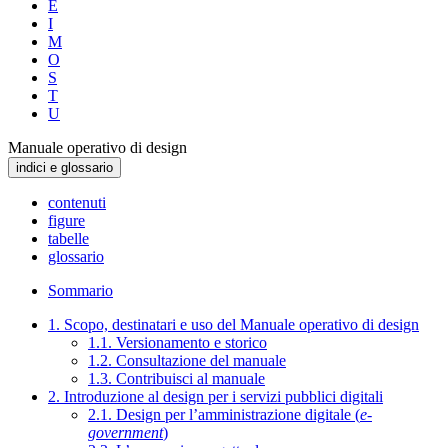
E
I
M
O
S
T
U
Manuale operativo di design
indici e glossario
contenuti
figure
tabelle
glossario
Sommario
1. Scopo, destinatari e uso del Manuale operativo di design
1.1. Versionamento e storico
1.2. Consultazione del manuale
1.3. Contribuisci al manuale
2. Introduzione al design per i servizi pubblici digitali
2.1. Design per l’amministrazione digitale (
e-
government
)