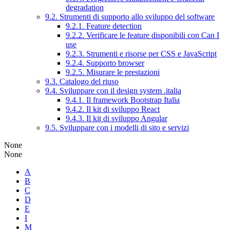
degradation
9.2. Strumenti di supporto allo sviluppo del software
9.2.1. Feature detection
9.2.2. Verificare le feature disponibili con Can I
use
9.2.3. Strumenti e risorse per CSS e JavaScript
9.2.4. Supporto browser
9.2.5. Misurare le prestazioni
9.3. Catalogo del riuso
9.4. Sviluppare con il design system .italia
9.4.1. Il framework Bootstrap Italia
9.4.2. Il kit di sviluppo React
9.4.3. Il kit di sviluppo Angular
9.5. Sviluppare con i modelli di sito e servizi
None
None
A
B
C
D
E
I
M