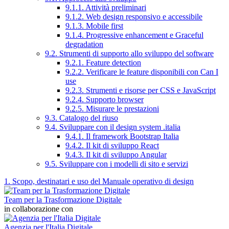
9.1.1. Attività preliminari
9.1.2. Web design responsivo e accessibile
9.1.3. Mobile first
9.1.4. Progressive enhancement e Graceful
degradation
9.2. Strumenti di supporto allo sviluppo del software
9.2.1. Feature detection
9.2.2. Verificare le feature disponibili con Can I
use
9.2.3. Strumenti e risorse per CSS e JavaScript
9.2.4. Supporto browser
9.2.5. Misurare le prestazioni
9.3. Catalogo del riuso
9.4. Sviluppare con il design system .italia
9.4.1. Il framework Bootstrap Italia
9.4.2. Il kit di sviluppo React
9.4.3. Il kit di sviluppo Angular
9.5. Sviluppare con i modelli di sito e servizi
1. Scopo, destinatari e uso del Manuale operativo di design
Team per la Trasformazione Digitale
in collaborazione con
Agenzia per l'Italia Digitale