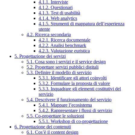
4.1.1. Interviste
4.1.2. Questionari
4.1.3. Test di usabilità
4.1.4. Web analytics
4.1.5. Strumenti di mappatura dell’esperienza
utente
4.2. Ricerca secondaria
4.2.1. Ricerca documentale
4.2.2. Analisi benchmark
4.2.3. Valutazione euristica
5. Progettazione dei servizi
5.1. Cosa sono i servizi e il service design
5.2. Progettare servizi pubblici digitali
5.3. Definire il modello di servizio
5.3.1. Identificare gli attori coinvolti
5.3.2. Formulare la proposta di valore
5.3.3. Inquadrare gli elementi costitutivi del
servizio
5.4. Descrivere il funzionamento del servizio
5.4.1. Mappare l’ecosistema
5.4.2. Rappresentare i flussi di servizio
5.5. Co-progettare le soluzioni
5.5.1. Workshop di co-progettazione
6. Progettazione dei contenuti
6.1. Cos’è il content design