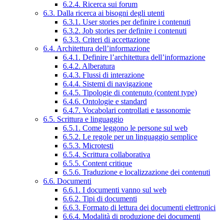
6.2.4. Ricerca sui forum
6.3. Dalla ricerca ai bisogni degli utenti
6.3.1. User stories per definire i contenuti
6.3.2. Job stories per definire i contenuti
6.3.3. Criteri di accettazione
6.4. Architettura dell’informazione
6.4.1. Definire l’architettura dell’informazione
6.4.2. Alberatura
6.4.3. Flussi di interazione
6.4.4. Sistemi di navigazione
6.4.5. Tipologie di contenuto (content type)
6.4.6. Ontologie e standard
6.4.7. Vocabolari controllati e tassonomie
6.5. Scrittura e linguaggio
6.5.1. Come leggono le persone sul web
6.5.2. Le regole per un linguaggio semplice
6.5.3. Microtesti
6.5.4. Scrittura collaborativa
6.5.5. Content critique
6.5.6. Traduzione e localizzazione dei contenuti
6.6. Documenti
6.6.1. I documenti vanno sul web
6.6.2. Tipi di documenti
6.6.3. Formato di lettura dei documenti elettronici
6.6.4. Modalità di produzione dei documenti