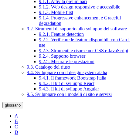
9.1.1. Attività preliminari
9.1.2. Web design responsivo e accessibile
9.1.3. Mobile first
9.1.4. Progressive enhancement e Graceful
degradation
9.2. Strumenti di supporto allo sviluppo del software
9.2.1. Feature detection
9.2.2. Verificare le feature disponibili con Can I
use
9.2.3. Strumenti e risorse per CSS e JavaScript
9.2.4. Supporto browser
9.2.5. Misurare le prestazioni
9.3. Catalogo del riuso
9.4. Sviluppare con il design system .italia
9.4.1. Il framework Bootstrap Italia
9.4.2. Il kit di sviluppo React
9.4.3. Il kit di sviluppo Angular
9.5. Sviluppare con i modelli di sito e servizi
glossario
A
B
C
D