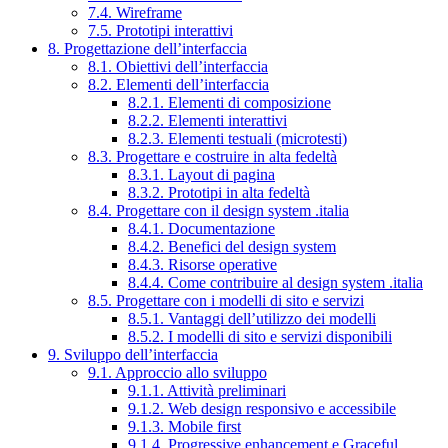
7.4. Wireframe
7.5. Prototipi interattivi
8. Progettazione dell’interfaccia
8.1. Obiettivi dell’interfaccia
8.2. Elementi dell’interfaccia
8.2.1. Elementi di composizione
8.2.2. Elementi interattivi
8.2.3. Elementi testuali (microtesti)
8.3. Progettare e costruire in alta fedeltà
8.3.1. Layout di pagina
8.3.2. Prototipi in alta fedeltà
8.4. Progettare con il design system .italia
8.4.1. Documentazione
8.4.2. Benefici del design system
8.4.3. Risorse operative
8.4.4. Come contribuire al design system .italia
8.5. Progettare con i modelli di sito e servizi
8.5.1. Vantaggi dell’utilizzo dei modelli
8.5.2. I modelli di sito e servizi disponibili
9. Sviluppo dell’interfaccia
9.1. Approccio allo sviluppo
9.1.1. Attività preliminari
9.1.2. Web design responsivo e accessibile
9.1.3. Mobile first
9.1.4. Progressive enhancement e Graceful