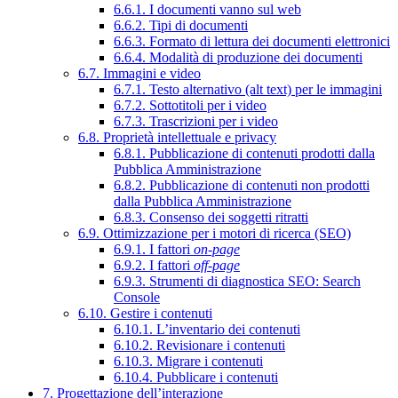
6.6.1. I documenti vanno sul web
6.6.2. Tipi di documenti
6.6.3. Formato di lettura dei documenti elettronici
6.6.4. Modalità di produzione dei documenti
6.7. Immagini e video
6.7.1. Testo alternativo (alt text) per le immagini
6.7.2. Sottotitoli per i video
6.7.3. Trascrizioni per i video
6.8. Proprietà intellettuale e privacy
6.8.1. Pubblicazione di contenuti prodotti dalla
Pubblica Amministrazione
6.8.2. Pubblicazione di contenuti non prodotti
dalla Pubblica Amministrazione
6.8.3. Consenso dei soggetti ritratti
6.9. Ottimizzazione per i motori di ricerca (SEO)
6.9.1. I fattori
on-page
6.9.2. I fattori
off-page
6.9.3. Strumenti di diagnostica SEO: Search
Console
6.10. Gestire i contenuti
6.10.1. L’inventario dei contenuti
6.10.2. Revisionare i contenuti
6.10.3. Migrare i contenuti
6.10.4. Pubblicare i contenuti
7. Progettazione dell’interazione