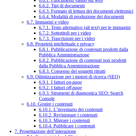
6.6.1. I documenti vanno sul web
6.6.2. Tipi di documenti
6.6.3. Formato di lettura dei documenti elettronici
6.6.4. Modalità di produzione dei documenti
6.7. Immagini e video
6.7.1. Testo alternativo (alt text) per le immagini
6.7.2. Sottotitoli per i video
6.7.3. Trascrizioni per i video
6.8. Proprietà intellettuale e privacy
6.8.1. Pubblicazione di contenuti prodotti dalla
Pubblica Amministrazione
6.8.2. Pubblicazione di contenuti non prodotti
dalla Pubblica Amministrazione
6.8.3. Consenso dei soggetti ritratti
6.9. Ottimizzazione per i motori di ricerca (SEO)
6.9.1. I fattori
on-page
6.9.2. I fattori
off-page
6.9.3. Strumenti di diagnostica SEO: Search
Console
6.10. Gestire i contenuti
6.10.1. L’inventario dei contenuti
6.10.2. Revisionare i contenuti
6.10.3. Migrare i contenuti
6.10.4. Pubblicare i contenuti
7. Progettazione dell’interazione