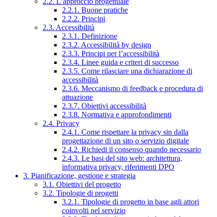
2.2. L’approccio progettuale
2.2.1. Buone pratiche
2.2.2. Principi
2.3. Accessibilità
2.3.1. Definizione
2.3.2. Accessibilità by design
2.3.3. Principi per l’accessibilità
2.3.4. Linee guida e criteri di successo
2.3.5. Come rilasciare una dichiarazione di
accessibilità
2.3.6. Meccanismo di feedback e procedura di
attuazione
2.3.7. Obiettivi accessibilità
2.3.8. Normativa e approfondimenti
2.4. Privacy
2.4.1. Come rispettare la privacy sin dalla
progettazione di un sito o servizio digitale
2.4.2. Richiedi il consenso quando necessario
2.4.3. Le basi del sito web: architettura,
informativa privacy, riferimenti DPO
3. Pianificazione, gestione e strategia
3.1. Obiettivi del progetto
3.2. Tipologie di progetti
3.2.1. Tipologie di progetto in base agli attori
coinvolti nel servizio