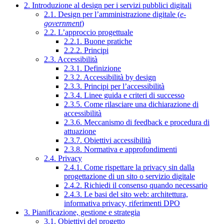
2. Introduzione al design per i servizi pubblici digitali
2.1. Design per l’amministrazione digitale (
e-
government
)
2.2. L’approccio progettuale
2.2.1. Buone pratiche
2.2.2. Principi
2.3. Accessibilità
2.3.1. Definizione
2.3.2. Accessibilità by design
2.3.3. Principi per l’accessibilità
2.3.4. Linee guida e criteri di successo
2.3.5. Come rilasciare una dichiarazione di
accessibilità
2.3.6. Meccanismo di feedback e procedura di
attuazione
2.3.7. Obiettivi accessibilità
2.3.8. Normativa e approfondimenti
2.4. Privacy
2.4.1. Come rispettare la privacy sin dalla
progettazione di un sito o servizio digitale
2.4.2. Richiedi il consenso quando necessario
2.4.3. Le basi del sito web: architettura,
informativa privacy, riferimenti DPO
3. Pianificazione, gestione e strategia
3.1. Obiettivi del progetto