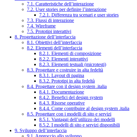
7.1. Caratteristiche dell’interazione
7.2. User stories per definire l’interazione
7.2.1. Differenza tra scenari e user stories
7.3. Flussi di interazione
7.4. Wireframe
7.5. Prototipi interattivi
8. Progettazione dell’interfaccia
8.1. Obiettivi dell’interfaccia
8.2. Elementi dell’interfaccia
8.2.1. Elementi di composizione
8.2.2. Elementi interattivi
8.2.3. Elementi testuali (microtesti)
8.3. Progettare e costruire in alta fedeltà
8.3.1. Layout di pagina
8.3.2. Prototipi in alta fedeltà
8.4. Progettare con il design system .italia
8.4.1. Documentazione
8.4.2. Benefici del design system
8.4.3. Risorse operative
8.4.4. Come contribuire al design system .italia
8.5. Progettare con i modelli di sito e servizi
8.5.1. Vantaggi dell’utilizzo dei modelli
8.5.2. I modelli di sito e servizi disponibili
9. Sviluppo dell’interfaccia
9.1. Approccio allo sviluppo