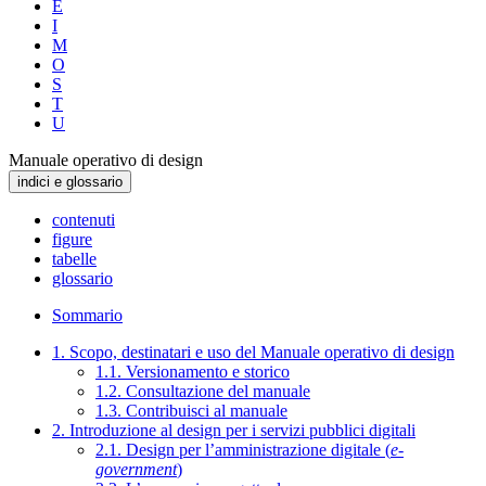
E
I
M
O
S
T
U
Manuale operativo di design
indici e glossario
contenuti
figure
tabelle
glossario
Sommario
1. Scopo, destinatari e uso del Manuale operativo di design
1.1. Versionamento e storico
1.2. Consultazione del manuale
1.3. Contribuisci al manuale
2. Introduzione al design per i servizi pubblici digitali
2.1. Design per l’amministrazione digitale (
e-
government
)