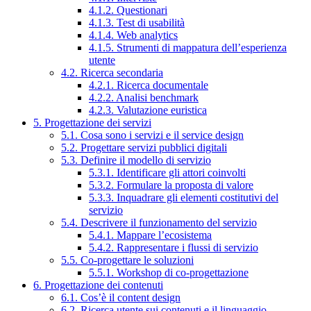
4.1.2. Questionari
4.1.3. Test di usabilità
4.1.4. Web analytics
4.1.5. Strumenti di mappatura dell’esperienza
utente
4.2. Ricerca secondaria
4.2.1. Ricerca documentale
4.2.2. Analisi benchmark
4.2.3. Valutazione euristica
5. Progettazione dei servizi
5.1. Cosa sono i servizi e il service design
5.2. Progettare servizi pubblici digitali
5.3. Definire il modello di servizio
5.3.1. Identificare gli attori coinvolti
5.3.2. Formulare la proposta di valore
5.3.3. Inquadrare gli elementi costitutivi del
servizio
5.4. Descrivere il funzionamento del servizio
5.4.1. Mappare l’ecosistema
5.4.2. Rappresentare i flussi di servizio
5.5. Co-progettare le soluzioni
5.5.1. Workshop di co-progettazione
6. Progettazione dei contenuti
6.1. Cos’è il content design
6.2. Ricerca utente sui contenuti e il linguaggio