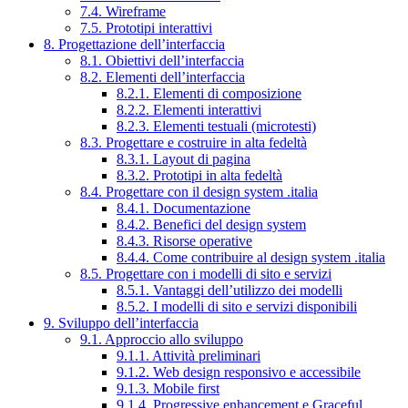
7.4. Wireframe
7.5. Prototipi interattivi
8. Progettazione dell’interfaccia
8.1. Obiettivi dell’interfaccia
8.2. Elementi dell’interfaccia
8.2.1. Elementi di composizione
8.2.2. Elementi interattivi
8.2.3. Elementi testuali (microtesti)
8.3. Progettare e costruire in alta fedeltà
8.3.1. Layout di pagina
8.3.2. Prototipi in alta fedeltà
8.4. Progettare con il design system .italia
8.4.1. Documentazione
8.4.2. Benefici del design system
8.4.3. Risorse operative
8.4.4. Come contribuire al design system .italia
8.5. Progettare con i modelli di sito e servizi
8.5.1. Vantaggi dell’utilizzo dei modelli
8.5.2. I modelli di sito e servizi disponibili
9. Sviluppo dell’interfaccia
9.1. Approccio allo sviluppo
9.1.1. Attività preliminari
9.1.2. Web design responsivo e accessibile
9.1.3. Mobile first
9.1.4. Progressive enhancement e Graceful