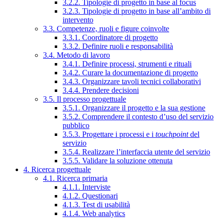
3.2.2. Tipologie di progetto in base al focus
3.2.3. Tipologie di progetto in base all’ambito di
intervento
3.3. Competenze, ruoli e figure coinvolte
3.3.1. Coordinatore di progetto
3.3.2. Definire ruoli e responsabilità
3.4. Metodo di lavoro
3.4.1. Definire processi, strumenti e rituali
3.4.2. Curare la documentazione di progetto
3.4.3. Organizzare tavoli tecnici collaborativi
3.4.4. Prendere decisioni
3.5. Il processo progettuale
3.5.1. Organizzare il progetto e la sua gestione
3.5.2. Comprendere il contesto d’uso del servizio
pubblico
3.5.3. Progettare i processi e i
touchpoint
del
servizio
3.5.4. Realizzare l’interfaccia utente del servizio
3.5.5. Validare la soluzione ottenuta
4. Ricerca progettuale
4.1. Ricerca primaria
4.1.1. Interviste
4.1.2. Questionari
4.1.3. Test di usabilità
4.1.4. Web analytics