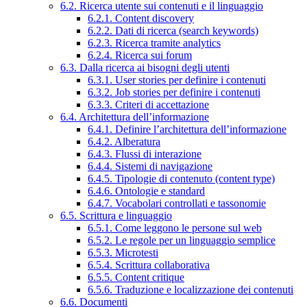
6.2. Ricerca utente sui contenuti e il linguaggio
6.2.1. Content discovery
6.2.2. Dati di ricerca (search keywords)
6.2.3. Ricerca tramite analytics
6.2.4. Ricerca sui forum
6.3. Dalla ricerca ai bisogni degli utenti
6.3.1. User stories per definire i contenuti
6.3.2. Job stories per definire i contenuti
6.3.3. Criteri di accettazione
6.4. Architettura dell’informazione
6.4.1. Definire l’architettura dell’informazione
6.4.2. Alberatura
6.4.3. Flussi di interazione
6.4.4. Sistemi di navigazione
6.4.5. Tipologie di contenuto (content type)
6.4.6. Ontologie e standard
6.4.7. Vocabolari controllati e tassonomie
6.5. Scrittura e linguaggio
6.5.1. Come leggono le persone sul web
6.5.2. Le regole per un linguaggio semplice
6.5.3. Microtesti
6.5.4. Scrittura collaborativa
6.5.5. Content critique
6.5.6. Traduzione e localizzazione dei contenuti
6.6. Documenti