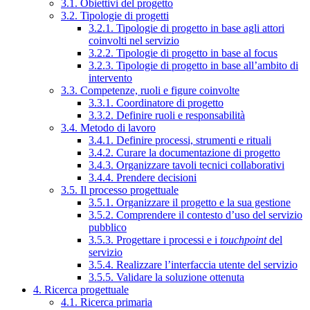
3.1. Obiettivi del progetto
3.2. Tipologie di progetti
3.2.1. Tipologie di progetto in base agli attori
coinvolti nel servizio
3.2.2. Tipologie di progetto in base al focus
3.2.3. Tipologie di progetto in base all’ambito di
intervento
3.3. Competenze, ruoli e figure coinvolte
3.3.1. Coordinatore di progetto
3.3.2. Definire ruoli e responsabilità
3.4. Metodo di lavoro
3.4.1. Definire processi, strumenti e rituali
3.4.2. Curare la documentazione di progetto
3.4.3. Organizzare tavoli tecnici collaborativi
3.4.4. Prendere decisioni
3.5. Il processo progettuale
3.5.1. Organizzare il progetto e la sua gestione
3.5.2. Comprendere il contesto d’uso del servizio
pubblico
3.5.3. Progettare i processi e i
touchpoint
del
servizio
3.5.4. Realizzare l’interfaccia utente del servizio
3.5.5. Validare la soluzione ottenuta
4. Ricerca progettuale
4.1. Ricerca primaria