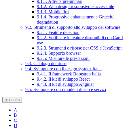
9.1.1. Attività preliminari
9.1.2. Web design responsivo e accessibile
9.1.3. Mobile first
9.1.4. Progressive enhancement e Graceful
degradation
9.2. Strumenti di supporto allo sviluppo del software
9.2.1. Feature detection
9.2.2. Verificare le feature disponibili con Can I
use
9.2.3. Strumenti e risorse per CSS e JavaScript
9.2.4. Supporto browser
9.2.5. Misurare le prestazioni
9.3. Catalogo del riuso
9.4. Sviluppare con il design system .italia
9.4.1. Il framework Bootstrap Italia
9.4.2. Il kit di sviluppo React
9.4.3. Il kit di sviluppo Angular
9.5. Sviluppare con i modelli di sito e servizi
glossario
A
B
C
D