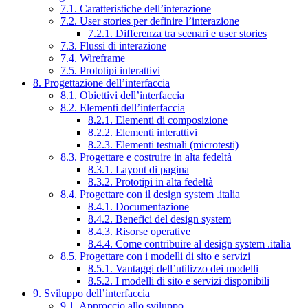
7.1. Caratteristiche dell’interazione
7.2. User stories per definire l’interazione
7.2.1. Differenza tra scenari e user stories
7.3. Flussi di interazione
7.4. Wireframe
7.5. Prototipi interattivi
8. Progettazione dell’interfaccia
8.1. Obiettivi dell’interfaccia
8.2. Elementi dell’interfaccia
8.2.1. Elementi di composizione
8.2.2. Elementi interattivi
8.2.3. Elementi testuali (microtesti)
8.3. Progettare e costruire in alta fedeltà
8.3.1. Layout di pagina
8.3.2. Prototipi in alta fedeltà
8.4. Progettare con il design system .italia
8.4.1. Documentazione
8.4.2. Benefici del design system
8.4.3. Risorse operative
8.4.4. Come contribuire al design system .italia
8.5. Progettare con i modelli di sito e servizi
8.5.1. Vantaggi dell’utilizzo dei modelli
8.5.2. I modelli di sito e servizi disponibili
9. Sviluppo dell’interfaccia
9.1. Approccio allo sviluppo