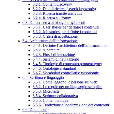
6.2.1. Content discovery
6.2.2. Dati di ricerca (search keywords)
6.2.3. Ricerca tramite analytics
6.2.4. Ricerca sui forum
6.3. Dalla ricerca ai bisogni degli utenti
6.3.1. User stories per definire i contenuti
6.3.2. Job stories per definire i contenuti
6.3.3. Criteri di accettazione
6.4. Architettura dell’informazione
6.4.1. Definire l’architettura dell’informazione
6.4.2. Alberatura
6.4.3. Flussi di interazione
6.4.4. Sistemi di navigazione
6.4.5. Tipologie di contenuto (content type)
6.4.6. Ontologie e standard
6.4.7. Vocabolari controllati e tassonomie
6.5. Scrittura e linguaggio
6.5.1. Come leggono le persone sul web
6.5.2. Le regole per un linguaggio semplice
6.5.3. Microtesti
6.5.4. Scrittura collaborativa
6.5.5. Content critique
6.5.6. Traduzione e localizzazione dei contenuti
6.6. Documenti