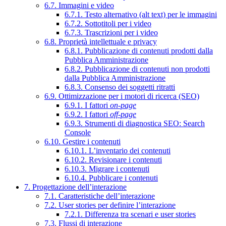
6.7. Immagini e video
6.7.1. Testo alternativo (alt text) per le immagini
6.7.2. Sottotitoli per i video
6.7.3. Trascrizioni per i video
6.8. Proprietà intellettuale e privacy
6.8.1. Pubblicazione di contenuti prodotti dalla
Pubblica Amministrazione
6.8.2. Pubblicazione di contenuti non prodotti
dalla Pubblica Amministrazione
6.8.3. Consenso dei soggetti ritratti
6.9. Ottimizzazione per i motori di ricerca (SEO)
6.9.1. I fattori
on-page
6.9.2. I fattori
off-page
6.9.3. Strumenti di diagnostica SEO: Search
Console
6.10. Gestire i contenuti
6.10.1. L’inventario dei contenuti
6.10.2. Revisionare i contenuti
6.10.3. Migrare i contenuti
6.10.4. Pubblicare i contenuti
7. Progettazione dell’interazione
7.1. Caratteristiche dell’interazione
7.2. User stories per definire l’interazione
7.2.1. Differenza tra scenari e user stories
7.3. Flussi di interazione