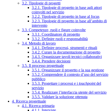
3.2. Tipologie di progetti
3.2.1. Tipologie di progetto in base agli attori
coinvolti nel servizio
3.2.2. Tipologie di progetto in base al focus
3.2.3. Tipologie di progetto in base all’ambito di
intervento
3.3. Competenze, ruoli e figure coinvolte
3.3.1. Coordinatore di progetto
3.3.2. Definire ruoli e responsabilità
3.4. Metodo di lavoro
3.4.1. Definire processi, strumenti e rituali
3.4.2. Curare la documentazione di progetto
3.4.3. Organizzare tavoli tecnici collaborativi
3.4.4. Prendere decisioni
3.5. Il processo progettuale
3.5.1. Organizzare il progetto e la sua gestione
3.5.2. Comprendere il contesto d’uso del servizio
pubblico
3.5.3. Progettare i processi e i
touchpoint
del
servizio
3.5.4. Realizzare l’interfaccia utente del servizio
3.5.5. Validare la soluzione ottenuta
4. Ricerca progettuale
4.1. Ricerca primaria
4.1.1. Interviste