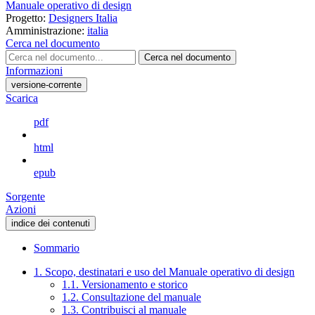
Manuale operativo di design
Progetto:
Designers Italia
Amministrazione:
italia
Cerca nel documento
Cerca nel documento
Informazioni
versione-corrente
Scarica
pdf
html
epub
Sorgente
Azioni
indice dei contenuti
Sommario
1. Scopo, destinatari e uso del Manuale operativo di design
1.1. Versionamento e storico
1.2. Consultazione del manuale
1.3. Contribuisci al manuale