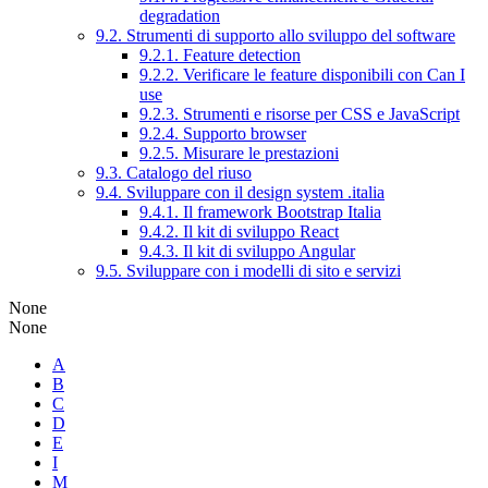
degradation
9.2. Strumenti di supporto allo sviluppo del software
9.2.1. Feature detection
9.2.2. Verificare le feature disponibili con Can I
use
9.2.3. Strumenti e risorse per CSS e JavaScript
9.2.4. Supporto browser
9.2.5. Misurare le prestazioni
9.3. Catalogo del riuso
9.4. Sviluppare con il design system .italia
9.4.1. Il framework Bootstrap Italia
9.4.2. Il kit di sviluppo React
9.4.3. Il kit di sviluppo Angular
9.5. Sviluppare con i modelli di sito e servizi
None
None
A
B
C
D
E
I
M