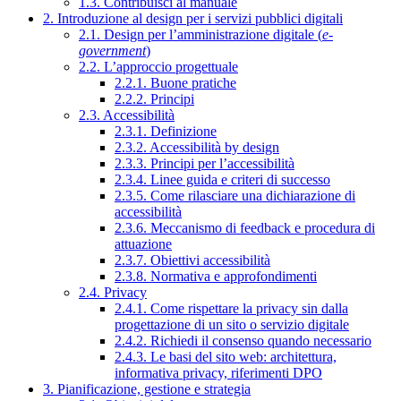
1.3. Contribuisci al manuale
2. Introduzione al design per i servizi pubblici digitali
2.1. Design per l’amministrazione digitale (
e-
government
)
2.2. L’approccio progettuale
2.2.1. Buone pratiche
2.2.2. Principi
2.3. Accessibilità
2.3.1. Definizione
2.3.2. Accessibilità by design
2.3.3. Principi per l’accessibilità
2.3.4. Linee guida e criteri di successo
2.3.5. Come rilasciare una dichiarazione di
accessibilità
2.3.6. Meccanismo di feedback e procedura di
attuazione
2.3.7. Obiettivi accessibilità
2.3.8. Normativa e approfondimenti
2.4. Privacy
2.4.1. Come rispettare la privacy sin dalla
progettazione di un sito o servizio digitale
2.4.2. Richiedi il consenso quando necessario
2.4.3. Le basi del sito web: architettura,
informativa privacy, riferimenti DPO
3. Pianificazione, gestione e strategia