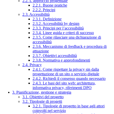
2.2. L’approccio progettuale
2.2.1. Buone pratiche
2.2.2. Principi
2.3. Accessibilità
2.3.1. Definizione
2.3.2. Accessibilità by design
2.3.3. Principi per l’accessibilità
2.3.4. Linee guida e criteri di successo
2.3.5. Come rilasciare una dichiarazione di
accessibilità
2.3.6. Meccanismo di feedback e procedura di
attuazione
2.3.7. Obiettivi accessibilità
2.3.8. Normativa e approfondimenti
2.4. Privacy
2.4.1. Come rispettare la privacy sin dalla
progettazione di un sito o servizio digitale
2.4.2. Richiedi il consenso quando necessario
2.4.3. Le basi del sito web: architettura,
informativa privacy, riferimenti DPO
3. Pianificazione, gestione e strategia
3.1. Obiettivi del progetto
3.2. Tipologie di progetti
3.2.1. Tipologie di progetto in base agli attori
coinvolti nel servizio