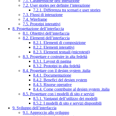
7.1. Caratteristiche dell’interazione
7.2. User stories per definire l’interazione
7.2.1. Differenza tra scenari e user stories
7.3. Flussi di interazione
7.4. Wireframe
7.5. Prototipi interattivi
8. Progettazione dell’interfaccia
8.1. Obiettivi dell’interfaccia
8.2. Elementi dell’interfaccia
8.2.1. Elementi di composizione
8.2.2. Elementi interattivi
8.2.3. Elementi testuali (microtesti)
8.3. Progettare e costruire in alta fedeltà
8.3.1. Layout di pagina
8.3.2. Prototipi in alta fedeltà
8.4. Progettare con il design system .italia
8.4.1. Documentazione
8.4.2. Benefici del design system
8.4.3. Risorse operative
8.4.4. Come contribuire al design system .italia
8.5. Progettare con i modelli di sito e servizi
8.5.1. Vantaggi dell’utilizzo dei modelli
8.5.2. I modelli di sito e servizi disponibili
9. Sviluppo dell’interfaccia
9.1. Approccio allo sviluppo