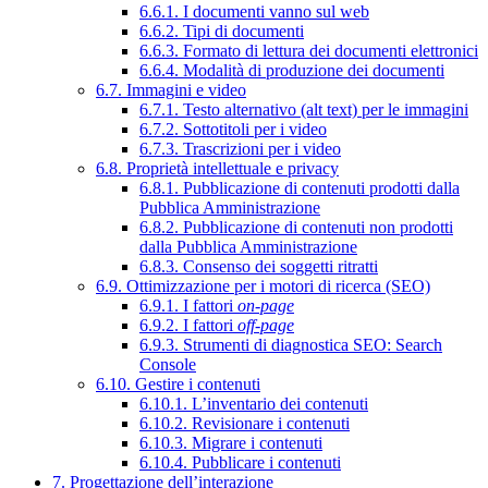
6.6.1. I documenti vanno sul web
6.6.2. Tipi di documenti
6.6.3. Formato di lettura dei documenti elettronici
6.6.4. Modalità di produzione dei documenti
6.7. Immagini e video
6.7.1. Testo alternativo (alt text) per le immagini
6.7.2. Sottotitoli per i video
6.7.3. Trascrizioni per i video
6.8. Proprietà intellettuale e privacy
6.8.1. Pubblicazione di contenuti prodotti dalla
Pubblica Amministrazione
6.8.2. Pubblicazione di contenuti non prodotti
dalla Pubblica Amministrazione
6.8.3. Consenso dei soggetti ritratti
6.9. Ottimizzazione per i motori di ricerca (SEO)
6.9.1. I fattori
on-page
6.9.2. I fattori
off-page
6.9.3. Strumenti di diagnostica SEO: Search
Console
6.10. Gestire i contenuti
6.10.1. L’inventario dei contenuti
6.10.2. Revisionare i contenuti
6.10.3. Migrare i contenuti
6.10.4. Pubblicare i contenuti
7. Progettazione dell’interazione