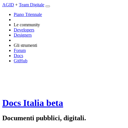
AGID
+
Team Digitale
Piano Triennale
Le community
Developers
Designers
Gli strumenti
Forum
Docs
GitHub
Docs Italia
beta
Documenti pubblici, digitali.