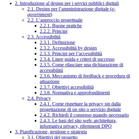
2. Introduzione al design per i servizi pubblici digitali
2.1. Design per l’amministrazione digitale (
e-
government
)
2.2. L’approccio progettuale
2.2.1. Buone pratiche
2.2.2. Principi
2.3. Accessibilità
2.3.1. Definizione
2.3.2. Accessibilità by design
2.3.3. Principi per l’accessibilità
2.3.4. Linee guida e criteri di successo
2.3.5. Come rilasciare una dichiarazione di
accessibilità
2.3.6. Meccanismo di feedback e procedura di
attuazione
2.3.7. Obiettivi accessibilità
2.3.8. Normativa e approfondimenti
2.4. Privacy
2.4.1. Come rispettare la privacy sin dalla
progettazione di un sito o servizio digitale
2.4.2. Richiedi il consenso quando necessario
2.4.3. Le basi del sito web: architettura,
informativa privacy, riferimenti DPO
3. Pianificazione, gestione e strategia
3.1. Obiettivi del progetto