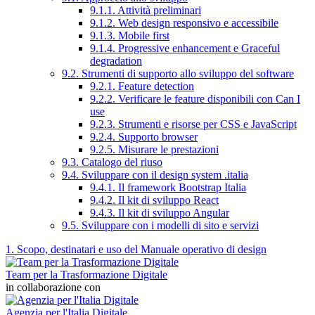
9.1.1. Attività preliminari
9.1.2. Web design responsivo e accessibile
9.1.3. Mobile first
9.1.4. Progressive enhancement e Graceful
degradation
9.2. Strumenti di supporto allo sviluppo del software
9.2.1. Feature detection
9.2.2. Verificare le feature disponibili con Can I
use
9.2.3. Strumenti e risorse per CSS e JavaScript
9.2.4. Supporto browser
9.2.5. Misurare le prestazioni
9.3. Catalogo del riuso
9.4. Sviluppare con il design system .italia
9.4.1. Il framework Bootstrap Italia
9.4.2. Il kit di sviluppo React
9.4.3. Il kit di sviluppo Angular
9.5. Sviluppare con i modelli di sito e servizi
1. Scopo, destinatari e uso del Manuale operativo di design
Team per la Trasformazione Digitale
in collaborazione con
Agenzia per l'Italia Digitale