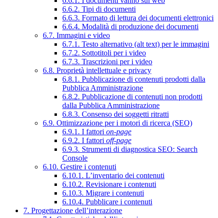
6.6.1. I documenti vanno sul web
6.6.2. Tipi di documenti
6.6.3. Formato di lettura dei documenti elettronici
6.6.4. Modalità di produzione dei documenti
6.7. Immagini e video
6.7.1. Testo alternativo (alt text) per le immagini
6.7.2. Sottotitoli per i video
6.7.3. Trascrizioni per i video
6.8. Proprietà intellettuale e privacy
6.8.1. Pubblicazione di contenuti prodotti dalla
Pubblica Amministrazione
6.8.2. Pubblicazione di contenuti non prodotti
dalla Pubblica Amministrazione
6.8.3. Consenso dei soggetti ritratti
6.9. Ottimizzazione per i motori di ricerca (SEO)
6.9.1. I fattori
on-page
6.9.2. I fattori
off-page
6.9.3. Strumenti di diagnostica SEO: Search
Console
6.10. Gestire i contenuti
6.10.1. L’inventario dei contenuti
6.10.2. Revisionare i contenuti
6.10.3. Migrare i contenuti
6.10.4. Pubblicare i contenuti
7. Progettazione dell’interazione