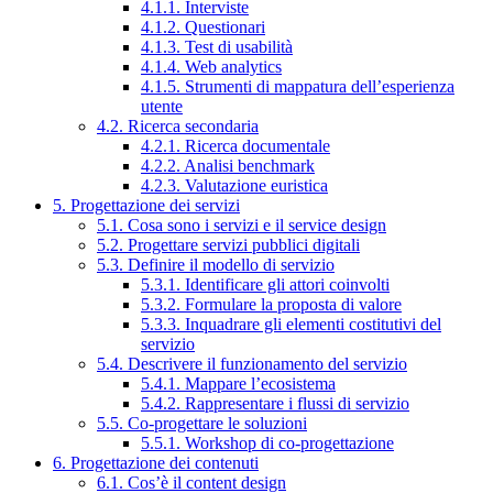
4.1.1. Interviste
4.1.2. Questionari
4.1.3. Test di usabilità
4.1.4. Web analytics
4.1.5. Strumenti di mappatura dell’esperienza
utente
4.2. Ricerca secondaria
4.2.1. Ricerca documentale
4.2.2. Analisi benchmark
4.2.3. Valutazione euristica
5. Progettazione dei servizi
5.1. Cosa sono i servizi e il service design
5.2. Progettare servizi pubblici digitali
5.3. Definire il modello di servizio
5.3.1. Identificare gli attori coinvolti
5.3.2. Formulare la proposta di valore
5.3.3. Inquadrare gli elementi costitutivi del
servizio
5.4. Descrivere il funzionamento del servizio
5.4.1. Mappare l’ecosistema
5.4.2. Rappresentare i flussi di servizio
5.5. Co-progettare le soluzioni
5.5.1. Workshop di co-progettazione
6. Progettazione dei contenuti
6.1. Cos’è il content design