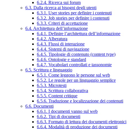
6.2.4. Ricerca sui forum
6.3. Dalla ricerca ai bisogni degli utenti
6.3.1. User stories per definire i contenuti
6.3.2. Job stories per definire i contenuti
6.3.3. Criteri di accettazione
6.4. Architettura dell’informazione
6.4.1. Definire l’architettura dell’informazione
6.4.2. Alberatura
6.4.3. Flussi di interazione
6.4.4. Sistemi di navigazione
6.4.5. Tipologie di contenuto (content type)
6.4.6. Ontologie e standard
6.4.7. Vocabolari controllati e tassonomie
6.5. Scrittura e linguaggio
6.5.1. Come leggono le persone sul web
6.5.2. Le regole per un linguaggio semplice
6.5.3. Microtesti
6.5.4. Scrittura collaborativa
6.5.5. Content critique
6.5.6. Traduzione e localizzazione dei contenuti
6.6. Documenti
6.6.1. I documenti vanno sul web
6.6.2. Tipi di documenti
6.6.3. Formato di lettura dei documenti elettronici
6.6.4. Modalità di produzione dei documenti