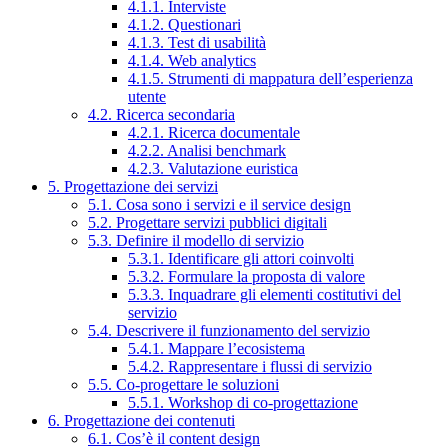
4.1.1. Interviste
4.1.2. Questionari
4.1.3. Test di usabilità
4.1.4. Web analytics
4.1.5. Strumenti di mappatura dell’esperienza
utente
4.2. Ricerca secondaria
4.2.1. Ricerca documentale
4.2.2. Analisi benchmark
4.2.3. Valutazione euristica
5. Progettazione dei servizi
5.1. Cosa sono i servizi e il service design
5.2. Progettare servizi pubblici digitali
5.3. Definire il modello di servizio
5.3.1. Identificare gli attori coinvolti
5.3.2. Formulare la proposta di valore
5.3.3. Inquadrare gli elementi costitutivi del
servizio
5.4. Descrivere il funzionamento del servizio
5.4.1. Mappare l’ecosistema
5.4.2. Rappresentare i flussi di servizio
5.5. Co-progettare le soluzioni
5.5.1. Workshop di co-progettazione
6. Progettazione dei contenuti
6.1. Cos’è il content design