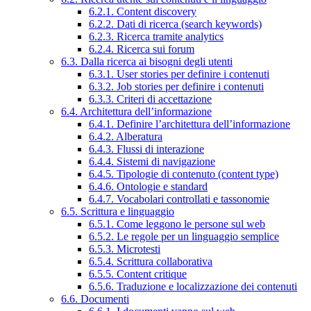
6.2.1. Content discovery
6.2.2. Dati di ricerca (search keywords)
6.2.3. Ricerca tramite analytics
6.2.4. Ricerca sui forum
6.3. Dalla ricerca ai bisogni degli utenti
6.3.1. User stories per definire i contenuti
6.3.2. Job stories per definire i contenuti
6.3.3. Criteri di accettazione
6.4. Architettura dell’informazione
6.4.1. Definire l’architettura dell’informazione
6.4.2. Alberatura
6.4.3. Flussi di interazione
6.4.4. Sistemi di navigazione
6.4.5. Tipologie di contenuto (content type)
6.4.6. Ontologie e standard
6.4.7. Vocabolari controllati e tassonomie
6.5. Scrittura e linguaggio
6.5.1. Come leggono le persone sul web
6.5.2. Le regole per un linguaggio semplice
6.5.3. Microtesti
6.5.4. Scrittura collaborativa
6.5.5. Content critique
6.5.6. Traduzione e localizzazione dei contenuti
6.6. Documenti