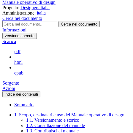
Manuale operativo di design
Progetto:
Designers Italia
Amministrazione:
italia
Cerca nel documento
Cerca nel documento
Informazioni
versione-corrente
Scarica
pdf
html
epub
Sorgente
Azioni
indice dei contenuti
Sommario
1. Scopo, destinatari e uso del Manuale operativo di design
1.1. Versionamento e storico
1.2. Consultazione del manuale
1.3. Contribuisci al manuale