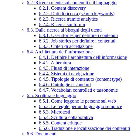
6.2. Ricerca utente sui contenuti e il linguaggio
6.2.1. Content discovery
6.2.2. Dati di ricerca (search keywords)
6.2.3. Ricerca tramite analytics
6.2.4. Ricerca sui forum
6.3. Dalla ricerca ai bisogni degli utenti
6.3.1. User stories per definire i contenuti
6.3.2. Job stories per definire i contenuti
6.3.3. Criteri di accettazione
6.4. Architettura dell’informazione
6.4.1. Definire l’architettura dell’informazione
6.4.2. Alberatura
6.4.3. Flussi di interazione
6.4.4. Sistemi di navigazione
6.4.5. Tipologie di contenuto (content type)
6.4.6. Ontologie e standard
6.4.7. Vocabolari controllati e tassonomie
6.5. Scrittura e linguaggio
6.5.1. Come leggono le persone sul web
6.5.2. Le regole per un linguaggio semplice
6.5.3. Microtesti
6.5.4. Scrittura collaborativa
6.5.5. Content critique
6.5.6. Traduzione e localizzazione dei contenuti
6.6. Documenti