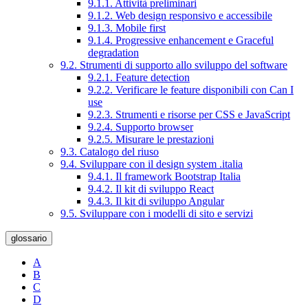
9.1.1. Attività preliminari
9.1.2. Web design responsivo e accessibile
9.1.3. Mobile first
9.1.4. Progressive enhancement e Graceful
degradation
9.2. Strumenti di supporto allo sviluppo del software
9.2.1. Feature detection
9.2.2. Verificare le feature disponibili con Can I
use
9.2.3. Strumenti e risorse per CSS e JavaScript
9.2.4. Supporto browser
9.2.5. Misurare le prestazioni
9.3. Catalogo del riuso
9.4. Sviluppare con il design system .italia
9.4.1. Il framework Bootstrap Italia
9.4.2. Il kit di sviluppo React
9.4.3. Il kit di sviluppo Angular
9.5. Sviluppare con i modelli di sito e servizi
glossario
A
B
C
D