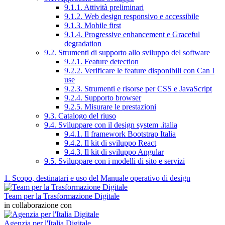
9.1.1. Attività preliminari
9.1.2. Web design responsivo e accessibile
9.1.3. Mobile first
9.1.4. Progressive enhancement e Graceful
degradation
9.2. Strumenti di supporto allo sviluppo del software
9.2.1. Feature detection
9.2.2. Verificare le feature disponibili con Can I
use
9.2.3. Strumenti e risorse per CSS e JavaScript
9.2.4. Supporto browser
9.2.5. Misurare le prestazioni
9.3. Catalogo del riuso
9.4. Sviluppare con il design system .italia
9.4.1. Il framework Bootstrap Italia
9.4.2. Il kit di sviluppo React
9.4.3. Il kit di sviluppo Angular
9.5. Sviluppare con i modelli di sito e servizi
1. Scopo, destinatari e uso del Manuale operativo di design
Team per la Trasformazione Digitale
in collaborazione con
Agenzia per l'Italia Digitale