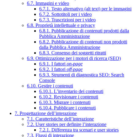
6.7. Immagini e video
6.7.1. Testo alternativo (alt text) per le immagini
6.7.2. Sottotitoli per i video
6.7.3. Trascrizioni per i video
6.8. Proprietà intellettuale e privacy
6.8.1. Pubblicazione di contenuti prodotti dalla
Pubblica Amministrazione
6.8.2. Pubblicazione di contenuti non prodotti
dalla Pubblica Amministrazione
6.8.3. Consenso dei soggetti ritratti
6.9. Ottimizzazione per i motori di ricerca (SEO)
6.9.1. I fattori
on-page
6.9.2. I fattori
off-page
6.9.3. Strumenti di diagnostica SEO: Search
Console
6.10. Gestire i contenuti
6.10.1. L’inventario dei contenuti
6.10.2. Revisionare i contenuti
6.10.3. Migrare i contenuti
6.10.4. Pubblicare i contenuti
7. Progettazione dell’interazione
7.1. Caratteristiche dell’interazione
7.2. User stories per definire l’interazione
7.2.1. Differenza tra scenari e user stories
7.3. Flussi di interazione