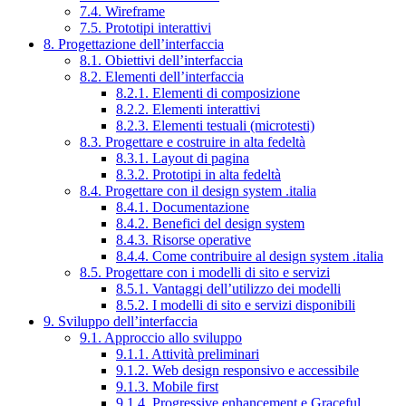
7.4. Wireframe
7.5. Prototipi interattivi
8. Progettazione dell’interfaccia
8.1. Obiettivi dell’interfaccia
8.2. Elementi dell’interfaccia
8.2.1. Elementi di composizione
8.2.2. Elementi interattivi
8.2.3. Elementi testuali (microtesti)
8.3. Progettare e costruire in alta fedeltà
8.3.1. Layout di pagina
8.3.2. Prototipi in alta fedeltà
8.4. Progettare con il design system .italia
8.4.1. Documentazione
8.4.2. Benefici del design system
8.4.3. Risorse operative
8.4.4. Come contribuire al design system .italia
8.5. Progettare con i modelli di sito e servizi
8.5.1. Vantaggi dell’utilizzo dei modelli
8.5.2. I modelli di sito e servizi disponibili
9. Sviluppo dell’interfaccia
9.1. Approccio allo sviluppo
9.1.1. Attività preliminari
9.1.2. Web design responsivo e accessibile
9.1.3. Mobile first
9.1.4. Progressive enhancement e Graceful