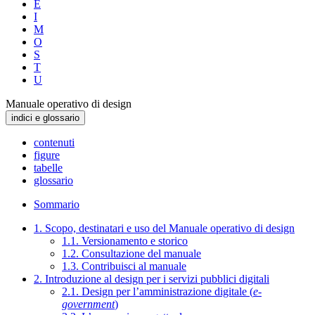
E
I
M
O
S
T
U
Manuale operativo di design
indici e glossario
contenuti
figure
tabelle
glossario
Sommario
1. Scopo, destinatari e uso del Manuale operativo di design
1.1. Versionamento e storico
1.2. Consultazione del manuale
1.3. Contribuisci al manuale
2. Introduzione al design per i servizi pubblici digitali
2.1. Design per l’amministrazione digitale (
e-
government
)