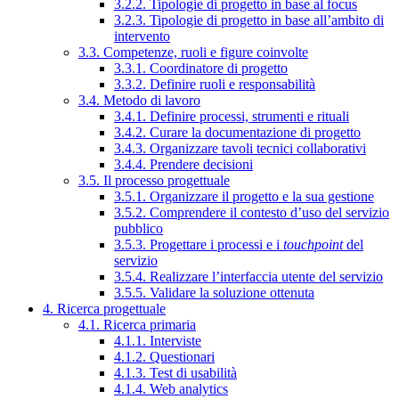
3.2.2. Tipologie di progetto in base al focus
3.2.3. Tipologie di progetto in base all’ambito di
intervento
3.3. Competenze, ruoli e figure coinvolte
3.3.1. Coordinatore di progetto
3.3.2. Definire ruoli e responsabilità
3.4. Metodo di lavoro
3.4.1. Definire processi, strumenti e rituali
3.4.2. Curare la documentazione di progetto
3.4.3. Organizzare tavoli tecnici collaborativi
3.4.4. Prendere decisioni
3.5. Il processo progettuale
3.5.1. Organizzare il progetto e la sua gestione
3.5.2. Comprendere il contesto d’uso del servizio
pubblico
3.5.3. Progettare i processi e i
touchpoint
del
servizio
3.5.4. Realizzare l’interfaccia utente del servizio
3.5.5. Validare la soluzione ottenuta
4. Ricerca progettuale
4.1. Ricerca primaria
4.1.1. Interviste
4.1.2. Questionari
4.1.3. Test di usabilità
4.1.4. Web analytics