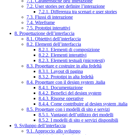
7.1. Caratteristiche dell’interazione
7.2. User stories per definire l’interazione
7.2.1. Differenza tra scenari e user stories
7.3. Flussi di interazione
7.4. Wireframe
7.5. Prototipi interattivi
8. Progettazione dell’interfaccia
8.1. Obiettivi dell’interfaccia
8.2. Elementi dell’interfaccia
8.2.1. Elementi di composizione
8.2.2. Elementi interattivi
8.2.3. Elementi testuali (microtesti)
8.3. Progettare e costruire in alta fedeltà
8.3.1. Layout di pagina
8.3.2. Prototipi in alta fedeltà
8.4. Progettare con il design system .italia
8.4.1. Documentazione
8.4.2. Benefici del design system
8.4.3. Risorse operative
8.4.4. Come contribuire al design system .italia
8.5. Progettare con i modelli di sito e servizi
8.5.1. Vantaggi dell’utilizzo dei modelli
8.5.2. I modelli di sito e servizi disponibili
9. Sviluppo dell’interfaccia
9.1. Approccio allo sviluppo