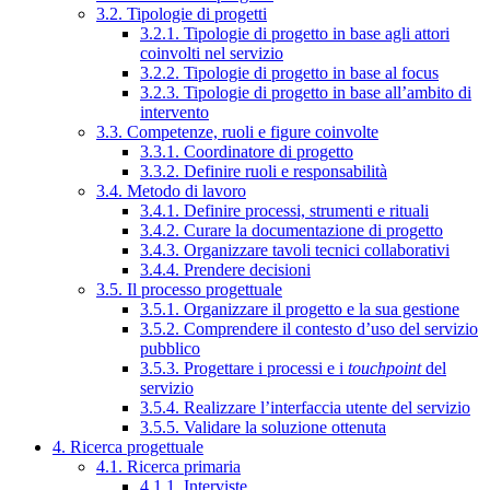
3.2. Tipologie di progetti
3.2.1. Tipologie di progetto in base agli attori
coinvolti nel servizio
3.2.2. Tipologie di progetto in base al focus
3.2.3. Tipologie di progetto in base all’ambito di
intervento
3.3. Competenze, ruoli e figure coinvolte
3.3.1. Coordinatore di progetto
3.3.2. Definire ruoli e responsabilità
3.4. Metodo di lavoro
3.4.1. Definire processi, strumenti e rituali
3.4.2. Curare la documentazione di progetto
3.4.3. Organizzare tavoli tecnici collaborativi
3.4.4. Prendere decisioni
3.5. Il processo progettuale
3.5.1. Organizzare il progetto e la sua gestione
3.5.2. Comprendere il contesto d’uso del servizio
pubblico
3.5.3. Progettare i processi e i
touchpoint
del
servizio
3.5.4. Realizzare l’interfaccia utente del servizio
3.5.5. Validare la soluzione ottenuta
4. Ricerca progettuale
4.1. Ricerca primaria
4.1.1. Interviste