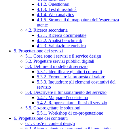
4.1.2. Questionari
4.1.3. Test di usabilità
4.1.4. Web analytics
4.1.5. Strumenti di mappatura dell’esperienza
utente
4.2. Ricerca secondaria
4.2.1. Ricerca documentale
4.2.2. Analisi benchmark
4.2.3. Valutazione euristica
5. Progettazione dei servizi
5.1. Cosa sono i servizi e il service design
5.2. Progettare servizi pubblici digitali
5.3. Definire il modello di servizio
5.3.1. Identificare gli attori coinvolti
5.3.2. Formulare la proposta di valore
5.3.3. Inquadrare gli elementi costitutivi del
servizio
5.4. Descrivere il funzionamento del servizio
5.4.1. Mappare l’ecosistema
5.4.2. Rappresentare i flussi di servizio
5.5. Co-progettare le soluzioni
5.5.1. Workshop di co-progettazione
6. Progettazione dei contenuti
6.1. Cos’è il content design
6.2. Ricerca utente sui contenuti e il linguaggio