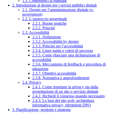
1.3. Contribuisci al manuale
2. Introduzione al design per i servizi pubblici digitali
2.1. Design per l’amministrazione digitale (
e-
government
)
2.2. L’approccio progettuale
2.2.1. Buone pratiche
2.2.2. Principi
2.3. Accessibilità
2.3.1. Definizione
2.3.2. Accessibilità by design
2.3.3. Principi per l’accessibilità
2.3.4. Linee guida e criteri di successo
2.3.5. Come rilasciare una dichiarazione di
accessibilità
2.3.6. Meccanismo di feedback e procedura di
attuazione
2.3.7. Obiettivi accessibilità
2.3.8. Normativa e approfondimenti
2.4. Privacy
2.4.1. Come rispettare la privacy sin dalla
progettazione di un sito o servizio digitale
2.4.2. Richiedi il consenso quando necessario
2.4.3. Le basi del sito web: architettura,
informativa privacy, riferimenti DPO
3. Pianificazione, gestione e strategia