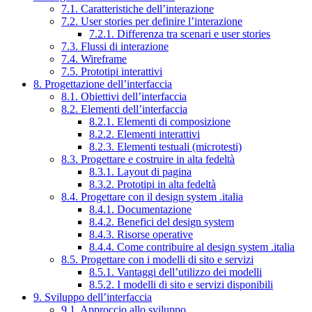
7.1. Caratteristiche dell’interazione
7.2. User stories per definire l’interazione
7.2.1. Differenza tra scenari e user stories
7.3. Flussi di interazione
7.4. Wireframe
7.5. Prototipi interattivi
8. Progettazione dell’interfaccia
8.1. Obiettivi dell’interfaccia
8.2. Elementi dell’interfaccia
8.2.1. Elementi di composizione
8.2.2. Elementi interattivi
8.2.3. Elementi testuali (microtesti)
8.3. Progettare e costruire in alta fedeltà
8.3.1. Layout di pagina
8.3.2. Prototipi in alta fedeltà
8.4. Progettare con il design system .italia
8.4.1. Documentazione
8.4.2. Benefici del design system
8.4.3. Risorse operative
8.4.4. Come contribuire al design system .italia
8.5. Progettare con i modelli di sito e servizi
8.5.1. Vantaggi dell’utilizzo dei modelli
8.5.2. I modelli di sito e servizi disponibili
9. Sviluppo dell’interfaccia
9.1. Approccio allo sviluppo