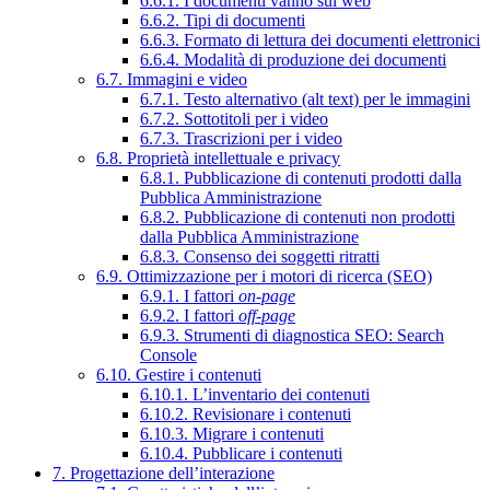
6.6.1. I documenti vanno sul web
6.6.2. Tipi di documenti
6.6.3. Formato di lettura dei documenti elettronici
6.6.4. Modalità di produzione dei documenti
6.7. Immagini e video
6.7.1. Testo alternativo (alt text) per le immagini
6.7.2. Sottotitoli per i video
6.7.3. Trascrizioni per i video
6.8. Proprietà intellettuale e privacy
6.8.1. Pubblicazione di contenuti prodotti dalla
Pubblica Amministrazione
6.8.2. Pubblicazione di contenuti non prodotti
dalla Pubblica Amministrazione
6.8.3. Consenso dei soggetti ritratti
6.9. Ottimizzazione per i motori di ricerca (SEO)
6.9.1. I fattori
on-page
6.9.2. I fattori
off-page
6.9.3. Strumenti di diagnostica SEO: Search
Console
6.10. Gestire i contenuti
6.10.1. L’inventario dei contenuti
6.10.2. Revisionare i contenuti
6.10.3. Migrare i contenuti
6.10.4. Pubblicare i contenuti
7. Progettazione dell’interazione