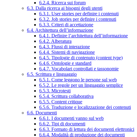
6.2.4. Ricerca sui forum
6.3. Dalla ricerca ai bisogni degli utenti
6.3.1. User stories per definire i contenuti
6.3.2. Job stories per definire i contenuti
6.3.3. Criteri di accettazione
6.4. Architettura dell’informazione
6.4.1. Definire l’architettura dell’informazione
6.4.2. Alberatura
6.4.3. Flussi di interazione
6.4.4. Sistemi di navigazione
6.4.5. Tipologie di contenuto (content type)
6.4.6. Ontologie e standard
6.4.7. Vocabolari controllati e tassonomie
6.5. Scrittura e linguaggio
6.5.1. Come leggono le persone sul web
6.5.2. Le regole per un linguaggio semplice
6.5.3. Microtesti
6.5.4. Scrittura collaborativa
6.5.5. Content critique
6.5.6. Traduzione e localizzazione dei contenuti
6.6. Documenti
6.6.1. I documenti vanno sul web
6.6.2. Tipi di documenti
6.6.3. Formato di lettura dei documenti elettronici
6.6.4. Modalità di produzione dei documenti