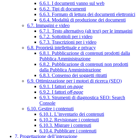
6.6.1. I documenti vanno sul web
6.6.2. Tipi di documenti
6.6.3. Formato di lettura dei documenti elettronici
6.6.4. Modalità di produzione dei documenti
6.7. Immagini e video
6.7.1. Testo alternativo (alt text) per le immagini
6.7.2. Sottotitoli per i video
6.7.3. Trascrizioni per i video
6.8. Proprietà intellettuale e privacy
6.8.1. Pubblicazione di contenuti prodotti dalla
Pubblica Amministrazione
6.8.2. Pubblicazione di contenuti non prodotti
dalla Pubblica Amministrazione
6.8.3. Consenso dei soggetti ritratti
6.9. Ottimizzazione per i motori di ricerca (SEO)
6.9.1. I fattori
on-page
6.9.2. I fattori
off-page
6.9.3. Strumenti di diagnostica SEO: Search
Console
6.10. Gestire i contenuti
6.10.1. L’inventario dei contenuti
6.10.2. Revisionare i contenuti
6.10.3. Migrare i contenuti
6.10.4. Pubblicare i contenuti
7. Progettazione dell’interazione