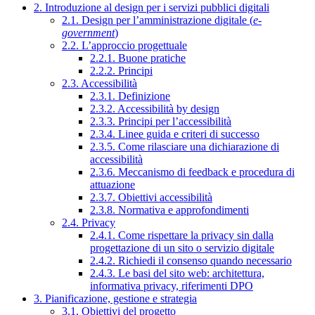
2. Introduzione al design per i servizi pubblici digitali
2.1. Design per l’amministrazione digitale (
e-
government
)
2.2. L’approccio progettuale
2.2.1. Buone pratiche
2.2.2. Principi
2.3. Accessibilità
2.3.1. Definizione
2.3.2. Accessibilità by design
2.3.3. Principi per l’accessibilità
2.3.4. Linee guida e criteri di successo
2.3.5. Come rilasciare una dichiarazione di
accessibilità
2.3.6. Meccanismo di feedback e procedura di
attuazione
2.3.7. Obiettivi accessibilità
2.3.8. Normativa e approfondimenti
2.4. Privacy
2.4.1. Come rispettare la privacy sin dalla
progettazione di un sito o servizio digitale
2.4.2. Richiedi il consenso quando necessario
2.4.3. Le basi del sito web: architettura,
informativa privacy, riferimenti DPO
3. Pianificazione, gestione e strategia
3.1. Obiettivi del progetto