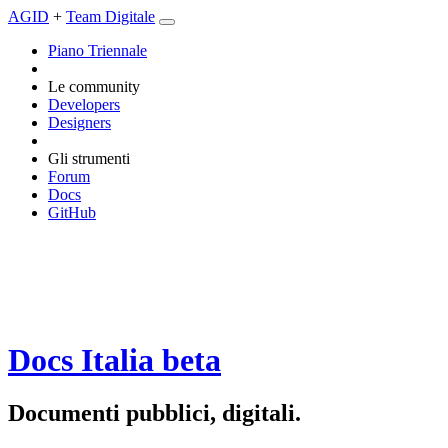
AGID
+
Team Digitale
Piano Triennale
Le community
Developers
Designers
Gli strumenti
Forum
Docs
GitHub
Docs Italia
beta
Documenti pubblici, digitali.