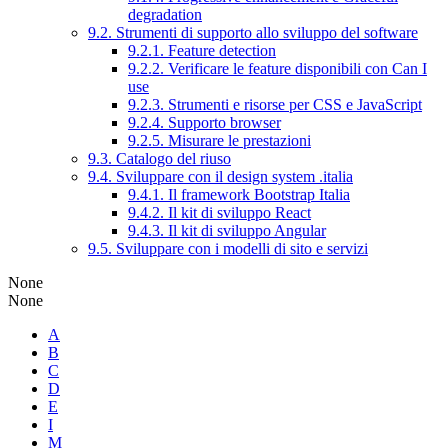
degradation
9.2. Strumenti di supporto allo sviluppo del software
9.2.1. Feature detection
9.2.2. Verificare le feature disponibili con Can I
use
9.2.3. Strumenti e risorse per CSS e JavaScript
9.2.4. Supporto browser
9.2.5. Misurare le prestazioni
9.3. Catalogo del riuso
9.4. Sviluppare con il design system .italia
9.4.1. Il framework Bootstrap Italia
9.4.2. Il kit di sviluppo React
9.4.3. Il kit di sviluppo Angular
9.5. Sviluppare con i modelli di sito e servizi
None
None
A
B
C
D
E
I
M