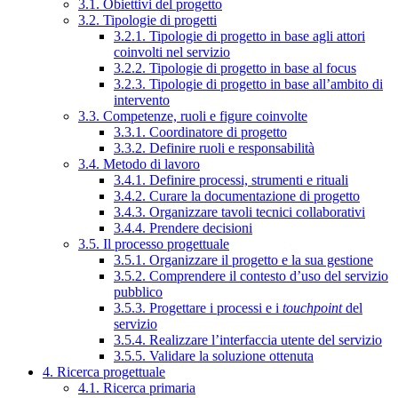
3.1. Obiettivi del progetto
3.2. Tipologie di progetti
3.2.1. Tipologie di progetto in base agli attori
coinvolti nel servizio
3.2.2. Tipologie di progetto in base al focus
3.2.3. Tipologie di progetto in base all’ambito di
intervento
3.3. Competenze, ruoli e figure coinvolte
3.3.1. Coordinatore di progetto
3.3.2. Definire ruoli e responsabilità
3.4. Metodo di lavoro
3.4.1. Definire processi, strumenti e rituali
3.4.2. Curare la documentazione di progetto
3.4.3. Organizzare tavoli tecnici collaborativi
3.4.4. Prendere decisioni
3.5. Il processo progettuale
3.5.1. Organizzare il progetto e la sua gestione
3.5.2. Comprendere il contesto d’uso del servizio
pubblico
3.5.3. Progettare i processi e i
touchpoint
del
servizio
3.5.4. Realizzare l’interfaccia utente del servizio
3.5.5. Validare la soluzione ottenuta
4. Ricerca progettuale
4.1. Ricerca primaria