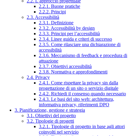
2.2. L’approccio progettuale
2.2.1. Buone pratiche
2.2.2. Principi
2.3. Accessibilità
2.3.1. Definizione
2.3.2. Accessibilità by design
2.3.3. Principi per l’accessibilità
2.3.4. Linee guida e criteri di successo
2.3.5. Come rilasciare una dichiarazione di
accessibilità
2.3.6. Meccanismo di feedback e procedura di
attuazione
2.3.7. Obiettivi accessibilità
2.3.8. Normativa e approfondimenti
2.4. Privacy
2.4.1. Come rispettare la privacy sin dalla
progettazione di un sito o servizio digitale
2.4.2. Richiedi il consenso quando necessario
2.4.3. Le basi del sito web: architettura,
informativa privacy, riferimenti DPO
3. Pianificazione, gestione e strategia
3.1. Obiettivi del progetto
3.2. Tipologie di progetti
3.2.1. Tipologie di progetto in base agli attori
coinvolti nel servizio